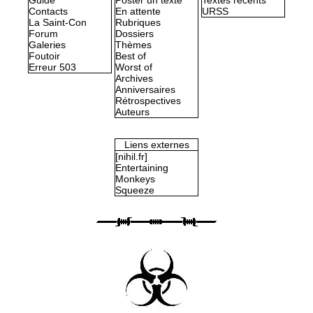
Guide
Poster un texte
Textes récents
Contacts
En attente
URSS
La Saint-Con
Rubriques
Forum
Dossiers
Galeries
Thèmes
Foutoir
Best of
Erreur 503
Worst of
Archives
Anniversaires
Rétrospectives
Auteurs
Liens externes
[nihil.fr]
Entertaining
Monkeys
Squeeze