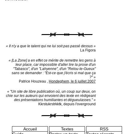
« Il n'y a que le talent qui ne lui soit pas passé dessus »
La Figora
« [La Zone] a en effet ce mérite de remettre les gens à
leur place, car impossible d'aller lire la prose d'un
"Tabasco", d'un "Lahyenne", d'un "Relou-le-Gueux"
sans se demander : "Est-ce que j'écris si mal que ça
?" »
Patrice Houzeau
,
Hondeghem, le 6 juillet 2007
« "Un site de libre publication où, un coup sur deux, on
chie sur les auteurs qui envoient des texte en rédigeant
des présentations humiliantes et dégueulasses." »
Kkrstukrstrkktk, depuis l'overground
Accueil
Textes
RSS