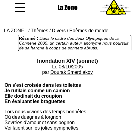
La Zone
coucou gamin
LA ZONE
-
/
Thèmes
/
Divers
/
Poèmes de merde
Résumé :
Dans le cadre des Jeux Olympiques de la
Connerie 2005, un certain auteur anonyme nous poursuit
de sa hargne à coups de sonnets abrutis.
Inondation XIV (sonnet)
Le 08/10/2005
par
Dourak Smerdiakov
On s'est croisés dans les toilettes
Je rutilais comme un camion
Elle dodinait du croupion
En évaluant les braguettes
Lors nous vivions des temps honnêtes
Où des duègnes à lorgnon
Sevrées d'amour et sans pognon
Veillaient sur les jolies nymphettes