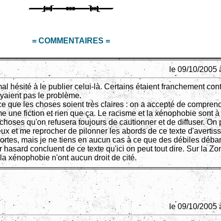
= COMMENTAIRES =
le 09/10/2005 
l hésité à le publier celui-là. Certains étaient franchement cont
oyaient pas le problème.
 ce que les choses soient très claires : on a accepté de compren
e une fiction et rien que ça. Le racisme et la xénophobie sont à
 choses qu'on refusera toujours de cautionner et de diffuser. On
leux et me reprocher de pilonner les abords de ce texte d'averti
sortes, mais je ne tiens en aucun cas à ce que des débiles déba
 hasard concluent de ce texte qu'ici on peut tout dire. Sur la Zon
la xénophobie n'ont aucun droit de cité.
le 09/10/2005 