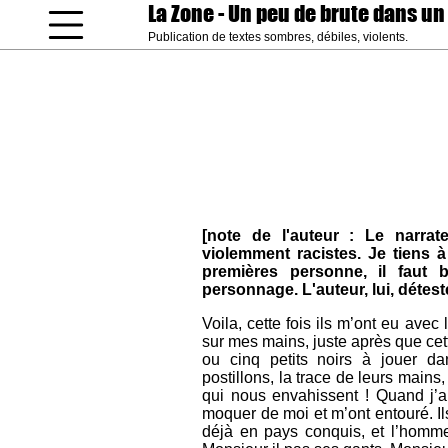
La Zone
- Un peu de brute dans un
Publication de textes sombres, débiles, violents.
coucou gamin
[note de l'auteur : Le narrat
violemment racistes. Je tiens à
premières personne, il faut bi
personnage. L'auteur, lui, détest
Voila, cette fois ils m’ont eu ave
sur mes mains, juste après que cett
ou cinq petits noirs à jouer da
postillons, la trace de leurs main
qui nous envahissent ! Quand j’a
moquer de moi et m’ont entouré. Ils
déjà en pays conquis, et l’homme b