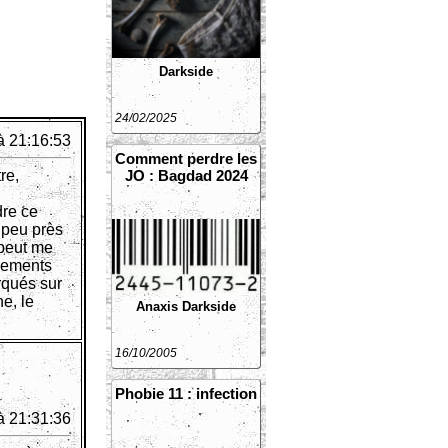
Darkside
24/02/2025
à 21:16:53
Comment perdre les
re,
JO : Bagdad 2024
dre ce
 peu près
 peut me
ssements
rqués sur
e, le
Anaxis
Darkside
16/10/2005
Phobie 11 : infection
à 21:31:36