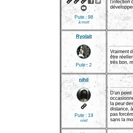
l'infection
développer
Pute :
98
à mort
Ryolait
Vraiment de
être réell
très bon, m
Pute :
2
nihil
D'un point 
occasionnée
la peur des
distance, 
pas forcém
Pute :
19
sans la moi
void