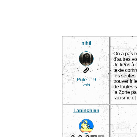
nihil
On a pas ma
d'autres v
Je tiens à
texte comm
les seules
Pute :
19
trouver fri
void
de toutes 
la Zone par
racisme et 
Lapinchien