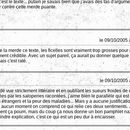
 c'est le texte... putain je savais bien que j'avais des tas d'argum
 contre cette merde puante.
le 09/10/2005 
 la merde ce texte, les ficelles sont vraiment trop grosses pour
ement crédible. Avec un sujet pareil, ça aurait pu donner quelqu
ais c'est raté.
le 09/10/2005 
de vue strictement littéraire et en oubliant les sueurs froides de 
s par les saloperies racontées, j'aime bien le parallèle qui est 
 étrangers et la peur des maladies... Mais y a aucune justificat
à aucun moment on comprend ce qui relie ces deux sentiments. 
ent ça pourri, mais du coup ça nous donne un bon pamphlet naz
ndre explication, c'est ce qui est un peu dur à encaisser.