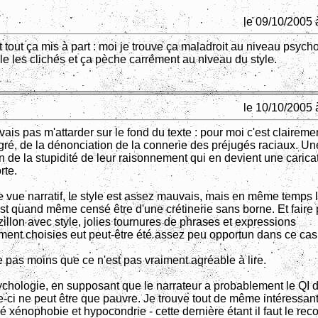
le 09/10/2005 
 tout ça mis à part : moi je trouve ça maladroit au niveau psych
e les clichés et ça pèche carrément au niveau du style.
le 10/10/2005 
vais pas m'attarder sur le fond du texte : pour moi c'est claireme
ré, de la dénonciation de la connerie des préjugés raciaux. Un
n de la stupidité de leur raisonnement qui en devient une carica
rte.
e vue narratif, le style est assez mauvais, mais en même temps 
est quand même censé être d'une crétinerie sans borne. Et faire 
zillon avec style, jolies tournures de phrases et expressions
ent choisies eut peut-être été assez peu opportun dans ce cas
te pas moins que ce n'est pas vraiment agréable à lire.
chologie, en supposant que le narrateur a probablement le QI 
le-ci ne peut être que pauvre. Je trouve tout de même intéressant 
é xénophobie et hypocondrie - cette dernière étant il faut le rec