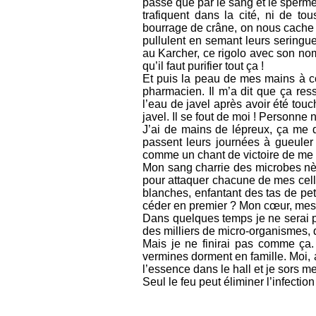
passe que par le sang et le sperme
trafiquent dans la cité, ni de t
bourrage de crâne, on nous cache le
pullulent en semant leurs seringue
au Karcher, ce rigolo avec son nom 
qu’il faut purifier tout ça !
Et puis la peau de mes mains à c
pharmacien. Il m’a dit que ça res
l’eau de javel après avoir été touc
javel. Il se fout de moi ! Personne 
J’ai de mains de lépreux, ça me d
passent leurs journées à gueuler
comme un chant de victoire de me sa
Mon sang charrie des microbes nèg
pour attaquer chacune de mes cell
blanches, enfantant des tas de pe
céder en premier ? Mon cœur, mes 
Dans quelques temps je ne serai pl
des milliers de micro-organismes,
Mais je ne finirai pas comme ça. 
vermines dorment en famille. Moi, 
l’essence dans le hall et je sors m
Seul le feu peut éliminer l’infection 