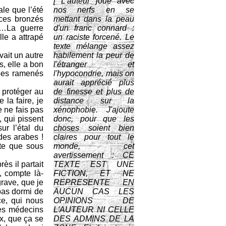
[ L'auteur joue avec
ale que l’été
nos nerfs en se
s ces bronzés
mettant dans la peau
ut…La guerre
d'un franc connard :
lle a attrapé
un raciste forcené. Le
texte mélange assez
vait un autre
habilement la peur de
s, elle a bon
l'étranger et
obes ramenés
l'hypocondrie, mais on
aurait apprécié plus
e protéger au
de finesse et plus de
la faire, je
distance sur la
 ne fais pas
xénophobie. J'ajoute
, qui pissent
donc, pour que les
ur l’étal du
choses soient bien
des arabes !
claires pour tout le
ète que sous
monde, cet
avertissement : CE
ès il partait
TEXTE EST UNE
, compte là-
FICTION, ET NE
grave, que je
REPRESENTE EN
 pas dormi de
AUCUN CAS LES
ce, qui nous
OPINIONS DE
ces médecins
L'AUTEUR NI CELLE
ux, que ça se
DES ADMINS DE LA