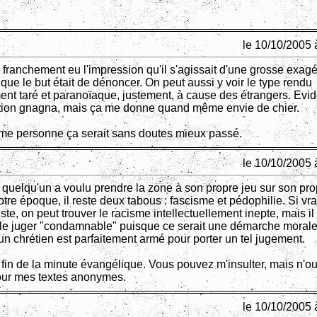
le 10/10/2005 
 franchement eu l'impression qu'il s'agissait d'une grosse exagé
 que le but était de dénoncer. On peut aussi y voir le type rendu
nt taré et paranoïaque, justement, à cause des étrangers. Ev
iction gnagna, mais ça me donne quand même envie de chier.
ième personne ça serait sans doutes mieux passé.
le 10/10/2005 
 quelqu'un a voulu prendre la zone à son propre jeu sur son pro
tre époque, il reste deux tabous : fascisme et pédophilie. Si vr
ste, on peut trouver le racisme intellectuellement inepte, mais il
de le juger "condamnable" puisque ce serait une démarche moral
un chrétien est parfaitement armé pour porter un tel jugement.
a fin de la minute évangélique. Vous pouvez m'insulter, mais n'o
our mes textes anonymes.
le 10/10/2005 