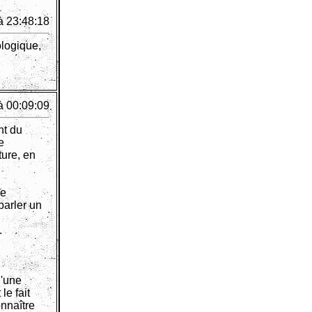
à 23:48:18
ologique,
à 00:09:09
nt du
e
ture, en
le
parler un
.
d'une
le fait
onnaître