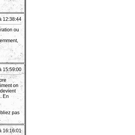
à 12:38:44
ration ou
idemment,
à 15:59:00
pre
aiment on
 devient
e. En
ubliez pas
à 16:16:01