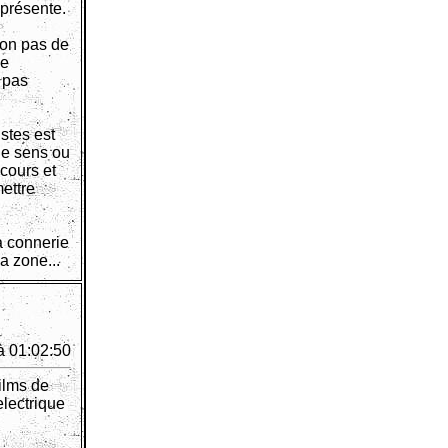
iprésente.
non pas de
de
 pas
stes est
le sens ou
scours et
ettre
a connerie
a zone...
à 01:02:50
films de
electrique