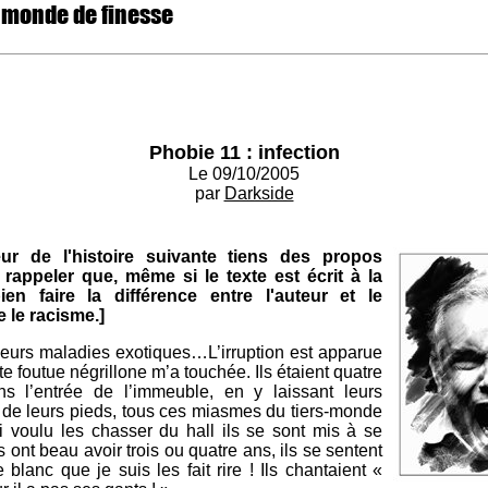
 monde de finesse
Phobie 11 : infection
Le 09/10/2005
par
Darkside
eur de l'histoire suivante tiens des propos
 rappeler que, même si le texte est écrit à la
en faire la différence entre l'auteur et le
e le racisme.]
c leurs maladies exotiques…L’irruption est apparue
e foutue négrillone m’a touchée. Ils étaient quatre
ns l’entrée de l’immeuble, en y laissant leurs
s, de leurs pieds, tous ces miasmes du tiers-monde
i voulu les chasser du hall ils se sont mis à se
 ont beau avoir trois ou quatre ans, ils se sentent
lanc que je suis les fait rire ! Ils chantaient «