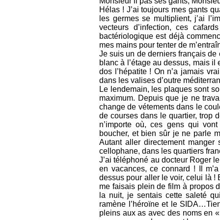
Monsieur il pas ses gants, Monsieur
Hélas ! J’ai toujours mes gants qua
les germes se multiplient, j’ai l’
vecteurs d’infection, ces cafar
bactériologique est déjà commencée,
mes mains pour tenter de m’entraîne
Je suis un de derniers français de 
blanc à l’étage au dessus, mais il 
dos l’hépatite ! On n’a jamais vr
dans les valises d’outre méditerr
Le lendemain, les plaques sont sor
maximum. Depuis que je ne travaill
change de vétements dans le couloi
de courses dans le quartier, trop d
n’importe où, ces gens qui vont 
boucher, et bien sûr je ne parle
Autant aller directement manger 
cellophane, dans les quartiers fran
J’ai téléphoné au docteur Roger le 
en vacances, ce connard ! Il m’a
dessus pour aller le voir, celui là 
me faisais plein de film à propos 
la nuit, je sentais cette saleté 
ramène l’héroïne et le SIDA…Tien
pleins aux as avec des noms en « s