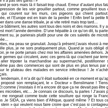
 il a pas ses gants ! »
nd je sors mais là il faisait trop chaud. Erreur d’autant plus fat
impression de les voir grouiller partout, comme grouillent tou
ds qui courent sur les murs, ces pigeons qui chient parto
 et l’Europe est en train de la perdre ! Enfin bref la petite fi
r dans une danse tribale, je ai vite retiré mais trop tard…
ce bâtiment, les autres sont tous des noirs et des marrons. Il y a
est mort l’année dernière. D’une hépatite à ce qu’on dit, tu parle
aiment su, je parierais plutôt pour une de ces saletés de micr
anée…
ties, ma peau se granulait. Jusqu’à présent j’avais réussi à m
e plus, je ne sors pratiquement plus. Quand je suis obligé de 
r, je ne porte jamais chez moi les affaires amenées dehors. Je
e germes qui circulent, avec ces gens-là qui crachent par terre
aller tripoter la marchandise au supermarché, postillonner s
 même pas des commerces qui sont de plus en plus tenus par 
sur le plateau des malades en service infectieux ! Je n’ach
çais.
lendemain, il m’a dit qu’il était surbooké en ce moment et qu’apr
 proposé son remplaçant, le « Docteur » Benslimane ! Tiens
! Et comme j’insistais il m’a encore dit que ça ne devait pas être 
des microbes, etc… Je connais ce discours, tu parles ! J’avais
qui me rongeait comme toute cette souillure qui ronge la Fran
s ,le SIDA, ça viens bien d’Afrique, quand même ? Et tous 
tein » qui veulent nous faire croire que c’est pas si contagie