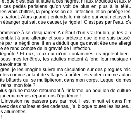
 et que c’est pas la faute à ces nègres, ni aux Mouloud et aux
ous ces pédés parisiens qu’on voit de plus en plus à la té
s vrais chiffres, la progression de l’infection, et on protège le
s partout. Alors quand j’entends le ministre qui veut nettoyer 
étranger qui sait que causer, je rigole ! C’est pas par l’eau, c’e
ommencé à se desquamer. A défaut d’un vrai toubib, je les ai
semblait à une allergie et sous prétexte que je me suis passé
hé par la négrillone, il en a déduit que ça devait être une allerg
ne se rend compte de la gravité de l’infection.
égoûte ! Et eux, ceux qui m’ont contaminés, ils rigolent bien
 sous mes fenêtres, les adultes mettent à fond leur musique
voir atteint !
res, je les imagine suivre ma circulation sur des pirogues mi
ules comme autant de villages à brûler, les violer comme auta
tits bâtards qui se multiplieront dans mon corps. Lequel de me
reins, mon foie ?
us qu’une masse retournant à l’informe, un bouillon de culture
 qui eux-mêmes répandrons l’épidémie !
L’invasion ne passera pas par moi. Il est minuit et dans l’i
avec des chaînes et des cadenas, j’ai bloqué toutes les issues.
es allumettes.
!