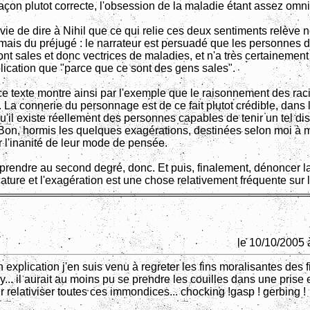
façon plutot correcte, l'obsession de la maladie étant assez omn
vie de dire à Nihil que ce qui relie ces deux sentiments relève 
 mais du préjugé : le narrateur est persuadé que les personnes 
nt sales et donc vectrices de maladies, et n'a très certainement
plication que "parce que ce sont des gens sales".
ce texte montre ainsi par l'exemple que le raisonnement des raci
 La connerie du personnage est de ce fait plutot crédible, dans 
u'il existe réellement des personnes capables de tenir un tel di
 Bon, hormis les quelques exagérations, destinées selon moi à m
r l'inanité de leur mode de pensée.
 prendre au second degré, donc. Et puis, finalement, dénoncer l
cature et l'exagération est une chose relativement fréquente sur l
le 10/10/2005 
 explication j'en suis venu à regreter les fins moralisantes des 
... il aurait au moins pu se prendre les couilles dans une prise 
ur relativiser toutes ces immondices... chocking !gasp ! gerbing !