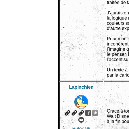
traitée de 
J'aurais en
la logique
couleurs so
d'autre ex
Pour moi, 
incohérent.
j'imagine q
le penser.
l'accent su
Un texte à
par la cari
Lapinchien
Grace à ton
Walt Disney
à la fin po
Pute :
98