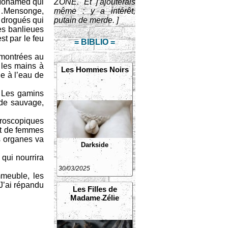
 Mohamed qui
ZONE. Et j'ajouterais
lé…Mensonge,
même : y a intérêt,
s drogués qui
putain de merde. ]
les banlieues
st par le feu
= BIBLIO =
 montrées au
 les mains à
Les Hommes Noirs
ie à l’eau de
. Les gamins
 de sauvage,
croscopiques
nt de femmes
s organes va
Darkside
 qui nourrira
30/03/2025
mmeuble, les
 J’ai répandu
Les Filles de
Madame Zélie