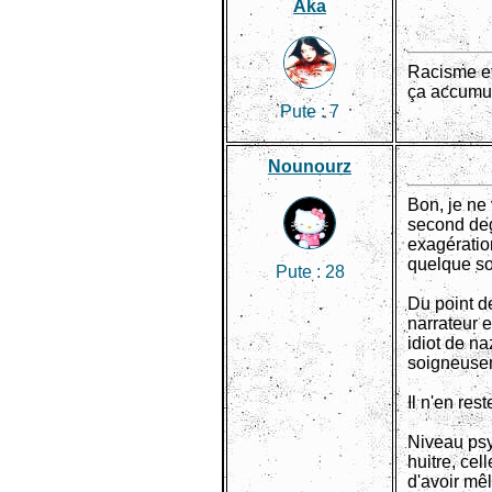
Aka
Racisme et
ça accumul
Pute :
7
Nounourz
Bon, je ne 
second deg
exagératio
quelque so
Pute :
28
Du point d
narrateur 
idiot de na
soigneusem
Il n'en res
Niveau psy
huitre, cel
d'avoir mêl