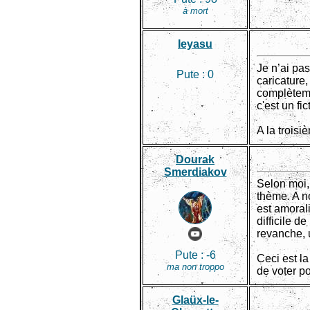
à mort
Ieyasu
Je n’ai pas
Pute :
0
caricature,
complèteme
c'est un f
A la trois
Dourak
Smerdiakov
Selon moi,
thème. A no
est amorali
difficile 
revanche, 
Pute :
-6
Ceci est l
ma non troppo
de voter p
Glaüx-le-