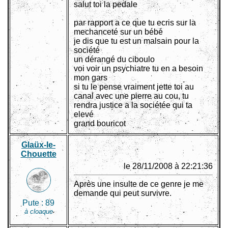
salut toi la pedale
par rapport a ce que tu ecris sur la
mechanceté sur un bébé
je dis que tu est un malsain pour la
société
un dérangé du ciboulo
voi voir un psychiatre tu en a besoin
mon gars
si tu le pense vraiment jette toi au
canal avec une pierre au cou, tu
rendra justice a la sociétée qui ta
elevé
grand bouricot
Glaüx-le-
Chouette
le 28/11/2008 à 22:21:36
Après une insulte de ce genre je me
demande qui peut survivre.
Pute :
89
à cloaque