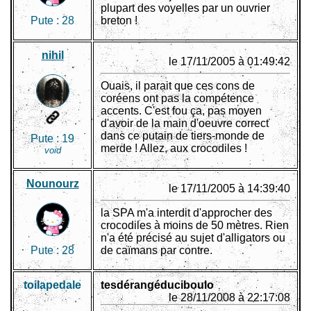
plupart des voyelles par un ouvrier
Pute :
28
breton !
nihil
le 17/11/2005 à 01:49:42
Ouais, il parait que ces cons de
coréens ont pas la compétence
accents. C'est fou ça, pas moyen
d'avoir de la main d'oeuvre correct
dans ce putain de tiers-monde de
Pute :
19
merde ! Allez, aux crocodiles !
void
Nounourz
le 17/11/2005 à 14:39:40
la SPA m'a interdit d'approcher des
crocodiles à moins de 50 mètres. Rien
n'a été précisé au sujet d'alligators ou
Pute :
28
de caïmans par contre.
toilapedale
tesdérangéduciboulo
le 28/11/2008 à 22:17:08