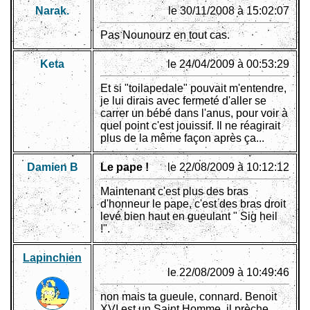
Narak.
le 30/11/2008 à 15:02:07
Pas Nounourz en tout cas.
Keta
le 24/04/2009 à 00:53:29
Et si "toilapedale" pouvait m'entendre,
je lui dirais avec fermeté d'aller se
carrer un bébé dans l'anus, pour voir à
quel point c'est jouissif. Il ne réagirait
plus de la même façon après ça...
Damien B
Le pape !
le 22/08/2009 à 10:12:12
Maintenant c'est plus des bras
d'honneur le pape, c'est des bras droit
levé bien haut en gueulant " Sig heil
!".
Lapinchien
le 22/08/2009 à 10:49:46
non mais ta gueule, connard. Benoit
XVI est un Saint Homme, il prèche