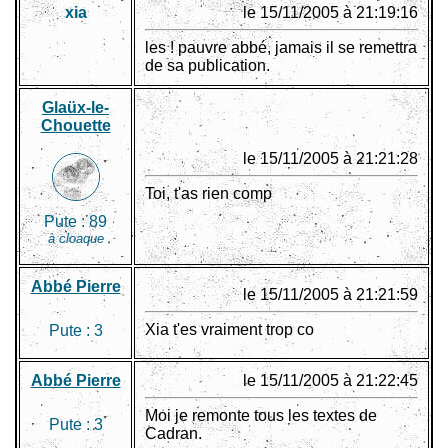
xia
le 15/11/2005 à 21:19:16
les ! pauvre abbé, jamais il se remettra
de sa publication.
Glaüx-le-
Chouette
le 15/11/2005 à 21:21:28
Toi, t'as rien comp
Pute :
89
à cloaque
Abbé Pierre
le 15/11/2005 à 21:21:59
Xia t'es vraiment trop co
Pute :
3
Abbé Pierre
le 15/11/2005 à 21:22:45
Moi je remonte tous les textes de
Pute :
3
Cadran.