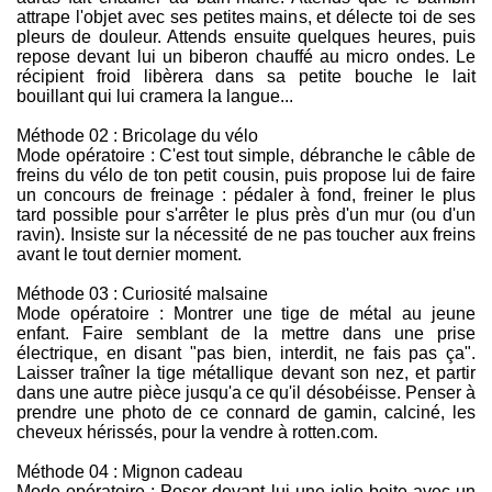
attrape l'objet avec ses petites mains, et délecte toi de ses
pleurs de douleur. Attends ensuite quelques heures, puis
repose devant lui un biberon chauffé au micro ondes. Le
récipient froid libèrera dans sa petite bouche le lait
bouillant qui lui cramera la langue...
Méthode 02 : Bricolage du vélo
Mode opératoire : C'est tout simple, débranche le câble de
freins du vélo de ton petit cousin, puis propose lui de faire
un concours de freinage : pédaler à fond, freiner le plus
tard possible pour s'arrêter le plus près d'un mur (ou d'un
ravin). Insiste sur la nécessité de ne pas toucher aux freins
avant le tout dernier moment.
Méthode 03 : Curiosité malsaine
Mode opératoire : Montrer une tige de métal au jeune
enfant. Faire semblant de la mettre dans une prise
électrique, en disant "pas bien, interdit, ne fais pas ça".
Laisser traîner la tige métallique devant son nez, et partir
dans une autre pièce jusqu'a ce qu'il désobéisse. Penser à
prendre une photo de ce connard de gamin, calciné, les
cheveux hérissés, pour la vendre à rotten.com.
Méthode 04 : Mignon cadeau
Mode opératoire : Poser devant lui une jolie boite avec un