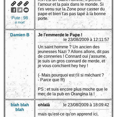
l'amour et la paix dans le monde. Si
t'es venu sur la Zone pour casser du
pape et bien t'as pas tapé à la bonne
Pute :
98
porte.
à mort
Damien B
Je l'emmerde le Pape !
le 23/08/2009 à 12:11:57
Un saint homme ? Un ancien des
jeunesses Nazi ? Allons allons, dit pas
de conneries ! Connard oui j'assume,
je suis un gros connard de merde, et
je vous conchient hey hey !
(- Mais pourquoi est t'il si méchant ?
- Parce que !!!)
PS : et suis encore plus moche que le
mec de la pub en Orangina la !
blah blah
ohlalà
le 23/08/2009 à 18:09:42
blah
mais qu'est-ce qu'on apprend ici,