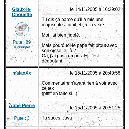
Glaüx-le-
le 14/11/2005 à 16:29:02
Chouette
Tu dis ça parce qu'il a mis une
majuscule à nihil et ça t'a vexé.
Moi j'ai bien rigolé.
Pute :
89
Mais pourquoi le pape fait prout avec
à cloaque
son aisselle, là ?
Ca, j'ai pas compris. Et c'est
dégoûtant.
malaxXx
le 15/11/2005 à 20:49:58
Commentaire n'ayant rien à voir avec
ce tex
(pfffff en faite si...)
Abbé Pierre
le 15/11/2005 à 20:51:25
Tu suces, t'ava
Pute :
3