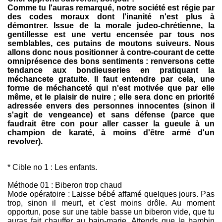
Comme tu l'auras remarqué, notre société est régie par
des codes moraux dont l'inanité n'est plus à
démontrer. Issue de la morale judeo-chrétienne, la
gentillesse est une vertu encensée par tous nos
semblables, ces putains de moutons suiveurs. Nous
allons donc nous positionner à contre-courant de cette
omniprésence des bons sentiments : renversons cette
tendance aux bondieuseries en pratiquant la
méchancete gratuite. Il faut entendre par cela, une
forme de méchanceté qui n'est motivée que par elle
même, et le plaisir de nuire ; elle sera donc en priorité
adressée envers des personnes innocentes (sinon il
s'agit de vengeance) et sans défense (parce que
faudrait être con pour aller casser la gueule à un
champion de karaté, à moins d'être armé d'un
revolver).
* Cible no 1 : Les enfants.
Méthode 01 : Biberon trop chaud
Mode opératoire : Laisse bébé affamé quelques jours. Pas
trop, sinon il meurt, et c'est moins drôle. Au moment
opportun, pose sur une table basse un biberon vide, que tu
auras fait chauffer au bain-marie. Attends que le bambin