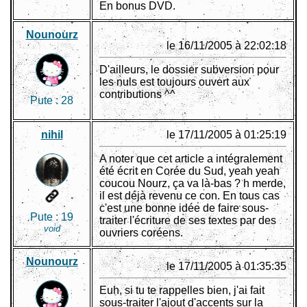
En bonus DVD.
Nounourz
le 16/11/2005 à 22:02:18
D'ailleurs, le dossier subversion pour
les nuls est toujours ouvert aux
contributions ^^
Pute :
28
nihil
le 17/11/2005 à 01:25:19
A noter que cet article a intégralement
été écrit en Corée du Sud, yeah yeah
coucou Nourz, ça va là-bas ? h merde,
il est déjà revenu ce con. En tous cas
c'est une bonne idée de faire sous-
Pute :
19
traiter l'écriture de ses textes par des
void
ouvriers coréens.
Nounourz
le 17/11/2005 à 01:35:35
Euh, si tu te rappelles bien, j'ai fait
sous-traiter l'ajout d'accents sur la