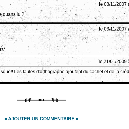
le 03/11/2007 
lle quans lui?
le 03/11/2007 
rs*
le 21/01/2009 
esque!! Les fautes d'orthographe ajoutent du cachet et de la crédib
= AJOUTER UN COMMENTAIRE =