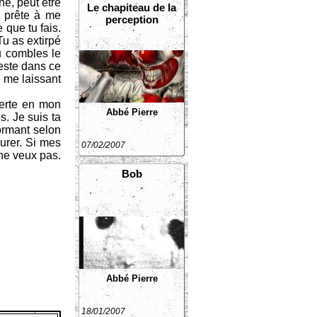
né, peut être
Le chapiteau de la
s prête à me
perception
 que tu fais.
Tu as extirpé
Tu combles le
reste dans ce
e me laissant
ferte en mon
Abbé Pierre
. Je suis ta
formant selon
eurer. Si mes
07/02/2007
 ne veux pas.
Bob
Abbé Pierre
18/01/2007