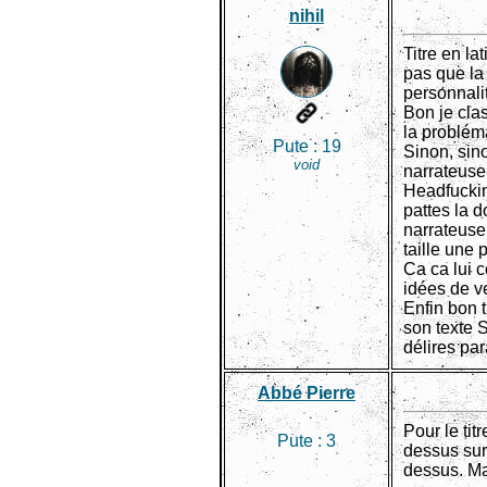
nihil
Titre en la
pas que la
personnali
Bon je cla
la probléma
Pute :
19
Sinon, sin
void
narrateuse
Headfuckin
pattes la 
narrateuse 
taille une 
Ca ca lui c
idées de v
Enfin bon 
son texte 
délires pa
Abbé Pierre
Pour le tit
Pute :
3
dessus sur
dessus. Ma