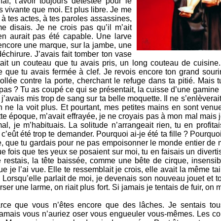
aï, t’avoir toujours détestée pour le
us vivante que moi. Et plus libre. Je me
 à tes actes, à tes paroles assassines,
 disais. Je ne crois pas qu’il m’ait
’en aurait pas été capable. Une larve
 encore une marque, sur la jambe, une
déchirure. J’avais fait tomber ton vase
ait un couteau que tu avais pris, un long couteau de cuisine
 que tu avais fermée à clef. Je revois encore ton grand sourir
ollée contre la porte, cherchant le refuge dans ta pitié. Mais 
 pas ? Tu as coupé ce qui se présentait, la cuisse d’une gamine
 j’avais mis trop de sang sur ta belle moquette. Il ne s’enlèverait
on ne la voit plus. Et pourtant, mes petites mains en sont ven
te époque, m’avait effrayée, je ne croyais pas à mon mal mais 
l, je m’habituais. La solitude n’arrangeait rien, tu en profita
c’eût été trop te demander. Pourquoi ai-je été ta fille ? Pourquoi
ble, que tu gardais pour ne pas empoisonner le monde entier de
e fois que tes yeux se posaient sur moi, tu en faisais un diver
e restais, la tête baissée, comme une bête de cirque, insensib
e je l’ai vue. Elle te ressemblait je crois, elle avait la même ta
Lorsqu’elle parlait de moi, je devenais son nouveau jouet et t
rser une larme, on riait plus fort. Si jamais je tentais de fuir, on 
rce que vous n’êtes encore que des lâches. Je sentais tou
 jamais vous n’auriez oser vous engueuler vous-mêmes. Les 