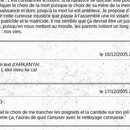
ie , c'est condamner à mourir, si la naratrice se suicide, elle p
iquer le choix de la mort puisque le choix de sa mère de la men
naissance et donc jusqu'à la mort lui est antérieur. Je propose d'
ir cette curieuse injustice que passe à l'assemblé une loi visant
 patricide et le matricide. Il me semble que çà devrait être un just
, puisqu'en nous mettant au monde, les parents initient un long 
 : nos vies.
le 16/12/2005 
un text d'ARKANYA!
 ekri mieu ke ca!
le 17/12/2005 
 :
 fait le choix de me trancher les poignets et la carotide sur ton joli
me ça, t'auras de quoi t'amuser avec le nettoyage connasse."