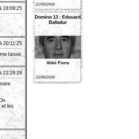
21/09/2006
à 18:09:25
Domino 13 : Edouard
Balladur
à 20:11:25
 me laisse
Abbé Pierre
à 22:28:28
22/08/2006
traire
 On
 et les