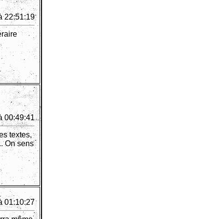
à 22:51:19
éraire
à 00:49:41
s textes,
.. On sens
à 01:10:27