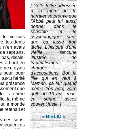
[ Cette lettre adressée
à la mère de la
narrateuse prouve que
l'Abbé peut lui aussi
donner dans le
sensible et le
. Je me suis
psychologique sans
e, tes dents
que ça fasse trop
tu n’en avais
tâche. L'histoire d'une
 de sept ans.
vieille rancune
 pas, disais-
illustrée de
ues à bout en
traumatismes et
je ne croyais
chargée
is pour jouer
d'accusations. Bon la
 as-tu hérité
fille qui en veut à
 ma présence
Maman, ça fait quand
tissement que
même très ado, voire
le. Ta chère
goth de 13 ans, mais
ille, la même
ça sonne assez
out le monde
souvent juste. ]
me retenait et
= BIBLIO =
s ces sous-
conséquences