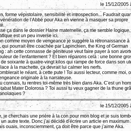
le 15/12/2005 
tin, forme vépistolaire, sensibilité et introspection... Faudrait q
 vénération de l'Abbé pour Aka en vienne à masquer sa propre
té.
sse ça dans le dossier Haine maternelle, ça me semble logique
tique est un peu inverse ici.
on comme moyen de vengeance je suggère la rétronaissance à 
, qui pourrait être coachée par Lapinchien, the King of German
g : ah cette connasse de géniteuse veut faire payer à son avor
douleur de l'enfantement ? Et bien réparons celà : une bonne gr
de soixante à quatre-vingt kilos qui rampe de force dans son uté
place à la machette, ça devrait lui calmer les nerfs.
omblerait le néant, à cette pute ! Toi aussi lecteur, comme moi, 
engeance originale à la narrateuse.
tu connais, tu rentres toi-même très bien dans Aka. C'est un h
Stabat Mater Dolorosa ? Toi aussi tu veux gagner de la thune grâ
ranoïaques ?
le 15/12/2005 
re, je cherchais une prière à la con pour mon blog et je suis tomb
 un autre texte. Donc j'ai décidé d'écrire un article en maximum
is ouais, inconsciemment, ça doit être parce que j'aime Aka.