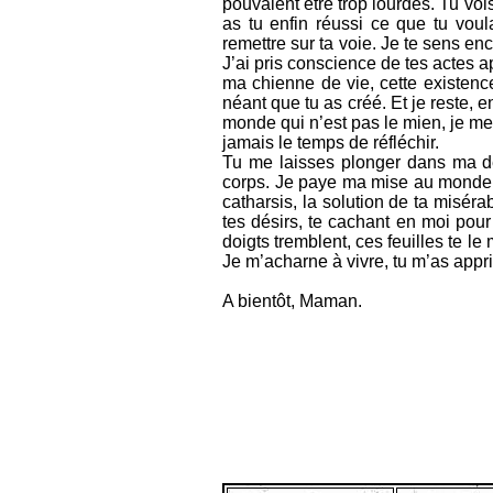
pouvaient être trop lourdes. Tu voi
as tu enfin réussi ce que tu voul
remettre sur ta voie. Je te sens en
J’ai pris conscience de tes actes a
ma chienne de vie, cette existence
néant que tu as créé. Et je reste, 
monde qui n’est pas le mien, je me 
jamais le temps de réfléchir.
Tu me laisses plonger dans ma dé
corps. Je paye ma mise au monde, t
catharsis, la solution de ta miséra
tes désirs, te cachant en moi pour 
doigts tremblent, ces feuilles te le
Je m’acharne à vivre, tu m’as appri
A bientôt, Maman.