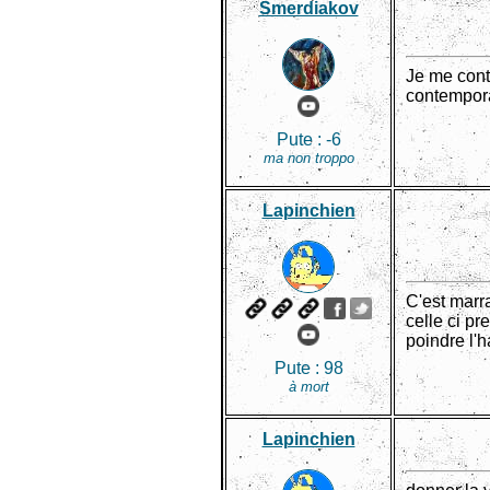
Smerdiakov
Je me conte
contemporai
Pute :
-6
ma non troppo
Lapinchien
C'est marr
celle ci p
poindre l'h
Pute :
98
à mort
Lapinchien