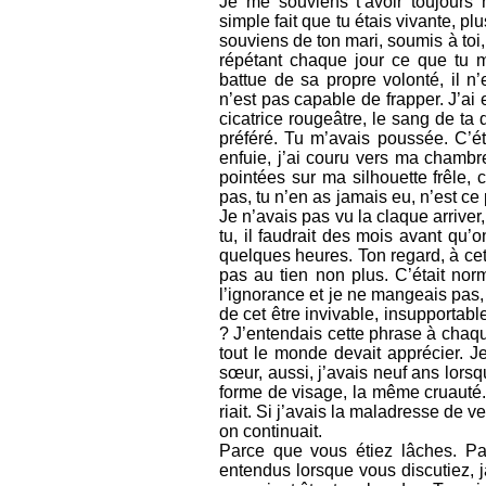
Je me souviens t’avoir toujours h
simple fait que tu étais vivante, pl
souviens de ton mari, soumis à toi,
répétant chaque jour ce que tu me
battue de sa propre volonté, il n
n’est pas capable de frapper. J’ai
cicatrice rougeâtre, le sang de ta 
préféré. Tu m’avais poussée. C’ét
enfuie, j’ai couru vers ma chambre
pointées sur ma silhouette frêle, c
pas, tu n’en as jamais eu, n’est ce
Je n’avais pas vu la claque arriver,
tu, il faudrait des mois avant qu’
quelques heures. Ton regard, à cet
pas au tien non plus. C’était norma
l’ignorance et je ne mangeais pas, 
de cet être invivable, insupporta
? J’entendais cette phrase à chaqu
tout le monde devait apprécier. J
sœur, aussi, j’avais neuf ans lorsqu
forme de visage, la même cruauté. 
riait. Si j’avais la maladresse de ve
on continuait.
Parce que vous étiez lâches. Pa
entendus lorsque vous discutiez,