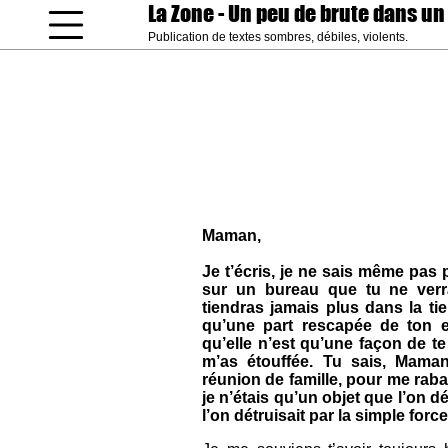
La Zone
- Un peu de brute dans un
Publication de textes sombres, débiles, violents.
coucou gamin
Maman,
Je t’écris, je ne sais même pas p
sur un bureau que tu ne verr
tiendras jamais plus dans la tie
qu’une part rescapée de ton e
qu’elle n’est qu’une façon de te
m’as étouffée. Tu sais, Mama
réunion de famille, pour me raba
je n’étais qu’un objet que l’on dép
l’on détruisait par la simple forc