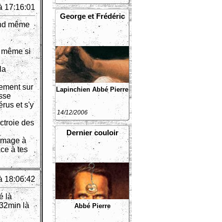
à 17:16:01
George et Frédéric
uand même
, même si
la
tement sur
Lapinchien
Abbé Pierre
osse
rus et s'y
14/12/2006
octroie des
Dernier couloir
ommage à
ce à tes
à 18:06:42
é là
 32min là
Abbé Pierre