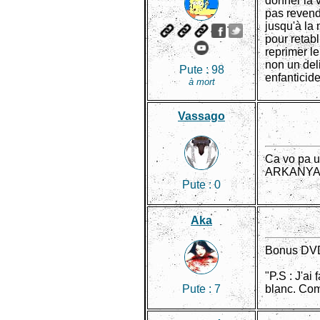
donner la v
pas revend
jusqu'à la 
pour retabl
reprimer le
non un deli
Pute :
98
enfanticide
à mort
Vassago
Ca vo pa 
ARKANYA L
Pute :
0
Aka
Bonus DVD
"P.S : J'ai
Pute :
7
blanc. Com