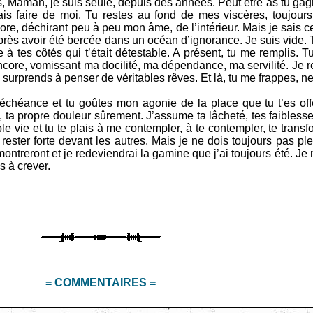
s, Maman, je suis seule, depuis des années. Peut être as tu gag
ais faire de moi. Tu restes au fond de mes viscères, toujour
core, déchirant peu à peu mon âme, de l’intérieur. Mais je sais ce
près avoir été bercée dans un océan d’ignorance. Je suis vide. 
 à tes côtés qui t’était détestable. A présent, tu me remplis. 
encore, vomissant ma docilité, ma dépendance, ma servilité. Je 
surprends à penser de véritables rêves. Et là, tu me frappes, n
chéance et tu goûtes mon agonie de la place que tu t’es of
a propre douleur sûrement. J’assume ta lâcheté, tes faiblesses
ble vie et tu te plais à me contempler, à te contempler, te trans
rester forte devant les autres. Mais je ne dois toujours pas pl
 montreront et je redeviendrai la gamine que j’ai toujours été. Je
s à crever.
= COMMENTAIRES =