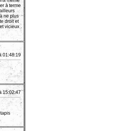
ourra même
er à terme
ailleurs
 à ne plus
e droit et
et vicieux
à 01:48:19
à 15:02:47
 tapis