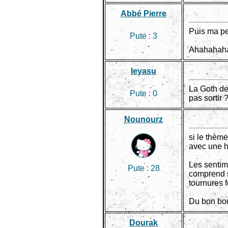
Abbé Pierre
Puis ma pe
Pute :
3
Ahahahah
Ieyasu
La Goth de
Pute :
0
pas sortir 
Nounourz
si le thème
avec une he
Les sentim
Pute :
28
comprend sa
tournures 
Du bon bou
Dourak