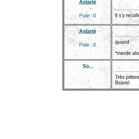
Astarté
Il s'y reco
Pute :
0
Astarté
quand
Pute :
0
*merde alo
So...
Très pittor
Bravo!