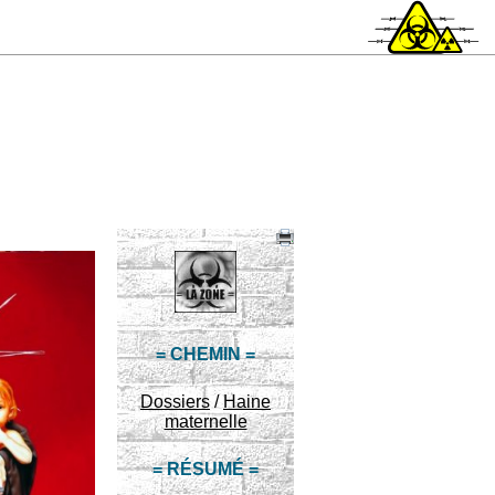
= CHEMIN =
Dossiers
/
Haine
maternelle
= RÉSUMÉ =