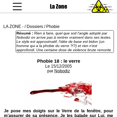
La Zone
coucou gamin
LA ZONE
-
/
Dossiers
/
Phobie
Résumé :
Rien à faire, quel que soit l'angle adopté par
Nobodiz on arrive pas à rentrer vraiment dans ses textes.
Le style est approximatif, l'idée de base est bidon (un
homme qui a la phobie du verre ?!?) et rien n'est
approfondi. Une certaine dose de violence brute remonte
le niveau, mais y a encore des progrès à faire.
Phobie 18 : le verre
Le 15/12/2005
par
Nobodiz
Je pose mes doigts sur le Verre de la fenêtre, pour
m’assurer de sa présence. Je les balade sur Lui, me