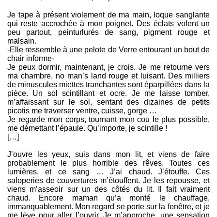
Je tape à présent violement de ma main, loque sanglante
qui reste accrochée à mon poignet. Des éclats volent un
peu partout, peinturlurés de sang, pigment rouge et
malsain.
-Elle ressemble à une pelote de Verre entourant un bout de
chair informe-
Je peux dormir, maintenant, je crois. Je me retourne vers
ma chambre, no man’s land rouge et luisant. Des milliers
de minuscules miettes tranchantes sont éparpillées dans la
pièce. Un sol scintillant et ocre. Je me laisse tomber,
m’affaissant sur le sol, sentant des dizaines de petits
picotis me traverser ventre, cuisse, gorge …
Je regarde mon corps, tournant mon cou le plus possible,
me démettant l’épaule. Qu’importe, je scintille !
[…]
J’ouvre les yeux, suis dans mon lit, et viens de faire
probablement le plus horrible des rêves. Toutes ces
lumières, et ce sang … J’ai chaud. J’étouffe. Ces
saloperies de couvertures m’étouffent. Je les repousse, et
viens m’asseoir sur un des côtés du lit. Il fait vraiment
chaud. Encore maman qu’a monté le chauffage,
immanquablement. Mon regard se porte sur la fenêtre, et je
me lève pour aller l’ouvrir. Je m’approche, une sensation