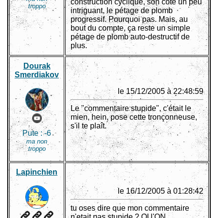
construction cyclique, son côté un peu
troppo
intriguant, le pétage de plomb
progressif. Pourquoi pas. Mais, au
bout du compte, ça reste un simple
pétage de plomb auto-destructif de
plus.
Dourak
Smerdiakov
le 15/12/2005 à 22:48:59
Le "commentaire stupide", c'était le
mien, hein, pose cette tronçonneuse,
s'il te plaît.
Pute :
-6
ma non
troppo
Lapinchien
le 16/12/2005 à 01:28:42
tu oses dire que mon commentaire
n'etait pas stupide ? QU'ON