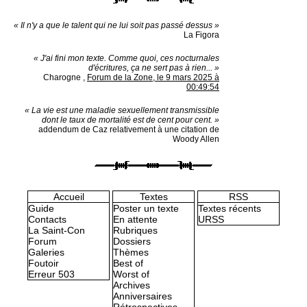
« Il n'y a que le talent qui ne lui soit pas passé dessus »
La Figora
« J'ai fini mon texte. Comme quoi, ces nocturnales
d'écritures, ça ne sert pas à rien... »
Charogne
,
Forum de la Zone, le 9 mars 2025 à
00:49:54
« La vie est une maladie sexuellement transmissible
dont le taux de mortalité est de cent pour cent. »
addendum de Caz relativement à une citation de
Woody Allen
Accueil
Textes
RSS
Guide
Poster un texte
Textes récents
Contacts
En attente
URSS
La Saint-Con
Rubriques
Forum
Dossiers
Galeries
Thèmes
Foutoir
Best of
Erreur 503
Worst of
Archives
Anniversaires
Rétrospectives