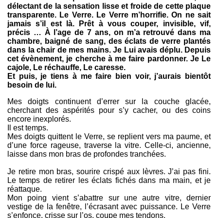
délectant de la sensation lisse et froide de cette plaque
transparente. Le Verre. Le Verre m’horrifie. On ne sait
jamais s’il est là. Prêt à vous couper, invisible, vif,
précis … À l’age de 7 ans, on m’a retrouvé dans ma
chambre, baigné de sang, des éclats de verre plantés
dans la chair de mes mains. Je Lui avais déplu. Depuis
cet évènement, je cherche à me faire pardonner. Je Le
cajole, Le réchauffe, Le caresse.
Et puis, je tiens à me faire bien voir, j’aurais bientôt
besoin de lui.
Mes doigts continuent d’errer sur la couche glacée,
cherchant des aspérités pour s’y cacher, ou des coins
encore inexplorés.
Il est temps.
Mes doigts quittent le Verre, se replient vers ma paume, et
d’une force rageuse, traverse la vitre. Celle-ci, ancienne,
laisse dans mon bras de profondes tranchées.
Je retire mon bras, sourire crispé aux lèvres. J’ai pas fini.
Le temps de retirer les éclats fichés dans ma main, et je
réattaque.
Mon poing vient s’abattre sur une autre vitre, dernier
vestige de la fenêtre, l’écrasant avec puissance. Le Verre
s’enfonce, crisse sur l’os, coupe mes tendons.