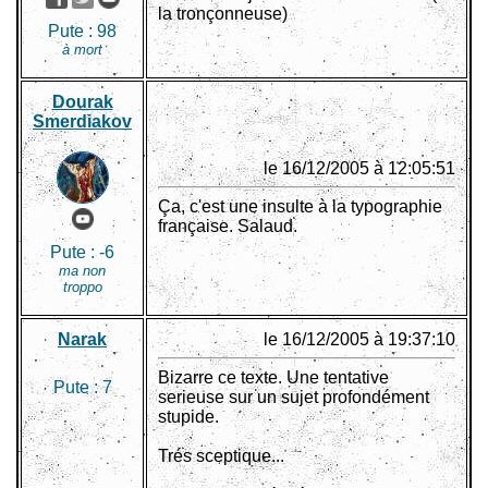
la tronçonneuse)
Pute :
98
à mort
Dourak
Smerdiakov
le 16/12/2005 à 12:05:51
Ça, c'est une insulte à la typographie
française. Salaud.
Pute :
-6
ma non
troppo
Narak
le 16/12/2005 à 19:37:10
Bizarre ce texte. Une tentative
Pute :
7
serieuse sur un sujet profondément
stupide.
Trés sceptique...