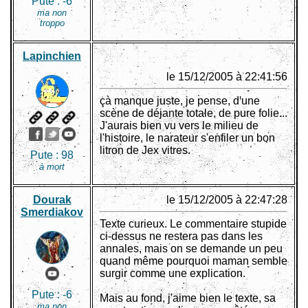
Pute :
-6
ma non
troppo
Lapinchien
le 15/12/2005 à 22:41:56
çà manque juste, je pense, d'une
scène de déjante totale, de pure folie...
J'aurais bien vu vers le milieu de
l'histoire, le narateur s'enfiler un bon
litron de Jex vitres.
Pute :
98
à mort
Dourak
le 15/12/2005 à 22:47:28
Smerdiakov
Texte curieux. Le commentaire stupide
ci-dessus ne restera pas dans les
annales, mais on se demande un peu
quand même pourquoi maman semble
surgir comme une explication.
Pute :
-6
Mais au fond, j'aime bien le texte, sa
ma non