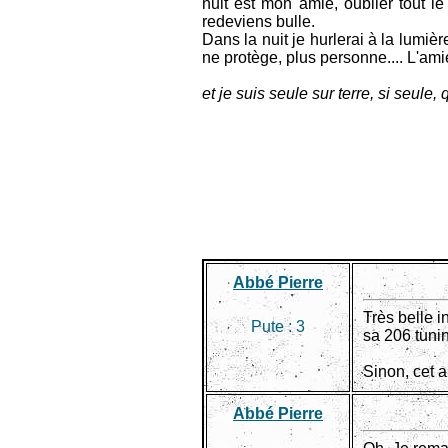
nuit est mon amie, oublier tout le 
redeviens bulle.
Dans la nuit je hurlerai à la lumièr
ne protège, plus personne.... L'ami
et je suis seule sur terre, si seu
Abbé Pierre
Très belle i
Pute :
3
sa 206 tunin
Sinon, cet ar
Abbé Pierre