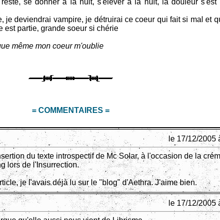
reste, se donner à la nuit, s'élever à la nuit, la douleur s'est 
e, je deviendrai vampire, je détruirai ce coeur qui fait si mal et
e est partie, grande soeur si chérie
le, que même mon coeur m'oublie
= COMMENTAIRES =
le 17/12/2005 
nsertion du texte introspectif de Mc Solar, à l'occasion de la cré
g lors de l'Insurrection.
ticle, je l'avais déjà lu sur le "blog" d'Aethra. J'aime bien.
le 17/12/2005 