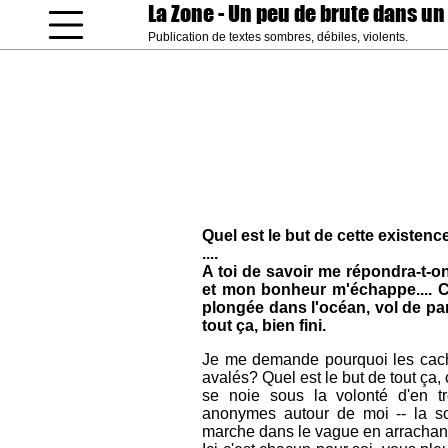
La Zone
- Un peu de brute dans un
Publication de textes sombres, débiles, violents.
coucou gamin
Quel est le but de cette existenc
....
A toi de savoir me répondra-t-on
et mon bonheur m'échappe.... Ce
plongée dans l'océan, vol de part
tout ça, bien fini.
Je me demande pourquoi les cache
avalés? Quel est le but de tout ça, c
se noie sous la volonté d'en tr
anonymes autour de moi -- la so
marche dans le vague en arrachant