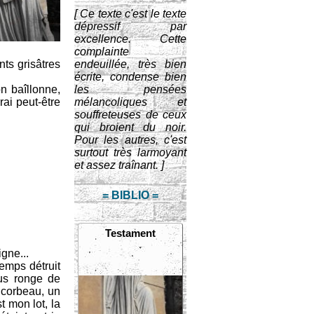
[ Ce texte c'est le texte
dépressif par
excellence. Cette
complainte
ts grisâtres
endeuillée, très bien
écrite, condense bien
n baîllonne,
les pensées
rrai peut-être
mélancoliques et
souffreteuses de ceux
qui broient du noir.
Pour les autres, c'est
surtout très larmoyant
et assez traînant. ]
= BIBLIO =
Testament
igne...
temps détruit
ous ronge de
r corbeau, un
t mon lot, la