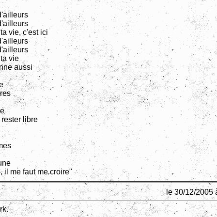
d'ailleurs
d'ailleurs
a vie, c'est ici
d'ailleurs
d'ailleurs
ta vie
enne aussi
e
res
re
rester libre
mes
lune
 il me faut me croire"
le 30/12/2005 
rk.