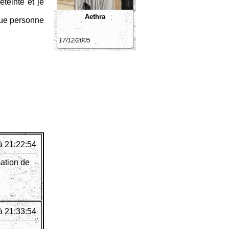
éteinte et je
Aethra
 que personne
17/12/2005
à 21:22:54
mation de
à 21:33:54