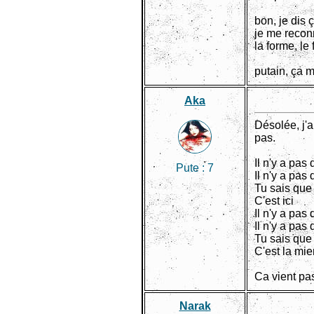
bon, je dis 
je me reconn
la forme, le
putain, ça m
Aka
Désolée, j'a
pas.
Il n'y a pas 
Pute :
7
Il n'y a pas 
Tu sais que 
C'est ici
Il n'y a pas 
Il n'y a pas 
Tu sais que 
C'est la mie
Ca vient pas
Narak