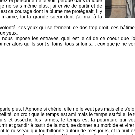
urez et personne ne le voit, perdue dans la foule
, je ne sais même plus, j'ai envie de partir et de
 est ce courage dont la plume me protégeait, il y
 m'aime, toi la grande soeur dont j'ai mal à la
lonté, ces yeux qui se ferment, ce dos trop droit, ces bâtimen
aux yeux.
 nous impose les entraves, quel est le cri de ce coeur que l'o
aimer alors qu'ils sont si loins, tous si loins.... eux que je ne ve
parle plus, l'Aphone si chérie, elle ne le veut pas mais elle s'élo
ité, on croit que le temps est ami mais le temps est folie, le 
eurs et assèche les larmes, le temps est la pourriture qui v
ourrir et grandir à partir de la mort, se donner au morbide et vire
nt le ruisseau qui tourbillonne autour de mes jours, et la nuit es