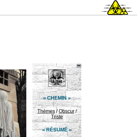
= CHEMIN =
Thèmes
/
Obscur
/
Triste
= RÉSUMÉ =