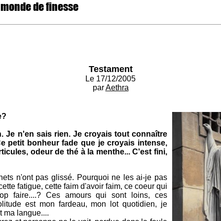
 monde de finesse
Testament
Le 17/12/2005
par
Aethra
e?
. Je n'en sais rien. Je croyais tout connaître
 petit bonheur fade que je croyais intense,
icules, odeur de thé à la menthe... C'est fini,
ts n'ont pas glissé. Pourquoi ne les ai-je pas
ette fatigue, cette faim d'avoir faim, ce coeur qui
op faire....? Ces amours qui sont loins, ces
litude est mon fardeau, mon lot quotidien, je
 ma langue....