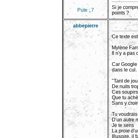
Si je compr
Pute :
7
points ?
abbepierre
Ce texte est
Mylène Far
Il n'y a pas 
Car Google 
dans le cul.
"Tant de jou
De nuits tr
Ces soupirs
Que tu ach
Sans y croir
Tu voudrais
D'un autre
Je te sens
La proie d'
Illusoire, il 