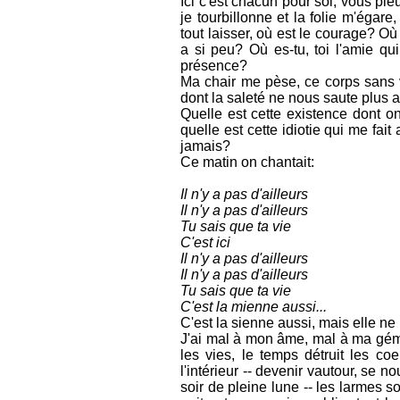
Ici c'est chacun pour soi, vous ple
je tourbillonne et la folie m'égare
tout laisser, où est le courage? Où
a si peu? Où es-tu, toi l'amie qui
présence?
Ma chair me pèse, ce corps sans vo
dont la saleté ne nous saute plus 
Quelle est cette existence dont on
quelle est cette idiotie qui me fait 
jamais?
Ce matin on chantait:
Il n'y a pas d'ailleurs
Il n'y a pas d'ailleurs
Tu sais que ta vie
C'est ici
Il n'y a pas d'ailleurs
Il n'y a pas d'ailleurs
Tu sais que ta vie
C'est la mienne aussi...
C'est la sienne aussi, mais elle ne 
J'ai mal à mon âme, mal à ma gémell
les vies, le temps détruit les co
l'intérieur -- devenir vautour, se n
soir de pleine lune -- les larmes so