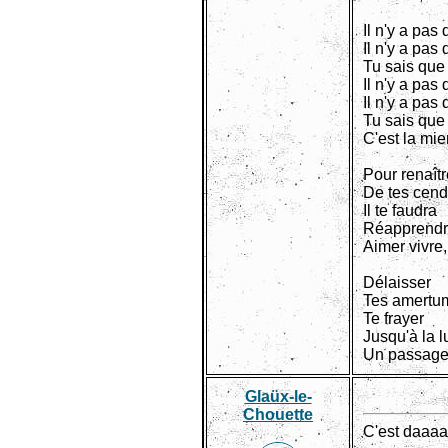
Il n'y a pas 
Il n'y a pas 
Tu sais que t
Il n'y a pas 
Il n'y a pas 
Tu sais que 
C'est la mi
Pour renaîtr
De tes cend
Il te faudra
Réapprend
Aimer vivre, 
Délaisser
Tes amertu
Te frayer
Jusqu'à la 
Un passage,
Glaüx-le-
Chouette
C'est daaaa