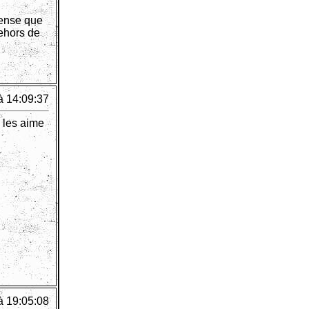
 pense que
dehors de
à 14:09:37
e les aime
à 19:05:08