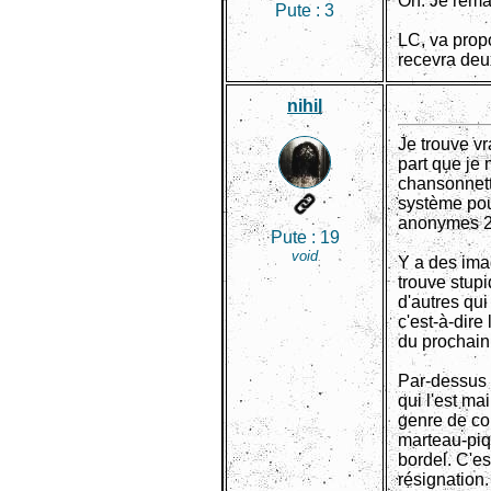
Oh. Je rema
Pute :
3
LC, va prop
recevra deu
nihil
Je trouve vr
part que je
chansonnette
système pou
anonymes 2
Pute :
19
void
Y a des ima
trouve stupi
d'autres qui
c'est-à-dire 
du prochain 
Par-dessus t
qui l'est ma
genre de co
marteau-piqu
bordel. C'es
résignation.