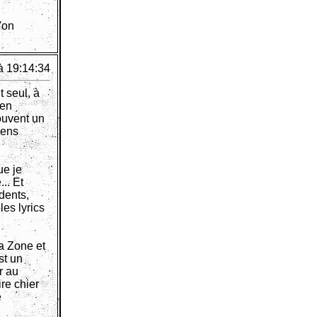
'on
à 19:14:34
t seul, à
 en
rouvent un
iens
ue je
.. Et
dents,
les lyrics
la Zone et
st un
r au
ire chier
e