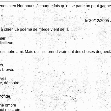
ends bien Nounourz, à chaque fois qu'on te parle on peut gagne
le 30/12/2005 
 à chier. Le poème de merde vient de là:
mer
d'ailleurs.
est notre ami. Mais qu'il se prend vraiment des choses dégueu
rs
op brèves
èves
e, dérisoire
 monde
une ombre
faut me croire.