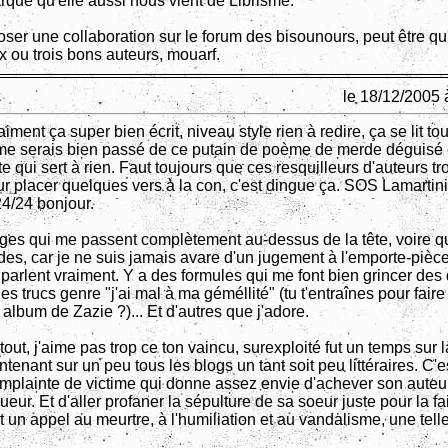
rque qu'elle aussi nous vient de Librisme.
oser une collaboration sur le forum des bisounours, peut être qu
x ou trois bons auteurs, mouarf.
le 18/12/2005 
aiment ça super bien écrit, niveau style rien à redire, ça se lit tou
 me serais bien passé de ce putain de poème de merde déguisé
 qui sert à rien. Faut toujours que ces resquilleurs d'auteurs t
r placer quelques vers à la con, c'est dingue ça. SOS Lamartin
4/24 bonjour.
ges qui me passent complètement au-dessus de la tête, voire q
des, car je ne suis jamais avare d'un jugement à l'emporte-pièce.
 parlent vraiment. Y a des formules qui me font bien grincer des 
les trucs genre "j'ai mal à ma géméllité" (tu t'entraînes pour faire 
album de Zazie ?)... Et d'autres que j'adore.
out, j'aime pas trop ce ton vaincu, surexploité fut un temps sur 
intenant sur un peu tous les blogs un tant soit peu littéraires. C'e
mplainte de victime qui donne assez envie d'achever son auteu
eur. Et d'aller profaner la sépulture de sa soeur juste pour la fa
t un appel au meurtre, à l'humiliation et au vandalisme, une tell