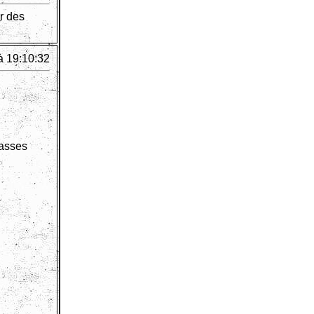
r des
à 19:10:32
lasses