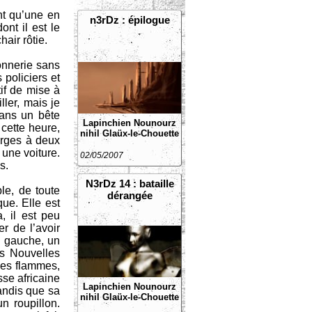
ont qu’une en
n3rDz : épilogue
nt il est le
hair rôtie.
connerie sans
policiers et
tif de mise à
ller, mais je
dans un bête
Lapinchien
Nounourz
 cette heure,
nihil
Glaüx-le-Chouette
urges à deux
 une voiture.
02/05/2007
s.
N3rDz 14 : bataille
le, de toute
dérangée
ue. Elle est
, il est peu
er de l’avoir
a gauche, un
es Nouvelles
ses flammes,
se africaine
Lapinchien
Nounourz
tandis que sa
nihil
Glaüx-le-Chouette
n roupillon.