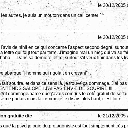
le 20/12/2005 
 les autres, je suis un mouton dans un call center ^^
le 20/12/2005 
 l'avis de nihil en ce qui concerne l'aspect second degré, surtou
a lettre qui fout tout par terre. J'imagine mal un mec qui va se fa
aha ! " Dans sa dernière lettre, surtout s'il veux finir dans les li
.
elabarque "l'homme qui rigolait en crevant"
 fait sourire, et dans ce sens là, je trouve ça dommage. J'ai pas
 T'ENTENDS SALOPE ! J'AI PAS ENVIE DE SOURIRE !!!
ment dommage parce que j'avais compris le coté gratuit de se fai
ça me parlais mais là comme je le disais plus haut, c'est foiré.
ion gratuite dtc
le 21/12/2005 
 que la psychologie du protagoniste est tout simplement très p