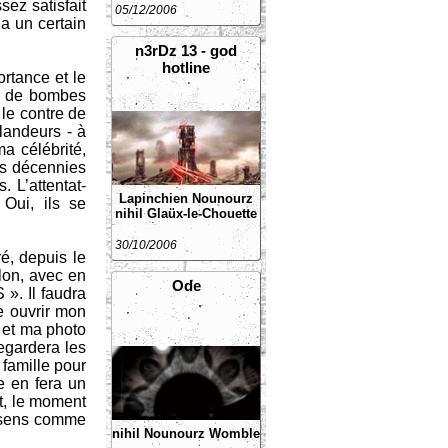
sez satisfait
05/12/2006
a un certain
n3rDz 13 - god
hotline
ortance et le
on de bombes
 le contre de
glandeurs - à
ma célébrité,
es décennies
. L’attentat-
Lapinchien
Nounourz
Oui, ils se
nihil
Glaüx-le-Chouette
30/10/2006
é, depuis le
alon, avec en
Ode
». Il faudra
e ouvrir mon
é et ma photo
regardera les
 famille pour
e en fera un
it, le moment
e sens comme
nihil
Nounourz
Womble