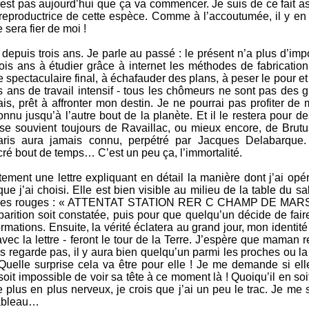
est pas aujourd’hui que ça va commencer. Je suis de ce fait as
 reproductrice de cette espèce. Comme à l’accoutumée, il y en 
sera fier de moi !
 depuis trois ans. Je parle au passé : le présent n’a plus d’imp
Trois ans à étudier grâce à internet les méthodes de fabricati
e spectaculaire final, à échafauder des plans, à peser le pour et
s ans de travail intensif - tous les chômeurs ne sont pas des 
s, prêt à affronter mon destin. Je ne pourrai pas profiter de 
nu jusqu’à l’autre bout de la planète. Et il le restera pour d
 se souvient toujours de Ravaillac, ou mieux encore, de Brutus
aris aura jamais connu, perpétré par Jacques Delabarque. 
ré bout de temps… C’est un peu ça, l’immortalité.
ment une lettre expliquant en détail la manière dont j’ai opér
e que j’ai choisi. Elle est bien visible au milieu de la table du s
s lettres rouges : « ATTENTAT STATION RER C CHAMP DE MARS 
arition soit constatée, puis pour que quelqu’un décide de fair
rmations. Ensuite, la vérité éclatera au grand jour, mon identit
i avec la lettre - feront le tour de la Terre. J’espère que maman 
s regarde pas, il y aura bien quelqu’un parmi les proches ou la
Quelle surprise cela va être pour elle ! Je me demande si ell
oit impossible de voir sa tête à ce moment là ! Quoiqu’il en so
 plus en plus nerveux, je crois que j’ai un peu le trac. Je m
 tableau…