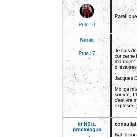
Pareil que
Pute :
0
Narak
Je suis de
Pute :
7
concerne l
marquer " h
d'histoires
Jacques D
Moi ça m'a
sourire,
c'est vrai
exploser, 
dr Nürz,
consultat
proctologue
Bah disons