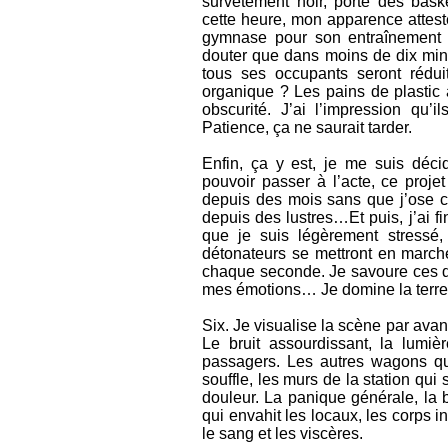
survêtement noir, porte des bask
cette heure, mon apparence atteste
gymnase pour son entraînement 
douter que dans moins de dix min
tous ses occupants seront rédui
organique ? Les pains de plastic a
obscurité. J’ai l’impression qu’
Patience, ça ne saurait tarder.
Enfin, ça y est, je me suis décid
pouvoir passer à l’acte, ce proje
depuis des mois sans que j’ose co
depuis des lustres…Et puis, j’ai 
que je suis légèrement stressé
détonateurs se mettront en marche
chaque seconde. Je savoure ces der
mes émotions… Je domine la terre 
Six. Je visualise la scène par avan
Le bruit assourdissant, la lumi
passagers. Les autres wagons qui
souffle, les murs de la station qui
douleur. La panique générale, la 
qui envahit les locaux, les corps 
le sang et les viscères.