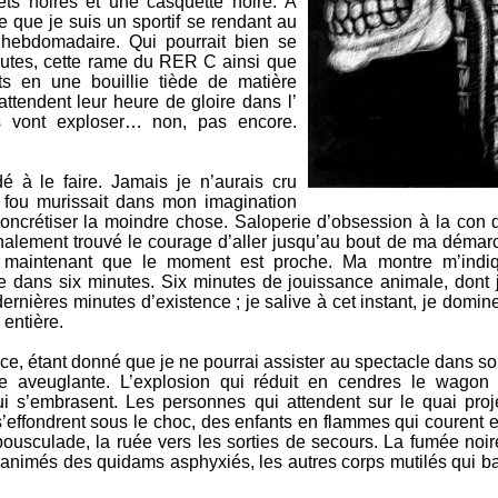
ets noires et une casquette noire. A
 que je suis un sportif se rendant au
hebdomadaire. Qui pourrait bien se
utes, cette rame du RER C ainsi que
ts en une bouillie tiède de matière
ttendent leur heure de gloire dans l’
ils vont exploser… non, pas encore.
é à le faire. Jamais je n’aurais cru
t fou murissait dans mon imagination
ncrétiser la moindre chose. Saloperie d’obsession à la con q
finalement trouvé le courage d’aller jusqu’au bout de ma démar
, maintenant que le moment est proche. Ma montre m’indi
 dans six minutes. Six minutes de jouissance animale, dont j
nières minutes d’existence ; je salive à cet instant, je domin
entière.
ce, étant donné que je ne pourrai assister au spectacle dans son
ère aveuglante. L’explosion qui réduit en cendres le wagon
 s’embrasent. Les personnes qui attendent sur le quai proj
 s’effondrent sous le choc, des enfants en flammes qui courent 
bousculade, la ruée vers les sorties de secours. La fumée noir
inanimés des quidams asphyxiés, les autres corps mutilés qui b