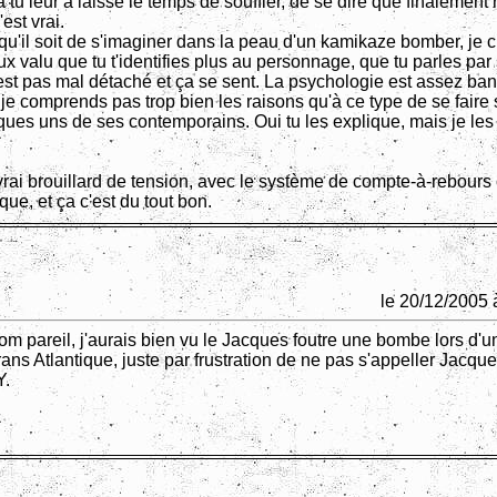
à tu leur a laissé le temps de souffler, de se dire que finalement 
'est vrai.
qu'il soit de s'imaginer dans la peau d'un kamikaze bomber, je cr
ux valu que tu t'identifies plus au personnage, que tu parles par 
 est pas mal détaché et ça se sent. La psychologie est assez ba
je comprends pas trop bien les raisons qu'à ce type de se faire 
ues uns de ses contemporains. Oui tu les explique, mais je les
rai brouillard de tension, avec le système de compte-à-rebours 
que, et ça c'est du tout bon.
le 20/12/2005 
m pareil, j'aurais bien vu le Jacques foutre une bombe lors d'u
trans Atlantique, juste par frustration de ne pas s'appeller Jacqu
.