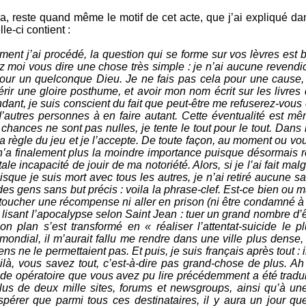
a, reste quand même le motif de cet acte, que j’ai expliqué da
le-ci contient :
nt j’ai procédé, la question qui se forme sur vos lèvres est 
ez moi vous dire une chose très simple : je n’ai aucune revendi
pour un quelconque Dieu. Je ne fais pas cela pour une cause,
rir une gloire posthume, et avoir mon nom écrit sur les livres 
dant, je suis conscient du fait que peut-être me refuserez-vous
’autres personnes à en faire autant. Cette éventualité est m
hances ne sont pas nulles, je tente le tout pour le tout. Dans 
a règle du jeu et je l’accepte. De toute façon, au moment ou vou
 n’a finalement plus la moindre importance puisque désormais ré
le incapacité de jouir de ma notoriété. Alors, si je l’ai fait malg
que je suis mort avec tous les autres, je n’ai retiré aucune sa
des gens sans but précis : voila la phrase-clef. Est-ce bien ou 
 toucher une récompense ni aller en prison (ni être condamné à
 en lisant l’apocalypse selon Saint Jean : tuer un grand nombre d
n plan s’est transformé en « réaliser l’attentat-suicide le pl
 mondial, il m’aurait fallu me rendre dans une ville plus dense
 ne le permettaient pas. Et puis, je suis français après tout : 
ilà, vous savez tout, c’est-à-dire pas grand-chose de plus. Ah 
ode opératoire que vous avez pu lire précédemment a été tradui
us de deux mille sites, forums et newsgroups, ainsi qu’à un
espérer que parmi tous ces destinataires, il y aura un jour qu