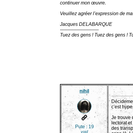
continuer mon œuvre.
Veuillez agréer l’expression de ma p
Jacques DELABARQUE
--------------------------
Tuez des gens ! Tuez des gens ! T
nihil
Décidement
c'est hype
Je trouve
lectorat e
Pute :
19
des transp
void