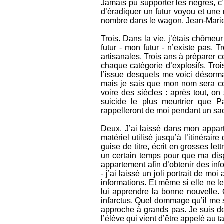
Jamais pu supporter les nègres, c’
d’éradiquer un futur voyou et une
nombre dans le wagon. Jean-Marie 
Trois. Dans la vie, j’étais chômeur
futur - mon futur - n’existe pas. 
artisanales. Trois ans à préparer c
chaque catégorie d’explosifs. Troi
l’issue desquels me voici désormai
mais je sais que mon nom sera con
voire des siècles : après tout, on
suicide le plus meurtrier que P
rappelleront de moi pendant un sac
Deux. J’ai laissé dans mon apparte
matériel utilisé jusqu’à l’itinérair
guise de titre, écrit en grosse
un certain temps pour que ma disp
appartement afin d’obtenir des info
- j’ai laissé un joli portrait de mo
informations. Et même si elle ne le
lui apprendre la bonne nouvelle. 
infarctus. Quel dommage qu’il me s
approche à grands pas. Je suis de
l’élève qui vient d’être appelé au