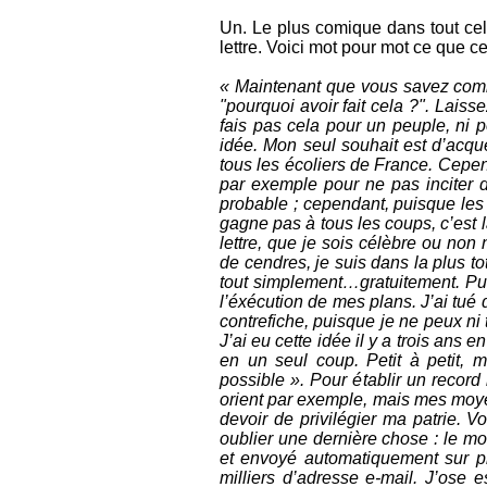
Un. Le plus comique dans tout cel
lettre. Voici mot pour mot ce que cel
« Maintenant que vous savez comme
"pourquoi avoir fait cela ?". Laiss
fais pas cela pour un peuple, ni 
idée. Mon seul souhait est d’acqué
tous les écoliers de France. Cepen
par exemple pour ne pas inciter d
probable ; cependant, puisque les c
gagne pas à tous les coups, c’est l
lettre, que je sois célèbre ou non
de cendres, je suis dans la plus tota
tout simplement…gratuitement. Puis
l’éxécution de mes plans. J’ai tué 
contrefiche, puisque je ne peux ni
J’ai eu cette idée il y a trois ans
en un seul coup. Petit à petit, mo
possible ». Pour établir un record
orient par exemple, mais mes moyens
devoir de privilégier ma patrie. Vo
oublier une dernière chose : le m
et envoyé automatiquement sur pl
milliers d’adresse e-mail. J’ose 