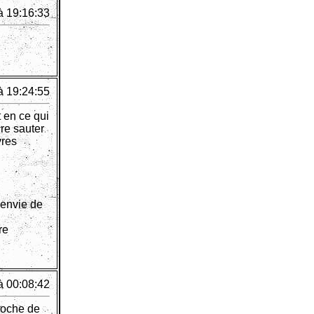
à 19:16:33
à 19:24:55
t en ce qui
ire sauter
vres
 envie de
re
à 00:08:42
roche de