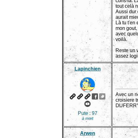
cons-là. L
tout celà n
Aussi dur 
aurait mie
Là tu t'en
mon gout, 
avec quelq
voilà.
Reste un v
assez logi
Lapinchien
Avec un no
croisiere 
DUFERRY
Pute :
97
à mort
Arwen