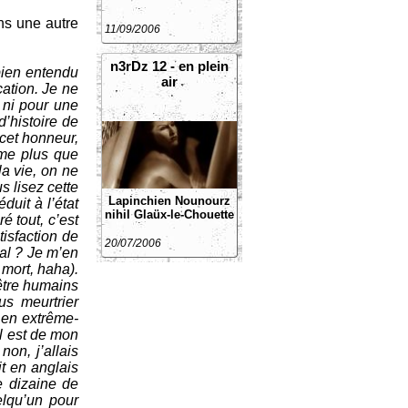
ns une autre
11/09/2006
n3rDz 12 - en plein
bien entendu
air
cation. Je ne
 ni pour une
d’histoire de
 cet honneur,
ême plus que
la vie, on ne
s lisez cette
Lapinchien
Nounourz
duit à l’état
nihil
Glaüx-le-Chouette
ré tout, c’est
tisfaction de
20/07/2006
mal ? Je m’en
 mort, haha).
’être humains
us meurtrier
, en extrême-
il est de mon
non, j’allais
t en anglais
e dizaine de
elqu’un pour