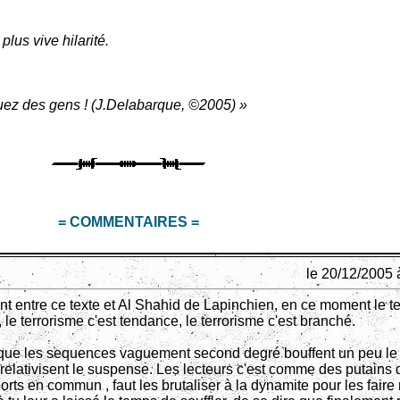
lus vive hilarité.
uez des gens ! (J.Delabarque, ©2005) »
= COMMENTAIRES =
le 20/12/2005 
 entre ce texte et Al Shahid de Lapinchien, en ce moment le t
, le terrorisme c'est tendance, le terrorisme c'est branché.
 que les sequences vaguement second degré bouffent un peu le 
t relativisent le suspense. Les lecteurs c'est comme des putains
orts en commun , faut les brutaliser à la dynamite pour les faire 