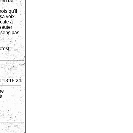
rien de
ois qu'il
sa voix.
ncale à
sauter
 sens pas,
c'est
à 18:18:24
ne
es