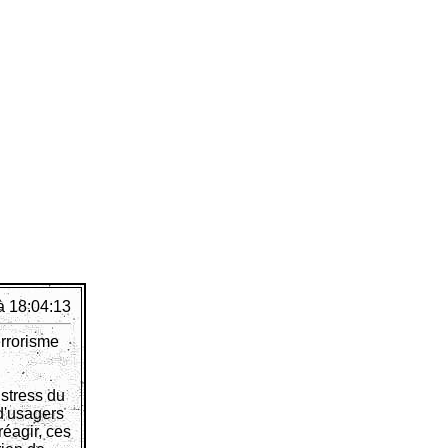
à 18:04:13
errorisme
stress du
 d'usagers
réagir, ces