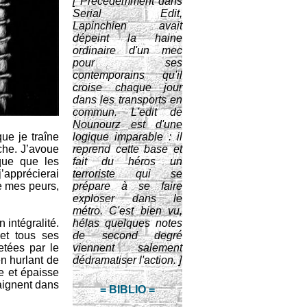
[ Précedemment dans
Serial Edit,
Lapinchien avait
dépeint la haine
ordinaire d'un mec
pour ses
contemporains qu'il
croise chaque jour
dans les transports en
commun. L'edit de
Nounourz est d'une
ue je traîne
logique imparable : il
che. J’avoue
reprend cette base et
que que les
fait du héros un
’apprécierai
terroriste qui se
e mes peurs,
prépare à se faire
exploser dans le
métro. C'est bien vu,
 intégralité.
hélas quelques notes
 et tous ses
de second degré
etées par le
viennent salement
en hurlant de
dédramatiser l'action. ]
e et épaisse
aignent dans
= BIBLIO =