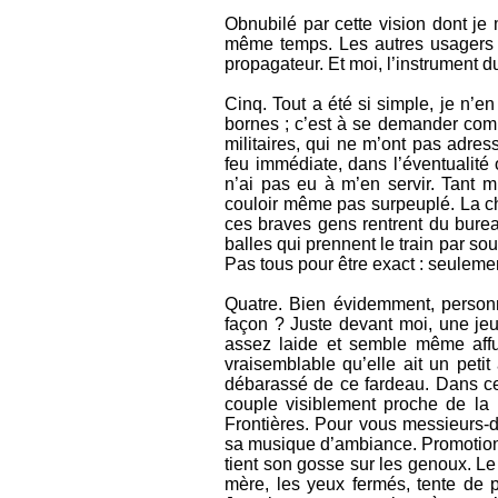
Obnubilé par cette vision dont je m
même temps. Les autres usagers n
propagateur. Et moi, l’instrument du
Cinq. Tout a été si simple, je n’e
bornes ; c’est à se demander comm
militaires, qui ne m’ont pas adres
feu immédiate, dans l’éventualité 
n’ai pas eu à m’en servir. Tant m
couloir même pas surpeuplé. La cha
ces braves gens rentrent du bure
balles qui prennent le train par so
Pas tous pour être exact : seuleme
Quatre. Bien évidemment, personne
façon ? Juste devant moi, une jeu
assez laide et semble même affub
vraisemblable qu’elle ait un petit 
débarassé de ce fardeau. Dans ces
couple visiblement proche de la
Frontières. Pour vous messieurs-d
sa musique d’ambiance. Promotion 
tient son gosse sur les genoux. Le
mère, les yeux fermés, tente de pr