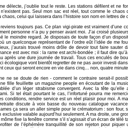
e délecte, j’oublie tout le reste. Les stations défilent et ne f
’existent pas. Seul mon sac est réel, tout comme le chaos do
 chaos, celui qui laissera dans l’histoire son nom en lettres de c
n reviens toujours pas. Ce plan vigi-pirate est vraiment d’une 
ent personne n’a pu y penser avant moi. J’ai croisé plusieurs 
sé le moindre regard. Je disposais de toute façon d’un disposi
où un quelconque représentant de l’ordre eût l’idée de me foui
ieux, j’aurais trouvé moins drôle de devoir tout faire sauter 
nce est avec moi : la rame est archi-bondée ; il faut dire qu’à
au après une dure journée de travail. Tous ces enculés de bo
uci écologique vont bientôt regretter de ne pas avoir investi dans
nt ceux qui seront encore en vie dans cinq… non, quatre minute
 ne se doute de rien - comment le contraire serait-il possib
ne fille feuillette un magazine people en écoutant de la musiq
lée d’un léger strabisme convergent. Avec la tête qu’elle a
ami. Si tel était pourtant le cas, l’infortuné pourra me remerci
 conditions, rendre service est un réel plaisir pour moi. A m
 retraite discute à voix basse du nouveau catalogue vacanc
ames ça sera un aller simple pour le crématorium : son four, 
exclusive valable aujourd’hui seulement. A ma droite, une gros
 môme fixe la fenêtre comme s’il s’agissait d’un écran de télé 
ofiter de l’éphémère tranquillité de son rejeton pour piquer u