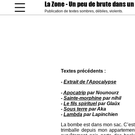
La Zone
- Un peu de brute dans un
Publication de textes sombres, débiles, violents.
coucou gamin
Textes précédents :
-
Extrait de l'Apocalypse
-
Apocatrip
par Nounourz
-
Sainte-morphine
par nihil
-
Le fils spirituel
par Glaüx
-
Sous terre
par Aka
-
Lambda
par Lapinchien
La bombe est dans mon sac. C’est 
trimballe depuis mon appartement