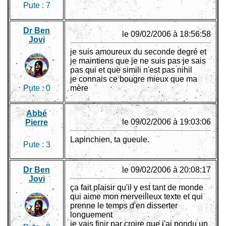
Pute :
7
Dr Ben
le 09/02/2006 à 18:56:58
Jovi
je suis amoureux du seconde degré et
je maintiens que je ne suis pas je sais
pas qui et que simili n'est pas nihil
je connais ce bougre mieux que ma
Pute :
0
mère
Abbé
le 09/02/2006 à 19:03:06
Pierre
Lapinchien, ta gueule.
Pute :
3
Dr Ben
le 09/02/2006 à 20:08:17
Jovi
ça fait plaisir qu'il y est tant de monde
qui aime mon merveilleux texte et qui
prenne le temps d'en disserter
longuement
je vais finir par croire que j'ai pondu un