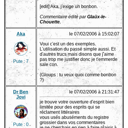
[edit] Aka, j'exige un bonbon.
Commentaire édité par
Glaüx-le-
Chouette
.
Aka
le 07/02/2006 à 15:02:07
Voui c'est un des exemples.
L'utilisation du passé simple aussi. Et
d'autres trucs mais disons que j'aime
pas trop me justifier donc je t'emmerde
Pute :
7
sale con.
(Gloups : tu veux quoi comme bonbon
?)
Dr Ben
le 07/02/2006 à 21:31:47
Jovi
je trouve votre ouverture d'esprit bien
limitée pour des esprits qui se
réclament littéraires
vous usés abuséments du registre
grossier dans vos commentaires
Pute :
0
je ne cherchais en rien à faire plaisir à