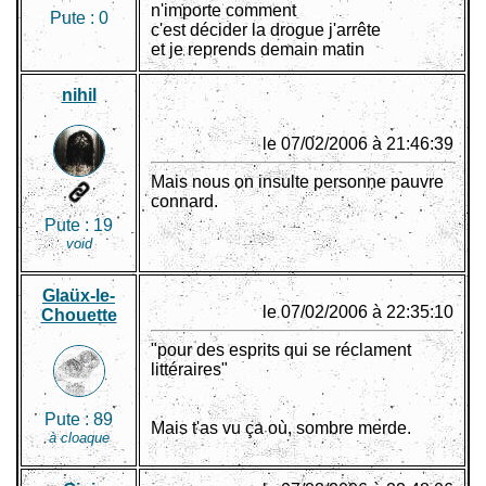
n'importe comment
Pute :
0
c'est décider la drogue j'arrête
et je reprends demain matin
nihil
le 07/02/2006 à 21:46:39
Mais nous on insulte personne pauvre
connard.
Pute :
19
void
Glaüx-le-
le 07/02/2006 à 22:35:10
Chouette
"pour des esprits qui se réclament
littéraires"
Pute :
89
Mais t'as vu ça où, sombre merde.
à cloaque