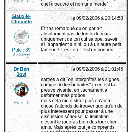
Pute :
0
chef d'oeuvre et non une merde
Glaüx-le-
le 09/02/2006 à 20:14:53
Chouette
Et t'as remarqué qu'on parlait
absolument pas de ton texte mais
uniquement de ton cul salope, savoir
s'il appartient à nihil ou à un autre petit
farceur ? T'es con, c'est un bonheur.
Pute :
89
à cloaque
Dr Ben
le 09/02/2006 à 21:01:45
Jovi
sartres a dit "on interprêtes les signes
comme on le souhaites" tu en est la
preuve vivante, en t'acharnent a
déformer mes propos
mais cela me distrait plus qu'autre
Pute :
0
chose j'attends de trouver quelqu'un de
plus interessant pour passer à une
discussion sérieuse. ta limitation
d'esprit te joueras bien des tour cher
amis. Mais après tout je comprends