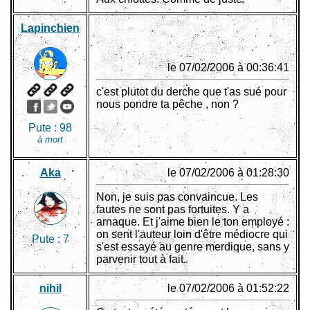
Lapinchien
le 07/02/2006 à 00:36:41
c'est plutot du derche que t'as sué pour
nous pondre ta pêche , non ?
Pute :
98
à mort
Aka
le 07/02/2006 à 01:28:30
Non, je suis pas convaincue. Les
fautes ne sont pas fortuites. Y a
arnaque. Et j'aime bien le ton employé :
on sent l'auteur loin d'être médiocre qui
Pute :
7
s'est essayé au genre merdique, sans y
parvenir tout à fait.
nihil
le 07/02/2006 à 01:52:22