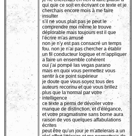
qui que ce soit en écrivant ce texte et je
cherchais encore mois à me faire
insulter
s'il ne vous plait pas je peut le
comprendre moi même le trouve
déplorable mais toujours est il que
l'écrire m'as amusé
non je n'y est pas consacré un temps
fou. non je n'ai pas chercher a établir
un fil conducteur logique et m'appliquer
a faire un ensemble cohérent
oui j'ai pompé las vegas parano
mais en quoi vous permettez vous
sentir à ce point supérieur
je doute que vous soyez tous des
auteurs reconnu et que vous brillez
plus que la normal par votre
intelligence
ce texte a permi de dévoiler votre
manque de distinction, et d'élégance,
et votre pragmatisme sans borne aura
raison de vos quelques affabulations
écrites
peut être qu'un jour je m'attelerais a un