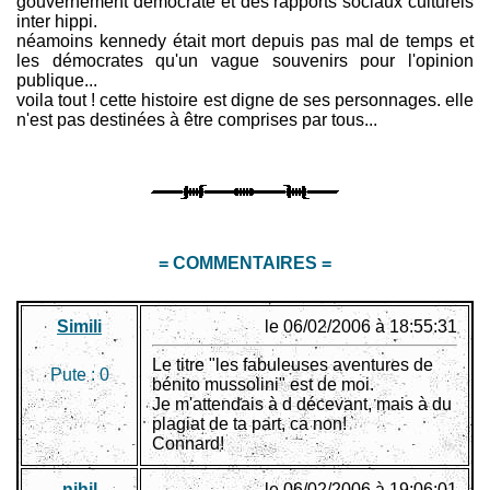
gouvernement démocrate et des rapports sociaux culturels
inter hippi.
néamoins kennedy était mort depuis pas mal de temps et
les démocrates qu'un vague souvenirs pour l'opinion
publique...
voila tout ! cette histoire est digne de ses personnages. elle
n'est pas destinées à être comprises par tous...
= COMMENTAIRES =
Simili
le 06/02/2006 à 18:55:31
Le titre "les fabuleuses aventures de
Pute :
0
bénito mussolini" est de moi.
Je m'attendais à d décevant, mais à du
plagiat de ta part, ca non!
Connard!
nihil
le 06/02/2006 à 19:06:01