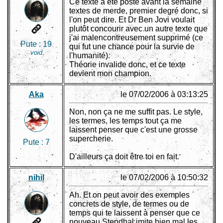
Ce texte a été posté avant la semaine
textes de merde, premier degré donc, si
l'on peut dire. Et Dr Ben Jovi voulait
plutôt concourir avec un autre texte que
j'ai malencontreusement supprimé (ce
Pute :
19
qui fut une chance pour la survie de
void
l'humanité).
Théorie invalide donc, et ce texte
devient mon champion.
Aka
le 07/02/2006 à 03:13:25
Non, non ça ne me suffit pas. Le style,
les termes, les temps tout ça me
laissent penser que c'est une grosse
supercherie.
Pute :
7
D'ailleurs ça doit être toi en fait.
nihil
le 07/02/2006 à 10:50:32
Ah. Et on peut avoir des exemples
concrets de style, de termes ou de
temps qui te laissent à penser que ce
nouveau Stendhal imite bien mal les