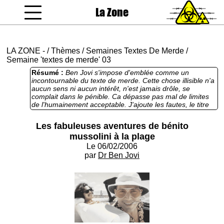
La Zone
coucou gamin
LA ZONE
-
/
Thèmes
/
Semaines Textes De Merde
/
Semaine 'textes de merde' 03
Résumé :
Ben Jovi s'impose d'emblée comme un
incontournable du texte de merde. Cette chose illisible n'a
aucun sens ni aucun intérêt, n'est jamais drôle, se
complait dans le pénible. Ca dépasse pas mal de limites
de l'humainement acceptable. J'ajoute les fautes, le titre
sans rapport avec le reste, le repompage de Las Vegas
Parano, et on est pas loin du Grand Chelem.
Les fabuleuses aventures de bénito
mussolini à la plage
Le 06/02/2006
par
Dr Ben Jovi