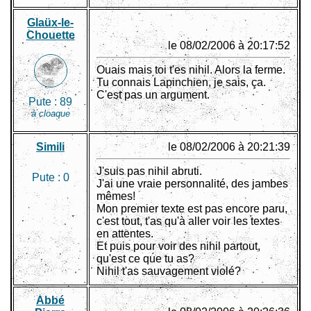
Glaüx-le-
Chouette
le 08/02/2006 à 20:17:52
Ouais mais toi t'es nihil. Alors la ferme.
Tu connais Lapinchien, je sais, ça.
C'est pas un argument.
Pute :
89
à cloaque
Simili
le 08/02/2006 à 20:21:39
J'suis pas nihil abruti.
Pute :
0
J'ai une vraie personnalité, des jambes
mêmes!
Mon premier texte est pas encore paru,
c'est tout, t'as qu'à aller voir les textes
en attentes.
Et puis pour voir des nihil partout,
qu'est ce que tu as?
Nihil t'as sauvagement violé?
Abbé