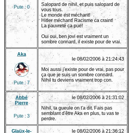
Salopard de nihil, et puis salopard de
Pute :
0
vous tous.
Le monde est méchant!
Hitler méchant! Racisme ca craint!
La pauvreté ca pue!
Oui oui, ben jovi est vraiment un
sombre connard, il existe pour de vrai.
Aka
le 08/02/2006 à 21:24:43
Moi aussi j'existe pour de vrai, pas pour
ça que je suis un sombre connard.
Nihil tu deviens vraiment trop con.
Pute :
7
Abbé
le 08/02/2006 à 21:31:02
Pierre
Nihil, ta gueule on t'a dit. Fais pas
semblant d'être Aka en plus, tu vas te
Pute :
3
perdre.
Glaüx-le-
le 08/02/2006 à 21:36:12