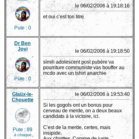
le 06/02/2006 à 19:18:16
et oui c'est ton titre
Pute :
0
Dr Ben
Jovi
le 06/02/2006 à 19:18:50
simili adolescent post pubère va
pourriture communiste vas bouffer au
mcdo avec un tshirt anarchie
Pute :
0
Glaüx-le-
le 06/02/2006 à 19:53:40
Chouette
Si les gogols ont un bonus pour
cerveau de merde, on a deux beaux
candidats à la victoire, ici.
C'est de la merde, certes, mais
Pute :
89
insipide.
à cloaque
Aux chiottes. Comme de juste.