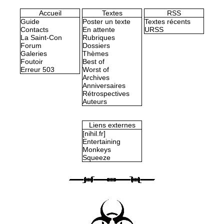
Accueil
Textes
RSS
Guide
Poster un texte
Textes récents
Contacts
En attente
URSS
La Saint-Con
Rubriques
Forum
Dossiers
Galeries
Thèmes
Foutoir
Best of
Erreur 503
Worst of
Archives
Anniversaires
Rétrospectives
Auteurs
Liens externes
[nihil.fr]
Entertaining
Monkeys
Squeeze