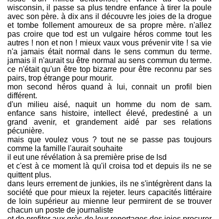
wisconsin, il passe sa plus tendre enfance à tirer la poule
avec son père. à dix ans il découvre les joies de la drogue
et tombe follement amoureux de sa propre mère. n'allez
pas croire que tod est un vulgaire héros comme tout les
autres ! non et non ! mieux vaux vous prévenir vite ! sa vie
n'a jamais était normal dans le sens commun du terme.
jamais il n'aurait su être normal au sens commun du terme.
ce n'était qu'un être top bizarre pour être reconnu par ses
pairs, trop étrange pour mourir.
mon second héros quand à lui, connait un profil bien
différent.
d'un milieu aisé, naquit un homme du nom de sam.
enfance sans histoire, intellect élevé, predestiné a un
grand avenir, et grandement aidé par ses relations
pécunière.
mais que voulez vous ? tout ne se passe pas toujours
comme la famille l'aurait souhaite
il eut une révélation à sa première prise de lsd
et c'est à ce moment là qu'il croisa tod et depuis ils ne se
quittent plus.
dans leurs errement de junkies, ils ne s'intégrèrent dans la
société que pour mieux la rejeter. leurs capacités littéraire
de loin supérieur au mienne leur permirent de se trouver
chacun un poste de journaliste
et de profiter aux grès de leur reportages des joies procurer