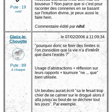
bouseux ? Non parce que si c'est pour
Pute :
19
raconter des conneries en se basant
void
sur l'intuition divine, je peux aussi le
faire hein.
Commentaire édité par
nihil
.
Glaüx-le-
le 07/02/2006 à 11:09:34
Chouette
"pourquoi donc se fixer des limites si
l'on considère que la vie n'a d'intérêt
que dans l'excès ?"
Pute :
89
Usage d'abstractions + réflexion sur
à cloaque
leurs rapports + tournure "ne ... que"
bien utilisée.
Un beubeu aurait écrit "sa le fesait trop
chier de se calmer sur le drogue alors il
alla jusqu'au bout de se déchirer tout
les jours". Par exemple.