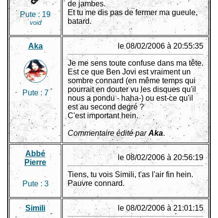
de jambes.
Et tu me dis pas de fermer ma gueule,
Pute :
19
batard.
void
Aka
le 08/02/2006 à 20:55:35
Je me sens toute confuse dans ma tête.
Est ce que Ben Jovi est vraiment un
sombre connard (en même temps qui
pourrait en douter vu les disques qu'il
Pute :
7
nous a pondu - haha-) ou est-ce qu'il
est au second degré ?
C'est important hein.
Commentaire édité par
Aka
.
Abbé
le 08/02/2006 à 20:56:19
Pierre
Tiens, tu vois Simili, t'as l'air fin hein.
Pauvre connard.
Pute :
3
Simili
le 08/02/2006 à 21:01:15