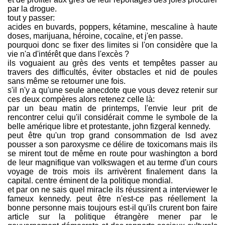
par la drogue.
tout y passer:
acides en buvards, poppers, kétamine, mescaline à haute
doses, marijuana, héroine, cocaïne, et j'en passe.
pourquoi donc se fixer des limites si l'on considère que la
vie n'a d'intérêt que dans l'excès ?
ils voguaient au grès des vents et tempêtes passer au
travers des difficultés, éviter obstacles et nid de poules
sans même se retourner une fois.
s'il n'y a qu'une seule anecdote que vous devez retenir sur
ces deux compères alors retenez celle là:
par un beau matin de printemps, l'envie leur prit de
rencontrer celui qu'il considérait comme le symbole de la
belle amérique libre et protestante, john fizgeral kennedy.
peut être qu'un trop grand consommation de lsd avez
pousser a son paroxysme ce délire de toxicomans mais ils
se mirent tout de même en route pour washington a bord
de leur magnifique van volkswagen et au terme d'un cours
voyage de trois mois ils arrivèrent finalement dans la
capital. centre éminent de la politique mondial.
et par on ne sais quel miracle ils réussirent a interviewer le
fameux kennedy. peut être n'est-ce pas réellement la
bonne personne mais toujours est-il qu'ils crurent bon faire
article sur la politique étrangère mener par le