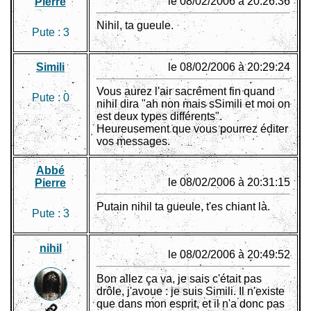
le 08/02/2006 à 20:26:36
Pierre
Nihil, ta gueule.
Pute :
3
Simili
le 08/02/2006 à 20:29:24
Vous aurez l'air sacrément fin quand
Pute :
0
nihil dira "ah non mais sSimili et moi on
est deux types différents".
Heureusement que vous pourrez éditer
vos messages.
Abbé
le 08/02/2006 à 20:31:15
Pierre
Putain nihil ta gueule, t'es chiant là.
Pute :
3
nihil
le 08/02/2006 à 20:49:52
Bon allez ça va, je sais c'était pas
drôle, j'avoue : je suis Simili. Il n'existe
que dans mon esprit, et il n'a donc pas