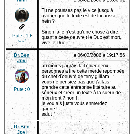
Tu ne pousses pas le vice jusqu'à
avouer que le texte est de toi aussi
hein ?
Sinon là je n'est qu'une chose à dire
Pute :
19
quant à cette oeuvre : le Duc est mort,
void
vive le Duc.
Dr Ben
le 06/02/2006 à 19:17:56
Jovi
au moins j'aurais fait chier deux
personnes a lire cette merde repompée
du chef d'oeuvre de terry gilliam
vous ne pensiez pas que j'allais
prendre cette entreprise littéraire au
Pute :
0
sérieux et créer un texte à la sueur de
mon front ? non !
je voulais juste vous enmerdez
gagné !
salut
Dr Ben
Jovi