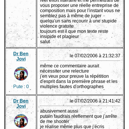
réel effort littéraire et me permettrais de
vous proposer une réelle entreprise de
composition mais pour l'instant vous ne
semblez pas à même de juger
quelqu'un sans recourir à une stupide
violence gratuite
toujours est il que mon texte reste
insipide et plagieur
salut
Dr Ben
le 07/02/2006 à 21:32:37
Jovi
même ce commentaire aurait
nécessiter une relecture
j'en veux pour preuve la répétition
d'esprit dans la première phrase et les
Pute :
0
multiples fautes d'orthographes
Dr Ben
le 07/02/2006 à 21:41:42
Jovi
abusivement aussi
putain faudrais réellement que j'arrête
de me shooter
je réalise même plus que j'écris