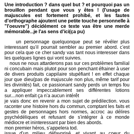
Une introduction ? dans quel but ? et pourquoi pas un
brouillon pendant que vous y êtes ! (l'usage de
majuscules est fortement prohibé, et les fautes
d'orthographe ajoutent une petite touche personnelle à
"l'oeuvre") décidément ce texte vas être une merde
mémorable...je l'as sens d'ici(ça pu)
un personnage quelquonque peut se révéler plus
interessant qu'il pourrait sembler au premier abord. c'est
pour cela que ce cher sandy vas tant nous interesser dans
les quelques lignes qui vont suivres.
nous ne nous attarderons pas sur ces problèmes familial
ni concubain mais plutot pour son penchant éfrainer à user
de divers produits cappilaire stupéfiant ! en effet chaque
jour que dieu(pas de majuscule non plus, même tarif pour
les divinités) fait, ce passionant sandy perds un temps fou
a appliquer impeccablement ses différentes lotions
sur....non enfait ça n'a aucun intérêt
je vais donc en revenir a mon sujet de prédilection. vous
raconter une histoire hors du commun, comptant les faits et
gestes de personnages hors normes, accroc au délires
psychédéliques et refusant de s'intégrer à ce monde
médiocre et ininteressant par bien des abords.
mon premier héros, s'appelera tod.
issue d'un milieu défavorisé, et vivant au coeur du