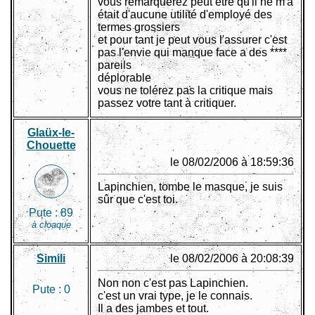
vous remarquerez peut être qu'il ne m'a
était d'aucune utilité d'employé des
termes grossiers
et pour tant je peut vous l'assurer c'est
pas l'envie qui manque face a des ****
pareils
déplorable
vous ne tolérez pas la critique mais
passez votre tant à critiquer.
Glaüx-le-
Chouette
le 08/02/2006 à 18:59:36
Lapinchien, tombe le masque, je suis
sûr que c'est toi.
Pute :
89
à cloaque
Simili
le 08/02/2006 à 20:08:39
Non non c'est pas Lapinchien.
Pute :
0
c'est un vrai type, je le connais.
Il a des jambes et tout.