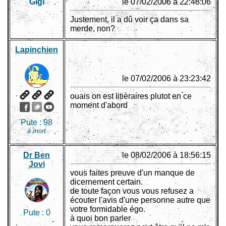
Gigi
le 07/02/2006 à 22:48:06
Justement, il a dû voir ça dans sa
merde, non?
Lapinchien
le 07/02/2006 à 23:23:42
ouais on est litièraires plutot en ce
moment d'abord
Pute :
98
à mort
Dr Ben
le 08/02/2006 à 18:56:15
Jovi
vous faites preuve d'un manque de
dicernement certain.
de toute façon vous vous refusez a
écouter l'avis d'une personne autre que
votre formidable égo.
Pute :
0
à quoi bon parler