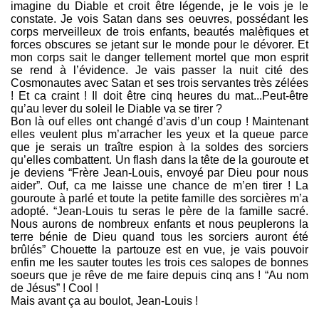
imagine du Diable et croit être légende, je le vois je le
constate. Je vois Satan dans ses oeuvres, possédant les
corps merveilleux de trois enfants, beautés malèfiques et
forces obscures se jetant sur le monde pour le dévorer. Et
mon corps sait le danger tellement mortel que mon esprit
se rend à l’évidence. Je vais passer la nuit cité des
Cosmonautes avec Satan et ses trois servantes très zélées
! Et ca craint ! Il doit être cinq heures du mat...Peut-être
qu’au lever du soleil le Diable va se tirer ?
Bon là ouf elles ont changé d’avis d’un coup ! Maintenant
elles veulent plus m’arracher les yeux et la queue parce
que je serais un traître espion à la soldes des sorciers
qu’elles combattent. Un flash dans la tête de la gouroute et
je deviens “Frère Jean-Louis, envoyé par Dieu pour nous
aider”. Ouf, ca me laisse une chance de m’en tirer ! La
gouroute à parlé et toute la petite famille des sorcières m’a
adopté. “Jean-Louis tu seras le père de la famille sacré.
Nous aurons de nombreux enfants et nous peuplerons la
terre bénie de Dieu quand tous les sorciers auront été
brûlés” Chouette la partouze est en vue, je vais pouvoir
enfin me les sauter toutes les trois ces salopes de bonnes
soeurs que je rêve de me faire depuis cinq ans ! “Au nom
de Jésus” ! Cool !
Mais avant ça au boulot, Jean-Louis !