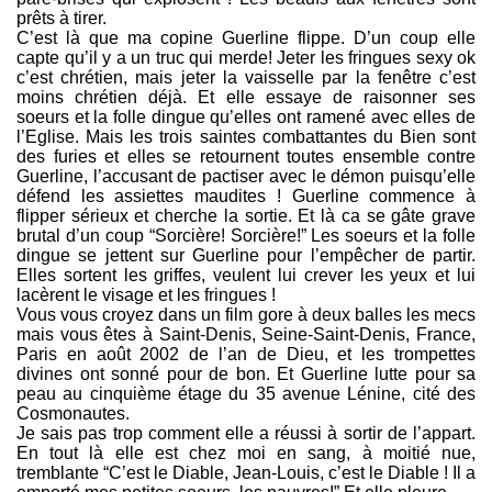
prêts à tirer.
C’est là que ma copine Guerline flippe. D’un coup elle
capte qu’il y a un truc qui merde! Jeter les fringues sexy ok
c’est chrétien, mais jeter la vaisselle par la fenêtre c’est
moins chrétien déjà. Et elle essaye de raisonner ses
soeurs et la folle dingue qu’elles ont ramené avec elles de
l’Eglise. Mais les trois saintes combattantes du Bien sont
des furies et elles se retournent toutes ensemble contre
Guerline, l’accusant de pactiser avec le démon puisqu’elle
défend les assiettes maudites ! Guerline commence à
flipper sérieux et cherche la sortie. Et là ca se gâte grave
brutal d’un coup “Sorcière! Sorcière!” Les soeurs et la folle
dingue se jettent sur Guerline pour l’empêcher de partir.
Elles sortent les griffes, veulent lui crever les yeux et lui
lacèrent le visage et les fringues !
Vous vous croyez dans un film gore à deux balles les mecs
mais vous êtes à Saint-Denis, Seine-Saint-Denis, France,
Paris en août 2002 de l’an de Dieu, et les trompettes
divines ont sonné pour de bon. Et Guerline lutte pour sa
peau au cinquième étage du 35 avenue Lénine, cité des
Cosmonautes.
Je sais pas trop comment elle a réussi à sortir de l’appart.
En tout là elle est chez moi en sang, à moitié nue,
tremblante “C’est le Diable, Jean-Louis, c’est le Diable ! Il a