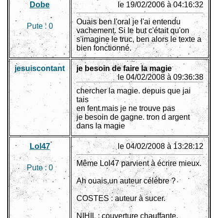
Dobe
le 19/02/2006 à 04:16:32
Ouais ben l'oral je l'ai entendu
Pute :
0
vachement. Si le but c'était qu'on
s'imagine le truc, ben alors le texte a
bien fonctionné.
jesuiscontant
je besoin de faire la magie
le 04/02/2008 à 09:36:38
chercher la magie. depuis que jai
tais
en fent.mais je ne trouve pas
je besoin de gagne. tron d argent
dans la magie
Lol47
le 04/02/2008 à 13:28:12
Même Lol47 parvient à écrire mieux.
Pute :
0
Ah ouais,un auteur célèbre ?
COSTES : auteur à sucer.
NIHIL : couverture chauffante.