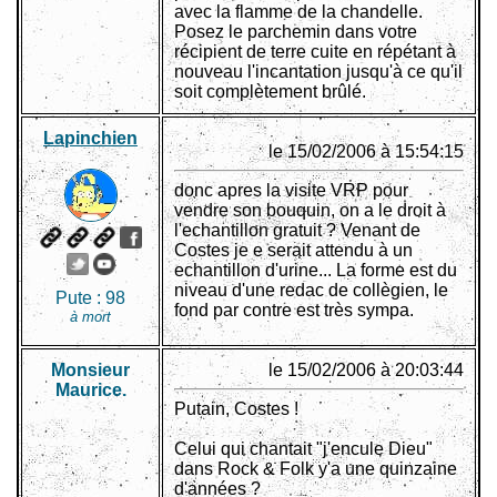
avec la flamme de la chandelle.
Posez le parchemin dans votre
récipient de terre cuite en répétant à
nouveau l'incantation jusqu'à ce qu'il
soit complètement brûlé.
Lapinchien
le 15/02/2006 à 15:54:15
donc apres la visite VRP pour
vendre son bouquin, on a le droit à
l'echantillon gratuit ? Venant de
Costes je e serait attendu à un
echantillon d'urine... La forme est du
niveau d'une redac de collègien, le
Pute :
98
fond par contre est très sympa.
à mort
Monsieur
le 15/02/2006 à 20:03:44
Maurice.
Putain, Costes !
Celui qui chantait "j'encule Dieu"
dans Rock & Folk y'a une quinzaine
d'années ?