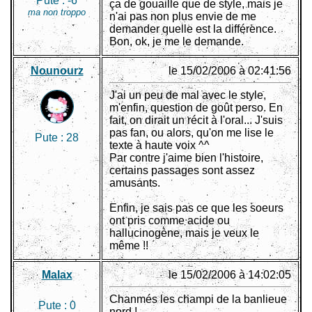
Pute :
-6
ça de gouaille que de style, mais je
ma non troppo
n'ai pas non plus envie de me
demander quelle est la différence.
Bon, ok, je me le demande.
Nounourz
le 15/02/2006 à 02:41:56
J'ai un peu de mal avec le style,
m'enfin, question de goût perso. En
fait, on dirait un récit à l'oral... J'suis
pas fan, ou alors, qu'on me lise le
Pute :
28
texte à haute voix ^^
Par contre j'aime bien l'histoire,
certains passages sont assez
amusants.
Enfin, je sais pas ce que les soeurs
ont pris comme acide ou
hallucinogène, mais je veux le
même !!
Malax
le 15/02/2006 à 14:02:05
Chanmés les champi de la banlieue
Pute :
0
nord !