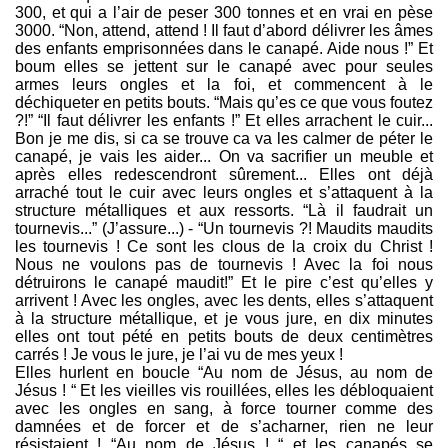
300, et qui a l’air de peser 300 tonnes et en vrai en pèse
3000. “Non, attend, attend ! Il faut d’abord délivrer les âmes
des enfants emprisonnées dans le canapé. Aide nous !” Et
boum elles se jettent sur le canapé avec pour seules
armes leurs ongles et la foi, et commencent à le
déchiqueter en petits bouts. “Mais qu’es ce que vous foutez
?!” “Il faut délivrer les enfants !” Et elles arrachent le cuir...
Bon je me dis, si ca se trouve ca va les calmer de péter le
canapé, je vais les aider... On va sacrifier un meuble et
après elles redescendront sûrement... Elles ont déjà
arraché tout le cuir avec leurs ongles et s’attaquent à la
structure métalliques et aux ressorts. “Là il faudrait un
tournevis...” (J’assure...) - “Un tournevis ?! Maudits maudits
les tournevis ! Ce sont les clous de la croix du Christ !
Nous ne voulons pas de tournevis ! Avec la foi nous
détruirons le canapé maudit!” Et le pire c’est qu’elles y
arrivent ! Avec les ongles, avec les dents, elles s’attaquent
à la structure métallique, et je vous jure, en dix minutes
elles ont tout pété en petits bouts de deux centimètres
carrés ! Je vous le jure, je l’ai vu de mes yeux !
Elles hurlent en boucle “Au nom de Jésus, au nom de
Jésus ! “ Et les vieilles vis rouillées, elles les débloquaient
avec les ongles en sang, à force tourner comme des
damnées et de forcer et de s’acharner, rien ne leur
résistaient ! “Au nom de Jésus ! “ et les canapés se