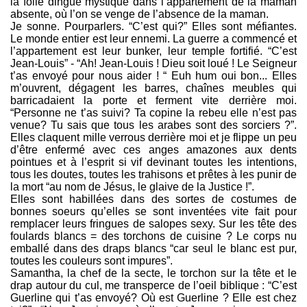
la folle dingue mystique dans l’appartement de la maman
absente, où l’on se venge de l’absence de la maman.
Je sonne. Pourparlers. “C’est qui?” Elles sont méfiantes.
Le monde entier est leur ennemi. La guerre a commencé et
l’appartement est leur bunker, leur temple fortifié. “C’est
Jean-Louis” - “Ah! Jean-Louis ! Dieu soit loué ! Le Seigneur
t’as envoyé pour nous aider ! “ Euh hum oui bon... Elles
m’ouvrent, dégagent les barres, chaînes meubles qui
barricadaient la porte et ferment vite derrière moi.
“Personne ne t’as suivi? Ta copine la rebeu elle n’est pas
venue? Tu sais que tous les arabes sont des sorciers ?”.
Elles claquent mille verrous derrière moi et je flippe un peu
d’être enfermé avec ces anges amazones aux dents
pointues et à l’esprit si vif devinant toutes les intentions,
tous les doutes, toutes les trahisons et prêtes à les punir de
la mort “au nom de Jésus, le glaive de la Justice !”.
Elles sont habillées dans des sortes de costumes de
bonnes soeurs qu’elles se sont inventées vite fait pour
remplacer leurs fringues de salopes sexy. Sur les tête des
foulards blancs = des torchons de cuisine ? Le corps nu
emballé dans des draps blancs “car seul le blanc est pur,
toutes les couleurs sont impures”.
Samantha, la chef de la secte, le torchon sur la tête et le
drap autour du cul, me transperce de l’oeil biblique : “C’est
Guerline qui t’as envoyé? Où est Guerline ? Elle est chez