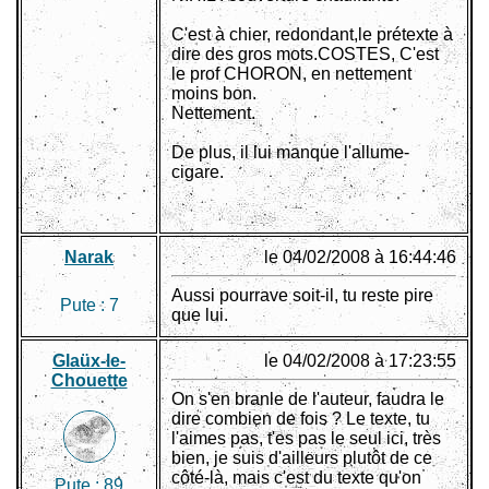
C'est à chier, redondant,le prétexte à
dire des gros mots.COSTES, C'est
le prof CHORON, en nettement
moins bon.
Nettement.
De plus, il lui manque l'allume-
cigare.
Narak
le 04/02/2008 à 16:44:46
Aussi pourrave soit-il, tu reste pire
Pute :
7
que lui.
Glaüx-le-
le 04/02/2008 à 17:23:55
Chouette
On s'en branle de l'auteur, faudra le
dire combien de fois ? Le texte, tu
l'aimes pas, t'es pas le seul ici, très
bien, je suis d'ailleurs plutôt de ce
côté-là, mais c'est du texte qu'on
Pute :
89