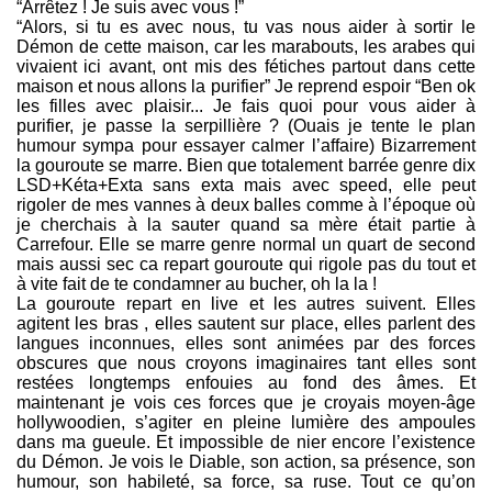
“Arrêtez ! Je suis avec vous !”
“Alors, si tu es avec nous, tu vas nous aider à sortir le
Démon de cette maison, car les marabouts, les arabes qui
vivaient ici avant, ont mis des fétiches partout dans cette
maison et nous allons la purifier” Je reprend espoir “Ben ok
les filles avec plaisir... Je fais quoi pour vous aider à
purifier, je passe la serpillière ? (Ouais je tente le plan
humour sympa pour essayer calmer l’affaire) Bizarrement
la gouroute se marre. Bien que totalement barrée genre dix
LSD+Kéta+Exta sans exta mais avec speed, elle peut
rigoler de mes vannes à deux balles comme à l’époque où
je cherchais à la sauter quand sa mère était partie à
Carrefour. Elle se marre genre normal un quart de second
mais aussi sec ca repart gouroute qui rigole pas du tout et
à vite fait de te condamner au bucher, oh la la !
La gouroute repart en live et les autres suivent. Elles
agitent les bras , elles sautent sur place, elles parlent des
langues inconnues, elles sont animées par des forces
obscures que nous croyons imaginaires tant elles sont
restées longtemps enfouies au fond des âmes. Et
maintenant je vois ces forces que je croyais moyen-âge
hollywoodien, s’agiter en pleine lumière des ampoules
dans ma gueule. Et impossible de nier encore l’existence
du Démon. Je vois le Diable, son action, sa présence, son
humour, son habileté, sa force, sa ruse. Tout ce qu’on