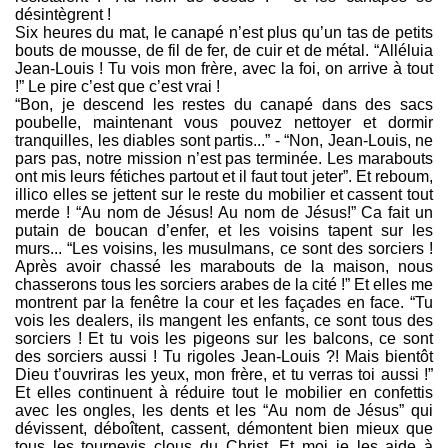
désintègrent !
Six heures du mat, le canapé n’est plus qu’un tas de petits
bouts de mousse, de fil de fer, de cuir et de métal. “Alléluia
Jean-Louis ! Tu vois mon frère, avec la foi, on arrive à tout
!” Le pire c’est que c’est vrai !
“Bon, je descend les restes du canapé dans des sacs
poubelle, maintenant vous pouvez nettoyer et dormir
tranquilles, les diables sont partis...” - “Non, Jean-Louis, ne
pars pas, notre mission n’est pas terminée. Les marabouts
ont mis leurs fétiches partout et il faut tout jeter”. Et reboum,
illico elles se jettent sur le reste du mobilier et cassent tout
merde ! “Au nom de Jésus! Au nom de Jésus!” Ca fait un
putain de boucan d’enfer, et les voisins tapent sur les
murs... “Les voisins, les musulmans, ce sont des sorciers !
Après avoir chassé les marabouts de la maison, nous
chasserons tous les sorciers arabes de la cité !” Et elles me
montrent par la fenêtre la cour et les façades en face. “Tu
vois les dealers, ils mangent les enfants, ce sont tous des
sorciers ! Et tu vois les pigeons sur les balcons, ce sont
des sorciers aussi ! Tu rigoles Jean-Louis ?! Mais bientôt
Dieu t’ouvriras les yeux, mon frère, et tu verras toi aussi !”
Et elles continuent à réduire tout le mobilier en confettis
avec les ongles, les dents et les “Au nom de Jésus” qui
dévissent, déboîtent, cassent, démontent bien mieux que
tous les tournevis clous du Christ. Et moi je les aide à