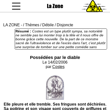
La Zone
coucou gamin
LA ZONE
-
/
Thèmes
/
Débile
/
Disjoncte
Résumé :
Costes est un type plutôt sympa, sa notoriété
ne semble pas lui monter trop à la tête et il nous offre de
bonne grâce cette nouvelle. De la part de ce monstre
sacré de l'ultraviolence et de l'excès dans l'art, c'est plutôt
une surprise de tomber sur une petite comédie sans
prétention, très amusante. Malgré la longueur ça se lit tout
seul, c'est drôle et ça révolutionne rien, mais on passe un
Possédées par le diable
bon moment.
Le 14/02/2006
par
Costes
Elle pleure et elle tremble. Ses fringues sont déchirées.
Sa poitrine et son visage sont couverts de griffures et