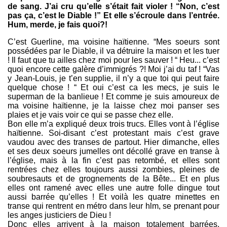
de sang. J’ai cru qu’elle s’était fait violer ! “Non, c’est
pas ça, c’est le Diable !” Et elle s’écroule dans l’entrée.
Hum, merde, je fais quoi?!
C’est Guerline, ma voisine haïtienne. “Mes soeurs sont
possédées par le Diable, il va détruire la maison et les tuer
! Il faut que tu ailles chez moi pour les sauver ! “ Heu... c’est
quoi encore cette galère d’immigrés ?! Moi j’ai du taf ! “Vas
y Jean-Louis, je t’en supplie, il n’y a que toi qui peut faire
quelque chose ! “ Et oui c’est ca les mecs, je suis le
superman de la banlieue ! Et comme je suis amoureux de
ma voisine haïtienne, je la laisse chez moi panser ses
plaies et je vais voir ce qui se passe chez elle.
Bon elle m’a expliqué deux trois trucs. Elles vont à l’église
haïtienne. Soi-disant c’est protestant mais c’est grave
vaudou avec des transes de partout. Hier dimanche, elles
et ses deux soeurs jumelles ont décollé grave en transe à
l’église, mais à la fin c’est pas retombé, et elles sont
rentrées chez elles toujours aussi zombies, pleines de
soubresauts et de grognements de la Bête... Et en plus
elles ont ramené avec elles une autre folle dingue tout
aussi barrée qu’elles ! Et voilà les quatre minettes en
transe qui rentrent en métro dans leur hlm, se prenant pour
les anges justiciers de Dieu !
Donc elles arrivent à la maison totalement barrées,