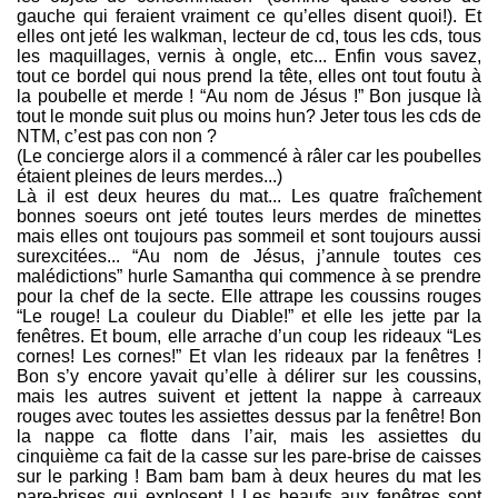
gauche qui feraient vraiment ce qu’elles disent quoi!). Et
elles ont jeté les walkman, lecteur de cd, tous les cds, tous
les maquillages, vernis à ongle, etc... Enfin vous savez,
tout ce bordel qui nous prend la tête, elles ont tout foutu à
la poubelle et merde ! “Au nom de Jésus !” Bon jusque là
tout le monde suit plus ou moins hun? Jeter tous les cds de
NTM, c’est pas con non ?
(Le concierge alors il a commencé à râler car les poubelles
étaient pleines de leurs merdes...)
Là il est deux heures du mat... Les quatre fraîchement
bonnes soeurs ont jeté toutes leurs merdes de minettes
mais elles ont toujours pas sommeil et sont toujours aussi
surexcitées... “Au nom de Jésus, j’annule toutes ces
malédictions” hurle Samantha qui commence à se prendre
pour la chef de la secte. Elle attrape les coussins rouges
“Le rouge! La couleur du Diable!” et elle les jette par la
fenêtres. Et boum, elle arrache d’un coup les rideaux “Les
cornes! Les cornes!” Et vlan les rideaux par la fenêtres !
Bon s’y encore yavait qu’elle à délirer sur les coussins,
mais les autres suivent et jettent la nappe à carreaux
rouges avec toutes les assiettes dessus par la fenêtre! Bon
la nappe ca flotte dans l’air, mais les assiettes du
cinquième ca fait de la casse sur les pare-brise de caisses
sur le parking ! Bam bam bam à deux heures du mat les
pare-brises qui explosent ! Les beaufs aux fenêtres sont