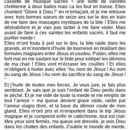
cassette de musique sacrée = une sorte de variétés
chrétienne à deux balles mais ca les fout en transe. Elles
chantent “Gloire à Dieu !” en m’enlaçant, et je me retrouve
avec trois bonnes soeurs de seize ans sur le dos en train
de me faire des massages mystiques de la bite ! Elles me
déshabillent et je vais pas tarder à me faire violer. Mais
avant de faire à ces saintes les enfants sacrés, il faut me
purifier merde !
Elles m’ont foutu à poil sur le dos, la bite raide dans les
gravats, et m’inondent d’huile de tournesol en braillant des
formules magiques entre Jésus et vaudou. Putain, elles me
font mal en me sautant sur le bide pour extirper les démons
de ma chair ! Elles vont m’écraser les couilles ! Et elles
m’obligent à hurler avec elles “Au nom de Jésus ! Au nom
du sang de Jésus ! Au nom du sacrifice du sang de Jésus !
“
Et j’hurle de toutes mes forces. Je vous jure, je fais plus
semblant. Je sais que je suis l’enfant de Dieu perdu dans
le péché. Et je me vide de toute la merde et me remplis de
tout l’amour = ma queue devient grave raide, raidie par
l’amour viagra divin, et la bave du démon coule de mon
gland. Elles m’ont pris et m’emportent dans le trip Jésus
magique et je comprend enfin le catéchisme, tout est clair.
Mes yeux sont fermés, ma queue est dressée, je vois Dieu
dans les chattes des enfants. J’oublie le monde de merde,