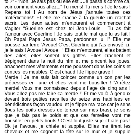
toi?” - “Non. Je sais pas où elle est... Je passais comme ca,
voir comment vous allez...” Tu mens! Tu mens ! Je le sais !
Repens toi ! Au nom de Jésus j’annule toutes ces
malédictions!” Et elle me crache à la gueule un crachat
sacré. Les deux autres m’entourent et commencent à
s’agiter “Guerline est chez toi Jean-Louis ! Tu as fait
l’amour avec Guerline ! Je sais tout le mal que tu as fait !
Oh Papa! Papa Jésus Papa, pardonnez lui !” Elle me
pousse par terre “Avoue! C’est Guerline qui t’as envoyé ici,
je le sais ! Avoue ! Avoue ! “ Elles m’entourent, elles battent
des ailes, elles sortent les griffes. Elles crachent et
trépignent dans la nuit du hlm et me pincent les joues,
arrachent mes vêtements et me poussent dans les coins et
contres les meubles. C’est chaud ! Je flippe grave !
Merde ! Je me suis fait coincer comme un con par les
prêtresses en furie et elles vont me bousiller ! “Arrêtez
merde! Vous me connaissez depuis l’age de cinq ans !
Vous allez pas me faire ca merde !” Et me voilà à genoux
devant trois petites racailles de seize ans habillées en
bénédictines façon vaudou, et je flippe ma race car je sens
(tous les poils dressés de terreur sur mes bras), je sens
que je fais pas le poids et que ces femelles vont me
bousiller en petits bouts ! C’est tout juste si je chiale pas !
Ok je l’avoue, je chiale et supplie. Elles me tirent les
cheveux et me cognent la tête sur le mur et je supplie