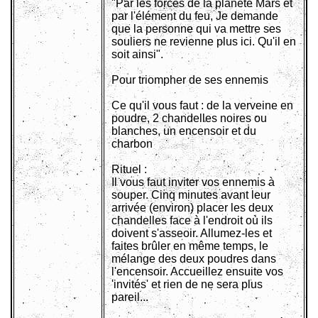
"Par les forces de la planète Mars et
par l'élément du feu, Je demande
que la personne qui va mettre ses
souliers ne revienne plus ici. Qu'il en
soit ainsi".
Pour triompher de ses ennemis
Ce qu'il vous faut : de la verveine en
poudre, 2 chandelles noires ou
blanches, un encensoir et du
charbon
Rituel :
Il vous faut inviter vos ennemis à
souper. Cinq minutes avant leur
arrivée (environ) placer les deux
chandelles face à l'endroit où ils
doivent s'asseoir. Allumez-les et
faites brûler en même temps, le
mélange des deux poudres dans
l'encensoir. Accueillez ensuite vos
'invités' et rien de ne sera plus
pareil...