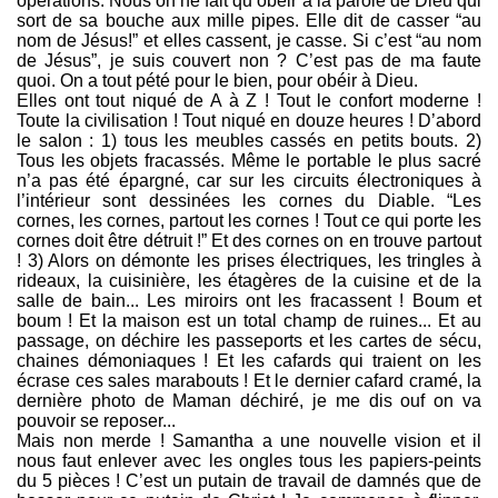
opérations. Nous on ne fait qu’obéir à la parole de Dieu qui
sort de sa bouche aux mille pipes. Elle dit de casser “au
nom de Jésus!” et elles cassent, je casse. Si c’est “au nom
de Jésus”, je suis couvert non ? C’est pas de ma faute
quoi. On a tout pété pour le bien, pour obéir à Dieu.
Elles ont tout niqué de A à Z ! Tout le confort moderne !
Toute la civilisation ! Tout niqué en douze heures ! D’abord
le salon : 1) tous les meubles cassés en petits bouts. 2)
Tous les objets fracassés. Même le portable le plus sacré
n’a pas été épargné, car sur les circuits électroniques à
l’intérieur sont dessinées les cornes du Diable. “Les
cornes, les cornes, partout les cornes ! Tout ce qui porte les
cornes doit être détruit !” Et des cornes on en trouve partout
! 3) Alors on démonte les prises électriques, les tringles à
rideaux, la cuisinière, les étagères de la cuisine et de la
salle de bain... Les miroirs ont les fracassent ! Boum et
boum ! Et la maison est un total champ de ruines... Et au
passage, on déchire les passeports et les cartes de sécu,
chaines démoniaques ! Et les cafards qui traient on les
écrase ces sales marabouts ! Et le dernier cafard cramé, la
dernière photo de Maman déchiré, je me dis ouf on va
pouvoir se reposer...
Mais non merde ! Samantha a une nouvelle vision et il
nous faut enlever avec les ongles tous les papiers-peints
du 5 pièces ! C’est un putain de travail de damnés que de