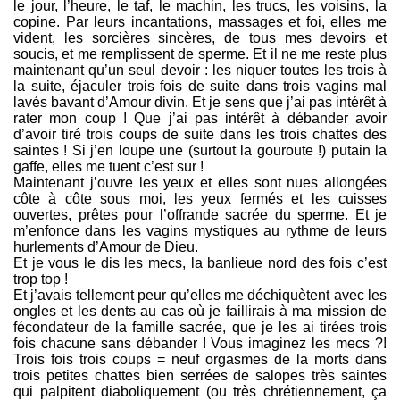
le jour, l’heure, le taf, le machin, les trucs, les voisins, la
copine. Par leurs incantations, massages et foi, elles me
vident, les sorcières sincères, de tous mes devoirs et
soucis, et me remplissent de sperme. Et il ne me reste plus
maintenant qu’un seul devoir : les niquer toutes les trois à
la suite, éjaculer trois fois de suite dans trois vagins mal
lavés bavant d’Amour divin. Et je sens que j’ai pas intérêt à
rater mon coup ! Que j’ai pas intérêt à débander avoir
d’avoir tiré trois coups de suite dans les trois chattes des
saintes ! Si j’en loupe une (surtout la gouroute !) putain la
gaffe, elles me tuent c’est sur !
Maintenant j’ouvre les yeux et elles sont nues allongées
côte à côte sous moi, les yeux fermés et les cuisses
ouvertes, prêtes pour l’offrande sacrée du sperme. Et je
m’enfonce dans les vagins mystiques au rythme de leurs
hurlements d’Amour de Dieu.
Et je vous le dis les mecs, la banlieue nord des fois c’est
trop top !
Et j’avais tellement peur qu’elles me déchiquètent avec les
ongles et les dents au cas où je faillirais à ma mission de
fécondateur de la famille sacrée, que je les ai tirées trois
fois chacune sans débander ! Vous imaginez les mecs ?!
Trois fois trois coups = neuf orgasmes de la morts dans
trois petites chattes bien serrées de salopes très saintes
qui palpitent diaboliquement (ou très chrétiennement, ça