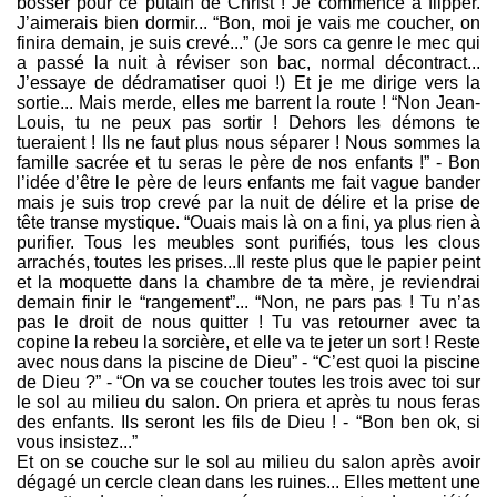
bosser pour ce putain de Christ ! Je commence à flipper.
J’aimerais bien dormir... “Bon, moi je vais me coucher, on
finira demain, je suis crevé...” (Je sors ca genre le mec qui
a passé la nuit à réviser son bac, normal décontract...
J’essaye de dédramatiser quoi !) Et je me dirige vers la
sortie... Mais merde, elles me barrent la route ! “Non Jean-
Louis, tu ne peux pas sortir ! Dehors les démons te
tueraient ! Ils ne faut plus nous séparer ! Nous sommes la
famille sacrée et tu seras le père de nos enfants !” - Bon
l’idée d’être le père de leurs enfants me fait vague bander
mais je suis trop crevé par la nuit de délire et la prise de
tête transe mystique. “Ouais mais là on a fini, ya plus rien à
purifier. Tous les meubles sont purifiés, tous les clous
arrachés, toutes les prises...Il reste plus que le papier peint
et la moquette dans la chambre de ta mère, je reviendrai
demain finir le “rangement”... “Non, ne pars pas ! Tu n’as
pas le droit de nous quitter ! Tu vas retourner avec ta
copine la rebeu la sorcière, et elle va te jeter un sort ! Reste
avec nous dans la piscine de Dieu” - “C’est quoi la piscine
de Dieu ?” - “On va se coucher toutes les trois avec toi sur
le sol au milieu du salon. On priera et après tu nous feras
des enfants. Ils seront les fils de Dieu ! - “Bon ben ok, si
vous insistez...”
Et on se couche sur le sol au milieu du salon après avoir
dégagé un cercle clean dans les ruines... Elles mettent une