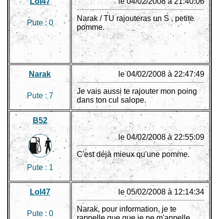
Lol47
le 04/02/2008 à 21:40:06
Narak / TU rajouteras un S , petite
Pute :
0
pomme.
Narak
le 04/02/2008 à 22:47:49
Je vais aussi te rajouter mon poing
Pute :
7
dans ton cul salope.
B52
le 04/02/2008 à 22:55:09
C'est déjà mieux qu'une pomme.
Pute :
1
Lol47
le 05/02/2008 à 12:14:34
Narak, pour information, je te
Pute :
0
rappelle que que je ne m'appelle