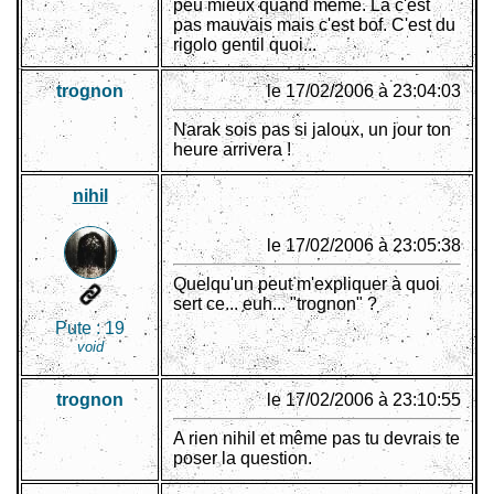
peu mieux quand même. Là c'est
pas mauvais mais c'est bof. C'est du
rigolo gentil quoi...
trognon
le 17/02/2006 à 23:04:03
Narak sois pas si jaloux, un jour ton
heure arrivera !
nihil
le 17/02/2006 à 23:05:38
Quelqu'un peut m'expliquer à quoi
sert ce... euh... "trognon" ?
Pute :
19
void
trognon
le 17/02/2006 à 23:10:55
A rien nihil et même pas tu devrais te
poser la question.