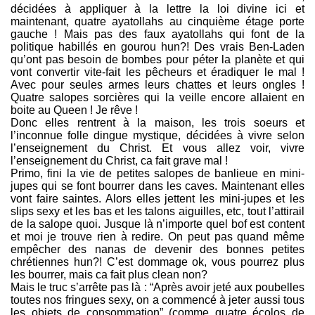
décidées à appliquer à la lettre la loi divine ici et
maintenant, quatre ayatollahs au cinquième étage porte
gauche ! Mais pas des faux ayatollahs qui font de la
politique habillés en gourou hun?! Des vrais Ben-Laden
qu’ont pas besoin de bombes pour péter la planète et qui
vont convertir vite-fait les pêcheurs et éradiquer le mal !
Avec pour seules armes leurs chattes et leurs ongles !
Quatre salopes sorcières qui la veille encore allaient en
boite au Queen ! Je rêve !
Donc elles rentrent à la maison, les trois soeurs et
l’inconnue folle dingue mystique, décidées à vivre selon
l’enseignement du Christ. Et vous allez voir, vivre
l’enseignement du Christ, ca fait grave mal !
Primo, fini la vie de petites salopes de banlieue en mini-
jupes qui se font bourrer dans les caves. Maintenant elles
vont faire saintes. Alors elles jettent les mini-jupes et les
slips sexy et les bas et les talons aiguilles, etc, tout l’attirail
de la salope quoi. Jusque là n’importe quel bof est content
et moi je trouve rien à redire. On peut pas quand même
empêcher des nanas de devenir des bonnes petites
chrétiennes hun?! C’est dommage ok, vous pourrez plus
les bourrer, mais ca fait plus clean non?
Mais le truc s’arrête pas là : “Après avoir jeté aux poubelles
toutes nos fringues sexy, on a commencé à jeter aussi tous
les objets de consommation” (comme quatre écolos de