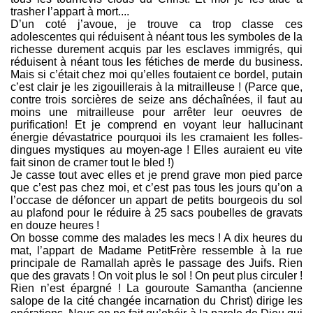
trasher l’appart à mort....
D’un coté j’avoue, je trouve ca trop classe ces
adolescentes qui réduisent à néant tous les symboles de la
richesse durement acquis par les esclaves immigrés, qui
réduisent à néant tous les fétiches de merde du business.
Mais si c’était chez moi qu’elles foutaient ce bordel, putain
c’est clair je les zigouillerais à la mitrailleuse ! (Parce que,
contre trois sorcières de seize ans déchaînées, il faut au
moins une mitrailleuse pour arrêter leur oeuvres de
purification! Et je comprend en voyant leur hallucinant
énergie dévastatrice pourquoi ils les cramaient les folles-
dingues mystiques au moyen-age ! Elles auraient eu vite
fait sinon de cramer tout le bled !)
Je casse tout avec elles et je prend grave mon pied parce
que c’est pas chez moi, et c’est pas tous les jours qu’on a
l’occase de défoncer un appart de petits bourgeois du sol
au plafond pour le réduire à 25 sacs poubelles de gravats
en douze heures !
On bosse comme des malades les mecs ! A dix heures du
mat, l’appart de Madame PetitFrère ressemble à la rue
principale de Ramallah après le passage des Juifs. Rien
que des gravats ! On voit plus le sol ! On peut plus circuler !
Rien n’est épargné ! La gouroute Samantha (ancienne
salope de la cité changée incarnation du Christ) dirige les