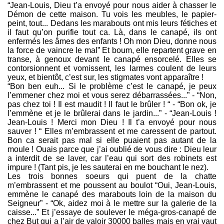
“Jean-Louis, Dieu t’a envoyé pour nous aider à chasser le
Démon de cette maison. Tu vois les meubles, le papier-
peint, tout... Dedans les marabouts ont mis leurs fétiches et
il faut qu’on purifie tout ca. Là, dans le canapé, ils ont
enfermés les âmes des enfants ! Oh mon Dieu, donne nous
la force de vaincre le mal” Et boum, elle repartent grave en
transe, à genoux devant le canapé ensorcelé. Elles se
contorsionnent et vomissent, les larmes coulent de leurs
yeux, et bientôt, c’est sur, les stigmates vont apparaître !
“Bon ben euh... Si le problème c’est le canapé, je peux
l’emmener chez moi et vous serez débarrassées...” - “Non,
pas chez toi ! Il est maudit ! Il faut le brûler ! “ - “Bon ok, je
l’emmène et je le brûlerai dans le jardin...” - “Jean-Louis !
Jean-Louis ! Merci mon Dieu ! Il t’a envoyé pour nous
sauver ! “ Elles m’embrassent et me caressent de partout.
Bon ca serait pas mal si elle puaient pas autant de la
moule ! Ouais parce que j’ai oublié de vous dire : Dieu leur
a interdit de se laver, car l’eau qui sort des robinets est
impure ! (Tant pis, je les sauterai en me bouchant le nez).
Les trois bonnes soeurs qui puent de la chatte
m’embrassent et me poussent au boulot “Oui, Jean-Louis,
emmène le canapé des marabouts loin de la maison du
Seigneur” - “Ok, aidez moi à le mettre sur la galerie de la
caisse...” Et j’essaye de soulever le méga-gros-canapé de
chez But qui a l’air de valoir 30000 balles mais en vrai vaut