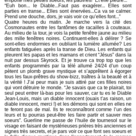
emporté mes petites soeurs, les pauvres!” Et elle pleure...
“Euh bon... le Diable...Faut pas exagérer... Elles sont
parties en transe... Elles sont énervées...Ca va se calmer.
Prend une douche, dors, je vais voir ce qu’elles font...”
Quatre heures du matin. Je marche vers la cité des
Cosmonautes entre les fantômes de racailles à couteaux.
Au milieu de la tour, je vois la petite fenêtre jaune au milieu
des mille fenêtres noires. Continuent-elles à délirer ? Se
sont-elles endormies en oubliant la lumière allumée? Les
enfants fatiguées après la transe de Dieu. Les enfants qui
pleurent les papas et les mamans et crient “Jésus” dans la
nuit par dessus Skyrock. Et je trouve ca trop top que les
enfants programmés par la télé allumé 24/24 d’un coup
pètent un plomb grave mystique et s’apprêtent à égorger
tous les faux-prêtres du show-bizz, traîtres à la beauté et à
la vérité ! J’ai peur mais je suis attiré par ces filles noires
qui vont détruire le monde. “Je savais que ca te plairait, toi
seul peut entrer là-bas pour les sauver, car tu es le Diable
Jean-Louis, mais un diable innocent (ouais t’as raison, un
diable innocent, merci !) et les démons qui sont en elles ne
te feront pas de mal. Ils te reconnaîtront comme l’un des
leurs et tu pourras peut-être les faire partir et sauver mes
soeurs”. Guerline me passe de l’huile de tournesol sur le
visage en faisant de mystérieuses prières très anciennes et
signes très secrets, et je pars voir ce que font ses soeurs et