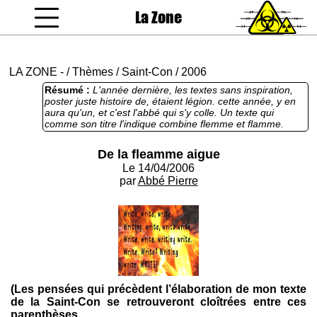
La Zone
coucou gamin
LA ZONE
-
/
Thèmes
/
Saint-Con
/
2006
Résumé :
L'année dernière, les textes sans inspiration,
poster juste histoire de, étaient légion. cette année, y en
aura qu'un, et c'est l'abbé qui s'y colle. Un texte qui
comme son titre l'indique combine flemme et flamme.
De la fleamme aigue
Le 14/04/2006
par
Abbé Pierre
(Les pensées qui précèdent l’élaboration de mon texte
de la Saint-Con se retrouveront cloîtrées entre ces
parenthèses.