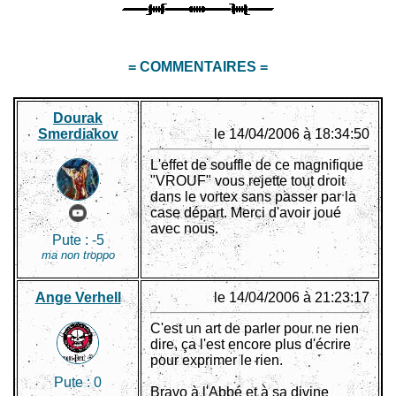
= COMMENTAIRES =
Dourak
Smerdiakov
le 14/04/2006 à 18:34:50
L'effet de souffle de ce magnifique
"VROUF" vous rejette tout droit
dans le vortex sans passer par la
case départ. Merci d'avoir joué
avec nous.
Pute :
-5
ma non troppo
Ange Verhell
le 14/04/2006 à 21:23:17
C'est un art de parler pour ne rien
dire, ça l'est encore plus d'écrire
pour exprimer le rien.
Pute :
0
Bravo à l'Abbé et à sa divine