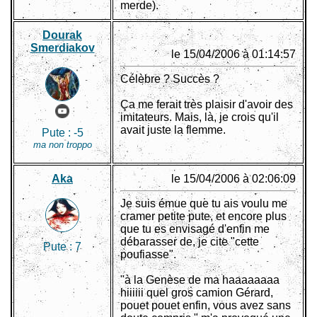
merde).
Dourak
Smerdiakov
le 15/04/2006 à 01:14:57
Célèbre ? Succès ?
Ça me ferait très plaisir d'avoir des
imitateurs. Mais, là, je crois qu'il
avait juste la flemme.
Pute :
-5
ma non troppo
Aka
le 15/04/2006 à 02:06:09
Je suis émue que tu ais voulu me
cramer petite pute, et encore plus
que tu es envisagé d'enfin me
débarasser de, je cite "cette
Pute :
7
poufiasse".
"à la Genèse de ma haaaaaaaa
hiiiiii quel gros camion Gérard,
pouet pouet enfin, vous avez sans