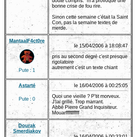
doute compris." m'a provoqué une
bonne crise de fou rire.
Sinon cette semaine c'était la Saint
Con, pas la semaine textes de
merde.
MantaalF4ct0re
le 15/04/2006 à 18:08:47
pris au second degré c'est presque
rigolatoire
autrement c'est un texte chiant
Pute :
1
Astarté
le 16/04/2006 à 00:25:05
Quoi une vieille ? P'tit morveux.
Pute :
0
J'lai grillé. Trop marrant.
Abbé Pierre Grand Inquisiteur.
Mouarfffffffffff
Dourak
Smerdiakov
le 16/04/2006 à 00:33:01