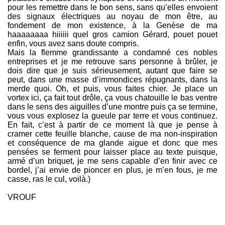
pour les remettre dans le bon sens, sans qu’elles envoient
des signaux électriques au noyau de mon être, au
fondement de mon existence, à la Genèse de ma
haaaaaaaa hiiiiii quel gros camion Gérard, pouet pouet
enfin, vous avez sans doute compris.
Mais la flemme grandissante a condamné ces nobles
entreprises et je me retrouve sans personne à brûler, je
dois dire que je suis sérieusement, autant que faire se
peut, dans une masse d’immondices répugnants, dans la
merde quoi. Oh, et puis, vous faites chier. Je place un
vortex ici, ça fait tout drôle, ça vous chatouille le bas ventre
dans le sens des aiguilles d’une montre puis ça se termine,
vous vous explosez la gueule par terre et vous continuez.
En fait, c’est à partir de ce moment là que je pense à
cramer cette feuille blanche, cause de ma non-inspiration
et conséquence de ma glande aigue et donc que mes
pensées se ferment pour laisser place au texte puisque,
armé d’un briquet, je me sens capable d’en finir avec ce
bordel, j’ai envie de pioncer en plus, je m’en fous, je me
casse, ras le cul, voilà.)
VROUF