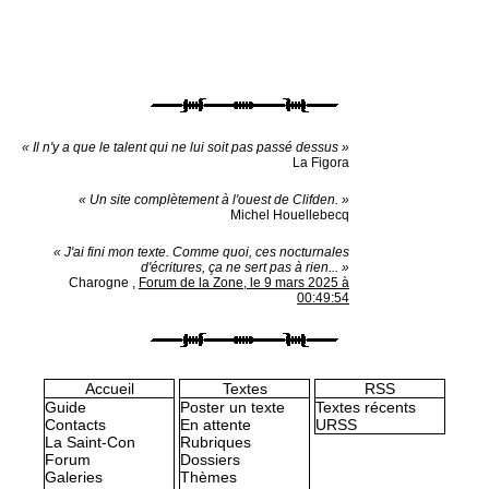
« Il n'y a que le talent qui ne lui soit pas passé dessus »
La Figora
« Un site complètement à l'ouest de Clifden. »
Michel Houellebecq
« J'ai fini mon texte. Comme quoi, ces nocturnales
d'écritures, ça ne sert pas à rien... »
Charogne
,
Forum de la Zone, le 9 mars 2025 à
00:49:54
Accueil
Textes
RSS
Guide
Poster un texte
Textes récents
Contacts
En attente
URSS
La Saint-Con
Rubriques
Forum
Dossiers
Galeries
Thèmes