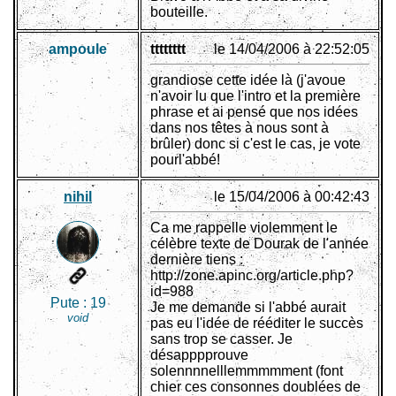
bouteille.
ampoule
tttttttt
le 14/04/2006 à 22:52:05
grandiose cette idée là (j'avoue
n'avoir lu que l'intro et la première
phrase et ai pensé que nos idées
dans nos têtes à nous sont à
brûler) donc si c'est le cas, je vote
pourl'abbé!
nihil
le 15/04/2006 à 00:42:43
Ca me rappelle violemment le
célèbre texte de Dourak de l'année
dernière tiens :
http://zone.apinc.org/article.php?
id=988
Pute :
19
Je me demande si l'abbé aurait
void
pas eu l'idée de rééditer le succès
sans trop se casser. Je
désapppprouve
solennnnelllemmmmment (font
chier ces consonnes doublées de