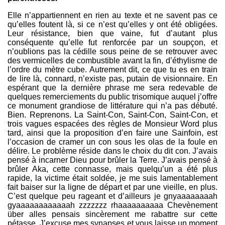
Elle n’appartiennent en rien au texte et ne savent pas ce
qu’elles foutent là, si ce n’est qu’elles y ont été obligées.
Leur résistance, bien que vaine, fut d’autant plus
conséquente qu’elle fut renforcée par un soupçon, et
n’oublions pas la cédille sous peine de se retrouver avec
des vermicelles de combustible avant la fin, d’éthylisme de
l’ordre du mètre cube. Autrement dit, ce que tu es en train
de lire là, connard, n’existe pas, putain de visionnaire. En
espérant que la dernière phrase me sera redevable de
quelques remerciements du public trisomique auquel j’offre
ce monument grandiose de littérature qui n’a pas débuté.
Bien. Reprenons. La Saint-Con, Saint-Con, Saint-Con, et
trois vagues espacées des règles de Monsieur Word plus
tard, ainsi que la proposition d’en faire une Sainfoin, est
l’occasion de cramer un con sous les olas de la foule en
délire. Le problème réside dans le choix du dit con. J’avais
pensé à incarner Dieu pour brûler la Terre. J’avais pensé à
brûler Aka, cette connasse, mais quelqu’un a été plus
rapide, la victime était soldée, je me suis lamentablement
fait baiser sur la ligne de départ et par une vieille, en plus.
C’est quelque peu rageant et d’ailleurs je gnyaaaaaaaah
gyaaaaaaaaaaaah zzzzzzz rhaaaaaaaaaa Chevènement
über alles pensais sincèrement me rabattre sur cette
pétasse. J’excuse mes synapses et vous laisse un moment