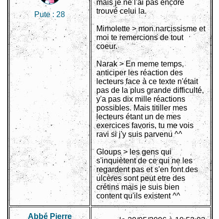
mais je ne l'ai pas encore
trouvé celui la.
Pute :
28
Mimolette > mon narcissisme et
moi te remercions de tout
coeur.
Narak > En meme temps,
anticiper les réaction des
lecteurs face à ce texte n'était
pas de la plus grande difficulté,
y'a pas dix mille réactions
possibles. Mais titiller mes
lecteurs étant un de mes
exercices favoris, tu me vois
ravi si j'y suis parvenu ^^
Gloups > les gens qui
s'inquiètent de ce qui ne les
regardent pas et s'en font des
ulcères sont peut etre des
crétins mais je suis bien
content qu'ils existent ^^
Abbé Pierre