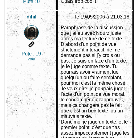
Ouais trop cool !
Pute :
0
nihil
le 19/05/2006 à 21:03:18
Paraphrase de la discussion
que j'ai eu avec Nourz juste
après ma lecture de ce texte :
D'abord d'un point de vue
strictement interactif, ne me
Pute :
19
demande pas si j'y crois ou
void
pas. Je suis en face d'un texte,
je le juge comme texte. Tu
pourrais avoir vraiment tué
quelqu'un ou faire semblant,
pour moi c'est la même chose.
Je veux dire, je pourrais juger
l'acte d'un point de vue moral,
le condamner ou l'approuver,
mais ça changera pas le fait
que c'est un bon texte, ou un
mauvais texte.
Donc moi je juge un texte, et le
premier point, c'est que t'as
assez impeccablement jugé les