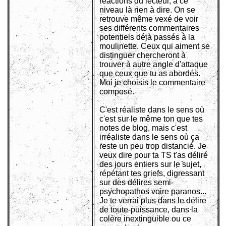
réactions du lecteur, à ce
niveau là rien à dire. On se
retrouve même vexé de voir
ses différents commentaires
potentiels déjà passés à la
moulinette. Ceux qui aiment se
distinguer chercheront à
trouver à autre angle d'attaque
que ceux que tu as abordés.
Moi je choisis le commentaire
composé.
C'est réaliste dans le sens où
c'est sur le même ton que tes
notes de blog, mais c'est
irréaliste dans le sens où ça
reste un peu trop distancié. Je
veux dire pour ta TS t'as déliré
des jours entiers sur le sujet,
répétant tes griefs, digressant
sur des délires semi-
psychopathos voire paranos...
Je te verrai plus dans le délire
de toute-puissance, dans la
colère inextinguible ou ce