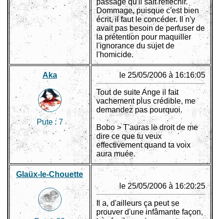
passage qu'il sait réfléchir.
Dommage, puisque c'est bien
écrit, il faut le concéder. Il n'y
avait pas besoin de perfuser de
la prétention pour maquiller
l'ignorance du sujet de
l'homicide.
Aka
le 25/05/2006 à 16:16:05
Tout de suite Ange il fait
vachement plus crédible, me
demandez pas pourquoi.
Pute :
7
Bobo > T'auras le droit de me
dire ce que tu veux
effectivement quand ta voix
aura muée.
Glaüx-le-Chouette
le 25/05/2006 à 16:20:25
Il a, d'ailleurs ça peut se
prouver d'une infâmante façon,