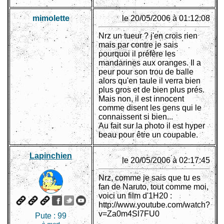
mimolette
le 20/05/2006 à 01:12:08
Nrz un tueur ? j'en crois rien
mais par contre je sais
pourquoi il préfère les
mandarines aux oranges. Il a
peur pour son trou de balle
alors qu'en taule il verra bien
plus gros et de bien plus prés.
Mais non, il est innocent
comme disent les gens qui le
connaissent si bien...
Au fait sur la photo il est hyper
beau pour être un coupable.
Lapinchien
le 20/05/2006 à 02:17:45
Nrz, comme je sais que tu es
fan de Naruto, tout comme moi,
voici un film d'1H20 :
http://www.youtube.com/watch?
v=Za0m4Sl7FU0
Pute :
99