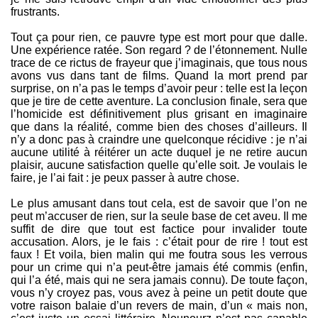
frustrants.
Tout ça pour rien, ce pauvre type est mort pour que dalle.
Une expérience ratée. Son regard ? de l’étonnement. Nulle
trace de ce rictus de frayeur que j’imaginais, que tous nous
avons vus dans tant de films. Quand la mort prend par
surprise, on n’a pas le temps d’avoir peur : telle est la leçon
que je tire de cette aventure. La conclusion finale, sera que
l’homicide est définitivement plus grisant en imaginaire
que dans la réalité, comme bien des choses d’ailleurs. Il
n’y a donc pas à craindre une quelconque récidive : je n’ai
aucune utilité à réitérer un acte duquel je ne retire aucun
plaisir, aucune satisfaction quelle qu’elle soit. Je voulais le
faire, je l’ai fait : je peux passer à autre chose.
Le plus amusant dans tout cela, est de savoir que l’on ne
peut m’accuser de rien, sur la seule base de cet aveu. Il me
suffit de dire que tout est factice pour invalider toute
accusation. Alors, je le fais : c’était pour de rire ! tout est
faux ! Et voila, bien malin qui me foutra sous les verrous
pour un crime qui n’a peut-être jamais été commis (enfin,
qui l’a été, mais qui ne sera jamais connu). De toute façon,
vous n’y croyez pas, vous avez à peine un petit doute que
votre raison balaie d’un revers de main, d’un « mais non,