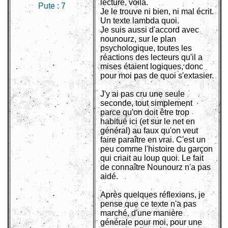
lecture, voila.
Pute :
7
Je le trouve ni bien, ni mal écrit.
Un texte lambda quoi.
Je suis aussi d'accord avec
nounourz, sur le plan
psychologique, toutes les
réactions des lecteurs qu'il a
mises étaient logiques, donc
pour moi pas de quoi s'extasier.
J'y ai pas cru une seule
seconde, tout simplement
parce qu'on doit être trop
habitué ici (et sur le net en
général) au faux qu'on veut
faire paraître en vrai. C'est un
peu comme l'histoire du garçon
qui criait au loup quoi. Le fait
de connaître Nounourz n'a pas
aidé.
Après quelques réflexions, je
pense que ce texte n'a pas
marché, d'une manière
générale pour moi, pour une