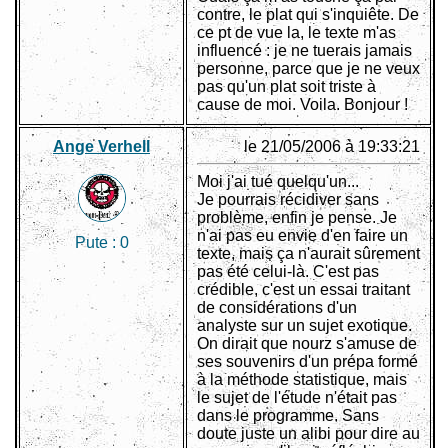
contre, le plat qui s'inquiête. De
ce pt de vue la, le texte m'as
influencé : je ne tuerais jamais
personne, parce que je ne veux
pas qu'un plat soit triste à
cause de moi. Voila. Bonjour !
Ange Verhell
le 21/05/2006 à 19:33:21
Moi j'ai tué quelqu'un...
Je pourrais récidiver sans
problème, enfin je pense. Je
n'ai pas eu envie d'en faire un
Pute :
0
texte, mais ça n'aurait sûrement
pas été celui-là. C'est pas
crédible, c'est un essai traitant
de considérations d'un
analyste sur un sujet exotique.
On dirait que nourz s'amuse de
ses souvenirs d'un prépa formé
à la méthode statistique, mais
le sujet de l'étude n'était pas
dans le programme. Sans
doute juste un alibi pour dire au