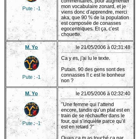
commentaires, pour augmenter
mon vocabulaire zonard, et je
Pute :
-1
viens donc d'apprendre, merci
aka, que 90 % de la population
est composée de conasses
egocentriques. Et ça, c'est
chouette.
M. Yo
le 21/05/2006 à 02:31:48
Ca y es, j'ai lu le texte.
Putain. 90 des gens sont des
connasses !! c est le bonheur
Pute :
-1
non ?
M. Yo
le 21/05/2006 à 02:32:40
"Une femme qui l’attend
encore, tandis qu’un plat est en
train de se réchauffer dans le
four, qui s’inquiète parce qu’il
Pute :
-1
est en retard ?"
Ouais ça m as touché ça par