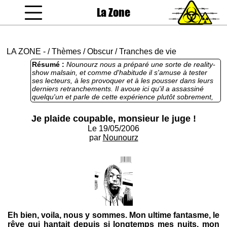
La Zone
coucou gamin
LA ZONE
-
/
Thèmes
/
Obscur
/
Tranches de vie
Résumé :
Nounourz nous a préparé une sorte de reality-
show malsain, et comme d'habitude il s'amuse à tester
ses lecteurs, à les provoquer et à les pousser dans leurs
derniers retranchements. Il avoue ici qu'il a assassiné
quelqu'un et parle de cette expérience plutôt sobrement,
de ce qu'il en retire. On est bien loin des films américains,
l'acte fut lucide, rapide, et bien peu satisfaisant...
Je plaide coupable, monsieur le juge !
Le 19/05/2006
par
Nounourz
Eh bien, voila, nous y sommes. Mon ultime fantasme, le
rêve qui hantait depuis si longtemps mes nuits, mon