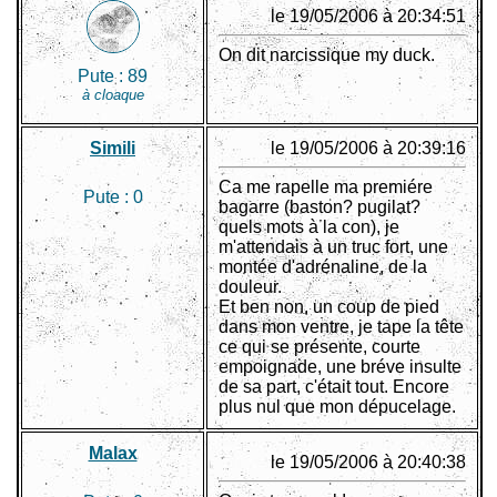
le 19/05/2006 à 20:34:51
On dit narcissique my duck.
Pute :
89
à cloaque
Simili
le 19/05/2006 à 20:39:16
Ca me rapelle ma premiére
Pute :
0
bagarre (baston? pugilat?
quels mots à la con), je
m'attendais à un truc fort, une
montée d'adrénaline, de la
douleur.
Et ben non, un coup de pied
dans mon ventre, je tape la tête
ce qui se présente, courte
empoignade, une bréve insulte
de sa part, c'était tout. Encore
plus nul que mon dépucelage.
Malax
le 19/05/2006 à 20:40:38