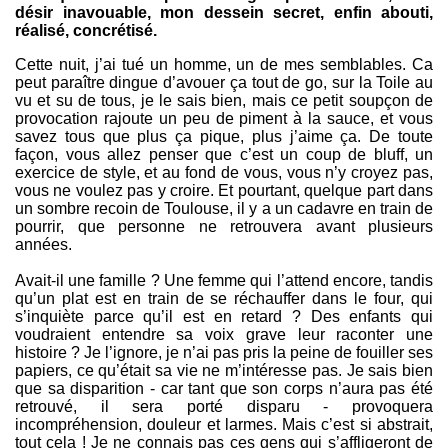
désir inavouable, mon dessein secret, enfin abouti,
réalisé, concrétisé.
Cette nuit, j’ai tué un homme, un de mes semblables. Ca
peut paraître dingue d’avouer ça tout de go, sur la Toile au
vu et su de tous, je le sais bien, mais ce petit soupçon de
provocation rajoute un peu de piment à la sauce, et vous
savez tous que plus ça pique, plus j’aime ça. De toute
façon, vous allez penser que c’est un coup de bluff, un
exercice de style, et au fond de vous, vous n’y croyez pas,
vous ne voulez pas y croire. Et pourtant, quelque part dans
un sombre recoin de Toulouse, il y a un cadavre en train de
pourrir, que personne ne retrouvera avant plusieurs
années.
Avait-il une famille ? Une femme qui l’attend encore, tandis
qu’un plat est en train de se réchauffer dans le four, qui
s’inquiète parce qu’il est en retard ? Des enfants qui
voudraient entendre sa voix grave leur raconter une
histoire ? Je l’ignore, je n’ai pas pris la peine de fouiller ses
papiers, ce qu’était sa vie ne m’intéresse pas. Je sais bien
que sa disparition - car tant que son corps n’aura pas été
retrouvé, il sera porté disparu - provoquera
incompréhension, douleur et larmes. Mais c’est si abstrait,
tout cela ! Je ne connais pas ces gens qui s’affligeront de