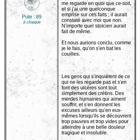
me regarde en quoi que ce soit,
et si j'ai une quelconque
emprise sur ces faits ; il aurait
Pute :
89
constaté avec moi que non.
à cloaque
N'importe quel stoïcien aurait
fait de même.
Et nous aurions conclu, comme
je le fais, qu'on s'en bat les
couilles.
Les gens qui s'inquiètent de ce
qui ne les regarde pas et s'en
font des ulcères sont tout
simplement des crétins. Des
merdes humaines qui aiment
souffrir, et s'en donnent les
excuses ailleurs qu'en eux-
mêmes lorsqu'ils se découvrent
trop pauvres et trop vides pour
atteindre à une belle douleur
tragique et insoluble.