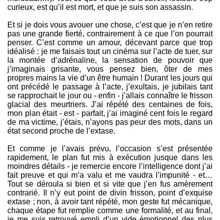
curieux, est qu’il est mort, et que je suis son assassin.
Et si je dois vous avouer une chose, c’est que je n’en retire
pas une grande fierté, contrairement à ce que l’on pourrait
penser. C’est comme un amour, décevant parce que trop
idéalisé : je me faisais tout un cinéma sur l’acte de tuer, sur
la montée d’adrénaline, la sensation de pouvoir que
j’imaginais grisante, vous pensez bien, ôter de mes
propres mains la vie d’un être humain ! Durant les jours qui
ont précédé le passage à l’acte, j’exultais, je jubilais tant
se rapprochait le jour ou - enfin - j’allais connaître le frisson
glacial des meurtriers. J’ai répété des centaines de fois,
mon plan était - est - parfait, j’ai imaginé cent fois le regard
de ma victime, j’étais, n’ayons pas peur des mots, dans un
état second proche de l’extase.
Et comme je l’avais prévu, l’occasion s’est présentée
rapidement, le plan fut mis à exécution jusque dans les
moindres détails - je remercie encore l’intelligence dont j’ai
fait preuve et qui m’a valu et me vaudra l’impunité - et…
Tout se déroula si bien et si vite que j’en fus amèrement
contrarié. Il n’y eut point de divin frisson, point d’exquise
extase ; non, à avoir tant répété, mon geste fut mécanique,
chaque étape fut remplie comme une formalité, et au final,
je me suis retrouvé empli d’un vide émotionnel des plus