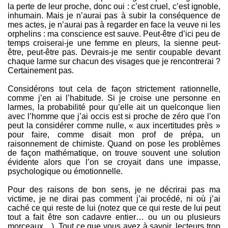
la perte de leur proche, donc oui : c’est cruel, c’est ignoble,
inhumain. Mais je n’aurai pas à subir la conséquence de
mes actes, je n’aurai pas à regarder en face la veuve ni les
orphelins : ma conscience est sauve. Peut-être d’ici peu de
temps croiserai-je une femme en pleurs, la sienne peut-
être, peut-être pas. Devrais-je me sentir coupable devant
chaque larme sur chacun des visages que je rencontrerai ?
Certainement pas.
Considérons tout cela de façon strictement rationnelle,
comme j’en ai l’habitude. Si je croise une personne en
larmes, la probabilité pour qu’elle ait un quelconque lien
avec l’homme que j’ai occis est si proche de zéro que l’on
peut la considérer comme nulle, « aux incertitudes près »
pour faire, comme disait mon prof de prépa, un
raisonnement de chimiste. Quand on pose les problèmes
de façon mathématique, on trouve souvent une solution
évidente alors que l’on se croyait dans une impasse,
psychologique ou émotionnelle.
Pour des raisons de bon sens, je ne décrirai pas ma
victime, je ne dirai pas comment j’ai procédé, ni où j’ai
caché ce qui reste de lui (notez que ce qui reste de lui peut
tout a fait être son cadavre entier… ou un ou plusieurs
morceaux…). Tout ce que vous avez à savoir, lecteurs trop