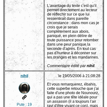
L'avantage du texte c'est qu'il
permet directement au lecteur
de réflechir sur ce que lui
ressentirait dans pareille
circonstance : dans mon cas je
crois que je serais
complètement aux abois,
paniqué, en plein délire de
toute puissance pour retomber
dans une peur panique la
seconde d'après. En tout cas
pas d'humeur à déconner sur
les oranges et les mandarines.
Commentaire édité par
nihil
.
nihil
le 19/05/2006 à 21:08:28
Et vous remarquerez, ébahis,
cette superbe retouche que j'ai
faite d'une photo de Nounourz,
qui a pas une tête idéale pour
un assassin (il a toujours l'air
Pute :
19
ravi d'être vivant ce con), mais