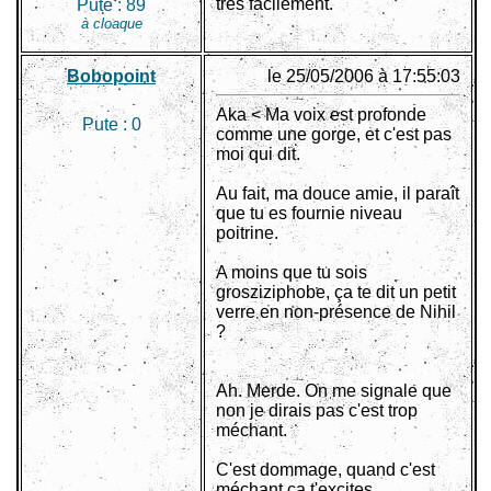
très facilement.
Pute :
89
à cloaque
Bobopoint
le 25/05/2006 à 17:55:03
Aka < Ma voix est profonde
Pute :
0
comme une gorge, et c'est pas
moi qui dit.
Au fait, ma douce amie, il paraît
que tu es fournie niveau
poitrine.
A moins que tu sois
grosziziphobe, ça te dit un petit
verre en non-présence de Nihil
?
Ah. Merde. On me signale que
non je dirais pas c'est trop
méchant.
C'est dommage, quand c'est
méchant ça t'excites.