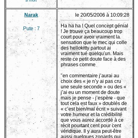
à mort
Narak
le 20/05/2006 à 10:09:28
Ha ha ha ! Quel concept génial
Pute :
7
! Je trouve ça beaucoup trop
court pour avoir vraiment la
sensation que le mec qui colle
des hellokitty partout ai
vraiment tué quelqu'un. Mais
reste ce petit doute face à des
phrases comme
"en commentaire j’aurai au
choix des « je n’y ai pas cru
une seule seconde » ou des «
j’ai eu un moment de doute
mais je pense - j’espère - que
tout cela est faux » doublés de
« c’est bien/mal écrit » suivant
votre humeur et la crédibilité
que vous aurez accordé à ce
récit pourtant cent pour cent
véridique. Il y aura peut-être
aussi quelques zonards qui