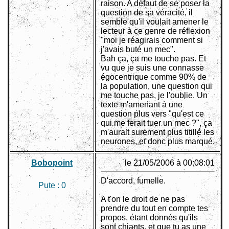
raison. A défaut de se poser la
question de sa véracité, il
semble qu'il voulait amener le
lecteur à ce genre de réflexion
"moi je réagirais comment si
j'avais buté un mec".
Bah ça, ça me touche pas. Et
vu que je suis une connasse
égocentrique comme 90% de
la population, une question qui
me touche pas, je l'oublie. Un
texte m'amenant à une
question plus vers "qu'est ce
qui me ferait tuer un mec ?", ça
m'aurait surement plus titillé les
neurones, et donc plus marqué.
Bobopoint
le 21/05/2006 à 00:08:01
D'accord, fumelle.
Pute :
0
A t'on le droit de ne pas
prendre du tout en compte tes
propos, étant donnés qu'ils
sont chiants, et que tu as une