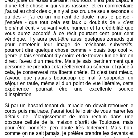
c’est juste un essai littéraire, Nounourz n’est pas capable
d’une telle chose » qui vous rassure, et en commentaire
j’aurai au choix des « je n’y ai pas cru une seule seconde »
ou des « j’ai eu un moment de doute mais je pense -
j’espère - que tout cela est faux » doublés de « c’est
bien/mal écrit » suivant votre humeur et la crédibilité que
vous aurez accordé à ce récit pourtant cent pour cent
véridique. Il y aura peut-être aussi quelques zonards qui
pour entretenir leur image de méchants subversifs,
pourront dire quelque chose comme « ouais trop cool »,
genre je fais semblant d’y croire et de trouver fun de lire en
direct l’aveu d’un meurtre. Mais je sais pertinemment que
personne ne prendra cela réellement au sérieux, et grâce à
cela, je conserverai ma liberté chérie. Et c’est tant mieux,
j’avoue que j’aurais beaucoup de mal à supporter un
séjour en taule, même si d’un point de vue littéraire, cette
expérience pourrait être une excellente source
d’inspiration.
Si par un hasard tenant du miracle on devait retrouver le
corps puis ma trace, j’aurai tout le loisir de vous narrer les
détails de l’élargissement de mon rectum dans une
obscure cellule de la maison d’arrêt de Toulouse, mais
pour être honnête, j’en doute très fortement. Mais bon,
comme on ne sait jamais, je préfère prendre les devants et