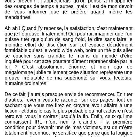
vous prévenir : j’apprécierais qu’on pense à m’apporter
des oranges de temps à autres, mais il est de mon devoir
de vous informer que je préfère quand même les
mandarines.
Ah ah ! Quand j’y repense, la satisfaction, c’est maintenant
que je l’éprouve, finalement ! Qui pourrait imaginer que l’on
puisse tuer quelqu’un de sang froid, le dire sans faire le
moindre effort de discrétion sur cet espace décidément
formidable qu’est le world wide web, boire un thé puis aller
se coucher sans craindre le moins du monde d’être
inquiété pour cet acte pourtant dûment répréhensible par la
loi ? C’est absolument énorme, et mon ego de
mégalomane jubile tellement cette situation représente une
preuve irréfutable de ma supériorité sur vous, lecteurs,
humains ordinaires !
De ce fait, j’aurais presque envie de recommencer. En tuer
d’autres, revenir vous le raconter sur ces pages, tout en
sachant que vous me lirez en croyant avoir affaire à une
fiction - et dans le cas le plus probable ou nul cadavre n’est
retrouvé, vous le croirez jusqu’à la fin. Enfin, ceux qui me
connaissent IRL n’ont rien à craindre : la première
condition pour devenir une de mes victimes, est de m’être
totalement inconnue, ne serait-ce que parce que la logique