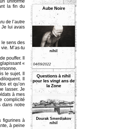
 un uniforme
nt la fin du
Aube Noire
ru de l’autre
 Je lui avais
r le sens des
 vie. M’as-tu
nihil
e pouffer. Il
 glapissant «
04/09/2022
personne.
 le sujet. Il
Questions à nihil
diloquent. Il
pour les vingt ans de
otos et qu’on
la Zone
e lasser. Je
oldats à mes
e complicité
s dans notre
Dourak Smerdiakov
 figurines à
nihil
nte, à peine