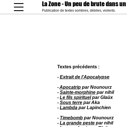
La Zone
- Un peu de brute dans un
Publication de textes sombres, débiles, violents.
coucou gamin
Textes précédents :
-
Extrait de l'Apocalypse
-
Apocatrip
par Nounourz
-
Sainte-morphine
par nihil
-
Le fils spirituel
par Glaüx
-
Sous terre
par Aka
-
Lambda
par Lapinchien
-
Timebomb
par Nounourz
-
La grande peste
par nihil