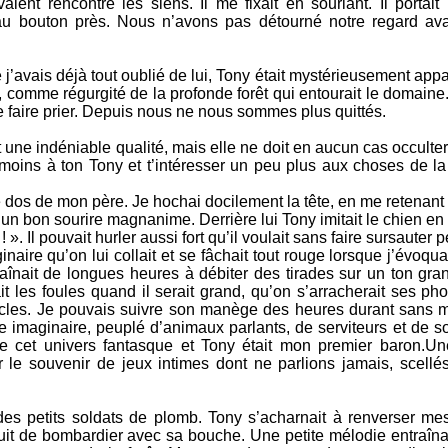
ient rencontré les siens. Il me fixait en souriant. Il portait
au bouton près. Nous n’avons pas détourné notre regard ava
 j’avais déjà tout oublié de lui, Tony était mystérieusement appa
al, comme régurgité de la profonde forêt qui entourait le domaine.
 se faire prier. Depuis nous ne nous sommes plus quittés.
t une indéniable qualité, mais elle ne doit en aucun cas occulte
u moins à ton Tony et t’intéresser un peu plus aux choses de la
 dos de mon père. Je hochai docilement la tête, en me retenant d
un bon sourire magnanime. Derrière lui Tony imitait le chien en
. Il pouvait hurler aussi fort qu’il voulait sans faire sursauter 
inaire qu’on lui collait et se fâchait tout rouge lorsque j’évoquais
aînait de longues heures à débiter des tirades sur un ton gran
it les foules quand il serait grand, qu’on s’arracherait ses ph
acles. Je pouvais suivre son manège des heures durant sans m
 imaginaire, peuplé d’animaux parlants, de serviteurs et de s
 de cet univers fantasque et Tony était mon premier baron.Un
 le souvenir de jeux intimes dont ne parlions jamais, scellé
es petits soldats de plomb. Tony s’acharnait à renverser mes
ruit de bombardier avec sa bouche. Une petite mélodie entraîna