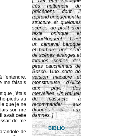
[ Cet edit s'éloigne
très nettement du
précédent, dont il
reprend uniquement la
structure et quelques
scènes au profit d'un
texte onirique et
grandiloquent. C'est
un carnaval baroque
et barbare, une série
de scènes étranges et
tordues sorties des
pires cauchemars de
Bosch. Une sorte de
à l’entendre.
version macabre et
e me faisais
monstrueuse d'Alice
aux pays des
t que j’étais
merveilles. Un vrai jeu
che-pieds au
de massacre à
lle que je ne
recommander aux
dais son rire
drogués et aux
l avait cette
damnés. ]
cessait de me
= BIBLIO =
 farandole de