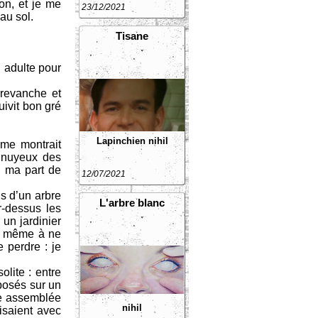
on, et je me
23/12/2021
au sol.
Tisane
n adulte pour
 revanche et
uivit bon gré
Lapinchien
nihil
 me montrait
ennuyeux des
i ma part de
12/07/2021
is d’un arbre
L'arbre blanc
r-dessus les
 un jardinier
 de même à ne
 perdre : je
lite : entre
posés sur un
te assemblée
nihil
visaient avec