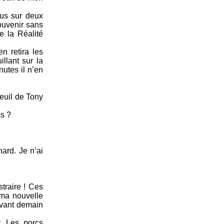
ous sur deux
ouvenir sans
e la Réalité
n retira les
llant sur la
nutes il n’en
teuil de Tony
as ?
nard. Je n’ai
straire ! Ces
 ma nouvelle
 avant demain
y. Les porcs