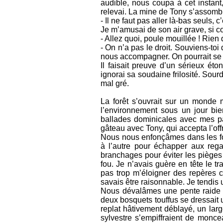
audible, nous coupa à cet instant,
relevai. La mine de Tony s’assombri
- Il ne faut pas aller là-bas seuls, c’
Je m’amusai de son air grave, si co
- Allez quoi, poule mouillée ! Rien 
- On n’a pas le droit. Souviens-toi 
nous accompagner. On pourrait se 
Il faisait preuve d’un sérieux ét
ignorai sa soudaine frilosité. Sour
mal gré.
La forêt s’ouvrait sur un monde m
l’environnement sous un jour bi
ballades dominicales avec mes par
gâteau avec Tony, qui accepta l’off
Nous nous enfonçâmes dans les four
à l’autre pour échapper aux rega
branchages pour éviter les pièges t
fou. Je n’avais guère en tête le tr
pas trop m’éloigner des repères c
savais être raisonnable. Je tendis u
Nous dévalâmes une pente raide e
deux bosquets touffus se dressait 
replat hâtivement déblayé, un lar
sylvestre s’empiffraient de moncea