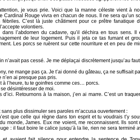
.
ttention, je vous prie. Voici que la manne céleste vient à n
 Le Cardinal Rouge vivra en chacun de nous. Il ne sera qu’un s
ébriles. C’est là juste châtiment pour ce prêtre fanatique d
 l’accepte volontiers.
s dans l’abdomen du cadavre, qu’il déchira en tous sens. Il e
nagement de leur logement. Puis il jeta ce tas fumant et groui
ment. Les porcs se ruèrent sur cette nourriture et en peu de mi
tin n’avait pas cessé. Je me déplaçai discrètement jusqu’au fau
ny, ne mange pas ça. Je t’ai donné du gâteau, ça ne suffisait p
Je n’en ai presque pas pris.
out à l’heure, tu te goinfres comme ces… porcs.
e se désintéresser de moi.
 d’ici. Retournons à la maison, j’en ai marre. C’est un traque
et sans plus dissimuler ses paroles m’accusa ouvertement :
’est que celle qui règne dans ton esprit et tu voudrais t’y sou
s du monde, James. Eux me voient, me reconnaissent. Ils sont
uge : il faut boire le calice jusqu’à la lie, rien ne sera terminé
s et avaient fait silence pour entendre la sentence de Ton