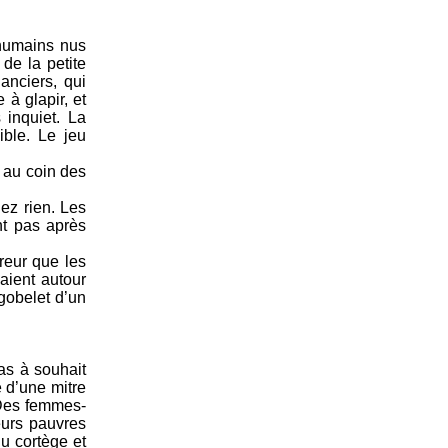
 humains nus
 de la petite
anciers, qui
 à glapir, et
 inquiet. La
ible. Le jeu
 au coin des
ez rien. Les
nt pas après
rreur que les
aient autour
 gobelet d’un
as à souhait
é d’une mitre
. Des femmes-
eurs pauvres
du cortège et