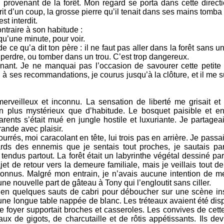
 provenant de la forêt. Mon regard se porta dans cette directi
t d’un coup, la grosse pierre qu’il tenait dans ses mains tomba 
est interdit.
ntraire à son habitude :
qu’une minute, pour voir.
de ce qu’a dit ton père : il ne faut pas aller dans la forêt sans u
perdre, ou tomber dans un trou. C’est trop dangereux.
onnant. Je ne manquai pas l’occasion de savourer cette petite
d à ses recommandations, je courus jusqu’à la clôture, et il me s
erveilleux et inconnu. La sensation de liberté me grisait et
en plus mystérieux que d’habitude. Le bosquet paisible et 
ents s’était mué en jungle hostile et luxuriante. Je partagea
rande avec plaisir.
rés, moi caracolant en tête, lui trois pas en arrière. Je passa
rds des ennemis que je sentais tout proches, je sautais pa
endus partout. La forêt était un labyrinthe végétal dessiné par
ajet de retour vers la demeure familiale, mais je veillais tout
onnus. Malgré mon entrain, je n’avais aucune intention de me
ne nouvelle part de gâteau à Tony qui l’engloutit sans ciller.
n quelques sauts de cabri pour déboucher sur une scène inso
une longue table nappée de blanc. Les tréteaux avaient été dis
ge foyer supportait broches et casseroles. Les convives de cet
ux de gigots, de charcutaille et de rôtis appétissants. Ils de