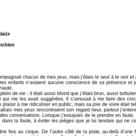
laüx
nchien
mpagnait chacun de mes jeux, mais j’étais le seul à le voir et 
res enfants n’avaient aucune conscience de sa présence et j
 haute.
ein de vie : il était aussi blond que j’étais brun, aussi turbulen
ui qui me les avait suggérées. Il s’amusait à me faire des cro
 plaisir à me ridiculiser en public, mais sa joie de vivre était te
’allais mes yeux rencontraient son regard rieur, partout j’enten
des conversations. Lorsque j’essayais de le prendre en faute, i
e dans la foule, à éviter les pièges que je lui tendais qui ne 
ère fois au cirque. De l’autre côté de la piste, au-delà d’une