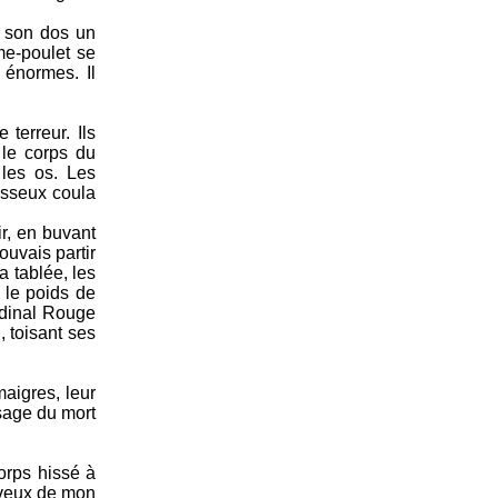
r son dos un
me-poulet se
 énormes. Il
terreur. Ils
 le corps du
 les os. Les
aisseux coula
r, en buvant
ouvais partir
a tablée, les
 le poids de
ardinal Rouge
, toisant ses
aigres, leur
isage du mort
orps hissé à
eveux de mon