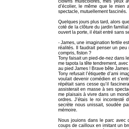
clowns multicolores, mes yeux ava
d’écolier, le même que le mien 
spectacle, mutuellement fascinés.
Quelques jours plus tard, alors que
coté de la clôture du jardin famili
ouvert la porte, il était entré sans
- James, une imagination fertile es
réalités. Il faudrait penser un pe
compris, fiston ?
Tony faisait un pied-de-nez dans le
me tapota la tête tendrement, avec 
au pied James ! Brave bête James ! »
Tony refusait l’étiquette d’ami imag
voulait devenir comédien et s’entr
répétait sans cesse qu’il fascinera
assisterait en masse à ses spect
me plaisais à vivre dans un monde
ordres. J’étais le roi incontesté
secrète nous unissait, soudée par
mémoire.
Nous jouions dans le parc avec d
coups de cailloux en imitant un b