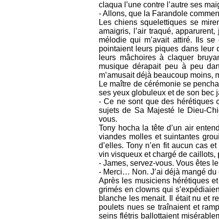
claqua l’une contre l’autre ses maig
- Allons, que la Farandole commen
Les chiens squelettiques se mire
amaigris, l’air traqué, apparurent, 
mélodie qui m’avait attiré. Ils se
pointaient leurs piques dans leur d
leurs mâchoires à claquer bruya
musique dérapait peu à peu dans
m’amusait déjà beaucoup moins, mai
Le maître de cérémonie se pencha 
ses yeux globuleux et de son bec ja
- Ce ne sont que des hérétiques c
sujets de Sa Majesté le Dieu-Chie
vous.
Tony hocha la tête d’un air entend
viandes molles et suintantes grou
d’elles. Tony n’en fit aucun cas e
vin visqueux et chargé de caillots,
- James, servez-vous. Vous êtes l
- Merci… Non. J’ai déjà mangé du g
Après les musiciens hérétiques et 
grimés en clowns qui s’expédiaient
blanche les menait. Il était nu et
poulets nues se traînaient et ramp
seins flétris ballottaient misérabl