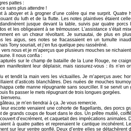
res pattes :
ce sans plus attendre !
nt à aboyer et à grogner d’une colère qui me surprit. Quatre
jouant du luth et de la flutte. Les notes plaintives étaient celle
 dandinèrent jusque devant la table, suivis par quatre porcs l
os et les obligeaient à se trémousser. L’assistance s’était mise
mment en un chœur révoltant. Je sursautai, de plus en plus
 les aigus, ses notes se fracassaient en un tumulte inaud
s Tony souriait, et j’en fus quelque peu rasséréné.
vers nous et je m’aperçus que plusieurs mouches se nichaient
une. Il nous confia :
apturés sur le champ de bataille de la Lune Rouge, ne craign
n manifestent leur déplaisir, mais rassurez-vous : ils n’en o
u et tendit la main vers les victuailles. Je m’aperçus avec ho
illaient d’asticots blanchâtres. Des nuées de mouches tournoy
t happa cette manne répugnante sans sourciller. Il se servit un
 puis fis passer le mets répugnant de trois longues gorgées.
e bienvenu.
âteau, je m’en tiendrai à ça. Je vous remercie.
leur escorte venaient une cohorte de flagellants, des porcs gr
 de grands coups de fouet dans le dos. Un prêtre mutilé, coiff
 recouvert d’excrément, et caquetait des imprécations animales
aient à quatre pattes et reprenaient le cantique incohérent. L
ement sur leur ventre gonflé. Deux d’entre elles se détachèrent 