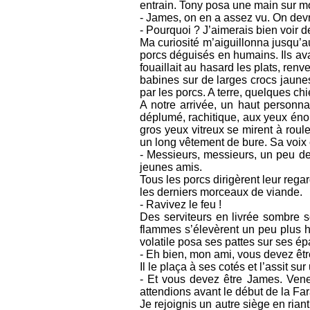
entrain. Tony posa une main sur mon 
- James, on en a assez vu. On devr
- Pourquoi ? J’aimerais bien voir d
Ma curiosité m’aiguillonna jusqu’au
porcs déguisés en humains. Ils ava
fouaillait au hasard les plats, ren
babines sur de larges crocs jaunes
par les porcs. A terre, quelques ch
A notre arrivée, un haut personnag
déplumé, rachitique, aux yeux énor
gros yeux vitreux se mirent à roule
un long vêtement de bure. Sa voix c
- Messieurs, messieurs, un peu de
jeunes amis.
Tous les porcs dirigèrent leur rega
les derniers morceaux de viande.
- Ravivez le feu !
Des serviteurs en livrée sombre so
flammes s’élevèrent un peu plus ha
volatile posa ses pattes sur ses ép
- Eh bien, mon ami, vous devez êtr
Il le plaça à ses cotés et l’assit su
- Et vous devez être James. Vene
attendions avant le début de la Fa
Je rejoignis un autre siège en rian