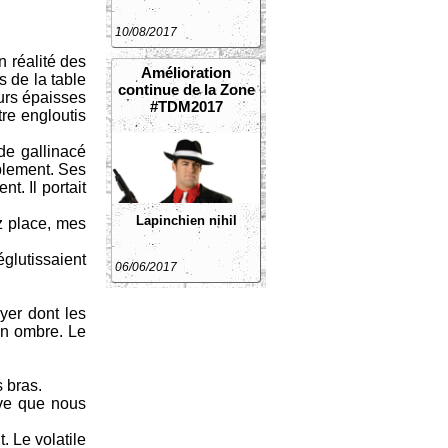
10/08/2017
n réalité des
Amélioration
 de la table
continue de la Zone
eurs épaisses
#TDM2017
tre engloutis
de gallinacé
blement. Ses
t. Il portait
Lapinchien
nihil
z place, mes
églutissaient
06/06/2017
yer dont les
on ombre. Le
s bras.
ive que nous
. Le volatile