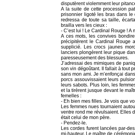
disputèrent violemment leur pitanc
A la suite de cette procession pa
prisonnier ligoté les bras dans l
redressa de toute sa taille, écar
brailla vers les cieux :
- C’est lui ! Le Cardinal Rouge ! A m
A ces mots, les convives bondirent
précipitèrent le Cardinal Rouge a
supplicié. Les crocs jaunes mord
lanciers plongèrent leur pique dans
paresseusement des blessures.
J’adressai des mimiques de paniqu
son vin dégoûtant. Il fallait à tou
sans mon ami. Je m’enfonçai dans m
porcs assouvissaient leurs pulsion
leurs sabots. Plus loin, les femme
et la tirèrent jusque devant le maî
femelles :
- Eh bien mes filles. Je vois que vo
Les femmes nues tournaient autour 
ventre rond me révulsaient. Elles d
était celui de mon père.
- Pendez-le.
Les cordes furent lancées par-des
mi-hauteur. Le maître de cérémoni