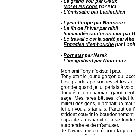
-
Le grand soir
par Glaüx
-
Moi et les cons
par Aka
-
L'émissaire
par Lapinchien
-
Lycanthrope
par Nounourz
-
La fin de l'hiver
par nihil
-
Immaculée contre un mur
par G
-
Le travail c'est la santé
par Aka
-
Entretien d'embauche
par Lapi
-
Pornstar
par Narak
-
L'insignifiant
par Nounourz
Mon ami Tony n’existait pas.
Tony était le jeune garçon qui acco
Les grandes personnes et les aut
gronder quand je lui parlais à voix
Tony était un charmant garnement pl
sage. Mes rares bêtises, c’était l
milieu des gens, il prenait un malin
lui en voulais jamais. Partout où j
strident couvrir le bourdonnement 
capacité à disparaître, à se fondr
surprendre et de m’amuser.
Je l’avais rencontré pour la premi