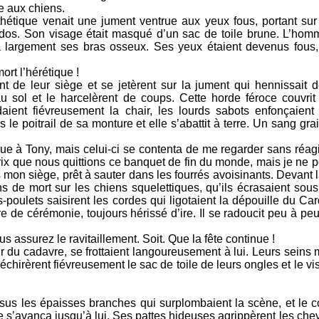
e aux chiens.
thétique venait une jument ventrue aux yeux fous, portant su
e dos. Son visage était masqué d’un sac de toile brune. L’hom
ta largement ses bras osseux. Ses yeux étaient devenus fous,
ort l’hérétique !
 de leur siège et se jetèrent sur la jument qui hennissait de 
u sol et le harcelèrent de coups. Cette horde féroce couvrit
aient fiévreusement la chair, les lourds sabots enfonçaient
 le poitrail de sa monture et elle s’abattit à terre. Un sang gr
e à Tony, mais celui-ci se contenta de me regarder sans réagi
t prix que nous quittions ce banquet de fin du monde, mais je ne p
on siège, prêt à sauter dans les fourrés avoisinants. Devant l
s de mort sur les chiens squelettiques, qu’ils écrasaient sous
s-poulets saisirent les cordes qui ligotaient la dépouille du C
tre de cérémonie, toujours hérissé d’ire. Il se radoucit peu à peu
us assurez le ravitaillement. Soit. Que la fête continue !
du cadavre, se frottaient langoureusement à lui. Leurs seins m
échirèrent fiévreusement le sac de toile de leurs ongles et le v
sus les épaisses branches qui surplombaient la scène, et le c
e s’avança jusqu’à lui. Ses pattes hideuses agrippèrent les ch