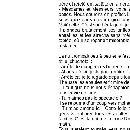
père et rejetèrent sa tête en arrière
- Mesdames et Messieurs, votre a
pattes. Nous saurons en profiter.
substance dans nos imaginations f
Matérielle. C’est son héritage et je
Il plongea brutalement ses griffe
entrailles et les arracha sans mé
tablée, où il se répandit misérable
resta rien.
La nuit tombait peu à peu et le fes
et lui chuchotai :
- Arrête de manger ces horreurs, To
- Allons, c’était juste pour goûter. 
- Arrête ça, je te regarde depuis t
Il haussa les épaules et fit mine d
- Il faut que nous nous échappions
plus envie de jouer.
- Tu n’aimes pas le spectacle ?
Il se retourna d’un coup vers moi 
- Tu m’as amené ici ! Cette folie n
gens valent bien tous les adulte
famille. C’est la nuit de la Lune Ro
matin.
Tous s’étaient tournés vers nou