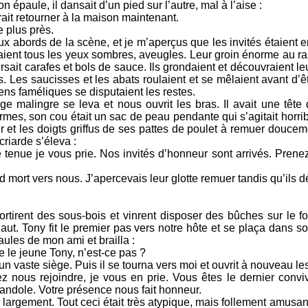
épaule, il dansait d’un pied sur l’autre, mal à l’aise :
ait retourner à la maison maintenant.
e plus près.
x abords de la scène, et je m’aperçus que les invités étaient e
ient tous les yeux sombres, aveugles. Leur groin énorme au ras
versait carafes et bols de sauce. Ils grondaient et découvraient l
. Les saucisses et les abats roulaient et se mêlaient avant d’ê
iens faméliques se disputaient les restes.
e malingre se leva et nous ouvrit les bras. Il avait une tête 
mes, son cou était un sac de peau pendante qui s’agitait horri
r et les doigts griffus de ses pattes de poulet à remuer doucemen
riarde s’éleva :
 tenue je vous prie. Nos invités d’honneur sont arrivés. Prene
rd mort vers nous. J’apercevais leur glotte remuer tandis qu’ils d
rtirent des sous-bois et vinrent disposer des bûches sur le fo
ut. Tony fit le premier pas vers notre hôte et se plaça dans s
aules de mon ami et brailla :
e le jeune Tony, n’est-ce pas ?
r un vaste siège. Puis il se tourna vers moi et ouvrit à nouveau le
z nous rejoindre, je vous en prie. Vous êtes le dernier conv
randole. Votre présence nous fait honneur.
t largement. Tout ceci était très atypique, mais follement amusant