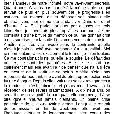
bien l’ampleur de notre intimité, notre va-et-vient secretin.
Quand nous n’avions pas mangé à la même table- ce qui
arrivait de plus en plus souvent car je progressais en
astuces-, au moment d’aller déposer son plateau elle
obliquait vers moi et me demandait : « Dans un quart
d’heure ? ». Elle parlait toujours par ellipses de trois
kilomètres, je cherchais plus trop à les parcourir. Je me
contentais d’une biffure du menton ce qui me donnait droit
à des surprises par la suite. Des amusements de ministre.
Amélie m’a très vite avoué sous la contrainte qu’elle
n’avait jamais couché avec personne. Ca la travaillait. Moi
je m’en foutais. C’est exactement le terme : je m’en foutais.
Ca me contraignait juste, qu’elle le soupire. Le défaut des
oreilles, ce sont des paupières. Elle ne le disait pas
clairement mais elle avait l’air de penser que j’allais être
en mesure de la sortir de ce pétrin. Amélie n’était pas
repoussante pourtant, elle avait dû être trop perfectionniste
fut une époque. Depuis elle avait revu ses extravagances à
la modestie, c’est judicieux, et j’étais moi, Riwoal, à la
réception de ses revers pragmatiques. A dix neuf ans, on
sentait que sa virginité la paniquait, elle commençait à se
dire qu’elle n’aurait jamais d’enfants. En pleine crise
pathétique de la dix-neuvaine vierge. Lorsqu’elle rentrait
de permission, en fin de week-end, elle avait pris
l’habitude d’étudier le fonctionnement bien conçu des