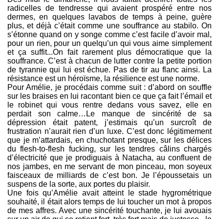
radicelles de tendresse qui avaient prospéré entre nos
dermes, en quelques lavabos de temps à peine, guère
plus, et déjà c’était comme une souffrance au stabilo. On
s’étonne quand on y songe comme c’est facile d’avoir mal,
pour un rien, pour un quelqu’un qui vous aime simplement
et ça suffit...On fait rarement plus démocratique que la
souffrance. C’est à chacun de lutter contre la petite portion
de tyrannie qui lui est échue. Pas de tir au flanc ainsi. La
résistance est un héroïsme, la résilience est une norme.
Pour Amélie, je procédais comme suit : d’abord on souffle
sur les braises en lui racontant bien ce que ça fait l’émail et
le robinet qui vous rentre dedans vous savez, elle en
perdait son calme…Le manque de sincérité de sa
dépression était patent, j’estimais qu’un surcroît de
frustration n’aurait rien d’un luxe. C’est donc légitimement
que je m’attardais, en chuchotant presque, sur les délices
du flesh-to-flesh fucking, sur les tendres câlins chargés
d’électricité que je prodiguais à Natacha, au confluent de
nos jambes, en me servant de mon pinceau, mon soyeux
faisceaux de milliards de c’est bon. Je l’époussetais un
suspens de la sorte, aux portes du plaisir.
Une fois qu’Amélie avait atteint le stade hygrométrique
souhaité, il était alors temps de lui toucher un mot à propos
de mes affres. Avec une sincérité touchante, je lui avouais