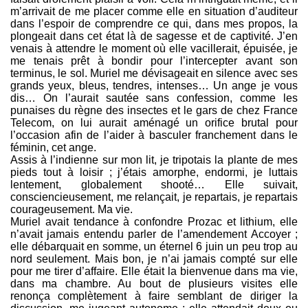
m’arrivait de me placer comme elle en situation d’auditeur
dans l’espoir de comprendre ce qui, dans mes propos, la
plongeait dans cet état là de sagesse et de captivité. J’en
venais à attendre le moment où elle vacillerait, épuisée, je
me tenais prêt à bondir pour l’intercepter avant son
terminus, le sol. Muriel me dévisageait en silence avec ses
grands yeux, bleus, tendres, intenses… Un ange je vous
dis… On l’aurait sautée sans confession, comme les
punaises du règne des insectes et le gars de chez France
Telecom, on lui aurait aménagé un orifice brutal pour
l’occasion afin de l’aider à basculer franchement dans le
féminin, cet ange.
Assis à l’indienne sur mon lit, je tripotais la plante de mes
pieds tout à loisir ; j’étais amorphe, endormi, je luttais
lentement, globalement shooté… Elle suivait,
consciencieusement, me relançait, je repartais, je repartais
courageusement. Ma vie.
Muriel avait tendance à confondre Prozac et lithium, elle
n’avait jamais entendu parler de l’amendement Accoyer ;
elle débarquait en somme, un éternel 6 juin un peu trop au
nord seulement. Mais bon, je n’ai jamais compté sur elle
pour me tirer d’affaire. Elle était la bienvenue dans ma vie,
dans ma chambre. Au bout de plusieurs visites elle
renonça complètement à faire semblant de diriger la