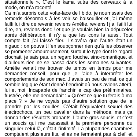
situationnelle ». C’est le kama sutra des cerveaux à la
mode, on m’a raconté.
Ca m’a surpris cette volte-face de libido, je nourrissais des
remords désormais à les voir se baisouiller et j’ai même
failli lui dire de revenir, reviens Amélie, reviens ! j’ai failli lui
dire, eh, reviens donc ! et que je voulais bien la dépuceler
après délibération, il n’y a que les cons là aussi. Tout
compte fait j’ai laissé filer. Il s’avéra que l’autre était un
nigaud ; on pouvait l’en soupçonner rien qu’à les observer
se promener amoureusement, surtout le type dont le regard
clochait, je sais pas, un regard louche, sino-romantique, et
d’ailleurs rien ne se passa dans les semaines suivantes.
Amélie venait me trouver de temps en temps pour me
demander conseil, pour que je l’aide à interpréter les
comportements de son mec. J’avais un peu de mal, ce qui
semble logique étant donné l’endroit où nous avions atterri,
lui et moi. Incapable de franchir le cap des préliminaires,
frustrée, elle me demandait : « Qu’est ce que tu ferais à ma
place ? » Je ne voyais pas d’autre solution que de le
prendre par les couilles. C’était l’équivalent sexuel des
électrochocs, un peu cavalier dans la méthode, mais ça
donnait des résultats probants. L’autre gros soucis, et c’est
un soucis qui me tracassait à la première personne du
singulier celui-là, c’était l’intimité. La plupart des chambres
comptaient plusieurs lits, elles ne fermaient pas à clef, et