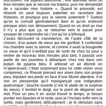
discussion, me jugeant autonome ; elle attendait deux ou
trois minutes que je secoue ma torpeur, puis me demandait
de « raconter mon histoire ». Quand le pronostic est
réservé on peut toujours patienter en racontant des
histoires, et pourquoi pas la sienne justement ? Surtout
qu'on la connaît généralement bien et qu’on entrevoit
presque alors son dénouement. Quand on va droit au mur
il n’y a plus que ça, se retourner vers le passé pour
essayer de comprendre où c’est qu’on a bifurqué.
J’avais découvert la coexistence, de l’autre côté de la
cloison, d’un putain de vieux qui me gonflait. Il confondait
ma chambre avec la sienne, et comme il avait la bougeotte
ce vieux et qu’il n’arrêtait pas de sortir de chez lui pour y
rentrer de nouveau trois minutes plus tard, il passait une
partie de ses journées à débarquer chez moi dans son
putain de pyjama bleu. Il arborait un air étonné en
m’apercevant, c’était surprenant pour lui cette vision vous
comprenez, ce Riwoal prenant ses aises dans son propre
pieu, tripotant ses pieds en face d’une Muriel attentive. A le
voir on pressentait qu’il manigançait une indignation
quelconque ; bouche ouverte (c’est le stade de la surprise
du vieux), il tendait le doigt, sur le point de dégainer son
mot. Pour un peu il en aurait trouvé le temps, je faisais
pivoter ses épaules et le reste, puis je l’incitais enfin vers la
sortie, mais gentiment, délicatement ; je le stimulais sans