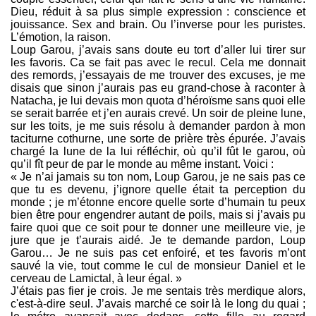
Dieu, réduit à sa plus simple expression : conscience et
jouissance. Sex and brain. Ou l’inverse pour les puristes.
L’émotion, la raison.
Loup Garou, j’avais sans doute eu tort d’aller lui tirer sur
les favoris. Ca se fait pas avec le recul. Cela me donnait
des remords, j’essayais de me trouver des excuses, je me
disais que sinon j’aurais pas eu grand-chose à raconter à
Natacha, je lui devais mon quota d’héroïsme sans quoi elle
se serait barrée et j’en aurais crevé. Un soir de pleine lune,
sur les toits, je me suis résolu à demander pardon à mon
taciturne cothurne, une sorte de prière très épurée. J’avais
chargé la lune de la lui réfléchir, où qu’il fût le garou, où
qu’il fît peur de par le monde au même instant. Voici :
« Je n’ai jamais su ton nom, Loup Garou, je ne sais pas ce
que tu es devenu, j’ignore quelle était ta perception du
monde ; je m’étonne encore quelle sorte d’humain tu peux
bien être pour engendrer autant de poils, mais si j’avais pu
faire quoi que ce soit pour te donner une meilleure vie, je
jure que je t’aurais aidé. Je te demande pardon, Loup
Garou… Je ne suis pas cet enfoiré, et tes favoris m’ont
sauvé la vie, tout comme le cul de monsieur Daniel et le
cerveau de Lamictal, à leur égal. »
J’étais pas fier je crois. Je me sentais très merdique alors,
c'est-à-dire seul. J’avais marché ce soir là le long du quai ;