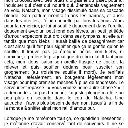
mon chocolat avec des bruits d’orgasme du palet, pour lui
inculquer qui c’est qui nourrit qui. J’entendais vaguement
sa voix, Natacha, mon visage dissimulé dans sa cascade
blonde. Son parfum m’entrait dans les narines, et aussi
dans les oreilles, c’était chouette par tous les trous. Alors
pour la remercier, je lui ai soufflé doucement dans l’oreille,
doucement avec un petit rond des lèvres, un petit jet tiède
d’amour expectoré tout droit dans ses tympans, et elle a ri
tandis que mon klebs il aurait baillé de désagrément car
c’est ainsi qu’il fait pour signifier que ça le gonfle qu’on le
souffle. Il trouve pas ça érotique hélas mon klebs, ni
comique, il préfère le pragmatique du chocolat. Il faut pour
cela, mon klebs, saisir son oreille flasque de cocker, la
relever et puis souffler dedans pour susciter son
grognement (au troisième souffle il mord). Je reniflais
Natacha latéralement, en bougeant légèrement mon
visage pour implorer ses mèches à plus de tendresse. Le
serveur est repassé : « Vous voulez boire autre chose ? » il
a demandé. J’ai pas bronché, j’ai juste plongé ma tête un
peu plus en sécurité dans le cou de Natacha. Une
autruche ; j’avais plus besoin de rien non, jusqu’à la fin de
la monde à sniffer ainsi mon rail d’amour pur.
Lorsque je me remémore tout ça, ce quotidien inessentiel,
je m’étonne d’avoir conservé tant de souvenirs. Il ne se