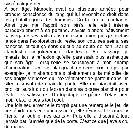
systématiquement.
A son âge, Manoela avait eu plusieurs années pour
prendre conscience du rang qui lui revenait de droit dans
les photothèques des hommes. On la sentait confiante.
Ainsi que me l’apprit son pin’s, elle était interne
paradoxalement à sa poitrine. J’avais d’abord hâtivement
sauvegardé ses traits dans mon sanctuaire, puis je m’étais
lancé dans l’exploration du reste, son cou, ses seins, ses
hanches, et tout ça sans qu’elle se doute de rien. J’ai le
clandestin singulièrement clandestin. Au passage je
m’étais fait la réflexion qu’elle paraissait plus esthétique
que son âge. Lorsqu’elle se soustrayait à mon champ
d’admiration, -en se planquant derrière mon corps par
exemple- je m’abandonnais pleinement à la mélodie de
ses doigts virtuoses qui me vérifiaient de partout dans un
silence absolu de chair de poule. Elle me pianotait avec
brio, on aurait dit du Mozart dans sa blouse blanche pour
éviter les salissures. Du tripotage de génie. J’étais bien
moi, relax, je puais tout cool.
Une fois seulement elle rompit par une remarque le jeu de
nos épidermes en connaissance, elle rêvassait je crois : «
Tiens, j’ai oublié mes gants ». Puis elle a disparu à tout
jamais par l’amnésique de la porte. C’est ce que j’avais cru
du moins.