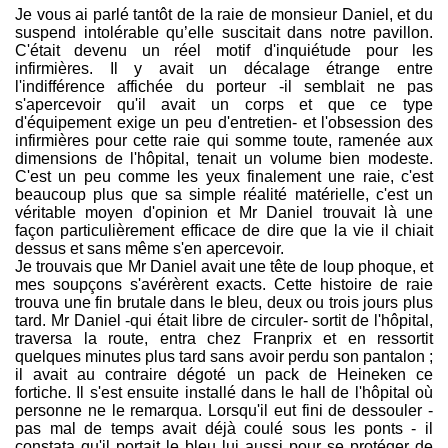
Je vous ai parlé tantôt de la raie de monsieur Daniel, et du
suspend intolérable qu’elle suscitait dans notre pavillon.
C'était devenu un réel motif d'inquiétude pour les
infirmières. Il y avait un décalage étrange entre
l'indifférence affichée du porteur -il semblait ne pas
s'apercevoir qu'il avait un corps et que ce type
d'équipement exige un peu d'entretien- et l'obsession des
infirmières pour cette raie qui somme toute, ramenée aux
dimensions de l'hôpital, tenait un volume bien modeste.
C'est un peu comme les yeux finalement une raie, c'est
beaucoup plus que sa simple réalité matérielle, c'est un
véritable moyen d'opinion et Mr Daniel trouvait là une
façon particulièrement efficace de dire que la vie il chiait
dessus et sans même s'en apercevoir.
Je trouvais que Mr Daniel avait une tête de loup phoque, et
mes soupçons s'avérèrent exacts. Cette histoire de raie
trouva une fin brutale dans le bleu, deux ou trois jours plus
tard. Mr Daniel -qui était libre de circuler- sortit de l'hôpital,
traversa la route, entra chez Franprix et en ressortit
quelques minutes plus tard sans avoir perdu son pantalon ;
il avait au contraire dégoté un pack de Heineken ce
fortiche. Il s'est ensuite installé dans le hall de l'hôpital où
personne ne le remarqua. Lorsqu'il eut fini de dessouler -
pas mal de temps avait déjà coulé sous les ponts - il
constata qu'il portait le bleu lui aussi pour se protéger de