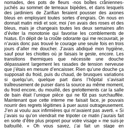
nomades, des pots de fleurs -nos boîtes crâniennes-
juchés au sommet de terreaux bipèdes, et dans lesquels
des jardiniers de Zarifian feraient pousser des axones
bleus en employant toutes sortes d’engrais. On nous en
donnait matin midi et soir, moi j’en avais des roses et des
bleus, mais je changeais toutes les deux semaines afin
d’éviter la monotonie qui favorise les comblements de
hiatus. En dépit de la croûte odorante qui me recouvrait, je
n’avais donc pas trouvé le courage une seule fois en trois
jours d’aller me doucher. J’avais abdiqué mon hygiène,
sauf pour les chiottes où je faisais le geste, encore. Les
transitions thermiques que nécessite une douche
dépassaient largement les rasades de tension nerveuse
que j’étais en mesure d’encaisser. Rien qu’une douche ça
supposait du froid, puis du chaud, de brusques variations
si quelqu’un, quelque part dans l’hôpital s’avisait
traîtreusement de puiser dans la source au même moment,
du froid encore, du mouillé, des grelottements car la salle
de bain était l’unique pièce qui ne fût pas surchauffée.
Maintenant que cette interne me faisait face, je pouvais
nourrir des regrets légitimes à puer aussi outrageusement.
J’en ai voulu aux infirmières qui m’avaient pas averti. « Si
j’avais su qu’on viendrait me tripoter ce matin j’aurais fait
en sorte d’être plus propret pour votre visage » me suis-je
bafouillé. « Oh vous savez, j’ai fait un stage en