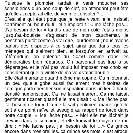
Puisque le plombier tardait à venir moucher ses
sensibleries d’un bon coup de clef, en attendant peut-être
qu’elle accepterait elle, de venir le consoler ?...
C’est elle qui était pour que je reste vivant, elle insistait
carrément au bout du fil, elle implorait : « me lâche pas…
J’ai besoin de toi » tandis que de mon côté j’étais moins
jusqu’au-boutiste s’agissant de mon cauchemar, je
penchais plutôt contre à vrai dire, lourdement ; nous avions
parfois des disputes à ce sujet, ainsi que dans tous les
ménages qui s’aiment bien, et lorsqu’on en arrivait au
référendum, on obtenait du 50/50 comme dans les
démocraties bien réparties. On parvenait pas trop à se
départager, et je n’ai pas voulu lui imposer mes choix en
considérant que la virilité de ma voix valait double.
Elle était marrante quand même ma copine. Ca m’étonnait
un peu qu’elle gobe aussi facilement mes histoires de
comique parti chercher son inspiration dans un lieu à haute
densité humoristique. Ca me faisait marrer…Ca me faisait
gentiment ricaner quand elle me disait : « Me lâche pas,
j’ai besoin de toi ». Ca me faisait gentiment marrer qu’elle
soit à ce point naïve et aveugle au rapport de force dans
notre couple. « Me lâche pas... » Moi elle me lâchait je
crevais dans la semaine, et elle trouvait le moyen de me
dire : « Me lâche pas, j’ai besoin de toi …» Ca grince
encore dans mes oreilles, ça grince ses mots, c’est atroce,