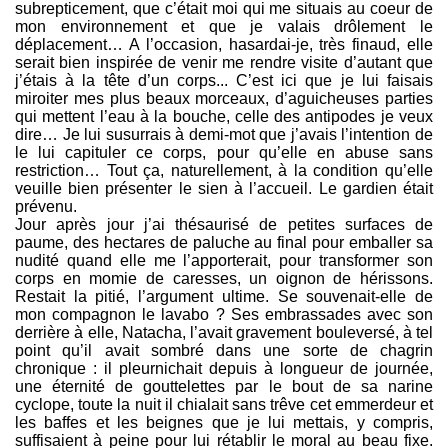
subrepticement, que c’était moi qui me situais au coeur de
mon environnement et que je valais drôlement le
déplacement… A l’occasion, hasardai-je, très finaud, elle
serait bien inspirée de venir me rendre visite d’autant que
j’étais à la tête d’un corps... C’est ici que je lui faisais
miroiter mes plus beaux morceaux, d’aguicheuses parties
qui mettent l’eau à la bouche, celle des antipodes je veux
dire… Je lui susurrais à demi-mot que j’avais l’intention de
le lui capituler ce corps, pour qu’elle en abuse sans
restriction… Tout ça, naturellement, à la condition qu’elle
veuille bien présenter le sien à l’accueil. Le gardien était
prévenu.
Jour après jour j’ai thésaurisé de petites surfaces de
paume, des hectares de paluche au final pour emballer sa
nudité quand elle me l’apporterait, pour transformer son
corps en momie de caresses, un oignon de hérissons.
Restait la pitié, l’argument ultime. Se souvenait-elle de
mon compagnon le lavabo ? Ses embrassades avec son
derrière à elle, Natacha, l’avait gravement bouleversé, à tel
point qu’il avait sombré dans une sorte de chagrin
chronique : il pleurnichait depuis à longueur de journée,
une éternité de gouttelettes par le bout de sa narine
cyclope, toute la nuit il chialait sans trêve cet emmerdeur et
les baffes et les beignes que je lui mettais, y compris,
suffisaient à peine pour lui rétablir le moral au beau fixe.