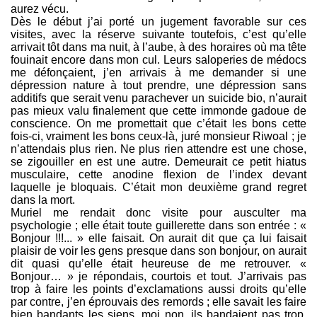
aurez vécu.
Dès le début j’ai porté un jugement favorable sur ces
visites, avec la réserve suivante toutefois, c’est qu’elle
arrivait tôt dans ma nuit, à l’aube, à des horaires où ma tête
fouinait encore dans mon cul. Leurs saloperies de médocs
me défonçaient, j’en arrivais à me demander si une
dépression nature à tout prendre, une dépression sans
additifs que serait venu parachever un suicide bio, n’aurait
pas mieux valu finalement que cette immonde gadoue de
conscience. On me promettait que c’était les bons cette
fois-ci, vraiment les bons ceux-là, juré monsieur Riwoal ; je
n’attendais plus rien. Ne plus rien attendre est une chose,
se zigouiller en est une autre. Demeurait ce petit hiatus
musculaire, cette anodine flexion de l’index devant
laquelle je bloquais. C’était mon deuxième grand regret
dans la mort.
Muriel me rendait donc visite pour ausculter ma
psychologie ; elle était toute guillerette dans son entrée : «
Bonjour !!!... » elle faisait. On aurait dit que ça lui faisait
plaisir de voir les gens presque dans son bonjour, on aurait
dit quasi qu’elle était heureuse de me retrouver. «
Bonjour… » je répondais, courtois et tout. J’arrivais pas
trop à faire les points d’exclamations aussi droits qu’elle
par contre, j’en éprouvais des remords ; elle savait les faire
bien bandants les siens, moi non, ils bandaient pas trop,