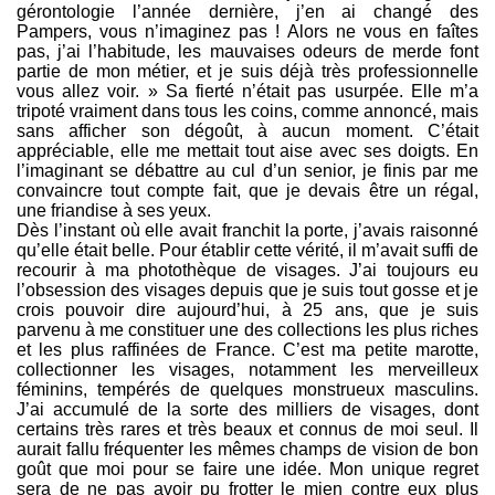
gérontologie l’année dernière, j’en ai changé des
Pampers, vous n’imaginez pas ! Alors ne vous en faîtes
pas, j’ai l’habitude, les mauvaises odeurs de merde font
partie de mon métier, et je suis déjà très professionnelle
vous allez voir. » Sa fierté n’était pas usurpée. Elle m’a
tripoté vraiment dans tous les coins, comme annoncé, mais
sans afficher son dégoût, à aucun moment. C’était
appréciable, elle me mettait tout aise avec ses doigts. En
l’imaginant se débattre au cul d’un senior, je finis par me
convaincre tout compte fait, que je devais être un régal,
une friandise à ses yeux.
Dès l’instant où elle avait franchit la porte, j’avais raisonné
qu’elle était belle. Pour établir cette vérité, il m’avait suffi de
recourir à ma photothèque de visages. J’ai toujours eu
l’obsession des visages depuis que je suis tout gosse et je
crois pouvoir dire aujourd’hui, à 25 ans, que je suis
parvenu à me constituer une des collections les plus riches
et les plus raffinées de France. C’est ma petite marotte,
collectionner les visages, notamment les merveilleux
féminins, tempérés de quelques monstrueux masculins.
J’ai accumulé de la sorte des milliers de visages, dont
certains très rares et très beaux et connus de moi seul. Il
aurait fallu fréquenter les mêmes champs de vision de bon
goût que moi pour se faire une idée. Mon unique regret
sera de ne pas avoir pu frotter le mien contre eux plus