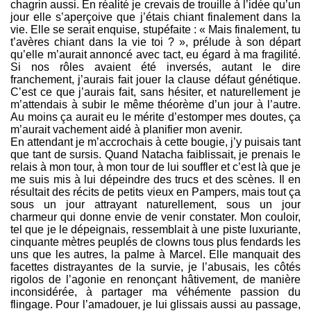
chagrin aussi. En réalité je crevais de trouille à l’idée qu’un
jour elle s’aperçoive que j’étais chiant finalement dans la
vie. Elle se serait enquise, stupéfaite : « Mais finalement, tu
t’avères chiant dans la vie toi ? », prélude à son départ
qu’elle m’aurait annoncé avec tact, eu égard à ma fragilité.
Si nos rôles avaient été inversés, autant le dire
franchement, j’aurais fait jouer la clause défaut génétique.
C’est ce que j’aurais fait, sans hésiter, et naturellement je
m’attendais à subir le même théorème d’un jour à l’autre.
Au moins ça aurait eu le mérite d’estomper mes doutes, ça
m’aurait vachement aidé à planifier mon avenir.
En attendant je m’accrochais à cette bougie, j’y puisais tant
que tant de sursis. Quand Natacha faiblissait, je prenais le
relais à mon tour, à mon tour de lui souffler et c’est là que je
me suis mis à lui dépeindre des trucs et des scènes. Il en
résultait des récits de petits vieux en Pampers, mais tout ça
sous un jour attrayant naturellement, sous un jour
charmeur qui donne envie de venir constater. Mon couloir,
tel que je le dépeignais, ressemblait à une piste luxuriante,
cinquante mètres peuplés de clowns tous plus fendards les
uns que les autres, la palme à Marcel. Elle manquait des
facettes distrayantes de la survie, je l’abusais, les côtés
rigolos de l’agonie en renonçant hâtivement, de manière
inconsidérée, à partager ma véhémente passion du
flingage. Pour l’amadouer, je lui glissais aussi au passage,