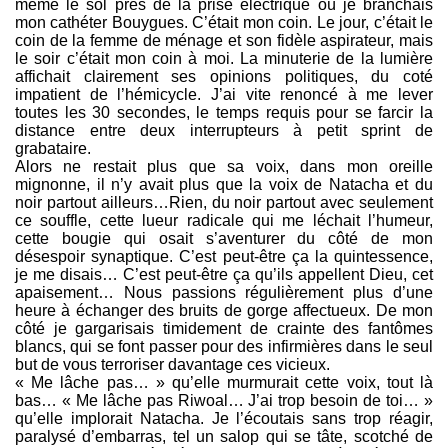
même le sol près de la prise électrique où je branchais
mon cathéter Bouygues. C’était mon coin. Le jour, c’était le
coin de la femme de ménage et son fidèle aspirateur, mais
le soir c’était mon coin à moi. La minuterie de la lumière
affichait clairement ses opinions politiques, du coté
impatient de l’hémicycle. J’ai vite renoncé à me lever
toutes les 30 secondes, le temps requis pour se farcir la
distance entre deux interrupteurs à petit sprint de
grabataire.
Alors ne restait plus que sa voix, dans mon oreille
mignonne, il n’y avait plus que la voix de Natacha et du
noir partout ailleurs…Rien, du noir partout avec seulement
ce souffle, cette lueur radicale qui me léchait l’humeur,
cette bougie qui osait s’aventurer du côté de mon
désespoir synaptique. C’est peut-être ça la quintessence,
je me disais… C’est peut-être ça qu’ils appellent Dieu, cet
apaisement… Nous passions régulièrement plus d’une
heure à échanger des bruits de gorge affectueux. De mon
côté je gargarisais timidement de crainte des fantômes
blancs, qui se font passer pour des infirmières dans le seul
but de vous terroriser davantage ces vicieux.
« Me lâche pas… » qu’elle murmurait cette voix, tout là
bas… « Me lâche pas Riwoal… J’ai trop besoin de toi… »
qu’elle implorait Natacha. Je l’écoutais sans trop réagir,
paralysé d’embarras, tel un salop qui se tâte, scotché de