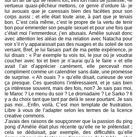
sur un air de qui se retient fort, très fort mais de justesse, -le
vertueux quasi-pêcheur mettons, ce genre d’ordure là- je
lui avouais que je caressais bien des facéties pour son
corps aussi ; et elle était toute aise, à part que je tenais
bon. C’est cela même, c’est le propre de la vertu de tenir
bon pour emmerder son peuple sexuel et pour une fois que
c’était moi l’emmerdeur, j’en abusais. Amélie suivait donc
avec attention les aléas de ma relation avec Natacha pour
voir s’il n’y apparaissait pas des nuages et du soleil de son
versant. Bref, je lui faisais part de ma petite expérience, je
lui disais : « Par exemple tu vois toi, le jour où je voudrai
coucher avec toi et bien je n’aurai qu’à le faire » et elle
avait l’air d’apprécier carrément, elle percevait mon
compliment comme un calendrier sans date, une promesse
de surprise. « Ah ouais ? » qu’elle disait, curieuse de voir
ça presque. Ces questions l’intéressaient, et je sais bien
ça intéresse souvent, mais des fois, non? Je sais pas moi,
le Maroc ? Le menu du soir ? Le dromadaire ? Le Sarko ? Il
y a du choix tant que tant par delà le sexe pourtant. Je sais
pas moi…Enfin, voilà. C’est mon template de frustration.
Libre à vous de l’adapter selon les termes de la licence
creative commons.
J’avais des raisons de soupçonner que la passion du ping
pong d’Amélie était plus récente qu’elle ne le prétendait ;
cela se déduisait, par exemple, des difficultés qu’elle