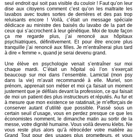
seul endroit qui soit pas visible du couloir ! Faut qu’on leur
dise aux citoyens comment c’est qu’on les maltraite les
lavabos avec toutes sortes de derrières et des pas trop
reluisants encore ! Voilà, c’était un message spéciale
dédicace au ministre des baisés du lavabo de la part de
ceux qui s’accrochent à leur génétique. Moi de toute façon
ça me regarde plus, j’ai renoncé aux hôpitaux
psychiatriques, définitivement. Et pour être encore plus
tranquille j’ai renoncé aux filles. Je m’entraînerai plus tard
à dire « femme », quand je serai devenu grand.
Une élève en psychologie venait s’entraîner sur moi
chaque mardi. C’était un hôpital où l’on s’exerçait
beaucoup sur moi dans l’ensemble. Lamictal (mon psy
dans la vie) m’avait recommandé à elle. Muriel, son
prénom, apprenait son métier et moi ça faisait un moment
justement que je défilais devant la profession, ce qui faisait
de moi un patient des plus instructeurs et réputés. Au fur et
à mesure que mon existence se ratatinait, je m’efforçais de
conserver autant d’utilité que possible. Passé sous un
certain seuil d’usage, vous en perdez presque ce que les
économistes nomment, le dimanche matin au sortir de la
messe, votre dignité humaine. Vous voilà devenu klebs. Ne
vous reste plus alors qu’à rétrocéder votre matière au
Grand Tout pour des usages plus prometteurs, et vous