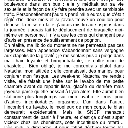
boulevards dans son bus ; elle y méditait sur sa vie
sexuelle et la façon de s’y faire prendre avec un semblable
trafic. Personnellement j’aurais parié mille euros que c’était
réglé d’ici deux mois et si j’avais trouvé un couillon pour
déposer la mise en face, j’aurais mis fin au suspens dans
la journée, j’aurais fait le déplacement de braguette moi-
même en personne. Il n’y a que les cons qui changent pas
d’avis en présence de suffisamment de pognon.
En réalité, ma libido du moment ne me permettait pas ces
largesses. Mon appendice s’abandonnait sans vergogne
aux clapotis de la gravité ; je me sentais pris au piège dans
ma chair, fuyante et brinquebalante, ce coffre mou de
chasteté… Bien obligé, je me concentrais plutôt dans
Natacha, mon attitrée ; elle connaissait des manips pour
conjurer mon flasque. Les week-end Natacha me rendait
visite, elle faisait une halte sur le lavabo de ma petite
chambre avant de repartir fissa, glacée du derrière mais
joyeuse parce qu’elle bossait à Lyon alors. Elle aurait bien
stationné plus longtemps sur mon lavabo je crois, pour
d’autres inconfortables orgasmes. L’un dans l’autre,
l’inconfort du lavabo, le moelleux de mon corps, le bilan
demeurait excédentaire. Mais la SNCF menaçait
constamment de partir à l’heure, et c’est ça qu’est super
vicieux chez les cheminots, cette incertitude du retard…
Dès midi le dimanche, il nous fallait déchirer toutes les