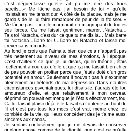
c’est dégueulasse qu’elle ait pu me dire des trucs
pareils…« Me lâche pas, j’ai besoin de toi » qu’elle
insistait en me tenant dur. A côté de la plaque, mais je me
gardais de le lui faire remarquer de peur de la froisser. «
Me lâche pas… », elle murmurait en m’agrippant de toutes
ses forces. Ca me faisait gentiment marrer…Natacha…
Tais toi Natacha, c’est dur ce que tu me dis là… Mais barre
toi Natacha…Barre toi !…Barre toi Natacha et laisse moi
crever sans remords…
Au fond je crois que l’aimais, bien que cela n’apparût pas
très nettement au niveau de mes émotions, à l’époque.
C’est d’ailleurs ce que je lui disais, qu’en théorie j’étais
réellement amoureux d’elle et que ça me faisait bien chier
de pas pouvoir en profiter parce que j’étais doté d’un gros
potentiel en amour. Seulement il trouvait pas à s’exprimer
pleinement au tréfonds de ma dépression. Dans d’autres
circonstances psychiatriques, lui disais-je, j’aurais été fou
amoureux d’elle, et que relativement à mon cerveau
déprimé on pouvait estimer que je l’étais effectivement, fou.
Ca lui faisait plaisir déjà, elle faisait sa contente au bout du
fil et c’est pas tous les mecs c’est vrai, même chez les
comblés de la vie, qui leurs concèdent des je t’aime aussi
sincères aux nanas.
Je sentais confusément que je me devais de conserver
quelque chose comme de la dignité, que c’est ce qu’elle