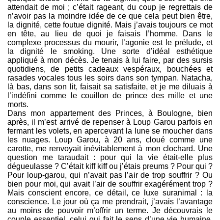
attendait de moi ; c’était rageant, du coup je regrettais de
n’avoir pas la moindre idée de ce que cela peut bien être,
la dignité, cette foutue dignité. Mais j’avais toujours ce mot
en tête, au lieu de quoi je faisais l’homme. Dans le
complexe processus du mourir, l’agonie est le prélude, et
la dignité le smoking. Une sorte d’idéal esthétique
appliqué à mon décès. Je tenais à lui faire, par des sursis
quotidiens, de petits cadeaux vespéraux, bouchées et
rasades vocales tous les soirs dans son tympan. Natacha,
là bas, dans son lit, faisait sa satisfaite, et je me diluais à
l’indéfini comme le couillon de prince des mille et une
morts.
Dans mon appartement des Princes, à Boulogne, bien
après, il m’est arrivé de repenser à Loup Garou parfois en
fermant les volets, en apercevant la lune se moucher dans
les nuages. Loup Garou, à 20 ans, cloué comme une
carotte, me renvoyait inévitablement à mon clochard. Une
question me taraudait : pour qui la vie était-elle plus
dégueulasse ? C’était kiff kiff ou j’étais preums ? Pour qui ?
Pour loup-garou, qui n’avait pas l’air de trop souffrir ? Ou
bien pour moi, qui avait l’air de souffrir exagérément trop ?
Mais conscient encore, ce détail, ce luxe suranimal : la
conscience. Le jour où ça me prendrait, j’avais l’avantage
au moins de pouvoir m’offrir un terme. Je découvrais le
couple essentiel, celui qui fait le sens d’une vie humaine.