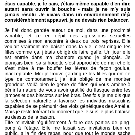
étais capable, je le sais, j’étais même capable d’en dire
autant sans ouvrir la bouche - mais je ne m’y suis
jamais résolu. Je vivais dans un environnement déjà
considérablement appauvri, je ne devais rien balancer.
Je l’ai donc gardée autour de moi, dans une proximité
variable, et ce en dépit des agressions sexuelles
commises à mon encontre à deux ou trois reprises. Elle
voulait vraiment me baiser dans la vie, c’est dingue les
filles comme ça, j’étais obligé de faire gaffe. Un jour elle
est entrée dans ma chambre quand je pionçais. Je
pionçais bien, sa silhouette s’est approchée de moi et elle
s’est mise à me bouffer les lèvres de façon goulue,
inacceptable. Moi je trouve ça dingue les filles qui ont ce
type de comportement, j’ai été obligé de me montrer
grondeur. Voilà bien le genre de filles qui vous amène à
bénir la nature de vous avoir gratifié du flasque entre les
jambes et des biscotos sur les bras. Des fois je me dis que
la sélection naturelle a favorisé les individus masculins
capables de se prémunir des viols génétiques des Amélie.
Mais je reste tolérant du moment que je suis le plus balaise
au dessus de la baston.
Elle m’invitait régulièrement à faire des parties de ping-
pong à l’étage. Elle me faisait ses invitations bien en
public, à la fin des repas, pour que tout le monde sache