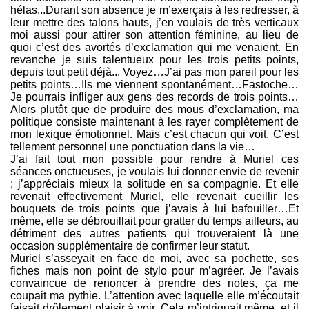
hélas...Durant son absence je m’exerçais à les redresser, à
leur mettre des talons hauts, j’en voulais de très verticaux
moi aussi pour attirer son attention féminine, au lieu de
quoi c’est des avortés d’exclamation qui me venaient. En
revanche je suis talentueux pour les trois petits points,
depuis tout petit déjà... Voyez…J’ai pas mon pareil pour les
petits points…Ils me viennent spontanément…Fastoche…
Je pourrais infliger aux gens des records de trois points…
Alors plutôt que de produire des mous d’exclamation, ma
politique consiste maintenant à les rayer complètement de
mon lexique émotionnel. Mais c’est chacun qui voit. C’est
tellement personnel une ponctuation dans la vie…
J’ai fait tout mon possible pour rendre à Muriel ces
séances onctueuses, je voulais lui donner envie de revenir
; j’appréciais mieux la solitude en sa compagnie. Et elle
revenait effectivement Muriel, elle revenait cueillir les
bouquets de trois points que j’avais à lui bafouiller…Et
même, elle se débrouillait pour gratter du temps ailleurs, au
détriment des autres patients qui trouveraient là une
occasion supplémentaire de confirmer leur statut.
Muriel s’asseyait en face de moi, avec sa pochette, ses
fiches mais non point de stylo pour m’agréer. Je l’avais
convaincue de renoncer à prendre des notes, ça me
coupait ma pythie. L’attention avec laquelle elle m’écoutait
faisait drôlement plaisir à voir. Cela m’intriguait même, et il