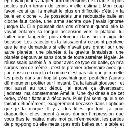
éprouvait pour s’adapter aux dimensions de la table, « plus
petites qu’un terrain de tennis » elle estimait. Mon coup
favori -celui qui la mettait le plus en difficulté- c’était « la
balle en cloche ». Je possédais une redoutable balle en
cloche faut croire, une arme secrète que j’avais ignorée
jusque là. Elle poussait des cris d’horreur quand elle la
voyait entamer sa longue ascension vers le plafond, lui
tailler une tangente, puis retomber dans un cri aigu de
bécasse. Les trajectoires la laissaient à ce point perplexe
que je me demandais si elle n’avait pas grandi sur une
autre planète, une planète à la gravité fantaisiste, une
planète dépourvue sans doute de toute astreinte légale. Je
réussissais parfois à la lober avec ce type de balle, ça m’a
surpris moi de même : c’est le premier adversaire avec qui
j’ai réussi ce coup là et comme c’est pas sûr que je remette
les pieds dans un hôpital psychiatrique, peut-être j’aurais
dû mieux en profiter sur l’instant. Ca la faisait glousser ; et
moi aussi au tout début, j’ai trouvé ça divertissant,
j’admets, ma consternante Amélie. Une dyskinésie de cet
ordre, c’était flatteur à découvrir. Puis j’ai senti qu’elle se
faisait délibérément, exagérément bécasse dans l’optique
que je la moque. Il y a des filles qui font ça pour
dragouiller- elles jouent à vous donner l’impression que
vous êtes le maître, mais moi ça m’emmerdait les parties
de ping-pong où elle mettait pas trois balles sur la table et