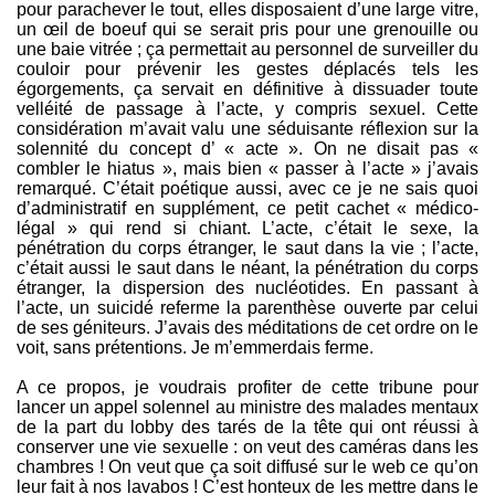
pour parachever le tout, elles disposaient d’une large vitre,
un œil de boeuf qui se serait pris pour une grenouille ou
une baie vitrée ; ça permettait au personnel de surveiller du
couloir pour prévenir les gestes déplacés tels les
égorgements, ça servait en définitive à dissuader toute
velléité de passage à l’acte, y compris sexuel. Cette
considération m’avait valu une séduisante réflexion sur la
solennité du concept d’ « acte ». On ne disait pas «
combler le hiatus », mais bien « passer à l’acte » j’avais
remarqué. C’était poétique aussi, avec ce je ne sais quoi
d’administratif en supplément, ce petit cachet « médico-
légal » qui rend si chiant. L’acte, c’était le sexe, la
pénétration du corps étranger, le saut dans la vie ; l’acte,
c’était aussi le saut dans le néant, la pénétration du corps
étranger, la dispersion des nucléotides. En passant à
l’acte, un suicidé referme la parenthèse ouverte par celui
de ses géniteurs. J’avais des méditations de cet ordre on le
voit, sans prétentions. Je m’emmerdais ferme.
A ce propos, je voudrais profiter de cette tribune pour
lancer un appel solennel au ministre des malades mentaux
de la part du lobby des tarés de la tête qui ont réussi à
conserver une vie sexuelle : on veut des caméras dans les
chambres ! On veut que ça soit diffusé sur le web ce qu’on
leur fait à nos lavabos ! C’est honteux de les mettre dans le