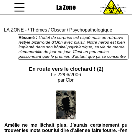
La Zone
coucou gamin
LA ZONE
-
/
Thèmes
/
Obscur
/
Psychopathologique
Résumé :
L'effet de surprise est niqué mais on retrouve
lestyle bizarroïde d'Obn avec plaisir. Notre héros est bien
implanté dans son hôpital psychiatrique, sa vie de merde
s'emmerdifie de jour en jour. C'est un peu moins
passionnant que le premier, d'autant que ça se concentre
sur les relations avec les femmes, mais ça passe quand
même très bien. Le final s'assombrit peu à peu, mettant
En route vers le clochard ! (2)
un point final désespéré à cette superbe tranche de vie.
Le 22/06/2006
par
Obn
Amélie ne me lâchait plus. J’aurais certainement pu
trouver les mots pour lui dire d’aller se faire foutre, -j’en