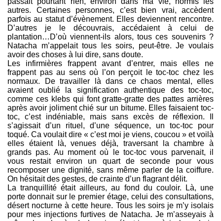
passait pourtant rien, environ dans ma vie, hormis les
autres. Certaines personnes, c’est bien vrai, accèdent
parfois au statut d’évènement. Elles deviennent rencontre.
D’autres je le découvrais, accédaient à celui de
plantation…D’où viennent-ils alors, tous ces souvenirs ?
Natacha m’appelait tous les soirs, peut-être. Je voulais
avoir des choses à lui dire, sans doute.
Les infirmières frappent avant d’entrer, mais elles ne
frappent pas au sens où l’on perçoit le toc-toc chez les
normaux. De travailler là dans ce chaos mental, elles
avaient oublié la signification authentique des toc-toc,
comme ces klebs qui font gratte-gratte des pattes arrières
après avoir joliment chié sur un bitume. Elles faisaient toc-
toc, c’est indéniable, mais sans excès de réflexion. Il
s’agissait d’un rituel, d’une séquence, un toc-toc pour
toqué. Ca voulait dire « c’est moi je viens, coucou » et voilà
elles étaient là, venues déjà, traversant la chambre à
grands pas. Au moment où le toc-toc vous parvenait, il
vous restait environ un quart de seconde pour vous
recomposer une dignité, sans même parler de la coiffure.
On hésitait des gestes, de crainte d’un flagrant délit.
La tranquillité était ailleurs, au fond du couloir. Là, une
porte donnait sur le premier étage, celui des consultations,
désert nocturne à cette heure. Tous les soirs je m’y isolais
pour mes injections furtives de Natacha. Je m’asseyais à