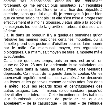
comme ses dispositions érotiques me rebutaient,
forcément, ça me rendait plus minutieux sur l’équilibre
sportif de nos parties. Donc je lui ai fixé des objectifs à
atteindre, sans quoi lui ai-je dit, je renonçais à jouer bien
que ça soye salop, tant pis ; et elle s’est mise à progresser
effectivement et à moins glousser. J’étais utile à la société,
j’enseignais les lois de la gravité en arborant des sourcils
sérieux.
J’ai lu dans un bouquin il y a quelques semaines qu’on
retrouve les mêmes jeux chez certaines mouettes, où la
femelle prend des postures d’oisillon pour se faire nourrir
par le mâle. Ca m’amusait moyen, ces régressions
biologiques. Ca m’amusait moyen de faire la mouette mâle
avec Amélie.
Ca a duré quelques temps, puis un mec est arrivé, un
jeune de 22 ou 23 ans. Le lendemain ils se baladaient les
deux, main dans la main, au beau milieu des vieillards
dépressifs. Ca mettait de la gaieté dans le couloir. On les
apercevait régulièrement sur les canapés à se découvrir
les lèvres et les gencives comme certains ados font dans
le métro, sous les regards fixes et centrifugipètes des
autres usagers. Les infirmières se demandaient jusqu’où
devait aller leur tolérance. Cette incontinence des babines
leur fournissait l’occasion de pratiquer ce qu’elles
appelaient « de la casuistique » ou bien « de l’éthique