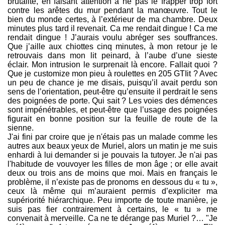
brutalité, en faisant attention à ne pas le frapper trop fort
contre les arêtes du mur pendant la manœuvre. Tout le
bien du monde certes, à l’extérieur de ma chambre. Deux
minutes plus tard il revenait. Ca me rendait dingue ! Ca me
rendait dingue ! J’aurais voulu abréger ses souffrances.
Que j’aille aux chiottes cinq minutes, à mon retour je le
retrouvais dans mon lit peinard, à l’aube d’une sieste
éclair. Mon intrusion le surprenait là encore. Fallait quoi ?
Que je customize mon pieu à roulettes en 205 GTIit ? Avec
un peu de chance je me disais, puisqu’il avait perdu son
sens de l’orientation, peut-être qu’ensuite il perdrait le sens
des poignées de porte. Qui sait ? Les voies des démences
sont impénétrables, et peut-être que l’usage des poignées
figurait en bonne position sur la feuille de route de la
sienne.
J'ai fini par croire que je n'étais pas un malade comme les
autres aux beaux yeux de Muriel, alors un matin je me suis
enhardi à lui demander si je pouvais la tutoyer. Je n'ai pas
l'habitude de vouvoyer les filles de mon âge ; or elle avait
deux ou trois ans de moins que moi. Mais en français le
problème, il n’existe pas de pronoms en dessous du « tu »,
ceux là même qui m’auraient permis d’expliciter ma
supériorité hiérarchique. Peu importe de toute manière, je
suis pas fier contrairement à certains, le « tu » me
convenait à merveille. Ca ne te dérange pas Muriel ?… "Je