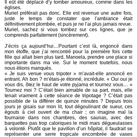
Il eût été déplacé d’y tomber amoureux, comme dans les
églises.
Muriel préférait pas donc. Elle est revenue une autre fois,
juste le temps de constater que l'ambiance était
définitivement plombée, et puis je ne l'ai plus jamais revue.
Muriel, sachez si vous tombez sur ces lignes, que je
comprends parfaitement (sincèrement).
J’écris ça aujourd’hui…Pourtant c’est là, engoncé dans
mon étoffe, que j’ai rencontré pour la première fois cette
fille qui allait bien plus tard, Manoela, prendre une place si
importante dans ma vie. Sur le moment toutefois, nous
nous étions manqués.
« Je suis venue vous tripoter » m’avait-elle annoncé en
entrant. Ah bon ? m’étais-je étonné, incrédule. « Oui oui je
vous dis, ôtez le haut de votre pyjama et tournez vous… »
Tournez moi ? C’était bien aimable de sa part, mais, elle
tenait vraiment à cette séance de tripotage ? C’était pas
possible de la différer de quinze minutes ? Depuis trois
jours je gisais sur mon lit, tout dégoulinant de sueur, ces
égouts à ciel ouvert de ma chair ; on imagine mal la
fournaise dans nos chambres, des saunas, avec des
barquettes pas trop caloriques le midi mais dégueulasses
à volonté. Plutôt que le pavillon d’un hôpital, il faudrait se
représenter une serre tropicale encombrée de vases