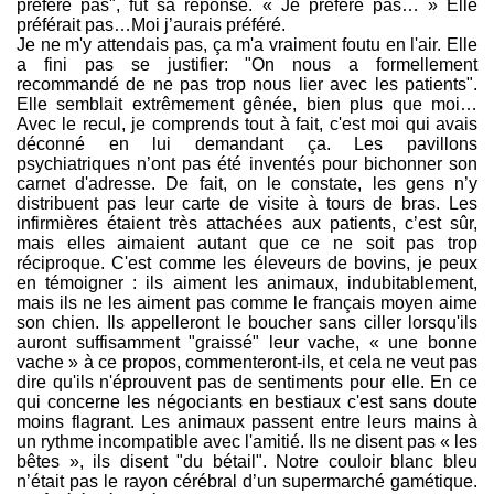
préfère pas", fut sa réponse. « Je préfère pas… » Elle
préférait pas…Moi j’aurais préféré.
Je ne m'y attendais pas, ça m'a vraiment foutu en l'air. Elle
a fini pas se justifier: "On nous a formellement
recommandé de ne pas trop nous lier avec les patients".
Elle semblait extrêmement gênée, bien plus que moi…
Avec le recul, je comprends tout à fait, c'est moi qui avais
déconné en lui demandant ça. Les pavillons
psychiatriques n’ont pas été inventés pour bichonner son
carnet d'adresse. De fait, on le constate, les gens n’y
distribuent pas leur carte de visite à tours de bras. Les
infirmières étaient très attachées aux patients, c’est sûr,
mais elles aimaient autant que ce ne soit pas trop
réciproque. C'est comme les éleveurs de bovins, je peux
en témoigner : ils aiment les animaux, indubitablement,
mais ils ne les aiment pas comme le français moyen aime
son chien. Ils appelleront le boucher sans ciller lorsqu'ils
auront suffisamment "graissé" leur vache, « une bonne
vache » à ce propos, commenteront-ils, et cela ne veut pas
dire qu'ils n'éprouvent pas de sentiments pour elle. En ce
qui concerne les négociants en bestiaux c'est sans doute
moins flagrant. Les animaux passent entre leurs mains à
un rythme incompatible avec l'amitié. Ils ne disent pas « les
bêtes », ils disent "du bétail". Notre couloir blanc bleu
n’était pas le rayon cérébral d’un supermarché gamétique.