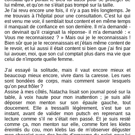
lui même, et qu'on ne s'était pas trompé sur la taille.
Je l'ai revu encore une fois, il n'y a pas très longtemps. Je
me trouvais à l'hôpital pour une consultation. C'est lui qui
est venu me voir, il semblait tout content et en même temps
il manquait de confiance en son derrière. Il m'a demandé -
on devinait qu'il craignait la réponse- il m'a demandé : «
Vous me reconnaissez ? » Mais oui je le reconnaissais !
Bien sûr que je le reconnaissais et j'étais même content de
le revoir, et lui aussi il était content si bien que j'ai fini par
lui avouer, moi, que son cul comptait plus dans ma vie que
celui de n'importe quelle femme.
J’ai essayé la solitude, mais il vaut encore mieux et
beaucoup mieux encore, vivre dans la caresse. Les rues
sont bondées de corps, mais comment savoir lesquels
qu’on peut frôler ?
Assise à mes côtés, Natacha lisait son journal posé sur la
table, à voix haute pour mon inattention ; je suis allé
déposer mon menton sur son épaule gauche, tout
doucement. Elle a tressailli légèrement, s’est tue un
instant, avant de valider mon putsch en reprenant sa
lecture comme s’il ne s’était rien passé. Et je suis resté
comme ça, mon menton sur elle, comme font les klebs
éreintés du cou, mon klebs las de m’observer déguster