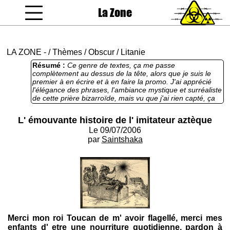
La Zone
coucou gamin
LA ZONE
-
/
Thèmes
/
Obscur
/
Litanie
Résumé :
Ce genre de textes, ça me passe
complètement au dessus de la tête, alors que je suis le
premier à en écrire et à en faire la promo. J'ai apprécié
l'élégance des phrases, l'ambiance mystique et surréaliste
de cette prière bizarroïde, mais vu que j'ai rien capté, ça
m'a paru bien long. Sur l'instant c'est beau, sur la
longueur ça saoûle.
L' émouvante histoire de l' imitateur aztèque
Le 09/07/2006
par
Saintshaka
Merci mon roi Toucan de m' avoir flagellé, merci mes
enfants d' etre une nourriture quotidienne, pardon à