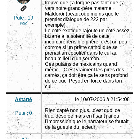
trouve que ça lorgne pas tant que ça
vers notre grand-père maternel
Maldoror (beaucoup moins que le
Pute :
19
premier dialogue de 222 par
void
exemple).
Le coté exotique rajoute un coté assez
bizarre à la solennité de cette
incompréhensible prière, c'est un peu
comme si un prêtre catholique se
prenait un cocotier dans le cul au
beau milieu d'un sermon.
Ces putains de mexicains quand
même... C'est vraiment les pires des
camés, ça doit être ça le sens profond
de ce truc. Peyotl en force dans ton
cul.
Astarté
le 10/07/2006 à 21:54:08
Rien capté non plus...c'est quoi ce
Pute :
0
truc, désolée mais en lisant j'ai eu
l'impression que le narrateur se foutait
de la gueule du lecteur