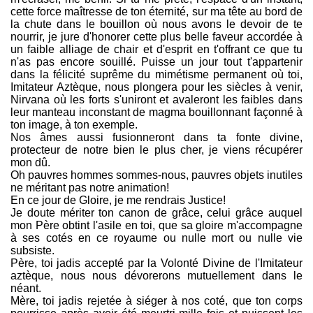
cette force maîtresse de ton éternité, sur ma tête au bord de
la chute dans le bouillon où nous avons le devoir de te
nourrir, je jure d'honorer cette plus belle faveur accordée à
un faible alliage de chair et d'esprit en t'offrant ce que tu
n'as pas encore souillé. Puisse un jour tout t'appartenir
dans la félicité suprême du mimétisme permanent où toi,
Imitateur Aztèque, nous plongera pour les siècles à venir,
Nirvana où les forts s'uniront et avaleront les faibles dans
leur manteau inconstant de magma bouillonnant façonné à
ton image, à ton exemple.
Nos âmes aussi fusionneront dans ta fonte divine,
protecteur de notre bien le plus cher, je viens récupérer
mon dû.
Oh pauvres hommes sommes-nous, pauvres objets inutiles
ne méritant pas notre animation!
En ce jour de Gloire, je me rendrais Justice!
Je doute mériter ton canon de grâce, celui grâce auquel
mon Père obtint l'asile en toi, que sa gloire m'accompagne
à ses cotés en ce royaume ou nulle mort ou nulle vie
subsiste.
Père, toi jadis accepté par la Volonté Divine de l'Imitateur
aztèque, nous nous dévorerons mutuellement dans le
néant.
Mère, toi jadis rejetée à siéger à nos coté, que ton corps