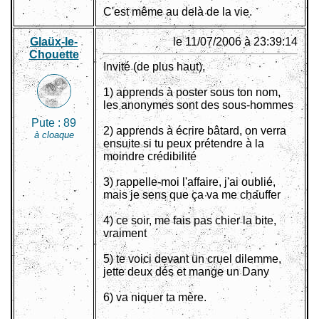
C'est même au delà de la vie.
Glaüx-le-
le 11/07/2006 à 23:39:14
Chouette
Invité (de plus haut),
1) apprends à poster sous ton nom,
les anonymes sont des sous-hommes
Pute :
89
2) apprends à écrire bâtard, on verra
à cloaque
ensuite si tu peux prétendre à la
moindre crédibilité
3) rappelle-moi l'affaire, j'ai oublié,
mais je sens que ça va me chauffer
4) ce soir, me fais pas chier la bite,
vraiment
5) te voici devant un cruel dilemme,
jette deux dés et mange un Dany
6) va niquer ta mère.