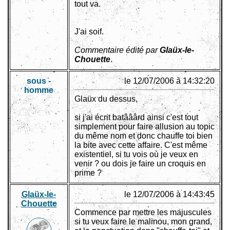
tout va.
J'ai soif.
Commentaire édité par
Glaüx-le-
Chouette
.
sous -
le 12/07/2006 à 14:32:20
homme
Glaüx du dessus,
si j'ai écrit batââârd ainsi c'est tout
simplement pour faire allusion au topic
du même nom et donc chauffe toi bien
la bite avec cette affaire. C'est même
existentiel, si tu vois où je veux en
venir ? ou dois je faire un croquis en
prime ?
Glaüx-le-
le 12/07/2006 à 14:43:45
Chouette
Commence par mettre les majuscules
si tu veux faire le malinou, mon grand,