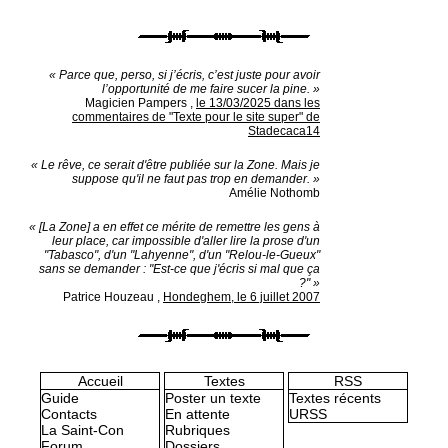
« Parce que, perso, si j’écris, c’est juste pour avoir
l’opportunité de me faire sucer la pine. »
Magicien Pampers
,
le 13/03/2025 dans les
commentaires de "Texte pour le site super" de
Stadecaca14
« Le rêve, ce serait d'être publiée sur la Zone. Mais je
suppose qu'il ne faut pas trop en demander. »
Amélie Nothomb
« [La Zone] a en effet ce mérite de remettre les gens à
leur place, car impossible d'aller lire la prose d'un
"Tabasco", d'un "Lahyenne", d'un "Relou-le-Gueux"
sans se demander : "Est-ce que j'écris si mal que ça
?" »
Patrice Houzeau
,
Hondeghem, le 6 juillet 2007
Accueil
Textes
RSS
Guide
Poster un texte
Textes récents
Contacts
En attente
URSS
La Saint-Con
Rubriques
Forum
Dossiers