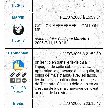
Pute :
7
Marvin
le 11/07/2006 à 15:59:34
CALL ON MEEEEEEEE !!! CALL ON
ME !
commentaire édité par
Marvin
le
Pute :
7
2006-7-11 16:0:16
Lapinchien
le 11/07/2006 à 21:52:39
on sent bien dans le texte qu'a
l'apogee de cette sublime civilisation
apparaitra le guacamole, la tequila, la
chips de maïs triangulaire, les tacos,
les buritos, le pulco citron, les putes
de Tijuana... C'est au dela du bien vu,
Pute :
98
c'est au dela de la clairvoyance, c'est
à mort
au dela de la divination.
Invité
le 11/07/2006 à 23:15:47