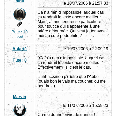
nihil
le 10/07/2006 à 21:57:33
Ca n'a rien d'impossible, auquel cas
ça rendrait le texte encore meilleur.
Mais j'ai une tendresse particulière
pour tout ce qui s'apparente à une
prière détournée. Qui veut jouer avec
Pute :
19
moi au curé pédophile ?
void
Astarté
le 10/07/2006 à 22:09:19
"Ca n'a rien d'impossible, auquel cas
Pute :
0
ça rendrait le texte encore meilleur."
Effectivement...si c'est le cas.
Euhhh...sinon p'(r)être que l'Abbé
(ouais bon je vais ma coucher, ou me
pendre...)
Marvin
le 11/07/2006 à 15:59:23
Ca me donne envie de danser !