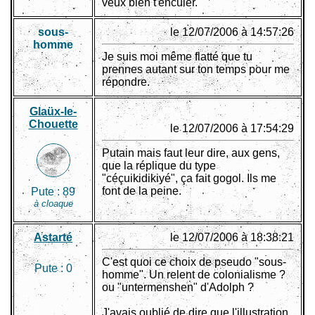
veux bien t'enculer.
sous-
le 12/07/2006 à 14:57:26
homme
Je suis moi même flatté que tu
prennes autant sur ton temps pour me
répondre.
Glaüx-le-
Chouette
le 12/07/2006 à 17:54:29
Putain mais faut leur dire, aux gens,
que la réplique du type
"céçuikidikiyé", ça fait gogol. Ils me
font de la peine.
Pute :
89
à cloaque
Astarté
le 12/07/2006 à 18:38:21
C'est quoi ce choix de pseudo "sous-
Pute :
0
homme". Un relent de colonialisme ?
ou "untermenshen" d'Adolph ?
J'avais oublié de dire que l'illustration