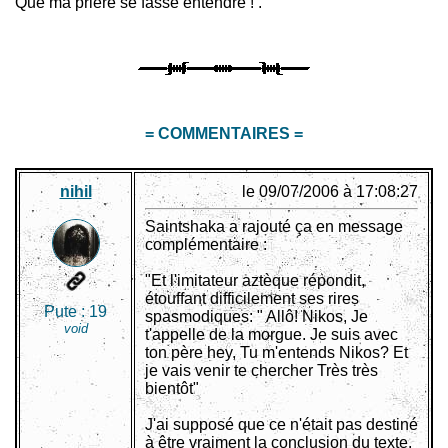
Que ma prière se fasse entendre ! .
= COMMENTAIRES =
nihil
le 09/07/2006 à 17:08:27
Saintshaka a rajouté ça en message
complémentaire :
"Et l'imitateur aztèque répondit,
étouffant difficilement ses rires
Pute :
19
spasmodiques: " Allô! Nikos, Je
void
t'appelle de la morgue. Je suis avec
ton père hey, Tu m'entends Nikos? Et
je vais venir te chercher Très très
bientôt"
J'ai supposé que ce n'était pas destiné
à être vraiment la conclusion du texte,