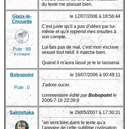
du texte me plaisait bien.
Glaüx-le-
le 12/07/2006 à 18:56:44
Chouette
C'est juste qu'il a pas d'idées par lui-
même et qu'il reprend mes insultes à
son compte.
Lui fais pas de mal, c'est mon esclave
Pute :
89
sexuel tout neuf. Il marche bien.
à cloaque
Quand il m'aura lassé je te le laisserai.
Bobopoint
le 16/07/2006 à 00:49:11
J'adore sucer.
Pute :
0
commentaire édité par
Bobopoint
le
2006-7-16 22:39:9
Saintshaka
le 29/05/2007 à 17:30:31
"on sent bien dans le texte qu'a
l'apogee de cette sublime civilisation