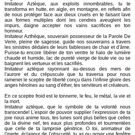
Imitateur Aztèque, aux exploits innombrables, tu te
transforma en hutte, en aigle, en montagne, en reflets afin
de nous protéger face aux dieux cruels en te faisant lave
aux formes multiples dont les cendres aveuglent les
impurs, daigne accepter nos vains sacrifices en ton
honneur.
Imitateur Azthèque, souverain possesseur de la Parole De
Verre, pleine de sagesse, guide nos souverains a travers
les sinistres dédales de leurs faiblesses de chair et d'âme.
Puisse-tu encore libérer de ton ventre le halo de lumière
chaude et humide, lac de pureté vierge de toute vie ou se
baignent les vertueux et les sacrifiés.
Imitateur aztèque rayonnant au-dessus des mers de
l'aurore et du crépuscule que tu traversa pour nous
ramener le sceptre de liberté conçu dans l'infinie gloire des
anges héroïnes au sang d'éther, tes serviteurs et créateurs.
En ce sceptre froid est le tonnerre, le feu, le métal, la vie et
la mort.
Imitateur aztèque, que le symbole de ta volonté nous
transcende! L'espoir de pouvoir supplier l'expression de ta
joie nous anime tous, tes lunes sont plus belles que celles
de la divine nef, tes eaux plus profondes et tourmentées
que celle de ta lamproie génitrice. O toi, animateur de
l'inerte, éclaireur de l'obscurité, tu as pu poser une fenêtre