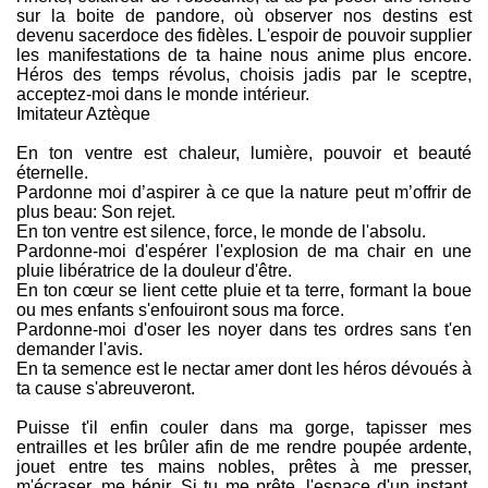
sur la boite de pandore, où observer nos destins est
devenu sacerdoce des fidèles. L'espoir de pouvoir supplier
les manifestations de ta haine nous anime plus encore.
Héros des temps révolus, choisis jadis par le sceptre,
acceptez-moi dans le monde intérieur.
Imitateur Aztèque
En ton ventre est chaleur, lumière, pouvoir et beauté
éternelle.
Pardonne moi d’aspirer à ce que la nature peut m’offrir de
plus beau: Son rejet.
En ton ventre est silence, force, le monde de l'absolu.
Pardonne-moi d'espérer l'explosion de ma chair en une
pluie libératrice de la douleur d'être.
En ton cœur se lient cette pluie et ta terre, formant la boue
ou mes enfants s'enfouiront sous ma force.
Pardonne-moi d'oser les noyer dans tes ordres sans t'en
demander l'avis.
En ta semence est le nectar amer dont les héros dévoués à
ta cause s'abreuveront.
Puisse t'il enfin couler dans ma gorge, tapisser mes
entrailles et les brûler afin de me rendre poupée ardente,
jouet entre tes mains nobles, prêtes à me presser,
m'écraser, me bénir. Si tu me prête, l'espace d'un instant,