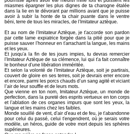
pourrisse après avoir été meurtri mille fois et puissent les
miasmes épargner les plus dignes de ta charogne étalée
dans la lie en te dévorant par millions avant que je puisse
avoir à subir la honte de ta chair puante dans le ventre
béni, terre de tous les miracles, de l'Imitateur aztèque.
Et au nom de l'Imitateur Aztèque, je t'accorde son pardon
par cette lame expiatrice forgée dans la pitié pour que je
puisse sauver l'honneur en t'arrachant la langue, les mains
et les yeux.
Et jusqu'a la fin de tes jours impies, tu devras remercier
l'Imitateur Aztèque de sa clémence, lui qui t'a fait connaître
le bonheur d'une libération imméritée.
Et selon la volonté de l'Imitateur Aztèque, soit je partirais,
couvert de gloire en ses terres, soit je devrais errer encore
et encore, parmi les porcs chauds d’un sang agité et viciant
l’air de leur souffle et de leurs mots.
Que vienne en ton nom, Imitateur Aztèque, un monde de
perfection, dans la pureté des esprits vertueux en ton corps
et l'ablation de ces organes impurs que sont les yeux, la
langue et les mains chez les faibles.
Monde souillé de vent, d'air d'eau et de feu, je t'abandonne
pour celui du passé, celui t'engendrent, où je serais votre
modèle, un héros, guide de votre mort depuis les sphères
supérieures.