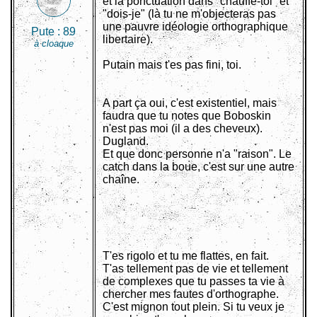
et la ponctuation dans "chauffe-toi" et
"dois-je" (là tu ne m'objecteras pas
une pauvre idéologie orthographique
Pute :
89
libertaire).
à cloaque
Putain mais t'es pas fini, toi.
A part ça oui, c'est existentiel, mais
faudra que tu notes que Boboskin
n'est pas moi (il a des cheveux).
Dugland.
Et que donc personne n'a "raison". Le
catch dans la boue, c'est sur une autre
chaîne.
T'es rigolo et tu me flattes, en fait.
T'as tellement pas de vie et tellement
de complexes que tu passes ta vie à
chercher mes fautes d'orthographe.
C'est mignon tout plein. Si tu veux je