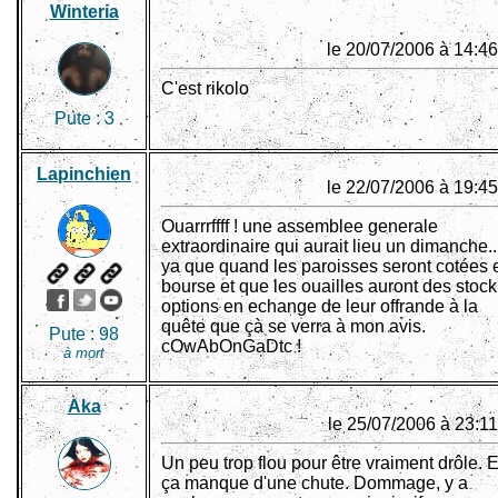
Winteria
le 20/07/2006 à 14:46
C'est rikolo
Pute :
3
Lapinchien
le 22/07/2006 à 19:45
Ouarrrffff ! une assemblee generale
extraordinaire qui aurait lieu un dimanche..
ya que quand les paroisses seront cotées 
bourse et que les ouailles auront des stock
options en echange de leur offrande à la
quête que çà se verra à mon avis.
Pute :
98
cOwAbOnGaDtc !
à mort
Aka
le 25/07/2006 à 23:1
Un peu trop flou pour être vraiment drôle. E
ça manque d'une chute. Dommage, y a