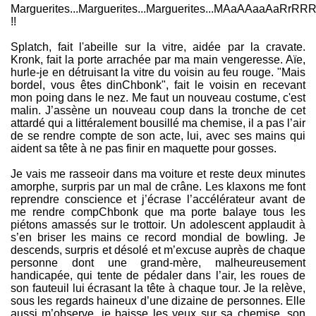
Marguerites...Marguerites...Marguerites...MAaAAaaAaR
!!
Splatch, fait l'abeille sur la vitre, aidée par la cravate.
Kronk, fait la porte arrachée par ma main vengeresse. Aïe,
hurle-je en détruisant la vitre du voisin au feu rouge. "Mais
bordel, vous êtes dinChbonk", fait le voisin en recevant
mon poing dans le nez. Me faut un nouveau costume, c'est
malin. J’assène un nouveau coup dans la tronche de cet
attardé qui a littéralement bousillé ma chemise, il a pas l’air
de se rendre compte de son acte, lui, avec ses mains qui
aident sa tête à ne pas finir en maquette pour gosses.
Je vais me rasseoir dans ma voiture et reste deux minutes
amorphe, surpris par un mal de crâne. Les klaxons me font
reprendre conscience et j’écrase l’accélérateur avant de
me rendre compChbonk que ma porte balaye tous les
piétons amassés sur le trottoir. Un adolescent applaudit à
s’en briser les mains ce record mondial de bowling. Je
descends, surpris et désolé et m’excuse auprès de chaque
personne dont une grand-mère, malheureusement
handicapée, qui tente de pédaler dans l’air, les roues de
son fauteuil lui écrasant la tête à chaque tour. Je la relève,
sous les regards haineux d’une dizaine de personnes. Elle
aussi m’observe, je baisse les yeux sur sa chemise, son