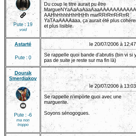
Du coup le titre aurait pu être
MargueNYaAaAaAaaAaaAAAAAAAAAA
AAHhHhhhHhHHHh marRRrRrrRrRrrR
YaTAaAAAAaaa, ça aurait été plus cohére
Pute :
19
et plus lisible.
void
Astarté
le 20/07/2006 à 12:47
Se rappelle quoi bande d'abrutis (bin vi si 
Pute :
0
pas de suite je reste sur ma fin là)
Dourak
Smerdiakov
le 20/07/2006 à 13:03
Se rappelle n'importe quoi avec une
marguerite.
Soyons sénogogues.
Pute :
-6
ma non
troppo