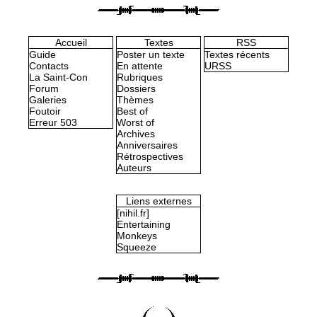
Accueil
Textes
RSS
Guide
Poster un texte
Textes récents
Contacts
En attente
URSS
La Saint-Con
Rubriques
Forum
Dossiers
Galeries
Thèmes
Foutoir
Best of
Erreur 503
Worst of
Archives
Anniversaires
Rétrospectives
Auteurs
Liens externes
[nihil.fr]
Entertaining
Monkeys
Squeeze