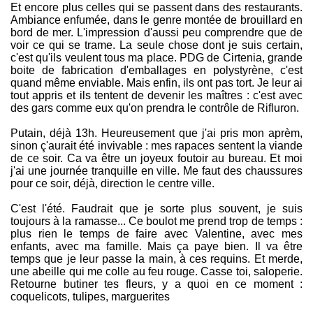
Et encore plus celles qui se passent dans des restaurants.
Ambiance enfumée, dans le genre montée de brouillard en
bord de mer. L'impression d'aussi peu comprendre que de
voir ce qui se trame. La seule chose dont je suis certain,
c'est qu'ils veulent tous ma place. PDG de Cirtenia, grande
boite de fabrication d'emballages en polystyrène, c'est
quand même enviable. Mais enfin, ils ont pas tort. Je leur ai
tout appris et ils tentent de devenir les maîtres : c'est avec
des gars comme eux qu'on prendra le contrôle de Rifluron.
Putain, déjà 13h. Heureusement que j'ai pris mon aprèm,
sinon ç'aurait été invivable : mes rapaces sentent la viande
de ce soir. Ca va être un joyeux foutoir au bureau. Et moi
j'ai une journée tranquille en ville. Me faut des chaussures
pour ce soir, déjà, direction le centre ville.
C'est l'été. Faudrait que je sorte plus souvent, je suis
toujours à la ramasse... Ce boulot me prend trop de temps :
plus rien le temps de faire avec Valentine, avec mes
enfants, avec ma famille. Mais ça paye bien. Il va être
temps que je leur passe la main, à ces requins. Et merde,
une abeille qui me colle au feu rouge. Casse toi, saloperie.
Retourne butiner tes fleurs, y a quoi en ce moment :
coquelicots, tulipes, marguerites