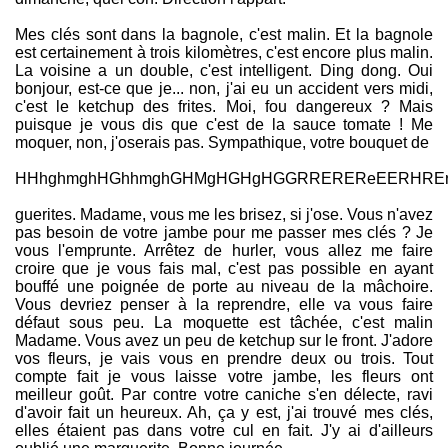
Mes clés sont dans la bagnole, c'est malin. Et la bagnole
est certainement à trois kilomètres, c'est encore plus malin.
La voisine a un double, c'est intelligent. Ding dong. Oui
bonjour, est-ce que je... non, j'ai eu un accident vers midi,
c'est le ketchup des frites. Moi, fou dangereux ? Mais
puisque je vous dis que c'est de la sauce tomate ! Me
moquer, non, j'oserais pas. Sympathique, votre bouquet de
HHhghmghHGhhmghGHMgHGHgHGGRREREReEERHRErh
guerites. Madame, vous me les brisez, si j'ose. Vous n'avez
pas besoin de votre jambe pour me passer mes clés ? Je
vous l'emprunte. Arrêtez de hurler, vous allez me faire
croire que je vous fais mal, c'est pas possible en ayant
bouffé une poignée de porte au niveau de la mâchoire.
Vous devriez penser à la reprendre, elle va vous faire
défaut sous peu. La moquette est tâchée, c'est malin
Madame. Vous avez un peu de ketchup sur le front. J'adore
vos fleurs, je vais vous en prendre deux ou trois. Tout
compte fait je vous laisse votre jambe, les fleurs ont
meilleur goût. Par contre votre caniche s'en délecte, ravi
d'avoir fait un heureux. Ah, ça y est, j'ai trouvé mes clés,
elles étaient pas dans votre cul en fait. J'y ai d'ailleurs