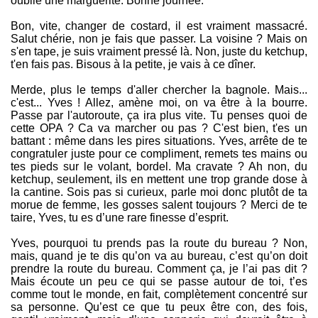
oublié une marguerite. Bonne journée.
Bon, vite, changer de costard, il est vraiment massacré.
Salut chérie, non je fais que passer. La voisine ? Mais on
s'en tape, je suis vraiment pressé là. Non, juste du ketchup,
t'en fais pas. Bisous à la petite, je vais à ce dîner.
Merde, plus le temps d'aller chercher la bagnole. Mais...
c'est... Yves ! Allez, amène moi, on va être à la bourre.
Passe par l'autoroute, ça ira plus vite. Tu penses quoi de
cette OPA ? Ca va marcher ou pas ? C'est bien, t'es un
battant : même dans les pires situations. Yves, arrête de te
congratuler juste pour ce compliment, remets tes mains ou
tes pieds sur le volant, bordel. Ma cravate ? Ah non, du
ketchup, seulement, ils en mettent une trop grande dose à
la cantine. Sois pas si curieux, parle moi donc plutôt de ta
morue de femme, les gosses salent toujours ? Merci de te
taire, Yves, tu es d’une rare finesse d’esprit.
Yves, pourquoi tu prends pas la route du bureau ? Non,
mais, quand je te dis qu’on va au bureau, c’est qu’on doit
prendre la route du bureau. Comment ça, je l’ai pas dit ?
Mais écoute un peu ce qui se passe autour de toi, t’es
comme tout le monde, en fait, complètement concentré sur
sa personne. Qu’est ce que tu peux être con, des fois,