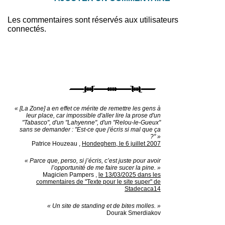
Les commentaires sont réservés aux utilisateurs
connectés.
« [La Zone] a en effet ce mérite de remettre les gens à
leur place, car impossible d'aller lire la prose d'un
"Tabasco", d'un "Lahyenne", d'un "Relou-le-Gueux"
sans se demander : "Est-ce que j'écris si mal que ça
?" »
Patrice Houzeau
,
Hondeghem, le 6 juillet 2007
« Parce que, perso, si j’écris, c’est juste pour avoir
l’opportunité de me faire sucer la pine. »
Magicien Pampers
,
le 13/03/2025 dans les
commentaires de "Texte pour le site super" de
Stadecaca14
« Un site de standing et de bites molles. »
Dourak Smerdiakov