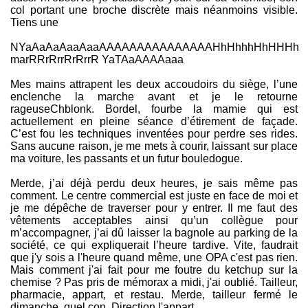
col portant une broche discrète mais néanmoins visible.
Tiens une
NYaAaAaAaaAaaAAAAAAAAAAAAAAAHhHhhhHhHHHh
marRRrRrrRrRrrR YaTAaAAAAaaa
Mes mains attrapent les deux accoudoirs du siège, l’une
enclenche la marche avant et je le retourne
rageuseChblonk. Bordel, fourbe la mamie qui est
actuellement en pleine séance d’étirement de façade.
C’est fou les techniques inventées pour perdre ses rides.
Sans aucune raison, je me mets à courir, laissant sur place
ma voiture, les passants et un futur bouledogue.
Merde, j’ai déjà perdu deux heures, je sais même pas
comment. Le centre commercial est juste en face de moi et
je me dépêche de traverser pour y entrer. Il me faut des
vêtements acceptables ainsi qu’un collègue pour
m’accompagner, j’ai dû laisser la bagnole au parking de la
société, ce qui expliquerait l’heure tardive. Vite, faudrait
que j'y sois a l'heure quand même, une OPA c'est pas rien.
Mais comment j'ai fait pour me foutre du ketchup sur la
chemise ? Pas pris de mémorax a midi, j'ai oublié. Tailleur,
pharmacie, appart, et restau. Merde, tailleur fermé le
dimanche, quel con. Direction l'appart.