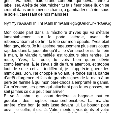
gentil vraiment, mais d’une connerie qui devrait être à
labelliser. Arrête de pleurnicher, tu fais fleur bleue là, on se
croirait dans un immense champ, à gambader et à rire sous
le soleil, caressant de nos mains les
NyYYyYaAaAhHhHhHAahHhmAahrRgGgUeRrErRrRGeGgI
Mon coude part dans la mâchoire d’Yves qui va s’étaler
lamentablement sur la porte latérale, avant de
rebondChbam et de finir la tête sur mon épaule. Yves était
bien gay, alors. Je lui assène rageusement plusieurs coups
rapides dans la joue afin qu’il aille s’embrocher sur le frein
à main, la viande tuméfiée est toujours plus tendre. La
route, Yves, la route, tu vois bien qu’on dévie
complètement là, je t’avais dit de faire attention, et stoppe
tout de suite cet air indifférent, je n’apprécie guère tes
mimiques. Bon, j’ai choppé le volant, je fonce sur la bande
d’arrêt d’urgence et fais de grands signes de la main à un
père de famille à qui mon pare-chocs a emprunté le gamin.
Ca m’énerve, les gens qui attachent pas leurs gosses, on
sait jamais ce qui peut leur arriver.
Et voilà l’abruti qui court derrière la bagnole tout en
gueulant des inepties incompréhensibles. La marche
arrière, c’est bon, je suis juste devant lui. Le bouton pour
ouvrir le coffre, il est là. Votre menton, vos dents et votre