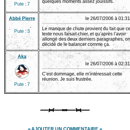
quelques moments assez jouissifs.
Pute :
7
Abbé Pierre
le 26/07/2006 à 01:31
Le manque de chute provient du fait que c
Pute :
3
texte nous faisait chier, et qu'après l'avoir
allongé des deux derniers paragraphes, on
décidé de le balancer comme ça.
Aka
le 26/07/2006 à 02:31
C'est dommage, elle m'intéressait cette
réunion. Je suis frustrée.
Pute :
7
= AJOUTER UN COMMENTAIRE =