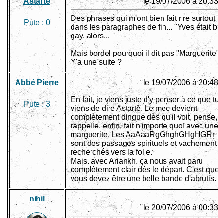
Astarté
le 19/07/2006 à 20:33
Des phrases qui m'ont bien fait rire surtout
Pute :
0
dans les paragraphes de fin... "Yves était b
gay, alors...
Mais bordel pourquoi il dit pas "Marguerite
Y'a une suite ?
Abbé Pierre
le 19/07/2006 à 20:48
En fait, je viens juste d'y penser à ce que t
Pute :
3
viens de dire Astarté. Le mec devient
complètement dingue dès qu'il voit, pense,
rappelle, enfin, fait n'importe quoi avec une
marguerite. Les AaAaaRgGhghGHgHGRr
sont des passages spirituels et vachement
recherchés vers la folie.
Mais, avec Ariankh, ça nous avait paru
complètement clair dès le départ. C'est qu
vous devez être une belle bande d'abrutis.
nihil
le 20/07/2006 à 00:33