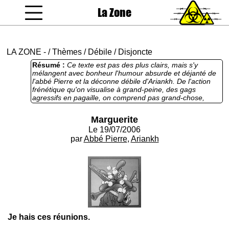
La Zone
coucou gamin
LA ZONE
-
/
Thèmes
/
Débile
/
Disjoncte
Résumé :
Ce texte est pas des plus clairs, mais s'y
mélangent avec bonheur l'humour absurde et déjanté de
l'abbé Pierre et la déconne débile d'Ariankh. De l'action
frénétique qu'on visualise à grand-peine, des gags
agressifs en pagaille, on comprend pas grand-chose,
mais ça a l'air marrant à première vue. Ce serait plus
efficace en BD.
Marguerite
Le 19/07/2006
par
Abbé Pierre
,
Ariankh
Je hais ces réunions.