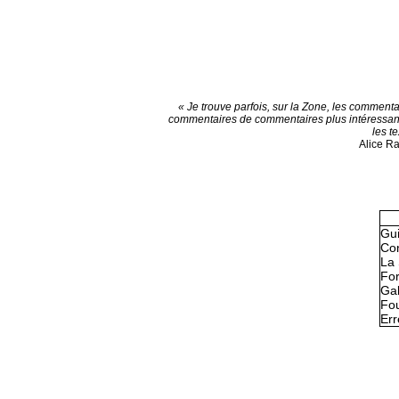
« Je trouve parfois, sur la Zone, les commenta
commentaires de commentaires plus intéressan
les te
Alice R
Gu
Con
La 
Fo
Gal
Fou
Err