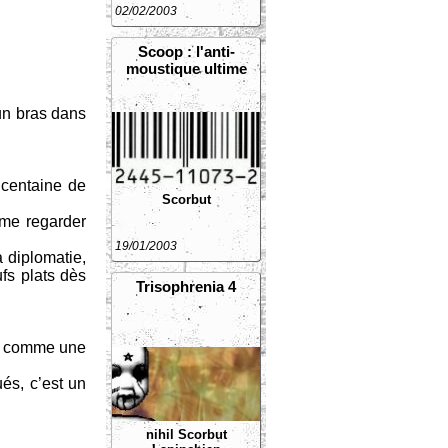
02/02/2003
Scoop : l'anti-
moustique ultime
 un bras dans
 centaine de
Scorbut
 me regarder
19/01/2003
a diplomatie,
fs plats dès
Trisophrenia 4
y a comme une
és, c’est un
nihil
Scorbut