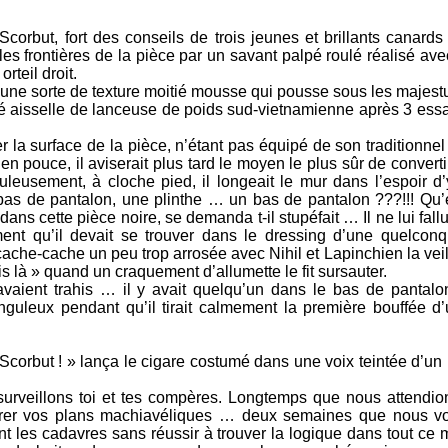
e Scorbut, fort des conseils de trois jeunes et brillants canar
 les frontières de la pièce par un savant palpé roulé réalisé avec
rteil droit.
e, une sorte de texture moitié mousse qui pousse sous les maje
 aisselle de lanceuse de poids sud-vietnamienne après 3 essa
ler la surface de la pièce, n’étant pas équipé de son traditionn
en pouce, il aviserait plus tard le moyen le plus sûr de convert
eusement, à cloche pied, il longeait le mur dans l’espoir d’
 bas de pantalon, une plinthe … un bas de pantalon ???!!! Qu’
dans cette pièce noire, se demanda t-il stupéfait … Il ne lui fall
ment qu’il devait se trouver dans le dressing d’une quelco
che-cache un peu trop arrosée avec Nihil et Lapinchien la veille
suis là » quand un craquement d’allumette le fit sursauter.
avaient trahis … il y avait quelqu’un dans le bas de pantalo
nguleux pendant qu’il tirait calmement la première bouffée d’u
corbut ! » lança le cigare costumé dans une voix teintée d’un 
surveillons toi et tes compères. Longtemps que nous attendi
arrer vos plans machiavéliques … deux semaines que nous v
 les cadavres sans réussir à trouver la logique dans tout ce m