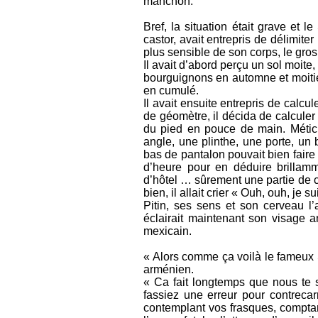
manchon.
Bref, la situation était grave et l
castor, avait entrepris de délimiter
plus sensible de son corps, le gros o
Il avait d’abord perçu un sol moit
bourguignons en automne et moitié
en cumulé.
Il avait ensuite entrepris de calcu
de géomètre, il décida de calculer 
du pied en pouce de main. Méticul
angle, une plinthe, une porte, un
bas de pantalon pouvait bien faire 
d’heure pour en déduire brillam
d’hôtel … sûrement une partie de ca
bien, il allait crier « Ouh, ouh, je 
Pitin, ses sens et son cerveau l’
éclairait maintenant son visage a
mexicain.
« Alors comme ça voilà le fameux S
arménien.
« Ca fait longtemps que nous te 
fassiez une erreur pour contrec
contemplant vos frasques, comptant