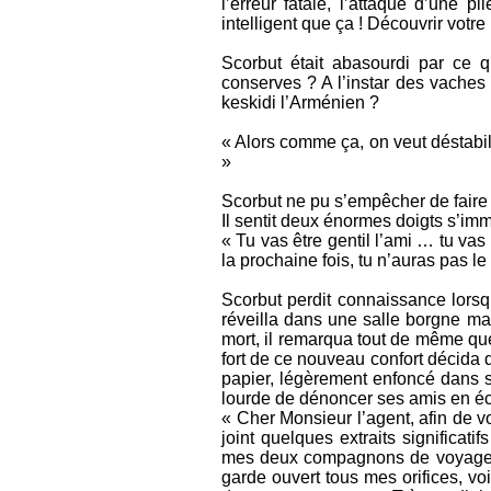
l’erreur fatale, l’attaque d’une
intelligent que ça ! Découvrir votr
Scorbut était abasourdi par ce q
conserves ? A l’instar des vaches 
keskidi l’Arménien ?
« Alors comme ça, on veut déstabil
»
Scorbut ne pu s’empêcher de faire
Il sentit deux énormes doigts s’im
« Tu vas être gentil l’ami … tu vas
la prochaine fois, tu n’auras pas le
Scorbut perdit connaissance lorsqu
réveilla dans une salle borgne ma
mort, il remarqua tout de même que,
fort de ce nouveau confort décida d
papier, légèrement enfoncé dans sa
lourde de dénoncer ses amis en écri
« Cher Monsieur l’agent, afin de vo
joint quelques extraits significat
mes deux compagnons de voyage. Je
garde ouvert tous mes orifices, vo