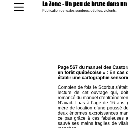
La Zone
- Un peu de brute dans un
Publication de textes sombres, débiles, violents.
coucou gamin
Page 567 du manuel des Castors 
en forêt québécoise » : En cas d
établir une cartographie sensorie
Combien de fois le Scorbut s’était 
lecture de cet ouvrage qui, doit
romancé du manuel d’entraînement 
N’avait-il pas à l’age de 16 ans, 
mère de location d’une poussé de 
deux énormes excroissances mamm
ce pas grâce à ces fabuleuses ast
sauvé ses mains fragiles de vila