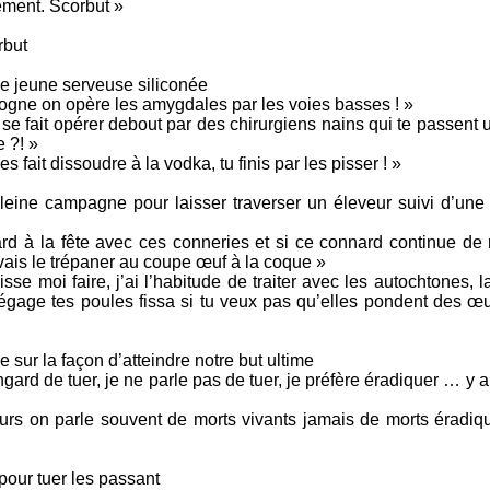
ement. Scorbut »
rbut
ne jeune serveuse siliconée
logne on opère les amygdales par les voies basses ! »
 se fait opérer debout par des chirurgiens nains qui te passent
e ?! »
s fait dissoudre à la vodka, tu finis par les pisser ! »
 pleine campagne pour laisser traverser un éleveur suivi d’une
tard à la fête avec ces conneries et si ce connard continue de
 vais le trépaner au coupe œuf à la coque »
sse moi faire, j’ai l’habitude de traiter avec les autochtones, l
dégage tes poules fissa si tu veux pas qu’elles pondent des œu
 sur la façon d’atteindre notre but ultime
ingard de tuer, je ne parle pas de tuer, je préfère éradiquer … 
eurs on parle souvent de morts vivants jamais de morts éradiqu
pour tuer les passant