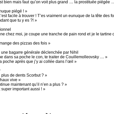
est bien mais faut qu’on voit plus grand … la prostituée piégée
unuque piégé ! »
est facile à trouver ! T’es vraiment un eunuque de la tête des foi
ndant que tu y es ?! »
tionnel
isine chez moi, je coupe une tranche de pain rond et je le tartine d
 mange des pizzas des fois »
s une bagarre générale déclenchée par Nihil
gue dans sa poche le con, te traiter de Couillemolleovsky … »
 sa poche après que j’y ai collée dans l’œil »
r
a plus de dents Scorbut ? »
 chaux vive »
ntinue maintenant qu’il n’en a plus ? »
t super important aussi ! »