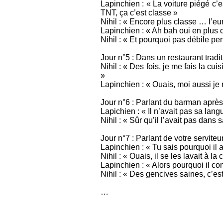
Lapinchien : « La voiture piégé c’
TNT, ça c’est classe »
Nihil : « Encore plus classe … l’e
Lapinchien : « Ah bah oui en plus c’
Nihil : « Et pourquoi pas débile pe
Jour n°5 : Dans un restaurant tradi
Nihil : « Des fois, je me fais la cu
»
Lapinchien : « Ouais, moi aussi je
Jour n°6 : Parlant du barman aprè
Lapichien : « Il n’avait pas sa lan
Nihil : « Sûr qu’il l’avait pas dans
Jour n°7 : Parlant de votre serviteu
Lapinchien : « Tu sais pourquoi il 
Nihil : « Ouais, il se les lavait à la
Lapinchien : « Alors pourquoi il co
Nihil : « Des gencives saines, c’es
…