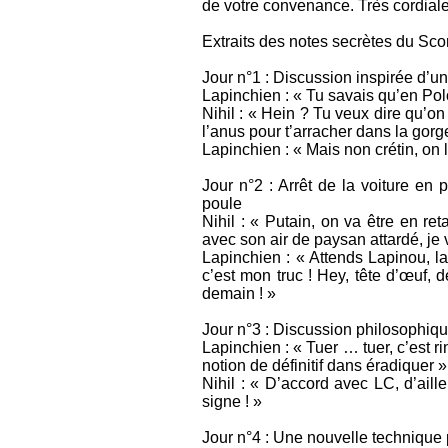
de votre convenance. Très cordial
Extraits des notes secrètes du Sco
Jour n°1 : Discussion inspirée d’u
Lapinchien : « Tu savais qu’en Po
Nihil : « Hein ? Tu veux dire qu’on
l’anus pour t’arracher dans la gorg
Lapinchien : « Mais non crétin, on le
Jour n°2 : Arrêt de la voiture en
poule
Nihil : « Putain, on va être en re
avec son air de paysan attardé, je
Lapinchien : « Attends Lapinou, lai
c’est mon truc ! Hey, tête d’œuf, 
demain ! »
Jour n°3 : Discussion philosophique
Lapinchien : « Tuer … tuer, c’est r
notion de définitif dans éradiquer »
Nihil : « D’accord avec LC, d’aill
signe ! »
Jour n°4 : Une nouvelle technique 