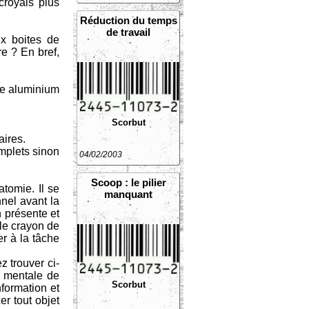
croyais plus
Réduction du temps
de travail
ux boites de
re ? En bref,
ge aluminium
Scorbut
aires.
omplets sinon
04/02/2003
Scoop : le pilier
tomie. Il se
manquant
nel avant la
n présente et
 le crayon de
er à la tâche
z trouver ci-
té mentale de
Scorbut
formation et
er tout objet