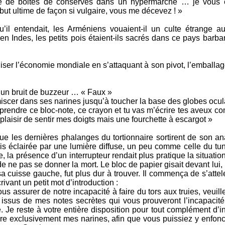
 pile de boites de conserves dans un hypermarché … je vous 
e but ultime de façon si vulgaire, vous me décevez ! »
u’il entendait, les Arméniens vouaient-il un culte étrange a
en Indes, les petits pois étaient-ils sacrés dans ce pays barba
iser l’économie mondiale en s’attaquant à son pivot, l’emballa
 un bruit de buzzeur … « Faux »
miscer dans ses narines jusqu’à toucher la base des globes ocul
 prendre ce bloc-note, ce crayon et tu vas m’écrire tes aveux c
 plaisir de sentir mes doigts mais une fourchette à escargot »
e les dernières phalanges du tortionnaire sortirent de son ana
is éclairée par une lumière diffuse, un peu comme celle du tun
 la présence d’un interrupteur rendait plus pratique la situatio
e ne pas se donner la mort. Le bloc de papier gisait devant lui,
 cuisse gauche, fut plus dur à trouver. Il commença de s’attel
vant un petit mot d’introduction :
us assurer de notre incapacité à faire du tors aux truies, veuille
ifs issus de mes notes secrètes qui vous prouveront l’incapaci
 reste à votre entière disposition pour tout complément d’in
ire exclusivement mes narines, afin que vous puissiez y enfonc