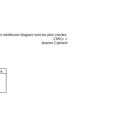
s meilleures blagues sont les plus courtes.
CMV,s. »
Jeanne Calment
es