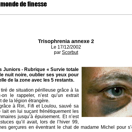
 monde de finesse
Trisophrenia annexe 2
Le 17/12/2002
par
Scorbut
Juniors - Rubrique « Survie totale
e nuit noire, oublier ses yeux pour
lle de la zone avec les 5 restants.
tiré de situation périlleuse grâce à la
-on le rappeler, n’est qu’un extrait
de la légion étrangère.
grâce à Riri, Fifi et Loulou, sauvé sa
lait en lui suçant frénétiquement les
aires jusqu’à épuisement. Et n’est
uces qu’il avait, lors de l’hiver 99,
ines gerçures en éventrant le chat de madame Michel pour s’