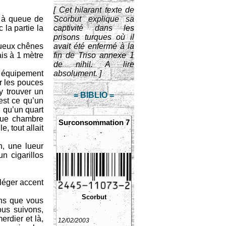
[ Cet hilarant texte de
ds à queue de
Scorbut explique sa
 la partie la
captivité dans les
prisons turques où il
stueux chênes
avait été enfermé à la
is à 1 mètre
fin de Triso annexe 1
de nihil. A lire
el équipement
absolument. ]
ir les pouces
y trouver un
= BIBLIO =
est ce qu’un
u qu’un quart
nque chambre
Surconsommation 7
, tout allait
n, une lueur
n cigarillos
léger accent
Scorbut
ons que vous
ous suivons,
erdier et là,
12/02/2003