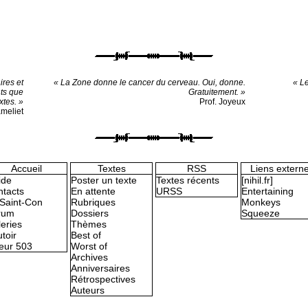
ires et
« La Zone donne le cancer du cerveau. Oui, donne.
« Le
ts que
Gratuitement. »
xtes. »
Prof. Joyeux
ameliet
Accueil
Textes
RSS
Liens extern
ide
Poster un texte
Textes récents
[nihil.fr]
tacts
En attente
URSS
Entertaining
Saint-Con
Rubriques
Monkeys
rum
Dossiers
Squeeze
eries
Thèmes
toir
Best of
eur 503
Worst of
Archives
Anniversaires
Rétrospectives
Auteurs