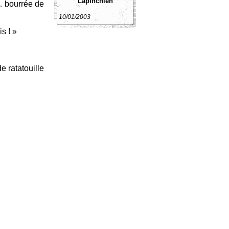
Lapinchien
 … bourrée de
10/01/2003
s ! »
e ratatouille