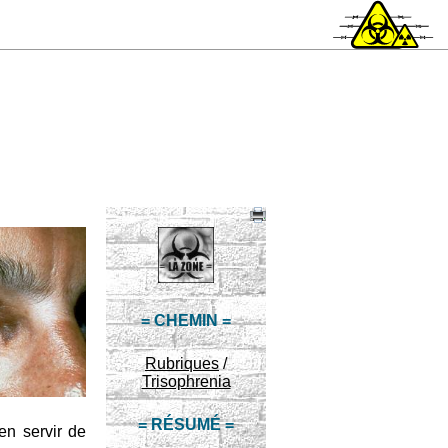
= CHEMIN =
Rubriques
/
Trisophrenia
= RÉSUMÉ =
en servir de