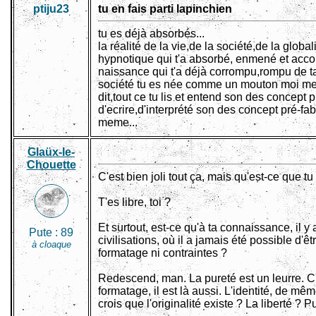
ptiju23
tu en fais parti lapinchien
tu es déjà absorbés...
la réalité de la vie,de la société,de la globa
hypnotique qui t'a absorbé, enmené et acc
naissance qui t'a déjà corrompu,rompu de ta
société tu es née comme un mouton moi mem
dit,tout ce tu lis et entend son des concept 
d'ecrire,d'interprété son des concept pré-fabr
meme...
Glaüx-le-
Chouette
C'est bien joli tout ça, mais qu'est-ce que t
T'es libre, toi ?
Et surtout, est-ce qu'à ta connaissance, il 
Pute :
89
civilisations, où il a jamais été possible d'
à cloaque
formatage ni contraintes ?
Redescend, man. La pureté est un leurre. C
formatage, il est là aussi. L'identité, de mêm
crois que l'originalité existe ? La liberté ?