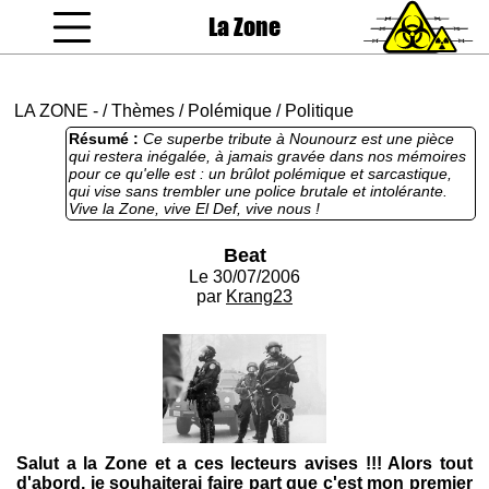
La Zone
coucou gamin
LA ZONE
-
/
Thèmes
/
Polémique
/
Politique
Résumé :
Ce superbe tribute à Nounourz est une pièce
qui restera inégalée, à jamais gravée dans nos mémoires
pour ce qu'elle est : un brûlot polémique et sarcastique,
qui vise sans trembler une police brutale et intolérante.
Vive la Zone, vive El Def, vive nous !
Beat
Le 30/07/2006
par
Krang23
Salut a la Zone et a ces lecteurs avises !!! Alors tout
d'abord, je souhaiterai faire part que c'est mon premier