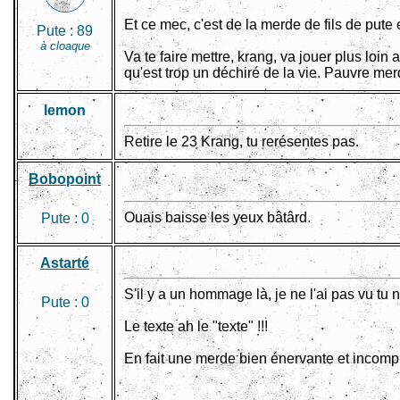
Et ce mec, c'est de la merde de fils de pute
Pute :
89
à cloaque
Va te faire mettre, krang, va jouer plus loi
qu'est trop un déchiré de la vie. Pauvre mer
lemon
Retire le 23 Krang, tu rerésentes pas.
Bobopoint
Ouais baisse les yeux bâtârd.
Pute :
0
Astarté
S'il y a un hommage là, je ne l'ai pas vu tu 
Pute :
0
Le texte ah le "texte" !!!
En fait une merde bien énervante et incomp