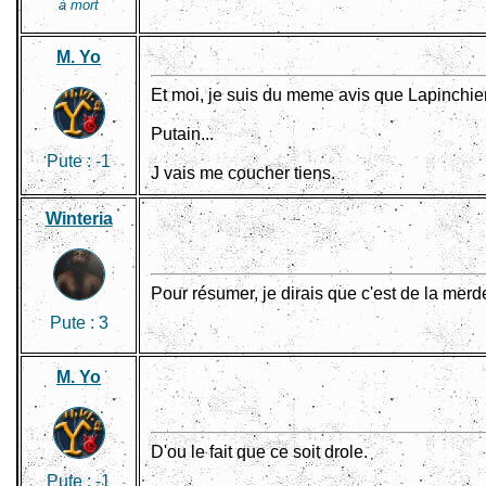
à mort
M. Yo
Et moi, je suis du meme avis que Lapinchie
Putain...
Pute :
-1
J vais me coucher tiens.
Winteria
Pour résumer, je dirais que c'est de la merd
Pute :
3
M. Yo
D'ou le fait que ce soit drole.
Pute :
-1