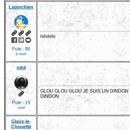
Lapinchien
hihihihi
Pute :
98
à mort
nihil
GLOU GLOU GLOU JE SUIS UN DINDON
DINDON
Pute :
19
void
Glaüx-le-
Chouette