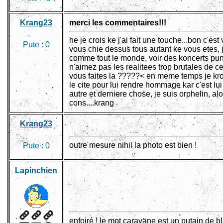
Krang23
merci les commentaires!!!
he je crois ke j'ai fait une touche...bon c'est
Pute :
0
vous chie dessus tous autant ke vous etes, j
comme tout le monde, voir des koncerts punk
n'aimez pas les realitees trop brutales de 
vous faites la ?????< en meme temps je kroi
le cite pour lui rendre hommage kar c'est lui
autre et derniere chose, je suis orphelin, al
cons....krang
Krang23
outre mesure nihil la photo est bien !
Pute :
0
Lapinchien
enfoiré ! le mot caravane est un putain de 