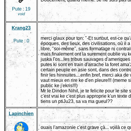
Pute :
19
void
Krang23
merci glaux pour ton: "-Et surtout, est-ce qu
Pute :
0
époques, des lieux, des civilisations, où il 
libre, "soi-même", sans formatage ni contrain
mais finalement ont la surement oublie vu ke
juska l'os...les tribus sauvages d'ameriques 
putes ki sont en train d'arrache la foret ama'
certain peuple en asie sont, dans des contre
finir les hinnuites....enfin bref, merci aka de
vaut mieux en rire ke d'en pleure!!! (meme si 
public ke j'ekris!!!)
Mr le Dindon Nihil, je te felicite pour le sit
c'est vrai ke c'est plus approprie k'un texte d
tiens un ptiJu23, sa va ma gueul??
Lapinchien
ouais l'amazonie c'est grave çà... voilà ce