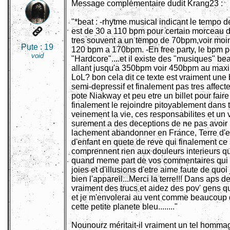
Message complémentaire dudit Krang23 :
"*beat : -rhytme musical indicant le tempo 
est de 30 a 110 bpm pour certain morceau d
tres souvent a un tempo de 70bpm,voir moin
Pute :
19
120 bpm a 170bpm. -En free party, le bpm p
void
"Hardcore"....et il existe des "musiques" 
allant jusqu'a 350bpm voir 450bpm au maxi
LoL? bon cela dit ce texte est vraiment une
semi-depressif et finalement pas tres affecte
pote Niakway et peu etre un billet pour faire
finalement le rejoindre pitoyablement dans 
veinement la vie, ces responsabilites et un
surement a des deceptions de ne pas avoir r
lachement abandonner en France, Terre d'e
d'enfant en quete de reve qui finalement ce
comprennent rien aux douleurs interieurs que
quand meme part de vos commentaires qui s
joies et d'illusions d'etre aime faute de quo
bien l'appareil...Merci la terre!!! Dans aps de
vraiment des trucs et aidez des pov' gens qu
et je m'envolerai au vent comme beaucoup d
cette petite planete bleu........"
Nounourz méritait-il vraiment un tel homma