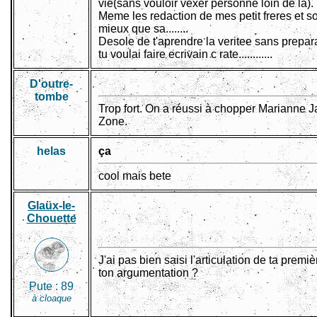
vie(sans vouloir vexer personne loin de la).
Meme les redaction de mes petit freres et s
mieux que sa........
Desole de t'aprendre la veritee sans prepar
tu voulai faire ecrivain c rate............
D'outre-
tombe
Trop fort. On a réussi à chopper Marianne
Zone.
helas
ça
cool mais bete
Glaüx-le-
Chouette
J'ai pas bien saisi l'articulation de ta premi
ton argumentation ?
Pute :
89
à cloaque