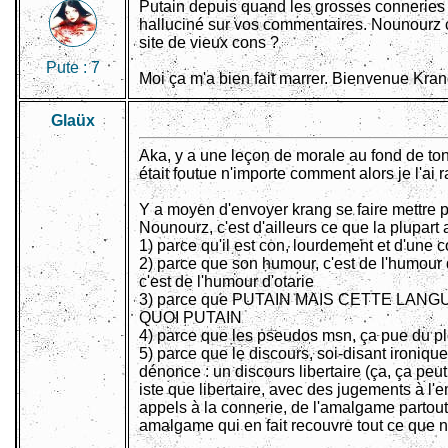
Putain depuis quand les grosses conneries ça
halluciné sur vos commentaires. Nounourz 
site de vieux cons ?
Pute :
7
Moi ça m'a bien fait marrer. Bienvenue Kra
Glaüx
Aka, y a une leçon de morale au fond de ton c
était foutue n'importe comment alors je l'ai r
Y a moyen d'envoyer krang se faire mettre 
Nounourz, c'est d'ailleurs ce que la plupart a
1) parce qu'il est con, lourdement et d'une 
2) parce que son humour, c'est de l'humour d
c'est de l'humour d'otarie
3) parce que PUTAIN MAIS CETTE LAN
QUOI PUTAIN
4) parce que les pseudos msn, ça pue du p
5) parce que le discours, soi-disant ironique,
dénonce : un discours libertaire (ça, ça peut
iste que libertaire, avec des jugements à l'
appels à la connerie, de l'amalgame parto
amalgame qui en fait recouvre tout ce que n