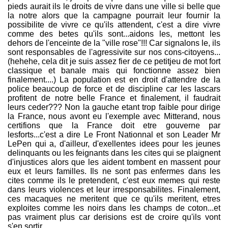
pieds aurait ils le droits de vivre dans une ville si belle que
la notre alors que la campagne pourrait leur fournir la
possibilite de vivre ce qu'ils attendent, c'est a dire vivre
comme des betes qu'ils sont...aidons les, mettont les
dehors de l'enceinte de la "ville rose"!!! Car signalons le, ils
sont responsables de l'agressivite sur nos cons-citoyens...
(hehehe, cela dit je suis assez fier de ce petitjeu de mot fort
classique et banale mais qui fonctionne assez bien
finalement....) La population est en droit d'attendre de la
police beaucoup de force et de discipline car les lascars
profitent de notre belle France et finalement, il faudrait
leurs ceder??? Non la gauche etant trop faible pour dirige
la France, nous avont eu l'exemple avec Mitterand, nous
certifions que la France doit etre gouverne par
lesforts...c'est a dire Le Front Nationnal et son Leader Mr
LePen qui a, d'ailleur, d'exellentes idees pour les jeunes
delinquants ou les feignants dans les cites qui se plaignent
d'injustices alors que les aident tombent en massent pour
eux et leurs familles. Ils ne sont pas enfermes dans les
cites comme ils le pretendent, c'est eux memes qui reste
dans leurs violences et leur irresponsabilites. Finalement,
ces macaques ne meritent que ce qu'ils meritent, etres
exploites comme les noirs dans les champs de coton...et
pas vraiment plus car derisions est de croire qu'ils vont
s'en sortir.