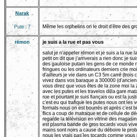
Narak
Même les orphelins on le droit d'être des gr
Pute :
7
rémon
je suis a la rue et pas vous
salut je n'appeler rémon et je suis a la rue 
petit on dit que j'arriverais a rien donc je s
des gauloise putain les gens de ce monde r
fringues ou les ordinateurs derniers crie moi
d'ailleurs je vie dans un C3 5m carré (troi
vivez dans vos baraque a 300000 (d'ancien 
vous direz que vous êtes de la zone moi la zon
avec les putes et les travelos dilla gare ma
rue et pourtant je suis fiançais ou est la jus
c'est eu qui trafique les putes nous ont les 
formats nous on est bourrés et après c'est biz
flics a coup de matraque et de cellule de 
regarde la télévision en vitrine des magasin
est plasma bande de gros tocards vous vive
mains sont noirs a cause du déboire le probl
nous les vrais pas les tocards comme vous 