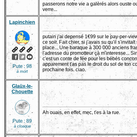
passerons notre vie a galèrés alors ouste 
verre...
Lapinchien
putain j'ai depensé 1€99 sur le pay-per-vie
ce soir. Fait chier, si j'avais su qu'il s'invitai
place... Une baraque à 300 000 anciens fra
l'adresse du promotteur çà m'interesse... S
c'est un conte de fée pour les bébés concon
apparement t'as pas le droit du sol de ton c
Pute :
98
prochaine fois. ciao.
à mort
Glaüx-le-
Chouette
Ah ouais, en effet, mec, t'es à la rue.
Pute :
89
à cloaque