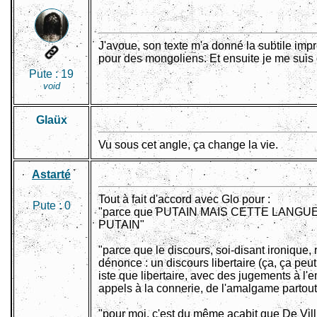
J'avoue, son texte m'a donné la subtile imp
pour des mongoliens. Et ensuite je me suis di
Pute :
19
void
Glaüx
Vu sous cet angle, ça change la vie.
Astarté
Tout à fait d'accord avec Glo pour :
Pute :
0
"parce que PUTAIN MAIS CETTE LANG
PUTAIN"
"parce que le discours, soi-disant ironique, r
dénonce : un discours libertaire (ça, ça peut
iste que libertaire, avec des jugements à l'
appels à la connerie, de l'amalgame partou
"pour moi, c'est du même acabit que De Villi