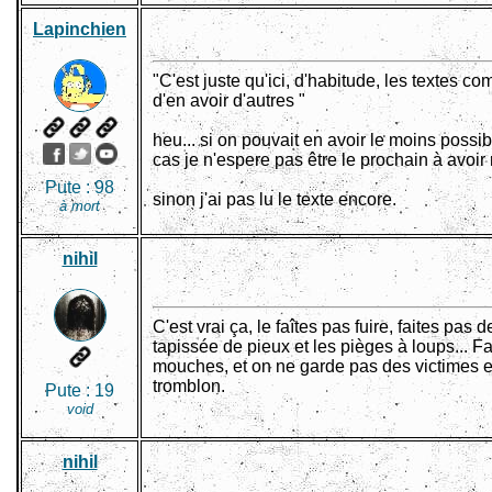
Lapinchien
"C'est juste qu'ici, d'habitude, les textes 
d'en avoir d'autres "
heu... si on pouvait en avoir le moins possi
cas je n'espere pas être le prochain à avoi
Pute :
98
sinon j'ai pas lu le texte encore.
à mort
nihil
C'est vrai ça, le faîtes pas fuire, faites pas d
tapissée de pieux et les pièges à loups... Fau
mouches, et on ne garde pas des victimes en
tromblon.
Pute :
19
void
nihil