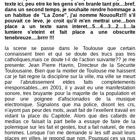
texte ici, peu etre ke les gens s'en branle tant pix....bref,
dans un second temps, je souhaite rendre hommage a
un habitue de "La Zone", j'ai nomme NououRz!!! s'il
pouvait ce leve, je croit qu'il m'en mettrai une....bon
place a un texte sans interet....5....4....3....2....1....la
lumiere s'eteint et fait place a une obscurite
tenebreuze.....brrrr !!!
la scene se passe dans le Toulouse que certain
connaissent bien et qui se doute des trucs pas tres
catholiques,mais ce doute t-il de l'action suivante?? je me
presente: Jean Pierre Havrin, Directeur de la Securite
Toulousaine. Bien que la moitier de Toulouse me haissent
car je fait regne la discipline sur la ville, ma ville se meurt
par l'abrutissement etdes faits completements
irresponsables....en 2001, il y avait eu une manifestation
sonore, tres bruyante pour la majorite de la population et
pour une poignee d'afiscionados de la musique
electronique. Signalons que ma police, disont les crs,
n'ayont pas peur des mots, avait fait de l'exellent travail en
vidant la place du Capitole. Alors que des cafards de
medias ce faisait la part belle a essaye de faire de la
polemique sur les fait et gestes, tout a fait naturel, de mes
hommes. Lorsque l'on me demande si les sdf avait leurs
places en villes, je repond que non. Pourquoi ces va nus