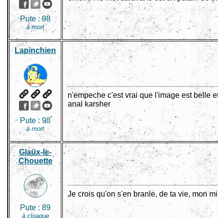
Pute :
98
à mort
Lapinchien
n'empeche c'est vrai que l'image est belle et
anal karsher
Pute :
98
à mort
Glaüx-le-
Chouette
Je crois qu'on s'en branle, de ta vie, mon m
Pute :
89
à cloaque