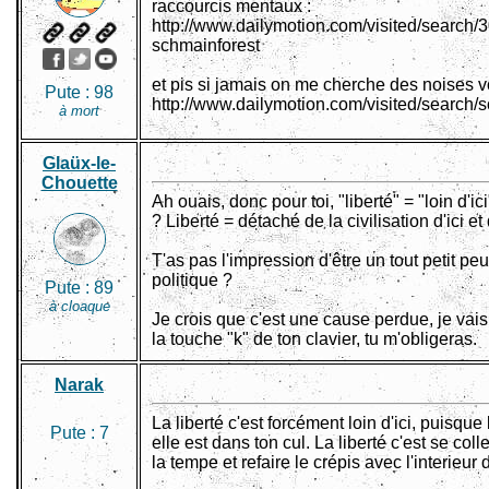
raccourcis mentaux :
http://www.dailymotion.com/visited/search/3
schmainforest
et pis si jamais on me cherche des noises v
Pute :
98
http://www.dailymotion.com/visited/search/
à mort
Glaüx-le-
Chouette
Ah ouais, donc pour toi, "liberté" = "loin d'
? Liberté = détaché de la civilisation d'ici e
T'as pas l'impression d'être un tout petit pe
politique ?
Pute :
89
à cloaque
Je crois que c'est une cause perdue, je vais 
la touche "k" de ton clavier, tu m'obligeras.
Narak
La liberté c'est forcément loin d'ici, puisque l
Pute :
7
elle est dans ton cul. La liberté c'est se coll
la tempe et refaire le crépis avec l'interieur