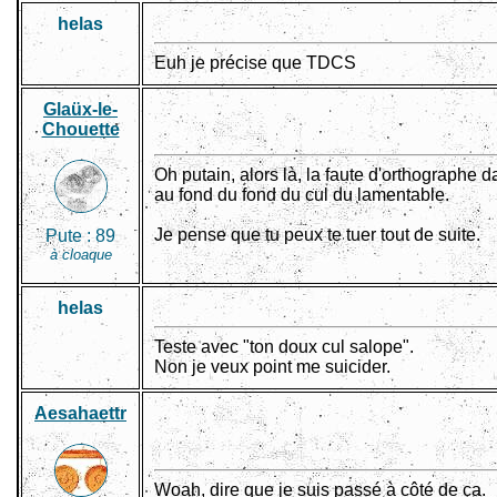
helas
Euh je précise que TDCS
Glaüx-le-
Chouette
Oh putain, alors là, la faute d'orthographe 
au fond du fond du cul du lamentable.
Je pense que tu peux te tuer tout de suite.
Pute :
89
à cloaque
helas
Teste avec "ton doux cul salope".
Non je veux point me suicider.
Aesahaettr
Woah, dire que je suis passé à côté de ça.