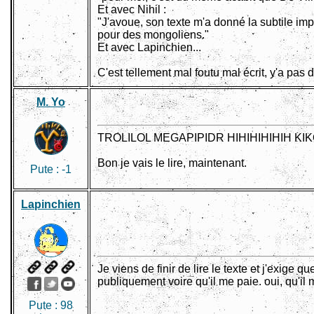
Et avec Nihil :
"J'avoue, son texte m'a donné la subtile im
pour des mongoliens."
Et avec Lapinchien...
C'est tellement mal foutu mal écrit, y'a pas 
M. Yo
TROLILOL MEGAPIPIDR HIHIHIHIHIH KIKOU 
Bon je vais le lire, maintenant.
Pute :
-1
Lapinchien
Je viens de finir de lire le texte et j'exige 
publiquement voire qu'il me paie. oui, qu'il 
Pute :
98