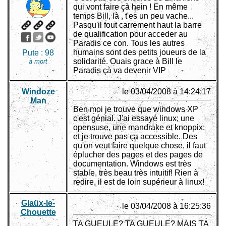
qui vont faire çà hein ! En même
temps Bill, là , t'es un peu vache...
Pasqu'il fout carrement haut la barre
de qualification pour acceder au
Paradis ce con. Tous les autres
humains sont des petits joueurs de la
Pute :
98
solidarité. Ouais grace à Bill le
à mort
Paradis çà va devenir VIP
Windoze
le 03/04/2008 à 14:24:17
Man
Ben moi je trouve que windows XP
c'est génial. J'ai essayé linux; une
opensuse, une mandrake et knoppix;
et je trouve pas ça accessible. Des
qu'on veut faire quelque chose, il faut
éplucher des pages et des pages de
documentation. Windows est très
stable, très beau très intuitif! Rien à
redire, il est de loin supérieur à linux!
Glaüx-le-
le 03/04/2008 à 16:25:36
Chouette
TA GUEULE? TA GUEULE? MAIS TA