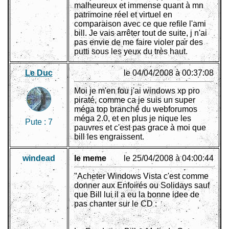
malheureux et immense quant à mn
patrimoine réel et virtuel en
comparaison avec ce que refile l'ami
bill. Je vais arrêter tout de suite, j n'ai
pas envie de me faire violer par des
putti sous les yeux du très haut.
Le Duc
le 04/04/2008 à 00:37:08
Moi je m'en fou j'ai windows xp pro
piraté, comme ca je suis un super
méga top branché du webforumos
méga 2.0, et en plus je nique les
Pute :
7
pauvres et c'est pas grace à moi que
bill les engraissent.
windead
le meme
le 25/04/2008 à 04:00:44
"Acheter Windows Vista c'est comme
donner aux Enfoirés ou Solidays sauf
que Bill lui il a eu la bonne idee de
pas chanter sur le CD :