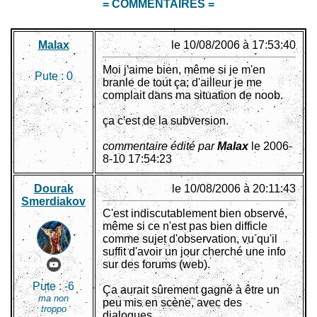
= COMMENTAIRES =
Malax
le 10/08/2006 à 17:53:40
Moi j'aime bien, même si je m'en
Pute :
0
branle de tout ça; d'ailleur je me
complait dans ma situation de noob.
ça c'est de la subversion.
commentaire édité par
Malax
le 2006-
8-10 17:54:23
Dourak
le 10/08/2006 à 20:11:43
Smerdiakov
C'est indiscutablement bien observé,
même si ce n'est pas bien difficle
comme sujet d'observation, vu qu'il
suffit d'avoir un jour cherché une info
sur des forums (web).
Pute :
-6
Ça aurait sûrement gagné à être un
ma non
peu mis en scène, avec des
troppo
dialogues.