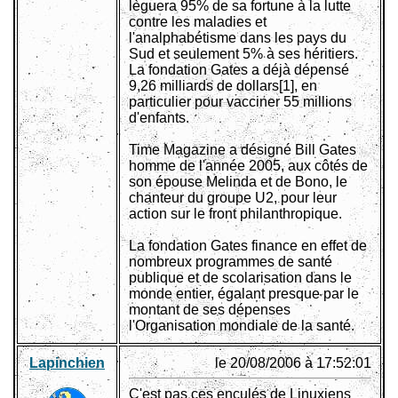
lèguera 95% de sa fortune à la lutte
contre les maladies et
l'analphabétisme dans les pays du
Sud et seulement 5% à ses héritiers.
La fondation Gates a déjà dépensé
9,26 milliards de dollars[1], en
particulier pour vacciner 55 millions
d'enfants.
Time Magazine a désigné Bill Gates
homme de l'année 2005, aux côtés de
son épouse Melinda et de Bono, le
chanteur du groupe U2, pour leur
action sur le front philanthropique.
La fondation Gates finance en effet de
nombreux programmes de santé
publique et de scolarisation dans le
monde entier, égalant presque par le
montant de ses dépenses
l'Organisation mondiale de la santé.
Lapinchien
le 20/08/2006 à 17:52:01
C'est pas ces enculés de Linuxiens