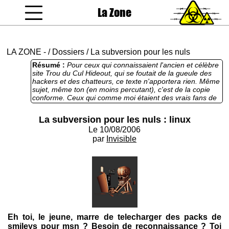
La Zone
coucou gamin
LA ZONE
-
/
Dossiers
/
La subversion pour les nuls
Résumé :
Pour ceux qui connaissaient l'ancien et célèbre
site Trou du Cul Hideout, qui se foutait de la gueule des
hackers et des chatteurs, ce texte n'apportera rien. Même
sujet, même ton (en moins percutant), c'est de la copie
conforme. Ceux qui comme moi étaient des vrais fans de
ce site seront agacés par des redites flagrantes, et un ton
plutôt moins agressif. Les autres s'amuseront
La subversion pour les nuls : linux
modéremment.
Le 10/08/2006
par
Invisible
Eh toi, le jeune, marre de telecharger des packs de
smileys pour msn ? Besoin de reconnaissance ? Toi