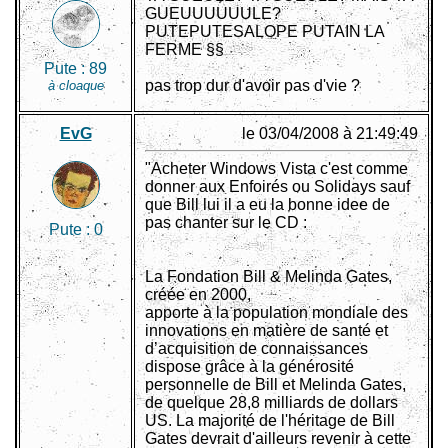
GUEUUUUUULE?
PUTEPUTESALOPE PUTAIN LA
FERME §§
Pute :
89
pas trop dur d'avoir pas d'vie ?
à cloaque
EvG
le 03/04/2008 à 21:49:49
"Acheter Windows Vista c'est comme
donner aux Enfoirés ou Solidays sauf
que Bill lui il a eu la bonne idee de
pas chanter sur le CD :
Pute :
0
La Fondation Bill & Melinda Gates,
créée en 2000,
apporte à la population mondiale des
innovations en matière de santé et
d’acquisition de connaissances
dispose grâce à la générosité
personnelle de Bill et Melinda Gates,
de quelque 28,8 milliards de dollars
US. La majorité de l'héritage de Bill
Gates devrait d'ailleurs revenir à cette