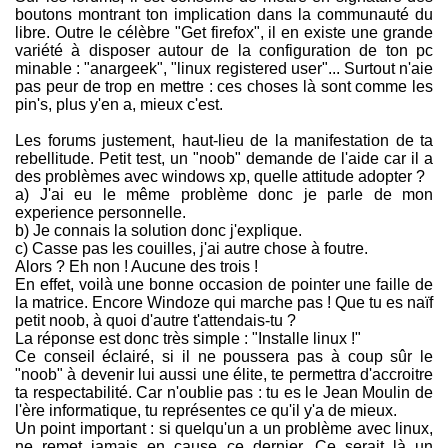
boutons montrant ton implication dans la communauté du
libre. Outre le célèbre "Get firefox", il en existe une grande
variété à disposer autour de la configuration de ton pc
minable : "anargeek", "linux registered user"... Surtout n'aie
pas peur de trop en mettre : ces choses là sont comme les
pin's, plus y'en a, mieux c'est.
Les forums justement, haut-lieu de la manifestation de ta
rebellitude. Petit test, un "noob" demande de l'aide car il a
des problèmes avec windows xp, quelle attitude adopter ?
a) J'ai eu le même problème donc je parle de mon
experience personnelle.
b) Je connais la solution donc j'explique.
c) Casse pas les couilles, j'ai autre chose à foutre.
Alors ? Eh non ! Aucune des trois !
En effet, voilà une bonne occasion de pointer une faille de
la matrice. Encore Windoze qui marche pas ! Que tu es naïf
petit noob, à quoi d'autre t'attendais-tu ?
La réponse est donc très simple : "Installe linux !"
Ce conseil éclairé, si il ne poussera pas à coup sûr le
"noob" à devenir lui aussi une élite, te permettra d'accroitre
ta respectabilité. Car n'oublie pas : tu es le Jean Moulin de
l'ère informatique, tu représentes ce qu'il y'a de mieux.
Un point important : si quelqu'un a un problème avec linux,
ne remet jamais en cause ce dernier. Ce serait là un