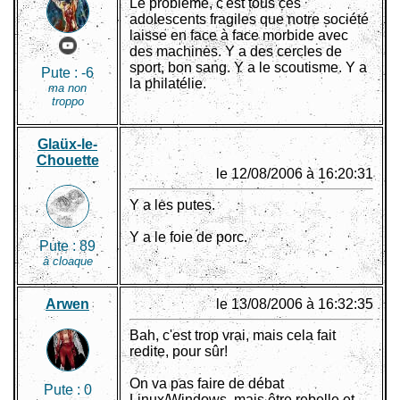
Le problème, c'est tous ces
adolescents fragiles que notre société
laisse en face à face morbide avec
des machines. Y a des cercles de
sport, bon sang. Y a le scoutisme. Y a
Pute :
-6
la philatélie.
ma non
troppo
Glaüx-le-
Chouette
le 12/08/2006 à 16:20:31
Y a les putes.
Y a le foie de porc.
Pute :
89
à cloaque
Arwen
le 13/08/2006 à 16:32:35
Bah, c'est trop vrai, mais cela fait
redite, pour sûr!
On va pas faire de débat
Pute :
0
Linux/Windows, mais être rebelle et