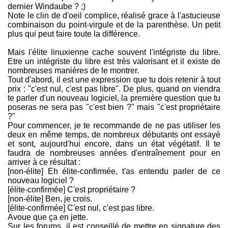
dernier Windaube ? ;)
Note le clin de d'oeil complice, réalisé grace à l'astucieuse
combinaison du point-virgule et de la parenthèse. Un petit
plus qui peut faire toute la différence.
Mais l'élite linuxienne cache souvent l'intégriste du libre.
Etre un intégriste du libre est très valorisant et il existe de
nombreuses manières de le montrer.
Tout d'abord, il est une expression que tu dois retenir à tout
prix : "c'est nul, c'est pas libre". De plus, quand on viendra
te parler d'un nouveau logiciel, la première question que tu
poseras ne sera pas "c'est bien ?" mais "c'est propriétaire
?"
Pour commencer, je te recommande de ne pas utiliser les
deux en même temps, de nombreux débutants ont essayé
et sont, aujourd'hui encore, dans un état végétatif. Il te
faudra de nombreuses années d'entraînement pour en
arriver à ce résultat :
[non-élite] Eh élite-confirmée, t'as entendu parler de ce
nouveau logiciel ?
[élite-confirmée] C'est propriétaire ?
[non-élite] Ben, je crois.
[élite-confirmée] C'est nul, c'est pas libre.
Avoue que ça en jette.
Sur les forums, il est conseillé de mettre en signature des