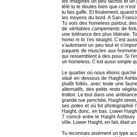
les imagines un peu fachos et un 
télé tu te doutes bien que ce n'es
tu fais gaffe. Et finalement, quan
les moyens du bord. A San Francisc
Tu vois des homeless partout, des 
de véritables campements de fortu
une tolérance des plus libérale. To
homo ni bi t'es straight. C'est au
s'autorisent un peu tout et n'import
paquets de muscles aux hormones,
qui ressemblent à des poux. Si t'e
un homeless. C'est aussi simple q
Le quartier où nous étions quiché
situé en dessous de Haight Ashbury
plutôt folklo, avec toute une fau
alternatifs, des petits resto vég
trottoir. Le tout dans une ambianc
grande rue penchée, Haight street,
ses potes et où fut photographié l
Haight, donc, en bas. Lower Haigh
7 coincé entre le Haight Ashbury 
ville. Lower Haight, en fait, était
Tu reconnais aisément un type accro