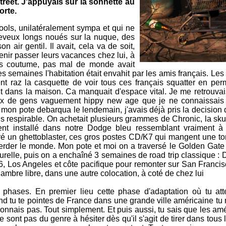
treet. J'appuyais sur la sonnette au
orte.
cools, unilatéralement sympa et qui ne
cheveux longs noués sur la nuque, des
n air gentil. Il avait, cela va de soit,
enir passer leurs vacances chez lui, à
as coutume, pas mal de monde avait
 semaines l'habitation était envahit par les amis français. Les
nt raz la casquette de voir tous ces français squatter en pe
t dans la maison. Ca manquait d'espace vital. Je me retrouvai
x de gens vaguement hippy new age que je ne connaissais 
mon pote debarqua le lendemain, j'avais déjà pris la decision 
s respirable. On achetait plusieurs grammes de Chronic, la sku
ment installé dans notre Dodge bleu ressemblant vraiment à
uré un ghettoblaster, ces gros postes CD/K7 qui mangent une to
rder le monde. Mon pote et moi on a traversé le Golden Gate 
relle, puis on a enchaîné 3 semaines de road trip classique : 
, Los Angeles et côte pacifique pour remonter sur San Franci
ambre libre, dans une autre colocation, à coté de chez lui
phases. En premier lieu cette phase d'adaptation où tu atter
d tu te pointes de France dans une grande ville américaine tu 
onnais pas. Tout simplement. Et puis aussi, tu sais que les am
e sont pas du genre à hésiter dès qu'il s'agit de tirer dans tous 