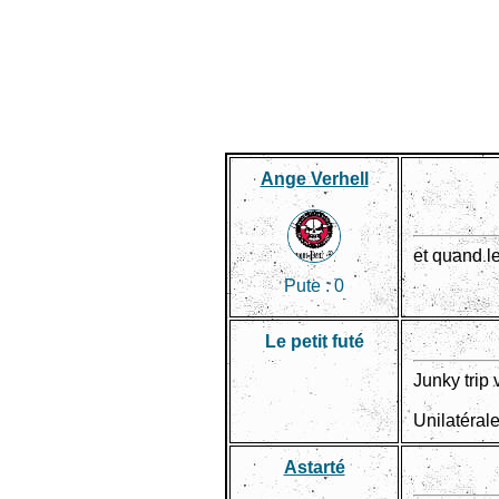
Ange Verhell
et quand l
Pute :
0
Le petit futé
Junky trip 
Unilatéral
Astarté