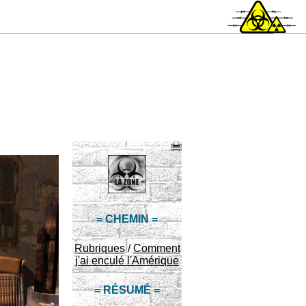
= CHEMIN =
Rubriques
/
Comment
j'ai enculé l'Amérique
= RÉSUMÉ =