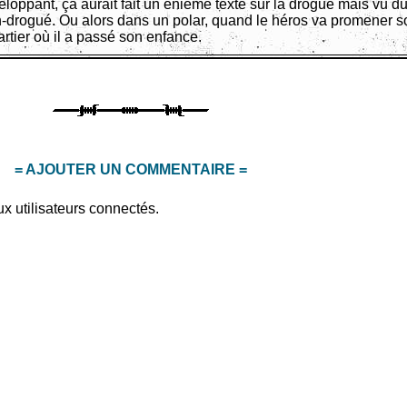
loppant, ça aurait fait un énième texte sur la drogue mais vu du
-drogué. Ou alors dans un polar, quand le héros va promener s
rtier où il a passé son enfance.
= AJOUTER UN COMMENTAIRE =
x utilisateurs connectés.