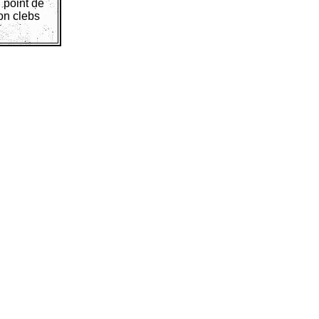
 point de
on clebs