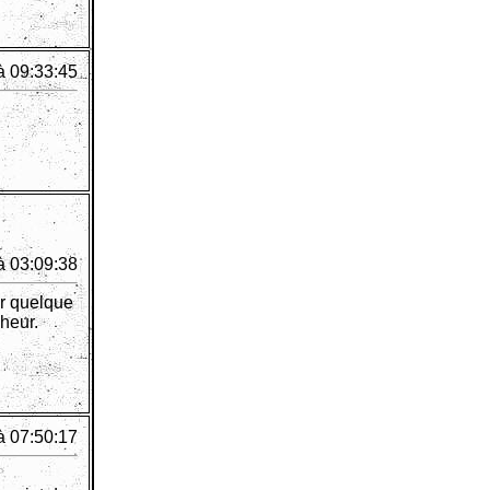
à 09:33:45
à 03:09:38
ir quelque
cheur.
à 07:50:17