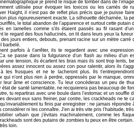
cinématographique je prend le risque de tomber dans de l'image
ment utilisée pour évoquer les toxicos ou les camés de ru
 Haight, il n'est pas de reflet plus précis que je puisse faire
ation plus rigoureusement exacte. La silhouette décharnée, la p
uriffés, le total abandon de l'apparence et surtout cette putai
 en lamelles comme s'ils étaient passés au fil rasant d'u
le regard des fous hallucinés, on lit dans leurs yeux la fureur e
 des jours entiers, debouts, prenant racine sur un mètre carré de 
il barbelé.
hent parfois à t'arrêter, ils te regardent avec une expression
. Ca se passe dans la fulgurance d'un flash au milieu d'un 
 par une tension, ils écartent les bras mais ils sont trop lents, 
avères assez innocent ou assez con pour ralentir, alors ils t'aggr
nt à tes frusques et ne te lacheront plus. Ils t'entreprendron
 qui n'ont plus rien à perdre, oppressés par le manque, omnu
par leur âme et conscience. Tu leur concèderas un peu de thu
ur état de santé lamentable, ne recquierera pas beaucoup de fo
e, tu repartiras avec une boule dans l'estomac et un souffle d
es devant eux sans freiner, par contre, les crackheads ne te c
u'invariablement tu finis par enregistrer : ne jamais répondre 
considérer ni les connaître. J'en ai très vite pris l'habitude, très 
ilier urbain que j'évitais machinalement, comme les flaqu
ckheads sont des putains de zombies tu peux en être certain. E
rès loin.