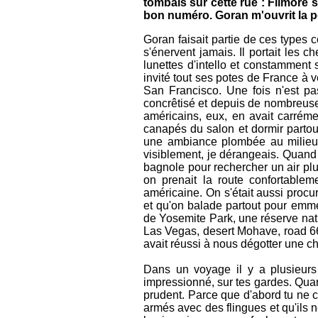
tombais sur cette rue : Filmore s
bon numéro. Goran m'ouvrit la p
Goran faisait partie de ces types 
s'énervent jamais. Il portait les 
lunettes d'intello et constamment so
invité tout ses potes de France à v
San Francisco. Une fois n'est p
concrêtisé et depuis de nombreuses
américains, eux, en avait carréme
canapés du salon et dormir partou
une ambiance plombée au milieu
visiblement, je dérangeais. Quand 
bagnole pour rechercher un air plu
on prenait la route confortable
américaine. On s'était aussi proc
et qu'on balade partout pour emme
de Yosemite Park, une réserve natu
Las Vegas, desert Mohave, road 66
avait réussi à nous dégotter une ch
Dans un voyage il y a plusieurs 
impressionné, sur tes gardes. Quan
prudent. Parce que d'abord tu ne c
armés avec des flingues et qu'ils n