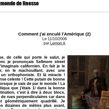
 monde de finesse
Comment j'ai enculé l'Amérique (2)
Le 11/10/2006
par
Lemon A
, de celle qui porte le salut, je
c je prononçais Sellmore street
maginais californien. En fait je le
r, en le machouillant, avec une
 un orthophoniste. Et là miracle !
se celeste ! Cette putain de bonne
lorsque je vais de par le monde ! La
ndiqua que j'étais 1/ dans la bonne
tination, c'est à dire à deux blocs,
s de rues perpendiculaires car dans
st géométriquement quadrillé. Je
es dizaines de mètres plus avant,