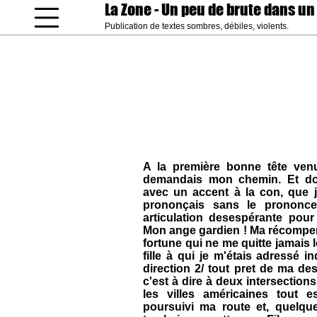
La Zone
- Un peu de brute dans un
Publication de textes sombres, débiles, violents.
coucou gamin
A la première bonne tête venue
demandais mon chemin. Et don
avec un accent à la con, que j'i
prononçais sans le prononce
articulation desespérante pour
Mon ange gardien ! Ma récompen
fortune qui ne me quitte jamais 
fille à qui je m'étais adressé i
direction 2/ tout pret de ma des
c'est à dire à deux intersection
les villes américaines tout e
poursuivi ma route et, quelqu