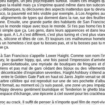
peu barges, un peu psychopates surtout. Toutes ces images qu'
t pas la réalité mais ça s'imprime quand même dans ton subcons
d tu débarques, tu découvres des aspects inattendus que tu devr
o, la pauvreté est très visible par exemple, à Los Angeles aus
alignements de types qui dorment dans la rue, sur des feuilles
ne. Ensuite, une grande partie des habitants de San Francisc
us le monde nique avec tous le monde. Si t'es pas homo t'es bi 
ssi simple que ça. Les gens, dans leurs apparences et dans leu
e quoi. A L.A c'est différent, c'est plus tuning et c'est plus via
 silicone et têtes de con. Et toujours ces malheureux homele
s un homeless c'est que tu bosses pas, et si tu bosses pas tu m
ue ça.
 à San Francisco s'appelle Lower Haight. Comme son nom l'ind
, le quartier hippy, qui, une fois passé l'impression d'arrivée
ne piercée/tattouée, une myriade de boutiques de fringues et d
étariens et pas mal de gars cédant des bijoux ou des vêtemen
e décontractée d'inspiration seventies. Haight Ashbury s'étend 
 entre le Golden Gate Park en haut où Janis Joplin venait se d
'arbre célèbre qui est reproduit sur une de ses pochette d'alb
t formait, au moment où j'y suis passé, une zone un peu impalp
hippy devenu gentiment touristique et Tenderion le ghetto bla
 un espace d'échange, une épicerie à ciel ouvert pour les crackhea
c au crack. Il suffit de penser à n'importe quel film de mort-viv