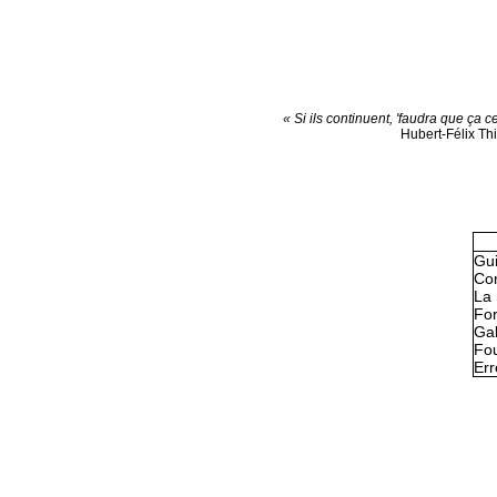
« Si ils continuent, 'faudra que ça c
Hubert-Félix Th
Gu
Con
La 
Fo
Gal
Fou
Err