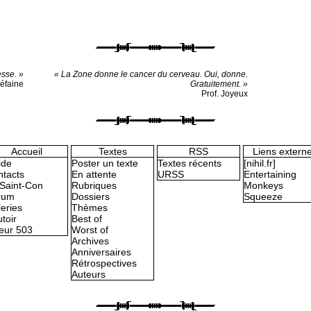
esse. »
« La Zone donne le cancer du cerveau. Oui, donne.
iéfaine
Gratuitement. »
Prof. Joyeux
Accueil
Textes
RSS
Liens extern
ide
Poster un texte
Textes récents
[nihil.fr]
tacts
En attente
URSS
Entertaining
Saint-Con
Rubriques
Monkeys
rum
Dossiers
Squeeze
eries
Thèmes
toir
Best of
eur 503
Worst of
Archives
Anniversaires
Rétrospectives
Auteurs