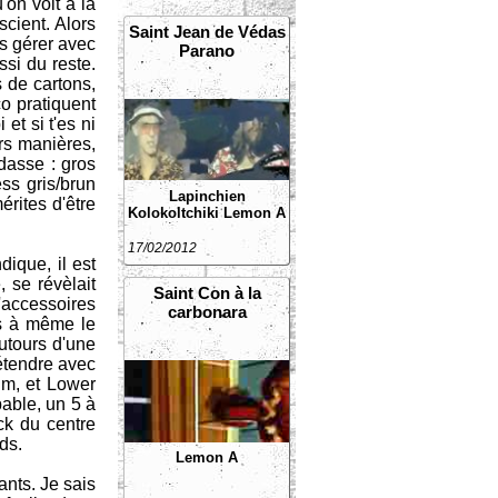
on voit à la
cient. Alors
Saint Jean de Védas
as gérer avec
Parano
si du reste.
 de cartons,
o pratiquent
et si t'es ni
rs manières,
ndasse : gros
ss gris/brun
Lapinchien
érites d'être
Kolokoltchiki
Lemon A
17/02/2012
ique, il est
, se révèlait
Saint Con à la
'accessoires
carbonara
ts à même le
autours d'une
étendre avec
um, et Lower
able, un 5 à
ck du centre
ds.
Lemon A
ants. Je sais