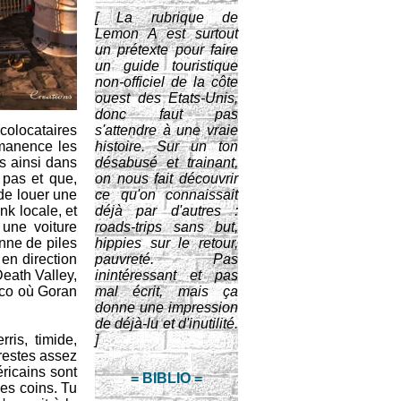
[ La rubrique de
Lemon A est surtout
un prétexte pour faire
un guide touristique
non-officiel de la côte
ouest des Etats-Unis,
donc faut pas
 colocataires
s'attendre à une vraie
rmanence les
histoire. Sur un ton
s ainsi dans
désabusé et trainant,
pas et que,
on nous fait découvrir
de louer une
ce qu'on connaissait
nk locale, et
déjà par d'autres :
 une voiture
roads-trips sans but,
nne de piles
hippies sur le retour,
en direction
pauvreté. Pas
Death Valley,
inintéressant et pas
sco où Goran
mal écrit, mais ça
donne une impression
de déjà-lu et d'inutilité.
ris, timide,
]
restes assez
éricains sont
= BIBLIO =
les coins. Tu