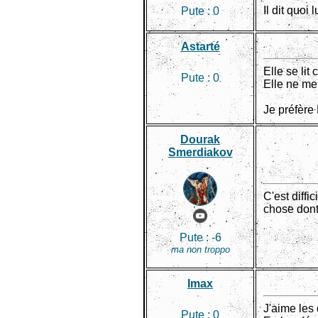
Il dit quoi 
Pute :
0
Astarté
Elle se lit 
Pute :
0
Elle ne me 
Je préfère 
Dourak
Smerdiakov
C'est diff
chose dont 
Pute :
-6
ma non troppo
Imax
J'aime les 
Pute :
0