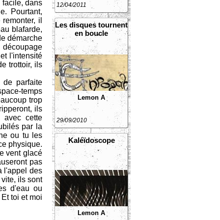
 facile, dans
12/04/2011
e. Pourtant,
 remonter, il
Les disques tournent
eau blafarde,
en boucle
n de démarche
n découpage
t l'intensité
trottoir, ils
 de parfaite
espace-temps
Lemon A
beaucoup trop
ipperont, ils
t avec cette
29/09/2010
bilés par la
ne ou tu les
Kaléïdoscope
rce physique.
e vent glacé
auseront pas
à l'appel des
vite, ils sont
es d'eau ou
t toi et moi
Lemon A