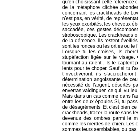
qu'en choisissant cette référence 
de la métaphore clichée abondem
concernant les crackheads de Lower
n'est pas, en vérité, de représent
les yeux exorbités, les cheveux ébo
saccadée, ces gestes décomposés
stroboscopique. Les crackheads ont 
de la démence. Ils restent éveillés
sont les ronces ou les orties ou le f
Lorsque tu les croises, ils cherc
stupéfaction figée sur le visage
tournant au ralenti. Ils te captent
lents pour te choper. Sauf si tu t'
t'invectiveront, ils s'accrochero
détermination angoissante de ceux
nécessité de l'argent, désertés 
enverras valdinguer, ce qui, vu le
Mais dans un cas comme dans l'autr
entre les deux épaules Si, tu pass
de désagréments. Et c'est bien ce q
crackheads, tracer la route sans les 
devenus des ombres parmi le mob
comme les merdes de chien. Les cra
sommes leurs semblables, ou pas t