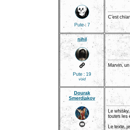
C'est chian
Pute :
7
nihil
Marvin, un 
Pute :
19
void
Dourak
Smerdiakov
Le whisky,
toutes les 
Le texte, j