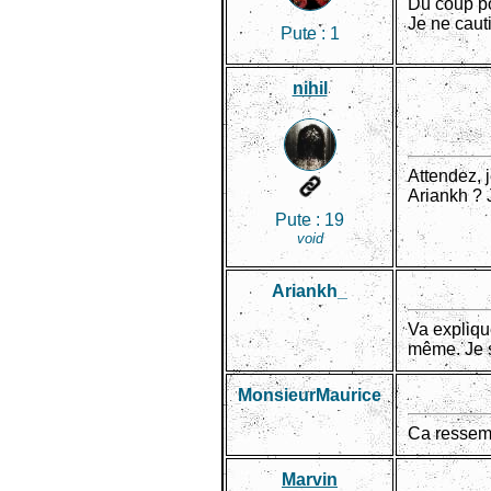
Du coup po
Je ne caut
Pute :
1
nihil
Attendez, j
Ariankh ? 
Pute :
19
void
Ariankh_
Va expliqu
même. Je s
MonsieurMaurice
Ca ressem
Marvin