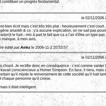
t constituer un progrès fondamental.
le 02/11/2006 
st bien écrit mais c'est très très plat - heureusement c'est court.
 gène ariankh & co : y'a aucune explication, on ne sait pas pour
ai(en)t le haïr - mis à part le fait que ca a l'air d'être un type pas 
ui manque, à mon avis.
re édité par
Aelez
le 2006-11-2 20:53:57
le 02/11/2006 
es chiant. Je rectifie donc en conséquence : c'est comme vanter 
 travail consciencieux a Homer Simpson. En face, il riera, mais 
ertain qu'il mijote le renversement de cette société qu'il hait tan
 chaque personne qu'il croise.
mais il était intelligent.