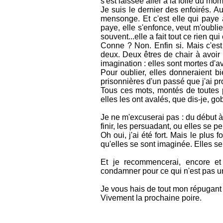
s'est laissée aller à la folie du mo
Je suis le dernier des enfoirés. Au
mensonge. Et c'est elle qui paye a
paye, elle s'enfonce, veut m'oublier 
souvent...elle a fait tout ce rien qu
Conne ? Non. Enfin si. Mais c'est 
deux. Deux êtres de chair à avoir
imagination : elles sont mortes d'av
Pour oublier, elles donneraient bi
prisonnières d'un passé que j'ai p
Tous ces mots, montés de toutes
elles les ont avalés, que dis-je, gobé
Je ne m'excuserai pas : du début à l
finir, les persuadant, ou elles se p
Oh oui, j'ai été fort. Mais le plus f
qu'elles se sont imaginée. Elles se
Et je recommencerai, encore et 
condamner pour ce qui n'est pas un
Je vous hais de tout mon répugant
Vivement la prochaine poire.