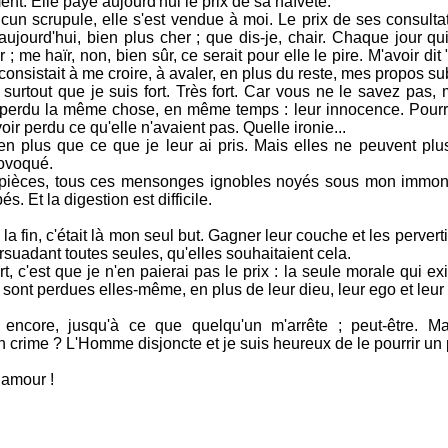
ment. Elle paye aujourd'hui le prix de sa naïveté.
cun scrupule, elle s'est vendue à moi. Le prix de ses consultat
ujourd'hui, bien plus cher ; que dis-je, chair. Chaque jour qu
; me haïr, non, bien sûr, ce serait pour elle le pire. M'avoir dit 
i consistait à me croire, à avaler, en plus du reste, mes propos su
surtout que je suis fort. Très fort. Car vous ne le savez pas, 
 perdu la même chose, en même temps : leur innocence. Pourri
oir perdu ce qu'elle n'avaient pas. Quelle ironie...
en plus que ce que je leur ai pris. Mais elles ne peuvent plus
rovoqué.
 pièces, tous ces mensonges ignobles noyés sous mon immon
s. Et la digestion est difficile.
a fin, c'était là mon seul but. Gagner leur couche et les perverti
ersuadant toutes seules, qu'elles souhaitaient cela.
ort, c'est que je n'en paierai pas le prix : la seule morale qui ex
 sont perdues elles-même, en plus de leur dieu, leur ego et leur
encore, jusqu'à ce que quelqu'un m'arrête ; peut-être. Ma
 crime ? L'Homme disjoncte et je suis heureux de le pourrir un 
 amour !