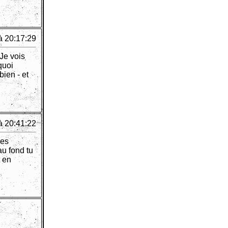
à 20:17:29
 Je vois
quoi
bien - et
à 20:41:22
les
au fond tu
t en