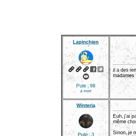
Lapinchien
il a des r
madames ? 
Pute :
98
à mort
Winteria
Euh, j'ai p
même chose
Sinon, je 
Pute :
3