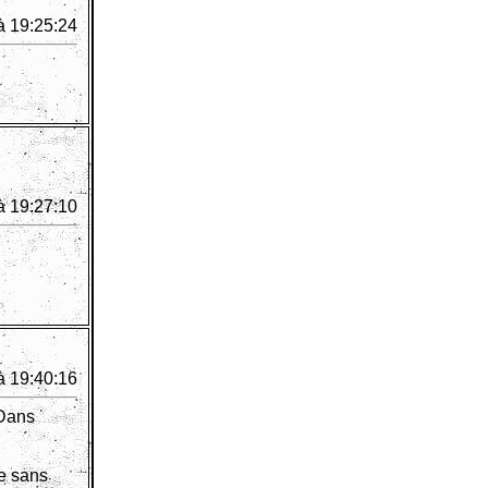
à 19:25:24
à 19:27:10
à 19:40:16
 Dans
se sans