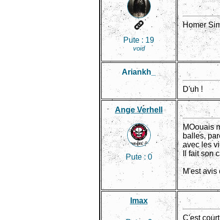
Homer Sim
Pute :
19
void
Ariankh_
D'uh !
Ange Verhell
MOouais mo
balles, pa
avec les vi
Il fait son
Pute :
0
M'est avis
Imax
C'est cour