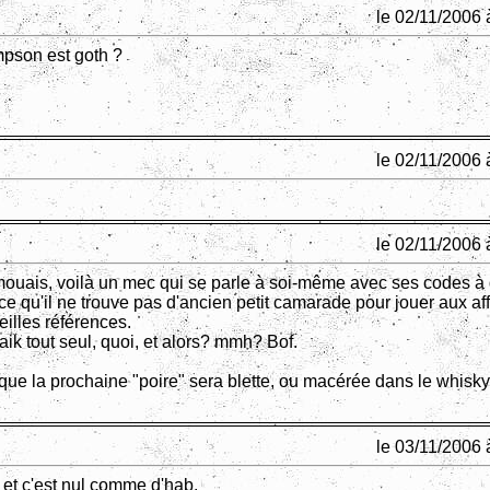
le 02/11/2006 
pson est goth ?
le 02/11/2006 
le 02/11/2006 
uais, voilà un mec qui se parle à soi-même avec ses codes à
rce qu'il ne trouve pas d'ancien petit camarade pour jouer aux af
eilles références.
 caik tout seul, quoi, et alors? mmh? Bof.
 que la prochaine "poire" sera blette, ou macérée dans le whisky
le 03/11/2006 
t et c'est nul comme d'hab.