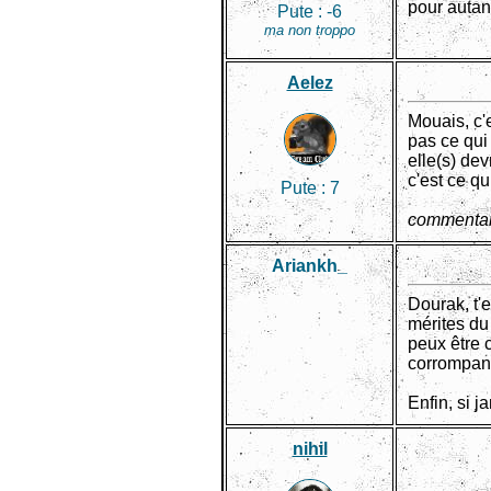
pour autan
Pute :
-6
ma non troppo
Aelez
Mouais, c'e
pas ce qui
elle(s) devr
c'est ce q
Pute :
7
commentai
Ariankh_
Dourak, t'
mérites du
peux être c
corrompant
Enfin, si ja
nihil