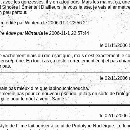
n, avec les gonzesses, il y en a toujours. Mais les mains, ça, un
 ! Sincère ! Émérite ! D'ailleurs, je vous laisse, je vais aller mettr
n peu partout.
e édité par Winteria le 2006-11-1 22:56:21
re édité par
Winteria
le 2006-11-1 22:57:44
le 01/11/2006 
re vachement niais ou dieu sait quoi, mais c'est exactement le co
ense/prône. En tout cas ca reste correctement écrit et pas chiant
e pas.
le 02/11/2006 
rais pas mieux dire que lapinouchichoucha.
emercie pas pour ce nouveau pseudo, je fais en sorte de t'intégr
ille pour le nöel à venir. Santé !
le 02/11/2006 
style de F. me fait penser à celui de Prototype Nucléique. Le fon