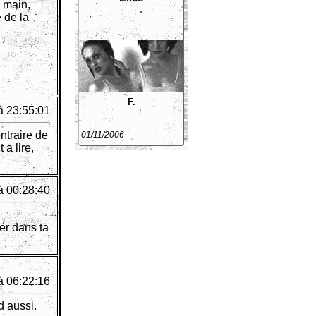
e main,
e de la
F.
à 23:55:01
ntraire de
01/11/2006
 a lire,
à 00:28:40
er dans ta
à 06:22:16
d aussi.