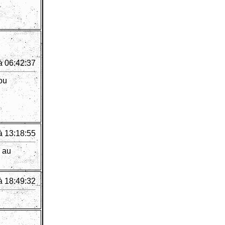
à 06:42:37
 ou
à 13:18:55
a au
à 18:49:32