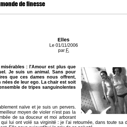
 monde de finesse
Elles
Le 01/11/2006
par
F.
 misérables : l'Amour est plus que
uel. Je suis un animal. Sans pour
aires que ces dames nous offrent,
s nées de leur ego. La chair est soit
 ensemble de tripes sanguinolentes
ablement naïve et je suis un pervers.
eilleur moyen de violer n'est pas la
nimbée de sa douceur et moi arborant
i lui ont volé sa virginité : je l'ai retournée, dans toute sa 