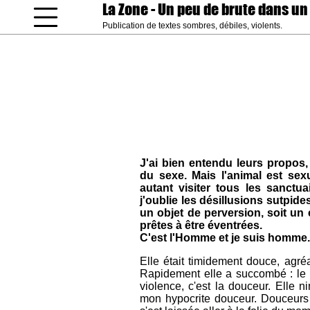
La Zone
- Un peu de brute dans un
Publication de textes sombres, débiles, violents.
coucou gamin
J'ai bien entendu leurs propos,
du sexe. Mais l'animal est sex
autant visiter tous les sanctu
j'oublie les désillusions sutpide
un objet de perversion, soit un
prêtes à être éventrées.
C'est l'Homme et je suis homme.
Elle était timidement douce, agré
Rapidement elle a succombé : le m
violence, c'est la douceur. Elle 
mon hypocrite douceur. Douceurs qu