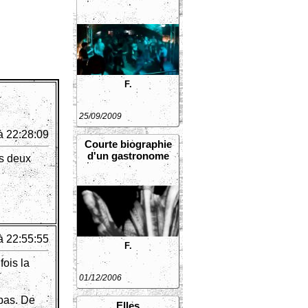
F.
25/09/2009
à 22:28:09
Courte biographie
d'un gastronome
es deux
à 22:55:55
F.
fois la
01/12/2006
 pas. De
Elles