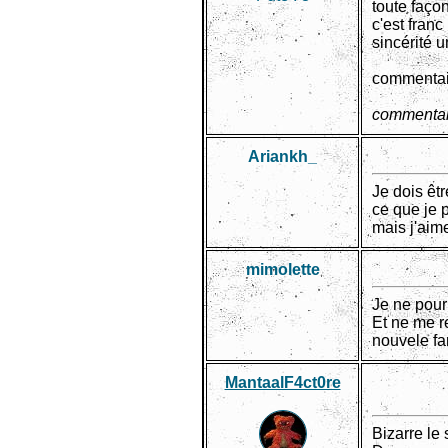
toute faço
c'est franc
sincérité u
commentair
commentai
Ariankh_
Je dois êt
ce que je p
mais j'aim
mimolette
Je ne pour
Et ne me r
nouvele fam
MantaalF4ct0re
Bizarre le 