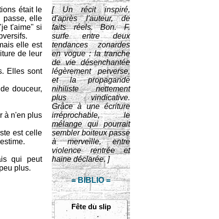
ions était le
[ Un récit inspiré,
i passe, elle
d'après l'auteur, de
"je t'aime" si
faits réels. Bon. F.
bversifs.
surfe entre deux
mais elle est
tendances zonardes
ture de leur
en vogue : la tranche
de vie désenchantée
. Elles sont
légèrement perverse,
et la propagande
de douceur,
nihiliste nettement
plus vindicative.
Grâce à une écriture
r à n'en plus
irréprochable, le
mélange qui pourrait
iste est celle
sembler boiteux passe
 estime.
à merveille, entre
violence rentrée et
is qui peut
haine déclarée. ]
peu plus.
= BIBLIO =
Fête du slip