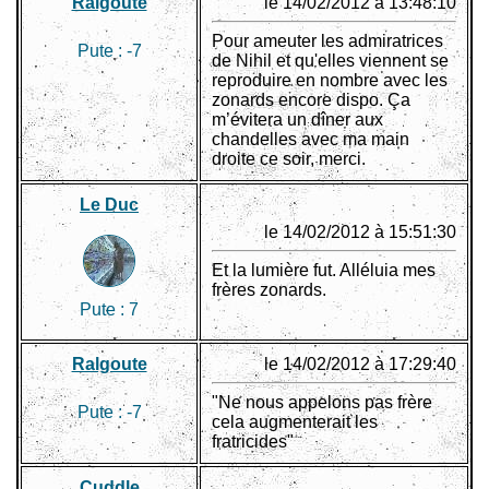
Ralgoute
le 14/02/2012 à 13:48:10
Pour ameuter les admiratrices
Pute :
-7
de Nihil et qu'elles viennent se
reproduire en nombre avec les
zonards encore dispo. Ça
m’évitera un dîner aux
chandelles avec ma main
droite ce soir, merci.
Le Duc
le 14/02/2012 à 15:51:30
Et la lumière fut. Alléluia mes
frères zonards.
Pute :
7
Ralgoute
le 14/02/2012 à 17:29:40
"Ne nous appelons pas frère
Pute :
-7
cela augmenterait les
fratricides"
Cuddle