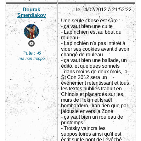
Dourak
le 14/02/2012 à 21:53:22
Smerdiakov
Une seule chose est sûre :
- ça vaut bien une cuite
- Lapinchien est au bout du
rouleau
- Lapinchien n'a pas intérêt à
vider ses cookies avant d'avoir
Pute :
-6
changé de rouleau
ma non troppo
- ça vaut bien une ballade, un
édito, et quelques sonnets
- dans moins de deux mois, la
St Con 2012 sera un
événement retentissant et tous
les textes publiés traduit en
Chinois et placardés sur les
murs de Pékin et Israël
bombardera l'Iran rien que par
jalousie envers la Zone
- ça vaut bien un rouleau de
printemps
- Trotsky vaincra les
suppositoires ainsi qu'il est
écrit sur le pont de l'évêché