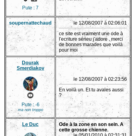
Pute :
7
soupernattechaud
le 12/08/2007 à 02:06:01
ce site est vraiment une ode à
l'ecriture sérieu j'adore , merci
de bonnes marades que voilà
pour moi
Dourak
Smerdiakov
le 12/08/2007 à 02:23:56
En voilà un. Et tu avales aussi
?
Pute :
-6
ma non troppo
Le Duc
Ode à la zone en son sein. A
cette grosse chienne.
le 05/01/2010 à 02:31:31