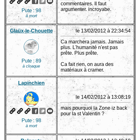
commentaires. Il faut
argumenter. incroyabe.
Pute :
98
à mort
Glaüx-le-Chouette
le 13/02/2012 à 22:34:54
Ca marchera jamais. Jamais
plus. L'humanité n'est pas
prête. Plus prête.
Pute :
89
Ca fait rien, on aura des
à cloaque
matériaux à cramer.
Lapinchien
le 14/02/2012 à 13:08:19
mais pourquoi la Zone iz back
pour la st Valentin ?
Pute :
98
à mort