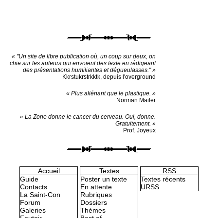
« "Un site de libre publication où, un coup sur deux, on
chie sur les auteurs qui envoient des texte en rédigeant
des présentations humiliantes et dégueulasses." »
Kkrstukrstrkktk, depuis l'overground
« Plus aliénant que le plastique. »
Norman Mailer
« La Zone donne le cancer du cerveau. Oui, donne.
Gratuitement. »
Prof. Joyeux
Accueil
Textes
RSS
Guide
Poster un texte
Textes récents
Contacts
En attente
URSS
La Saint-Con
Rubriques
Forum
Dossiers
Galeries
Thèmes