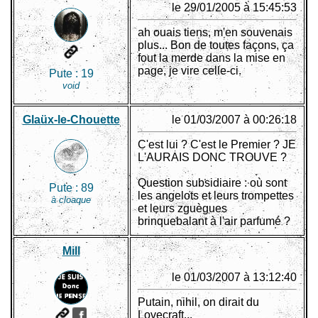
le 29/01/2005 à 15:45:53
ah ouais tiens, m'en souvenais
plus... Bon de toutes façons, ça
fout la merde dans la mise en
page, je vire celle-ci.
Pute :
19
void
Glaüx-le-Chouette
le 01/03/2007 à 00:26:18
C'est lui ? C'est le Premier ? JE
L'AURAIS DONC TROUVE ?
Question subsidiaire : où sont
Pute :
89
les angelots et leurs trompettes
à cloaque
et leurs zguègues
brinquebalant à l'air parfumé ?
Mill
le 01/03/2007 à 13:12:40
Putain, nihil, on dirait du
Lovecraft...