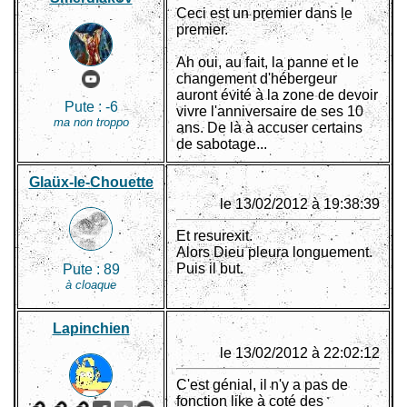
Ceci est un premier dans le
premier.
Ah oui, au fait, la panne et le
changement d'hébergeur
auront évité à la zone de devoir
Pute :
-6
vivre l'anniversaire de ses 10
ma non troppo
ans. De là à accuser certains
de sabotage...
Glaüx-le-Chouette
le 13/02/2012 à 19:38:39
Et resurexit.
Alors Dieu pleura longuement.
Puis il but.
Pute :
89
à cloaque
Lapinchien
le 13/02/2012 à 22:02:12
C'est génial, il n'y a pas de
fonction like à coté des