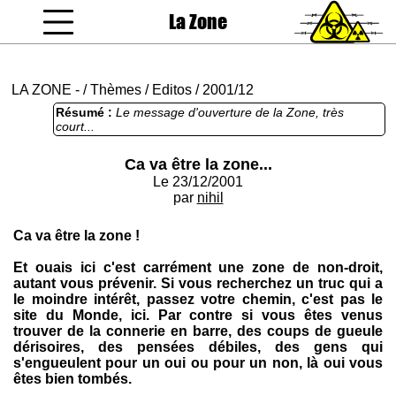
La Zone
coucou gamin
LA ZONE
-
/
Thèmes
/
Editos
/
2001/12
Résumé :
Le message d'ouverture de la Zone, très
court...
Ca va être la zone...
Le 23/12/2001
par
nihil
Ca va être la zone !
Et ouais ici c'est carrément une zone de non-droit,
autant vous prévenir. Si vous recherchez un truc qui a
le moindre intérêt, passez votre chemin, c'est pas le
site du Monde, ici. Par contre si vous êtes venus
trouver de la connerie en barre, des coups de gueule
dérisoires, des pensées débiles, des gens qui
s'engueulent pour un oui ou pour un non, là oui vous
êtes bien tombés.