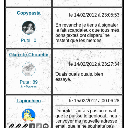
Copypasta
le 14/02/2012 à 23:05:53
En revanche je tiens à signaler
le fait scandaleux que tous mes
bons textes ont disparu, ne
Pute :
0
restent que les merdes.
Glaüx-le-Chouette
le 14/02/2012 à 23:27:34
Ouais ouais ouais, bien
essayé.
Pute :
89
à cloaque
Lapinchien
le 15/02/2012 à 00:06:28
Dourak. T'aurais pas un email
que je puisse te geolocal.. heu
t'envoyer ma nouvelle adresse
email que je ne souhaite pas