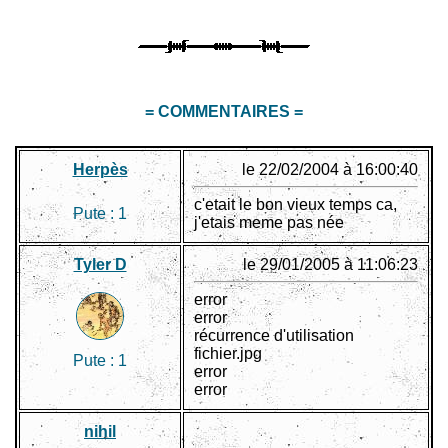
= COMMENTAIRES =
Herpès
le 22/02/2004 à 16:00:40
c'etait le bon vieux temps ca,
Pute :
1
j'etais meme pas née
Tyler D
le 29/01/2005 à 11:06:23
error
error
récurrence d'utilisation
fichier.jpg
Pute :
1
error
error
nihil