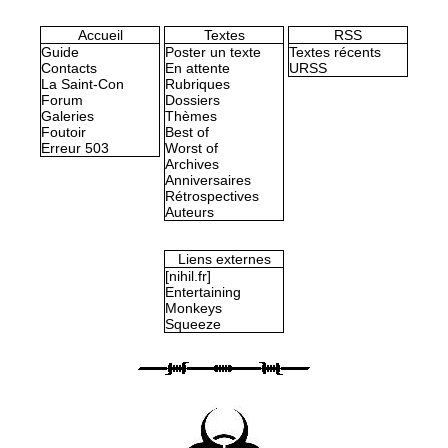
Accueil
Textes
RSS
Guide
Poster un texte
Textes récents
Contacts
En attente
URSS
La Saint-Con
Rubriques
Forum
Dossiers
Galeries
Thèmes
Foutoir
Best of
Erreur 503
Worst of
Archives
Anniversaires
Rétrospectives
Auteurs
Liens externes
[nihil.fr]
Entertaining
Monkeys
Squeeze