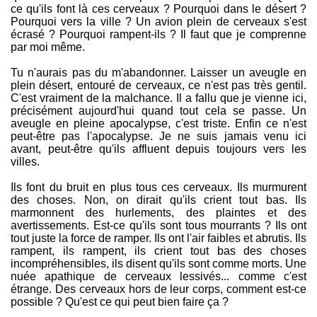
ce qu'ils font là ces cerveaux ? Pourquoi dans le désert ?
Pourquoi vers la ville ? Un avion plein de cerveaux s'est
écrasé ? Pourquoi rampent-ils ? Il faut que je comprenne
par moi même.
Tu n'aurais pas du m'abandonner. Laisser un aveugle en
plein désert, entouré de cerveaux, ce n'est pas très gentil.
C'est vraiment de la malchance. Il a fallu que je vienne ici,
précisément aujourd'hui quand tout cela se passe. Un
aveugle en pleine apocalypse, c'est triste. Enfin ce n'est
peut-être pas l'apocalypse. Je ne suis jamais venu ici
avant, peut-être qu'ils affluent depuis toujours vers les
villes.
Ils font du bruit en plus tous ces cerveaux. Ils murmurent
des choses. Non, on dirait qu'ils crient tout bas. Ils
marmonnent des hurlements, des plaintes et des
avertissements. Est-ce qu'ils sont tous mourrants ? Ils ont
tout juste la force de ramper. Ils ont l'air faibles et abrutis. Ils
rampent, ils rampent, ils crient tout bas des choses
incompréhensibles, ils disent qu'ils sont comme morts. Une
nuée apathique de cerveaux lessivés... comme c'est
étrange. Des cerveaux hors de leur corps, comment est-ce
possible ? Qu'est ce qui peut bien faire ça ?