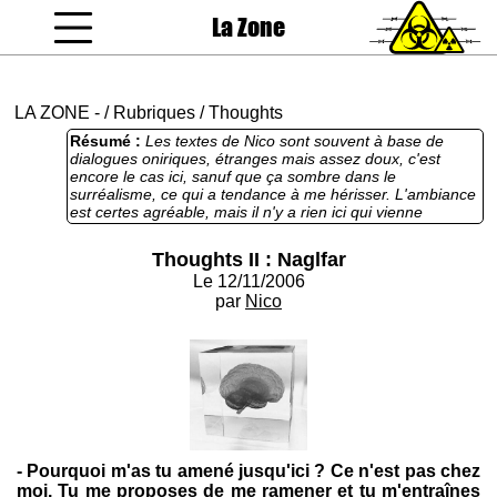
La Zone
coucou gamin
LA ZONE
-
/
Rubriques
/
Thoughts
Résumé :
Les textes de Nico sont souvent à base de
dialogues oniriques, étranges mais assez doux, c'est
encore le cas ici, sanuf que ça sombre dans le
surréalisme, ce qui a tendance à me hérisser. L'ambiance
est certes agréable, mais il n'y a rien ici qui vienne
satisfaire nos bas-instincts de zonards assoiffés de sang.
C'est probablement philosophique voire symboliste, en ce
Thoughts II : Naglfar
qui me concerne c'est surtout branlettiste.
Le 12/11/2006
par
Nico
- Pourquoi m'as tu amené jusqu'ici ? Ce n'est pas chez
moi. Tu me proposes de me ramener et tu m'entraînes