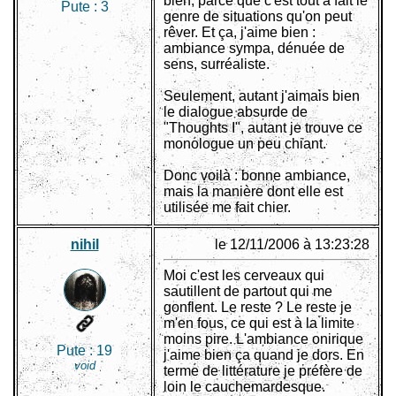
bien, parce que c'est tout à fait le
Pute :
3
genre de situations qu'on peut
rêver. Et ça, j'aime bien :
ambiance sympa, dénuée de
sens, surréaliste.
Seulement, autant j'aimais bien
le dialogue absurde de
"Thoughts I", autant je trouve ce
monologue un peu chiant.
Donc voilà : bonne ambiance,
mais la manière dont elle est
utilisée me fait chier.
nihil
le 12/11/2006 à 13:23:28
Moi c'est les cerveaux qui
sautillent de partout qui me
gonflent. Le reste ? Le reste je
m'en fous, ce qui est à la limite
moins pire. L'ambiance onirique
Pute :
19
j'aime bien ça quand je dors. En
void
terme de littérature je préfère de
loin le cauchemardesque.