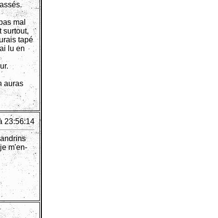
passés.
 pas mal
 surtout,
urais tapé
ai lu en
ur.
en auras
à 23:56:14
xandrins
je m'en-