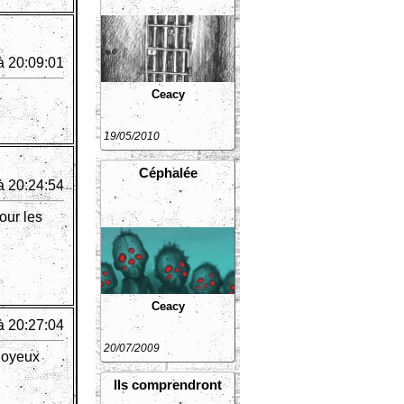
à 20:09:01
Ceacy
19/05/2010
Céphalée
à 20:24:54
our les
Ceacy
à 20:27:04
20/07/2009
 joyeux
Ils comprendront