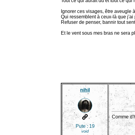
Tout ce qui aurait dû et tout ce qui 
Ignorer ces visages, être aveugle 
Qui ressemblent à ceux-là que j'ai
Refuser de penser, bannir tout sen
Et le vent sous mes bras ne sera p
nihil
Comme d'hab
Pute :
19
void