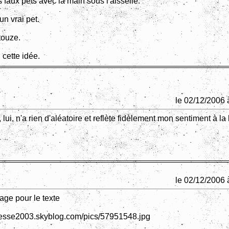
faux pets avec la main sous l'aisselle.
n vrai pet.
touze.
 cette idée.
le 02/12/2006 
lui, n'a rien d'aléatoire et reflète fidèlement mon sentiment à la
le 02/12/2006 
age pour le texte
igresse2003.skyblog.com/pics/57951548.jpg