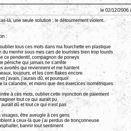
le 02/12/2006 
s-là, une seule solution : le détournement violent.
on :
 oublier tous ces mots dans ma fourchette en plastique
in du menhir sous mes cars de touristes bien trop lourds
de ce pendentif, compagnon de poneys
te péniche qui jamais ne s'arrête
ons avortés qui reviennent et me hantent
eaux, toujours, et les corn flakes encore
t j'avais, j'aurais dû, et pourquoi
e la calandre, et moins que des exercices isométriques
intre à ces mots, oublier cette injonction de paiement
aginer tout ce qui aurait pu
 aurait dû et tout ce qui n'est pas
s visages, être aveugle à ces gens
blent à ceux-là que j'ai perdus de tronçonneuse
sphalter, bannir tout sentiment