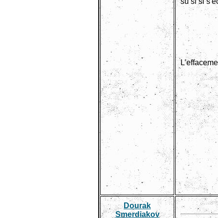
su si si s
L'effacemen
Dourak
Smerdiakov