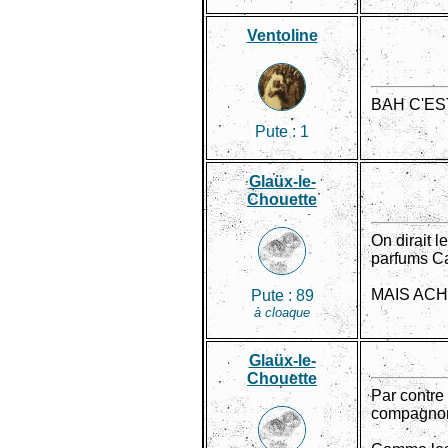
Ventoline
BAH C'E
Pute :
1
Glaüx-le-
Chouette
On dirait l
parfums Ca
MAIS ACH
Pute :
89
à cloaque
Glaüx-le-
Chouette
Par contre 
compagnon,