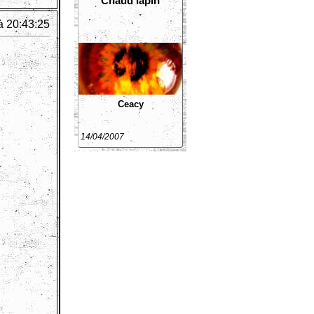
Chaud lapin
à 20:43:25
Ceacy
14/04/2007