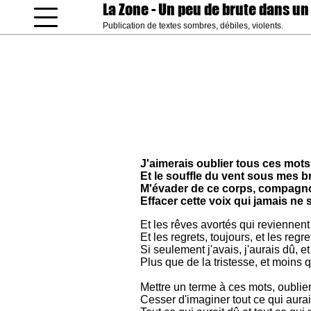
La Zone
- Un peu de brute dans un
Publication de textes sombres, débiles, violents.
coucou gamin
J'aimerais oublier tous ces mot
Et le souffle du vent sous mes b
M'évader de ce corps, compagn
Effacer cette voix qui jamais ne s
Et les rêves avortés qui reviennent
Et les regrets, toujours, et les regr
Si seulement j'avais, j'aurais dû, e
Plus que de la tristesse, et moins
Mettre un terme à ces mots, oublier
Cesser d'imaginer tout ce qui aurai