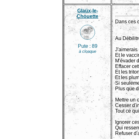
Glaüx-le-
Chouette
Dans ces ca
Au Débilitr
Pute :
89
J'aimerais
à cloaque
Et le vacc
M'évader 
Effacer cet
Et les trit
Et les plum
Si seulemen
Plus que d
Mettre un c
Cesser d'im
Tout ce qui
Ignorer ce
Qui ressem
Refuser d'a