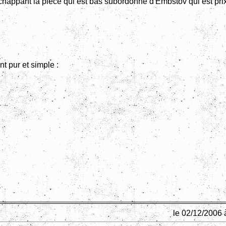
'échappant la pièce qui est bas subordonné d'Embstov qui est pri
t pur et simple :
le 02/12/2006 