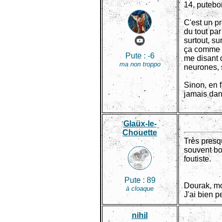
14, putebo
C'est un pr
du tout par
surtout, su
ça comme il
Pute :
-6
me disant q
ma non troppo
neurones, 
Sinon, en f
jamais da
Glaüx-le-
Chouette
Très presq
souvent bo
foutiste.
Pute :
89
Dourak, mon
à cloaque
J'ai bien p
nihil