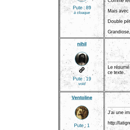
Comme les 
Pute :
89
Mais avec u
à cloaque
Double pé
Grandiose,
nihil
Le résumé, 
ce texte.
Pute :
19
void
Ventoline
J'ai une im
http://lat
Pute :
1