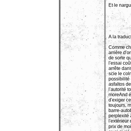
Et le narg
A la traduc
Comme chos
arrière d'o
de sorte q
l'essai coû
arrête dan
scie le co
possibilité
asfaltos d
l'autorité 
moreAnd él
d'exiger c
toujours, m
barre-autob
perplexité 
l'extérieur
prix de moi المقطوراتPonygefährte de la chose et du mot aux lesquels vous il