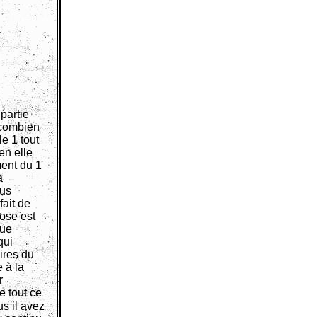
partie
, combien
e 1 tout
en elle
ment du 1
a
ous
fait de
hose est
nue
qui
aires du
 à la
r
e tout ce