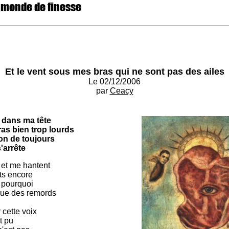
 monde de finesse
Et le vent sous mes bras qui ne sont pas des ailes
Le 02/12/2006
par
Ceacy
s dans ma tête
ras bien trop lourds
on de toujours
'arrête
 et me hantent
ets encore
t pourquoi
 que des remords
 cette voix
t pu