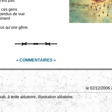
n'est pas
à ces gens
 perdus de vue
timent
lus qu'une gêne.
= COMMENTAIRES =
le 02/12/2006 
, à texte aléatoire, illustration aléatoire.