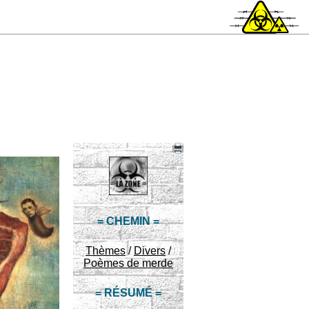
= CHEMIN =
Thèmes
/
Divers
/
Poèmes de merde
= RÉSUMÉ =