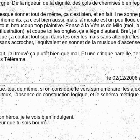
rgne. De la rigueur, de la dignité, des cols de chemises bien re
esque sonnet tout de même, ça c'est bien, et en fait il ne sonne
 moments, ça c'est bien aussi, mais la morale est un peu floue et
rtout, beaucoup trop plaintive. Pense à la Vénus de Milo (moi j'a
lustration), et coupe toi les ongles, ça allège d'autant. Bref, je l'
ue ça coulait tout seul dans les oreilles mais sans atteindre les
sans accrocher, l'équivalent en sonnet de la musique d'ascense
ait, j'ai trouvé ça plutôt bien que mal. Et une critique pareille, t'
ns Télérama.
le 02/12/2006 
ue, tout de même, si on considère le vers surnuméraire, les ale
iteux, l'absence de construction logique, et le schéma métrique 
 héros, je te vois bien indulgent.
eur que tu sois bourré.