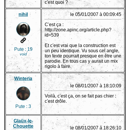
c'est quoi ?
nihil
le 05/01/2007 à 00:09:45
C'est ça :
http://zone.apinc.org/article.php?
id=539
Et c'est vrai que la construction est
Pute :
19
un peu identique. Vu sous cet angle,
void
ton texte pourrait presque en être une
parodie. En tous cas y aurait un mix
rigolo à faire.
Winteria
le 08/01/2007 à 18:10:09
Voilà, c'est ça, on se fait pas chier :
c'est drôle.
Pute :
3
Glaüx-le-
Chouette
le 08/01/2007 à 18:26:10