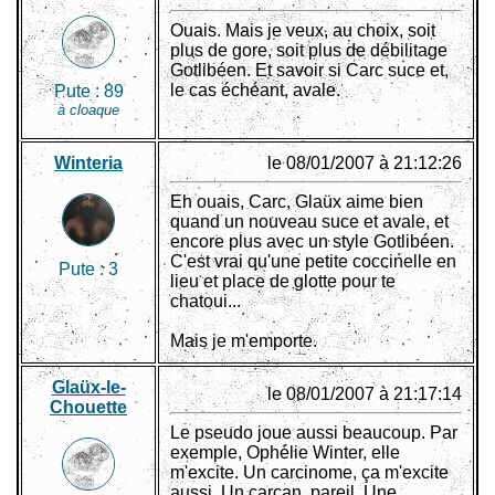
Ouais. Mais je veux, au choix, soit
plus de gore, soit plus de débilitage
Gotlibéen. Et savoir si Carc suce et,
le cas échéant, avale.
Pute :
89
à cloaque
Winteria
le 08/01/2007 à 21:12:26
Eh ouais, Carc, Glaüx aime bien
quand un nouveau suce et avale, et
encore plus avec un style Gotlibéen.
C'est vrai qu'une petite coccinelle en
Pute :
3
lieu et place de glotte pour te
chatoui...
Mais je m'emporte.
Glaüx-le-
le 08/01/2007 à 21:17:14
Chouette
Le pseudo joue aussi beaucoup. Par
exemple, Ophélie Winter, elle
m'excite. Un carcinome, ça m'excite
aussi. Un carcan, pareil. Une