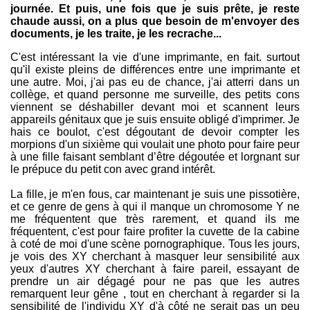
journée. Et puis, une fois que je suis prête, je reste
chaude aussi, on a plus que besoin de m'envoyer des
documents, je les traite, je les recrache...
C'est intéressant la vie d'une imprimante, en fait. surtout
qu'il existe pleins de différences entre une imprimante et
une autre. Moi, j'ai pas eu de chance, j'ai atterri dans un
collège, et quand personne me surveille, des petits cons
viennent se déshabiller devant moi et scannent leurs
appareils génitaux que je suis ensuite obligé d'imprimer. Je
hais ce boulot, c'est dégoutant de devoir compter les
morpions d'un sixième qui voulait une photo pour faire peur
à une fille faisant semblant d’être dégoutée et lorgnant sur
le prépuce du petit con avec grand intérêt.
La fille, je m'en fous, car maintenant je suis une pissotière,
et ce genre de gens à qui il manque un chromosome Y ne
me fréquentent que très rarement, et quand ils me
fréquentent, c'est pour faire profiter la cuvette de la cabine
à coté de moi d'une scène pornographique. Tous les jours,
je vois des XY cherchant à masquer leur sensibilité aux
yeux d'autres XY cherchant à faire pareil, essayant de
prendre un air dégagé pour ne pas que les autres
remarquent leur gêne , tout en cherchant à regarder si la
sensibilité de l'individu XY d'à côté ne serait pas un peu