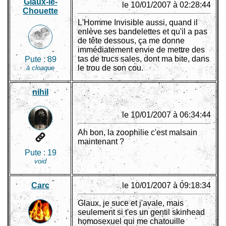
Glaüx-le-
le 10/01/2007 à 02:28:44
Chouette
L'Homme Invisible aussi, quand il
enlève ses bandelettes et qu'il a pas
de tête dessous, ça me donne
immédiatement envie de mettre des
tas de trucs sales, dont ma bite, dans
Pute :
89
le trou de son cou.
à cloaque
nihil
le 10/01/2007 à 06:34:44
Ah bon, la zoophilie c'est malsain
maintenant ?
Pute :
19
void
Carc
le 10/01/2007 à 09:18:34
Glaux, je suce et j'avale, mais
seulement si t'es un gentil skinhead
homosexuel qui me chatouille