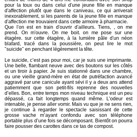
pour la toux ou dans celui d'une jeune fille en manque
d'affection plutôt que dans le caniveau, ce qui arriverait
inexorablement, si les parents de la jeune fille en manque
d'affection me trouvaient dans cette armoire à pharmacie.
Que l'on est en train d'ouvrir d'ailleurs. Tiens, , on me
prend. On m'ouvre. On me boit. on me pose sur une
étagère. sur cette étagère, à la lumière pâle d'un néon
blafard, tracé dans la poussière, on peut lire le mot
"suicide" en penchant légèrement la tête.
Le suicide, c’est pas pour moi, car je suis une imprimante.
Une belle, flambant neuve avec des boutons sur les côtés
et un tiroir à papier. Je suis stationné dans une chambre,
ou une vieille grand-mère en état de putréfaction avancé
aggravé par une canicule ayant sévi il y a deux ans attend
patiemment que son petit-fils reprenne des nouvelles
d’elles. Bon, entre temps mon niveau technique est un peu
dépassé, ca fait longtemps quand même. L’odeur est
intenable, je pense aller vomir. Mais vu que je ne sens rien,
je continue à regarder le spectacle saisissant de cette
grosse vache m’ayant confondu avec son téléphone
portable plus d’une fois se décomposant. Bientôt on pourra
faire pousser des carottes dans ce tas de compost.