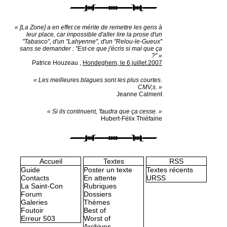
« [La Zone] a en effet ce mérite de remettre les gens à
leur place, car impossible d'aller lire la prose d'un
"Tabasco", d'un "Lahyenne", d'un "Relou-le-Gueux"
sans se demander : "Est-ce que j'écris si mal que ça
?" »
Patrice Houzeau
,
Hondeghem, le 6 juillet 2007
« Les meilleures blagues sont les plus courtes.
CMV,s. »
Jeanne Calment
« Si ils continuent, 'faudra que ça cesse. »
Hubert-Félix Thiéfaine
Accueil
Textes
RSS
Guide
Poster un texte
Textes récents
Contacts
En attente
URSS
La Saint-Con
Rubriques
Forum
Dossiers
Galeries
Thèmes
Foutoir
Best of
Erreur 503
Worst of
Archives