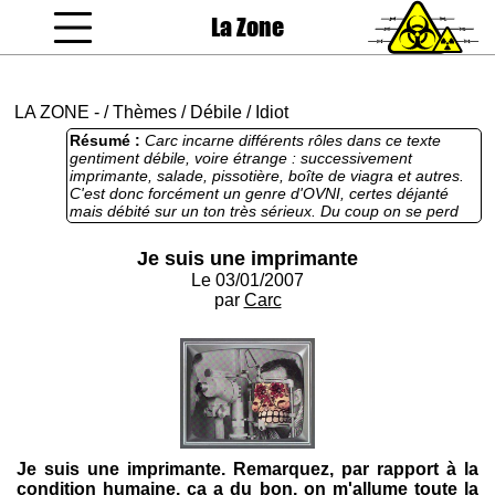
La Zone
coucou gamin
LA ZONE
-
/
Thèmes
/
Débile
/
Idiot
Résumé :
Carc incarne différents rôles dans ce texte
gentiment débile, voire étrange : successivement
imprimante, salade, pissotière, boîte de viagra et autres.
C'est donc forcément un genre d'OVNI, certes déjanté
mais débité sur un ton très sérieux. Du coup on se perd
en conjectures : qu'est-ce que l'auteur essaie de nous dire
au juste, putain de bordel ?
Je suis une imprimante
Le 03/01/2007
par
Carc
Je suis une imprimante. Remarquez, par rapport à la
condition humaine, ça a du bon, on m'allume toute la