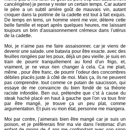
cancérigène) je pense y rester un certain temps. Car autant
le père a un subtil arrière goût de mauvais vin, autant
croquer dans la poitrine de la cadette est tout à fait exquis.
De temps en tems, un homme vient me voir, déterre cette
belle famille et repart après quelques heures, me laissant
toujours un brin d'assaisonnement crémeux dans l'utérus
de la cadette.
Moi, je n'aime pas me faire assaisonner, car je viens de
devenir une salade. une batavia pour être exacte. avec des
feuilles rongées par les poux, déjà un peu vieille. je suis en
train de pourrir tranquillement au fond d'un frigo, et,
vraiment, je ne veux rien changer à cela. Ca me plait,
même , pour être franc, de pourrir l'odeur des concombres
débiles placés juste à côté de moi. Mais ça, ils ne peuvent
pas comprendre. tout comme ce putain de saucisson, qui
essaye de me convaincre du bien fondé de sa théorie
raciste infondée. Ben oui, prétendre que c'st à cause du
steak haché placé en haut à gauche que l'on va tous finir
par être mangé, je trouve ça un peu plat, comme
argumentation. Et puis vu mon état, personne me mangera.
Moi par contre, j'aimerais bien être mangé car je suis un
poison, et je préfèrerais finir ma vie dans l'estomac d'un
enfant de moins de 4 ans me confondant avec son sirop