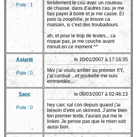
timidement le cou avec un couteau
Pute :
1
de chasse. dans d'autres cas, je me
fais payer à boire et je me casse. Et
puis la zoophilie, je trouve ca
malsain, si c'est des troubadours.
ah, et pour le trop de textes... ca
risque pas, je me couche avant
minuit en ce moment ^^
Astarté
le 10/01/2007 à 17:16:35
Moi j'ai voulu arrêter au premier XY,
Pute :
0
j'ai contiué ...et poubelle me suis
emmerdée...
Saoc
le 08/03/2007 à 02:46:13
hey carc sal con depuis quand j'ai
Pute :
0
besoin d'etre un skinned. J'aime bien
ton premier texte, t'aurais put me le
linker. Je pense pas que le mien soit
aussi bon.