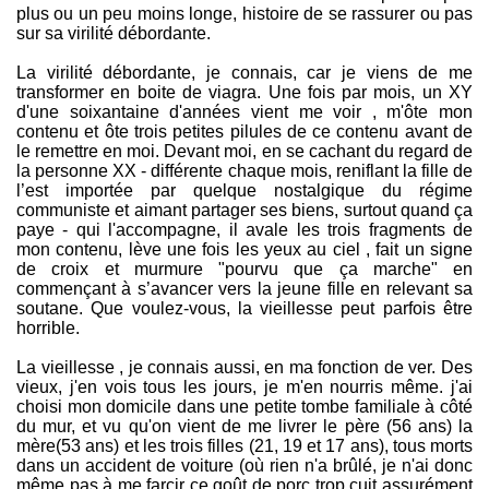
plus ou un peu moins longe, histoire de se rassurer ou pas
sur sa virilité débordante.
La virilité débordante, je connais, car je viens de me
transformer en boite de viagra. Une fois par mois, un XY
d'une soixantaine d'années vient me voir , m'ôte mon
contenu et ôte trois petites pilules de ce contenu avant de
le remettre en moi. Devant moi, en se cachant du regard de
la personne XX - différente chaque mois, reniflant la fille de
l’est importée par quelque nostalgique du régime
communiste et aimant partager ses biens, surtout quand ça
paye - qui l'accompagne, il avale les trois fragments de
mon contenu, lève une fois les yeux au ciel , fait un signe
de croix et murmure "pourvu que ça marche" en
commençant à s’avancer vers la jeune fille en relevant sa
soutane. Que voulez-vous, la vieillesse peut parfois être
horrible.
La vieillesse , je connais aussi, en ma fonction de ver. Des
vieux, j'en vois tous les jours, je m'en nourris même. j'ai
choisi mon domicile dans une petite tombe familiale à côté
du mur, et vu qu'on vient de me livrer le père (56 ans) la
mère(53 ans) et les trois filles (21, 19 et 17 ans), tous morts
dans un accident de voiture (où rien n'a brûlé, je n'ai donc
même pas à me farcir ce goût de porc trop cuit assurément