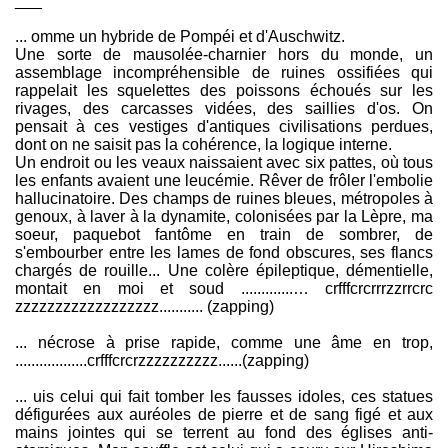
___
... omme un hybride de Pompéi et d'Auschwitz.
Une sorte de mausolée-charnier hors du monde, un
assemblage incompréhensible de ruines ossifiées qui
rappelait les squelettes des poissons échoués sur les
rivages, des carcasses vidées, des saillies d'os. On
pensait à ces vestiges d'antiques civilisations perdues,
dont on ne saisit pas la cohérence, la logique interne.
Un endroit ou les veaux naissaient avec six pattes, où tous
les enfants avaient une leucémie. Rêver de frôler l'embolie
hallucinatoire. Des champs de ruines bleues, métropoles à
genoux, à laver à la dynamite, colonisées par la Lèpre, ma
soeur, paquebot fantôme en train de sombrer, de
s'embourber entre les lames de fond obscures, ses flancs
chargés de rouille... Une colère épileptique, démentielle,
montait en moi et soud .............… crfffcrcrrrzzrrcrc
zzzzzzzzzzzzzzzzzz........... (zapping)
... nécrose à prise rapide, comme une âme en trop,
..................crfffcrcrzzzzzzzzzz......(zapping)
... uis celui qui fait tomber les fausses idoles, ces statues
défigurées aux auréoles de pierre et de sang figé et aux
mains jointes qui se terrent au fond des églises anti-