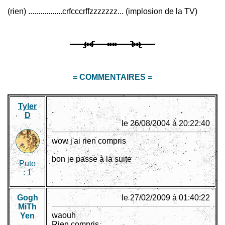
(rien) .................crfcccrffzzzzzzz... (implosion de la TV)
= COMMENTAIRES =
Tyler
D
le 26/08/2004 à 20:22:40
wow j'ai rien compris
bon je passe à la suite
Pute
:
1
Gogh
le 27/02/2009 à 01:40:22
MiTh
waouh
Yen
Rien compris