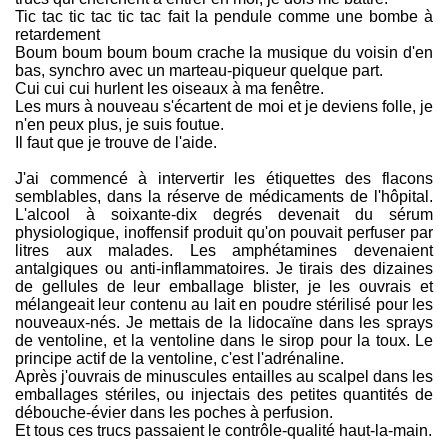
Tic tac tic tac tic tac fait la pendule comme une bombe à
retardement
Boum boum boum boum crache la musique du voisin d'en
bas, synchro avec un marteau-piqueur quelque part.
Cui cui cui hurlent les oiseaux à ma fenêtre.
Les murs à nouveau s'écartent de moi et je deviens folle, je
n'en peux plus, je suis foutue.
Il faut que je trouve de l'aide.
J'ai commencé à intervertir les étiquettes des flacons
semblables, dans la réserve de médicaments de l'hôpital.
L'alcool à soixante-dix degrés devenait du sérum
physiologique, inoffensif produit qu'on pouvait perfuser par
litres aux malades. Les amphétamines devenaient
antalgiques ou anti-inflammatoires. Je tirais des dizaines
de gellules de leur emballage blister, je les ouvrais et
mélangeait leur contenu au lait en poudre stérilisé pour les
nouveaux-nés. Je mettais de la lidocaïne dans les sprays
de ventoline, et la ventoline dans le sirop pour la toux. Le
principe actif de la ventoline, c'est l'adrénaline.
Après j'ouvrais de minuscules entailles au scalpel dans les
emballages stériles, ou injectais des petites quantités de
débouche-évier dans les poches à perfusion.
Et tous ces trucs passaient le contrôle-qualité haut-la-main.