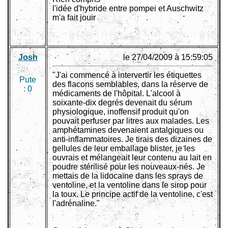
l'idée d'hybride entre pompei et Auschwitz
m'a fait jouir
Josh
le 27/04/2009 à 15:59:05
"J'ai commencé à intervertir les étiquettes
Pute
des flacons semblables, dans la réserve de
:
0
médicaments de l'hôpital. L'alcool à
soixante-dix degrés devenait du sérum
physiologique, inoffensif produit qu'on
pouvait perfuser par litres aux malades. Les
amphétamines devenaient antalgiques ou
anti-inflammatoires. Je tirais des dizaines de
gellules de leur emballage blister, je les
ouvrais et mélangeait leur contenu au lait en
poudre stérilisé pour les nouveaux-nés. Je
mettais de la lidocaïne dans les sprays de
ventoline, et la ventoline dans le sirop pour
la toux. Le principe actif de la ventoline, c'est
l'adrénaline."