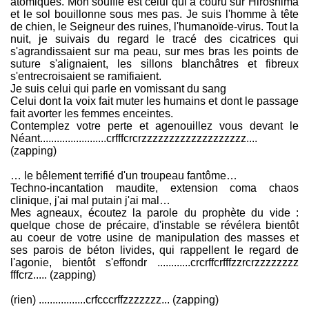
atomiques. Mon souffle est celui qui a couru sur Hiroshima
et le sol bouillonne sous mes pas. Je suis l'homme à tête
de chien, le Seigneur des ruines, l'humanoïde-virus. Tout la
nuit, je suivais du regard le tracé des cicatrices qui
s'agrandissaient sur ma peau, sur mes bras les points de
suture s'alignaient, les sillons blanchâtres et fibreux
s'entrecroisaient se ramifiaient.
Je suis celui qui parle en vomissant du sang
Celui dont la voix fait muter les humains et dont le passage
fait avorter les femmes enceintes.
Contemplez votre perte et agenouillez vous devant le
Néant........................crfffcrcrzzzzzzzzzzzzzzzzzzz....
(zapping)
… le bêlement terrifié d'un troupeau fantôme…
Techno-incantation maudite, extension coma chaos
clinique, j'ai mal putain j'ai mal…
Mes agneaux, écoutez la parole du prophète du vide :
quelque chose de précaire, d'instable se révélera bientôt
au coeur de votre usine de manipulation des masses et
ses parois de béton livides, qui rappellent le regard de
l'agonie, bientôt s'effondr ............crcrffcrfffzzrcrzzzzzzzz
fffcrz..... (zapping)
(rien) .................crfcccrffzzzzzzz... (zapping)