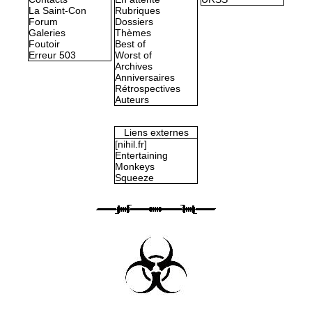
La Saint-Con
Rubriques
Forum
Dossiers
Galeries
Thèmes
Foutoir
Best of
Erreur 503
Worst of
Archives
Anniversaires
Rétrospectives
Auteurs
Liens externes
[nihil.fr]
Entertaining
Monkeys
Squeeze