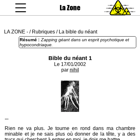
La Zone
coucou gamin
LA ZONE
-
/
Rubriques
/
La bible du néant
Résumé :
Zapping géant dans un esprit psychotique et
hypocondriaque.
Bible du néant 1
Le 17/01/2002
par
nihil
...
Rien ne va plus. Je tourne en rond dans ma chambre
minable et je ne sais plus où donner de la tête, y a des
trucs qui cherchent à entrer en moi, je dois me battre.