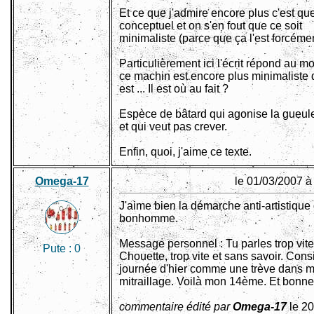
Et ce que j'admire encore plus c'est que
conceptuel et on s'en fout que ce soit
minimaliste (parce que ça l'est forcémen
Particulièrement ici l'écrit répond au m
ce machin est encore plus minimaliste q
est ... Il est où au fait ?
Espèce de bâtard qui agonise la gueul
et qui veut pas crever.
Enfin, quoi, j'aime ce texte.
Omega-17
le 01/03/2007 à
J'aime bien la démarche anti-artistique
bonhomme.
Message personnel : Tu parles trop vite
Pute :
0
Chouette, trop vite et sans savoir. Cons
journée d'hier comme une trève dans 
mitraillage. Voilà mon 14ème. Et bonne
commentaire édité par
Omega-17
le 20