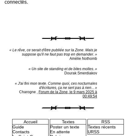
connectés.
« Le rêve, ce serait d'être publiée sur la Zone. Mais je
suppose qu'il ne faut pas trop en demander. »
Amélie Nothomb
« Un site de standing et de bites molles. »
Dourak Smerdiakov
« J'ai fini mon texte. Comme quoi, ces nocturnales
d'écritures, ça ne sert pas à rien... »
Charogne
,
Forum de la Zone, le 9 mars 2025 à
00:49:54
Accueil
Textes
RSS
Guide
Poster un texte
Textes récents
Contacts
En attente
URSS