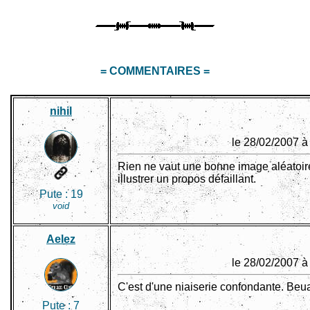
= COMMENTAIRES =
nihil
le 28/02/2007 à
Rien ne vaut une bonne image aléatoir
illustrer un propos défaillant.
Pute :
19
void
Aelez
le 28/02/2007 à
C'est d'une niaiserie confondante. Beu
Pute :
7