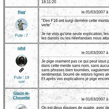
18:11:20
Hag
le 01/03/2007 à
"Des F16 ont surgi derrière cette mont
verte"
Je ne vois qu'une seule explication, les
Pute :
7
les danois ou les néerlandais nous att
nihil
le 01/03/2007 à
Je pige vraiment pas ce qui peut vous p
dans cette merde sans nom, sans aucu
sans phrases bien tournées, vaguemen
sentimental, bourré de retours lignes al
Pute :
19
Et après vos explications je pige encor
void
Glaüx-le-
Chouette
le 01/03/2007 à
On est deux équipes de quatre, avec d