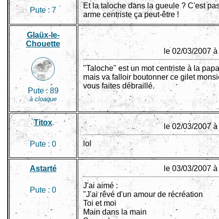
Et la taloche dans la gueule ? C'est pa
Pute :
7
arme centriste ça peut-être !
Glaüx-le-
Chouette
le 02/03/2007 à
"Taloche" est un mot centriste à la pap
mais va falloir boutonner ce gilet monsi
vous faites débraillé.
Pute :
89
à cloaque
Titox
le 02/03/2007 à
lol
Pute :
0
Astarté
le 03/03/2007 à
J'ai aimé :
Pute :
0
"J'ai rêvé d'un amour de récréation
Toi et moi
Main dans la main