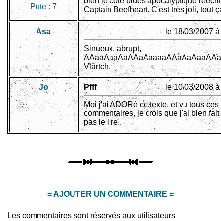
bien le côté blues apocalyptique réécrit
Pute :
7
Captain Beefheart. C'est très joli, tout ç
Asa
le 18/03/2007 à
Sinueux, abrupt,
AAaaAaaAaAAaAaaaaAAaAaAaaAAaAa
Vlârtch.
Jo
Pfff
le 10/03/2008 à
Moi j'ai ADORé ce texte, et vu tous ces
commentaires, je crois que j'ai bien fait
pas le lire..
= AJOUTER UN COMMENTAIRE =
Les commentaires sont réservés aux utilisateurs