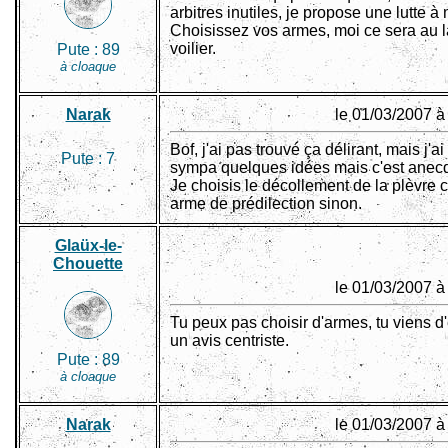
arbitres inutiles, je propose une lutte à 
Choisissez vos armes, moi ce sera au 
voilier.
Pute :
89
à cloaque
Narak
le 01/03/2007 à
Bof, j'ai pas trouvé ça délirant, mais j'ai
Pute :
7
sympa quelques idées mais c'est anecd
Je choisis le décollement de la plèvr
arme de prédilection sinon.
Glaüx-le-
Chouette
le 01/03/2007 à
Tu peux pas choisir d'armes, tu viens d
un avis centriste.
Pute :
89
à cloaque
Narak
le 01/03/2007 à