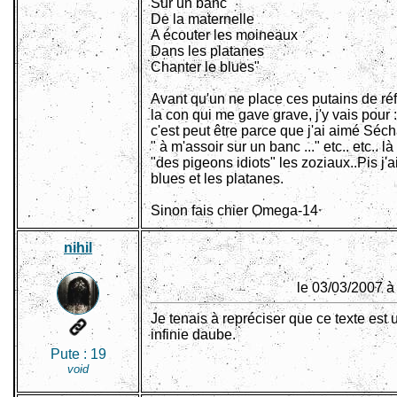
Sur un banc
De la maternelle
A écouter les moineaux
Dans les platanes
Chanter le blues"
Avant qu'un ne place ces putains de ré
la con qui me gave grave, j'y vais pour :
c'est peut être parce que j'ai aimé Séc
" à m'assoir sur un banc ..." etc.. etc.. là 
"des pigeons idiots" les zoziaux..Pis j'
blues et les platanes.
Sinon fais chier Omega-14
nihil
le 03/03/2007 à
Je tenais à repréciser que ce texte est 
infinie daube.
Pute :
19
void