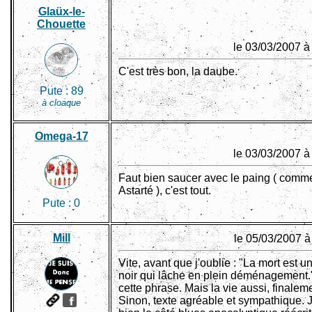
Glaüx-le-
Chouette
le 03/03/2007 à
C'est très bon, la daube.
Pute :
89
à cloaque
Omega-17
le 03/03/2007 à
Faut bien saucer avec le paing ( comme
Astarté ), c'est tout.
Pute :
0
Mill
le 05/03/2007 à
Vite, avant que j'oublie : "La mort est u
noir qui lâche en plein déménagement.
cette phrase. Mais la vie aussi, finalem
Sinon, texte agréable et sympathique. 