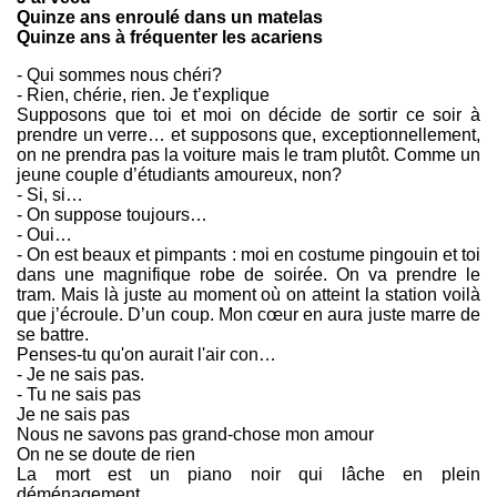
Quinze ans enroulé dans un matelas
Quinze ans à fréquenter les acariens
- Qui sommes nous chéri?
- Rien, chérie, rien. Je t’explique
Supposons que toi et moi on décide de sortir ce soir à
prendre un verre… et supposons que, exceptionnellement,
on ne prendra pas la voiture mais le tram plutôt. Comme un
jeune couple d’étudiants amoureux, non?
- Si, si…
- On suppose toujours…
- Oui…
- On est beaux et pimpants : moi en costume pingouin et toi
dans une magnifique robe de soirée. On va prendre le
tram. Mais là juste au moment où on atteint la station voilà
que j’écroule. D’un coup. Mon cœur en aura juste marre de
se battre.
Penses-tu qu'on aurait l'air con…
- Je ne sais pas.
- Tu ne sais pas
Je ne sais pas
Nous ne savons pas grand-chose mon amour
On ne se doute de rien
La mort est un piano noir qui lâche en plein
déménagement