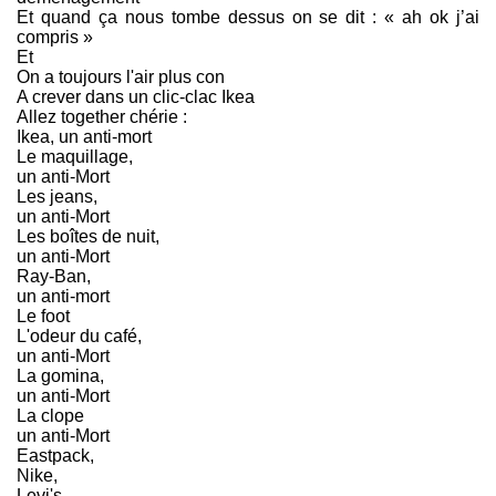
Et quand ça nous tombe dessus on se dit : « ah ok j’ai
compris »
Et
On a toujours l'air plus con
A crever dans un clic-clac Ikea
Allez together chérie :
Ikea, un anti-mort
Le maquillage,
un anti-Mort
Les jeans,
un anti-Mort
Les boîtes de nuit,
un anti-Mort
Ray-Ban,
un anti-mort
Le foot
L'odeur du café,
un anti-Mort
La gomina,
un anti-Mort
La clope
un anti-Mort
Eastpack,
Nike,
Levi's