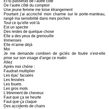
Et tu passeras de l'autre côté
De l'autre côté du comptoir
Une jeune femme me toise étrangement
Pourtant j'ai accroché mon charme sur le porte-manteau,
rangé ma sensibilité dans mes poches
Tout ce qu'elle voit là
Est un spectre
Des restes de quelque chose
Elle a des yeux de grenouille
Immenses
Elle m'aime déjà
Moi
Je me demande combien de giclés de foutre s'est-elle
prise sur son visage d'ange ce matin
Allez
Après moi chérie :
Faudrait multiplier
Les éjac' faciales
Les fessées
Les fouets
Les gros mots
L'étirement de cheveux
Faut que ça se heurte
Faut que ça claque
Des accidents de chairs