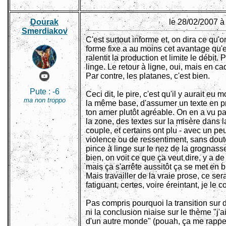
Dourak
le 28/02/2007 à
Smerdiakov
C'est surtout informe et, on dira ce qu'o
forme fixe a au moins cet avantage qu'e
ralentit la production et limite le débit. 
linge. Le retour à ligne, oui, mais en c
Par contre, les platanes, c'est bien.
Pute :
-6
Ceci dit, le pire, c'est qu'il y aurait eu 
ma non troppo
la même base, d'assumer un texte en p
ton amer plutôt agréable. On en a vu pa
la zone, des textes sur la misère dans l
couple, et certains ont plu - avec un pe
violence ou de ressentiment, sans dout
pince à linge sur le nez de la grognasse
bien, on voit ce que ça veut dire, y a de 
mais ça s'arrête aussitôt ça se met en b
Mais travailler de la vraie prose, ce sera
fatiguant, certes, voire éreintant, je le 
Pas compris pourquoi la transition sur 
ni la conclusion niaise sur le thème "j'a
d'un autre monde" (pouah, ça me rappe