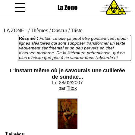
La Zone
coucou gamin
LA ZONE
-
/
Thèmes
/
Obscur
/
Triste
Résumé :
Putain ce que ça peut être gonflant ces retour-
lignes aléatoires qui sont supposer transformer un texte
vaguement sentimental et un peu pervers en chef
d'oeuvre moderne. De la littérature prétentieuse, qui en
plus n'hésite que peu à se vautrer dans l'absurde et
n'apporte rien, mais rien rien, au lecteur. Mauvaise
pioche.
L'instant même où je savourais une cuillerée
de sundae...
Le 28/02/2007
par
Titox
J'ai vécu