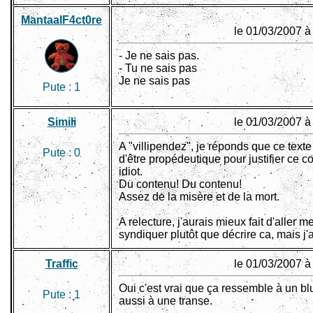
MantaalF4ct0re
le 01/03/2007 à
- Je ne sais pas.
- Tu ne sais pas
Je ne sais pas
Pute :
1
Simili
le 01/03/2007 à
A "villipendez", je réponds que ce texte 
Pute :
0
d'être propédeutique pour justifier ce c
idiot.
Du contenu! Du contenu!
Assez de la misère et de la mort.
A relecture, j'aurais mieux fait d'aller m
syndiquer plutôt que décrire ca, mais j
Traffic
le 01/03/2007 à
Oui c'est vrai que ça ressemble à un bl
Pute :
1
aussi à une transe.