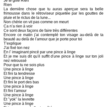
Je te gifle Rien
Rien
La dernière chose que tu auras aperçue sera ta belle
frimousse dans le rétroviseur piquetée par les gouttes de
pluie et le rictus de la lune...
Non chérie on vit pas comme on meurt
Ca n’a rien à voir
Ce sont deux façons de faire très différentes
Encore ce matin j'ai contemplé ton visage au-delà de ta
beauté au delà de l'amour que je porte pour toi
T'explique
J'ai fixé ton nez
En l' imaginant pincé par une pince à linge
Et je me suis dit qu'il suffit d'une pince à linge sur ton joli
nez retroussé
Pour que tu ne sois plus
Une pince à linge
Et fini ta tendresse
Une pince à linge
Et fini le port des bas
Une pince à linge
Et fini l'amour
Une pince à linge
Et "yok" la levrette
Une pince à linge