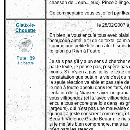
chanson de... euh... eux). Pince à linge.
Ce commentaire vous est offert par Ikea
Glaüx-le-
le 28/02/2007 à
Chouette
Eh bien je vous encule tous avec plaisir,
beaucoup aimé le fil de ce texte, ça m'
comme une petite fille au catéchisme d
religion du Rien à Foutre.
Pute :
89
Je sais pas s'il y a un sens à chercher e
à cloaque
par le texte, je pense pas, j'espère pas
moins. S'il n'y en a pas, je lis le texte
constatation que putain la vie c'est du n
la seule réaction valable et pas sale de
le rien à foutre absolu dans les faits, et
tentation de la Niaiserie avec un grand
vous villipendez (et là, avec villipendez
encule tous encore une fois dans les g
largeurs), qui n'est pas une mauvaise 
quand ça reste conscient comme ici, et 
Beuarh Violence Crade Beuarh, je ne s
si je me fais bien comprendre, mais au 
m'en bats les steacks.