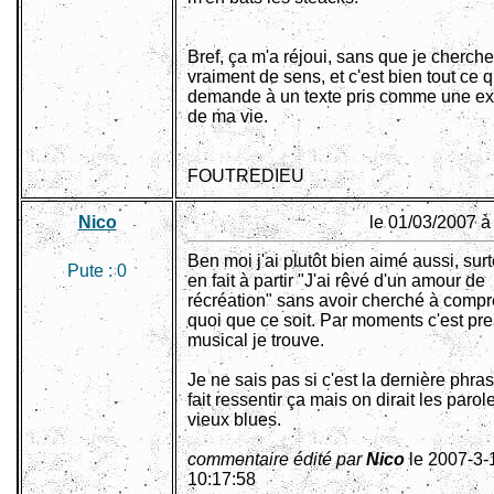
Bref, ça m'a réjoui, sans que je cherche
vraiment de sens, et c'est bien tout ce 
demande à un texte pris comme une ex
de ma vie.
FOUTREDIEU
Nico
le 01/03/2007 à
Ben moi j'ai plutôt bien aimé aussi, surto
Pute :
0
en fait à partir "J'ai rêvé d'un amour de
récréation" sans avoir cherché à comp
quoi que ce soit. Par moments c'est pr
musical je trouve.
Je ne sais pas si c'est la dernière phra
fait ressentir ça mais on dirait les parol
vieux blues.
commentaire édité par
Nico
le 2007-3-
10:17:58