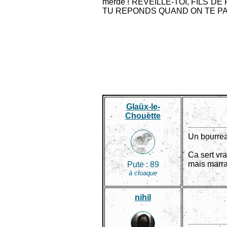
merde ! REVEILLE-TOI, FILS DE PUT
TU REPONDS QUAND ON TE PARLE ?
Glaüx-le-
Chouette
Un bourreau
Ca sert vr
mais marra
Pute :
89
à cloaque
nihil