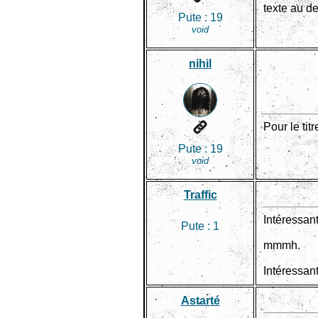
texte au d
Pute :
19
void
nihil
Pour le tit
Pute :
19
void
Traffic
Intéressant
Pute :
1
mmmh.
Intéressant
Astarté