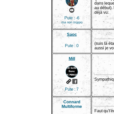
dans leque
au début).
déjà vu.
Pute :
-6
ma non troppo
Saoc
(suis là ét
Pute :
0
aussi je v
Mill
Sympathiqu
Pute :
7
Connard
Multiforme
Faut qu't'é