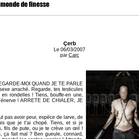
 monde de finesse
Çerb
Le 06/03/2007
par
Carc
 ! REGARDE-MOI QUAND JE TE PARLE
 sexe arraché. Regarde, tes testicules
 en rondelles ! Tiens, bouffe-en une,
ça m’énerve ! ARRETE DE CHIALER, JE
ut pas avoir peur, espèce de larve, de
s que je t’ai chopé. Tiens, et si je
 fils de pute, ou je te crève un œil !
 ça fait mal ? Ben gueule, connard,