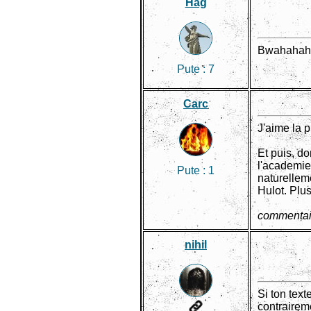
Hag
Bwahahaha 
Pute :
7
Carc
J'aime la p
Et puis, do
l'academie 
Pute :
1
naturelleme
Hulot. Plus
commentai
nihil
Si ton text
contraireme