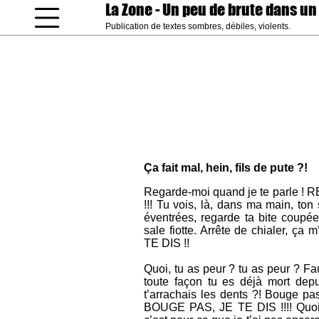
La Zone
- Un peu de brute dans un
Publication de textes sombres, débiles, violents.
coucou gamin
Ça fait mal, hein, fils de pute ?!
Regarde-moi quand je te parle
!!! Tu vois, là, dans ma main, ton
éventrées, regarde ta bite coupée
sale fiotte. Arrête de chialer, 
TE DIS !!
Quoi, tu as peur ? tu as peur ? Fa
toute façon tu es déjà mort depui
t’arrachais les dents ?! Bouge pas,
BOUGE PAS, JE TE DIS !!!! Quoi,