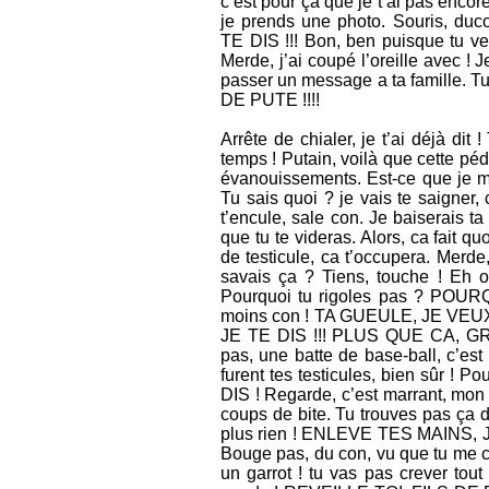
c’est pour ça que je t’ai pas encor
je prends une photo. Souris, duco
TE DIS !!! Bon, ben puisque tu veux
Merde, j’ai coupé l’oreille avec ! 
passer un message a ta famille. T
DE PUTE !!!!
Arrête de chialer, je t’ai déjà 
temps ! Putain, voilà que cette péd
évanouissements. Est-ce que je 
Tu sais quoi ? je vais te saigner
t’encule, sale con. Je baiserais 
que tu te videras. Alors, ca fait 
de testicule, ca t’occupera. Merde, 
savais ça ? Tiens, touche ! Eh ou
Pourquoi tu rigoles pas ? POURQUO
moins con ! TA GUEULE, JE VEUX 
JE TE DIS !!! PLUS QUE CA, GROS
pas, une batte de base-ball, c’est 
furent tes testicules, bien sûr ! P
DIS ! Regarde, c’est marrant, mon 
coups de bite. Tu trouves pas ça dr
plus rien ! ENLEVE TES MAINS, JE TE
Bouge pas, du con, vu que tu me cac
un garrot ! tu vas pas crever tou