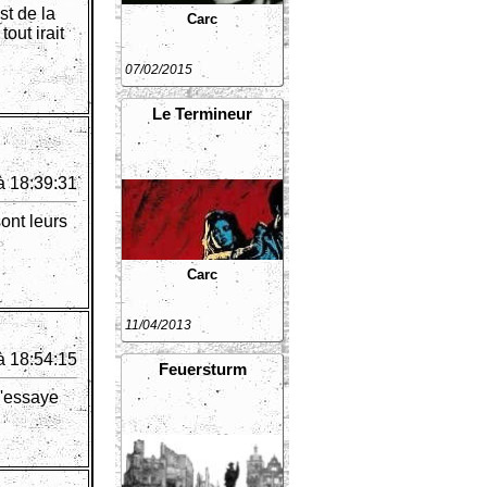
st de la
Carc
out irait
07/02/2015
Le Termineur
à 18:39:31
sont leurs
Carc
11/04/2013
à 18:54:15
Feuersturm
j'essaye