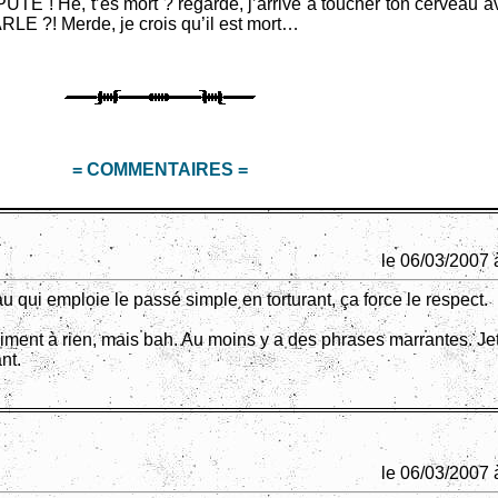
E ! Hé, t’es mort ? regarde, j’arrive à toucher ton cerveau av
! Merde, je crois qu’il est mort…
= COMMENTAIRES =
le 06/03/2007 
 qui emploie le passé simple en torturant, ça force le respect.
aiment à rien, mais bah. Au moins y a des phrases marrantes. Je
nt.
le 06/03/2007 