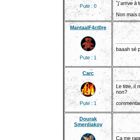
"j’arrive à
Pute :
0
Non mais q
MantaalF4ct0re
baaah sé pa
Pute :
1
Carc
Le titre, i
non?
Pute :
1
commentai
Dourak
Smerdiakov
Ça me rappe