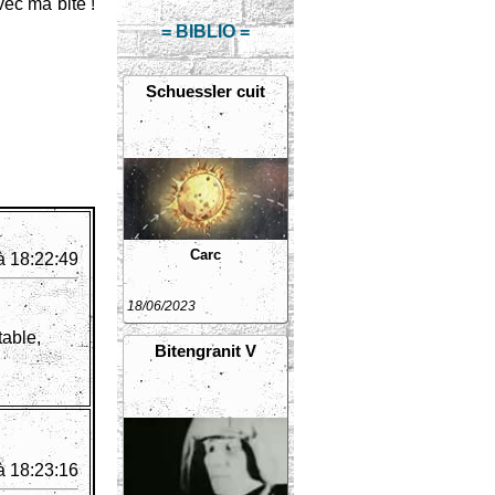
ec ma bite !
= BIBLIO =
Schuessler cuit
Carc
à 18:22:49
18/06/2023
table,
Bitengranit V
à 18:23:16