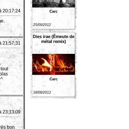
à 20:17:24
Carc
ge.
25/09/2012
Dies irae (Émeute de
métal remix)
à 21:57:31
à
 tout
colas
^^
Carc
18/08/2012
à 23:13:09
Très bon