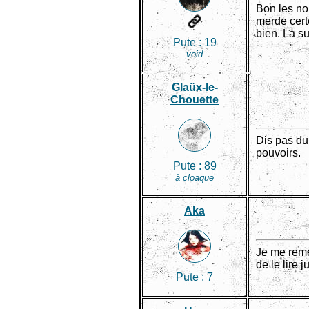
Bon les no
merde certe
bien. La su
Pute :
19
void
Glaüx-le-
Chouette
Dis pas du 
pouvoirs.
Pute :
89
à cloaque
Aka
Je me remet
de le lire 
Pute :
7