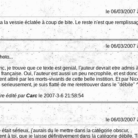
le 06/03/2007 
la vessie éclatée à coup de bite. Le reste n'est que remplissa
le 06/03/2007 
hoto...
nc, je trouve que ce texte est genial, l'auteur devrait etre admis 
française. Oui, l'auteur est aussi un peu necrophile, et est donc
nt attiré par les morts-vivants de cette belle instition. Et par Ni
 serieusement, je suis flatté de me reretrouver dans le "débile" 
re édité par
Carc
le 2007-3-6 21:58:54
le 06/03/2007 
e était sérieux, j'aurais du le mettre dans la catégorie obscur,
nt à toi, que je laisse définitivement dans la catégorie débile. 