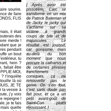
[ Après avoir été
aire sourire.
pissotière, Carc se
ance de faire
transforme en un mix
EPONDS, FLIS
de Patrick Bateman et
de Jacky le jacky qui
s'acharne sur sa
is, il était
victime à grands
fouterais des
coups de bite et de
vre merde !
majuscules. Le
ndant que je
résultat est jouissif,
ures pendant
car gorissime, mais
uffe un bout
au-delà du bon
extérieur, tu
moment que nous
rant, hein ?
procure la catharsis et
fallait être
de certaines phrases
UPPLIE-MOI,
franchement
 t’inquiète
comiques, ça ne
touille là où
renouvelle pas le
 JOUIS, JE TE
genre. On s’en fout,
r la vessie à
c’est sans doute pas
ute, j’y vois
fait pour, et ça a un
le repeigne !
petit avant-goût de
e, je te fais
Saint-Con plutôt
 mais quelle
réjouissant. ]