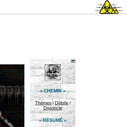
= CHEMIN =
Thèmes
/
Débile
/
Disjoncte
= RÉSUMÉ =