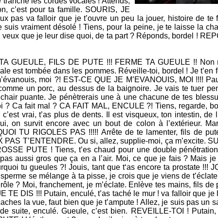
e tranché les cordes vocales ! Attends,
n, c’est pour ta famille. SOURIS, JE
 pas va falloir que je t’ouvre un peu la jouer, histoire de te f
Je suis vraiment désolé ! Tiens, pour la peine, je te laisse la ch
u veux que je leur dise quoi, de ta part ? Réponds, bordel ! R
dit ! TA GUEULE, FILS DE PUTE !!! FERME TA GUEULE !! Non ma
ale est tombée dans les pommes. Réveille-toi, bordel ! Je t’en 
m’évanouis, moi ?! EST-CE QUE JE M’EVANOUIS, MOI !!!! Pau
, comme un porc, au dessus de la baignoire. Je vais te tuer pe
ta chair puante. Je pénètrerais une à une chacune de tes bless
quoi ? Ca fait mal ? CA FAIT MAL, ENCULE ?! Tiens, regarde, bo
c’est vrai, t’as plus de dents. Il est visqueux, ton intestin, de l’
i, on survit encore avec un bout de colon à l’extérieur. Mar
I TU RIGOLES PAS !!!!! Arrête de te lamenter, fils de pute, 
PAS T’ENTENDRE. Ou si, allez, supplie-moi, ça m’excite. S
SE PUTE ! Tiens, t’es chaud pour une double pénétration ?
pas aussi gros que ça en a l’air. Moi, ce que je fais ? Mais je 
ourquoi tu gueules ?! Jouis, tant que t‘as encore ta prostate !!!
sperme se mélange à ta pisse, je crois que je viens de t’éclate
ôle ? Moi, franchement, je m’éclate. Enlève tes mains, fils de p
 DIS !!! Putain, enculé, t’as taché le mur ! va falloir que je 
hes la vue, faut bien que je t’ampute ! Allez, je suis pas un sal
t de suite, enculé. Gueule, c’est bien. REVEILLE-TOI ! Putain,