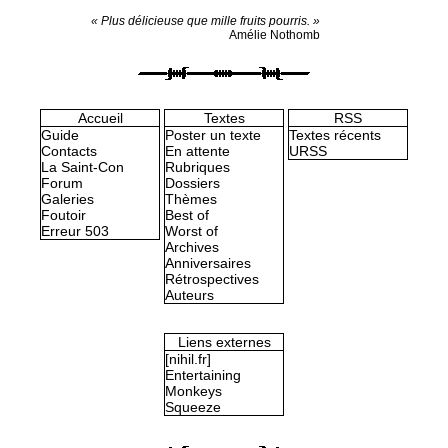
« Plus délicieuse que mille fruits pourris. »
Amélie Nothomb
Accueil
Textes
RSS
Guide
Poster un texte
Textes récents
Contacts
En attente
URSS
La Saint-Con
Rubriques
Forum
Dossiers
Galeries
Thèmes
Foutoir
Best of
Erreur 503
Worst of
Archives
Anniversaires
Rétrospectives
Auteurs
Liens externes
[nihil.fr]
Entertaining
Monkeys
Squeeze