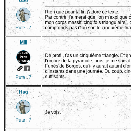
Rien que pour la fin j'adore ce texte.
Par contre, j'aimerai que l'on m'explique 
mon corps massif, cinq fois triangulaire",
Pute :
7
comprends pas d'où sort le cinquième tria
Mill
De profil, t'as un cinquième triangle. Et enc
l'ombre de la pyramide, puis, je me suis 
Funès de Borges, qu'il y aurait autant d'o
d'instants dans une journée. Du coup, cin
suffisants.
Pute :
7
Hag
Je vois.
Pute :
7