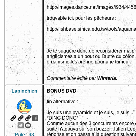
http://images.dance.net/images/i934/445
trouvable ici, pour les pêcheurs :
http://fishbase.sinica.edu.tw/tools/aquam
Je te suggère donc de reconsidérer ma pro
anglicismes à un bout ou l'autre du côlon
organisme les prenne pour une tumeur.
Commentaire édité par
Winteria
.
Lapinchien
BONUS DVD
fin alternative :
Je suis une pyramide et je suis, je suis..."
*DING DONG*
Comme aucun des 3 concurrents encore en
suite n'appuya sur son buzzer, Julien Le
réponse et on passa à la question suivante
Pute :
98