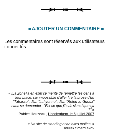
= AJOUTER UN COMMENTAIRE =
Les commentaires sont réservés aux utilisateurs
connectés.
« [La Zone] a en effet ce mérite de remettre les gens à
leur place, car impossible d'aller lire la prose d'un
"Tabasco", d'un "Lahyenne", d'un "Relou-le-Gueux"
sans se demander : "Est-ce que j'écris si mal que ça
?" »
Patrice Houzeau
,
Hondeghem, le 6 juillet 2007
« Un site de standing et de bites molles. »
Dourak Smerdiakov