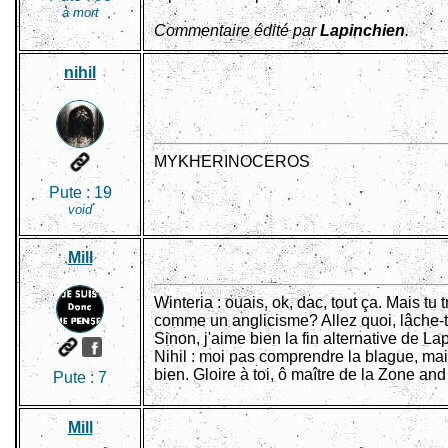
à mort
Commentaire édité par
Lapinchien
.
nihil
MYKHERINOCEROS
Pute :
19
void
Mill
Winteria : ouais, ok, dac, tout ça. Mais t
comme un anglicisme? Allez quoi, lâche-toi
Sinon, j'aime bien la fin alternative de La
Nihil : moi pas comprendre la blague, mai
bien. Gloire à toi, ô maître de la Zone and
Pute :
7
Mill