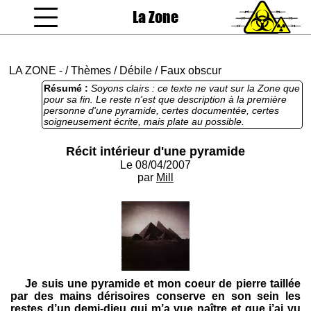
La Zone
coucou gamin
LA ZONE
-
/
Thèmes
/
Débile
/
Faux obscur
Résumé :
Soyons clairs : ce texte ne vaut sur la Zone que
pour sa fin. Le reste n'est que description à la première
personne d'une pyramide, certes documentée, certes
soigneusement écrite, mais plate au possible.
Récit intérieur d'une pyramide
Le 08/04/2007
par
Mill
Je suis une pyramide et mon coeur de pierre taillée
par des mains dérisoires conserve en son sein les
restes d’un demi-dieu qui m’a vue naître et que j’ai vu