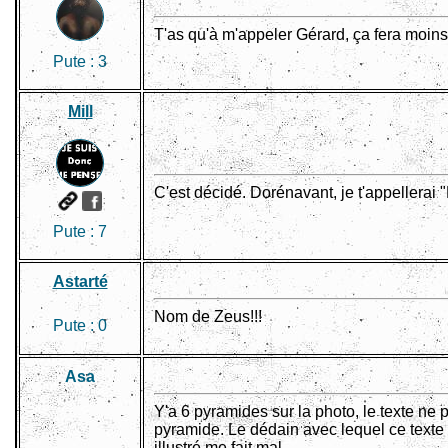
T'as qu'à m'appeler Gérard, ça fera moin
Pute :
3
Mill
C'est décidé. Dorénavant, je t'appellerai 
Pute :
7
Astarté
Nom de Zeus!!!
Pute :
0
Asa
Y'a 6 pyramides sur la photo, le texte ne 
pyramide. Le dédain avec lequel ce text
illustré me fait mal.