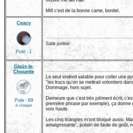
Mill c'est de la bonne came, bordel.
Ceacy
Sale junkie.
Pute :
1
Glaüx-le-
Chouette
Le seul endroit valable pour coller une py
"les trucs qu'on se mettrait volontiers dans
Dommage, hors sujet.
Demeure que c'est très joliment écrit, c'est
Pute :
89
première phrase par exemple), ça donne d
à cloaque
voix haute.
Les cinq triangles m'ont bloqué aussi. Mai
amaigrissante", putain de faute de goût, 