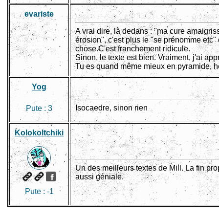
evariste
A vrai dire, là dedans : "ma cure amaigr
érosion", c'est plus le "se prénomme etc" 
chose.C'est franchement ridicule.
Sinon, le texte est bien. Vraiment, j'ai app
Tu es quand même mieux en pyramide, he
Yog
Isocaedre, sinon rien
Pute :
3
Kolokoltchiki
Un des meilleurs textes de Mill. La fin pr
aussi géniale.
Pute :
-1