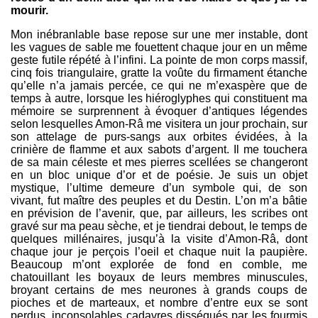
mourir.
Mon inébranlable base repose sur une mer instable, dont
les vagues de sable me fouettent chaque jour en un même
geste futile répété à l’infini. La pointe de mon corps massif,
cinq fois triangulaire, gratte la voûte du firmament étanche
qu’elle n’a jamais percée, ce qui ne m’exaspère que de
temps à autre, lorsque les hiéroglyphes qui constituent ma
mémoire se surprennent à évoquer d’antiques légendes
selon lesquelles Amon-Râ me visitera un jour prochain, sur
son attelage de purs-sangs aux orbites évidées, à la
crinière de flamme et aux sabots d’argent. Il me touchera
de sa main céleste et mes pierres scellées se changeront
en un bloc unique d’or et de poésie. Je suis un objet
mystique, l’ultime demeure d’un symbole qui, de son
vivant, fut maître des peuples et du Destin. L’on m’a bâtie
en prévision de l’avenir, que, par ailleurs, les scribes ont
gravé sur ma peau sèche, et je tiendrai debout, le temps de
quelques millénaires, jusqu’à la visite d’Amon-Râ, dont
chaque jour je perçois l’oeil et chaque nuit la paupière.
Beaucoup m’ont explorée de fond en comble, me
chatouillant les boyaux de leurs membres minuscules,
broyant certains de mes neurones à grands coups de
pioches et de marteaux, et nombre d’entre eux se sont
perdus, inconsolables cadavres disséqués par les fourmis