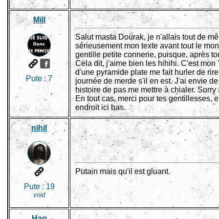
Mill
Salut masta Dourak, je n'allais tout de
sérieusement mon texte avant tout le mon
gentille petite connerie, puisque, après tou
Cela dit, j'aime bien les hihihi. C'est mon "
d'une pyramide plate me fait hurler de rire
Pute :
7
journée de merde s'il en est. J'ai envie de
histoire de pas me mettre à chialer. Sorry
En tout cas, merci pour tes gentillesses, 
endroit ici bas.
nihil
Putain mais qu'il est gluant.
Pute :
19
void
Hag