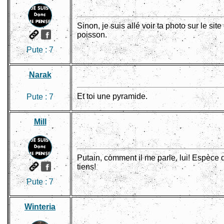
Sinon, je suis allé voir ta photo sur le site
poisson.
Pute :
7
Narak
Et toi une pyramide.
Pute :
7
Mill
Putain, comment il me parle, lui! Espèce de
tiens!
Pute :
7
Winteria