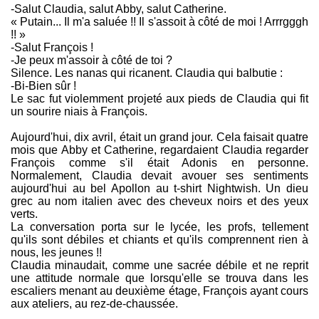
-Salut Claudia, salut Abby, salut Catherine.
« Putain... Il m'a saluée !! Il s'assoit à côté de moi ! Arrrgggh
!! »
-Salut François !
-Je peux m'assoir à côté de toi ?
Silence. Les nanas qui ricanent. Claudia qui balbutie :
-Bi-Bien sûr !
Le sac fut violemment projeté aux pieds de Claudia qui fit
un sourire niais à François.
Aujourd'hui, dix avril, était un grand jour. Cela faisait quatre
mois que Abby et Catherine, regardaient Claudia regarder
François comme s'il était Adonis en personne.
Normalement, Claudia devait avouer ses sentiments
aujourd'hui au bel Apollon au t-shirt Nightwish. Un dieu
grec au nom italien avec des cheveux noirs et des yeux
verts.
La conversation porta sur le lycée, les profs, tellement
qu'ils sont débiles et chiants et qu'ils comprennent rien à
nous, les jeunes !!
Claudia minaudait, comme une sacrée débile et ne reprit
une attitude normale que lorsqu'elle se trouva dans les
escaliers menant au deuxième étage, François ayant cours
aux ateliers, au rez-de-chaussée.