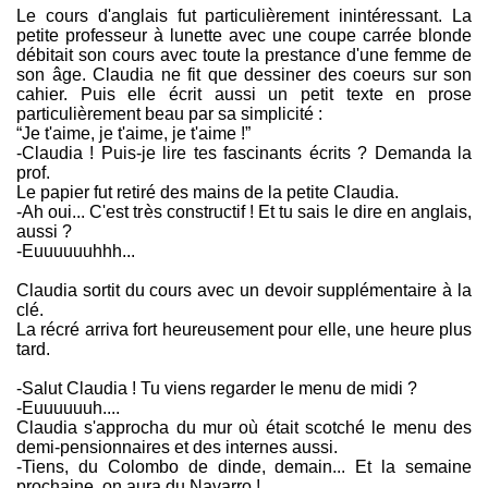
Le cours d'anglais fut particulièrement inintéressant. La
petite professeur à lunette avec une coupe carrée blonde
débitait son cours avec toute la prestance d'une femme de
son âge. Claudia ne fit que dessiner des coeurs sur son
cahier. Puis elle écrit aussi un petit texte en prose
particulièrement beau par sa simplicité :
“Je t'aime, je t'aime, je t'aime !”
-Claudia ! Puis-je lire tes fascinants écrits ? Demanda la
prof.
Le papier fut retiré des mains de la petite Claudia.
-Ah oui... C'est très constructif ! Et tu sais le dire en anglais,
aussi ?
-Euuuuuuhhh...
Claudia sortit du cours avec un devoir supplémentaire à la
clé.
La récré arriva fort heureusement pour elle, une heure plus
tard.
-Salut Claudia ! Tu viens regarder le menu de midi ?
-Euuuuuuh....
Claudia s'approcha du mur où était scotché le menu des
demi-pensionnaires et des internes aussi.
-Tiens, du Colombo de dinde, demain... Et la semaine
prochaine, on aura du Navarro !