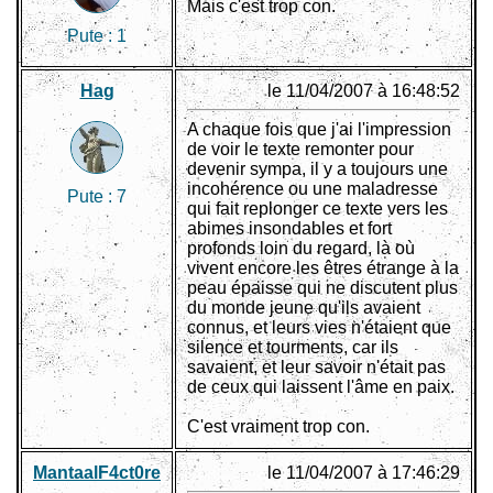
Mais c'est trop con.
Pute :
1
Hag
le 11/04/2007 à 16:48:52
A chaque fois que j'ai l'impression
de voir le texte remonter pour
devenir sympa, il y a toujours une
incohérence ou une maladresse
Pute :
7
qui fait replonger ce texte vers les
abimes insondables et fort
profonds loin du regard, là où
vivent encore les êtres étrange à la
peau épaisse qui ne discutent plus
du monde jeune qu'ils avaient
connus, et leurs vies n'étaient que
silence et tourments, car ils
savaient, et leur savoir n'était pas
de ceux qui laissent l'âme en paix.
C'est vraiment trop con.
MantaalF4ct0re
le 11/04/2007 à 17:46:29