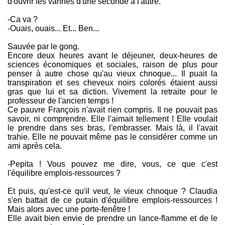
d'ouvrir les vannes d'une seconde à l'autre.
-Ca va ?
-Ouais, ouais... Et... Ben...
Sauvée par le gong.
Encore deux heures avant le déjeuner, deux-heures de
sciences économiques et sociales, raison de plus pour
penser à autre chose qu'au vieux chnoque... Il puait la
transpiration et ses cheveux noirs colorés étaient aussi
gras que lui et sa diction. Vivement la retraite pour le
professeur de l'ancien temps !
Ce pauvre François n'avait rien compris. Il ne pouvait pas
savoir, ni comprendre. Elle l'aimait tellement ! Elle voulait
le prendre dans ses bras, l'embrasser. Mais là, il l'avait
trahie. Elle ne pouvait même pas le considérer comme un
ami après cela.
-Pepita ! Vous pouvez me dire, vous, ce que c'est
l'équilibre emplois-ressources ?
Et puis, qu'est-ce qu'il veut, le vieux chnoque ? Claudia
s'en battait de ce putain d'équilibre emplois-ressources !
Mais alors avec une porte-fenêtre !
Elle avait bien envie de prendre un lance-flamme et de le