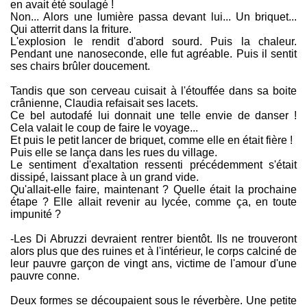
en avait été soulagé !
Non... Alors une lumière passa devant lui... Un briquet...
Qui atterrit dans la friture.
L'explosion le rendit d'abord sourd. Puis la chaleur.
Pendant une nanoseconde, elle fut agréable. Puis il sentit
ses chairs brûler doucement.
Tandis que son cerveau cuisait à l'étouffée dans sa boite
crânienne, Claudia refaisait ses lacets.
Ce bel autodafé lui donnait une telle envie de danser !
Cela valait le coup de faire le voyage...
Et puis le petit lancer de briquet, comme elle en était fière !
Puis elle se lança dans les rues du village.
Le sentiment d'exaltation ressenti précédemment s'était
dissipé, laissant place à un grand vide.
Qu'allait-elle faire, maintenant ? Quelle était la prochaine
étape ? Elle allait revenir au lycée, comme ça, en toute
impunité ?
-Les Di Abruzzi devraient rentrer bientôt. Ils ne trouveront
alors plus que des ruines et à l'intérieur, le corps calciné de
leur pauvre garçon de vingt ans, victime de l'amour d'une
pauvre conne.
Deux formes se découpaient sous le réverbère. Une petite