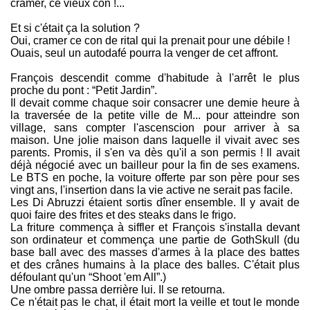
cramer, ce vieux con !...
Et si c'était ça la solution ?
Oui, cramer ce con de rital qui la prenait pour une débile !
Ouais, seul un autodafé pourra la venger de cet affront.
François descendit comme d'habitude à l'arrêt le plus
proche du pont : “Petit Jardin”.
Il devait comme chaque soir consacrer une demie heure à
la traversée de la petite ville de M... pour atteindre son
village, sans compter l'ascenscion pour arriver à sa
maison. Une jolie maison dans laquelle il vivait avec ses
parents. Promis, il s'en va dès qu'il a son permis ! Il avait
déjà négocié avec un bailleur pour la fin de ses examens.
Le BTS en poche, la voiture offerte par son père pour ses
vingt ans, l'insertion dans la vie active ne serait pas facile.
Les Di Abruzzi étaient sortis dîner ensemble. Il y avait de
quoi faire des frites et des steaks dans le frigo.
La friture commença à siffler et François s'installa devant
son ordinateur et commença une partie de GothSkull (du
base ball avec des masses d'armes à la place des battes
et des crânes humains à la place des balles. C'était plus
défoulant qu'un “Shoot 'em All”.)
Une ombre passa derrière lui. Il se retourna.
Ce n'était pas le chat, il était mort la veille et tout le monde