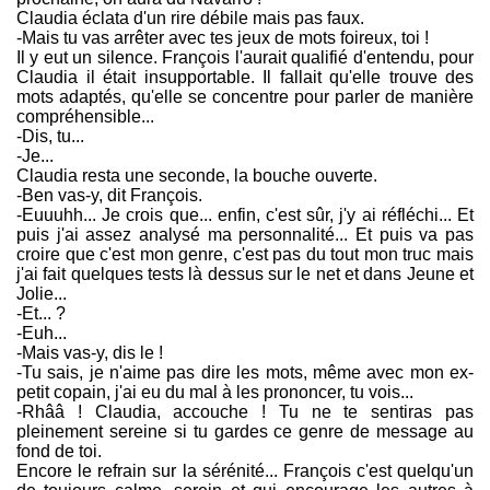
Claudia éclata d'un rire débile mais pas faux.
-Mais tu vas arrêter avec tes jeux de mots foireux, toi !
Il y eut un silence. François l'aurait qualifié d'entendu, pour
Claudia il était insupportable. Il fallait qu'elle trouve des
mots adaptés, qu'elle se concentre pour parler de manière
compréhensible...
-Dis, tu...
-Je...
Claudia resta une seconde, la bouche ouverte.
-Ben vas-y, dit François.
-Euuuhh... Je crois que... enfin, c'est sûr, j'y ai réfléchi... Et
puis j'ai assez analysé ma personnalité... Et puis va pas
croire que c'est mon genre, c'est pas du tout mon truc mais
j'ai fait quelques tests là dessus sur le net et dans Jeune et
Jolie...
-Et... ?
-Euh...
-Mais vas-y, dis le !
-Tu sais, je n'aime pas dire les mots, même avec mon ex-
petit copain, j'ai eu du mal à les prononcer, tu vois...
-Rhââ ! Claudia, accouche ! Tu ne te sentiras pas
pleinement sereine si tu gardes ce genre de message au
fond de toi.
Encore le refrain sur la sérénité... François c'est quelqu'un