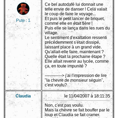
Ce bel autodafé lui donnait une
telle envie de danser ! Cela valait
le coup de faire le voyage...
Et puis le petit lancer de briquet,
Pute :
1
comme elle en était fière !
Puis elle se lança dans les rues du
village.
Le sentiment d'exaltation ressenti
précédemment s'était dissipé,
laissant place à un grand vide.
Qu'allait-elle faire, maintenant ?
Quelle était la prochaine étape ?
Elle allait revenir au lycée, comme
ça, en toute impunité ?
-------------> j'ai l'impression de lire
"la chevre de monsieur seguin",
c'est voulu?
Claudia
le 11/04/2007 à 18:11:35
Non, c'est pas voulu.
Mais la chèvre se fait bouffer par le
loup et Claudia se fait cramer.