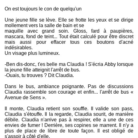
On est toujours le con de quelqu'un
Une jeune fille se lève. Elle se frotte les yeux et se dirige
mollement vers la salle de bain et se
maquille avec grand soin. Gloss, fard à paupières,
mascara, fond de teint... Tout était calculé pour être discret
mais aussi pour effacer tous ces boutons d'acné
indésirables.
Un visage plus lumineux.
-Ben dis-donc, t'es belle ma Claudia ! S'écria Abby lorsque
la jeune fille atteignit l'arrêt de bus.
-Ouais, tu trouves ? Dit Claudia.
Dans le bus, ambiance poignante. Pas de discussions
Claudia rassemble son courage et enfin... l'arrêt de bus «
Avenue de Sens ».
Il monte, Claudia retient son souffle. Il valide son pass,
Claudia s'étouffe. Il la regarde, Claudia sourit, de manière
débile. Claudia n'arrive pas à respirer, elle a une de ces
envies de fumer ! Derrière, ses copines se marrent. Il n'y a
plus de place de libre de toute façon. Il est obligé de
s'assoir à côté d'elle.