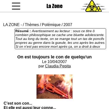
La Zone
coucou gamin
LA ZONE
-
/
Thèmes
/
Polémique
/
2007
Résumé :
Avertissement au lecteur : sous ce titre ô
combien philosophique se cache une bluette adolescente.
Tout au long du texte, on se mange tout un tas de poncifs
propres au genre dans la gueule, les uns après les autres.
Si on n'est pas encore mort après ça, on a droit à deux
crémations peu détaillées. C'est bien maigre, tout ça.
"Suprême bof", comme disait l'autre.
On est toujours le con de quelqu'un
Le 10/04/2007
par
Claudia Pepita
C'est son con...
Et elle est aussi leur conne...