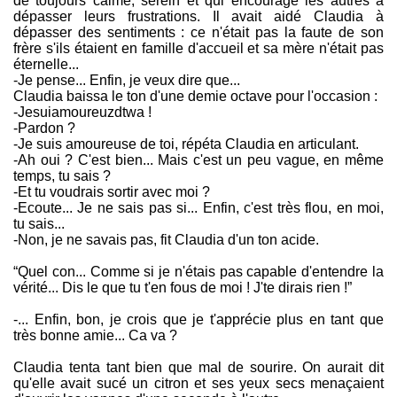
de toujours calme, serein et qui encourage les autres à
dépasser leurs frustrations. Il avait aidé Claudia à
dépasser des sentiments : ce n'était pas la faute de son
frère s'ils étaient en famille d'accueil et sa mère n'était pas
éternelle...
-Je pense... Enfin, je veux dire que...
Claudia baissa le ton d'une demie octave pour l'occasion :
-Jesuiamoureuzdtwa !
-Pardon ?
-Je suis amoureuse de toi, répéta Claudia en articulant.
-Ah oui ? C'est bien... Mais c'est un peu vague, en même
temps, tu sais ?
-Et tu voudrais sortir avec moi ?
-Ecoute... Je ne sais pas si... Enfin, c'est très flou, en moi,
tu sais...
-Non, je ne savais pas, fit Claudia d'un ton acide.
“Quel con... Comme si je n'étais pas capable d'entendre la
vérité... Dis le que tu t'en fous de moi ! J'te dirais rien !”
-... Enfin, bon, je crois que je t'apprécie plus en tant que
très bonne amie... Ca va ?
Claudia tenta tant bien que mal de sourire. On aurait dit
qu'elle avait sucé un citron et ses yeux secs menaçaient