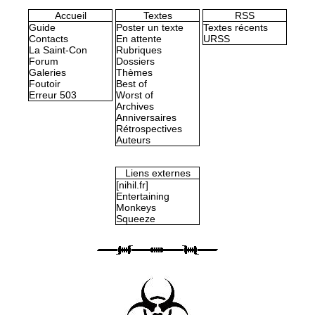
Accueil
Textes
RSS
Guide
Poster un texte
Textes récents
Contacts
En attente
URSS
La Saint-Con
Rubriques
Forum
Dossiers
Galeries
Thèmes
Foutoir
Best of
Erreur 503
Worst of
Archives
Anniversaires
Rétrospectives
Auteurs
Liens externes
[nihil.fr]
Entertaining
Monkeys
Squeeze