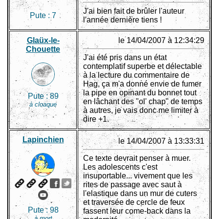
J'ai bien fait de brûler l'auteur
Pute :
7
l'année dernière tiens !
Glaüx-le-
le 14/04/2007 à 12:34:29
Chouette
J'ai été pris dans un état
contemplatif superbe et délectable
à la lecture du commentaire de
Hag, ça m'a donné envie de fumer
la pipe en opinant du bonnet tout
Pute :
89
en lâchant des "ol' chap" de temps
à cloaque
à autres, je vais donc me limiter à
dire +1.
Lapinchien
le 14/04/2007 à 13:33:31
Ce texte devrait penser à muer.
Les adolescents c'est
insuportable... vivement que les
rites de passage avec saut à
l'elastique dans un mur de cuters
et traversée de cercle de feux
Pute :
98
fassent leur come-back dans la
à mort