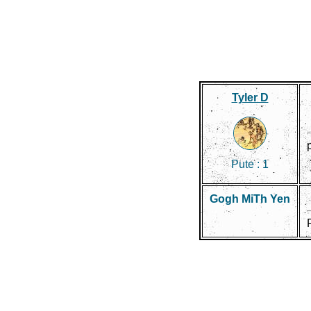
Tyler D
Pute :
1
Gogh MiTh Yen