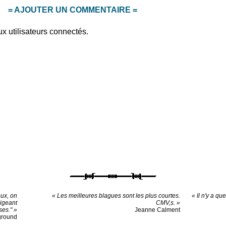
= AJOUTER UN COMMENTAIRE =
x utilisateurs connectés.
eux, on
« Les meilleures blagues sont les plus courtes.
« Il n'y a qu
digeant
CMV,s. »
ses." »
Jeanne Calment
rground