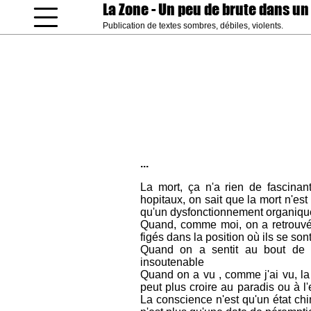
La Zone
- Un peu de brute dans un
Publication de textes sombres, débiles, violents.
coucou gamin
...
La mort, ça n'a rien de fascin
hopitaux, on sait que la mort n'es
qu'un dysfonctionnement organiqu
Quand, comme moi, on a retrouvé d
figés dans la position où ils se so
Quand on a sentit au bout de se
insoutenable
Quand on a vu , comme j'ai vu, la
peut plus croire au paradis ou à l'
La conscience n'est qu'un état chi