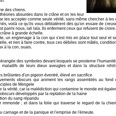
on.
me des chiens.
 théories absurdes dans le crâne et on les leur
nt par les accepter comme seule vérité, sans même chercher à le
chés, voilà ce qu'ils vous déblatèrent dès qu'on essaie de creu
 parmi nous, lali lala. Ils enferment ceux qui refusent de croire.
crâne à grande échelle.
, un engrenage à la con qui s'est mis en place tout seul et s
elle, et rien à faire contre, tous ces débiles sont mâtés, conditi
x à la con, ouais.
re dérangée des symboles devant lesquels se prosterne l'humanité
ts maladifs de leurs dieux aveugles et dans la structure nihil
lles brûlantes d'un pigeon éventré, élevé en sacrifice
ouvements obscurs qui animent les rangs assemblés au fond
isciples de Mengele
de la vérité, car la malédiction qui contamine le monde est égale
es obscurs développés par la reptation de la haine
ication du sang répandu
ur immonde ; et dans la folie qui traverse le regard de la chi
 du carnage et de la panique et l'emprise de l'émeute.