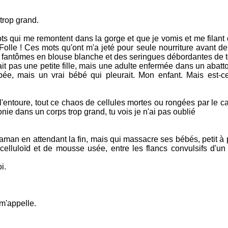
trop grand.
mots qui me remontent dans la gorge et que je vomis et me filan
Folle ! Ces mots qu'ont m'a jeté pour seule nourriture avant d
es fantômes en blouse blanche et des seringues débordantes de to
'était pas une petite fille, mais une adulte enfermée dans un abatto
pée, mais un vrai bébé qui pleurait. Mon enfant. Mais est-ce
l'entoure, tout ce chaos de cellules mortes ou rongées par le 
onie dans un corps trop grand, tu vois je n'ai pas oublié
man en attendant la fin, mais qui massacre ses bébés, petit à p
elluloïd et de mousse usée, entre les flancs convulsifs d'u
i.
m'appelle.