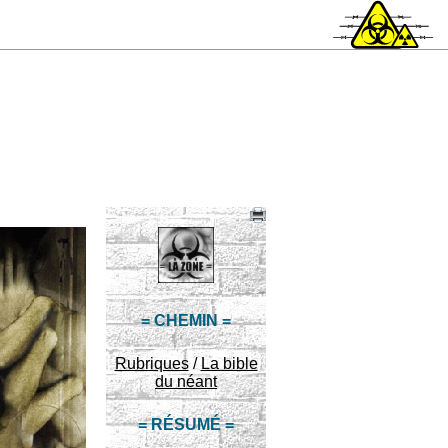
= CHEMIN =
Rubriques
/
La bible
du néant
= RÉSUMÉ =