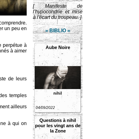
[ Manifeste de
l'hypocondrie et mise
à l'écart du troupeau. ]
s comprendre.
ser un peu en
= BIBLIO =
e perpétue à
Aube Noire
onnés à aimer
iste de leurs
nihil
 des temples
ment ailleurs
04/09/2022
Questions à nihil
enne à qui on
pour les vingt ans de
la Zone