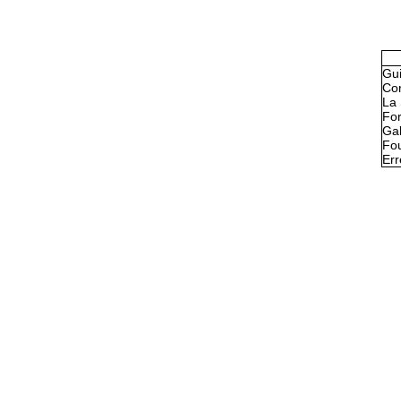
Gu
Con
La 
Fo
Gal
Fou
Err