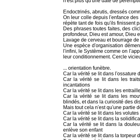
n'est plus qu'une date de pérempti
Endoctrinés, abrutis, dressés com
On leur colle depuis l'enfance des
répète tant de fois qu'ils finisse
Des phrases toutes faites, des cli
profondeur, Dieu est amour, Dieu est
Lavage de cerveau et bourrage de 
Une espèce d'organisation démente
l'infini, le Système comme on l'app
leur conditionnement. Cercle vicieu
... orientation funèbre.
Car la vérité se lit dans l'ossatu
Car la vérité se lit dans les trai
incantations
Car la vérité se lit dans les entrai
Car la vérité se lit dans les m
blindés, et dans la curiosité des d
Mais tout cela n'est qu'une partie 
Car la vérité se lit dans les volut
Car la vérité se lit dans la solidif
Car la vérité se lit dans la doule
enlève son enfant
Car la vérité se lit dans la torpeur