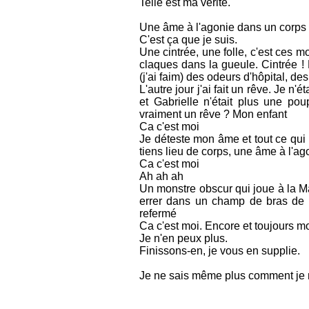
Telle est ma vérité.
Une âme à l'agonie dans un corps 
C'est ça que je suis.
Une cintrée, une folle, c'est ces 
claques dans la gueule. Cintrée ! 
(j'ai faim) des odeurs d'hôpital, d
L'autre jour j'ai fait un rêve. Je n
et Gabrielle n'était plus une pou
vraiment un rêve ? Mon enfant
Ca c'est moi
Je déteste mon âme et tout ce qui 
tiens lieu de corps, une âme à l'ag
Ca c'est moi
Ah ah ah
Un monstre obscur qui joue à la Ma
errer dans un champ de bras de c
refermé
Ca c'est moi. Encore et toujours mo
Je n'en peux plus.
Finissons-en, je vous en supplie.
Je ne sais même plus comment je 