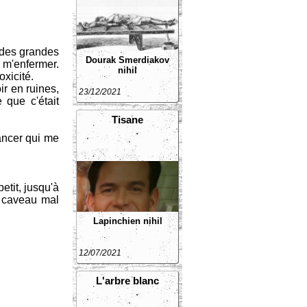
t des grandes
Dourak Smerdiakov
e m'enfermer.
nihil
xicité.
ir en ruines,
23/12/2021
 que c'était
Tisane
cancer qui me
etit, jusqu'à
n caveau mal
Lapinchien
nihil
12/07/2021
L'arbre blanc