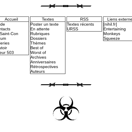
Accueil
Textes
RSS
Liens extern
ide
Poster un texte
Textes récents
[nihil.fr]
tacts
En attente
URSS
Entertaining
Saint-Con
Rubriques
Monkeys
rum
Dossiers
Squeeze
eries
Thèmes
toir
Best of
eur 503
Worst of
Archives
Anniversaires
Rétrospectives
Auteurs