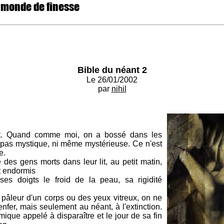
 monde de finesse
Bible du néant 2
Le 26/01/2002
par
nihil
ant. Quand comme moi, on a bossé dans les
t pas mystique, ni même mystérieuse. Ce n'est
e.
es gens morts dans leur lit, au petit matin,
nt endormis
s doigts le froid de la peau, sa rigidité
 pâleur d'un corps ou des yeux vitreux, on ne
enfer, mais seulement au néant, à l'extinction.
mique appelé à disparaître et le jour de sa fin