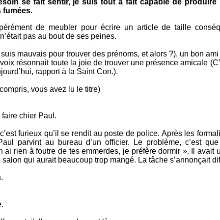
oin se fait sentir, je suis tout à fait capable de produire
s fumées.
spérément de meubler pour écrire un article de taille consé
 n’était pas au bout de ses peines.
je suis mauvais pour trouver des prénoms, et alors ?), un bon ami
a voix résonnait toute la joie de trouver une présence amicale (C’
ujourd’hui, rapport à la Saint Con.).
ompris, vous avez lu le titre)
faire chier Paul.
c’est furieux qu’il se rendit au poste de police. Après les formal
aul parvint au bureau d’un officier. Le problème, c’est que l
n ai rien à foutre de tes emmerdes, je préfère dormir ». Il avait 
 salon qui aurait beaucoup trop mangé. La tâche s’annonçait diff
.
.