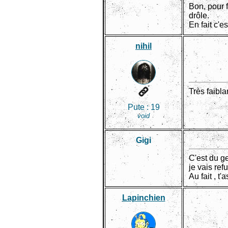
Bon, pour f
drôle.
En fait c'e
nihil
Très faibl
Pute :
19
void
Gigi
C'est du ge
je vais refu
Au fait , t'
Lapinchien