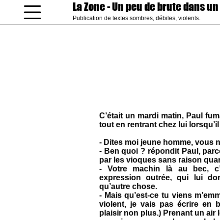
La Zone
- Un peu de brute dans un
Publication de textes sombres, débiles, violents.
coucou gamin
C’était un mardi matin, Paul fuma
tout en rentrant chez lui lorsqu’il
- Dites moi jeune homme, vous 
- Ben quoi ? répondit Paul, par
par les vioques sans raison qu
- Votre machin là au bec, c’
expression outrée, qui lui d
qu’autre chose.
- Mais qu’est-ce tu viens m’emme
violent, je vais pas écrire en 
plaisir non plus.) Prenant un ai