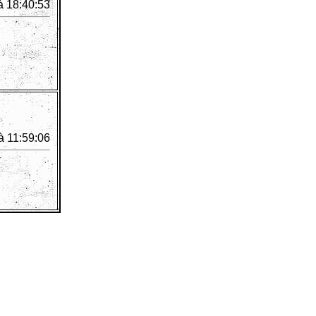
à 18:40:53
à 11:59:06