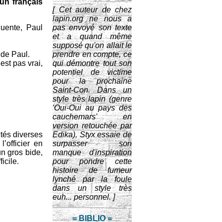
 un français
[ Cet auteur de chez
lapin.org ne nous a
quente, Paul
pas envoyé son texte
et a quand même
supposé qu'on allait le
 de Paul.
prendre en compte, ce
est pas vrai,
qui démontre tout son
potentiel de victime
pour la prochaine
Saint-Con. Dans un
style très lapin (genre
'Oui-Oui au pays des
cauchemars' en
version retouchée par
ités diverses
Edika), Styx essaie de
’officier en
surpasser son
un gros bide,
manque d'inspiration
icile.
pour pondre cette
histoire de fumeur
lynché par la foule
dans un style très
euh... personnel. ]
= BIBLIO =