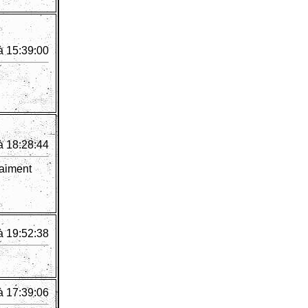
à 15:39:00
à 18:28:44
raiment
à 19:52:38
à 17:39:06