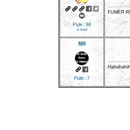
FUMER R
Pute :
98
à mort
Mill
Hahahahihi
Pute :
7