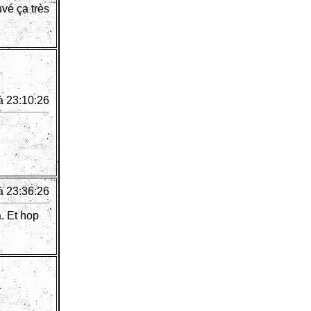
uvé ça très
à 23:10:26
à 23:36:26
. Et hop