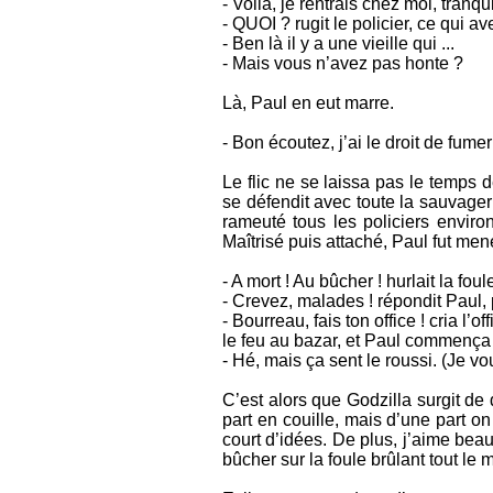
- Voilà, je rentrais chez moi, tranqu
- QUOI ? rugit le policier, ce qui av
- Ben là il y a une vieille qui ...
- Mais vous n’avez pas honte ?
Là, Paul en eut marre.
- Bon écoutez, j’ai le droit de fume
Le flic ne se laissa pas le temps d
se défendit avec toute la sauvager
rameuté tous les policiers enviro
Maîtrisé puis attaché, Paul fut me
- A mort ! Au bûcher ! hurlait la fou
- Crevez, malades ! répondit Paul, p
- Bourreau, fais ton office ! cria l
le feu au bazar, et Paul commença à
- Hé, mais ça sent le roussi. (Je vous
C’est alors que Godzilla surgit de
part en couille, mais d’une part on
court d’idées. De plus, j’aime beau
bûcher sur la foule brûlant tout le