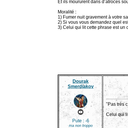
Et ils moururent dans d’atroces sou
Moralité :
1) Fumer nuit gravement à votre san
2) Si vous vous demandez quel est l
3) Celui qui lit cette phrase est un 
Dourak
Smerdiakov
"Pas très c
Celui qui l
Pute :
-6
ma non troppo