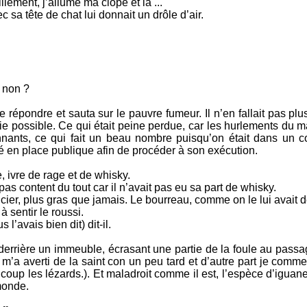
illement, j’allume ma clope et là ...
ec sa tête de chat lui donnait un drôle d’air.
r non ?
e répondre et sauta sur le pauvre fumeur. Il n’en fallait pas plu
ie possible. Ce qui était peine perdue, car les hurlements du 
nnants, ce qui fait un beau nombre puisqu’on était dans un c
né en place publique afin de procéder à son exécution.
le, ivre de rage et de whisky.
as content du tout car il n’avait pas eu sa part de whisky.
’officier, plus gras que jamais. Le bourreau, comme on le lui avait
 sentir le roussi.
 l’avais bien dit) dit-il.
 derrière un immeuble, écrasant une partie de la foule au passa
 m’a averti de la saint con un peu tard et d’autre part je comm
coup les lézards.). Et maladroit comme il est, l’espèce d’iguan
 monde.