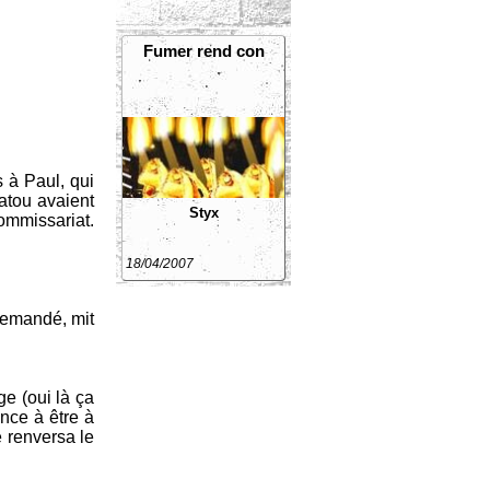
Fumer rend con
s à Paul, qui
matou avaient
Styx
ommissariat.
18/04/2007
 demandé, mit
ge (oui là ça
ence à être à
e renversa le