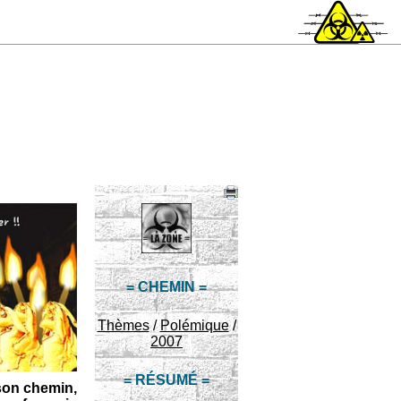
= CHEMIN =
Thèmes
/
Polémique
/
2007
= RÉSUMÉ =
 son chemin,