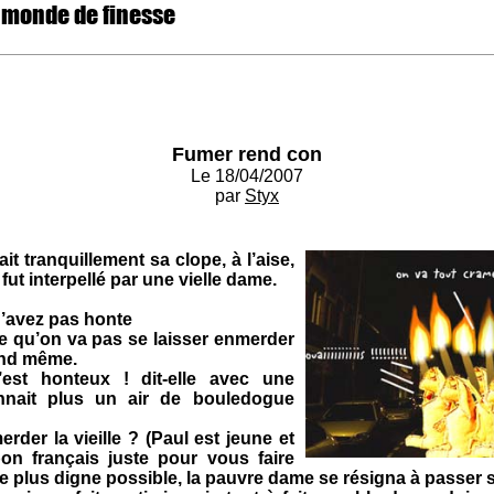
 monde de finesse
Fumer rend con
Le 18/04/2007
par
Styx
it tranquillement sa clope, à l’aise,
 fut interpellé par une vielle dame.
n’avez pas honte
ce qu’on va pas se laisser enmerder
and même.
est honteux ! dit-elle avec une
onnait plus un air de bouledogue
rder la vieille ? (Paul est jeune et
bon français juste pour vous faire
r le plus digne possible, la pauvre dame se résigna à passer