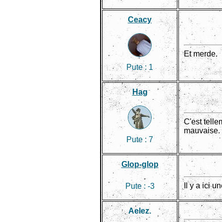
Ceacy
Et merde.
Pute :
1
Hag
C'est telle
mauvaise.
Pute :
7
Glop-glop
Il y a ici 
Pute :
-3
Aelez.