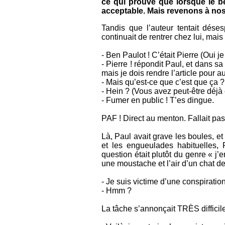
ce qui prouve que lorsque le bes
acceptable. Mais revenons à no
Tandis que l’auteur tentait dése
continuait de rentrer chez lui, mais
- Ben Paulot ! C’était Pierre (Oui 
- Pierre ! répondit Paul, et dans s
mais je dois rendre l’article pour a
- Mais qu’est-ce que c’est que ça ?
- Hein ? (Vous avez peut-être déjà c
- Fumer en public ! T’es dingue.
PAF ! Direct au menton. Fallait pas 
Là, Paul avait grave les boules, et 
et les engueulades habituelles, P
question était plutôt du genre « j’e
une moustache et l’air d’un chat de
- Je suis victime d’une conspiration
- Hmm ?
La tâche s’annonçait TRÈS difficile