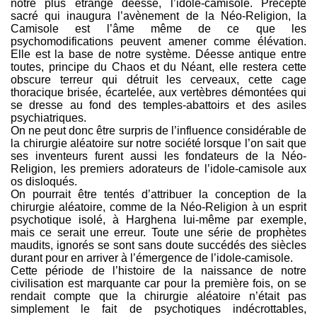
notre plus étrange déesse, l’idole-camisole. Précepte
sacré qui inaugura l’avènement de la Néo-Religion, la
Camisole est l’âme même de ce que les
psychomodifications peuvent amener comme élévation.
Elle est la base de notre système. Déesse antique entre
toutes, principe du Chaos et du Néant, elle restera cette
obscure terreur qui détruit les cerveaux, cette cage
thoracique brisée, écartelée, aux vertèbres démontées qui
se dresse au fond des temples-abattoirs et des asiles
psychiatriques.
On ne peut donc être surpris de l’influence considérable de
la chirurgie aléatoire sur notre société lorsque l’on sait que
ses inventeurs furent aussi les fondateurs de la Néo-
Religion, les premiers adorateurs de l’idole-camisole aux
os disloqués.
On pourrait être tentés d’attribuer la conception de la
chirurgie aléatoire, comme de la Néo-Religion à un esprit
psychotique isolé, à Harghena lui-même par exemple,
mais ce serait une erreur. Toute une série de prophètes
maudits, ignorés se sont sans doute succédés des siècles
durant pour en arriver à l’émergence de l’idole-camisole.
Cette période de l’histoire de la naissance de notre
civilisation est marquante car pour la première fois, on se
rendait compte que la chirurgie aléatoire n’était pas
simplement le fait de psychotiques indécrottables,