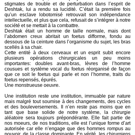
stigmates de trouble et de perturbation dans l’esprit de
Deshtak, lui a rendu sa lucidité. C’était la première fois
qu’un esclave lobotomisé retrouvait son indépendance
intellectuelle, et plus que cela, refusait de s’intégrer à notre
société et se mettait à la combattre.
Deshtak était un homme de taille normale, mais dont
l’abdomen creux abritait un foetus difforme, fondu au
dessous de la ceinture dans l’organisme du sujet, les bras
scellés à sa chair.
Cette entité à deux cerveaux et un esprit subit encore
plusieurs opérations chirurgicales un peu moins
importantes: doubles avant-bras, lèvres de l’homme
cousues et système vocal du foetus réorganisé de façon
que ce soit le foetus qui parle et non l’homme, traits du
foetus repensés, épurés.
Une monstrueuse oeuvre.
Une institution reste une institution, immuable par nature
mais malgré tout soumise à des changements, des cycles
et des bouleversements. Il n’en reste pas moins que en
tant que base solide de notre système, la chirurgie
aléatoire sera toujours prépondérante. Elle fait partie de
nos moeurs, de nos traditions, elle est l’unique forme d’art
autorisée car elle n’engage que des hommes rompus au
pouvoir, de la classe dominante. En vérité, les chirurgiens