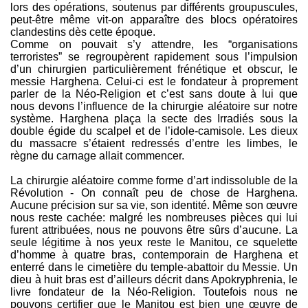
lors des opérations, soutenus par différents groupuscules,
peut-être même vit-on apparaître des blocs opératoires
clandestins dès cette époque.
Comme on pouvait s’y attendre, les “organisations
terroristes” se regroupèrent rapidement sous l’impulsion
d’un chirurgien particulièrement frénétique et obscur, le
messie Harghena. Celui-ci est le fondateur à proprement
parler de la Néo-Religion et c’est sans doute à lui que
nous devons l’influence de la chirurgie aléatoire sur notre
système. Harghena plaça la secte des Irradiés sous la
double égide du scalpel et de l’idole-camisole. Les dieux
du massacre s’étaient redressés d’entre les limbes, le
règne du carnage allait commencer.
La chirurgie aléatoire comme forme d’art indissoluble de la
Révolution - On connaît peu de chose de Harghena.
Aucune précision sur sa vie, son identité. Même son œuvre
nous reste cachée: malgré les nombreuses pièces qui lui
furent attribuées, nous ne pouvons être sûrs d’aucune. La
seule légitime à nos yeux reste le Manitou, ce squelette
d’homme à quatre bras, contemporain de Harghena et
enterré dans le cimetière du temple-abattoir du Messie. Un
dieu à huit bras est d’ailleurs décrit dans Apokryphrenia, le
livre fondateur de la Néo-Religion. Toutefois nous ne
pouvons certifier que le Manitou est bien une œuvre de