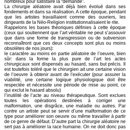
nombreux pour satisfaire la “demande”.
La chirurgie aléatoire avait déjà bien évolué dans ses
fondements et dans sa réalisation. A cette époque, pendant
que les artistes travaillaient comme des ouvriers, les
dirigeants de la Néo-Religion institutionnalisaient le rite.
Rappelons les bases théoriques définies à cette époque
(ceux qui soutiennent que l’art véritable ne peut s’assouvir
que dans une forme de transgression ou de subversion
reconnaîtront que ces deux concepts sont plus ou moins
obsolètes de nos jours):
le caractère au moins en partie aléatoire de l’oeuvre, bien
sûr: dans la forme la plus pure de l’art les actes
chirurgicaux sont dispensés au hasard, sans but précis. Il
est toutefois toléré que le chirurgien ait une certaine vision
de l’oeuvre à obtenir avant de l'exécuter (pour assurer la
viabilité, une certaine logique physiologique doit être
respectée et nécessite une période de mise au point, ce
qui exclut le hasard absolu)
l’inutilité de l’acte au niveau thérapeutique. Sont exclues
toutes les opérations destinées à corriger une
malformation, une disgrâce, une maladie ou autres. Par
contre un artiste peut se servir d’une malformation de ce
type pour améliorer son oeuvre ou même travailler à partir
de ce genre de défaut. D’autre part la chirurgie aléatoire ne
sert pas à améliorer la race humaine. On ne doit donc pas