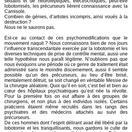
sédatifs et de neuroleptiques, électrochoqués, peut-être
lobotomisés, les précurseurs lièrent connaissance avec la
Camisole.
Combien de génies, d’artistes incompris, ainsi voués à la
destruction ?
Nous ne le saurons pas.
Est-ce au contact de ces psychomodifications que le
mouvement naquit ? Nous connaissons bien de nos jours
l’influence transcendantale exercée par la lobotomie et les
diverses techniques de prise de contrôle mental, aussi une
telle hypothèse nous paraît légitime. N’oublions pas que
nous évoquons une période où ce genre de traitement était
administré sans le moindre discernement, aussi il semble
possible qu’un des précurseurs, au lieu d’être brisé,
mentalement détruit, se soit changé en véritable Messie de
la chirurgie aléatoire. Quoi qu’il en soit, c’est bel et bien au
cœur des hôpitaux psychiatriques qu’est née la révolte.
Pour la première fois on eut affaire à des groupes de
chirurgiens, et non plus à des individus isolés. Certains
praticiens étaient même recrutés dans les rangs des
psychiatres et des médecins attachés au suivi des
précurseurs.
De ces hommes dont l’esprit délirant avait été libéré par la
lobotomie et les tranquillisants, nous gardons le culte de