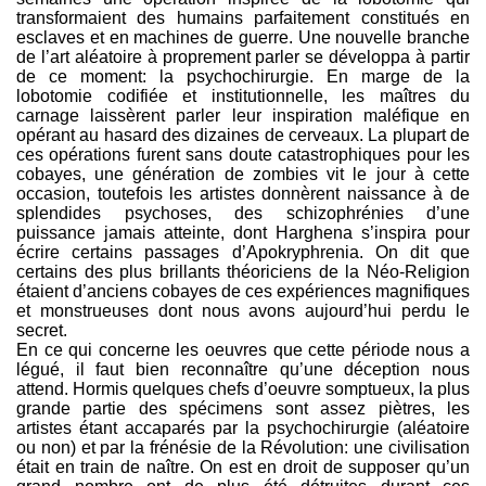
transformaient des humains parfaitement constitués en
esclaves et en machines de guerre. Une nouvelle branche
de l’art aléatoire à proprement parler se développa à partir
de ce moment: la psychochirurgie. En marge de la
lobotomie codifiée et institutionnelle, les maîtres du
carnage laissèrent parler leur inspiration maléfique en
opérant au hasard des dizaines de cerveaux. La plupart de
ces opérations furent sans doute catastrophiques pour les
cobayes, une génération de zombies vit le jour à cette
occasion, toutefois les artistes donnèrent naissance à de
splendides psychoses, des schizophrénies d’une
puissance jamais atteinte, dont Harghena s’inspira pour
écrire certains passages d’Apokryphrenia. On dit que
certains des plus brillants théoriciens de la Néo-Religion
étaient d’anciens cobayes de ces expériences magnifiques
et monstrueuses dont nous avons aujourd’hui perdu le
secret.
En ce qui concerne les oeuvres que cette période nous a
légué, il faut bien reconnaître qu’une déception nous
attend. Hormis quelques chefs d’oeuvre somptueux, la plus
grande partie des spécimens sont assez piètres, les
artistes étant accaparés par la psychochirurgie (aléatoire
ou non) et par la frénésie de la Révolution: une civilisation
était en train de naître. On est en droit de supposer qu’un