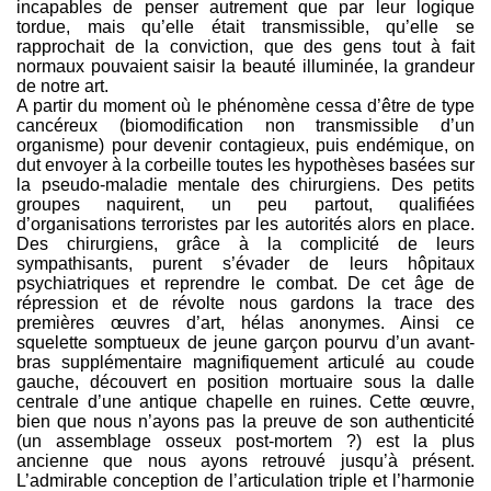
incapables de penser autrement que par leur logique
tordue, mais qu’elle était transmissible, qu’elle se
rapprochait de la conviction, que des gens tout à fait
normaux pouvaient saisir la beauté illuminée, la grandeur
de notre art.
A partir du moment où le phénomène cessa d’être de type
cancéreux (biomodification non transmissible d’un
organisme) pour devenir contagieux, puis endémique, on
dut envoyer à la corbeille toutes les hypothèses basées sur
la pseudo-maladie mentale des chirurgiens. Des petits
groupes naquirent, un peu partout, qualifiées
d’organisations terroristes par les autorités alors en place.
Des chirurgiens, grâce à la complicité de leurs
sympathisants, purent s’évader de leurs hôpitaux
psychiatriques et reprendre le combat. De cet âge de
répression et de révolte nous gardons la trace des
premières œuvres d’art, hélas anonymes. Ainsi ce
squelette somptueux de jeune garçon pourvu d’un avant-
bras supplémentaire magnifiquement articulé au coude
gauche, découvert en position mortuaire sous la dalle
centrale d’une antique chapelle en ruines. Cette œuvre,
bien que nous n’ayons pas la preuve de son authenticité
(un assemblage osseux post-mortem ?) est la plus
ancienne que nous ayons retrouvé jusqu’à présent.
L’admirable conception de l’articulation triple et l’harmonie