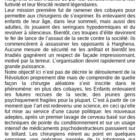
furtivité et leur férocité restent légendaires.
Leur mission première fut de ramener des cobayes pour
permettre aux chirurgiens de s’exprimer. Ils enlevaient des
enfants de leur âge, dans leur sommeil, mais aussi des
adultes, ils jouaient des seringues hypodermiques et du
revolver à silencieux. Bientôt, ces troupes d’élite devinrent
le fer de lance de l’assaut de la secte contre la société: ils
commencèrent à assassiner les opposants à Harghena.
Aucune mesure de sécurité ne les arrêtait et bientôt les
Irradiés gagnèrent un respect de façade impressionnant,
motivé par la terreur. L’organisation devint rapidement une
grande puissance.
Notre objectif ici n’est pas de décrire le déroulement de la
Révolution proprement dite mais de comprendre de quelle
façon la chirurgie aléatoire s’est inscrite dans le
phénomène: en plus des cobayes, les Enfants enlevaient
les futures recrues de la secte, des jeunes gens
psychiquement fragiles pour la plupart. C’est à partir de ce
moment que l’art est redevenu une science, en ceci qu’elle
fut mise au service d’une cause politique: les nouveaux
adeptes, après un premier lavage de cerveau basé sur des
techniques de pointe du conditionnement et sur un usage
intensif de médicaments psychodestructeurs passaient sur
le billard. Les chirurgiens mirent au point en quelques
semaines une opération inspirée de la lobotomie qui