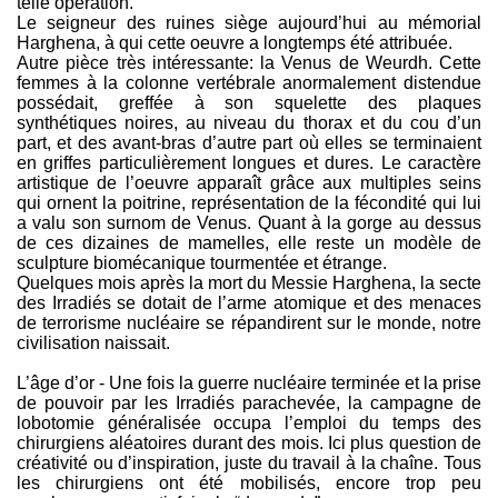
telle opération.
Le seigneur des ruines siège aujourd’hui au mémorial
Harghena, à qui cette oeuvre a longtemps été attribuée.
Autre pièce très intéressante: la Venus de Weurdh. Cette
femmes à la colonne vertébrale anormalement distendue
possédait, greffée à son squelette des plaques
synthétiques noires, au niveau du thorax et du cou d’un
part, et des avant-bras d’autre part où elles se terminaient
en griffes particulièrement longues et dures. Le caractère
artistique de l’oeuvre apparaît grâce aux multiples seins
qui ornent la poitrine, représentation de la fécondité qui lui
a valu son surnom de Venus. Quant à la gorge au dessus
de ces dizaines de mamelles, elle reste un modèle de
sculpture biomécanique tourmentée et étrange.
Quelques mois après la mort du Messie Harghena, la secte
des Irradiés se dotait de l’arme atomique et des menaces
de terrorisme nucléaire se répandirent sur le monde, notre
civilisation naissait.
L’âge d’or - Une fois la guerre nucléaire terminée et la prise
de pouvoir par les Irradiés parachevée, la campagne de
lobotomie généralisée occupa l’emploi du temps des
chirurgiens aléatoires durant des mois. Ici plus question de
créativité ou d’inspiration, juste du travail à la chaîne. Tous
les chirurgiens ont été mobilisés, encore trop peu