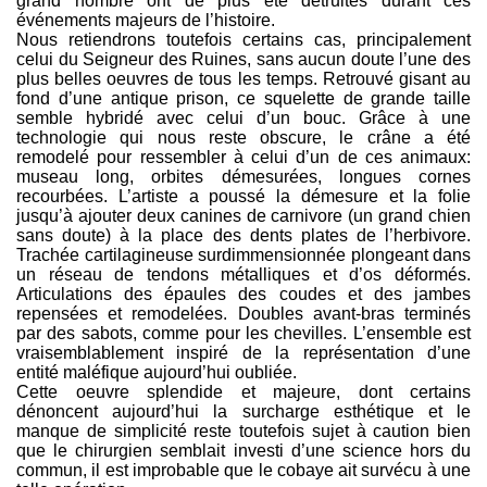
grand nombre ont de plus été détruites durant ces
événements majeurs de l’histoire.
Nous retiendrons toutefois certains cas, principalement
celui du Seigneur des Ruines, sans aucun doute l’une des
plus belles oeuvres de tous les temps. Retrouvé gisant au
fond d’une antique prison, ce squelette de grande taille
semble hybridé avec celui d’un bouc. Grâce à une
technologie qui nous reste obscure, le crâne a été
remodelé pour ressembler à celui d’un de ces animaux:
museau long, orbites démesurées, longues cornes
recourbées. L’artiste a poussé la démesure et la folie
jusqu’à ajouter deux canines de carnivore (un grand chien
sans doute) à la place des dents plates de l’herbivore.
Trachée cartilagineuse surdimmensionnée plongeant dans
un réseau de tendons métalliques et d’os déformés.
Articulations des épaules des coudes et des jambes
repensées et remodelées. Doubles avant-bras terminés
par des sabots, comme pour les chevilles. L’ensemble est
vraisemblablement inspiré de la représentation d’une
entité maléfique aujourd’hui oubliée.
Cette oeuvre splendide et majeure, dont certains
dénoncent aujourd’hui la surcharge esthétique et le
manque de simplicité reste toutefois sujet à caution bien
que le chirurgien semblait investi d’une science hors du
commun, il est improbable que le cobaye ait survécu à une