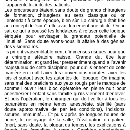
l’apparente lucidité des patients.
Les précurseurs étaient sans doute de grands chirurgiens
de formation, chirurgiens au sens classique où on
l’entendait à cette époque, bien sûr. La chirurgie était liée
au concept de “soin”, elle avait forcément une utilité. On ne
sait ce qui a poussé les fondateurs à refuser cette logique
étriquée pour envisager la grandeur potentielle de
l’inutilité. Sans doute avons-nous là affaire à des génies,
des visionnaires.
Ils prirent vraisemblablement d’immenses risques pour que
la chirurgie aléatoire naisse. Grande dut être leur
détermination, et grand leur pressentiment quand à l’avenir
majestueux de cette discipline, pour qu’ils entrent de cette
manière en conflit avec les conventions morales, avec les
lois et surtout avec les autorités de l’époque. On imagine
sans mal des praticiens aux yeux rougis par le manque de
sommeil ouvrir leur bloc opératoire en pleine nuit pour
anesthésier l’enfant sans famille qu’ils viennent d’enlever.
Et puis l’opération, le chirurgien qui doit veiller à tous les
paramètres en même temps, anesthésie, stérilité (sans
doute approximative de par les conditions), incisions,
sutures, immunité… Et puis après de longues heures de
peine, le nettoyage de la salle, l’évacuation du patient
(mort, sans doute, la plupart du temps), les explications à