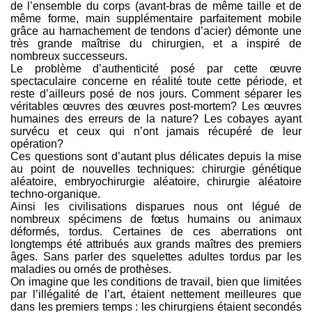
de l’ensemble du corps (avant-bras de même taille et de
même forme, main supplémentaire parfaitement mobile
grâce au harnachement de tendons d’acier) démonte une
très grande maîtrise du chirurgien, et a inspiré de
nombreux successeurs.
Le problème d’authenticité posé par cette œuvre
spectaculaire concerne en réalité toute cette période, et
reste d’ailleurs posé de nos jours. Comment séparer les
véritables œuvres des œuvres post-mortem? Les œuvres
humaines des erreurs de la nature? Les cobayes ayant
survécu et ceux qui n’ont jamais récupéré de leur
opération?
Ces questions sont d’autant plus délicates depuis la mise
au point de nouvelles techniques: chirurgie génétique
aléatoire, embryochirurgie aléatoire, chirurgie aléatoire
techno-organique.
Ainsi les civilisations disparues nous ont légué de
nombreux spécimens de fœtus humains ou animaux
déformés, tordus. Certaines de ces aberrations ont
longtemps été attribués aux grands maîtres des premiers
âges. Sans parler des squelettes adultes tordus par les
maladies ou ornés de prothèses.
On imagine que les conditions de travail, bien que limitées
par l’illégalité de l’art, étaient nettement meilleures que
dans les premiers temps : les chirurgiens étaient secondés