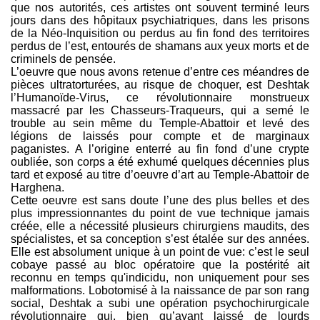
que nos autorités, ces artistes ont souvent terminé leurs
jours dans des hôpitaux psychiatriques, dans les prisons
de la Néo-Inquisition ou perdus au fin fond des territoires
perdus de l’est, entourés de shamans aux yeux morts et de
criminels de pensée.
L’oeuvre que nous avons retenue d’entre ces méandres de
pièces ultratorturées, au risque de choquer, est Deshtak
l’Humanoïde-Virus, ce révolutionnaire monstrueux
massacré par les Chasseurs-Traqueurs, qui a semé le
trouble au sein même du Temple-Abattoir et levé des
légions de laissés pour compte et de marginaux
paganistes. A l’origine enterré au fin fond d’une crypte
oubliée, son corps a été exhumé quelques décennies plus
tard et exposé au titre d’oeuvre d’art au Temple-Abattoir de
Harghena.
Cette oeuvre est sans doute l’une des plus belles et des
plus impressionnantes du point de vue technique jamais
créée, elle a nécessité plusieurs chirurgiens maudits, des
spécialistes, et sa conception s’est étalée sur des années.
Elle est absolument unique à un point de vue: c’est le seul
cobaye passé au bloc opératoire que la postérité ait
reconnu en temps qu'indicidu, non uniquement pour ses
malformations. Lobotomisé à la naissance de par son rang
social, Deshtak a subi une opération psychochirurgicale
révolutionnaire qui, bien qu’ayant laissé de lourds