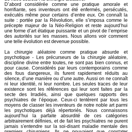
D’abord considérée comme une pratique amorale et
horrifiante, ses inventeurs ont été enfermés, persécutés,
exécutés même pour certains d’entre eux. On connaît la
suite : portée par la Révolution, elle s’imposa comme le
précepte majeur de la Néo-Religion et reste aujourd’hui
une forme d’art étatique puissante et un pivot de l’emprise
des autorités sur les masses. Nous allons voir comment
une telle évolution est devenue possible.
La chirurgie aléatoire comme pratique absurde et
psychotique - Les précurseurs de la chirurgie aléatoire,
discipline divine entre toutes, ne sont pas bien connus, et
pour cause. Considérés par leurs contemporains comme
des fous dangereux, ils furent rapidement réduits au
silence, d’une manière ou d’une autre. Aussi on ne connaît
ni leur identité, ni leur nombre. Les seules traces de leur
existence sont les références qui leur sont faites par la
secte des Irradiés, ainsi que quelques rapports des
psychiatres de l’époque. Ceux-ci tentèrent par tous les
moyens de classer les inventeurs de notre noble art parmi
les psychotiques déjà répertoriés. Nous connaissons
aujourd’hui la parfaite absurdité de ces catégories
arbitrairement définies, et de fait les psychiatres ne purent
jamais s'entendre sur la soi-disant maladie mentale des
premiers chirurgiens. Ils ne pouvaient que constater