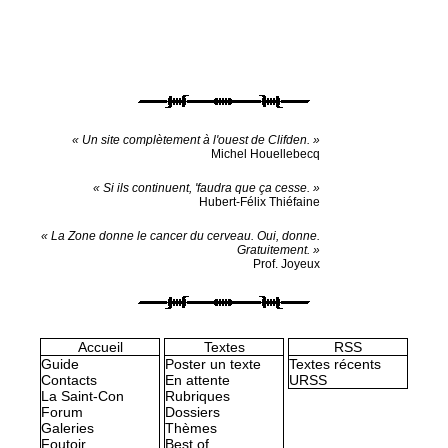
« Un site complètement à l'ouest de Clifden. »
Michel Houellebecq
« Si ils continuent, 'faudra que ça cesse. »
Hubert-Félix Thiéfaine
« La Zone donne le cancer du cerveau. Oui, donne.
Gratuitement. »
Prof. Joyeux
Accueil
Textes
RSS
Guide
Poster un texte
Textes récents
Contacts
En attente
URSS
La Saint-Con
Rubriques
Forum
Dossiers
Galeries
Thèmes
Foutoir
Best of