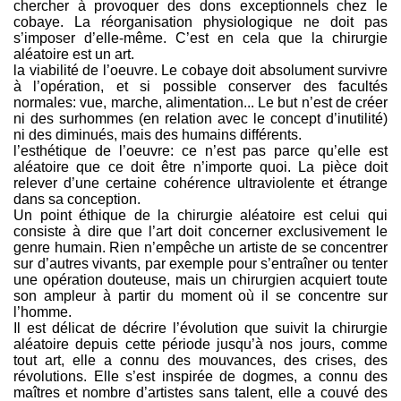
chercher à provoquer des dons exceptionnels chez le
cobaye. La réorganisation physiologique ne doit pas
s’imposer d’elle-même. C’est en cela que la chirurgie
aléatoire est un art.
la viabilité de l’oeuvre. Le cobaye doit absolument survivre
à l’opération, et si possible conserver des facultés
normales: vue, marche, alimentation... Le but n’est de créer
ni des surhommes (en relation avec le concept d’inutilité)
ni des diminués, mais des humains différents.
l’esthétique de l’oeuvre: ce n’est pas parce qu’elle est
aléatoire que ce doit être n’importe quoi. La pièce doit
relever d’une certaine cohérence ultraviolente et étrange
dans sa conception.
Un point éthique de la chirurgie aléatoire est celui qui
consiste à dire que l’art doit concerner exclusivement le
genre humain. Rien n’empêche un artiste de se concentrer
sur d’autres vivants, par exemple pour s’entraîner ou tenter
une opération douteuse, mais un chirurgien acquiert toute
son ampleur à partir du moment où il se concentre sur
l’homme.
Il est délicat de décrire l’évolution que suivit la chirurgie
aléatoire depuis cette période jusqu’à nos jours, comme
tout art, elle a connu des mouvances, des crises, des
révolutions. Elle s’est inspirée de dogmes, a connu des
maîtres et nombre d’artistes sans talent, elle a couvé des