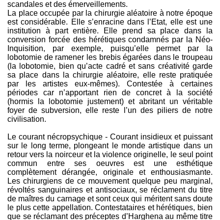
scandales et des émerveillements.
La place occupée par la chirurgie aléatoire à notre époque
est considérable. Elle s’enracine dans l’Etat, elle est une
institution à part entière. Elle prend sa place dans la
conversion forcée des hérétiques condamnés par la Néo-
Inquisition, par exemple, puisqu’elle permet par la
lobotomie de ramener les brebis égarées dans le troupeau
(la lobotomie, bien qu’acte cadré et sans créativité garde
sa place dans la chirurgie aléatoire, elle reste pratiquée
par les artistes eux-mêmes). Contestée à certaines
périodes car n’apportant rien de concret à la société
(hormis la lobotomie justement) et abritant un véritable
foyer de subversion, elle reste l’un des piliers de notre
civilisation.
Le courant nécropsychique - Courant insidieux et puissant
sur le long terme, plongeant le monde artistique dans un
retour vers la noirceur et la violence originelle, le seul point
commun entre ses oeuvres est une esthétique
complètement dérangée, originale et enthousiasmante.
Les chirurgiens de ce mouvement quelque peu marginal,
révoltés sanguinaires et antisociaux, se réclament du titre
de maîtres du carnage et sont ceux qui méritent sans doute
le plus cette appellation. Contestataires et hérétiques, bien
que se réclamant des préceptes d’Harghena au même titre