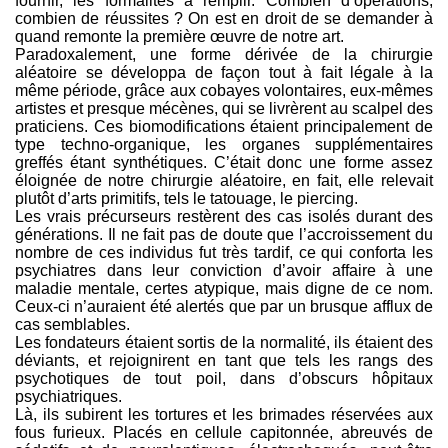
fournir, les formalités à remplir. Combien d’opérations,
combien de réussites ? On est en droit de se demander à
quand remonte la première œuvre de notre art.
Paradoxalement, une forme dérivée de la chirurgie
aléatoire se développa de façon tout à fait légale à la
même période, grâce aux cobayes volontaires, eux-mêmes
artistes et presque mécènes, qui se livrèrent au scalpel des
praticiens. Ces biomodifications étaient principalement de
type techno-organique, les organes supplémentaires
greffés étant synthétiques. C’était donc une forme assez
éloignée de notre chirurgie aléatoire, en fait, elle relevait
plutôt d’arts primitifs, tels le tatouage, le piercing.
Les vrais précurseurs restèrent des cas isolés durant des
générations. Il ne fait pas de doute que l’accroissement du
nombre de ces individus fut très tardif, ce qui conforta les
psychiatres dans leur conviction d’avoir affaire à une
maladie mentale, certes atypique, mais digne de ce nom.
Ceux-ci n’auraient été alertés que par un brusque afflux de
cas semblables.
Les fondateurs étaient sortis de la normalité, ils étaient des
déviants, et rejoignirent en tant que tels les rangs des
psychotiques de tout poil, dans d’obscurs hôpitaux
psychiatriques.
Là, ils subirent les tortures et les brimades réservées aux
fous furieux. Placés en cellule capitonnée, abreuvés de