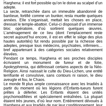
Harghena: il est fort possible qu’on le doive au scalpel d’un
adepte.
La secte, retranchée dans un immeuble abandonné de
banlieue, fortifié comme un bunker, resta muette quelques
années. Elle s’organisait, mettait les choses en place,
dressait le temple-abattoir. Celui-ci disposait d’un immense
bloc opératoire, d’où sortirent quelques œuvres.
L’aménagement de ce lieu (dont l’emplacement reste
secret aujourd’hui encore, il est en effet le siège des plus
hautes autorités) fut rendu possible par la richesse des
adeptes, presque tous médecins, psychiatres, infirmiers…
bref appartenant à des catégories sociales relativement
élevées.
Pendant ce temps, Harghena et ses proches disciples
écrivaient un monument de fureur et de folie,
Apokryphrenia, qui définissait certains aspects de la Néo-
Religion. Ainsi naissait le culte du Dieu-Lichen, une entité
terrifiante et convulsive, sans contours ni raison, le dieu
aveugle et fou, le Chaos.
Le monde fit plus ample connaissance avec les Irradiés à
partir du moment où les légions d’Enfants-tueurs furent
prêtes à déferler. Les Enfants étaient des unités
psychomodifiées et spécialement entraînées. La plupart
étaient très jeunes, d’où leur nom. Entièrement dévoués à
Harghena et aux Irradiés de par leur conditionnement, leur