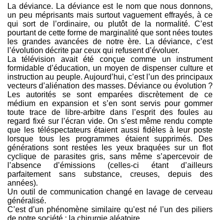
La déviance. La déviance est le nom que nous donnons,
un peu méprisants mais surtout vaguement effrayés, à ce
qui sort de l’ordinaire, ou plutôt de la normalité. C’est
pourtant de cette forme de marginalité que sont nées toutes
les grandes avancées de notre ère. La déviance, c’est
l’évolution décrite par ceux qui refusent d’évoluer.
La télévision avait été conçue comme un instrument
formidable d’éducation, un moyen de dispenser culture et
instruction au peuple. Aujourd’hui, c’est l’un des principaux
vecteurs d’aliénation des masses. Déviance ou évolution ?
Les autorités se sont emparées discrètement de ce
médium en expansion et s’en sont servis pour gommer
toute trace de libre-arbitre dans l’esprit des foules au
regard fixé sur l’écran vide. On s’est même rendu compte
que les téléspectateurs étaient aussi fidèles à leur poste
lorsque tous les programmes étaient supprimés. Des
générations sont restées les yeux braquées sur un flot
cyclique de parasites gris, sans même s’apercevoir de
l’absence d’émissions (celles-ci étant d’ailleurs
parfaitement sans substance, creuses, depuis des
années).
Un outil de communication changé en lavage de cerveau
généralisé.
C’est d’un phénomène similaire qu’est né l’un des piliers
de notre société : la chirurgie aléatoire.