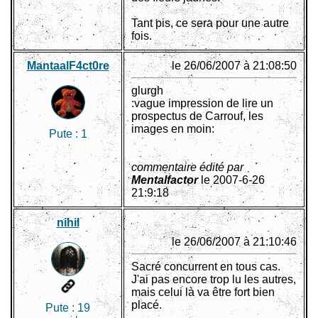
Tant pis, ce sera pour une autre
fois.
MantaalF4ct0re
le 26/06/2007 à 21:08:50
glurgh
:vague impression de lire un
prospectus de Carrouf, les
images en moin:
Pute :
1
commentaire édité par
Mentalfactor
le 2007-6-26
21:9:18
nihil
le 26/06/2007 à 21:10:46
Sacré concurrent en tous cas.
J'ai pas encore trop lu les autres,
mais celui là va être fort bien
placé.
Pute :
19