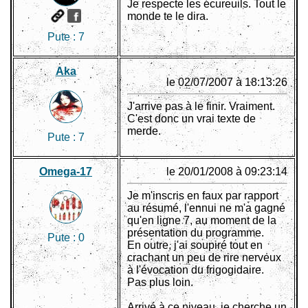
Je respecte les écureuils. Tout le
monde te le dira.
Pute :
7
Aka
le 02/07/2007 à 18:13:26
J'arrive pas à le finir. Vraiment.
C'est donc un vrai texte de
merde.
Pute :
7
Omega-17
le 20/01/2008 à 09:23:14
Je m'inscris en faux par rapport
au résumé, l'ennui ne m'a gagné
qu'en ligne 7, au moment de la
présentation du programme.
Pute :
0
En outre, j'ai soupiré tout en
crachant un peu de rire nerveux
à l'évocation du frigogidaire.
Pas plus loin.
Arrivé à ce niveau, je cherche un