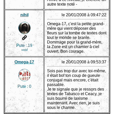
autre texte noté -
nihil
le 20/01/2008 à 09:47:22
Omega-17, c'est la petite grand-
mère qui vient déposer des
fleurs sur la tombe de textes dont
tout le monde se branle.
Dommage pour la grand-mère,
Pute :
19
la Zone est un charnier à ciel
void
ouvert. Bon courage.
Omega-17
le 20/01/2008 à 09:53:37
Sois pas trop dur avec toi-même,
il était bof ton coup de gueule
conjugal mais encore, c'était
passable.
Pute :
0
Je te signale que je ressors des
textes de Tabasco et Ceacy, je
suis bourré de laxisme
maintenant. Avec rien, je suis
sous le charme.