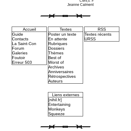
CMV,s. »
Jeanne Calment
Accueil
Textes
RSS
Guide
Poster un texte
Textes récents
Contacts
En attente
URSS
La Saint-Con
Rubriques
Forum
Dossiers
Galeries
Thèmes
Foutoir
Best of
Erreur 503
Worst of
Archives
Anniversaires
Rétrospectives
Auteurs
Liens externes
[nihil.fr]
Entertaining
Monkeys
Squeeze