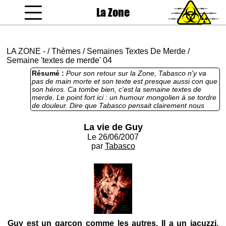
La Zone
coucou gamin
LA ZONE
-
/
Thèmes
/
Semaines Textes De Merde
/
Semaine 'textes de merde' 04
Résumé :
Pour son retour sur la Zone, Tabasco n'y va
pas de main morte et son texte est presque aussi con que
son héros. Ca tombe bien, c'est la semaine textes de
merde. Le point fort ici : un humour mongolien à se tordre
de douleur. Dire que Tabasco pensait clairement nous
amuser avec cette chose. C'est court mais ça réussit à
être ennuyeux dès la seconde ligne environ. Ignoble.
La vie de Guy
Le 26/06/2007
par
Tabasco
Guy est un garçon comme les autres. Il a un jacuzzi,