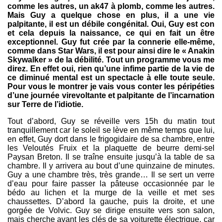
comme les autres, un ak47 à plomb, comme les autres.
Mais Guy a quelque chose en plus, il a une vie
palpitante, il est un débile congénital. Oui, Guy est con
et cela depuis la naissance, ce qui en fait un être
exceptionnel. Guy fut crée par la connerie elle-même,
comme dans Star Wars, il est pour ainsi dire le « Anakin
Skywalker » de la débilité. Tout un programme vous me
direz. En effet oui, rien qu’une infime partie de la vie de
ce diminué mental est un spectacle à elle toute seule.
Pour vous le montrer je vais vous conter les péripéties
d’une journée virevoltante et palpitante de l’incarnation
sur Terre de l’idiotie.
Tout d’abord, Guy se réveille vers 15h du matin tout
tranquillement car le soleil se lève en même temps que lui,
en effet, Guy dort dans le frigogidaire de sa chambre, entre
les Veloutés Fruix et la plaquette de beurre demi-sel
Paysan Breton. Il se traîne ensuite jusqu’à la table de sa
chambre. Il y arrivera au bout d’une quinzaine de minutes.
Guy a une chambre très, très grande… Il se sert un verre
d’eau pour faire passer la pâteuse occasionnée par le
bédo au lichen et la murge de la veille et met ses
chaussettes. D’abord la gauche, puis la droite, et une
gorgée de Volvic. Guy se dirige ensuite vers son salon,
mais cherche avant les clés de sa voiturette électrique, car