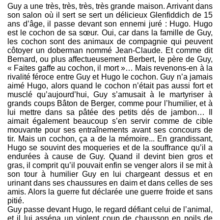
Guy a une très, très, très, très grande maison. Arrivant dans
son salon où il sert se sert un délicieux Glenfiddich de 15
ans d’âge, il passe devant son ennemi juré : Hugo. Hugo
est le cochon de sa sœur. Oui, car dans la famille de Guy,
les cochon sont des animaux de compagnie qui peuvent
côtoyer un doberman nommé Jean-Claude. Et comme dit
Bernard, ou plus affectueusement Berbert, le père de Guy,
« Faites gaffe au cochon, il mort »… Mais revenons-en à la
rivalité féroce entre Guy et Hugo le cochon. Guy n’a jamais
aimé Hugo, alors quand le cochon n’était pas aussi fort et
musclé qu’aujourd’hui, Guy s’amusait à le martyriser à
grands coups Bâton de Berger, comme pour l’humilier, et à
lui mettre dans sa pâtée des petits dés de jambon… Il
aimait également beaucoup s’en servir comme de cible
mouvante pour ses entraînements avant ses concours de
tir. Mais un cochon, ça a de la mémoire... En grandissant,
Hugo se souvint des moqueries et de la souffrance qu’il a
endurées à cause de Guy. Quand il devint bien gros et
gras, il comprit qu’il pouvait enfin se venger alors il se mit à
son tour à humilier Guy en lui chargeant dessus et en
urinant dans ses chaussures en daim et dans celles de ses
amis. Alors la guerre fut déclarée une guerre froide et sans
pitié.
Guy passe devant Hugo, le regard défiant celui de l’animal,
et il lui asséna un violent coup de chausson en poils de