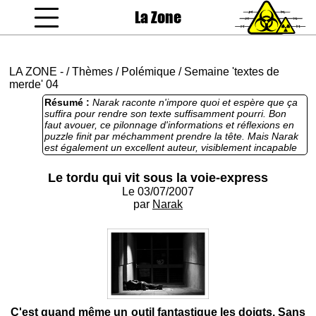
La Zone
coucou gamin
LA ZONE
-
/
Thèmes
/
Polémique
/
Semaine 'textes de
merde' 04
Résumé :
Narak raconte n'impore quoi et espère que ça
suffira pour rendre son texte suffisamment pourri. Bon
faut avouer, ce pilonnage d'informations et réflexions en
puzzle finit par méchamment prendre la tête. Mais Narak
est également un excellent auteur, visiblement incapable
de juguler les quelques éclairs de génie qui parsèment
son texte et dévaluent sérieusement le prix de la merde.
Le tordu qui vit sous la voie-express
Le 03/07/2007
par
Narak
C'est quand même un outil fantastique les doigts. Sans