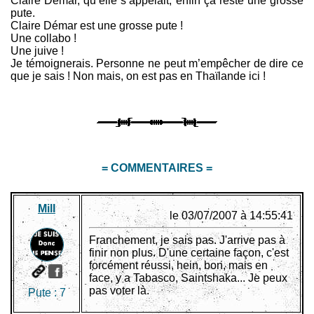
Claire Démar, qu’elle s’appelait, enfin ça reste une grosse
pute.
Claire Démar est une grosse pute !
Une collabo !
Une juive !
Je témoignerais. Personne ne peut m’empêcher de dire ce
que je sais ! Non mais, on est pas en Thaïlande ici !
= COMMENTAIRES =
Mill
le 03/07/2007 à 14:55:41
Franchement, je sais pas. J'arrive pas à
finir non plus. D'une certaine façon, c'est
forcément réussi, hein, bon, mais en
face, y a Tabasco, Saintshaka... Je peux
pas voter là.
Pute :
7