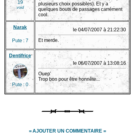
19
plusieurs choix possibles). Et y a
void
quelques bouts de passages carrément
cool.
Narak
le 04/07/2007 à 21:22:30
Et merde.
Pute :
7
Dentifrice
le 06/07/2007 à 13:08:16
Ouep'
Trop bon pour être honnête...
Pute :
0
= AJOUTER UN COMMENTAIRE =