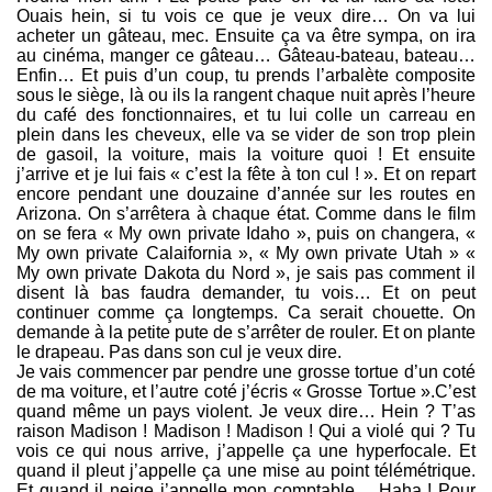
Ouais hein, si tu vois ce que je veux dire… On va lui
acheter un gâteau, mec. Ensuite ça va être sympa, on ira
au cinéma, manger ce gâteau… Gâteau-bateau, bateau…
Enfin… Et puis d’un coup, tu prends l’arbalète composite
sous le siège, là ou ils la rangent chaque nuit après l’heure
du café des fonctionnaires, et tu lui colle un carreau en
plein dans les cheveux, elle va se vider de son trop plein
de gasoil, la voiture, mais la voiture quoi ! Et ensuite
j’arrive et je lui fais « c’est la fête à ton cul ! ». Et on repart
encore pendant une douzaine d’année sur les routes en
Arizona. On s’arrêtera à chaque état. Comme dans le film
on se fera « My own private Idaho », puis on changera, «
My own private Calaifornia », « My own private Utah » «
My own private Dakota du Nord », je sais pas comment il
disent là bas faudra demander, tu vois… Et on peut
continuer comme ça longtemps. Ca serait chouette. On
demande à la petite pute de s’arrêter de rouler. Et on plante
le drapeau. Pas dans son cul je veux dire.
Je vais commencer par pendre une grosse tortue d’un coté
de ma voiture, et l’autre coté j’écris « Grosse Tortue ».C’est
quand même un pays violent. Je veux dire… Hein ? T’as
raison Madison ! Madison ! Madison ! Qui a violé qui ? Tu
vois ce qui nous arrive, j’appelle ça une hyperfocale. Et
quand il pleut j’appelle ça une mise au point télémétrique.
Et quand il neige j’appelle mon comptable… Haha ! Pour