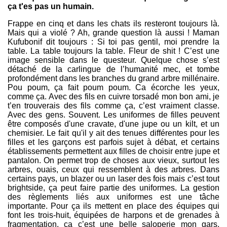
ça t'es pas un humain.
Frappe en cinq et dans les chats ils resteront toujours là.
Mais qui a violé ? Ah, grande question là aussi ! Maman
Kufubonif dit toujours : Si toi pas gentil, moi prendre la
table. La table toujours la table. Fleur de shit ! C’est une
image sensible dans le questeur. Quelque chose s’est
détaché de la carlingue de l’humanité mec, et tombe
profondément dans les branches du grand arbre millénaire.
Pou poum, ça fait poum poum. Ca écorche les yeux,
comme ça. Avec des fils en cuivre torsadé mon bon ami, je
t’en trouverais des fils comme ça, c’est vraiment classe.
Avec des gens. Souvent. Les uniformes de filles peuvent
être composés d'une cravate, d'une jupe ou un kilt, et un
chemisier. Le fait qu'il y ait des tenues différentes pour les
filles et les garçons est parfois sujet à débat, et certains
établissements permettent aux filles de choisir entre jupe et
pantalon. On permet trop de choses aux vieux, surtout les
arbres, ouais, ceux qui ressemblent à des arbres. Dans
certains pays, un blazer ou un laser des fois mais c’est tout
brightside, ça peut faire partie des uniformes. La gestion
des règlements liés aux uniformes est une tâche
importante. Pour ça ils mettent en place des équipes qui
font les trois-huit, équipées de harpons et de grenades à
fragmentation, ça c’est une belle saloperie mon gars.