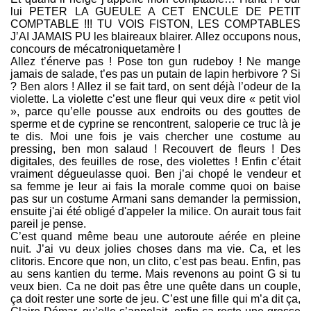
lui PETER LA GUEULE A CET ENCULE DE PETIT
COMPTABLE !!! TU VOIS FISTON, LES COMPTABLES
J’AI JAMAIS PU les blaireaux blairer. Allez occupons nous,
concours de mécatroniquetamère !
Allez t’énerve pas ! Pose ton gun rudeboy ! Ne mange
jamais de salade, t’es pas un putain de lapin herbivore ? Si
? Ben alors ! Allez il se fait tard, on sent déjà l’odeur de la
violette. La violette c’est une fleur qui veux dire « petit viol
», parce qu’elle pousse aux endroits ou des gouttes de
sperme et de cyprine se rencontrent, saloperie ce truc là je
te dis. Moi une fois je vais chercher une costume au
pressing, ben mon salaud ! Recouvert de fleurs ! Des
digitales, des feuilles de rose, des violettes ! Enfin c’était
vraiment dégueulasse quoi. Ben j’ai chopé le vendeur et
sa femme je leur ai fais la morale comme quoi on baise
pas sur un costume Armani sans demander la permission,
ensuite j'ai été obligé d'appeler la milice. On aurait tous fait
pareil je pense.
C’est quand même beau une autoroute aérée en pleine
nuit. J’ai vu deux jolies choses dans ma vie. Ca, et les
clitoris. Encore que non, un clito, c’est pas beau. Enfin, pas
au sens kantien du terme. Mais revenons au point G si tu
veux bien. Ca ne doit pas être une quête dans un couple,
ça doit rester une sorte de jeu. C’est une fille qui m’a dit ça,