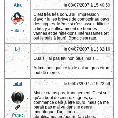
Aka
le 03/07/2007 à 15:40:50
C'est très très bon. J'ai l'impression
d'avoir lu les brèves de comptoir au pays
des hippies. Même si c'est assez difficile
à lire, y a suffisamment de bonnes
Pute :
7
vannes et de réflexions intéressantes (et
oui je suis à jeun). Donc c'est raté.
LH
le 04/07/2007 à 13:32:16
Ouais, j'ai pas fini non plus, mais...
Admettons que ce texte est un gros étron
tout de même.
nihil
le 04/07/2007 à 19:22:59
Moi je crains pas, franchement. C'est sur
qu'au bout de cinq-dix lignes, ça
commence déjà à être lourd, mais ça me
parait pas mal vu dans le genre
monologue d'un clodo
Pute :
abruti/camé/taré/bourré (au choix,