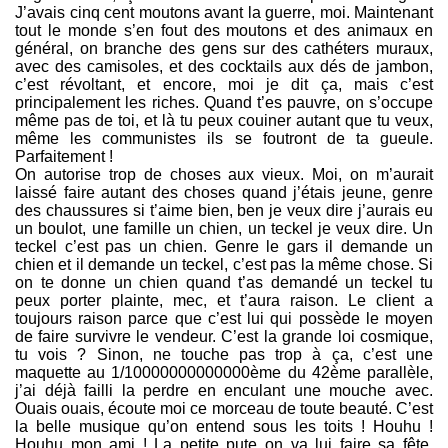
J’avais cinq cent moutons avant la guerre, moi. Maintenant
tout le monde s’en fout des moutons et des animaux en
général, on branche des gens sur des cathéters muraux,
avec des camisoles, et des cocktails aux dés de jambon,
c’est révoltant, et encore, moi je dit ça, mais c’est
principalement les riches. Quand t’es pauvre, on s’occupe
même pas de toi, et là tu peux couiner autant que tu veux,
même les communistes ils se foutront de ta gueule.
Parfaitement !
On autorise trop de choses aux vieux. Moi, on m’aurait
laissé faire autant des choses quand j’étais jeune, genre
des chaussures si t’aime bien, ben je veux dire j’aurais eu
un boulot, une famille un chien, un teckel je veux dire. Un
teckel c’est pas un chien. Genre le gars il demande un
chien et il demande un teckel, c’est pas la même chose. Si
on te donne un chien quand t’as demandé un teckel tu
peux porter plainte, mec, et t’aura raison. Le client a
toujours raison parce que c’est lui qui possède le moyen
de faire survivre le vendeur. C’est la grande loi cosmique,
tu vois ? Sinon, ne touche pas trop à ça, c’est une
maquette au 1/10000000000000ème du 42ème parallèle,
j’ai déjà failli la perdre en enculant une mouche avec.
Ouais ouais, écoute moi ce morceau de toute beauté. C’est
la belle musique qu’on entend sous les toits ! Houhu !
Houhu mon ami ! La petite pute on va lui faire sa fête.