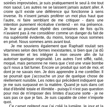
soirées improvisées, je suis pratiquement le seul à rire tout
mon saoul. Les autres ne se laissent jamais autant aller. A
croire qu'il existe une déférence qui fonctionne à sens
inverse. Ils n'osent jamais proférer un mot plus haut que
l'autre, ni faire semblant de me critiquer - dans une
intention purement récréative s'entend - en ma présence.
Je leur ai pourtant répété des centaines de fois qu'ils
n'avaient pas à me considérer comme un danger du fait de
ma supériorité évidente, du moins, lorsque nous sommes
en privé. Nous sommes amis avant tout.
Je me souviens également que Raphaël roulait ses
vitamines selon des formes inexistantes, si bien que j'ai dû
les inventer et les intégrer à mon oeuvre afin de lui
autoriser quelque originalité. Les autres l'ont sifflé, raillé,
moqué, mais personne ne niera que c'est une vraie bombe
qu'il nous a fait fumer. Encore un produit qui sort de moi, et
dont je ne savais rien. Je dois apprendre à me contrôler. Il
se pourrait que j'accouche un jour de quelque chose de
réellement nuisible. Les notes qui précèdent indiquent que
je me suis surpassé en la matière. Quand je suis dans cet
état d'ébriété totale et illimitée - puisqu'il n'est pas question
pour moi de m'imposer des limites d'aucune sorte - je ne
sais pas ce que je fais. Je suis capable de créer n'importe
quoi.
Ce carnet prétend que j'ai créé la lumière, le jour et la