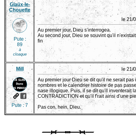
Glaüx-le-
Chouette
le 21/
Au premier jour, Dieu s'interrogea.
Au second jour, Dieu se souvint qu'il n'existait
Pute :
fin
89
à
cloaque
Mill
le 21/
Au premier jour Dieu se dit qu'il ne serait pas 
nombres et le calendrier histoire de pas pass
nase illogique. Puis, il se dit qu'il inventerait l
CONTRADICTION et qu'il f'rait ainsi d'une pi
Pute :
7
Pas con, hein, Dieu.