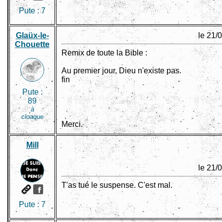
Pute :
7
Glaüx-le-
le 21/
Chouette
Remix de toute la Bible :
Au premier jour, Dieu n'existe pas.
fin
Pute :
89
à
cloaque
Merci.
Mill
le 21/
T'as tué le suspense. C'est mal.
Pute :
7