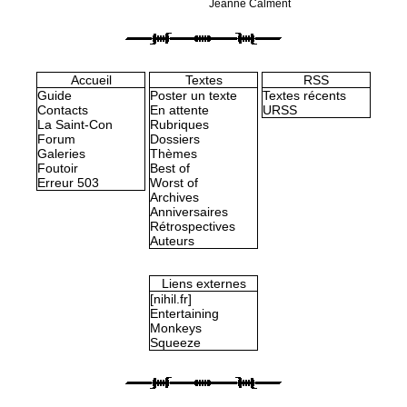
Jeanne Calment
Accueil
Textes
RSS
Guide
Poster un texte
Textes récents
Contacts
En attente
URSS
La Saint-Con
Rubriques
Forum
Dossiers
Galeries
Thèmes
Foutoir
Best of
Erreur 503
Worst of
Archives
Anniversaires
Rétrospectives
Auteurs
Liens externes
[nihil.fr]
Entertaining
Monkeys
Squeeze