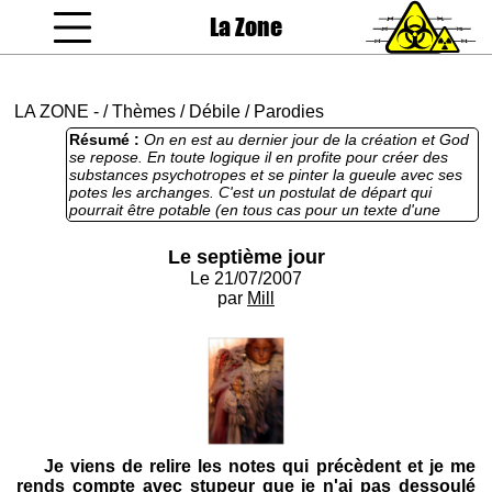
La Zone
coucou gamin
LA ZONE
-
/
Thèmes
/
Débile
/
Parodies
Résumé :
On en est au dernier jour de la création et God
se repose. En toute logique il en profite pour créer des
substances psychotropes et se pinter la gueule avec ses
potes les archanges. C'est un postulat de départ qui
pourrait être potable (en tous cas pour un texte d'une
demi-page), mais ça manque cruellement d'humour, et la
fin est de plus en plus sérieuse. Au point qu'on voit plus du
Le septième jour
tout l'intérêt.
Le 21/07/2007
par
Mill
Je viens de relire les notes qui précèdent et je me
rends compte avec stupeur que je n'ai pas dessoulé