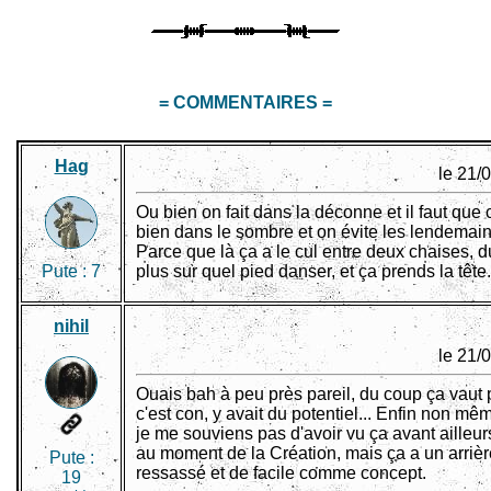
= COMMENTAIRES =
Hag
le 21/
Ou bien on fait dans la déconne et il faut que c
bien dans le sombre et on évite les lendemains
Parce que là ça a le cul entre deux chaises, d
Pute :
7
plus sur quel pied danser, et ça prends la tête.
nihil
le 21/
Ouais bah à peu près pareil, du coup ça vaut 
c'est con, y avait du potentiel... Enfin non mêm
je me souviens pas d'avoir vu ça avant ailleur
au moment de la Création, mais ça a un arriè
Pute :
ressassé et de facile comme concept.
19