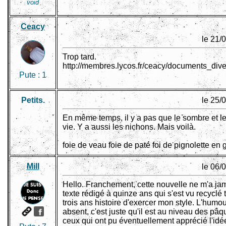
void
Ceacy
le 21/
Trop tard.
http://membres.lycos.fr/ceacy/documents_div
Pute :
1
Petits.
le 25/
En même temps, il y a pas que le sombre et le
vie. Y a aussi les nichons. Mais voilà.
foie de veau foie de paté foi de pignolette en
Mill
le 06/
Hello. Franchement, cette nouvelle ne m'a jam
texte rédigé à quinze ans qui s'est vu recyclé
trois ans histoire d'exercer mon style. L'humou
absent, c'est juste qu'il est au niveau des pâq
ceux qui ont pu éventuellement apprécié l'idée