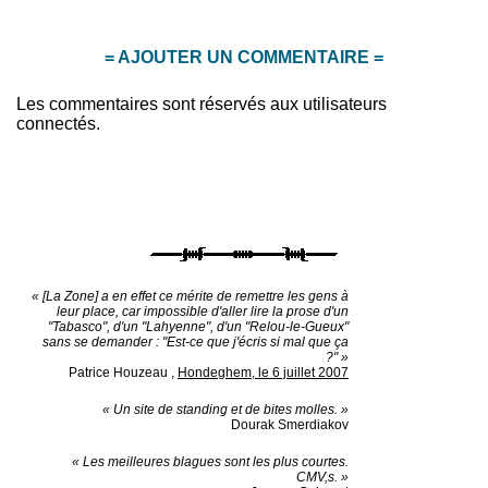
= AJOUTER UN COMMENTAIRE =
Les commentaires sont réservés aux utilisateurs
connectés.
« [La Zone] a en effet ce mérite de remettre les gens à
leur place, car impossible d'aller lire la prose d'un
"Tabasco", d'un "Lahyenne", d'un "Relou-le-Gueux"
sans se demander : "Est-ce que j'écris si mal que ça
?" »
Patrice Houzeau
,
Hondeghem, le 6 juillet 2007
« Un site de standing et de bites molles. »
Dourak Smerdiakov
« Les meilleures blagues sont les plus courtes.
CMV,s. »