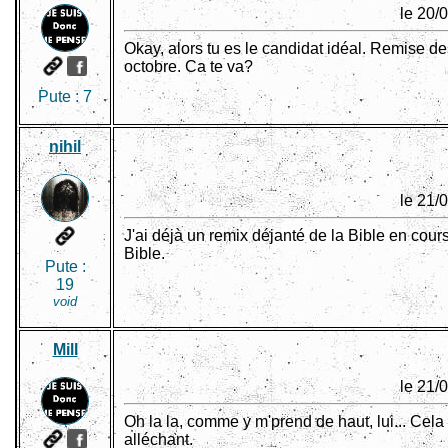
le 20/
Okay, alors tu es le candidat idéal. Remise de
octobre. Ca te va?
Pute :
7
nihil
le 21/
J'ai déjà un remix déjanté de la Bible en cours
Bible.
Pute :
19
void
Mill
le 21/
Oh la la, comme y m'prend de haut, lui... Cela d
alléchant.