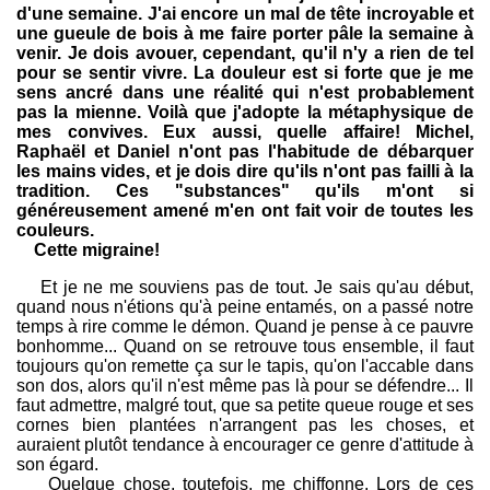
d'une semaine. J'ai encore un mal de tête incroyable et
une gueule de bois à me faire porter pâle la semaine à
venir. Je dois avouer, cependant, qu'il n'y a rien de tel
pour se sentir vivre. La douleur est si forte que je me
sens ancré dans une réalité qui n'est probablement
pas la mienne. Voilà que j'adopte la métaphysique de
mes convives. Eux aussi, quelle affaire! Michel,
Raphaël et Daniel n'ont pas l'habitude de débarquer
les mains vides, et je dois dire qu'ils n'ont pas failli à la
tradition. Ces "substances" qu'ils m'ont si
généreusement amené m'en ont fait voir de toutes les
couleurs.
Cette migraine!
Et je ne me souviens pas de tout. Je sais qu'au début,
quand nous n'étions qu'à peine entamés, on a passé notre
temps à rire comme le démon. Quand je pense à ce pauvre
bonhomme... Quand on se retrouve tous ensemble, il faut
toujours qu'on remette ça sur le tapis, qu'on l'accable dans
son dos, alors qu'il n'est même pas là pour se défendre... Il
faut admettre, malgré tout, que sa petite queue rouge et ses
cornes bien plantées n'arrangent pas les choses, et
auraient plutôt tendance à encourager ce genre d'attitude à
son égard.
Quelque chose, toutefois, me chiffonne. Lors de ces