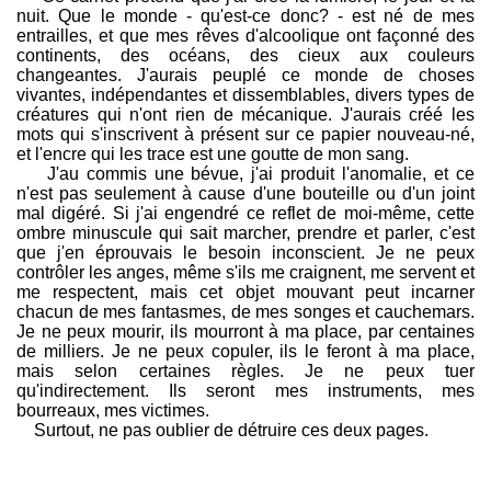
nuit. Que le monde - qu'est-ce donc? - est né de mes
entrailles, et que mes rêves d'alcoolique ont façonné des
continents, des océans, des cieux aux couleurs
changeantes. J'aurais peuplé ce monde de choses
vivantes, indépendantes et dissemblables, divers types de
créatures qui n'ont rien de mécanique. J'aurais créé les
mots qui s'inscrivent à présent sur ce papier nouveau-né,
et l'encre qui les trace est une goutte de mon sang.
J'au commis une bévue, j'ai produit l'anomalie, et ce
n'est pas seulement à cause d'une bouteille ou d'un joint
mal digéré. Si j'ai engendré ce reflet de moi-même, cette
ombre minuscule qui sait marcher, prendre et parler, c'est
que j'en éprouvais le besoin inconscient. Je ne peux
contrôler les anges, même s'ils me craignent, me servent et
me respectent, mais cet objet mouvant peut incarner
chacun de mes fantasmes, de mes songes et cauchemars.
Je ne peux mourir, ils mourront à ma place, par centaines
de milliers. Je ne peux copuler, ils le feront à ma place,
mais selon certaines règles. Je ne peux tuer
qu'indirectement. Ils seront mes instruments, mes
bourreaux, mes victimes.
Surtout, ne pas oublier de détruire ces deux pages.