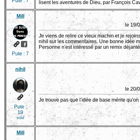
Pute :
7
lisent les aventures de Dieu, par François Ca
Mill
le 19/
Je viens de relire ce vieux machin et je rejoin
nihil sur les commentaires. Une bonne idée 
Personne n'est intéressé par un remix déjant
Pute :
7
nihil
le 20/
Je trouve pas que l'idée de base mérite qu'on 
Pute :
19
void
Mill