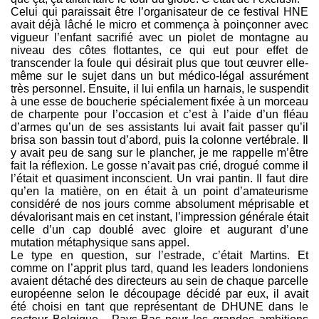
Celui qui paraissait être l’organisateur de ce festival HNE
avait déjà lâché le micro et commença à poinçonner avec
vigueur l’enfant sacrifié avec un piolet de montagne au
niveau des côtes flottantes, ce qui eut pour effet de
transcender la foule qui désirait plus que tout œuvrer elle-
même sur le sujet dans un but médico-légal assurément
très personnel. Ensuite, il lui enfila un harnais, le suspendit
à une esse de boucherie spécialement fixée à un morceau
de charpente pour l’occasion et c’est à l’aide d’un fléau
d’armes qu’un de ses assistants lui avait fait passer qu’il
brisa son bassin tout d’abord, puis la colonne vertébrale. Il
y avait peu de sang sur le plancher, je me rappelle m’être
fait la réflexion. Le gosse n’avait pas crié, drogué comme il
l’était et quasiment inconscient. Un vrai pantin. Il faut dire
qu’en la matière, on en était à un point d’amateurisme
considéré de nos jours comme absolument méprisable et
dévalorisant mais en cet instant, l’impression générale était
celle d’un cap doublé avec gloire et augurant d’une
mutation métaphysique sans appel.
Le type en question, sur l’estrade, c’était Martins. Et
comme on l’apprit plus tard, quand les leaders londoniens
avaient détaché des directeurs au sein de chaque parcelle
européenne selon le découpage décidé par eux, il avait
été choisi en tant que représentant de DHUNE dans le