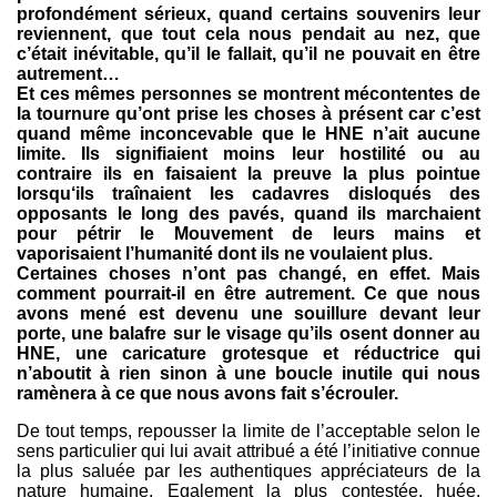
profondément sérieux, quand certains souvenirs leur
reviennent, que tout cela nous pendait au nez, que
c’était inévitable, qu’il le fallait, qu’il ne pouvait en être
autrement…
Et ces mêmes personnes se montrent mécontentes de
la tournure qu’ont prise les choses à présent car c’est
quand même inconcevable que le HNE n’ait aucune
limite. Ils signifiaient moins leur hostilité ou au
contraire ils en faisaient la preuve la plus pointue
lorsqu‘ils traînaient les cadavres disloqués des
opposants le long des pavés, quand ils marchaient
pour pétrir le Mouvement de leurs mains et
vaporisaient l’humanité dont ils ne voulaient plus.
Certaines choses n’ont pas changé, en effet. Mais
comment pourrait-il en être autrement. Ce que nous
avons mené est devenu une souillure devant leur
porte, une balafre sur le visage qu’ils osent donner au
HNE, une caricature grotesque et réductrice qui
n’aboutit à rien sinon à une boucle inutile qui nous
ramènera à ce que nous avons fait s’écrouler.
De tout temps, repousser la limite de l’acceptable selon le
sens particulier qui lui avait attribué a été l’initiative connue
la plus saluée par les authentiques appréciateurs de la
nature humaine. Egalement la plus contestée, huée,