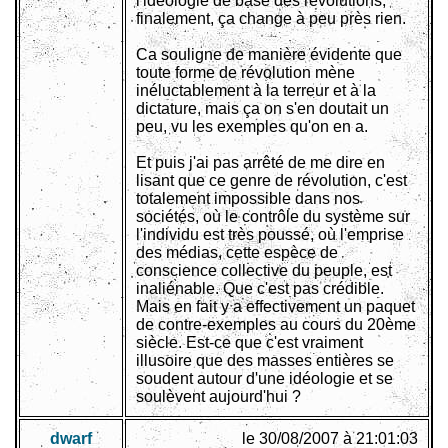
l'idéologie de base des révolutions,
finalement, ça change à peu près rien.
Ca souligne de manière évidente que
toute forme de révolution mène
inéluctablement à la terreur et à la
dictature, mais ça on s'en doutait un
peu, vu les exemples qu'on en a.
Et puis j'ai pas arrêté de me dire en
lisant que ce genre de révolution, c'est
totalement impossible dans nos
sociétés, où le contrôle du système sur
l'individu est très poussé, où l'emprise
des médias, cette espèce de
conscience collective du peuple, est
inaliénable. Que c'est pas crédible.
Mais en fait y a effectivement un paquet
de contre-exemples au cours du 20ème
siècle. Est-ce que c'est vraiment
illusoire que des masses entières se
soudent autour d'une idéologie et se
soulèvent aujourd'hui ?
dwarf
le 30/08/2007 à 21:01:03