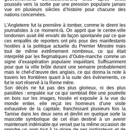
poussés vers la sortie par une pression populaire jamais
vue en plusieurs siècles d’histoire pour chacune des
nations concernées.
L’Angleterre fut la première à tomber, comme le dirent les
journalistes à ce moment-là. On apprit que le centre-ville
londonien avait été envahi de façon spontanée par ce que
ces empafés de reporters ont pris pour des manifestants
hostiles à la politique actuelle du Premier Ministre mais
tout de même extrêmement nombreux, ce qui était
interprété par les flegmatiques d’Outre-manche comme un
signe d’exaspération populaire inquiétant. Suffisamment
pour que la ville brûle durant une semaine probablement
mais le chef-d’œuvre des anglais, ce qui donna la note à
travers les frontières quant à la suite des évènements, ce
fut le sort réservé à la Reine mère.
Son décès ne fut pas des plus glorieux, ni des plus
paisibles : empalée sur ce qui semblait être une poutrelle
en bois sur les images, hissée et exposée à la vue du
monde entier, elle reçut les honneurs d’une visite
exhaustive de la capitale, franchissant plusieurs fois la
Tamise dans les deux sens et devînt en quelque sorte la
mascotte symbolique de cet élan destiné à un avenir
maintenant indéniable qui venait par la même occasion de
prendre un nom tout à la gloire de ses instigateurs et de