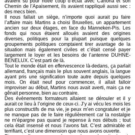
avaient su pour notre coup d’éclat avec Cariona et son
Chemin de l’Apaisement, ils avaient rappliqué aussi sec :
des mecs bien.
Il nous fallait un siège, n’importe quoi aurait pu faire
l’affaire mais Martins a choisi Bruxelles, un appartement
ancien sur deux étages, en face du Manneken-Pis. Les
fonds qui nous étaient alloués avaient des origines
diverses, politiques pour la plupart puisque quelques
groupements politiques comptaient tirer avantage de la
situation mais également civiles et c’était censé payer
largement le loyer et les besoins de l’antenne DUHNE-
BENELUX. C’est parti de là.
Tout le monde était en effervescence là-dedans, ça parlait
allemand, français mais le plus souvent anglais, la langue
ayant pris une signification toute autre depuis quelques
mois. On était neuf pour commencer, il allait falloir
improviser au début, Martins nous avait averti, mais ça ne
gênait personne, bien au contraire.
Des évènements formateurs allaient se dérouler et il y
aurait ce lieu à l’origine de ceux-ci. J’y ai vécu les mois les
plus constructifs de ma vie, je peux m’en congratuler et je
ne manque pas de le faire régulièrement car la nostalgie
ne m’épargne pas quand je repense à nos débuts ; tout
cela était insensé et nous l’avons fait. C’est admirable et
terrifiant, c’est une dimension que nous avons ouverte.