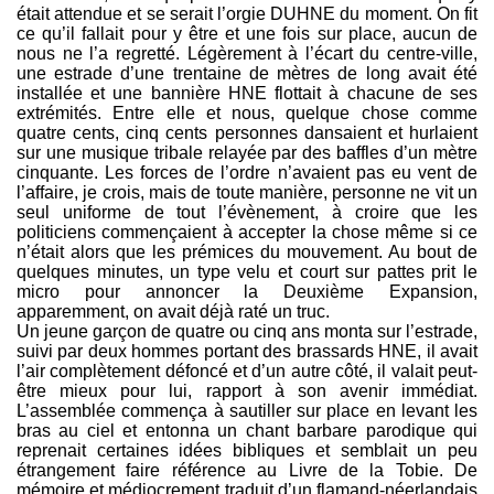
était attendue et se serait l’orgie DUHNE du moment. On fit
ce qu’il fallait pour y être et une fois sur place, aucun de
nous ne l’a regretté. Légèrement à l’écart du centre-ville,
une estrade d’une trentaine de mètres de long avait été
installée et une bannière HNE flottait à chacune de ses
extrémités. Entre elle et nous, quelque chose comme
quatre cents, cinq cents personnes dansaient et hurlaient
sur une musique tribale relayée par des baffles d’un mètre
cinquante. Les forces de l’ordre n’avaient pas eu vent de
l’affaire, je crois, mais de toute manière, personne ne vit un
seul uniforme de tout l’évènement, à croire que les
politiciens commençaient à accepter la chose même si ce
n’était alors que les prémices du mouvement. Au bout de
quelques minutes, un type velu et court sur pattes prit le
micro pour annoncer la Deuxième Expansion,
apparemment, on avait déjà raté un truc.
Un jeune garçon de quatre ou cinq ans monta sur l’estrade,
suivi par deux hommes portant des brassards HNE, il avait
l’air complètement défoncé et d’un autre côté, il valait peut-
être mieux pour lui, rapport à son avenir immédiat.
L’assemblée commença à sautiller sur place en levant les
bras au ciel et entonna un chant barbare parodique qui
reprenait certaines idées bibliques et semblait un peu
étrangement faire référence au Livre de la Tobie. De
mémoire et médiocrement traduit d’un flamand-néerlandais