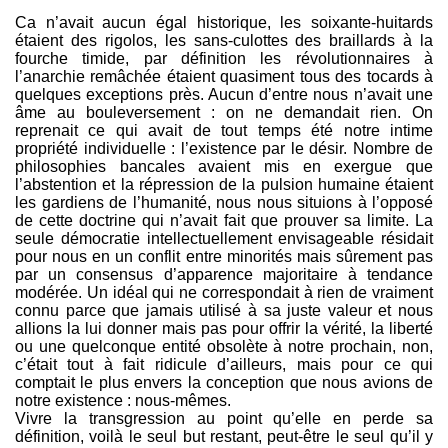
Ca n’avait aucun égal historique, les soixante-huitards
étaient des rigolos, les sans-culottes des braillards à la
fourche timide, par définition les révolutionnaires à
l’anarchie remâchée étaient quasiment tous des tocards à
quelques exceptions près. Aucun d’entre nous n’avait une
âme au bouleversement : on ne demandait rien. On
reprenait ce qui avait de tout temps été notre intime
propriété individuelle : l’existence par le désir. Nombre de
philosophies bancales avaient mis en exergue que
l’abstention et la répression de la pulsion humaine étaient
les gardiens de l’humanité, nous nous situions à l’opposé
de cette doctrine qui n’avait fait que prouver sa limite. La
seule démocratie intellectuellement envisageable résidait
pour nous en un conflit entre minorités mais sûrement pas
par un consensus d’apparence majoritaire à tendance
modérée. Un idéal qui ne correspondait à rien de vraiment
connu parce que jamais utilisé à sa juste valeur et nous
allions la lui donner mais pas pour offrir la vérité, la liberté
ou une quelconque entité obsolète à notre prochain, non,
c’était tout à fait ridicule d’ailleurs, mais pour ce qui
comptait le plus envers la conception que nous avions de
notre existence : nous-mêmes.
Vivre la transgression au point qu’elle en perde sa
définition, voilà le seul but restant, peut-être le seul qu’il y