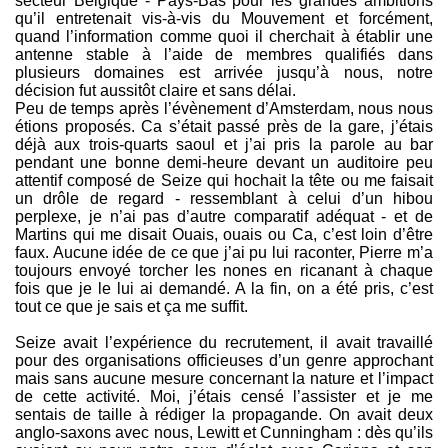
secteur Belgique - Pays-Bas pour les grandes ambitions
qu’il entretenait vis-à-vis du Mouvement et forcément,
quand l’information comme quoi il cherchait à établir une
antenne stable à l’aide de membres qualifiés dans
plusieurs domaines est arrivée jusqu’à nous, notre
décision fut aussitôt claire et sans délai.
Peu de temps après l’évènement d’Amsterdam, nous nous
étions proposés. Ca s’était passé près de la gare, j’étais
déjà aux trois-quarts saoul et j’ai pris la parole au bar
pendant une bonne demi-heure devant un auditoire peu
attentif composé de Seize qui hochait la tête ou me faisait
un drôle de regard - ressemblant à celui d’un hibou
perplexe, je n’ai pas d’autre comparatif adéquat - et de
Martins qui me disait Ouais, ouais ou Ca, c’est loin d’être
faux. Aucune idée de ce que j’ai pu lui raconter, Pierre m’a
toujours envoyé torcher les nones en ricanant à chaque
fois que je le lui ai demandé. A la fin, on a été pris, c’est
tout ce que je sais et ça me suffit.
Seize avait l’expérience du recrutement, il avait travaillé
pour des organisations officieuses d’un genre approchant
mais sans aucune mesure concernant la nature et l’impact
de cette activité. Moi, j’étais censé l’assister et je me
sentais de taille à rédiger la propagande. On avait deux
anglo-saxons avec nous, Lewitt et Cunningham : dès qu’ils