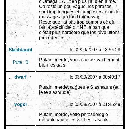
d'Omega 17. Et en plus j'ai bien aimé.
Ca reste un peu vague, les phrases
sont trop longues et complexes, mais le
message a un fond intéressant.
Reste que j'ai pas trop compris ce qui
fait la spécificité d'HNE, à part que
c'était plus hardcore que les révolutions
précédentes.
Slashtaunt
le 02/09/2007 à 13:54:28
Putain, merde, vous causez vachement
Pute :
0
bien les gars.
dwarf
le 03/09/2007 à 00:49:17
Putain, merde, ta gueule Slashtaunt (et
je te slashrude).
vogöl
le 03/09/2007 à 01:45:49
Putain, merde, votre phraséologie
décontenance les vaches, rascals.