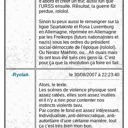
d'abord et créer un truc aussi fun que
l'URSS ensuite. Résultat, la guerre fût
perdue, rololol.
Sinon tu peux aussi te renseigner sur la
ligue Spartakiste et Rosa Luxemburg
en Allemagne, réprimée en Allemagne
par les Freikorps (futurs nationalistes et
nazis) sous les ordres du président
social-démocrate de l'époque (rololol).
Ou Nestor Makhno, ou... Ah ouais mais
ils ont tous été tués ces gens-là. C'est
pour ça que la révolution ça foire en fait.
-Ryolait-
le 30/08/2007 à 22:23:40
Alors, le texte.
Les scènes de violence physique sont
assez ratées, elles sont assez inutiles
et il n'y a rien pour contenter nos
instincts violents tavu.
Par contre le fond est assez intéressant.
Individualiste, anti-démocratique, anti-
autoritaire d'une certaine manière, tout
ça c'est très bien mon bon.