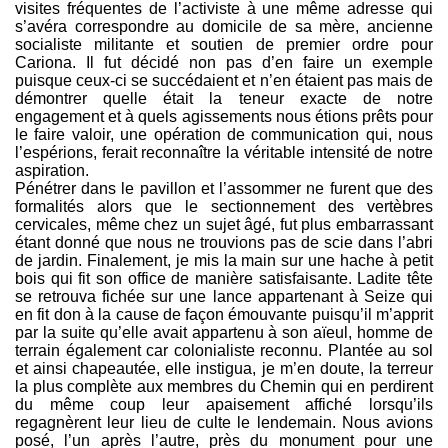
visites fréquentes de l’activiste à une même adresse qui
s’avéra correspondre au domicile de sa mère, ancienne
socialiste militante et soutien de premier ordre pour
Cariona. Il fut décidé non pas d’en faire un exemple
puisque ceux-ci se succédaient et n’en étaient pas mais de
démontrer quelle était la teneur exacte de notre
engagement et à quels agissements nous étions prêts pour
le faire valoir, une opération de communication qui, nous
l’espérions, ferait reconnaître la véritable intensité de notre
aspiration.
Pénétrer dans le pavillon et l’assommer ne furent que des
formalités alors que le sectionnement des vertèbres
cervicales, même chez un sujet âgé, fut plus embarrassant
étant donné que nous ne trouvions pas de scie dans l’abri
de jardin. Finalement, je mis la main sur une hache à petit
bois qui fit son office de manière satisfaisante. Ladite tête
se retrouva fichée sur une lance appartenant à Seize qui
en fit don à la cause de façon émouvante puisqu’il m’apprit
par la suite qu’elle avait appartenu à son aïeul, homme de
terrain également car colonialiste reconnu. Plantée au sol
et ainsi chapeautée, elle instigua, je m’en doute, la terreur
la plus complète aux membres du Chemin qui en perdirent
du même coup leur apaisement affiché lorsqu’ils
regagnèrent leur lieu de culte le lendemain. Nous avions
posé, l’un après l’autre, près du monument pour une