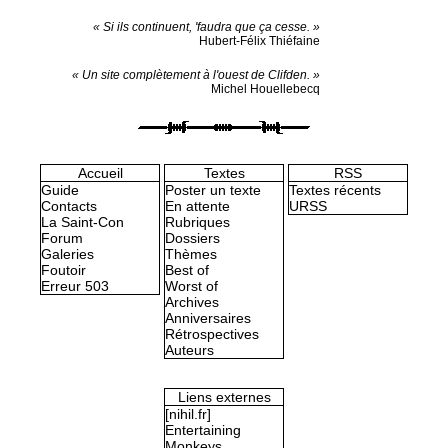
« Si ils continuent, 'faudra que ça cesse. »
Hubert-Félix Thiéfaine
« Un site complètement à l'ouest de Clifden. »
Michel Houellebecq
Accueil
Textes
RSS
Guide
Poster un texte
Textes récents
Contacts
En attente
URSS
La Saint-Con
Rubriques
Forum
Dossiers
Galeries
Thèmes
Foutoir
Best of
Erreur 503
Worst of
Archives
Anniversaires
Rétrospectives
Auteurs
Liens externes
[nihil.fr]
Entertaining
Monkeys