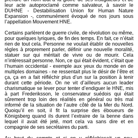
leur acte autoproclamé comme salvateur, à savoir le
DUHNE - Destabilisation Union for Human Nature
Expansion -, communément évoqué de nos jours sous
l’appellation Mouvement HNE.
Certains parlèrent de guerre civile, de révolution ou même,
pour quelques lyriques, de fin des temps. En fait, ce n’était
rien de tout cela. Personne ne voulait établir de nouvelles
règles à proprement parler, définir une nouvelle moralité,
statuer sur qui méritait de vivre ou de mourir. Cela
n’intéressait personne. Non, ce qui était évident, c’était que
l’humain occidental - exemple aux yeux du monde en de
multiples domaines - ne ressentait plus le désir de l’être et
ça, ça en a fait réfléchir plus d’un sur la position à tenir
durant cette période. On ne vit d’ailleurs aucun leader
charismatique se lever pour tenter d’endiguer le HNE, mis
à part Frederiksson, le conservateur suédois qui était
sûrement trop loin des réalités en général ou très mal
informé de la situation de l’autre côté de la Mer du Nord.
Quoiqu’il en soit, il fit la surprise des éboueurs de
Königsberg quand ils durent l’extraire de la benne dans
lequel il avait été jeté, mort cela va sans dire et en
compagnie de ses secrétaires du parti.