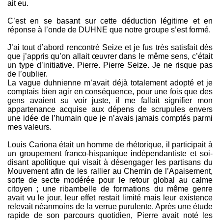
ait eu.
C’est en se basant sur cette déduction légitime et en
réponse à l’onde de DUHNE que notre groupe s’est formé.
J’ai tout d’abord rencontré Seize et je fus très satisfait dès
que j’appris qu’on allait œuvrer dans le même sens, c’était
un type d’initiative. Pierre. Pierre Seize. Je ne risque pas
de l’oublier.
La vague duhnienne m’avait déjà totalement adopté et je
comptais bien agir en conséquence, pour une fois que des
gens avaient su voir juste, il me fallait signifier mon
appartenance acquise aux dépens de scrupules envers
une idée de l’humain que je n’avais jamais comptés parmi
mes valeurs.
Louis Cariona était un homme de rhétorique, il participait à
un groupement franco-hispanique indépendantiste et soi-
disant apolitique qui visait à désengager les partisans du
Mouvement afin de les rallier au Chemin de l’Apaisement,
sorte de secte modérée pour le retour global au calme
citoyen ; une ribambelle de formations du même genre
avait vu le jour, leur effet restait limité mais leur existence
relevait néanmoins de la verrue purulente. Après une étude
rapide de son parcours quotidien, Pierre avait noté les