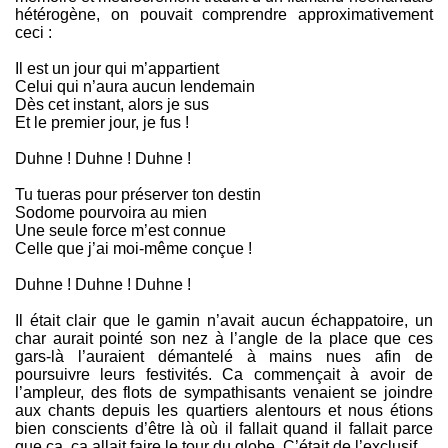
hétérogène, on pouvait comprendre approximativement
ceci :
Il est un jour qui m’appartient
Celui qui n’aura aucun lendemain
Dès cet instant, alors je sus
Et le premier jour, je fus !
Duhne ! Duhne ! Duhne !
Tu tueras pour préserver ton destin
Sodome pourvoira au mien
Une seule force m’est connue
Celle que j’ai moi-même conçue !
Duhne ! Duhne ! Duhne !
Il était clair que le gamin n’avait aucun échappatoire, un
char aurait pointé son nez à l’angle de la place que ces
gars-là l’auraient démantelé à mains nues afin de
poursuivre leurs festivités. Ca commençait à avoir de
l’ampleur, des flots de sympathisants venaient se joindre
aux chants depuis les quartiers alentours et nous étions
bien conscients d’être là où il fallait quand il fallait parce
que ça, ça allait faire le tour du globe. C’était de l’exclusif.