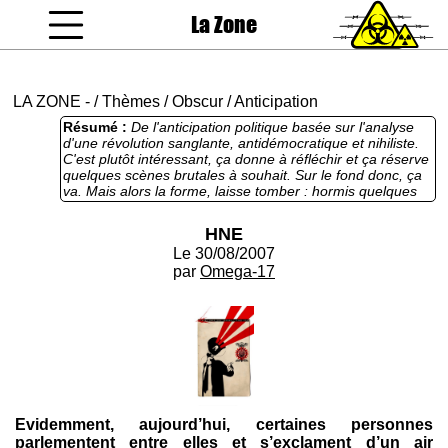
La Zone
coucou gamin
LA ZONE
-
/
Thèmes
/
Obscur
/
Anticipation
Résumé :
De l'anticipation politique basée sur l'analyse
d'une révolution sanglante, antidémocratique et nihiliste.
C'est plutôt intéressant, ça donne à réfléchir et ça réserve
quelques scènes brutales à souhait. Sur le fond donc, ça
va. Mais alors la forme, laisse tomber : hormis quelques
scènes potables, l'ensemble est chiant, philosophico-
chiant, intello-chiant et hyperchiant. Notamment le début,
HNE
bien pénible à dépasser.
Le 30/08/2007
par
Omega-17
Evidemment, aujourd’hui, certaines personnes
parlementent entre elles et s’exclament d’un air