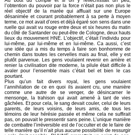
Au bout du compte et si on y réfléchissait un peu,
l’obtention du pouvoir par la force n’était pas non plus le
réel objectif de la marée qui affluait sur une Europe
désanimée et courant probablement à sa perte à moyen
terme, ce mot avait d’ores et déjà égaré son sens dans une
ruelle qui avait vu rouge entre deux et six heures du matin
du côté de Santander ou peut-être de Cologne, deux hauts
lieux du mouvement HNE. L’objectif, c’était l’individu pour
lui-même, par lui-même et en lui-même. Ca aussi, c’est
une idée qui a mis du temps à faire son bonhomme de
chemin dans toutes les cervelles mais au final, elle y est
plutôt parvenue. Les gens voulaient revenir en arrière et
renier la civilisation dite moderne, la pilule était difficile à
avaler pour l’ensemble mais c’était bel et bien le cas
pourtant.
Plus qu’un fait divers royal, les gens voulaient
l’annihilation de ce en quoi ils avaient cru, une manière
comme une autre de se venger, de désincarner le
mensonge, la trahison qui avait amené à tant de vies
gâchées. Et pour cela, le sang devait couler, celui de leurs
parents, de leurs voisins, de leurs amis, de tous les
témoins de leur hérésie passée et même cela ne suffirait
pas, on pouvait le pressentir sans peine. L’unique manière
de combattre l’irréversible est de l’occulter et de le faire de
telle manière qu’il n’ait plus aucune possibilité de ressurgir