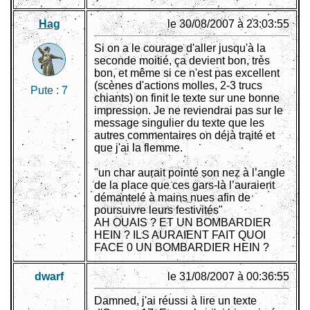
Hag
le 30/08/2007 à 23:03:55
Si on a le courage d'aller jusqu'à la
seconde moitié, ça devient bon, très
bon, et même si ce n'est pas excellent
(scènes d'actions molles, 2-3 trucs
Pute :
7
chiants) on finit le texte sur une bonne
impression. Je ne reviendrai pas sur le
message singulier du texte que les
autres commentaires on déjà traité et
que j'ai la flemme.
"un char aurait pointé son nez à l’angle
de la place que ces gars-là l’auraient
démantelé à mains nues afin de
poursuivre leurs festivités"
AH OUAIS ? ET UN BOMBARDIER
HEIN ? ILS AURAIENT FAIT QUOI
FACE 0 UN BOMBARDIER HEIN ?
dwarf
le 31/08/2007 à 00:36:55
Damned, j'ai réussi à lire un texte