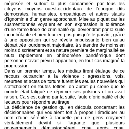
méprisée et surtout la plus condamnée par tous les
citoyens moyens ouest-occidentaux de l’époque dits
démocrates, humanistes, empathiques et autres statuts
d’ignominie d’un genre approchant. Mise au piquet car les
susmentionnés voyaient en son expression la tolérance
d’une forme floue de criminalité qui deviendrait par la suite
incontrôlable et bien leur en pris puisqu’elle parvînt, grâce
à une opposition qui se révéla impuissante bien qu’au
départ très lourdement majoritaire, à s’étendre de moins en
moins discrètement et sa nature première de marginalité se
muta rapidement en phénomène pandémique dont
personne n’avait prévu l’apparition, en tout cas imaginé la
progression.
Dans un premier temps, les médias firent étalage de ce
recours outrancier à la violence ; agressions, vols,
meurtres et actes de torture furent les seules nouvelles qui
s’affichaient en toutes lettres, on aurait pu croire que le
monde était fatigué de réprimer ses pulsions et on avait
raison. Ca s’est calmé par la suite, faute d’originalité et de
lecteurs pour répondre au tirage.
La déficience de gestion qui en découla concernant les
décisionnaires qui voulaient fort à propos l’éradiquer au
nom d’une sérénité à laquelle peu de gens croyaient
véritablement devînt si flagrante que plusieurs
gouvernements démissionnèrent, crise après crise,