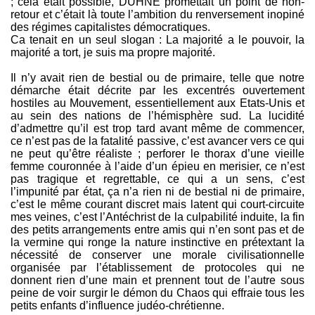
; cela était possible, DUHNE promettait un point de non-
retour et c’était là toute l’ambition du renversement inopiné
des régimes capitalistes démocratiques.
Ca tenait en un seul slogan : La majorité a le pouvoir, la
majorité a tort, je suis ma propre majorité.
Il n’y avait rien de bestial ou de primaire, telle que notre
démarche était décrite par les excentrés ouvertement
hostiles au Mouvement, essentiellement aux Etats-Unis et
au sein des nations de l’hémisphère sud. La lucidité
d’admettre qu’il est trop tard avant même de commencer,
ce n’est pas de la fatalité passive, c’est avancer vers ce qui
ne peut qu’être réaliste ; perforer le thorax d’une vieille
femme couronnée à l’aide d’un épieu en merisier, ce n’est
pas tragique et regrettable, ce qui a un sens, c’est
l’impunité par état, ça n’a rien ni de bestial ni de primaire,
c’est le même courant discret mais latent qui court-circuite
mes veines, c’est l’Antéchrist de la culpabilité induite, la fin
des petits arrangements entre amis qui n’en sont pas et de
la vermine qui ronge la nature instinctive en prétextant la
nécessité de conserver une morale civilisationnelle
organisée par l’établissement de protocoles qui ne
donnent rien d’une main et prennent tout de l’autre sous
peine de voir surgir le démon du Chaos qui effraie tous les
petits enfants d’influence judéo-chrétienne.