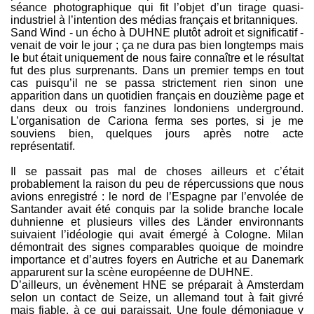
séance photographique qui fit l’objet d’un tirage quasi-
industriel à l’intention des médias français et britanniques.
Sand Wind - un écho à DUHNE plutôt adroit et significatif -
venait de voir le jour ; ça ne dura pas bien longtemps mais
le but était uniquement de nous faire connaître et le résultat
fut des plus surprenants. Dans un premier temps en tout
cas puisqu’il ne se passa strictement rien sinon une
apparition dans un quotidien français en douzième page et
dans deux ou trois fanzines londoniens underground.
L’organisation de Cariona ferma ses portes, si je me
souviens bien, quelques jours après notre acte
représentatif.
Il se passait pas mal de choses ailleurs et c’était
probablement la raison du peu de répercussions que nous
avions enregistré : le nord de l’Espagne par l’envolée de
Santander avait été conquis par la solide branche locale
duhnienne et plusieurs villes des Länder environnants
suivaient l’idéologie qui avait émergé à Cologne. Milan
démontrait des signes comparables quoique de moindre
importance et d’autres foyers en Autriche et au Danemark
apparurent sur la scène européenne de DUHNE.
D’ailleurs, un évènement HNE se préparait à Amsterdam
selon un contact de Seize, un allemand tout à fait givré
mais fiable, à ce qui paraissait. Une foule démoniaque y