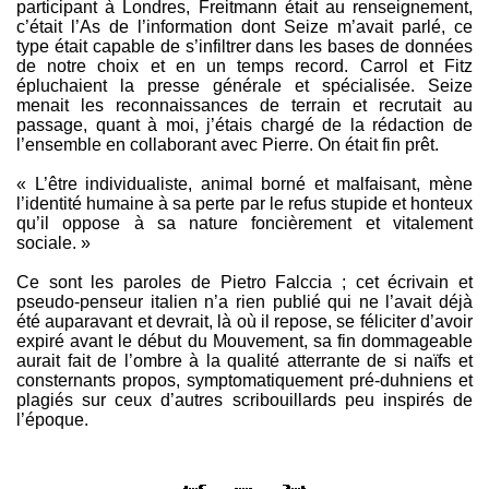
participant à Londres, Freitmann était au renseignement,
c’était l’As de l’information dont Seize m’avait parlé, ce
type était capable de s’infiltrer dans les bases de données
de notre choix et en un temps record. Carrol et Fitz
épluchaient la presse générale et spécialisée. Seize
menait les reconnaissances de terrain et recrutait au
passage, quant à moi, j’étais chargé de la rédaction de
l’ensemble en collaborant avec Pierre. On était fin prêt.
« L’être individualiste, animal borné et malfaisant, mène
l’identité humaine à sa perte par le refus stupide et honteux
qu’il oppose à sa nature foncièrement et vitalement
sociale. »
Ce sont les paroles de Pietro Falccia ; cet écrivain et
pseudo-penseur italien n’a rien publié qui ne l’avait déjà
été auparavant et devrait, là où il repose, se féliciter d’avoir
expiré avant le début du Mouvement, sa fin dommageable
aurait fait de l’ombre à la qualité atterrante de si naïfs et
consternants propos, symptomatiquement pré-duhniens et
plagiés sur ceux d’autres scribouillards peu inspirés de
l’époque.