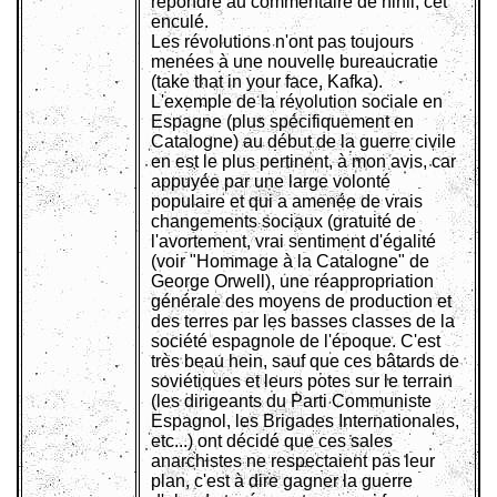
répondre au commentaire de nihil, cet
enculé.
Les révolutions n'ont pas toujours
menées à une nouvelle bureaucratie
(take that in your face, Kafka).
L'exemple de la révolution sociale en
Espagne (plus spécifiquement en
Catalogne) au début de la guerre civile
en est le plus pertinent, à mon avis, car
appuyée par une large volonté
populaire et qui a amenée de vrais
changements sociaux (gratuité de
l'avortement, vrai sentiment d'égalité
(voir "Hommage à la Catalogne" de
George Orwell), une réappropriation
générale des moyens de production et
des terres par les basses classes de la
société espagnole de l'époque. C'est
très beau hein, sauf que ces bâtards de
soviétiques et leurs potes sur le terrain
(les dirigeants du Parti Communiste
Espagnol, les Brigades Internationales,
etc...) ont décidé que ces sales
anarchistes ne respectaient pas leur
plan, c'est à dire gagner la guerre