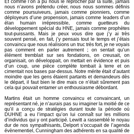
Et comme l’on a pu nous le reprocher par la suite, jamais
nous n’avons prétendu créer, nous nous sommes définis
comme poursuiveurs, jamais comme pionniers, comme
déployeurs d’une propension, jamais comme leaders d’un
élan humain irrépressible, comme guetteurs du
développement spécial du HNE, jamais comme prophètes
tout-puissants. Mais je peux vous dire que j’y ai très
souvent pensé, en fait, j’y pensais tout le temps et j’étais
convaincu que nous réalisions un truc très fort, je ne voyais
pas comment en parler autrement ; on sentait qu’un
élément tremblait sur ses fondations, on creusait, on
organisait, on développait, on mettait en évidence et puis
d’un coup, une pièce complète tombait à terre et on
cimentait nos bases par-dessus. Notre mérite était d’autant
moindre que les gens étaient partants et demandeurs dès
le départ, il faut bien le dire mais ce n’était sûrement pas
cela qui pouvait entamer un enthousiasme débordant.
Martins était un homme convaincu et convaincant, un
représentant né, je n’aurais pas su imaginer la moitié de ce
qu’il a conçu de stratégies durant toute la période où
DUHNE a eu l’impact qu’on lui connaît sur les millions
d’individus qui y ont participé. Lewitt a rassemblé le noyau
dur de nos sympathisants, Delport s’occupait de l’agenda
évènementiel, Cunningham des adhérents en sa qualité de