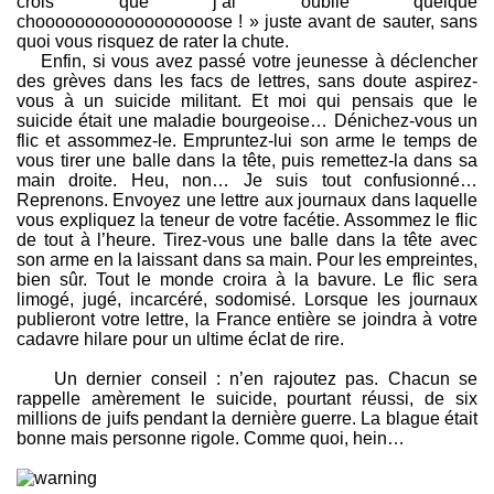
crois que j’ai oublié quelque
choooooooooooooooooose ! » juste avant de sauter, sans
quoi vous risquez de rater la chute.
Enfin, si vous avez passé votre jeunesse à déclencher
des grèves dans les facs de lettres, sans doute aspirez-
vous à un suicide militant. Et moi qui pensais que le
suicide était une maladie bourgeoise… Dénichez-vous un
flic et assommez-le. Empruntez-lui son arme le temps de
vous tirer une balle dans la tête, puis remettez-la dans sa
main droite. Heu, non… Je suis tout confusionné…
Reprenons. Envoyez une lettre aux journaux dans laquelle
vous expliquez la teneur de votre facétie. Assommez le flic
de tout à l’heure. Tirez-vous une balle dans la tête avec
son arme en la laissant dans sa main. Pour les empreintes,
bien sûr. Tout le monde croira à la bavure. Le flic sera
limogé, jugé, incarcéré, sodomisé. Lorsque les journaux
publieront votre lettre, la France entière se joindra à votre
cadavre hilare pour un ultime éclat de rire.
Un dernier conseil : n’en rajoutez pas. Chacun se
rappelle amèrement le suicide, pourtant réussi, de six
millions de juifs pendant la dernière guerre. La blague était
bonne mais personne rigole. Comme quoi, hein…