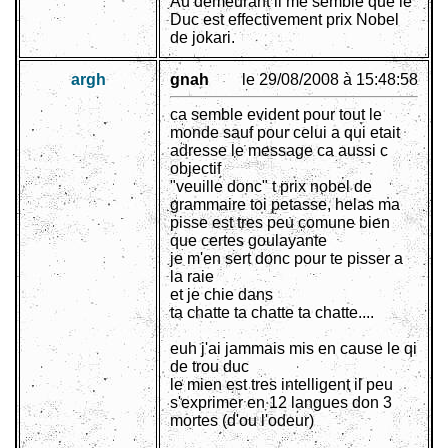
Au demeurant il me semble que le
Duc est effectivement prix Nobel
de jokari.
argh
gnah
le 29/08/2008 à 15:48:58
ca semble evident pour tout le
monde sauf pour celui a qui etait
adresse le message ca aussi c
objectif
"veuille donc" t prix nobel de
grammaire toi petasse, helas ma
pisse est tres peu comune bien
que certes goulayante
je m'en sert donc pour te pisser a
la raie
et je chie dans
ta chatte ta chatte ta chatte....
euh j'ai jammais mis en cause le qi
de trou duc
le mien est tres intelligent il peu
s'exprimer en 12 langues don 3
mortes (d'ou l'odeur)