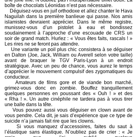
boîte de chocolats Léonidas n’est pas nécessaire.
Déguisez-vous en juif orthodoxe et allez chanter le Hava
Naguilah dans la première banlieue qui passe. Nos amis
islamistes devraient apprécier. Dans le même registre,
munissez-vous d’un pistolet à eau et bondissez
soudainement à l’approche d’une escouade de CRS un
soir de grand match. Hurlez : « Vous êtes faits, rascals ! »
Les rires ne se feront pas attendre.
Une variante un poil plus chic consistera à se déguiser
en Dalton (Joe, Jack, William ou Averell selon votre taille)
avant de braquer le TGV Paris-Lyon à un endroit
stratégique. Avec un peu de chance, vous aurez le temps
d’apprécier le mouvement compulsif des zygomatiques du
conducteur.
Amateurs de films gore et de viande bon marché,
grimez-vous donc en zombie. Bouffez tranquillement
quelques personnes en poussant des « Ouh ! » et des
« Rha ! ». Un autre cinéphile ne tardera pas à vous tirer
une balle dans la tête.
Vous pouvez aussi vous déguiser en clown avant de
vous pendre. Cela dit, je sais d’expérience que ce type de
suicide n’a jamais fait rire que les clowns.
Si vous manquez d’accessoires, faites du saut à
l’élastique sans élastique. N’oubliez pas de crier : « Je