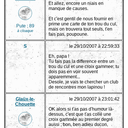
Et allez, encore un niais en
manque de causes.
Et c'est gentil de nous fournir en
prime une carte de ton trou du cul,
Pute :
89
mais on trouvera tout seuls, t'en
à cloaque
fais pas, poupoune.
S
le 29/10/2007 à 22:59:33
Eh, papa !
Tu fais pas la difference entre un
trou du cul et une croix gammee; tu
dois pas en voir souvent
apparemment...
Desole, je vais te chercher un club
de rencontres mon lapinou !
Glaüx-le-
le 29/10/2007 à 23:01:42
Chouette
OK alors si t'as pas d'humour là-
dessus, c'est que t'as collé une
croix gammée au premier degré
aussi ; bon, ben adieu ducon,