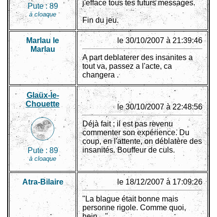
j'efface tous tes futurs messages.
Pute :
89
à cloaque
Fin du jeu.
Marlau le
le 30/10/2007 à 21:39:46
Marlau
A part deblaterer des insanites a
tout va, passez a l'acte, ca
changera .
Glaüx-le-
Chouette
le 30/10/2007 à 22:48:56
Déjà fait ; il est pas revenu
commenter son expérience. Du
coup, en l'attente, on déblatère des
insanités. Bouffeur de culs.
Pute :
89
à cloaque
Atra-Bilaire
le 18/12/2007 à 17:09:26
"La blague était bonne mais
personne rigole. Comme quoi,
hein…"