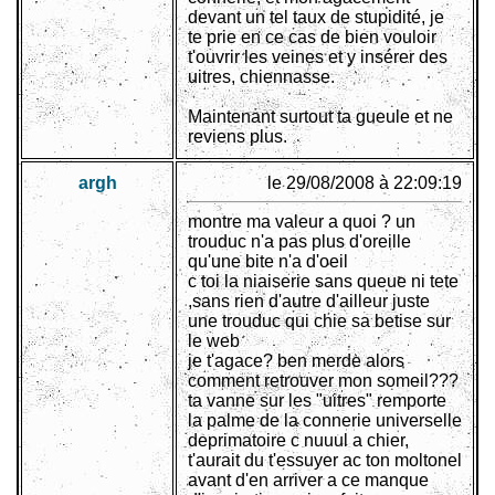
devant un tel taux de stupidité, je
te prie en ce cas de bien vouloir
t'ouvrir les veines et y insérer des
uitres, chiennasse.
Maintenant surtout ta gueule et ne
reviens plus.
argh
le 29/08/2008 à 22:09:19
montre ma valeur a quoi ? un
trouduc n'a pas plus d'oreille
qu'une bite n'a d'oeil
c toi la niaiserie sans queue ni tete
,sans rien d'autre d'ailleur juste
une trouduc qui chie sa betise sur
le web
je t'agace? ben merde alors
comment retrouver mon someil???
ta vanne sur les "uitres" remporte
la palme de la connerie universelle
deprimatoire c nuuul a chier,
t'aurait du t'essuyer ac ton moltonel
avant d'en arriver a ce manque