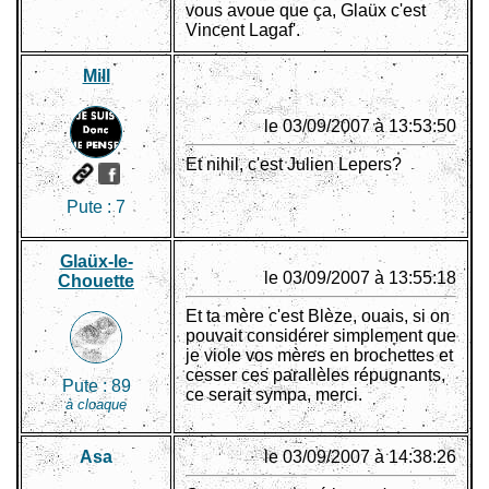
vous avoue que ça, Glaüx c'est
Vincent Lagaf'.
Mill
le 03/09/2007 à 13:53:50
Et nihil, c'est Julien Lepers?
Pute :
7
Glaüx-le-
le 03/09/2007 à 13:55:18
Chouette
Et ta mère c'est Blèze, ouais, si on
pouvait considérer simplement que
je viole vos mères en brochettes et
cesser ces parallèles répugnants,
Pute :
89
ce serait sympa, merci.
à cloaque
Asa
le 03/09/2007 à 14:38:26