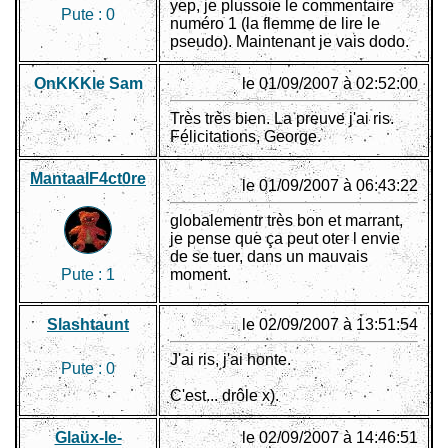
yep, je plussoie le commentaire
Pute :
0
numéro 1 (la flemme de lire le
pseudo). Maintenant je vais dodo.
OnKKKle Sam
le 01/09/2007 à 02:52:00
Très très bien. La preuve j'ai ris.
Félicitations, George.
MantaalF4ct0re
le 01/09/2007 à 06:43:22
globalementr très bon et marrant,
je pense que ça peut oter l envie
de se tuer, dans un mauvais
Pute :
1
moment.
Slashtaunt
le 02/09/2007 à 13:51:54
J'ai ris, j'ai honte.
Pute :
0
C'est... drôle x).
Glaüx-le-
le 02/09/2007 à 14:46:51