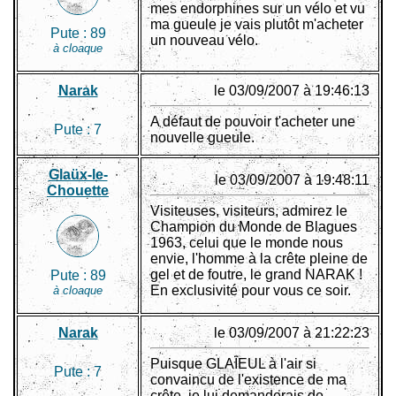
mes endorphines sur un vélo et vu
ma gueule je vais plutôt m'acheter
Pute :
89
un nouveau vélo.
à cloaque
Narak
le 03/09/2007 à 19:46:13
A défaut de pouvoir t'acheter une
Pute :
7
nouvelle gueule.
Glaüx-le-
le 03/09/2007 à 19:48:11
Chouette
Visiteuses, visiteurs, admirez le
Champion du Monde de Blagues
1963, celui que le monde nous
envie, l'homme à la crête pleine de
gel et de foutre, le grand NARAK !
Pute :
89
En exclusivité pour vous ce soir.
à cloaque
Narak
le 03/09/2007 à 21:22:23
Puisque GLAÏEUL à l'air si
Pute :
7
convaincu de l'existence de ma
crête, je lui demanderais de