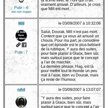
la scène avec le TGV qui m'ait
vraiment amusé. D'ailleurs, je crois
Pute :
-6
que Mill est mort.
ma non troppo
Mill
le 03/09/2007 à 10:32:06
Salut, Dourak. Mill n'est pas mort.
Content que ça vous ait amusé un
chouïa. Pour ma part, je considère
que cet épisode est le plus faiblard
de la rubrique. Y aura des suites,
Pute :
7
pour faire plaisir à Glaüx, bien sûr,
mais surtout parce que le concept
a l'air de marcher.
La dernière phrase, Hag, est là
pour mettre tout le monde un peu
mal à l'aise, bien vu Dourak, mais
ça reste de l'humour.
nihil
le 03/09/2007 à 13:07:07
"Y aura des suites, pour faire
plaisir à Glaüx, bien sûr, mais
surtout parce que le concept a l'air