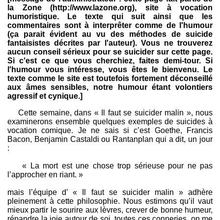
la Zone (http://www.lazone.org), site à vocation
humoristique. Le texte qui suit ainsi que les
commentaires sont à interprêter comme de l'humour
(ça parait évident au vu des méthodes de suicide
fantaisistes décrites par l'auteur). Vous ne trouverez
aucun conseil sérieux pour se suicider sur cette page.
Si c'est ce que vous cherchiez, faites demi-tour. Si
l'humour vous intéresse, vous êtes le bienvenu. Le
texte comme le site est toutefois fortement déconseillé
aux âmes sensibles, notre humour étant volontiers
agressif et cynique.]
Cette semaine, dans « Il faut se suicider malin », nous
examinerons ensemble quelques exemples de suicides à
vocation comique. Je ne sais si c’est Goethe, Francis
Bacon, Benjamin Castaldi ou Rantanplan qui a dit, un jour
:
« La mort est une chose trop sérieuse pour ne pas
l’approcher en riant. »
mais l’équipe d’ « Il faut se suicider malin » adhère
pleinement à cette philosophie. Nous estimons qu’il vaut
mieux partir le sourire aux lèvres, crever de bonne humeur,
répandre la joie autour de soi, toutes ces conneries, on me