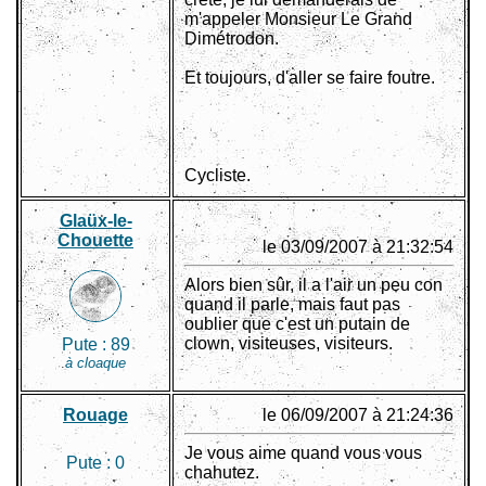
m'appeler Monsieur Le Grand
Dimétrodon.
Et toujours, d'aller se faire foutre.
Cycliste.
Glaüx-le-
Chouette
le 03/09/2007 à 21:32:54
Alors bien sûr, il a l'air un peu con
quand il parle, mais faut pas
oublier que c'est un putain de
clown, visiteuses, visiteurs.
Pute :
89
à cloaque
Rouage
le 06/09/2007 à 21:24:36
Je vous aime quand vous vous
Pute :
0
chahutez.