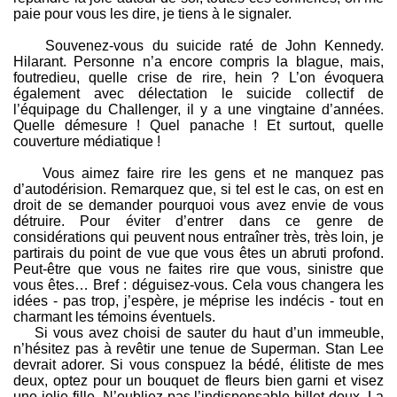
paie pour vous les dire, je tiens à le signaler.
Souvenez-vous du suicide raté de John Kennedy.
Hilarant. Personne n’a encore compris la blague, mais,
foutredieu, quelle crise de rire, hein ? L’on évoquera
également avec délectation le suicide collectif de
l’équipage du Challenger, il y a une vingtaine d’années.
Quelle démesure ! Quel panache ! Et surtout, quelle
couverture médiatique !
Vous aimez faire rire les gens et ne manquez pas
d’autodérision. Remarquez que, si tel est le cas, on est en
droit de se demander pourquoi vous avez envie de vous
détruire. Pour éviter d’entrer dans ce genre de
considérations qui peuvent nous entraîner très, très loin, je
partirais du point de vue que vous êtes un abruti profond.
Peut-être que vous ne faites rire que vous, sinistre que
vous êtes… Bref : déguisez-vous. Cela vous changera les
idées - pas trop, j’espère, je méprise les indécis - tout en
charmant les témoins éventuels.
Si vous avez choisi de sauter du haut d’un immeuble,
n’hésitez pas à revêtir une tenue de Superman. Stan Lee
devrait adorer. Si vous conspuez la bédé, élitiste de mes
deux, optez pour un bouquet de fleurs bien garni et visez
une jolie fille. N’oubliez pas l’indispensable billet doux. La