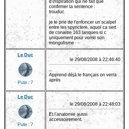
d'inspiration qui ne fait que
confirmer la sentence :
trouduc
je te prie de t'enfoncer un scalpel
entre les spynctere, aquoi ca sert
de conaitre 163 lanques si c
uniquement pour vomir son
mongolisme
Le Duc
le 29/08/2008 à 22:46:40
...
Apprend déjà le français on verra
après
Pute :
7
Le Duc
le 29/08/2008 à 22:48:03
Et l'anatomie aussi
accessoirement.
Pute :
7