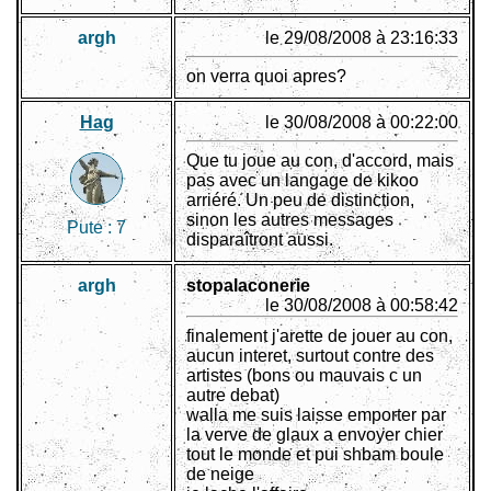
argh
le 29/08/2008 à 23:16:33
on verra quoi apres?
Hag
le 30/08/2008 à 00:22:00
Que tu joue au con, d'accord, mais
pas avec un langage de kikoo
arriéré. Un peu de distinction,
sinon les autres messages
Pute :
7
disparaîtront aussi.
argh
stopalaconerie
le 30/08/2008 à 00:58:42
finalement j'arette de jouer au con,
aucun interet, surtout contre des
artistes (bons ou mauvais c un
autre debat)
walla me suis laisse emporter par
la verve de glaux a envoyer chier
tout le monde et pui shbam boule
de neige