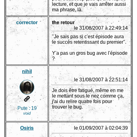
lecture, et que je vais arrêter aussi
ma phrase, là.
corrector
the retour
le 31/08/2007 à 22:49:14
"Je sais pas si c'est épisode aura
le succès retentissant du premier".
Y'a pas un gros bug avec l'épisode
?
nihil
le 31/08/2007 à 22:51:14
Je dois être fatigué, même en me
le mettant sous le nez comme ça,
j'ai du relire quatre fois pour
trouver le bug.
Pute :
19
void
Osiris
le 01/09/2007 à 02:04:39