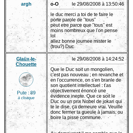
argh
o-O
le 29/08/2008 à 13:50:46
le duc merci a toi de te faire le
porte parole de "tous"
peut etre parce que "tous" est
moins nombreux que l'on pense
lol
allez bonne journee mister le
(trou?) Duc
Glaüx-le-
le 29/08/2008 à 14:24:52
Chouette
Que le Duc soit un mongolien,
c'est pas nouveau ; en revanche et
en l'occurrence, on s'en branle de
son quotient intellectuel : t'as
objectivement énoncé une
Pute :
89
évidence inepte. Que ce soit le
à cloaque
Duc ou un prix Nobel de jokari qui
te le dise, ça demeure vrai. Veuille
donc fermer ta gueule à jamais, ou
boire la pisse commune.