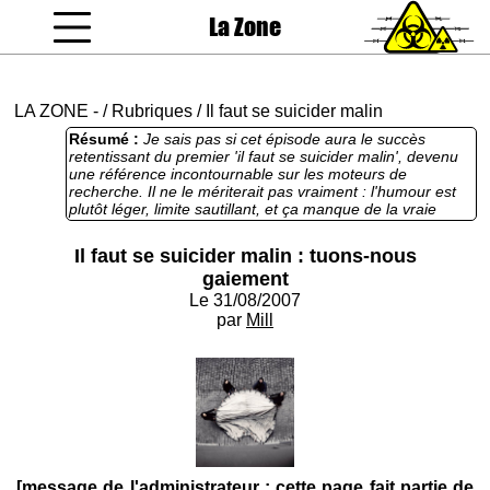
La Zone
coucou gamin
LA ZONE
-
/
Rubriques
/
Il faut se suicider malin
Résumé :
Je sais pas si cet épisode aura le succès
retentissant du premier 'il faut se suicider malin', devenu
une référence incontournable sur les moteurs de
recherche. Il ne le mériterait pas vraiment : l'humour est
plutôt léger, limite sautillant, et ça manque de la vraie
grosse disjonte cynique chère aux zonards. Reste que
c'est lisible et pas prise de tête.
Il faut se suicider malin : tuons-nous
gaiement
Le 31/08/2007
par
Mill
[message de l'administrateur : cette page fait partie de