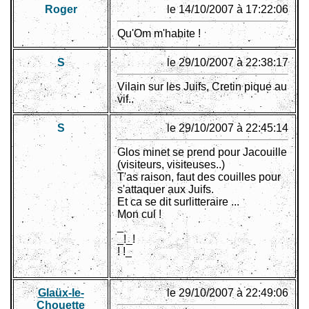
Roger
le 14/10/2007 à 17:22:06
Qu'Om m'habite !
S
le 29/10/2007 à 22:38:17
Vilain sur les Juifs, Cretin pique au
vif..
S
le 29/10/2007 à 22:45:14
Glos minet se prend pour Jacouille
(visiteurs, visiteuses..)
T'as raison, faut des couilles pour
s'attaquer aux Juifs.
Et ca se dit surlitteraire ...
Mon cul !
_
_!_!
! !_
Glaüx-le-
le 29/10/2007 à 22:49:06
Chouette