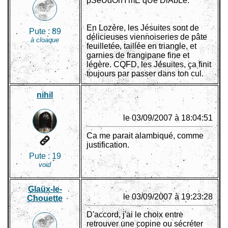
pSeUdOnYmE qUe DiAbLe.
En Lozère, les Jésuites sont de
Pute :
89
délicieuses viennoiseries de pâte
à cloaque
feuilletée, taillée en triangle, et
garnies de frangipane fine et
légère. CQFD, les Jésuites, ça finit
toujours par passer dans ton cul.
nihil
le 03/09/2007 à 18:04:51
Ca me parait alambiqué, comme
justification.
Pute :
19
void
Glaüx-le-
le 03/09/2007 à 19:23:28
Chouette
D'accord, j'ai le choix entre
retrouver une copine ou sécréter