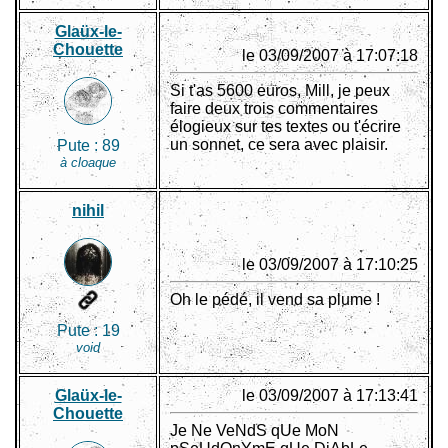
Glaüx-le-
Chouette
le 03/09/2007 à 17:07:18
Si t'as 5600 euros, Mill, je peux
faire deux trois commentaires
élogieux sur tes textes ou t'écrire
un sonnet, ce sera avec plaisir.
Pute :
89
à cloaque
nihil
le 03/09/2007 à 17:10:25
Oh le pédé, il vend sa plume !
Pute :
19
void
Glaüx-le-
le 03/09/2007 à 17:13:41
Chouette
Je Ne VeNdS qUe MoN