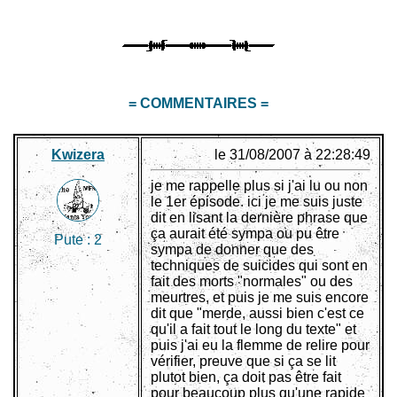
= COMMENTAIRES =
Kwizera
le 31/08/2007 à 22:28:49
je me rappelle plus si j'ai lu ou non
le 1er épisode. ici je me suis juste
dit en lisant la dernière phrase que
ça aurait été sympa ou pu être
Pute :
2
sympa de donner que des
techniques de suicides qui sont en
fait des morts "normales" ou des
meurtres, et puis je me suis encore
dit que "merde, aussi bien c'est ce
qu'il a fait tout le long du texte" et
puis j'ai eu la flemme de relire pour
vérifier, preuve que si ça se lit
plutot bien, ça doit pas être fait
pour beaucoup plus qu'une rapide