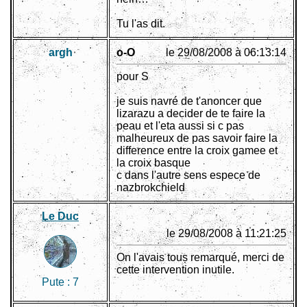
Tu l'as dit.
argh
o-O
le 29/08/2008 à 06:13:14
pour S
je suis navré de t'anoncer que
lizarazu a decider de te faire la
peau et l'eta aussi si c pas
malheureux de pas savoir faire la
difference entre la croix gamee et
la croix basque
c dans l'autre sens espece de
nazbrokchield
Le Duc
le 29/08/2008 à 11:21:25
On l'avais tous remarqué, merci de
cette intervention inutile.
Pute :
7