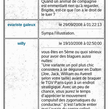
Quand un animal de compagnie
est emmerdant rien qu'à regarder,
Brigitte, est-ce que l'on a le droit de
le tuer ?
evariste galeux
le 29/09/2008 à 01:22:13
Sympa l'illustration.
willy
le 19/10/2008 à 02:50:00
vous êtes en 5ème ou quoi sérieux
pour avoir des blagues aussi
nulles:
"Une variante un poil plus chic
consistera à se déguiser en Dalton
(Joe, Jack, William ou Averell
selon votre taille) avant de braquer
le TGV Paris-Lyon à un endroit
stratégique. Avec un peu de
chance, vous aurez le temps
d’apprécier le mouvement
compulsif des zygomatiques du
conducteur." (c'est l'article entier
que j'aurais du copier coller)