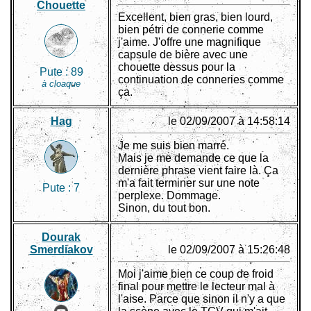
Chouette
Excellent, bien gras, bien lourd,
bien pétri de connerie comme
j'aime. J'offre une magnifique
capsule de bière avec une
chouette dessus pour la
Pute :
89
continuation de conneries comme
à cloaque
ça.
Hag
le 02/09/2007 à 14:58:14
Je me suis bien marré.
Mais je me demande ce que la
dernière phrase vient faire là. Ça
m'a fait terminer sur une note
Pute :
7
perplexe. Dommage.
Sinon, du tout bon.
Dourak
Smerdiakov
le 02/09/2007 à 15:26:48
Moi j'aime bien ce coup de froid
final pour mettre le lecteur mal à
l'aise. Parce que sinon il n'y a que