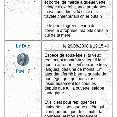
et bordel de merde a queue verte
teintee d'excroissance purulantes
tu va nous dire si tu suce et si
t'avale chier putain chier putain
je te prie d'agreer, residu de
cervelle atrophiee, ma bite dans le
cul de ta mere
Le Duc
le 29/08/2008 à 19:15:40
Espece de sous-être si tu veux
réelement montré ta valeur il faut
que tu aprenne cent soixante trois
langues, pas une de moins. En
Pute :
7
attendant ferme bien ta gueule de
porc égotique qui nous casse
insidueusement les couilles
depuis que tu l'a ouverte, salope
tantagique.
Et si c'est pour répliquer des
niaiseries sans queue ni tête qui
n'on pour but que de stimuler ta
connerie, et mon agacement