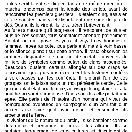
toutes semblaient se diriger dans une même direction. Il
marcha longtemps parmi la jungle des tentes, avant de
rencontrer les premiers guerriers. Ils étaient cinq, assis en
cercle sur des bancs, et disputaient une sorte de jeu de
dés. Quand ils le virent, ils le saluèrent brièvement.
Au fur et à mesure qu'il progressait, il rencontrait de plus en
plus de ces soldats, tous semblaient attendre patiemment.
Bientôt, où qu'il pose les yeux, il voyait ces hommes et
femmes, l'épée au côté, tous parlaient, mais à voix basse,
et le silence planait sur cette armée. Il resta observer les
armures disparates de cuir ou de métal, couvertes de
milliers de symboles comme autant de clans rassemblés.
Beaucoup jouaient, certains allongés sur des draps se
reposaient, quelques uns écoutaient les histoires contées
à voix basses par les confrères. Il rejoignit l'un de ces
groupes, on le laissa sans un mot pénétrer le cercle. Celle
qui racontait était une femme, au visage triangulaire, et à la
bouche au sourire immense. Dans son dos elle portait une
épée. Elle parlait de l'histoire d'un homme qui vivait de
nombreuses aventures en compagnie d'un ami fait d'un
ancien adversaire qu'il avait défait, et ensembles ils
arpentaient la Terre.
Ils vivaient de la nature et du larcin, ils se battaient comme
des dieux et personne ne pouvait les attraper. Ils se
parlaient longuement de leurs cultures, et discutaient de