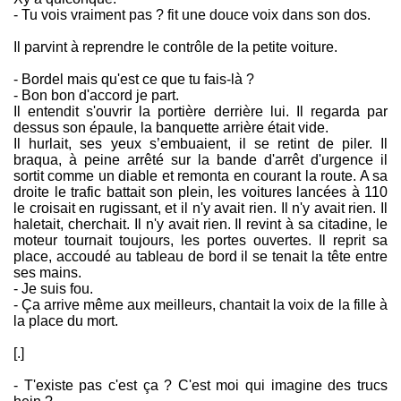
- Tu vois vraiment pas ? fit une douce voix dans son dos.
Il parvint à reprendre le contrôle de la petite voiture.
- Bordel mais qu'est ce que tu fais-là ?
- Bon bon d'accord je part.
Il entendit s'ouvrir la portière derrière lui. Il regarda par
dessus son épaule, la banquette arrière était vide.
Il hurlait, ses yeux s’embuaient, il se retint de piler. Il
braqua, à peine arrêté sur la bande d'arrêt d'urgence il
sortit comme un diable et remonta en courant la route. A sa
droite le trafic battait son plein, les voitures lancées à 110
le croisait en rugissant, et il n'y avait rien. Il n'y avait rien. Il
haletait, cherchait. Il n'y avait rien. Il revint à sa citadine, le
moteur tournait toujours, les portes ouvertes. Il reprit sa
place, accoudé au tableau de bord il se tenait la tête entre
ses mains.
- Je suis fou.
- Ça arrive même aux meilleurs, chantait la voix de la fille à
la place du mort.
[.]
- T'existe pas c'est ça ? C'est moi qui imagine des trucs