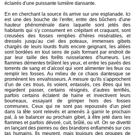
éclairés d'une puissante lumière dansante.
En en cherchant la source ils arrive sur une esplanade. Ici
est une des bouche de l'enfer, entre des bûchers d'une
hauteur phénoménale dans laquelle sont jetés des
habitants qui s'y consument en crépitant et craquant, sont
creusées des fosses remplies d'hères misérables, et
dressés jusqu'au ciel des poteaux, immenses gibets
chargés de leurs lourds fruits encore geignant, les allées
sont bordées en tout sens de pals formant par endroit de
par leur taille des forêts ruisselantes d'humeurs. Les
flammes démentes brûlent les yeux, et entre les pavés des
torrents de sang et d'alcool qui vont alimenter les feux ou
remplir les fosses. Au milieu de ce chaos dantesque se
promènent les envahisseurs. A mesure qu'ils s'approchent
d'un de ces trous, ils voient, entassés, ces êtres qui les
regardent passer, certains résignés, d'autres terrifiés,
parfois certains éclatent de haine et invectivent leurs
bourreaux, essayant de grimper hors des fosses
communes. Ceux qui ne sont pas repoussés d'un pied
dans la tête sont relevés et amenés à garnir le prochain
pal, à se balancer au prochain gibet, à être jeté dans les
flammes et parfois dévoré, cuit, brûlé, ou vif. On se divertit
en lançant des pierres ou des brandons enflammés sur ces
tas humains. Ils meurent, mais toujours des groupes de