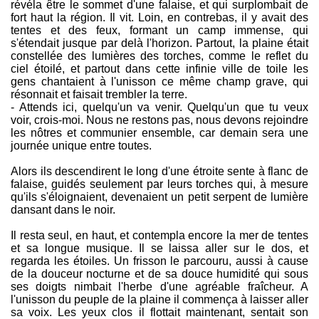
révéla être le sommet d'une falaise, et qui surplombait de
fort haut la région. Il vit. Loin, en contrebas, il y avait des
tentes et des feux, formant un camp immense, qui
s'étendait jusque par delà l'horizon. Partout, la plaine était
constellée des lumières des torches, comme le reflet du
ciel étoilé, et partout dans cette infinie ville de toile les
gens chantaient à l'unisson ce même champ grave, qui
résonnait et faisait trembler la terre.
- Attends ici, quelqu'un va venir. Quelqu'un que tu veux
voir, crois-moi. Nous ne restons pas, nous devons rejoindre
les nôtres et communier ensemble, car demain sera une
journée unique entre toutes.
Alors ils descendirent le long d'une étroite sente à flanc de
falaise, guidés seulement par leurs torches qui, à mesure
qu'ils s'éloignaient, devenaient un petit serpent de lumière
dansant dans le noir.
Il resta seul, en haut, et contempla encore la mer de tentes
et sa longue musique. Il se laissa aller sur le dos, et
regarda les étoiles. Un frisson le parcouru, aussi à cause
de la douceur nocturne et de sa douce humidité qui sous
ses doigts nimbait l'herbe d'une agréable fraîcheur. A
l'unisson du peuple de la plaine il commença à laisser aller
sa voix. Les yeux clos il flottait maintenant, sentait son