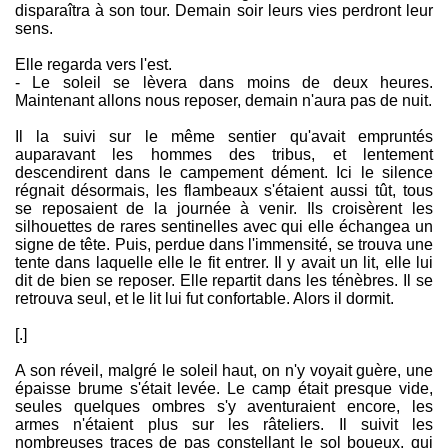
disparaîtra à son tour. Demain soir leurs vies perdront leur
sens.
Elle regarda vers l'est.
- Le soleil se lèvera dans moins de deux heures.
Maintenant allons nous reposer, demain n'aura pas de nuit.
Il la suivi sur le même sentier qu'avait empruntés
auparavant les hommes des tribus, et lentement
descendirent dans le campement dément. Ici le silence
régnait désormais, les flambeaux s'étaient aussi tût, tous
se reposaient de la journée à venir. Ils croisèrent les
silhouettes de rares sentinelles avec qui elle échangea un
signe de tête. Puis, perdue dans l'immensité, se trouva une
tente dans laquelle elle le fit entrer. Il y avait un lit, elle lui
dit de bien se reposer. Elle repartit dans les ténèbres. Il se
retrouva seul, et le lit lui fut confortable. Alors il dormit.
[.]
A son réveil, malgré le soleil haut, on n'y voyait guère, une
épaisse brume s'était levée. Le camp était presque vide,
seules quelques ombres s'y aventuraient encore, les
armes n'étaient plus sur les râteliers. Il suivit les
nombreuses traces de pas constellant le sol boueux, qui