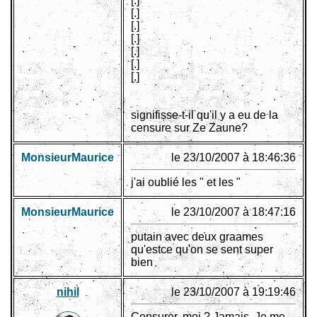
[.]
[.]
[.]
[.]
[.]
[.]
[.]
signifisse-t-il qu'il y a eu de la
censure sur Ze Zaune?
MonsieurMaurice
le 23/10/2007 à 18:46:36
j'ai oublié les " et les "
MonsieurMaurice
le 23/10/2007 à 18:47:16
putain avec deux graames
qu'estce qu'on se sent super
bien
nihil
le 23/10/2007 à 19:19:46
Censurer, moi ? Jamais. Je me