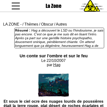
La Zone
coucou gamin
LA ZONE
-
/
Thèmes
/
Obscur
/
Autres
Résumé :
Hag a découvert le LSD ou l'hindouisme, je sais
pas encore. C'est ce que je me suis dit en lisant l'intro.
Après ça part sur une gentille histoire psychopatho,
doucement onirique, péniblement chiante. On attend
longuement que ça dégénère, heureusement Hag a de
l'expérience en matière de batailles sanglantes, de
démembrements et de saccages meurtriers, ça rattrape
Un conte sur l'ombre et sur le feu
un peu. Pas beaucoup. Ca nous fait un tiers de bonheur
Le 22/10/2007
pour deux d'ennui. Mon conseil : zappez sans vergogne
tout le début.
par
Hag
Et sous le ciel ocre des nuages lourds de poussières
était la terre rouge, plat désert de roches écarlates et