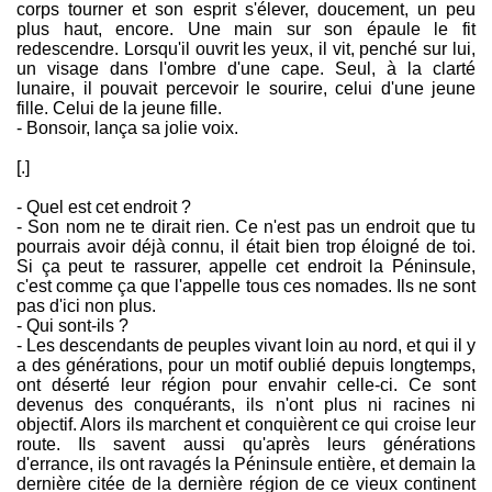
corps tourner et son esprit s'élever, doucement, un peu
plus haut, encore. Une main sur son épaule le fit
redescendre. Lorsqu'il ouvrit les yeux, il vit, penché sur lui,
un visage dans l'ombre d'une cape. Seul, à la clarté
lunaire, il pouvait percevoir le sourire, celui d'une jeune
fille. Celui de la jeune fille.
- Bonsoir, lança sa jolie voix.
[.]
- Quel est cet endroit ?
- Son nom ne te dirait rien. Ce n'est pas un endroit que tu
pourrais avoir déjà connu, il était bien trop éloigné de toi.
Si ça peut te rassurer, appelle cet endroit la Péninsule,
c'est comme ça que l'appelle tous ces nomades. Ils ne sont
pas d'ici non plus.
- Qui sont-ils ?
- Les descendants de peuples vivant loin au nord, et qui il y
a des générations, pour un motif oublié depuis longtemps,
ont déserté leur région pour envahir celle-ci. Ce sont
devenus des conquérants, ils n'ont plus ni racines ni
objectif. Alors ils marchent et conquièrent ce qui croise leur
route. Ils savent aussi qu'après leurs générations
d'errance, ils ont ravagés la Péninsule entière, et demain la
dernière citée de la dernière région de ce vieux continent