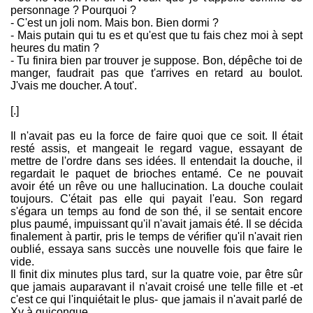
personnage ? Pourquoi ?
- C'est un joli nom. Mais bon. Bien dormi ?
- Mais putain qui tu es et qu'est que tu fais chez moi à sept
heures du matin ?
- Tu finira bien par trouver je suppose. Bon, dépêche toi de
manger, faudrait pas que t'arrives en retard au boulot.
J'vais me doucher. A tout'.
[.]
Il n'avait pas eu la force de faire quoi que ce soit. Il était
resté assis, et mangeait le regard vague, essayant de
mettre de l'ordre dans ses idées. Il entendait la douche, il
regardait le paquet de brioches entamé. Ce ne pouvait
avoir été un rêve ou une hallucination. La douche coulait
toujours. C'était pas elle qui payait l'eau. Son regard
s'égara un temps au fond de son thé, il se sentait encore
plus paumé, impuissant qu'il n'avait jamais été. Il se décida
finalement à partir, pris le temps de vérifier qu'il n'avait rien
oublié, essaya sans succès une nouvelle fois que faire le
vide.
Il finit dix minutes plus tard, sur la quatre voie, par être sûr
que jamais auparavant il n'avait croisé une telle fille et -et
c'est ce qui l'inquiétait le plus- que jamais il n'avait parlé de
Xy à quiconque.