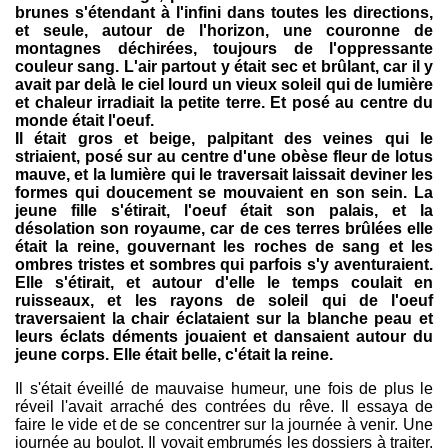
brunes s'étendant à l'infini dans toutes les directions,
et seule, autour de l'horizon, une couronne de
montagnes déchirées, toujours de l'oppressante
couleur sang. L'air partout y était sec et brûlant, car il y
avait par delà le ciel lourd un vieux soleil qui de lumière
et chaleur irradiait la petite terre. Et posé au centre du
monde était l'oeuf.
Il était gros et beige, palpitant des veines qui le
striaient, posé sur au centre d'une obèse fleur de lotus
mauve, et la lumière qui le traversait laissait deviner les
formes qui doucement se mouvaient en son sein. La
jeune fille s'étirait, l'oeuf était son palais, et la
désolation son royaume, car de ces terres brûlées elle
était la reine, gouvernant les roches de sang et les
ombres tristes et sombres qui parfois s'y aventuraient.
Elle s'étirait, et autour d'elle le temps coulait en
ruisseaux, et les rayons de soleil qui de l'oeuf
traversaient la chair éclataient sur la blanche peau et
leurs éclats déments jouaient et dansaient autour du
jeune corps. Elle était belle, c'était la reine.
Il s'était éveillé de mauvaise humeur, une fois de plus le
réveil l'avait arraché des contrées du rêve. Il essaya de
faire le vide et de se concentrer sur la journée à venir. Une
journée au boulot. Il voyait embrumés les dossiers à traiter,