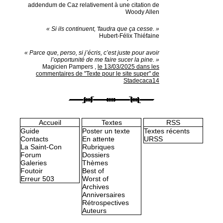
addendum de Caz relativement à une citation de
Woody Allen
« Si ils continuent, 'faudra que ça cesse. »
Hubert-Félix Thiéfaine
« Parce que, perso, si j’écris, c’est juste pour avoir
l’opportunité de me faire sucer la pine. »
Magicien Pampers
,
le 13/03/2025 dans les
commentaires de "Texte pour le site super" de
Stadecaca14
Accueil
Textes
RSS
Guide
Poster un texte
Textes récents
Contacts
En attente
URSS
La Saint-Con
Rubriques
Forum
Dossiers
Galeries
Thèmes
Foutoir
Best of
Erreur 503
Worst of
Archives
Anniversaires
Rétrospectives
Auteurs