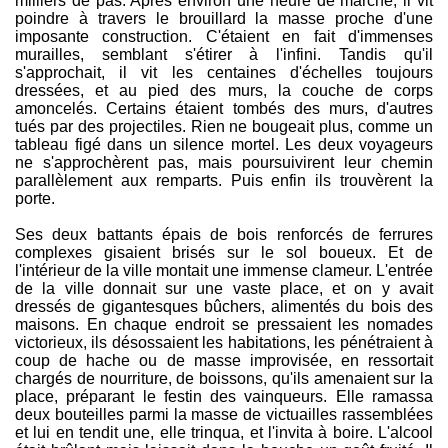
milliers de pas. Après environ une heure de marche, il vit
poindre à travers le brouillard la masse proche d'une
imposante construction. C'étaient en fait d'immenses
murailles, semblant s'étirer à l'infini. Tandis qu'il
s'approchait, il vit les centaines d'échelles toujours
dressées, et au pied des murs, la couche de corps
amoncelés. Certains étaient tombés des murs, d'autres
tués par des projectiles. Rien ne bougeait plus, comme un
tableau figé dans un silence mortel. Les deux voyageurs
ne s'approchèrent pas, mais poursuivirent leur chemin
parallèlement aux remparts. Puis enfin ils trouvèrent la
porte.
Ses deux battants épais de bois renforcés de ferrures
complexes gisaient brisés sur le sol boueux. Et de
l'intérieur de la ville montait une immense clameur. L'entrée
de la ville donnait sur une vaste place, et on y avait
dressés de gigantesques bûchers, alimentés du bois des
maisons. En chaque endroit se pressaient les nomades
victorieux, ils désossaient les habitations, les pénétraient à
coup de hache ou de masse improvisée, en ressortait
chargés de nourriture, de boissons, qu'ils amenaient sur la
place, préparant le festin des vainqueurs. Elle ramassa
deux bouteilles parmi la masse de victuailles rassemblées
et lui en tendit une, elle trinqua, et l'invita à boire. L'alcool