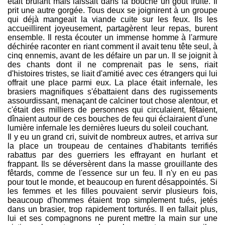
était brûlant mais laissait dans la bouche un goût fruité. Il
prit une autre gorgée. Tous deux se joignirent à un groupe
qui déjà mangeait la viande cuite sur les feux. Ils les
accueillirent joyeusement, partagèrent leur repas, burent
ensemble. Il resta écouter un immense homme à l'armure
déchirée raconter en riant comment il avait tenu tête seul, à
cinq ennemis, avant de les défaire un par un. Il se joignit à
des chants dont il ne comprenait pas le sens, riait
d'histoires tristes, se liait d'amitié avec ces étrangers qui lui
offrait une place parmi eux. La place était infernale, les
brasiers magnifiques s'ébattaient dans des rugissements
assourdissant, menaçant de calciner tout chose alentour, et
c'était des milliers de personnes qui circulaient, fêtaient,
dînaient autour de ces bouches de feu qui éclairaient d'une
lumière infernale les dernières lueurs du soleil couchant.
Il y eu un grand cri, suivit de nombreux autres, et arriva sur
la place un troupeau de centaines d'habitants terrifiés
rabattus par des guerriers les effrayant en hurlant et
frappant. Ils se déversèrent dans la masse grouillante des
fêtards, comme de l'essence sur un feu. Il n'y en eu pas
pour tout le monde, et beaucoup en furent désappointés. Si
les femmes et les filles pouvaient servir plusieurs fois,
beaucoup d'hommes étaient trop simplement tués, jetés
dans un brasier, trop rapidement torturés. Il en fallait plus,
lui et ses compagnons ne purent mettre la main sur une