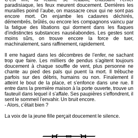
paradisiaque, les feux meurent doucement. Derrières les
murailles poind l'aube, on massacre ceux qui ne sont pas
encore mort. On enjambe les cadavres déchirés,
démembrés, brûlés, ou encore les compagnons vaincu par
la fatigue des libations qui dorment dans les flaques
d'indistinctes substances nauséabondes. Les gestes sont
moins sûrs, on trouve encore la force de tuer,
machinalement, sans raffinement, rapidement.
Il erre hagard dans les décombres de l'enfer, ne sachant
trop que faire. Les milliers de pendus s'agitent toujours
doucement à chaque souffle de vent, plus personne ne
chante au pied des pals qui puent la mort. Il trébuche
parfois sur des débris, humains ou non. Finalement il
atteint le bout de la place, et s'enfonce dans une rue. Il
entre dans la première maison à la porte ouverte, trouve un
fauteuil dans lequel il s'affale. Ses paupières s'effondrent, il
sent le sommeil l'envahir. Un bruit encore.
- Alors, c'était bien ?
La voix de la jeune fille perçait doucement le silence.