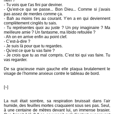
hein ?
- Tu vois que t'as fini par deviner.
- Qu'est-ce qui se passe... Bon Dieu... Comme si j'avais
pas assez de merdes comme ça.
- Bah au moins t'es au courant. Y'en a en qui deviennent
complètement cinglés tu sais.
- Tu représentes quoi au juste ? Un psy imaginaire ? Ma
meilleure amie ? Un fantasme, ma libido refoulée ?
- Ah on en arrive enfin au point clef.
- C'est-à-dire ?
- Je suis là pour que tu regardes.
- Qu'est ce que tu vas faire ?
- Je crois que tu as mal compris. C'est toi qui vas faire. Tu
vas regarder.
De sa gracieuse main gauche elle plaqua brutalement le
visage de l'homme anxieux contre le tableau de bord.
[~]
La nuit était sombre, sa respiration bruissait dans l'air
humide, des feuilles mortes craquaient sous ses pas. Seul,
à une centaine de mètres devant lui, un immense brasier.