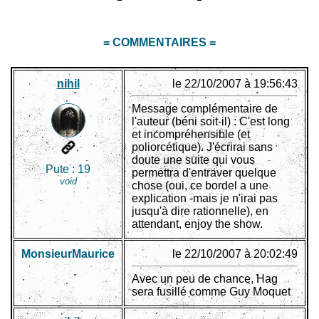
= COMMENTAIRES =
nihil
le 22/10/2007 à 19:56:43
Message complémentaire de
l'auteur (béni soit-il) : C'est long
et incompréhensible (et
poliorcétique). J'écrirai sans
doute une suite qui vous
Pute :
19
permettra d'entraver quelque
void
chose (oui, ce bordel a une
explication -mais je n'irai pas
jusqu'à dire rationnelle), en
attendant, enjoy the show.
MonsieurMaurice
le 22/10/2007 à 20:02:49
Avec un peu de chance, Hag
sera fusillé comme Guy Moquet