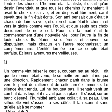
l'ordre des choses. L'homme était fataliste, il disait qu'un
destin l'attendait, et que tous les chemins l'y menaient. Il
avait le choix de sa vie, et en disposait librement, car il
savait que la fin était écrite. Son ami pensait que c'était à
chacun de faire sa voie, et qu'en chacun était le chemin et
vers la gloire comme vers l'oubli, et que seuls nos choix
décidaient de notre sort. Pour l'un la mort était le
commencement d'une nouvelle vie, pour l'autre la fin de
toute chose. Ils étaient si différents et souvent se
disputaient, mais chacun en l'autre reconnaissait un
complémentaire. L'entité formée par ce couple était
parfaite. Et leurs aventures merveilleuses.
[.]
Un homme vint briser le cercle, coupant net au récit. Il dit
que le moment était venu, de se mettre en route, il indiqua
une direction. Rapidement, chacun partit dans la brume
vers le point de ralliement de cette armée immense. Le
silence était tendu. Lui ne bougea pas, il sentait venir un
combat dans lequel il n'avait pas sa place. Il s'assit, sur un
banc déserté, l'humidité ambiante collait à sa peau. Une
silhouette vint s'asseoir à ses côtés. Il la reconnut sans
qu'elle ait à se montrer.
- Où vont-ils ?