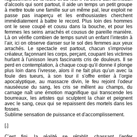
d'alcools qui sont partout, il aide un temps un petit groupe
à mettre toute une famille sur un même pal, leur exploit ne
passe pas inaperçu et les enthousiastes cherchent
immédiatement à battre le record. Plus loin des hommes
ont le sexe coupé et cousu dans la bouche, et pour les
femmes les seins arrachés et cousus de pareille manière.
Là on vérifie combien de temps survit un enfant l'intestin à
l'air, ici on observe danser sur le sol des femmes aux yeux
arrachés. Le spectacle est partout, chacun s'improvise
créateur, façonnant les corps, perçant, coupant les victimes
hurlant à l'unisson leurs fascinants cris de douleurs. Il se
perd en contemplation, à chaque coup qu'il donne il plonge
plus loin dans l'ivresse, alors il ne fait plus qu'un avec la
foule des tueurs, à son tour il s'offre entier à l'orgie
apocalyptique, au massacre divin, le feu rejoint l'odeur
nauséeuse du sang, les cris se mêlent au champs, du
carnage naît une émotion magnifique qui transcende les
bourreaux, les artistes qui sculptent la chair et peignent
avec le sang, ceux qui se repaissent des mortels dans les
fosses.
Sublime sensation de puissance et d'accomplissement.
[.]
C'est fini, la réalité se rétablit, chassant l'enfer