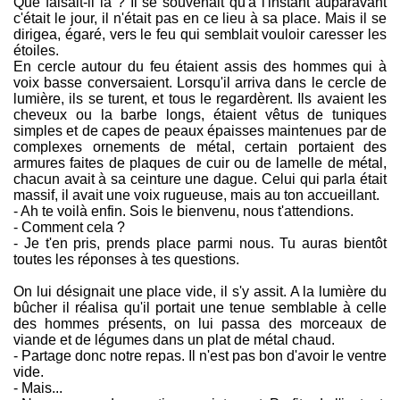
Que faisait-il là ? Il se souvenait qu'à l'instant auparavant
c'était le jour, il n'était pas en ce lieu à sa place. Mais il se
dirigea, égaré, vers le feu qui semblait vouloir caresser les
étoiles.
En cercle autour du feu étaient assis des hommes qui à
voix basse conversaient. Lorsqu'il arriva dans le cercle de
lumière, ils se turent, et tous le regardèrent. Ils avaient les
cheveux ou la barbe longs, étaient vêtus de tuniques
simples et de capes de peaux épaisses maintenues par de
complexes ornements de métal, certain portaient des
armures faites de plaques de cuir ou de lamelle de métal,
chacun avait à sa ceinture une dague. Celui qui parla était
massif, il avait une voix rugueuse, mais au ton accueillant.
- Ah te voilà enfin. Sois le bienvenu, nous t'attendions.
- Comment cela ?
- Je t'en pris, prends place parmi nous. Tu auras bientôt
toutes les réponses à tes questions.
On lui désignait une place vide, il s'y assit. A la lumière du
bûcher il réalisa qu'il portait une tenue semblable à celle
des hommes présents, on lui passa des morceaux de
viande et de légumes dans un plat de métal chaud.
- Partage donc notre repas. Il n'est pas bon d'avoir le ventre
vide.
- Mais...