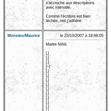
s'accroche aux descriptions
avec intensité.
Comme l'écriture est bien
léchée, moi j'adhère.
MonsieurMaurice
le 23/10/2007 à 18:46:05
Maitre Nihil;
[.]
[.]
[.]
[~]
[.]
[.]
[.]
[.]
[.]
[.]
[.]
[.]
[.]