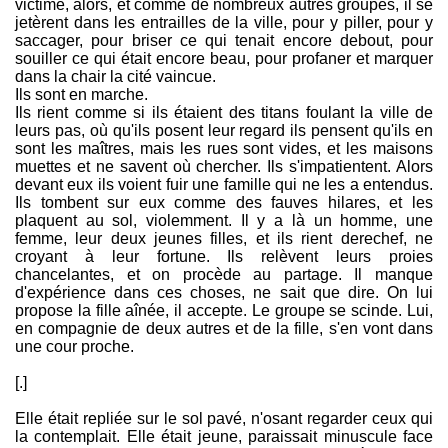
victime, alors, et comme de nombreux autres groupes, il se
jetèrent dans les entrailles de la ville, pour y piller, pour y
saccager, pour briser ce qui tenait encore debout, pour
souiller ce qui était encore beau, pour profaner et marquer
dans la chair la cité vaincue.
Ils sont en marche.
Ils rient comme si ils étaient des titans foulant la ville de
leurs pas, où qu'ils posent leur regard ils pensent qu'ils en
sont les maîtres, mais les rues sont vides, et les maisons
muettes et ne savent où chercher. Ils s'impatientent. Alors
devant eux ils voient fuir une famille qui ne les a entendus.
Ils tombent sur eux comme des fauves hilares, et les
plaquent au sol, violemment. Il y a là un homme, une
femme, leur deux jeunes filles, et ils rient derechef, ne
croyant à leur fortune. Ils relèvent leurs proies
chancelantes, et on procède au partage. Il manque
d'expérience dans ces choses, ne sait que dire. On lui
propose la fille aînée, il accepte. Le groupe se scinde. Lui,
en compagnie de deux autres et de la fille, s'en vont dans
une cour proche.
[.]
Elle était repliée sur le sol pavé, n'osant regarder ceux qui
la contemplait. Elle était jeune, paraissait minuscule face