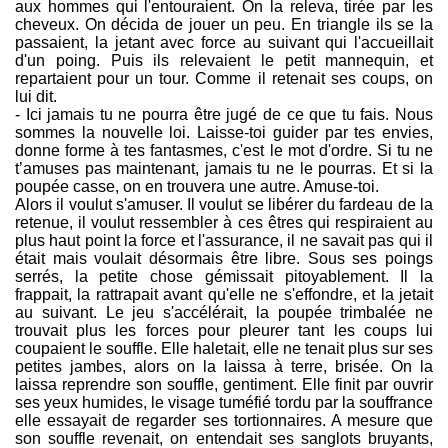
aux hommes qui l'entouraient. On la releva, tirée par les
cheveux. On décida de jouer un peu. En triangle ils se la
passaient, la jetant avec force au suivant qui l'accueillait
d'un poing. Puis ils relevaient le petit mannequin, et
repartaient pour un tour. Comme il retenait ses coups, on
lui dit.
- Ici jamais tu ne pourra être jugé de ce que tu fais. Nous
sommes la nouvelle loi. Laisse-toi guider par tes envies,
donne forme à tes fantasmes, c'est le mot d'ordre. Si tu ne
t’amuses pas maintenant, jamais tu ne le pourras. Et si la
poupée casse, on en trouvera une autre. Amuse-toi.
Alors il voulut s'amuser. Il voulut se libérer du fardeau de la
retenue, il voulut ressembler à ces êtres qui respiraient au
plus haut point la force et l'assurance, il ne savait pas qui il
était mais voulait désormais être libre. Sous ses poings
serrés, la petite chose gémissait pitoyablement. Il la
frappait, la rattrapait avant qu'elle ne s'effondre, et la jetait
au suivant. Le jeu s'accélérait, la poupée trimbalée ne
trouvait plus les forces pour pleurer tant les coups lui
coupaient le souffle. Elle haletait, elle ne tenait plus sur ses
petites jambes, alors on la laissa à terre, brisée. On la
laissa reprendre son souffle, gentiment. Elle finit par ouvrir
ses yeux humides, le visage tuméfié tordu par la souffrance
elle essayait de regarder ses tortionnaires. A mesure que
son souffle revenait, on entendait ses sanglots bruyants,