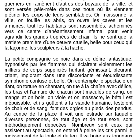
guerriers en ramènent d'autres des boyaux de la ville, et
sont versés pêle-mêle dans ces trous où ils viennent
piétiner les corps de leurs semblables. On moissonne la
ville, on fouille les abris, on ouvre les caves et les
armoires, tout les habitants sont rassemblés, acheminés
vers ce centre d'anéantissement infernal pour venir
agrandir les grands trophées de chair, ils ne sont que la
matière première d'une oeuvre cruelle, belle pour ceux qui
la façonne, les sculpteurs à la hache.
La petite compagnie se noie dans ce délire fantastique,
hypnotisés par les flammes qui éclairent violemment les
milliers de corps suppliciés hurlant, gémissant, pleurant,
criant, implorant dans une discordante et étourdissante
symphonie confuse et belle. On contemple le spectacle en
riant, on torture en chantant, on tue à la chaîne avec délice,
les bras et l'armure de chacun sont maculés de sang, on
mange et on bois, on viole et on massacre, le bétail est
inépuisable, et ils goûtent à la viande humaine, festoient
de chair et de sang, font des orgies au pieds des pendus.
Au centre de la place il voit une estrade sur laquelle
diverses personnes, de tout âge et de tout sexe, sont
méthodiquement dépecées. Nombreux sont ceux qui
assistent au spectacle, on entend à peine les cris parmi le
rugissement de la foule et du feu. Il va boire aux tonneaux