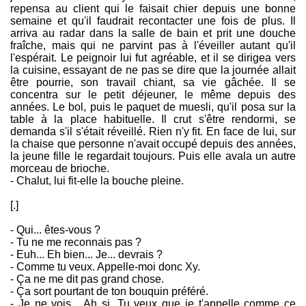
repensa au client qui le faisait chier depuis une bonne
semaine et qu'il faudrait recontacter une fois de plus. Il
arriva au radar dans la salle de bain et prit une douche
fraîche, mais qui ne parvint pas à l'éveiller autant qu'il
l'espérait. Le peignoir lui fut agréable, et il se dirigea vers
la cuisine, essayant de ne pas se dire que la journée allait
être pourrie, son travail chiant, sa vie gâchée. Il se
concentra sur le petit déjeuner, le même depuis des
années. Le bol, puis le paquet de muesli, qu'il posa sur la
table à la place habituelle. Il crut s'être rendormi, se
demanda s'il s'était réveillé. Rien n'y fit. En face de lui, sur
la chaise que personne n'avait occupé depuis des années,
la jeune fille le regardait toujours. Puis elle avala un autre
morceau de brioche.
- Chalut, lui fit-elle la bouche pleine.
[.]
- Qui... êtes-vous ?
- Tu ne me reconnais pas ?
- Euh... Eh bien... Je... devrais ?
- Comme tu veux. Appelle-moi donc Xy.
- Ça ne me dit pas grand chose.
- Ça sort pourtant de ton bouquin préféré.
- Je ne vois... Ah si. Tu veux que je t'appelle comme ce