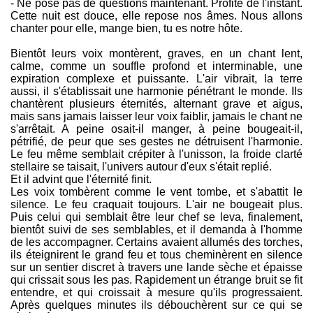
- Ne pose pas de questions maintenant. Profite de l'instant.
Cette nuit est douce, elle repose nos âmes. Nous allons
chanter pour elle, mange bien, tu es notre hôte.
Bientôt leurs voix montèrent, graves, en un chant lent,
calme, comme un souffle profond et interminable, une
expiration complexe et puissante. L'air vibrait, la terre
aussi, il s'établissait une harmonie pénétrant le monde. Ils
chantèrent plusieurs éternités, alternant grave et aigus,
mais sans jamais laisser leur voix faiblir, jamais le chant ne
s'arrêtait. A peine osait-il manger, à peine bougeait-il,
pétrifié, de peur que ses gestes ne détruisent l'harmonie.
Le feu même semblait crépiter à l'unisson, la froide clarté
stellaire se taisait, l'univers autour d'eux s'était replié.
Et il advint que l'éternité finit.
Les voix tombèrent comme le vent tombe, et s'abattit le
silence. Le feu craquait toujours. L'air ne bougeait plus.
Puis celui qui semblait être leur chef se leva, finalement,
bientôt suivi de ses semblables, et il demanda à l'homme
de les accompagner. Certains avaient allumés des torches,
ils éteignirent le grand feu et tous cheminèrent en silence
sur un sentier discret à travers une lande sèche et épaisse
qui crissait sous les pas. Rapidement un étrange bruit se fit
entendre, et qui croissait à mesure qu'ils progressaient.
Après quelques minutes ils débouchèrent sur ce qui se