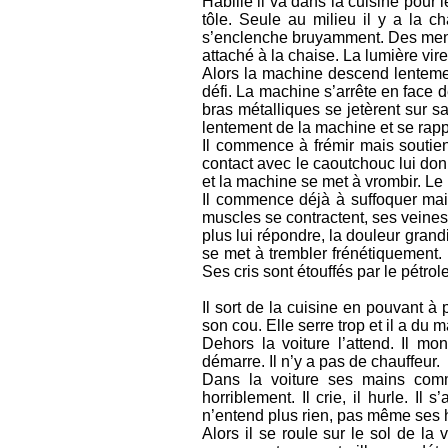
Habillé il va dans la cuisine pour 
tôle. Seule au milieu il y a la ch
s’enclenche bruyamment. Des menott
attaché à la chaise. La lumière vir
Alors la machine descend lentement
défi. La machine s’arrête en face d
bras métalliques se jetèrent sur sa
lentement de la machine et se rapp
Il commence à frémir mais soutien
contact avec le caoutchouc lui don
et la machine se met à vrombir. Le
Il commence déjà à suffoquer mais
muscles se contractent, ses veine
plus lui répondre, la douleur grandi
se met à trembler frénétiquement. 
Ses cris sont étouffés par le pétrole
Il sort de la cuisine en pouvant à 
son cou. Elle serre trop et il a du m
Dehors la voiture l’attend. Il mo
démarre. Il n’y a pas de chauffeur.
Dans la voiture ses mains com
horriblement. Il crie, il hurle. Il
n’entend plus rien, pas même ses 
Alors il se roule sur le sol de la