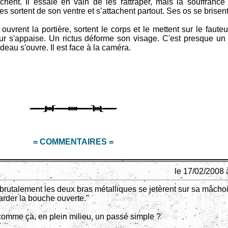
chent. Il essaie en vain de les rattraper, mais la souffrance 
 sortent de son ventre et s’attachent partout. Ses os se brisent
vrent la portière, sortent le corps et le mettent sur le fauteui
r s'appaise. Un rictus déforme son visage. C'est presque un 
deau s'ouvre. Il est face à la caméra.
= COMMENTAIRES =
le 17/02/2008 
 brutalement les deux bras métalliques se jetèrent sur sa mâchoi
arder la bouche ouverte."
comme ça, en plein milieu, un passé simple ?