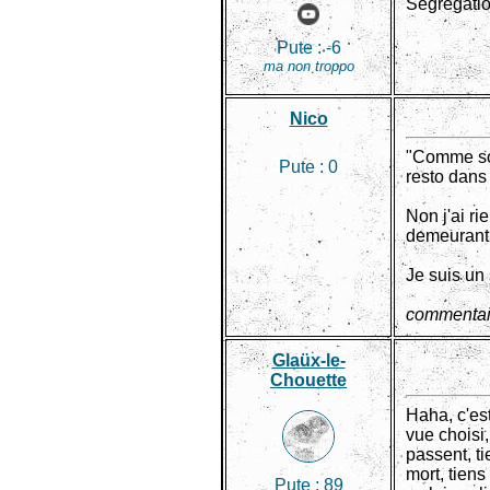
Ségrégatio
Pute :
-6
ma non troppo
Nico
"Comme sou
Pute :
0
resto dans
Non j'ai ri
demeurant 
Je suis un 
commentai
Glaüx-le-
Chouette
Haha, c'est
vue choisi,
passent, ti
mort, tiens
Pute :
89