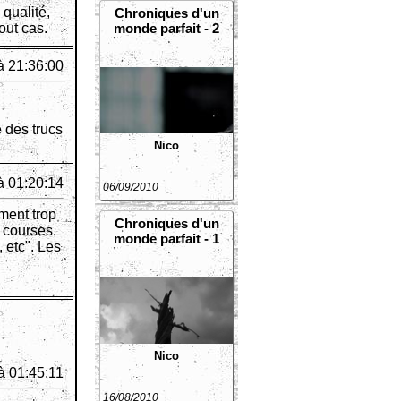
 qualité,
Chroniques d'un
out cas.
monde parfait - 2
à 21:36:00
e des trucs
Nico
à 01:20:14
06/09/2010
ment trop
Chroniques d'un
e courses.
monde parfait - 1
 etc". Les
Nico
à 01:45:11
16/08/2010