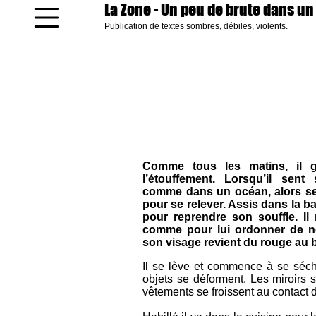
La Zone
- Un peu de brute dans un
Publication de textes sombres, débiles, violents.
coucou gamin
Comme tous les matins, il g
l’étouffement. Lorsqu’il sen
comme dans un océan, alors seul
pour se relever. Assis dans la bai
pour reprendre son souffle. I
comme pour lui ordonner de ne
son visage revient du rouge au b
Il se lève et commence à se séche
objets se déforment. Les miroirs s
vêtements se froissent au contact 