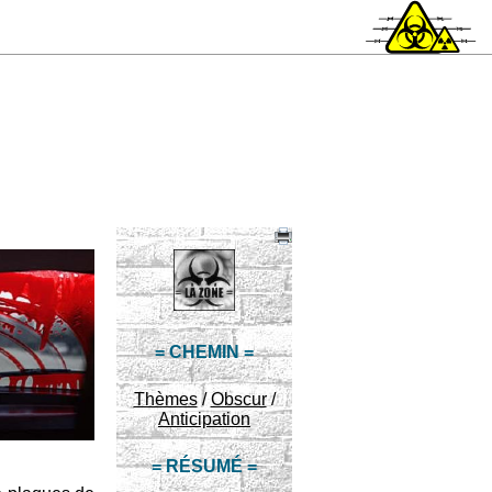
= CHEMIN =
Thèmes
/
Obscur
/
Anticipation
= RÉSUMÉ =