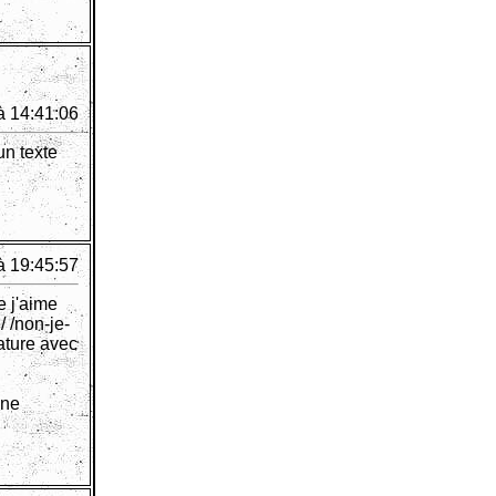
à 14:41:06
un texte
à 19:45:57
e j'aime
 /non-je-
ature avec
une