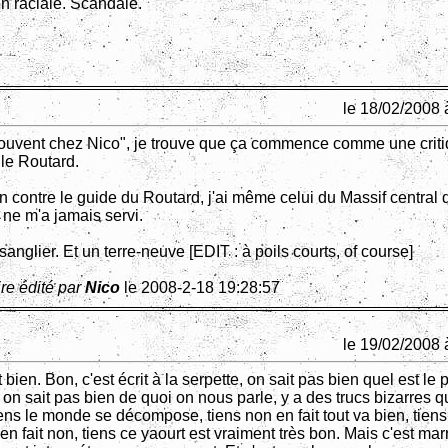
n raciale. Scandale.
le 18/02/2008 
vent chez Nico", je trouve que ça commence comme une criti
 le Routard.
en contre le guide du Routard, j'ai même celui du Massif central 
ne m'a jamais servi.
sanglier. Et un terre-neuve [EDIT : à poils courts, of course]
re édité par
Nico
le 2008-2-18 19:28:57
le 19/02/2008 
 bien. Bon, c'est écrit à la serpette, on sait pas bien quel est le 
 on sait pas bien de quoi on nous parle, y a des trucs bizarres q
ens le monde se décompose, tiens non en fait tout va bien, tiens 
 en fait non, tiens ce yaourt est vraiment très bon. Mais c'est marr