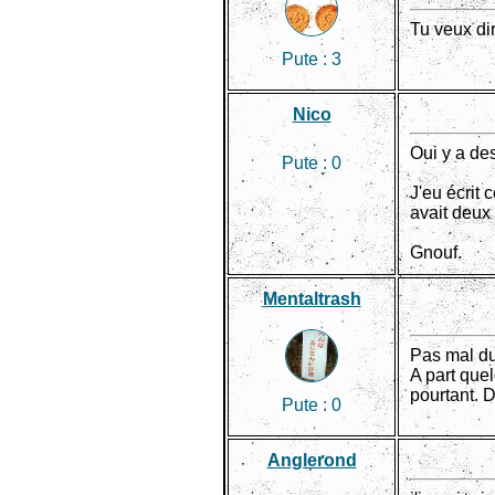
Tu veux di
Pute :
3
Nico
Oui y a des
Pute :
0
J'eu écrit 
avait deux 
Gnouf.
Mentaltrash
Pas mal du
A part quel
pourtant. 
Pute :
0
Anglerond