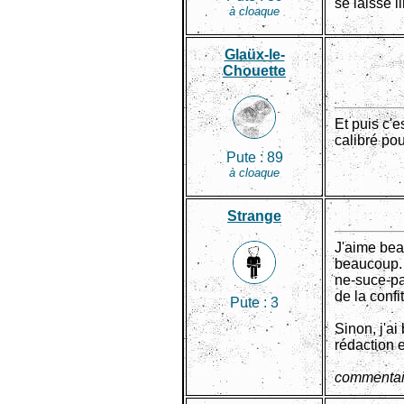
se laisse l
à cloaque
Glaüx-le-
Chouette
Et puis c'e
calibré po
Pute :
89
à cloaque
Strange
J'aime bea
beaucoup. 
ne-suce-pa
de la conf
Pute :
3
Sinon, j'ai
rédaction 
commentai