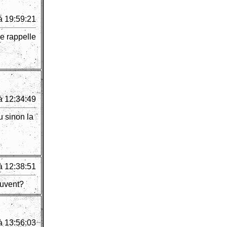
à 19:59:21
e rappelle
à 12:34:49
u sinon la
à 12:38:51
ouvent?
à 13:56:03