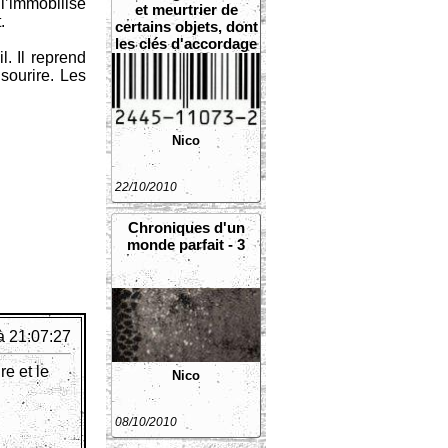
l’immobilise
et meurtrier de
.
certains objets, dont
les clés d'accordage
l. Il reprend
de chevilles de piano
sourire. Les
Nico
22/10/2010
Chroniques d'un
monde parfait - 3
à 21:07:27
re et le
Nico
08/10/2010