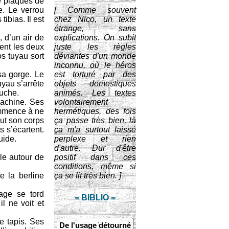
de plaques de
e. Le verrou
[ Comme souvent
ibias. Il est
chez Nico, un texte
étrange, sans
 d’un air de
explications. On subit
ment les deux
juste les règles
os tuyau sort
déviantes d'un monde
inconnu, où le héros
sa gorge. Le
est torturé par des
uyau s’arrête
objets domestiques
ouche.
animés. Les textes
machine. Ses
volontairement
ommence à ne
hermétiques, des fois
out son corps
ça passe très bien, là
s s’écartent.
ça m'a surtout laissé
uide.
perplexe et rien
d'autre. Dur d'être
ule autour de
positif dans ces
conditions, même si
e la berline
ça se lit très bien. ]
age se tord
= BIBLIO =
il ne voit et
le tapis. Ses
De l'usage détourné