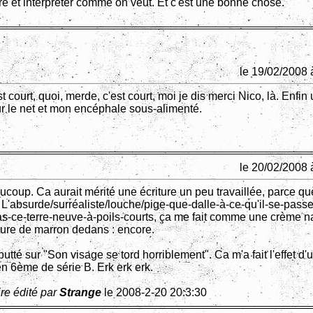
ire et interpréter comme on veut. Et c'est une bonne chose.
le 19/02/2008 
st court, quoi, merde, c'est court, moi je dis merci Nico, là. Enfin 
ur le net et mon encéphale sous-alimenté.
le 20/02/2008 
ucoup. Ca aurait mérité une écriture un peu travaillée, parce qu
L'absurde/surréaliste/louche/pige-que-dalle-à-ce-qu'il-se-passe/
s-ce-terre-neuve-à-poils-courts, ça me fait comme une crème n
iture de marron dedans : encore.
 butté sur "Son visage se tord horriblement". Ca m'a fait l'effet d'
en 6ème de série B. Erk erk erk.
re édité par
Strange
le 2008-2-20 20:3:30