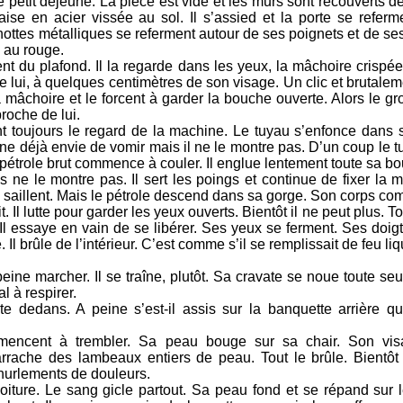
le petit déjeuné. La pièce est vide et les murs sont recouverts 
aise en acier vissée au sol. Il s’assied et la porte se referm
es métalliques se referment autour de ses poignets et de ses t
e au rouge.
 du plafond. Il la regarde dans les yeux, la mâchoire crispée,
e lui, à quelques centimètres de son visage. Un clic et brutale
 mâchoire et le forcent à garder la bouche ouverte. Alors le gr
roche de lui.
t toujours le regard de la machine. Le tuyau s’enfonce dans 
ne déjà envie de vomir mais il ne le montre pas. D’un coup le t
 pétrole brut commence à couler. Il englue lentement toute sa b
 ne le montre pas. Il sert les poings et continue de fixer la 
s saillent. Mais le pétrole descend dans sa gorge. Son corps c
t. Il lutte pour garder les yeux ouverts. Bientôt il ne peut plus. T
Il essaye en vain de se libérer. Ses yeux se ferment. Ses doigt
. Il brûle de l’intérieur. C’est comme s’il se remplissait de feu liq
peine marcher. Il se traîne, plutôt. Sa cravate se noue toute se
al à respirer.
nte dedans. A peine s’est-il assis sur la banquette arrière qu
mencent à trembler. Sa peau bouge sur sa chair. Son vis
 s’arrache des lambeaux entiers de peau. Tout le brûle. Bientôt 
hurlements de douleurs.
 voiture. Le sang gicle partout. Sa peau fond et se répand sur 