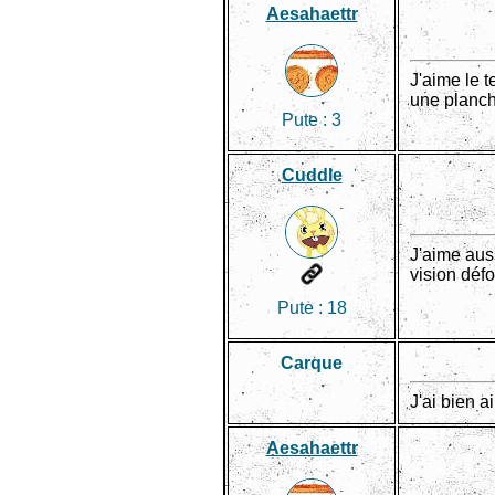
Aesahaettr
J'aime le 
une planc
Pute :
3
Cuddle
J'aime aus
vision défo
Pute :
18
Carque
J'ai bien a
Aesahaettr