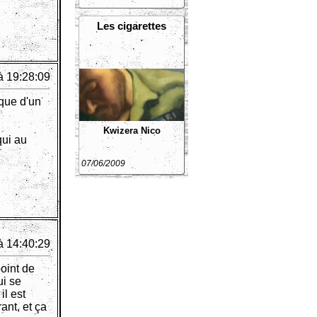
Les cigarettes
à 19:28:09
que d'un
Kwizera
Nico
qui au
07/06/2009
à 14:40:29
point de
ui se
il est
ant, et ça