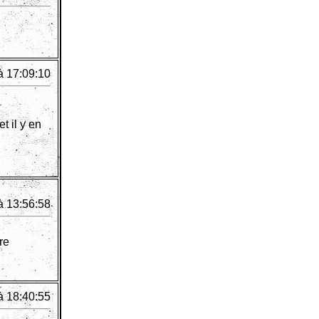
à 17:09:10
t il y en
à 13:56:58
re
à 18:40:55