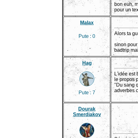
bon euh, mo
pour un tex
Malax
Alors ta gu
Pute :
0
sinon pour 
badtrip mai
Hag
L'idée est
le propos p
"Du sang qu
adverbes c
Pute :
7
Dourak
Smerdiakov