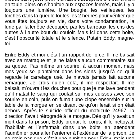
en taule, alors on s’habitue aux espaces fermés, mais il y a
toujours une lumière. Une bougie, les veilleuses, les
torches dans la gueule toutes les 2 heures pour vérifier que
vous êtes toujours en vie, dans votre condamnation, la
lune par la fenêtre découpée par les barreaux, les cris des
autres à l’autre bout du couloir. Mais ici dans cette boîte,
c’est l’obscurité totale et le silence. Putain Eddy, magne-
toi.
Entre Eddy et moi c’était un rapport de force. Il me baisait
avec sa matraque et je ne faisais aucun commentaire sur
sa queue. Pas même un sourire, à aucun moment mais
mes yeux se plantaient dans les siens jusqu’à ce qu’il
regarde le carrelage usé. Je n’avais jamais fait aucune
remarque. Je crois qu’en cela, il me respectait. Il me
baisait, m’ouvrait les douches pour que je me lave pendant
qu’il matait le sang qui coulait sur mes cuisses avec son
sourire en coin, puis on fumait une clope ensemble sur la
table de la morgue en se disant ce qu’on ferait si on était
dehors. Après le suicide officiel du matricule 24967, la
direction l’avait rétrogradé à la morgue. Dès qu’il y avait un
mort dans la prison, Eddy prenait le corps, il le nettoyait,
l’habillait et l’enfermait dans une boite en attendant
l’aumônier pour aller l’enterrer à l’extérieur de la prison. Je
ne crois pas que c’était une punition pour Eddy, mais une