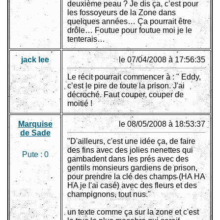
deuxième peau ? Je dis ça, c’est pour
les fossoyeurs de la Zone dans
quelques années… Ça pourrait être
drôle… Foutue pour foutue moi je le
tenterais…
jack lee
le 07/04/2008 à 17:56:35
Le récit pourrait commencer à : " Eddy,
c’est le pire de toute la prison. J'ai
décroché. Faut couper, couper de
moitié !
Marquise
le 08/05/2008 à 18:53:37
de Sade
"D'ailleurs, c'est une idée ça, de faire
des fins avec des jolies nenettes qui
Pute :
0
gambadent dans les prés avec des
gentils monsieurs gardiens de prison,
pour prendre la clé des champs (HA HA
HA je l'ai casé) avec des fleurs et des
champignons, tout nus."
un texte comme ça sur la zone et c'est