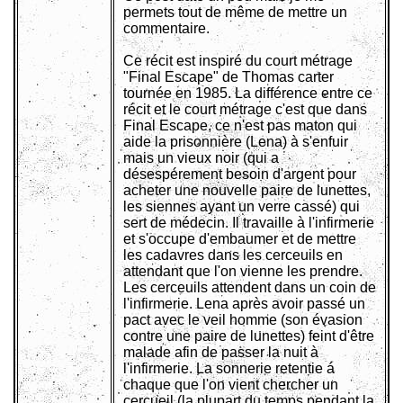
permets tout de même de mettre un
commentaire.
Ce récit est inspiré du court métrage
"Final Escape" de Thomas carter
tournée en 1985. La différence entre ce
récit et le court métrage c'est que dans
Final Escape, ce n'est pas maton qui
aide la prisonnière (Lena) à s'enfuir
mais un vieux noir (qui a
désespérement besoin d'argent pour
acheter une nouvelle paire de lunettes,
les siennes ayant un verre cassé) qui
sert de médecin. Il travaille à l'infirmerie
et s'occupe d'embaumer et de mettre
les cadavres dans les cerceuils en
attendant que l'on vienne les prendre.
Les cerceuils attendent dans un coin de
l'infirmerie. Lena après avoir passé un
pact avec le veil homme (son évasion
contre une paire de lunettes) feint d'être
malade afin de passer la nuit à
l'infirmerie. La sonnerie retentie á
chaque que l'on vient chercher un
cercueil (la plupart du temps pendant la