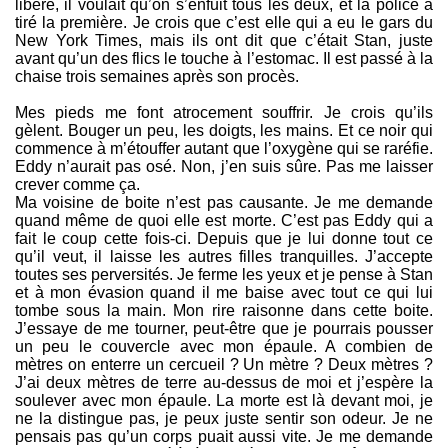
libère, il voulait qu’on s’enfuit tous les deux, et la police a
tiré la première. Je crois que c’est elle qui a eu le gars du
New York Times, mais ils ont dit que c’était Stan, juste
avant qu’un des flics le touche à l’estomac. Il est passé à la
chaise trois semaines après son procès.
Mes pieds me font atrocement souffrir. Je crois qu’ils
gèlent. Bouger un peu, les doigts, les mains. Et ce noir qui
commence à m’étouffer autant que l’oxygène qui se raréfie.
Eddy n’aurait pas osé. Non, j’en suis sûre. Pas me laisser
crever comme ça.
Ma voisine de boite n’est pas causante. Je me demande
quand même de quoi elle est morte. C’est pas Eddy qui a
fait le coup cette fois-ci. Depuis que je lui donne tout ce
qu’il veut, il laisse les autres filles tranquilles. J’accepte
toutes ses perversités. Je ferme les yeux et je pense à Stan
et à mon évasion quand il me baise avec tout ce qui lui
tombe sous la main. Mon rire raisonne dans cette boite.
J’essaye de me tourner, peut-être que je pourrais pousser
un peu le couvercle avec mon épaule. A combien de
mètres on enterre un cercueil ? Un mètre ? Deux mètres ?
J’ai deux mètres de terre au-dessus de moi et j’espère la
soulever avec mon épaule. La morte est là devant moi, je
ne la distingue pas, je peux juste sentir son odeur. Je ne
pensais pas qu’un corps puait aussi vite. Je me demande