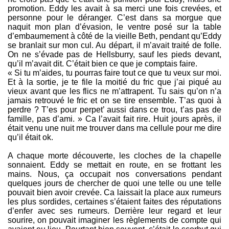
promotion. Eddy les avait à sa merci une fois crevées, et
personne pour le déranger. C’est dans sa morgue que
naquit mon plan d’évasion, le ventre posé sur la table
d’embaumement à côté de la vieille Beth, pendant qu’Eddy
se branlait sur mon cul. Au départ, il m’avait traité de folle.
On ne s’évade pas de Hellsburry, sauf les pieds devant,
qu’il m’avait dit. C’était bien ce que je comptais faire.
« Si tu m’aides, tu pourras faire tout ce que tu veux sur moi.
Et à la sortie, je te file la moitié du fric que j’ai piqué au
vieux avant que les flics ne m’attrapent. Tu sais qu’on n’a
jamais retrouvé le fric et on se tire ensemble. T’as quoi à
perdre ? T’es pour perpet’ aussi dans ce trou, t’as pas de
famille, pas d’ami. » Ca l’avait fait rire. Huit jours après, il
était venu une nuit me trouver dans ma cellule pour me dire
qu’il était ok.
A chaque morte découverte, les cloches de la chapelle
sonnaient. Eddy se mettait en route, en se frottant les
mains. Nous, ça occupait nos conversations pendant
quelques jours de chercher de quoi une telle ou une telle
pouvait bien avoir crevée. Ca laissait la place aux rumeurs
les plus sordides, certaines s’étaient faites des réputations
d’enfer avec ses rumeurs. Derrière leur regard et leur
sourire, on pouvait imaginer les règlements de compte qui