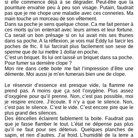
si elle commence déjà à se dégrader. Peut-être que la
pourriture envahie peu à peu son visage. Putain, faudrait
pas que je me chope une maladie avec ces conneries. Ma
main touche un morceau de son vêtement.
Dans sa poche je sens quelque chose. Ca me fait penser à
ces morts qu’on enterrait avec leurs armes et leur fortune.
Ca serait un bon présage si on lui avait mis ses thunes
dans sa poche. A la réflexion, je vois mal Eddy lui farcir les
poches de fric. Il lui farcirait plus facilement son sexe de
sperme que de lui mettre 1 dollar en poche.
C’est un briquet. Ils lui ont laissé un briquet dans sa poche.
Pour fumer sa dernière clope ?
Mon rire dans cette boite me fait l’impression d’être une
démente. Moi aussi je m’en fumerais bien une de clope.
Le réservoir d’essence est presque vide, la flamme ne
prend pas. A moins que ça soit l’oxygène. Plus assez
d’oxygène pour qu’il prenne. Non, c’est pas possible, moi
je respire encore. J’écoute. Il n’y a que le silence. Non,
c’est pas le silence. C’est le vide. C’est encore pire que le
plus grand des silences.
Des étincelles éclairent faiblement la boite. Faudrait pas
que je fasse flamber le tout. L’état ne dépense pas plus
qu’il ne faut pour ses détenus. Quelques planches de
sapin, et rien d’autres. J’ai froid. L’humidité de la terre a