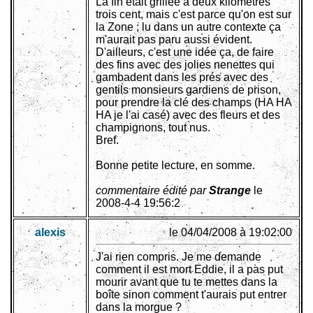
La fin était grillée à deux kilomètres
trois cent, mais c'est parce qu'on est sur
la Zone ; lu dans un autre contexte ça
m'aurait pas paru aussi évident.
D'ailleurs, c'est une idée ça, de faire
des fins avec des jolies nenettes qui
gambadent dans les prés avec des
gentils monsieurs gardiens de prison,
pour prendre la clé des champs (HA HA
HA je l'ai casé) avec des fleurs et des
champignons, tout nus.
Bref.
Bonne petite lecture, en somme.
commentaire édité par
Strange
le
2008-4-4 19:56:2
alexis
le 04/04/2008 à 19:02:00
J'ai rien compris. Je me demande
comment il est mort Eddie, il a pas put
mourir avant que tu te mettes dans la
boîte sinon comment t'aurais put entrer
dans la morgue ?