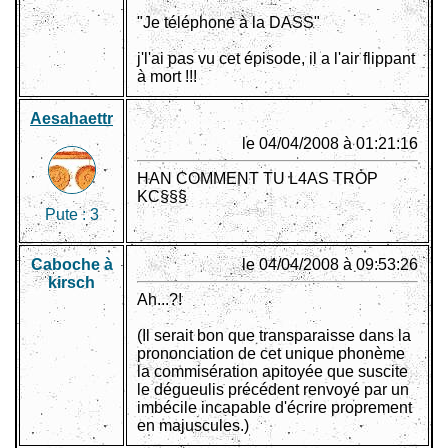
"Je téléphone à la DASS"
j'l'ai pas vu cet épisode, il a l'air flippant
à mort !!!
Aesahaettr
le 04/04/2008 à 01:21:16
HAN COMMENT TU L4AS TROP
KC§§§
Pute :
3
Caboche à
le 04/04/2008 à 09:53:26
kirsch
Ah...?!
(Il serait bon que transparaisse dans la
prononciation de cet unique phonème
la commisération apitoyée que suscite
le dégueulis précédent renvoyé par un
imbécile incapable d'écrire proprement
en majuscules.)