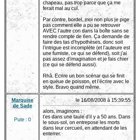
chapeau, pas trop parce que ça me
ferait mal au cul.
Par contre, bordel, moi non plus je pige
pas comment elle a pu se retrouver
AVEC l'autre con dans la boîte sans se
rendre compte de rien. Ça demande de
faire des tas d'hypothèses, donc soit
l'intrigue est incomplète (et l'auteure est
une fumiste, ce qui se défend), soit j'ai
pas assez d'imagination et je fais chier
(ce qui se défend aussi).
Rhâ. Ecrire un bon scénar qui se finit
en queue de poisson, et l'écrire avec le
style. Bravo quand même.
Marquise
le 16/08/2008 à 15:39:55
de Sade
alors, imaginons :
t'es dans une taule d'il y a 50 ans. Dans
Pute :
0
le sous-sol, on entrepose les morts
dans leur cercueil, en attendant de les
enterrer.