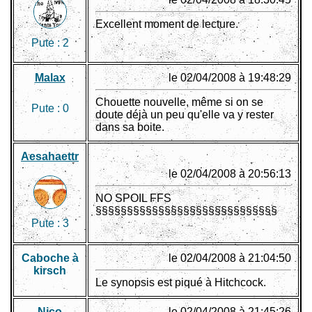
Excellent moment de lecture.
Pute :
2
Malax
le 02/04/2008 à 19:48:29
Chouette nouvelle, même si on se
Pute :
0
doute déjà un peu qu'elle va y rester
dans sa boite.
Aesahaettr
le 02/04/2008 à 20:56:13
NO SPOIL FFS
§§§§§§§§§§§§§§§§§§§§§§§§§§§§§
Pute :
3
Caboche à
le 02/04/2008 à 21:04:50
kirsch
Le synopsis est piqué à Hitchcock.
Nico
le 02/04/2008 à 21:45:26