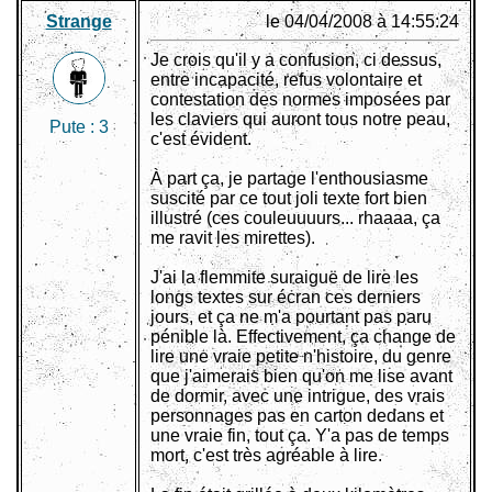
Strange
le 04/04/2008 à 14:55:24
Je crois qu'il y a confusion, ci dessus,
entre incapacité, refus volontaire et
contestation des normes imposées par
les claviers qui auront tous notre peau,
Pute :
3
c'est évident.
À part ça, je partage l'enthousiasme
suscité par ce tout joli texte fort bien
illustré (ces couleuuuurs... rhaaaa, ça
me ravit les mirettes).
J'ai la flemmite suraiguë de lire les
longs textes sur écran ces derniers
jours, et ça ne m'a pourtant pas paru
pénible là. Effectivement, ça change de
lire une vraie petite n'histoire, du genre
que j'aimerais bien qu'on me lise avant
de dormir, avec une intrigue, des vrais
personnages pas en carton dedans et
une vraie fin, tout ça. Y'a pas de temps
mort, c'est très agréable à lire.