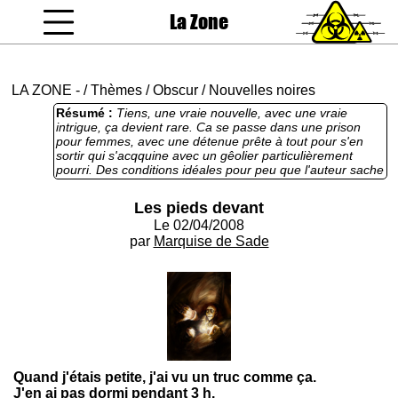
La Zone
coucou gamin
LA ZONE
-
/
Thèmes
/
Obscur
/
Nouvelles noires
Résumé :
Tiens, une vraie nouvelle, avec une vraie
intrigue, ça devient rare. Ca se passe dans une prison
pour femmes, avec une détenue prête à tout pour s'en
sortir qui s'acqquine avec un gêolier particulièrement
pourri. Des conditions idéales pour peu que l'auteur sache
mener sa barque. Et c'est une réussite. C'est bien
construit, avec la bonne dose de sordide et assez de
Les pieds devant
brutalité crade pour nous tenir en haleine. Excellent.
Le 02/04/2008
par
Marquise de Sade
Quand j'étais petite, j'ai vu un truc comme ça.
J'en ai pas dormi pendant 3 h.