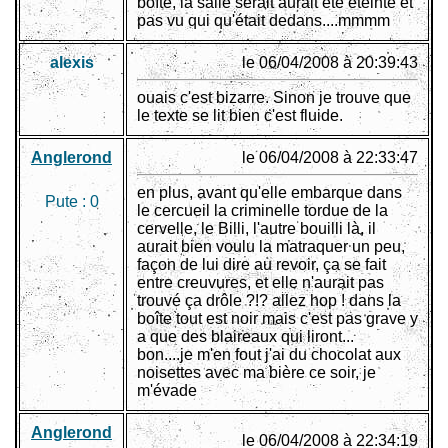
boîte, la salle serait aurait été éteinte et
pas vu qui qu'était dedans....mmmm
alexis
le 06/04/2008 à 20:39:43
ouais c'est bizarre. Sinon je trouve que
le texte se lit bien c'est fluide.
Anglerond
le 06/04/2008 à 22:33:47
en plus, avant qu'elle embarque dans
Pute :
0
le cercueil la criminelle tordue de la
cervelle, le Billi, l'autre bouilli là, il
aurait bien voulu la matraquer un peu,
façon de lui dire au revoir, ça se fait
entre creuvures, et elle n'aurait pas
trouvé ça drôle ?!? allez hop ! dans la
boîte tout est noir mais c'est pas grave y
a que des blaireaux qui liront...
bon....je m'en fout j'ai du chocolat aux
noisettes avec ma bière ce soir, je
m'évade
Anglerond
le 06/04/2008 à 22:34:19