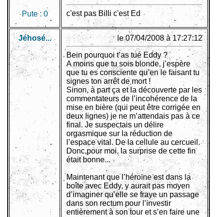
c'est pas Billi c'est Ed
Pute :
0
Jéhosé...
le 07/04/2008 à 17:27:12
Bein pourquoi t’as tué Eddy ?
A moins que tu sois blonde, j’espère
que tu es consciente qu’en le faisant tu
signes ton arrêt de mort !
Sinon, à part ça et la découverte par les
commentateurs de l’incohérence de la
mise en bière (qui peut être corrigée en
deux lignes) je ne m’attendais pas à ce
final. Je suspectais un délire
orgasmique sur la réduction de
l’espace vital. De la cellule au cercueil.
Donc,pour moi, la surprise de cette fin
était bonne...
Maintenant que l’héroïne est dans la
boîte avec Eddy, y aurait pas moyen
d’imaginer qu’elle se fraye un passage
dans son rectum pour l’investir
entièrement à son tour et s’en faire une