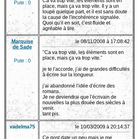
Ca va trop vite, les éléments sont en
Pute :
0
place, mais ça va trop vite. Il y a un
loupé quelque part, et il est sans doute
la cause de l'incohérence signalée.
Quoi qu'il en soit, c'est fluide et
agréable à lire.
Marquise
le 08/11/2008 à 17:08:42
de Sade
"Ca va trop vite, les éléments sont en
place, mais ça va trop vite."
Pute :
0
je te l'accorde, j'ai de grandes difficultés
à écrire sur la longueur.
j'ai abandonné l'idée d'écrire des
romans.
Je ne deviendrai que l'écrivain de
nouvelles la plus douée des siècles à
venir.
tant pis.
vadelma75
le 10/03/2009 à 20:14:37
Ce post date un peu mais je me