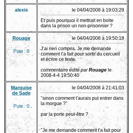
alexis
le 04/04/2008 à 19:03:29
Et puis pourquoi il mettrait en boite
dans la prison un non-prisonnier ?
Rouage
le 04/04/2008 à 19:50:18
J'ai rien compris. Je me demande
Pute :
0
comment t'a fait pour sortir du cercueil
et écrire ce texte.
commentaire édité par
Rouage
le
2008-4-4 19:50:40
Marquise
le 04/04/2008 à 21:41:03
de Sade
"sinon comment t'aurais put entrer dans
la morgue ?"
Pute :
0
par la porte peut-être ?
"Je me demande comment t'a fait pour