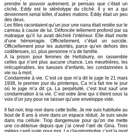
prendre le pouvoir autrement, je pensais que c’était un
cliché, Eddy est le stéréotype du cliché. Il y en a qui
deviennent serial killer, d’autres matons. Eddy était un peu
des deux.
Les filles racontaient qu’un jour une nana était restée sur le
carreau à cause de lui. Défoncée tellement profond par sa
matraque qu’il lui avait déchiré l’intérieur. Elle était morte
d’une hémorragie. Officiellement, c’était un suicide.
Officiellement pour les autorités, parce qu’en dehors des
codétenues, ici, plus personne n’a de famille.
A la prison pour femmes de Hellsburry, on rassemble
celles qui n’ont plus aucune chance. Les meurtrières, les
irrécupérables, les tueuses d’enfants, les condamnées à
vie ou à mort.
Condamnée à vie. C’est ce que m’a dit le juge le 21 mars
1938, le premier jour du printemps. Ca m’a fait rire le jour
où le juge m’a dit ça. La perpétuité, c’est tout sauf une
condamnation à la vie. C’est votre âme qui s’éteint sous la
voix d’un jury pour ne laisser qu’une enveloppe vide.
Il fait noir, trop noir dans cette boîte. Je me suis habituée au
bout de 8 ans à vivre dans un espace réduit. Je suis seule
dans ma cellule. Trop dangereuse pour qu’on me mette
une co-détenue depuis que j’ai crevé l’œil de Gina. Trois
mètres carré juste pour moi. La claustrophobie c’est la mort