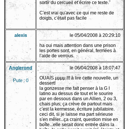
sortir du cercueil et écrire ce texte."
C'est vrai qu'avec ce qui me reste de
doigts, c'était pas facile
alexis
le 05/04/2008 à 20:29:10
ha oui mais attention dans une prison
les portes sont, en général, fermées à
l'aide de verrous.
Anglerond
le 06/04/2008 à 18:07:47
OUAIS µµµµ !!! à lire cette nouvelle, un
Pute :
0
dessert!
la gonzesse me fait penser à la G I
latino au dessus de tout et le sourire
par en dessous dans un Allien, 2 ou 3,
chais plus; ça crève de partout mais
c'est la kermesse, écriture jubilatoire.
ceci dit, si je laisse ma part sérieuse
s'en mêler...ça craint, question mise en
boîte...elle serait donc entrée dans la