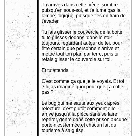
Tu arrives dans cette pièce, sombre
puisqu'en sous-sol, et t'allume pas la
lampe, logique, puisque t'es en train de
t'évader.
Tu fais glisser le couvercle de la boite,
tu te glisses dedans, dans le noir
toujours, regardant autour de toi, pour
être certain que personne n'arrive et
mettre tout ton plan par terre, puis tu
refais glisser le couvercle sur toi.
Et tu attends.
C'est comme ça que je le voyais. Et toi
? tu as imaginé quoi pour que ça colle
pas ?
Le bug qui me saute aux yeux après
relecture, c'est plutôt comment elle
arrive jusqu'à la pièce sans se faire
repérer, genre dans cette prison aucune
porte n'est fermée et chacun fait du
tourisme à sa guise.