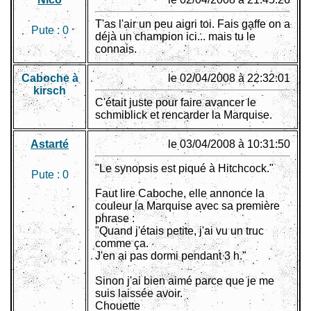
T'as l'air un peu aigri toi. Fais gaffe on a
Pute :
0
déjà un champion ici... mais tu le
connais.
Caboche à
le 02/04/2008 à 22:32:01
kirsch
C'était juste pour faire avancer le
schmiblick et rencarder la Marquise.
Astarté
le 03/04/2008 à 10:31:50
"Le synopsis est piqué à Hitchcock."
Pute :
0
Faut lire Caboche, elle annonce la
couleur la Marquise avec sa première
phrase :
"Quand j'étais petite, j'ai vu un truc
comme ça.
J'en ai pas dormi pendant 3 h."
Sinon j'ai bien aimé parce que je me
suis laissée avoir.
Chouette