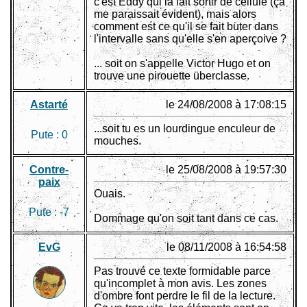
c'est Eddy qui la fait sortir de cellule (ça
me paraissait évident), mais alors
comment est ce qu'il se fait buter dans
l'intervalle sans qu'elle s'en aperçoive ?
... soit on s'appelle Victor Hugo et on
trouve une pirouette überclasse.
Astarté
le 24/08/2008 à 17:08:15
...soit tu es un lourdingue enculeur de
Pute :
0
mouches.
Contre-
le 25/08/2008 à 19:57:30
paix
Ouais.
Pute :
-7
Dommage qu'on soit tant dans ce cas.
EvG
le 08/11/2008 à 16:54:58
Pas trouvé ce texte formidable parce
qu'incomplet à mon avis. Les zones
d'ombre font perdre le fil de la lecture.