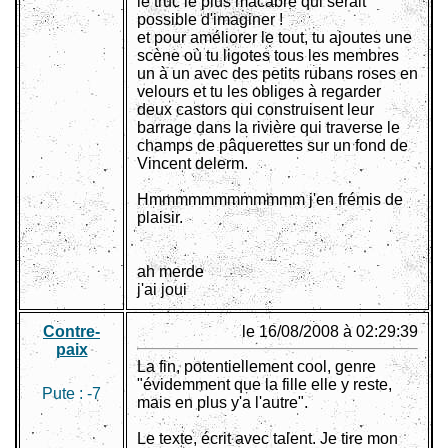
le truc le plus macabre qui serait
possible d'imaginer !
et pour améliorer le tout, tu ajoutes une
scène où tu ligotes tous les membres
un à un avec des petits rubans roses en
velours et tu les obliges à regarder
deux castors qui construisent leur
barrage dans la rivière qui traverse le
champs de pâquerettes sur un fond de
Vincent delerm.
Hmmmmmmmmmmmm j'en frémis de
plaisir.
ah merde
j'ai joui
Contre-
le 16/08/2008 à 02:29:39
paix
La fin, potentiellement cool, genre
"évidemment que la fille elle y reste,
Pute :
-7
mais en plus y'a l'autre".
Le texte, écrit avec talent. Je tire mon