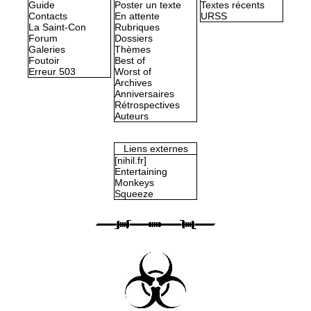
Guide
Poster un texte
Textes récents
Contacts
En attente
URSS
La Saint-Con
Rubriques
Forum
Dossiers
Galeries
Thèmes
Foutoir
Best of
Erreur 503
Worst of
Archives
Anniversaires
Rétrospectives
Auteurs
Liens externes
[nihil.fr]
Entertaining
Monkeys
Squeeze