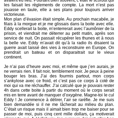
avaient eu lieu. Pourtant bien souvent, c’était le scorbut qui
les faisait les règlements de compte. La mort n’est pas
jouasse en taule, elle a ses plans pour toujours arriver
victorieuse.
Mon plan d’évasion était simple. Au prochain macabée, je
filais à la morgue et je me glissais dans la boite avec elle.
Eddy scellerait la boite, m’enterrerait avec l’aumônier de la
prison, et viendrait me déterrer au petit matin, après son
service de nuit. On passait récupérer les thunes et à nous
la belle vie. Eddy m’avait dit qu’à la radio ils disaient la
guerre avait laissé des vies à reconstruire en Europe. On
prendrait un bateau et on disparaitrait sur le vieux
continent.
Je n’ai pas d’heure avec moi, et même que j’en aurais, je
ne verrais rien. Il fait noir, terriblement noir. Je peux à peine
bouger les bras. J’ai des fourmis partout, mon corps
s’ankylose avec ce froid, et c’est pas ce corps à coté de
moi qui va me réchauffer. J’ai calculé que je pouvais rester
4h dans cette boite à partir du moment où le corps serait
mis en terre avant de manquer d’oxygène. Magne-toi le cul
Eddy ! Je commence à délirer, l’air se raréfie. Je me suis
bien demandée si il ne me lâcherait au milieu du plan.
C’était un risque mais il aimait bien trop me baiser pour se
passer de moi, puis cinq cent mille dollars, ça motiverait