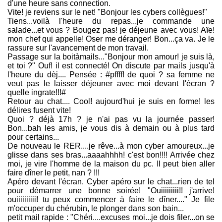
d'une heure sans connection.
Vite! je reviens sur le net! "Bonjour les cybers collègues!"
Tiens...voilà l'heure du repas...je commande une
salade...et vous ? Bougez pas! je déjeune avec vous! Aïe!
mon chef qui appelle! Oser me déranger! Bon...ça va. Je le
rassure sur l'avancement de mon travail.
Passage sur la boitàmails..."Bonjour mon amour! je suis là,
et toi ?" Ouf! il est connecté! On discute par mails jusqu'à
l'heure du dèj.... Pensée : #pffff! de quoi ? sa femme ne
veut pas le laisser déjeuner avec moi devant l'écran ?
quelle ingrate!!!#
Retour au chat.... Cool! aujourd'hui je suis en forme! les
délires fusent vite!
Quoi ? déjà 17h ? je n'ai pas vu la journée passer!
Bon...bah les amis, je vous dis à demain ou à plus tard
pour certains...
De nouveau le RER....je rêve...à mon cyber amoureux...je
glisse dans ses bras...aaaahhhh! c'est bon!!!! Arrivée chez
moi, je vire l'homme de la maison du pc. Il peut bien aller
faire dîner le petit, nan ? !!!
Apéro devant l'écran. Cyber apéro sur le chat...rien de tel
pour démarrer une bonne soirée! "Ouiiiiiiiii!! j'arrive!
ouiiiiiiiiii! tu peux commencer à faire le dîner...." Je file
m'occuper du chérubin, le plonger dans son bain...
petit mail rapide : "Chéri....excuses moi...je dois filer...on se