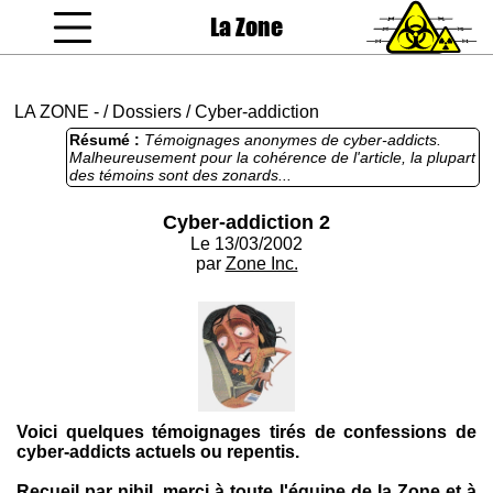
La Zone
coucou gamin
LA ZONE
-
/
Dossiers
/
Cyber-addiction
Résumé :
Témoignages anonymes de cyber-addicts.
Malheureusement pour la cohérence de l'article, la plupart
des témoins sont des zonards...
Cyber-addiction 2
Le 13/03/2002
par
Zone Inc.
Voici quelques témoignages tirés de confessions de
cyber-addicts actuels ou repentis.
Recueil par nihil, merci à toute l'équipe de la Zone et à