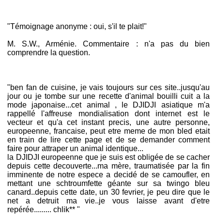
"Témoignage anonyme : oui, s'il te plait!"
M. S.W., Arménie. Commentaire : n'a pas du bien
comprendre la question.
"ben fan de cuisine, je vais toujours sur ces site..jusqu'au
jour ou je tombe sur une recette d'animal bouilli cuit a la
mode japonaise...cet animal , le DJIDJI asiatique m'a
rappellé l'affreuse mondialisation dont internet est le
vecteur et qu'a cet instant precis, une autre personne,
europeenne, francaise, peut etre meme de mon bled etait
en train de lire cette page et de se demander comment
faire pour attraper un animal identique...
la DJIDJI europeenne que je suis est obligée de se cacher
depuis cette decouverte...ma mère, traumatisée par la fin
imminente de notre espece a decidé de se camoufler, en
mettant une schtroumfette géante sur sa twingo bleu
canard..depuis cette date, un 30 fevrier, je peu dire que le
net a detruit ma vie..je vous laisse avant d'etre
repérée......... chlik** "