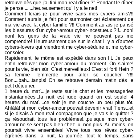
retrouve dès que j'ai fini mon real dîner ?" Pendant le dîner,
je pense.... ...heureusement qu'il y a le net!
Comment ferais je pour vivre sans mes cybers amis?!!
Comment aurais je fait pour surmonter cet éclatement de
ma vie avec la cyber famille ?!! Comment aurais je pansé
les blessures d'un cyber-amour cyber-incestueux ?!!....non!
non! les gens de la vraie vie ne peuvent pas me
comprendre! Heureusement que sur le chat il y a d'autres
cybers-lovers qui viendront me cyber-séduire et me cyber-
consoler.
Rapidement, le môme est expédié dans son lit. Je peux
enfin retrouver mon cyber-amour du moment. On s'aime!
pour la vie, bien sûr! C'est merveilleux! C'est si fort! Hein ?
sa femme l'emmerde pour aller se coucher ?!!!
Bon....bah....tanpis! On se retrouve demain matin dès le
petit déjeuner.
1 heure du mat'....je reste sur le chat et les messageries
instantannées...la nuit est rude quand on est seule! 4
heures du mat'....ce soir je me couche un peu plus tôt.
Ahlàlà! si mon cyber-amour pouvait devenir vrai! Tiens...et
si je disais à mon real compagnon que je vais le quitter ?
ça résoudrait tous les problèmes!...puisque mon cyber-
amour ne se sent pas bien chez lui non plus. Au moins, on
pourrait vivre ensembles! Vivre tous nos rêves cyber-
égrènés dans la nuit, la journée, tout le temps....sans