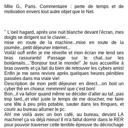
Mlle G., Paris. Commentaire : perte de temps et de
motivation envers tout autre objet que le Net.
" L'oeil hagard, après une nuit blanche devant l'écran, mes
doigts se dirigent sur le clavier...
mise en route de la machine...mise en route de la
journée...petit déjeuner internet...
Voilà! ouf! enfin je me réveille et mon écran me tend ses
bras rassurants! Passage sur le chat...sur les
boitàmails...."Bonjour tout le monde!" Je suis accueillie à
bras ouverts et ça fait du bien de retrouver les cybers amis!
Enfin je me sens revivre après quelques heures pénibles
passées dans ma vraie vie!
Description de mon petit déjeuner en direct....on boit un
cyber thé en choeur. mmmmm! que c'est bon!
Bon...il va falloir quand même se décider d'aller au taf...pas
trop tard...et vite! juste le temps de me doucher, me faire
une tête à peu près potable, sauter dans les fringues, et
courir au bureau allumer le pc.
Ah! me voilà avec un bon café, au bureau, devant LA
machine! ça va déjà mieux! Il m'a fallut dormir dans le RER
pour pouvoir traverser cette terrible épreuve du décrochage