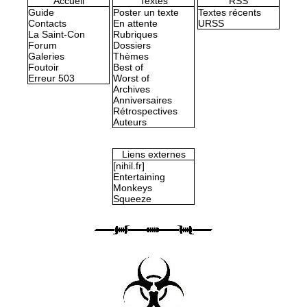
Accueil
Textes
RSS
Guide
Poster un texte
Textes récents
Contacts
En attente
URSS
La Saint-Con
Rubriques
Forum
Dossiers
Galeries
Thèmes
Foutoir
Best of
Erreur 503
Worst of
Archives
Anniversaires
Rétrospectives
Auteurs
Liens externes
[nihil.fr]
Entertaining
Monkeys
Squeeze