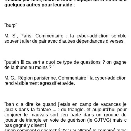
quelques autres pour leur aide :
"burp"
M. S., Paris. Commentaire : la cyber-addiction semble
souvent aller de pair avec d'autres dépendances diverses.
"putain !!! ca sert a quoi ce type de questions ? on gagne
de la thune au moins ? "
M. G., Région parisienne. Commentaire : la cyber-addiction
rend visiblement agressif et avide.
"bah c a dire ke quand j'etais en camp de vacances je
jouais dans la fanfare ... : du triangle. et aujourd'hui pour
conjurer le mauvais sort j'en parle dans un groupe de
joueur de triangle en voie de guérison (le GJTVG) mais c
pas gagné y disent !
sinon comment g decroché ?? : j'ai attrapé le combiné avec