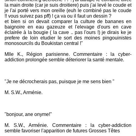
la main droite (car je suis droitiere) puis j'ai levé le coude et
je l'ai porté vers mon oreille (euh le combiné pas le coude
!! vous suivez pas pff) ! ça va ou il faut un dessin ?
et bien si on devait comparer la culture de bananes en
baignoire en eau gazeuze et l'elevage d'ours en cave
éclairée à la bougie ( la cave .. pas l'ours !) je dirais ke je
prefere de loin etudier le sort des moines pingouinistes
monosourcils du Boukistan central !"
Mlle K., Région parisienne. Commentaire : la cyber-
addiction prolongée semble déteriorer la santé mentale.
"Je ne décrocherais pas, puisque je me sens bien "
M. S.W., Arménie.
"bonjour, ane onyme!"
M. S.W., Arménie. Commentaire : la cyber-addiction
semble favoriser l'apparition de futures Grosses Têtes