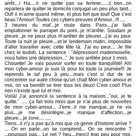
arrêt....! Ha.....il ne quitte pas sa femme......;( bon...on
reparlera de quitter le domicile conjugal un peu plus tard...
Ouf! il m'aime quand même, et plus fort que tout! Que c'est
beau l'Amour! Toutes ces cybers-preuves d'Amour...!!! ....
3 heures du mat'...je roule dans Paris....j'ai failli
emplafonner le parrapet du pont...je m'arrête. Soudain je
pleure...je ne peux plus m'arrêter de pleurer....j'ai eu peur.
Toute la nuit je pleure....et le lendemain matin, impossible
d'aller travailler avec cette tête là. J'ai eu peur.... Je file
chez le toubib. La sentence : "dépression! mademoiselle,
vous faites une dépression..." Je suis arrêtée pour 1 mois.
Chouette! Je vais pouvoir surfer en toute tranquillité! Ah!
mon cyber-amour je suis là pour toi toute la journée!!! Je
reprends le taf peu à peu....mais c'est si dur de se
concentrer sur autre chose qu'un chat! Mon cyber-amour et
moi, on va bientôt se tirer tous les deux! C'est cool! Plus
rien n'existe que lui et moi.
Voilà! J'ai annoncé la sentence à la maison..."oui, je te
quitte." ..... ça fait trois mois que je n'ai plus de nouvelles
de mon cyber-amour... J'erre...il me manque...je ne vis
plus....je me désintègre...je manque d'affection....je
pleure....je zone.... .....
Tiens...il n'y a pas qu'à moi que ce genre d'histoire arrive ?
... On en parle...on se comprend... On se rencontre ?
...pourquoi pas... Le net ? heu....merci! trop peu pour moi.