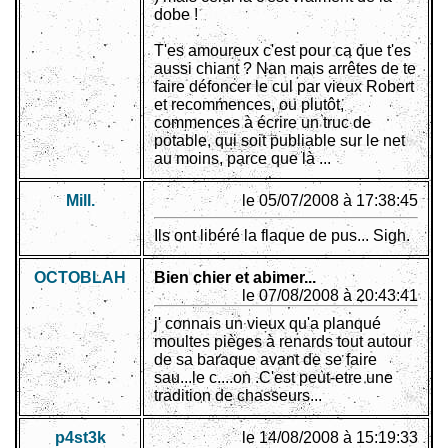
dobe !
T'es amoureux c'est pour ca que t'es
aussi chiant ? Nan mais arrêtes de te
faire défoncer le cul par vieux Robert
et recommences, ou plutôt,
commences à écrire un truc de
potable, qui soit publiable sur le net
au moins, parce que là ...
Mill.
le 05/07/2008 à 17:38:45
Ils ont libéré la flaque de pus... Sigh.
OCTOBLAH
Bien chier et abimer...
le 07/08/2008 à 20:43:41
j' connais un vieux qu'a planqué
moultes pièges à renards tout autour
de sa baraque avant de se faire
sau...le c....on .C'est peut-etre une
tradition de chasseurs...
p4st3k
le 14/08/2008 à 15:19:33