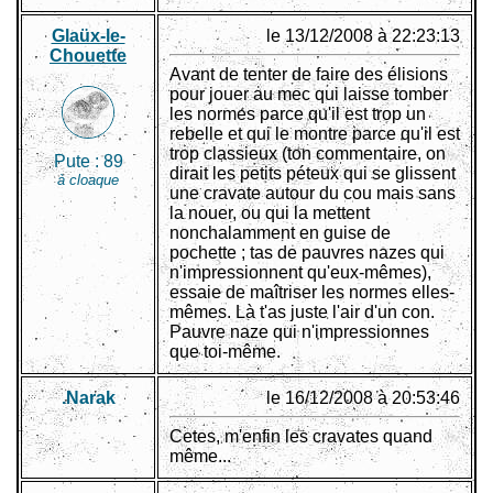
Glaüx-le-
le 13/12/2008 à 22:23:13
Chouette
Avant de tenter de faire des élisions
pour jouer au mec qui laisse tomber
les normes parce qu'il est trop un
rebelle et qui le montre parce qu'il est
trop classieux (ton commentaire, on
Pute :
89
dirait les petits péteux qui se glissent
à cloaque
une cravate autour du cou mais sans
la nouer, ou qui la mettent
nonchalamment en guise de
pochette ; tas de pauvres nazes qui
n'impressionnent qu'eux-mêmes),
essaie de maîtriser les normes elles-
mêmes. Là t'as juste l'air d'un con.
Pauvre naze qui n'impressionnes
que toi-même.
.Narak
le 16/12/2008 à 20:53:46
Cetes, m'enfin les cravates quand
même...