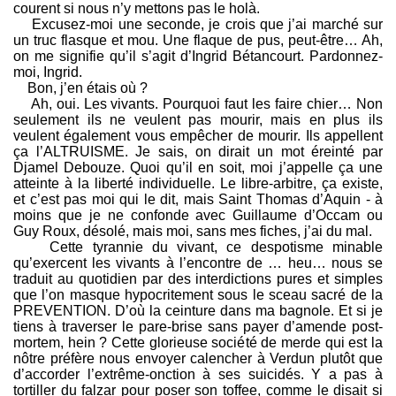
courent si nous n’y mettons pas le holà.
Excusez-moi une seconde, je crois que j’ai marché sur
un truc flasque et mou. Une flaque de pus, peut-être… Ah,
on me signifie qu’il s’agit d’Ingrid Bétancourt. Pardonnez-
moi, Ingrid.
Bon, j’en étais où ?
Ah, oui. Les vivants. Pourquoi faut les faire chier… Non
seulement ils ne veulent pas mourir, mais en plus ils
veulent également vous empêcher de mourir. Ils appellent
ça l’ALTRUISME. Je sais, on dirait un mot éreinté par
Djamel Debouze. Quoi qu’il en soit, moi j’appelle ça une
atteinte à la liberté individuelle. Le libre-arbitre, ça existe,
et c’est pas moi qui le dit, mais Saint Thomas d’Aquin - à
moins que je ne confonde avec Guillaume d’Occam ou
Guy Roux, désolé, mais moi, sans mes fiches, j’ai du mal.
Cette tyrannie du vivant, ce despotisme minable
qu’exercent les vivants à l’encontre de … heu… nous se
traduit au quotidien par des interdictions pures et simples
que l’on masque hypocritement sous le sceau sacré de la
PREVENTION. D’où la ceinture dans ma bagnole. Et si je
tiens à traverser le pare-brise sans payer d’amende post-
mortem, hein ? Cette glorieuse société de merde qui est la
nôtre préfère nous envoyer calencher à Verdun plutôt que
d’accorder l’extrême-onction à ses suicidés. Y a pas à
tortiller du falzar pour poser son toffee, comme le disait si