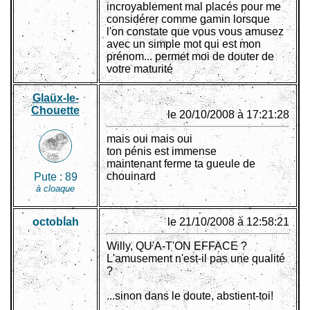
incroyablement mal placés pour me
considérer comme gamin lorsque
l'on constate que vous vous amusez
avec un simple mot qui est mon
prénom... permet moi de douter de
votre maturité
Glaüx-le-
Chouette
le 20/10/2008 à 17:21:28
mais oui mais oui
ton pénis est immense
maintenant ferme ta gueule de
chouinard
Pute :
89
à cloaque
octoblah
le 21/10/2008 à 12:58:21
Willy, QU'A-T'ON EFFACE ?
L'amusement n'est-il pas une qualité
?
...sinon dans le doute, abstient-toi!