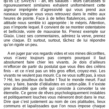
qu’ils LE SAVENT - ah, les salauds - leurs carcasses si
rigoureusement similaires exhalent uniformément cette
aigreur imprégnée d’agressivité qui vous prend aux
naseaux lorsque vous vous retrouvez dans le métro aux
heures de pointe. Face à de telles flatulences, une seule
attitude nous semble ici appropriée : le mépris. Attention,
pas n’importe lequel. Il convient de se montrer ostentatoire
et belliciste, voire de mauvaise foi. Prenez exemple sur
Glaüx. Lisez ses commentaires, admirez la verve, prenez
une claque. Et surtout, surtout, tâchez de lui répondre
qu’on rigole un peu.
A en juger par vos regards vides et vos mines déconfites,
vous n’avez toujours pas compris pourquoi il faut
absolument faire chier les vivants. Je dois d’ailleurs
m’efforcer de partir du postulat que vous êtes des crétins
finis - et ce n’est pas un très gros effort, croyez-moi. Les
vivants ne veulent pas mourir. Ca ne vous suffit pas, à vous
? Hé, les pouilleux du bulbe ! Tout le monde meurt. Faut
vous y faire, bande d’idéalistes en carton-pâte. Il n’existe
pire absurdité que celle qui consiste à convoiter la vie
éternelle. Ce genre de rêves psychologiquement instables
et politiquement louches vous mèneront droit dans le mur.
Dire que c’est justement au nom de ces platitudes, lieux
communs et lapalissades que l’on nous impose chaque