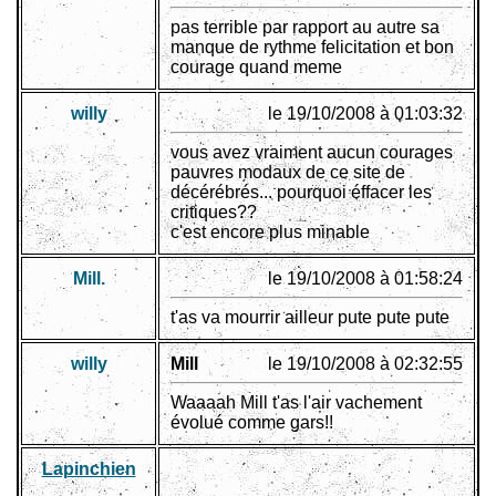
pas terrible par rapport au autre sa
manque de rythme felicitation et bon
courage quand meme
willy
le 19/10/2008 à 01:03:32
vous avez vraiment aucun courages
pauvres modaux de ce site de
décérébrés... pourquoi éffacer les
critiques??
c'est encore plus minable
Mill.
le 19/10/2008 à 01:58:24
t'as va mourrir ailleur pute pute pute
willy
Mill
le 19/10/2008 à 02:32:55
Waaaah Mill t'as l'air vachement
évolué comme gars!!
Lapinchien