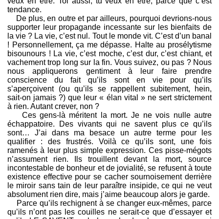
veux en être. Toi aussi, tu veux en être, parce que c’est
tendance.
De plus, en outre et par ailleurs, pourquoi devrions-nous
supporter leur propagande incessante sur les bienfaits de
la vie ? La vie, c’est nul. Tout le monde vit. C’est d’un banal
! Personnellement, ça me dépasse. Halte au prosélytisme
bisounours ! La vie, c’est moche, c’est dur, c’est chiant, et
vachement trop long sur la fin. Vous suivez, ou pas ? Nous
nous appliquerons gentiment à leur faire prendre
conscience du fait qu’ils sont en vie pour qu’ils
s’aperçoivent (ou qu’ils se rappellent subitement, hein,
sait-on jamais ?) que leur « élan vital » ne sert strictement
à rien. Autant crever, non ?
Ces gens-là méritent la mort. Je ne vois nulle autre
échappatoire. Des vivants qui ne savent plus ce qu’ils
sont… J’ai dans ma besace un autre terme pour les
qualifier : des frustrés. Voilà ce qu’ils sont, une fois
ramenés à leur plus simple expression. Ces pisse-mégots
n’assument rien. Ils trouillent devant la mort, source
incontestable de bonheur et de jovialité, se refusent à toute
existence effective pour se cacher sournoisement derrière
le miroir sans tain de leur paraître insipide, ce qui ne veut
absolument rien dire, mais j’aime beaucoup alors je garde.
Parce qu’ils rechignent à se changer eux-mêmes, parce
qu’ils n’ont pas les couilles ne serait-ce que d’essayer et