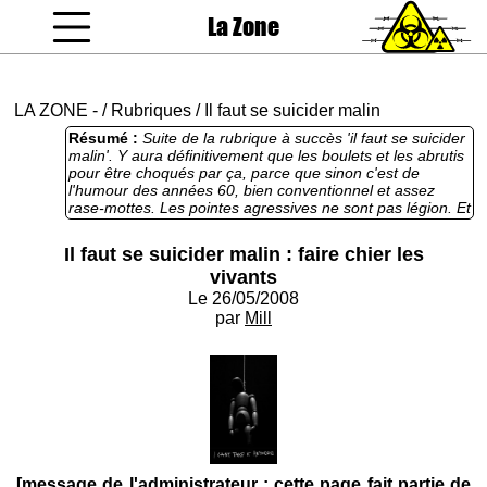
La Zone
coucou gamin
LA ZONE
-
/
Rubriques
/
Il faut se suicider malin
Résumé :
Suite de la rubrique à succès 'il faut se suicider
malin'. Y aura définitivement que les boulets et les abrutis
pour être choqués par ça, parce que sinon c'est de
l'humour des années 60, bien conventionnel et assez
rase-mottes. Les pointes agressives ne sont pas légion. Et
contrairement aux autres épisodes, c'est pas du
didacticiel, mais un mélange de considérations diverses et
Il faut se suicider malin : faire chier les
de digressions ennuyeuses dont on pourrait largement se
vivants
passer.
Le 26/05/2008
par
Mill
[message de l'administrateur : cette page fait partie de