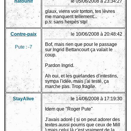
natounif
le 05/06/2008 à 23:34:27
glaux, viens voir tonton, tes lèvres
me manquent tellement...
p.s: sans herpès stp!
Contre-paix
le 10/06/2008 à 20:48:42
Bof, mais rien que pour le passage
Pute :
-7
sur Ingrid Bettancourt ça valait le
coup.
Pardon Ingrid.
Ah oui, et les guirlandes d'intestins,
sympa l'idée, mais j'ai testé, ça
marche pas. Trop fragile.
StayAlive
le 14/06/2008 à 17:19:30
Idem que "Roger Pute"
J'avais adoré ( si on peut adorer des
textes aussi pourris que ceux de Mill
) mais celui là c'est vraiment de la