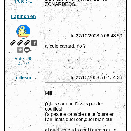
Pute :
-1
ZONARDEDS.
Lapinchien
le 22/10/2008 à 06:48:50
a 'culé canard, Yo ?
Pute :
98
à mort
millesim
le 27/10/2008 à 07:14:36
Mill,
j'étais sur que t'avais pas les
couilles!
t'a pas été capable de te foutre en
l'air! mais quel con,quel branleur!
et quel texte a la con! t'aurais du le