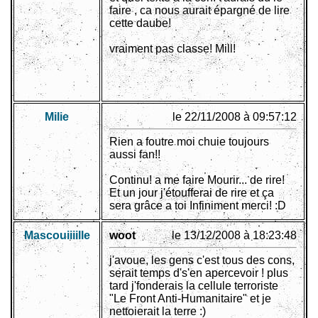
faire , ca nous aurait épargné de lire
cette daube!
vraiment pas classe! Mill!
Milie
le 22/11/2008 à 09:57:12
Rien a foutre moi chuie toujours
aussi fan!!
Continu! a me faire Mourir... de rire!
Et un jour j'étoufferai de rire et ça
sera grâce a toi Infiniment merci! :D
Mascouiiiille
woot
le 13/12/2008 à 18:23:48
j'avoue, les gens c'est tous des cons,
serait temps d's'en apercevoir ! plus
tard j'fonderais la cellule terroriste
"Le Front Anti-Humanitaire" et je
nettoierait la terre :)