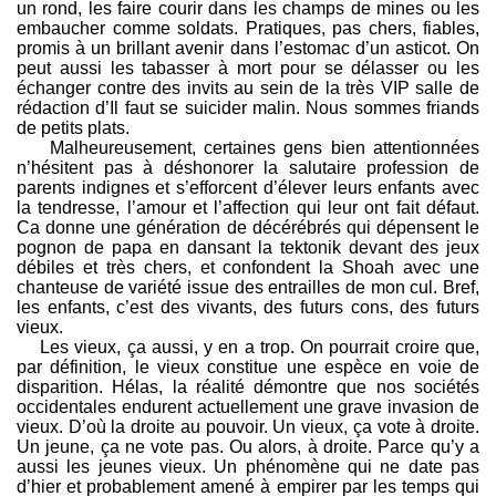
un rond, les faire courir dans les champs de mines ou les
embaucher comme soldats. Pratiques, pas chers, fiables,
promis à un brillant avenir dans l’estomac d’un asticot. On
peut aussi les tabasser à mort pour se délasser ou les
échanger contre des invits au sein de la très VIP salle de
rédaction d’Il faut se suicider malin. Nous sommes friands
de petits plats.
Malheureusement, certaines gens bien attentionnées
n’hésitent pas à déshonorer la salutaire profession de
parents indignes et s’efforcent d’élever leurs enfants avec
la tendresse, l’amour et l’affection qui leur ont fait défaut.
Ca donne une génération de décérébrés qui dépensent le
pognon de papa en dansant la tektonik devant des jeux
débiles et très chers, et confondent la Shoah avec une
chanteuse de variété issue des entrailles de mon cul. Bref,
les enfants, c’est des vivants, des futurs cons, des futurs
vieux.
Les vieux, ça aussi, y en a trop. On pourrait croire que,
par définition, le vieux constitue une espèce en voie de
disparition. Hélas, la réalité démontre que nos sociétés
occidentales endurent actuellement une grave invasion de
vieux. D’où la droite au pouvoir. Un vieux, ça vote à droite.
Un jeune, ça ne vote pas. Ou alors, à droite. Parce qu’y a
aussi les jeunes vieux. Un phénomène qui ne date pas
d’hier et probablement amené à empirer par les temps qui