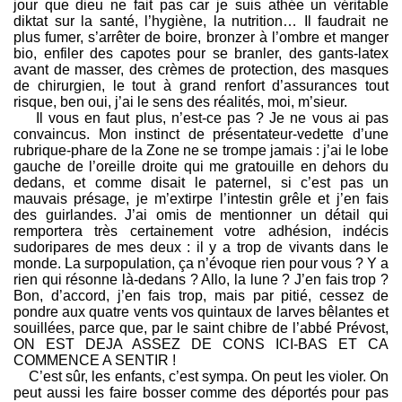
jour que dieu ne fait pas car je suis athée un véritable
diktat sur la santé, l’hygiène, la nutrition… Il faudrait ne
plus fumer, s’arrêter de boire, bronzer à l’ombre et manger
bio, enfiler des capotes pour se branler, des gants-latex
avant de masser, des crèmes de protection, des masques
de chirurgien, le tout à grand renfort d’assurances tout
risque, ben oui, j’ai le sens des réalités, moi, m’sieur.
Il vous en faut plus, n’est-ce pas ? Je ne vous ai pas
convaincus. Mon instinct de présentateur-vedette d’une
rubrique-phare de la Zone ne se trompe jamais : j’ai le lobe
gauche de l’oreille droite qui me gratouille en dehors du
dedans, et comme disait le paternel, si c’est pas un
mauvais présage, je m’extirpe l’intestin grêle et j’en fais
des guirlandes. J’ai omis de mentionner un détail qui
remportera très certainement votre adhésion, indécis
sudoripares de mes deux : il y a trop de vivants dans le
monde. La surpopulation, ça n’évoque rien pour vous ? Y a
rien qui résonne là-dedans ? Allo, la lune ? J’en fais trop ?
Bon, d’accord, j’en fais trop, mais par pitié, cessez de
pondre aux quatre vents vos quintaux de larves bêlantes et
souillées, parce que, par le saint chibre de l’abbé Prévost,
ON EST DEJA ASSEZ DE CONS ICI-BAS ET CA
COMMENCE A SENTIR !
C’est sûr, les enfants, c’est sympa. On peut les violer. On
peut aussi les faire bosser comme des déportés pour pas