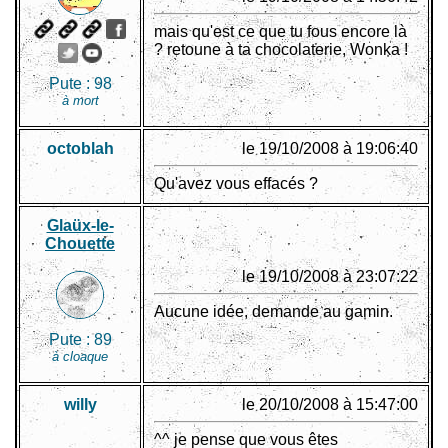
mais qu'est ce que tu fous encore là
? retoune à ta chocolaterie, Wonka !
Pute :
98
à mort
octoblah
le 19/10/2008 à 19:06:40
Qu'avez vous effacés ?
Glaüx-le-
Chouette
le 19/10/2008 à 23:07:22
Aucune idée, demande au gamin.
Pute :
89
à cloaque
willy
le 20/10/2008 à 15:47:00
^^ je pense que vous êtes