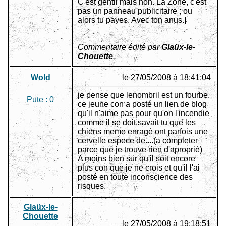
C'est gentil mais non. La Zone, c'est
pas un panneau publicitaire ; ou
alors tu payes. Avec ton anus.]
Commentaire édité par
Glaüx-le-
Chouette
.
Wold
le 27/05/2008 à 18:41:04
je pense que lenombril est un fourbe.
Pute :
0
ce jeune con a posté un lien de blog
qu'il n'aime pas pour qu'on l'incendie
comme il se doit,savait tu que les
chiens meme enragé ont parfois une
cervelle espece de....(a completer
parce que je trouve rien d'aproprié)
A moins bien sur qu'il soit encore
plus con que je ne crois et qu'il l'ai
posté en toute inconscience des
risques.
Glaüx-le-
Chouette
le 27/05/2008 à 19:18:51