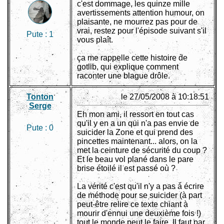
c'est dommage, les quinze mille
avertissements attention humour, on
plaisante, ne mourrez pas pour de
vrai, restez pour l'épisode suivant s'il
Pute :
1
vous plaît.
ça me rappelle cette histoire de
gotlib, qui explique comment
raconter une blague drôle.
Tonton
le 27/05/2008 à 10:18:51
Serge
Eh mon ami, il ressort en tout cas
qu'il y en a un qui n'a pas envie de
Pute :
0
suicider la Zone et qui prend des
pincettes maintenant... alors, on la
met la ceinture de sécurité du coup ?
Et le beau vol plané dans le pare
brise étoilé il est passé où ?
La vérité c'est qu'il n'y a pas à écrire
de méthode pour se suicider (à part
peut-être relire ce texte chiant à
mourir d'ennui une deuxième fois !)
tout le monde peut le faire. Il faut par