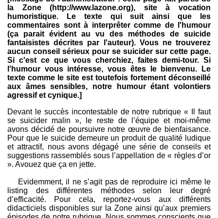
la Zone (http://www.lazone.org), site à vocation
humoristique. Le texte qui suit ainsi que les
commentaires sont à interprêter comme de l'humour
(ça parait évident au vu des méthodes de suicide
fantaisistes décrites par l'auteur). Vous ne trouverez
aucun conseil sérieux pour se suicider sur cette page.
Si c'est ce que vous cherchiez, faites demi-tour. Si
l'humour vous intéresse, vous êtes le bienvenu. Le
texte comme le site est toutefois fortement déconseillé
aux âmes sensibles, notre humour étant volontiers
agressif et cynique.]
Devant le succès incontestable de notre rubrique « Il faut
se suicider malin », le reste de l’équipe et moi-même
avons décidé de poursuivre notre œuvre de bienfaisance.
Pour que le suicide demeure un produit de qualité ludique
et attractif, nous avons dégagé une série de conseils et
suggestions rassemblés sous l’appellation de « règles d’or
». Avouez que ça en jette.
Evidemment, il ne s’agit pas de reproduire ici même le
listing des différentes méthodes selon leur degré
d’efficacité. Pour cela, reportez-vous aux différents
didacticiels disponibles sur la Zone ainsi qu’aux premiers
épisodes de notre rubrique. Nous sommes conscients que