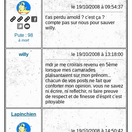
le 19/10/2008 à 09:54:37
t'as perdu arnold ? c'est ça ?
compte pas sur nous pour sauver
willy.
Pute :
98
à mort
willy
le 19/10/2008 à 13:18:00
mdr je me croirais revenu en 5ème
lorsque mes camarades
plaisantaient sur mon prénom...
chacun de vos posts ne fait que
conforter mon opinion. vous ne savez
ni écrire, ni reflechir, ni faire preuve
de respect et de finesse d'ésprit c'est
pitoyable
Lapinchien
le 19/10/2008 à 14:50:42