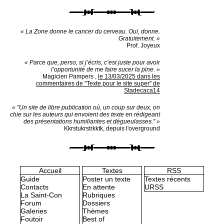
« La Zone donne le cancer du cerveau. Oui, donne.
Gratuitement. »
Prof. Joyeux
« Parce que, perso, si j’écris, c’est juste pour avoir
l’opportunité de me faire sucer la pine. »
Magicien Pampers
,
le 13/03/2025 dans les
commentaires de "Texte pour le site super" de
Stadecaca14
« "Un site de libre publication où, un coup sur deux, on
chie sur les auteurs qui envoient des texte en rédigeant
des présentations humiliantes et dégueulasses." »
Kkrstukrstrkktk, depuis l'overground
Accueil
Textes
RSS
Guide
Poster un texte
Textes récents
Contacts
En attente
URSS
La Saint-Con
Rubriques
Forum
Dossiers
Galeries
Thèmes
Foutoir
Best of