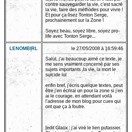
contre sauvegarder la vie, c'est sacré
la vie, faire des méthodes pour vivre !
Et pour ça lisez Tonton Serge,
prochainement sur la Zone !
Soyez beau, soyez libre, soyez pro-
life avec Tonton Serge...
LENOMBIRL
le 27/05/2008 à 16:59:46
Salut, j'ai beaucoup aimé ce texte, je
me sens vraiment concerné par ses
sujets importants ,la vie, la mort le
suicide lol
enfin bref, j'écris quelque textes, peut
être j'en écrirai un pour la zone si j'en
ai le courage, en attendant voilà
l'adresse de mon blog pour cuex qui
ont que ça à foutre.
[edit Glaüx : j'ai viré le lien putassier.