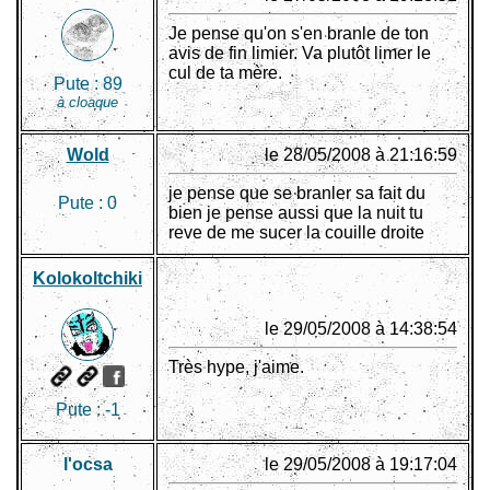
Je pense qu'on s'en branle de ton
avis de fin limier. Va plutôt limer le
cul de ta mère.
Pute :
89
à cloaque
Wold
le 28/05/2008 à 21:16:59
je pense que se branler sa fait du
Pute :
0
bien je pense aussi que la nuit tu
reve de me sucer la couille droite
Kolokoltchiki
le 29/05/2008 à 14:38:54
Très hype, j'aime.
Pute :
-1
l'ocsa
le 29/05/2008 à 19:17:04