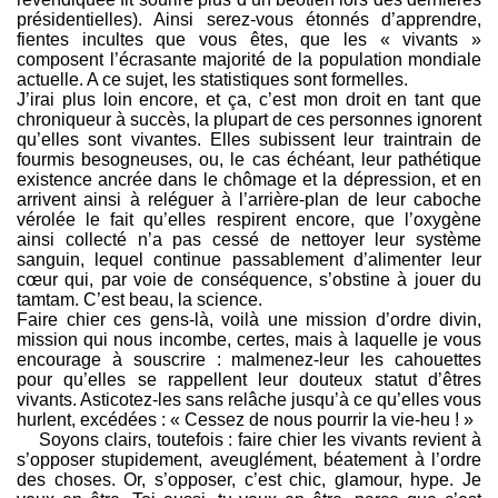
présidentielles). Ainsi serez-vous étonnés d’apprendre,
fientes incultes que vous êtes, que les « vivants »
composent l’écrasante majorité de la population mondiale
actuelle. A ce sujet, les statistiques sont formelles.
J’irai plus loin encore, et ça, c’est mon droit en tant que
chroniqueur à succès, la plupart de ces personnes ignorent
qu’elles sont vivantes. Elles subissent leur traintrain de
fourmis besogneuses, ou, le cas échéant, leur pathétique
existence ancrée dans le chômage et la dépression, et en
arrivent ainsi à reléguer à l’arrière-plan de leur caboche
vérolée le fait qu’elles respirent encore, que l’oxygène
ainsi collecté n’a pas cessé de nettoyer leur système
sanguin, lequel continue passablement d’alimenter leur
cœur qui, par voie de conséquence, s’obstine à jouer du
tamtam. C’est beau, la science.
Faire chier ces gens-là, voilà une mission d’ordre divin,
mission qui nous incombe, certes, mais à laquelle je vous
encourage à souscrire : malmenez-leur les cahouettes
pour qu’elles se rappellent leur douteux statut d’êtres
vivants. Asticotez-les sans relâche jusqu’à ce qu’elles vous
hurlent, excédées : « Cessez de nous pourrir la vie-heu ! »
Soyons clairs, toutefois : faire chier les vivants revient à
s’opposer stupidement, aveuglément, béatement à l’ordre
des choses. Or, s’opposer, c’est chic, glamour, hype. Je