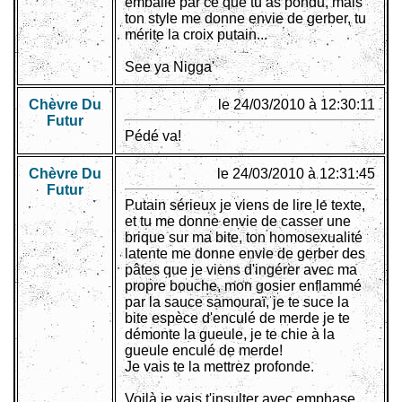
emballé par ce que tu as pondu, mais
ton style me donne envie de gerber, tu
mérite la croix putain...
See ya Nigga'
Chèvre Du
le 24/03/2010 à 12:30:11
Futur
Pédé va!
Chèvre Du
le 24/03/2010 à 12:31:45
Futur
Putain sérieux je viens de lire le texte,
et tu me donne envie de casser une
brique sur ma bite, ton homosexualité
latente me donne envie de gerber des
pâtes que je viens d'ingérer avec ma
propre bouche, mon gosier enflammé
par la sauce samouraï, je te suce la
bite espèce d'enculé de merde je te
démonte la gueule, je te chie à la
gueule enculé de merde!
Je vais te la mettrez profonde.
Voilà je vais t'insulter avec emphase