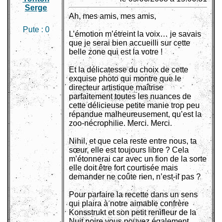
Serge
Ah, mes amis, mes amis,
Pute :
0
L’émotion m’étreint la voix… je savais
que je serai bien accueilli sur cette
belle zone qui est la votre !
Et la délicatesse du choix de cette
exquise photo qui montre que le
directeur artistique maîtrise
parfaitement toutes les nuances de
cette délicieuse petite manie trop peu
répandue malheureusement, qu’est la
zoo-nécrophilie. Merci. Merci.
Nihil, et que cela reste entre nous, ta
sœur, elle est toujours libre ? Cela
m’étonnerai car avec un fion de la sorte
elle doit être fort courtisée mais
demander ne coûte rien, n’est-il pas ?
Pour parfaire la recette dans un sens
qui plaira à notre aimable confrère
Konsstrukt et son petit renifleur de la
Nuit noire vous pouvez également