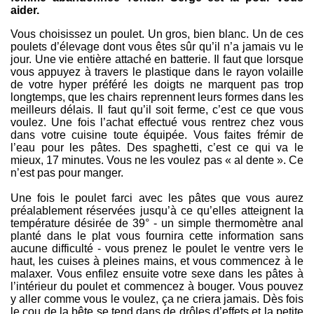
aider.
Vous choisissez un poulet. Un gros, bien blanc. Un de ces
poulets d’élevage dont vous êtes sûr qu’il n’a jamais vu le
jour. Une vie entière attaché en batterie. Il faut que lorsque
vous appuyez à travers le plastique dans le rayon volaille
de votre hyper préféré les doigts ne marquent pas trop
longtemps, que les chairs reprennent leurs formes dans les
meilleurs délais. Il faut qu’il soit ferme, c’est ce que vous
voulez. Une fois l’achat effectué vous rentrez chez vous
dans votre cuisine toute équipée. Vous faites frémir de
l’eau pour les pâtes. Des spaghetti, c’est ce qui va le
mieux, 17 minutes. Vous ne les voulez pas « al dente ». Ce
n’est pas pour manger.
Une fois le poulet farci avec les pâtes que vous aurez
préalablement réservées jusqu’à ce qu’elles atteignent la
température désirée de 39° - un simple thermomètre anal
planté dans le plat vous fournira cette information sans
aucune difficulté - vous prenez le poulet le ventre vers le
haut, les cuises à pleines mains, et vous commencez à le
malaxer. Vous enfilez ensuite votre sexe dans les pâtes à
l’intérieur du poulet et commencez à bouger. Vous pouvez
y aller comme vous le voulez, ça ne criera jamais. Dès fois
le cou de la bête se tend dans de drôles d’effets et la petite