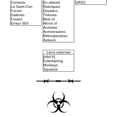
Contacts
En attente
URSS
La Saint-Con
Rubriques
Forum
Dossiers
Galeries
Thèmes
Foutoir
Best of
Erreur 503
Worst of
Archives
Anniversaires
Rétrospectives
Auteurs
Liens externes
[nihil.fr]
Entertaining
Monkeys
Squeeze