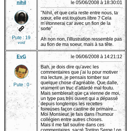
nihil
le 05/06/2008 à 18:30:01
"Nihil, et que cela reste entre nous, ta
sœur, elle est toujours libre ? Cela
m’étonnerai car avec un fion de la
sorte"
Pute :
19
Ah non non, l'illustration ressemble pas
void
au fion de ma soeur, mais à sa tête.
EvG
le 06/06/2008 à 14:21:12
Bah, je dois dire qu'avec les
commentaires que j'ai lu pour motiver
ma lecture, je pensais tomber sur
quelque chose d'agréable. Que dalle,
Pute :
0
vraiment un truc d'attardé mal foutu.
Mais semblerait que ça vienne de moi,
un type pas très ouvert qui a dépassé
depuis longtemps les recettes
foireuses façon cantine de primaire...
Moi Monsieur, je fais dans l'humour
collégien entre autres choses.
Mais il me fait sourire dans ces
commentaires, sacré Tonton Serge ! on