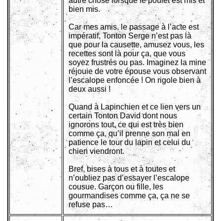
autre chose lorsque le poulet est mis et
bien mis.
Car mes amis, le passage à l’acte est
impératif, Tonton Serge n’est pas là
que pour la causette, amusez vous, les
recettes sont là pour ça, que vous
soyez frustrés ou pas. Imaginez la mine
réjouie de votre épouse vous observant
l’escalope enfoncée ! On rigole bien à
deux aussi !
Quand à Lapinchien et ce lien vers un
certain Tonton David dont nous
ignorons tout, ce qui est très bien
comme ça, qu’il prenne son mal en
patience le tour du lapin et celui du
chien viendront.
Bref, bises à tous et à toutes et
n’oubliez pas d’essayer l’escalope
cousue. Garçon ou fille, les
gourmandises comme ça, ça ne se
refuse pas…