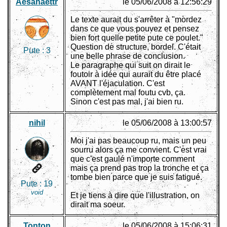
Aesahaettr
le 05/06/2008 à 12:56:29
Le texte aurait du s'arrêter à "mordez
dans ce que vous pouvez et pensez
bien fort quelle petite pute ce poulet."
Question de structure, bordel. C'était
Pute :
3
une belle phrase de conclusion.
Le paragraphe qui suit on dirait le
foutoir à idée qui aurait du être placé
AVANT l'éjaculation. C'est
complètement mal foutu cvb, ça.
Sinon c'est pas mal, j'ai bien ru.
nihil
le 05/06/2008 à 13:00:57
Moi j'ai pas beaucoup ru, mais un peu
sourru alors ça me convient. C'est vrai
que c'est gaulé n'importe comment
mais ça prend pas trop la tronche et ça
tombe bien parce que je suis fatigué.
Pute :
19
void
Et je tiens à dire que l'illustration, on
dirait ma soeur.
Tonton
le 05/06/2008 à 15:06:31