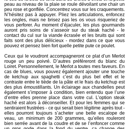
peau au niveau de la plaie se roule dévoilant une chair un
peu rose et gonflée. Concentrez vous sur les craquements.
N’hésitez pas à appuyer. Pliez les articulations, enfoncez
les ongles, mais ne brisez pas les os vous risqueriez de
vous perforer. Au moment d’éjaculer, les plus gourmands
auront pris soins de s’asseoir sur du steak haché - le
contact du cul sur la viande écrasée et les bruits qui sont
faits sont des plus délicieux - mordez dans ce que vous
pouvez et pensez bien fort quelle petite pute ce poulet.
Ceux qui le voudront accompagneront ce plat d’un Merlot
rouge un peu poivré. D’autres préféreront du blanc du
Loiret. Personnellement, le Merlot a toutes mes faveurs. En
cas de blues, vous pouvez également ajouter une touche
de ketchup aux spaghetti c’est du plus bel effet et le
contraste entre le tiède de la pâte et le frais du ketchup est
des plus émoustillants. Un éclairage aux chandelles peut
également s’imposer à condition, bien entendu que l’une
d’entre elles prenne place dans votre cul. L’option steak
haché est alors à déconseiller. Et pour les femmes qui se
sentiraient frustrées - ce qui serait bien légitime après tout -
elles pourront toujours s’acheter une belle escalope de
veau, un minimum de 200 grammes, qu’elles rouleront
bien serrée avant de la coudre et de se l’enfoncer comme
un gros gode dans la fond du ventre, ça change des