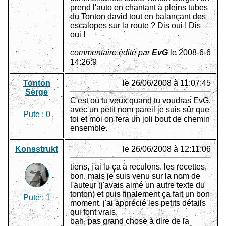
prend l'auto en chantant à pleins tubes
du Tonton david tout en balançant des
escalopes sur la route ? Dis oui ! Dis
oui !
commentaire édité par
EvG
le 2008-6-6
14:26:9
Tonton
le 26/06/2008 à 11:07:45
Serge
C'est où tu veux quand tu voudras EvG,
avec un petit nom pareil je suis sûr que
Pute :
0
toi et moi on fera un joli bout de chemin
ensemble.
Konsstrukt
le 26/06/2008 à 12:11:06
tiens, j'ai lu ça à reculons. les recettes,
bon. mais je suis venu sur la nom de
l'auteur (j'avais aimé un autre texte du
tonton) et puis finalement ça fait un bon
Pute :
1
moment. j'ai apprécié les petits détails
qui font vrais.
bah, pas grand chose à dire de la