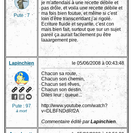
je m'attendais à une recette débile et
pas drôle, et voila une recette débile et
ma fois bien foutue, et même si c'est
Pute :
7
loin d'être transcendant j'ai rigolé.
Ecriture fluide et seyante, c'est con
mais bien fait, surtout que sur un sujet
pareil ça aurait facilement pu être
laaargement pire.
Lapinchien
le 05/06/2008 à 00:43:48
Chacun sa route,
Chacun son chemin,
Chacun ses rêves,
Chacun son destin.
Dites leur : queue...
http://www.youtube.com/watch?
Pute :
97
v=DLBFNDdRf2A
à mort
Commentaire édité par
Lapinchien
.