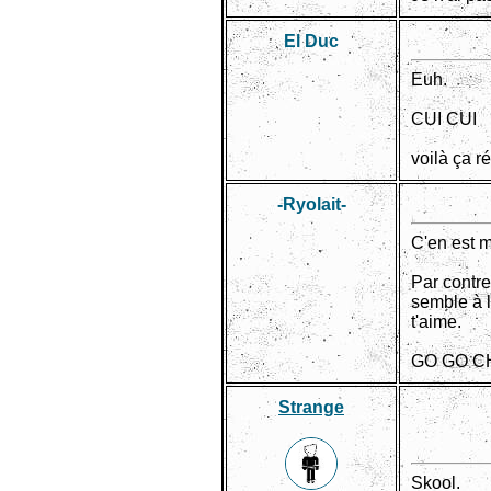
El Duc
Euh.
CUI CUI
voilà ça r
-Ryolait-
C'en est 
Par contre
semble à l
t'aime.
GO GO C
Strange
Skool.