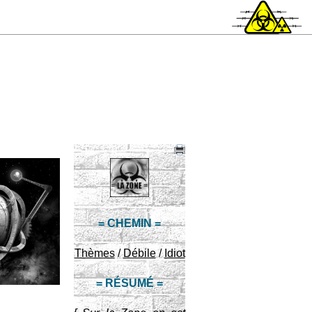
= CHEMIN =
Thèmes
/
Débile
/
Idiot
= RÉSUMÉ =