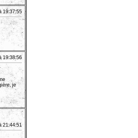
à 19:37:55
à 19:38:56
 me
ière, je
à 21:44:51