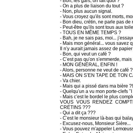
- Bon, les gars, on fait quoi ?
- On a plus de liaison du tout ?
- Non, plus aucun signal.
- Vous croyez qu'ils sont morts, m
- Bon dieu, crétin, ne parle pas de
- Peut-être qu'ils sont tous aux toile
- TOUS EN MÊME TEMPS ?
- Bah, je ne sais pas, moi... j'essay
- Mais mon général... vous savez qu
Il n'y aurait jamais assez de papier
- Bon, qui veut un café ?
- C'est pas qu'on s'emmerde, mais je
- MON GÉNÉRAL, ENFIN !
- Alors, personne ne veut de café ?
- MAIS ON S'EN TAPE DE TON C
- Va chier.
- Mais qui a pissé dans ma bière ?!
- Quelqu'un a vu mon porte-clefs "
- Mais c'est le bordel le plus complet
VOUS VOUS RENDEZ COMPTE
CRÉTINS ???
- Qui a dit ça ???
- C'est le monsieur là-bas qui balay
- Excusez-nous, Monsieur Sière...
- Vous pouvez m'appeler Lemœuss