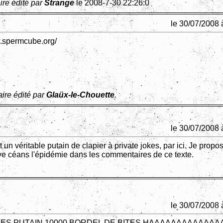
re édité par
Strange
le 2008-7-30 22:26:0
le 30/07/2008 
w.spermcube.org/
re édité par
Glaüx-le-Chouette
.
le 30/07/2008 
 un véritable putain de clapier à private jokes, par ici. Je propo
ve céans l'épidémie dans les commentaires de ce texte.
le 30/07/2008 
ITES PUTAIN 10000 BORDEL DE BITES HAAAAAAAAAAAA