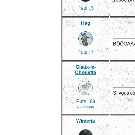
Pute :
3
Hag
BÔÔÔAAA
Pute :
7
Glaüx-le-
Chouette
Si vous co
Pute :
89
à cloaque
Winteria