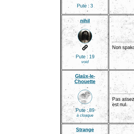
Pute :
3
nihil
Non spako
Pute :
19
void
Glaüx-le-
Chouette
Pas assez
est nul.
Pute :
89
à cloaque
Strange