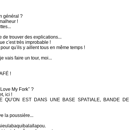
on général ?
 malheur !
ttes...
e de trouver des explications...
e c'est très improbable !
 pour qu'ils y aillent tous en même temps !
 vais faire un tour, moi...
AFÉ !
I Love My Fork" ?
, ici !
 QU'ON EST DANS UNE BASE SPATIALE, BANDE D
e la poussière...
ieulabaquibalaïlapou.