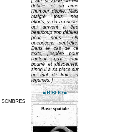
[ Sur la Zone on est
débiles et on aime
l'humour débile. Mais
malgré tous nos
efforts, y en a encore
qui arrivent à être
beaucoup trop débiles
pour nous. Ou
québecons, peut-être.
Dans le cas de ce
texte, j'espère pour
l'auteur qu'il était
bourré et désoeuvré,
sinon il a sa place sur
un étal de fruits et
légumes. ]
= BIBLIO =
E SOMBRES
Base spatiale