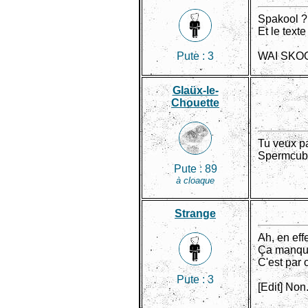
Spakool ?
Et le texte
Pute :
3
WAI SKOO
Glaüx-le-
Chouette
Tu veux pa
Spermcub
Pute :
89
à cloaque
Strange
Ah, en eff
Ça manque
C'est par 
Pute :
3
[Edit] Non