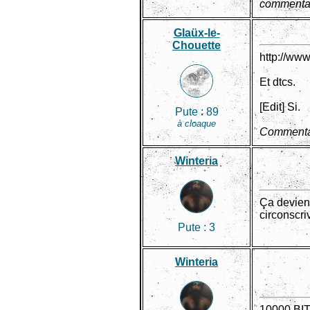
commentai
Glaüx-le-
Chouette
http://ww
Et dtcs.
[Edit] Si.
Pute :
89
à cloaque
Commentai
Winteria
Ça devient
circonscri
Pute :
3
Winteria
10000 B