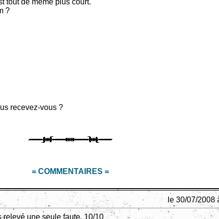
st tout de même plus court.
im ?
ous recevez-vous ?
= COMMENTAIRES =
le 30/07/2008 
s relevé une seule faute. 10/10