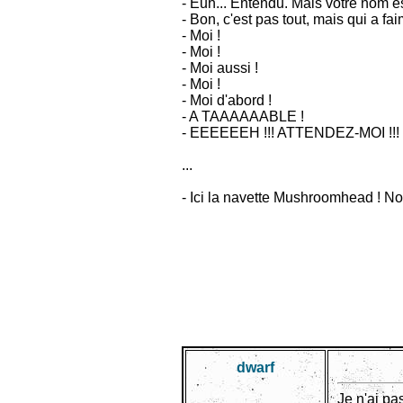
- Euh... Entendu. Mais votre nom e
- Bon, c'est pas tout, mais qui a fa
- Moi !
- Moi !
- Moi aussi !
- Moi !
- Moi d'abord !
- A TAAAAAABLE !
- EEEEEEH !!! ATTENDEZ-MOI !!!
...
- Ici la navette Mushroomhead ! N
dwarf
Je n'ai pa