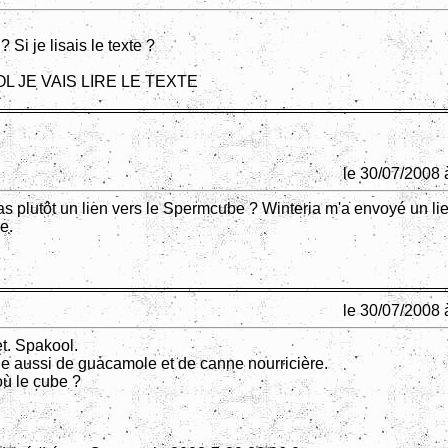
 ? Si je lisais le texte ?
L JE VAIS LIRE LE TEXTE
le 30/07/2008 
s plutôt un lien vers le Spermcube ? Winteria m'a envoyé un lie
e.
le 30/07/2008 
et. Spakool.
 aussi de guacamole et de canne nourricière.
où le cube ?
.