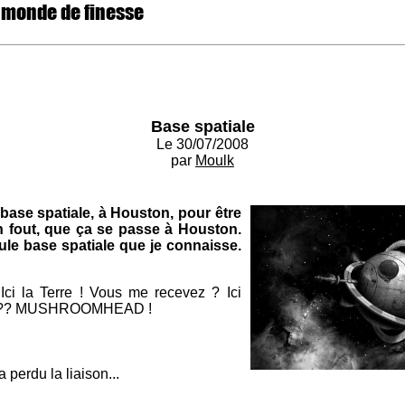
 monde de finesse
Base spatiale
Le 30/07/2008
par
Moulk
ase spatiale, à Houston, pour être
en fout, que ça se passe à Houston.
eule base spatiale que je connaisse.
ci la Terre ! Vous me recevez ? Ici
??? MUSHROOMHEAD !
 perdu la liaison...