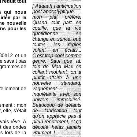
 réduit tout
[ Aaaaah l'anticipation
post-apocalyptique,
n qui nous
mon plat préféré.
idée par le
Quand tout part en
ne nouvelle
couille, que la vie
ons pour les
quotidienne se
change en survie, que
toutes les règles
volent en éclats...
 30h12 et un
C'est trop cool comme
e savait pas
genre. Sauf que là,
programmes de
foin de Mad Max en
collant moulant, on a
plutôt affaire à une
nouvelle standard,
urellement de
vaguement
inquiétante avec son
univers immobilisé.
rtement : mon
Beaucoup de défauts
elle, s’était
de fabrication font
qu'on apprécie pas à
vais rêve. A
plein rendement, et ça
et des ondes
décolle hélas jamais
s lors de la
vraiment. ]