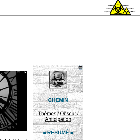
= CHEMIN =
Thèmes
/
Obscur
/
Anticipation
= RÉSUMÉ =