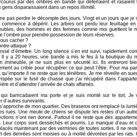
arcourus par des ombres en bande qui déferlaient et rasaient t
gens disparaissaient dans un repos illimité.
 ne pas perdre le décompte des jours. Vingt et un jours que je 
 commence à dépérir. Les arbres ont perdu leur feuillage en pl
eubles, des hommes et des femmes comme moi guettent le mo
e l’ombre pour prendre possession de leurs réserves.
ous cacher ?
ntre-attaque ?
cessé d’émettre. Un long silence s’en est suivi, rapidement co
 Il y a 20 heures, une bande a mis le feu à la boutique du
 immeuble, je ne suis plus en sécurité ici. Ils entreront bie
ment au crible pour récupérer ce qui peut l’être. Pour ma part
t, qu’importe il ne reste que les ténèbres. Je me réveille en sueu
rispée sur le fusil de chasse que j’ai récupéré dans l’apparte
ière et d’attendre l’arrivée de chats affamés.
ui barricadaient ma porte et je suis monté sur le toit. Je
 d’autres survivants.
 s’approche de mon quartier. Des braseros ont remplacé la lumiè
s rues. Une meute de chiens se dispute les restes d’un autr
tions n’ont rien donné. Partout il ne reste que des appartem
. Leur corps sont desséchés et pourris. Le manque d’eau et d
placés maintenant par des vermines de toutes sortes. Il ne res
rt des denrées sont moisies ou à moitié dévorées par les rats.