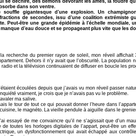
qui se déchire, des démons dévorant les âmes, la foudre qui
absorbe dans son ventre.
e souffle gigantesque d’une explosion. Un champigno
fractions de secondes, issu d’une coalition extrémiste gu
te. Peut-être une grande épidémie à l’échelle mondiale, u
le manque d’eau douce et se propageant plus vite que les d
 la recherche du premier rayon de soleil, mon réveil affichait
artement. Dehors il n’y avait que l’obscurité. La population n
 radio et la télévision continuaient de diffuser en boucle les 
s’étaient écoulées depuis que j’avais vu mon réveil passer nat
nquiété vraiment, je crois que je n’avais pas vu le problème.
 avaler ma salive.
isais le tour de tout ce qui pouvait donner l’heure dans l’appa
uisine, le magnéto. La vieille pendule à aiguille dans le grenier, 
 j’ai essayé de me convaincre qu’il ne s’agissait que d’un mau
de toutes les horloges digitales de l’appart, peut-être un eff
rique, un dysfonctionnement qui avait échappé aux contrôle