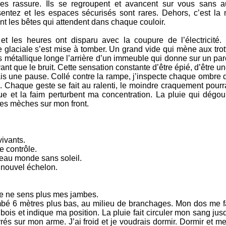
es rassure. Ils se regroupent et avancent sur vous sans a
ssentez et les espaces sécurisés sont rares. Dehors, c’est l
ont les bêtes qui attendent dans chaque couloir.
 et les heures ont disparu avec la coupure de l’électricité.
e glaciale s’est mise à tomber. Un grand vide qui mène aux trot
 métallique longe l’arrière d’un immeuble qui donne sur un par
yant que le bruit. Cette sensation constante d’être épié, d’être un
s une pause. Collé contre la rampe, j’inspecte chaque ombre d
Chaque geste se fait au ralenti, le moindre craquement pourrai
e et la faim perturbent ma concentration. La pluie qui dégo
les mèches sur mon front.
vivants.
e contrôle.
eau monde sans soleil.
 nouvel échelon.
 Je ne sens plus mes jambes.
mbé 6 mètres plus bas, au milieu de branchages. Mon dos me fai
is et indique ma position. La pluie fait circuler mon sang jusqu
és sur mon arme. J’ai froid et je voudrais dormir. Dormir et me