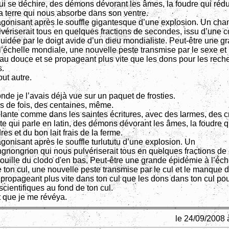
ui se déchire, des démons dévorant les âmes, la foudre qui rédui
a terre qui nous absorbe dans son ventre.
gonisant après le souffle gigantesque d’une explosion. Un ch
vériserait tous en quelques fractions de secondes, issu d’une co
uidée par le doigt avide d’un dieu mondialiste. Peut-être une g
’échelle mondiale, une nouvelle peste transmise par le sexe et 
u douce et se propageant plus vite que les dons pour les rech
s.
tout autre.
nde je l’avais déjà vue sur un paquet de frosties.
s de fois, des centaines, même.
llante comme dans les saintes écritures, avec des larmes, des cr
te qui parle en latin, des démons dévorant les âmes, la foudre q
res et du bon lait frais de la ferme.
onisant après le souffle turlututu d’une explosion. Un
nongnon qui nous pulvériserait tous en quelques fractions de 
ouille du clodo d'en bas. Peut-être une grande épidémie à l’éch
 ton cul, une nouvelle peste transmise par le cul et le manque 
propageant plus vite dans ton cul que les dons dans ton cul pou
cientifiques au fond de ton cul.
rt que je me révéya.
le 24/09/2008 