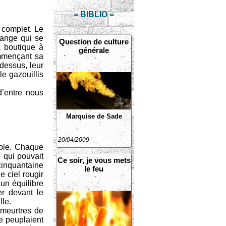
= BIBLIO =
e complet. Le
orange qui se
Question de culture
a boutique à
générale
ommençant sa
dessus, leur
le gazouillis
d’entre nous
Marquise de Sade
20/04/2009
uble. Chaque
e qui pouvait
Ce soir, je vous mets
 cinquantaine
le feu
 ciel rougir
 un équilibre
er devant le
lle.
 meurtres de
e peuplaient