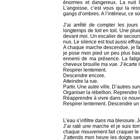
énormes et dangereux. La nuit l
L’angoisse, c’est vous qui la re
gangs d’ombres. A l’intérieur, ce s
J’ai arrêté de compter les jours
longtemps de toit en toit. Une plui
devant moi. Un escalier de secours
nus. Le silence est tout aussi effra
A chaque marche descendue, je fai
je pose mon pied un peu plus bas. 
ennemi de ma présence. La fatigu
cheveux brouille ma vue. J’écarte 
Respirer lentement.
Descendre encore.
Atteindre la rue.
Partir. Une autre ville. D’autres sur
Organiser la rébellion. Reprendre l
Réapprendre à vivre dans ce nouv
Respirer lentement. Descendre un
L’eau s’infiltre dans ma blessure.
J’ai raté une marche et je suis to
chaque mouvement fait craquer le bo
J’attends mon heure les doigts serr