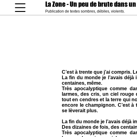
La Zone
- Un peu de brute dans un
Publication de textes sombres, débiles, violents.
coucou gamin
C’est à trente que j’ai compris. Le
La fin du monde je l’avais déjà 
centaines, même.
Très apocalyptique comme dans
larmes, des cris, un ciel rouge 
tout en cendres et la terre qui 
encore le champignon. C’est à tr
se lèverait plus.
La fin du monde je l’avais déjà i
Des dizaines de fois, des centa
Très apocalyptique comme dans