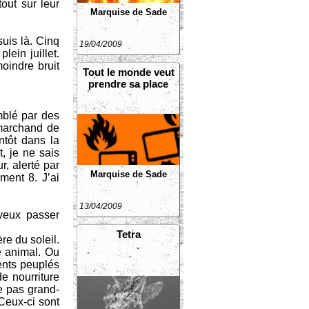
out sur leur
Marquise de Sade
suis là. Cinq
19/04/2009
ein juillet.
indre bruit
Tout le monde veut
prendre sa place
mblé par des
 marchand de
ntôt dans la
, je ne sais
r, alerté par
Marquise de Sade
ment 8. J’ai
13/04/2009
 veux passer
Tetra
re du soleil.
e animal. Ou
ents peuplés
e nourriture
te pas grand-
 Ceux-ci sont