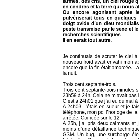
larmes, des cris, un ciel rouge 
en cendres et la terre qui nous 
Ou encore agonisant après l
pulvériserait tous en quelques 
doigt avide d’un dieu mondialis
peste transmise par le sexe et 
recherches scientifiques.
Il en serait tout autre.
Je continuais de scruter le ciel à
nouveau froid avait envahi mon app
encore que la fin était amorcée. La
la nuit.
Trois cent septante-trois.
Trois cent septante-trois minutes 
23h59 à 24h. Cela ne m’avait pas i
C’est à 24h01 que j’ai eu du mal à
A 24h03, j’étais en sueur et je fa
téléphone, mon pc, l’horloge de la c
arrêtée. Coincée sur le 12.
A 25h, j’ai pris deux calmants et
moins d’une défaillance technique 
GSM. Un bug, une surcharge élect