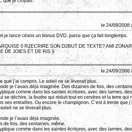
, que je croyais.
le 24/09/2008 
et je lance céans un bonus DVD, parce que ça fait longtemps.
ARQUISE 0 R2ECRIRE SON D2BUT DE TEXTE? AMI ZONAR
E DE JOIES ET DE RIS §
le 24/09/2008 
te que j’ai compris. Le soleil ne se lèverait plus.
onde je l’avais déjà imaginée. Des dizaines de fois, des centai
yptique comme dans les saintes écritures, avec des larmes, des 
ui se déchire, la foudre qui réduit tout en cendres et la terre qui
 ses entrailles. Ou encore le champignon. C’est à trente que j’
soleil ne se lèverait plus.
nde je l’avais déjà imaginée.
s de fois, des centaines, même.
yptique comme dans les saintes écritures, avec des larmes, des 