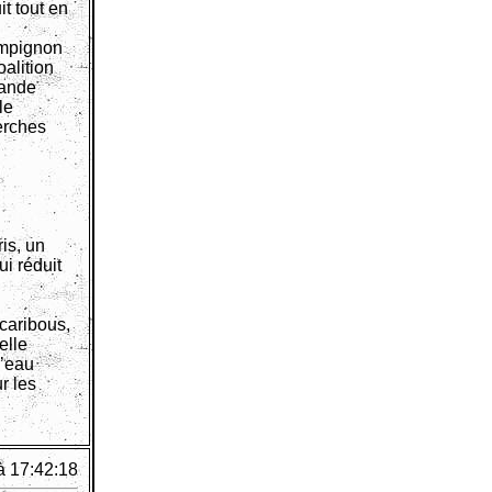
t tout en
ampignon
alition
rande
le
erches
is, un
ui réduit
caribous,
elle
d’eau
r les
à 17:42:18