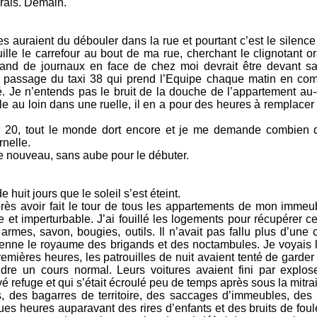
drais. Demain.
s auraient du débouler dans la rue et pourtant c’est le silenc
uille le carrefour au bout de ma rue, cherchant le clignotant 
rchand de journaux en face de chez moi devrait être devant s
, le passage du taxi 38 qui prend l’Equipe chaque matin en c
é. Je n’entends pas le bruit de la douche de l’appartement au-
e au loin dans une ruelle, il en a pour des heures à remplacer 
h 20, tout le monde dort encore et je me demande combien 
rnelle.
nouveau, sans aube pour le débuter.
huit jours que le soleil s’est éteint.
rès avoir fait le tour de tous les appartements de mon imme
e et imperturbable. J’ai fouillé les logements pour récupérer c
, armes, savon, bougies, outils. Il n’avait pas fallu plus d’une
ienne le royaume des brigands et des noctambules. Je voyais le
remières heures, les patrouilles de nuit avaient tenté de garder
dre un cours normal. Leurs voitures avaient fini par explos
é refuge et qui s’était écroulé peu de temps après sous la mitrai
, des bagarres de territoire, des saccages d’immeubles, des
es heures auparavant des rires d’enfants et des bruits de foul