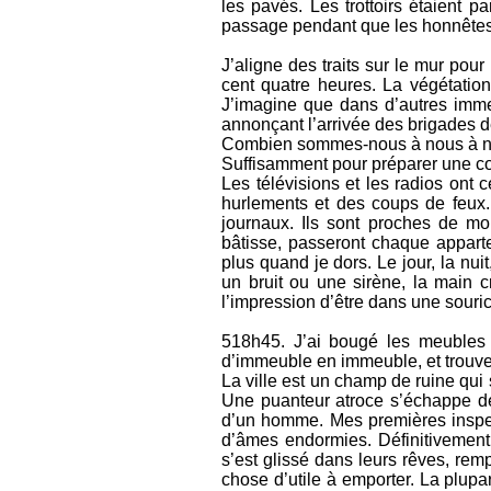
les pavés. Les trottoirs étaient p
passage pendant que les honnêtes 
J’aligne des traits sur le mur pour
cent quatre heures. La végétation
J’imagine que dans d’autres imm
annonçant l’arrivée des brigades d
Combien sommes-nous à nous à n
Suffisamment pour préparer une co
Les télévisions et les radios ont 
hurlements et des coups de feux.
journaux. Ils sont proches de mon
bâtisse, passeront chaque apparte
plus quand je dors. Le jour, la nui
un bruit ou une sirène, la main c
l’impression d’être dans une souric
518h45. J’ai bougé les meubles q
d’immeuble en immeuble, et trouver
La ville est un champ de ruine qui
Une puanteur atroce s’échappe de
d’un homme. Mes premières inspec
d’âmes endormies. Définitivement
s’est glissé dans leurs rêves, rem
chose d’utile à emporter. La plupa