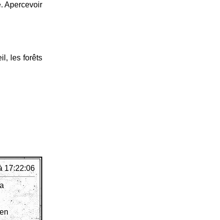
e. Apercevoir
l, les forêts
à 17:22:06
la
ien