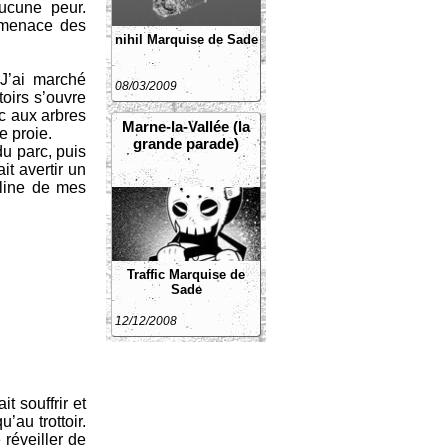
ucune peur.
a menace des
nihil
Marquise de Sade
 J’ai marché
08/03/2009
toirs s’ouvre
c aux arbres
Marne-la-Vallée (la
e proie.
grande parade)
u parc, puis
t avertir un
uline de mes
Traffic
Marquise de
Sade
12/12/2008
t souffrir et
’au trottoir.
 réveiller de