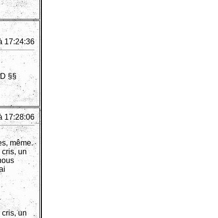
à 17:24:36
D §§
à 17:28:06
nes, même.
cris, un
 nous
ai
cris, un