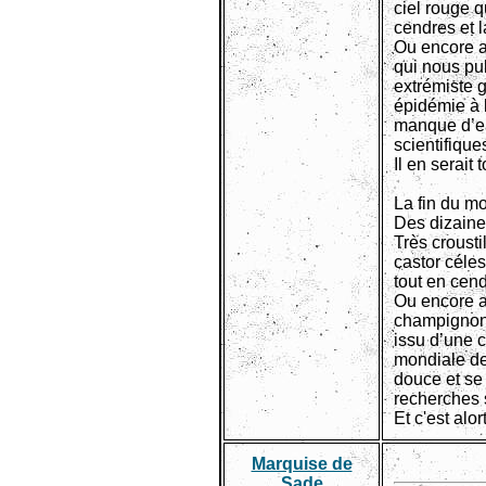
ciel rouge q
cendres et l
Ou encore a
qui nous pul
extrémiste g
épidémie à l
manque d’ea
scientifique
Il en serait 
La fin du mo
Des dizaine
Très crousti
castor céles
tout en cend
Ou encore ag
champignong
issu d’une c
mondiale de
douce et se 
recherches s
Et c'est alo
Marquise de
Sade