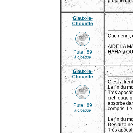
profond dmc
Glaüx-le-
Chouette
Que nenni, 
AIDE LA M
HAHA § QU
Pute :
89
à cloaque
Glaüx-le-
Chouette
C’est à tren
La fin du m
Très apocal
ciel rouge q
absorbe dans
Pute :
89
compris. Le 
à cloaque
La fin du mo
Des dizaine
Très apocal