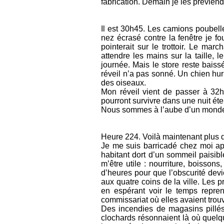
fabrication. Demain je les prévien
Il est 30h45. Les camions poubelle
nez écrasé contre la fenêtre je fo
pointerait sur le trottoir. Le ma
attendre les mains sur la taille
journée. Mais le store reste baiss
réveil n’a pas sonné. Un chien hurl
des oiseaux.
Mon réveil vient de passer à 32
pourront survivre dans une nuit éte
Nous sommes à l’aube d’un monde 
Heure 224. Voilà maintenant plus de 
Je me suis barricadé chez moi ap
habitant dort d’un sommeil paisibl
m’être utile : nourriture, boissons
d’heures pour que l’obscurité dev
aux quatre coins de la ville. Les p
en espérant voir le temps repren
commissariat où elles avaient trouv
Des incendies de magasins pillés
clochards résonnaient là où quelqu