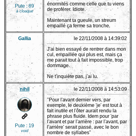
énormités comme celle que tu viens
Pute :
89
de proférer. Idiote.
à cloaque
Maintenant ta gueule, un streum
empaillé ça ferme sa tronche.
Gallia
le 22/11/2008 à 14:39:02
J'ai bien essayé de rentrer dans mon
cul, empaillée qui plus est, mais ça
me parait tout à fait impossible, trop
dommage.
Ne t'inquiète pas, j'ai lu.
nihil
le 22/11/2008 à 14:53:09
"Pour l'avant dernier vers, par
exemple, le deuxième 'je' est tout à
fait inutile et l'ôter aurait rendu la
phrase plus fluide. Idem pour 'par
l'avant et par l'arrière : par l'avant, par
Pute :
19
l'arrière' serait passé, avec le bon
void
nombre de syllabes"