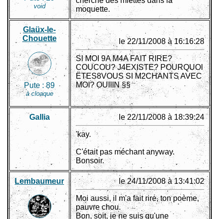
cherche des miettes dans la
void
moquette.
Glaüx-le-
Chouette
le 22/11/2008 à 16:16:28
SI MOI 9A M4A FAIT RIRE?
COUCOU? J4EXISTE? POURQUOI
ËTES8VOUS SI M2CHANTS AVEC
MOI? OUIIIN §§
Pute :
89
à cloaque
Gallia
le 22/11/2008 à 18:39:24
'kay.
C'était pas méchant anyway.
Bonsoir.
Lembaumeur
le 24/11/2008 à 13:41:02
Moi aussi, il m'a fait rire, ton poème,
pauvre chou.
Bon, soit, je ne suis qu'une