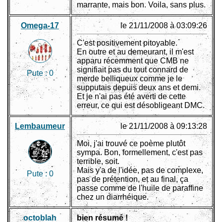
marrante, mais bon. Voila, sans plus.
Omega-17
le 21/11/2008 à 03:09:26
C'est positivement pitoyable.
En outre et au demeurant, il m'est
apparu récemment que CMB ne
signifiait pas du tout connard de
Pute :
0
merde belliqueux comme je le
supputais depuis deux ans et demi.
Et je n'ai pas été averti de cette
erreur, ce qui est désobligeant DMC.
Lembaumeur
le 21/11/2008 à 09:13:28
Moi, j'ai trouvé ce poème plutôt
sympa. Bon, formellement, c'est pas
terrible, soit.
Mais y'a de l'idée, pas de complexe,
Pute :
0
pas de prétention, et au final, ça
passe comme de l'huile de paraffine
chez un diarrhéique.
octoblah
bien résumé !