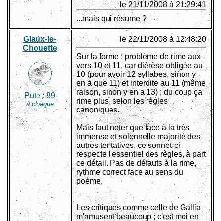
le 21/11/2008 à 21:29:41
...mais qui résume ?
Glaüx-le-
le 22/11/2008 à 12:48:20
Chouette
Sur la forme : problème de rime aux
vers 10 et 11, car diérèse obligée au
10 (pour avoir 12 syllabes, sinon y
en a que 11) et interdite au 11 (même
raison, sinon y en a 13) ; du coup ça
Pute :
89
rime plus, selon les règles
à cloaque
canoniques.
Mais faut noter que face à la très
immense et solennelle majorité des
autres tentatives, ce sonnet-ci
respecte l'essentiel des règles, à part
ce détail. Pas de défauts à la rime,
rythme correct face au sens du
poème.
Les critiques comme celle de Gallia
m'amusent beaucoup ; c'est moi en