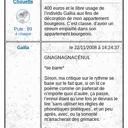
Chouette
400 euros et le libre usage de
l'individu Gallia aux fins de
décoration de mon appartement
bourgeois. C'est classe, d'avoir un
streum empaillé dans son
Pute :
89
appartement bourgeois.
à cloaque
Gallia
le 22/11/2008 à 14:24:37
GNAGNAGNACÉNUL
*se barre*
Sinon, ma critique sur le rythme se
base sur le fait que, si on lit ce
poème comme on parlerait de
n'importe quoi d'autre, ça passe,
l'ennui étant qu'une fois je devrais le
lire 'sans utiliser les règles de
phonétiques poétiques', et un peu
après, avec, ou la sonorité
m'arracherait des grimaces.