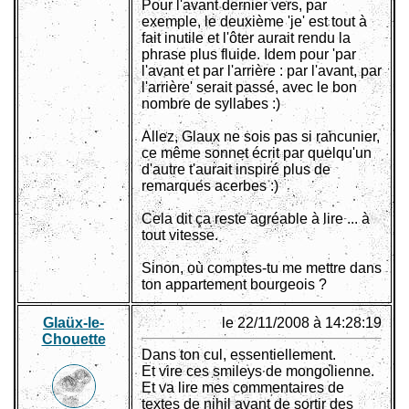
Pour l'avant dernier vers, par
exemple, le deuxième 'je' est tout à
fait inutile et l'ôter aurait rendu la
phrase plus fluide. Idem pour 'par
l'avant et par l'arrière : par l'avant, par
l'arrière' serait passé, avec le bon
nombre de syllabes :)
Allez, Glaux ne sois pas si rancunier,
ce même sonnet écrit par quelqu'un
d'autre t'aurait inspiré plus de
remarques acerbes :)
Cela dit ça reste agréable à lire ... à
tout vitesse.
Sinon, où comptes-tu me mettre dans
ton appartement bourgeois ?
Glaüx-le-
le 22/11/2008 à 14:28:19
Chouette
Dans ton cul, essentiellement.
Et vire ces smileys de mongolienne.
Et va lire mes commentaires de
textes de nihil avant de sortir des