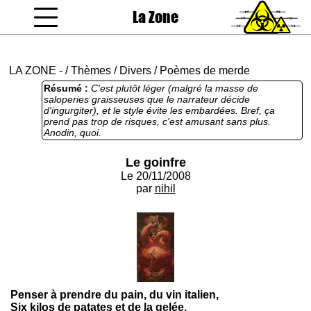
La Zone
coucou gamin
LA ZONE
-
/
Thèmes
/
Divers
/
Poèmes de merde
Résumé :
C'est plutôt léger (malgré la masse de
saloperies graisseuses que le narrateur décide
d'ingurgiter), et le style évite les embardées. Bref, ça
prend pas trop de risques, c'est amusant sans plus.
Anodin, quoi.
Le goinfre
Le 20/11/2008
par
nihil
Penser à prendre du pain, du vin italien,
Six kilos de patates et de la gelée.