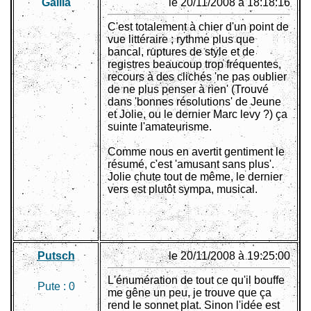
Gallia
le 20/11/2008 à 18:18:16
C'est totalement à chier d'un point de
vue littéraire ; rythme plus que
bancal, ruptures de style et de
registres beaucoup trop fréquentes,
recours à des clichés 'ne pas oublier
de ne plus penser à rien' (Trouvé
dans 'bonnes résolutions' de Jeune
et Jolie, ou le dernier Marc levy ?) ça
suinte l'amateurisme.
Comme nous en avertit gentiment le
résumé, c'est 'amusant sans plus'.
Jolie chute tout de même, le dernier
vers est plutôt sympa, musical.
Putsch
le 20/11/2008 à 19:25:00
L'énumération de tout ce qu'il bouffe
Pute :
0
me gêne un peu, je trouve que ça
rend le sonnet plat. Sinon l'idée est