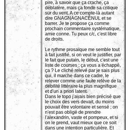
pire, à savoir que ça crache, ça
déblatère, mais ça fonde sa critique
sur du vent. A ce compte-là autant
dire GNAGNAGNACÉNUL et se
barrer. Je te propose ça comme
prochain commentaire systématique,
amie conne. Tu peux c/c, c'est libre
de droits.
Le rythme prosaïque me semble tout
à fait justifié, si on veut le justifier, par
le fait que putain, le début, c'est une
liste de courses ; ça vous a échappé,
ça ? Le cliché relevé par je sais plus
qui, il marche dans ce cadre, le
relever comme une faute relève de la
débilité littéraire la plus magnifique
et d'un a priori latent.
Dans le topo j'avais bien précisé que
le choix des vers devait, du moins
pouvait être volontaire et sensé ; on
n'est pas obligé de prendre
l'alexandrin, vaste et pompeux, et si
on le prend, vaut mieux que ce soit
dans une intention particulière. Et