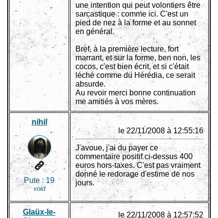
une intention qui peut volontiers être
sarcastique : comme ici. C'est un
pied de nez à la forme et au sonnet
en général.
Bref, à la première lecture, fort
marrant, et sur la forme, ben non, les
cocos, c'est bien écrit, et si c'était
léché comme du Hérédia, ce serait
absurde.
Au revoir merci bonne continuation
me amitiés à vos mères.
nihil
le 22/11/2008 à 12:55:16
J'avoue, j'ai du payer ce
commentaire positif ci-dessus 400
euros hors-taxes. C'est pas vraiment
donné le redorage d'estime de nos
Pute :
19
jours.
void
Glaüx-le-
le 22/11/2008 à 12:57:52