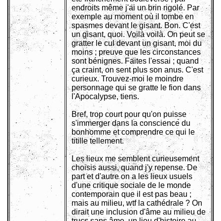
endroits même j'ai un brin rigolé. Par
exemple au moment où il tombe en
spasmes devant le gisant. Bon. C'est
un gisant, quoi. Voilà voilà. On peut se
gratter le cul devant un gisant, moi du
moins ; preuve que les circonstances
sont bénignes. Faites l'essai ; quand
ça craint, on sent plus son anus. C'est
curieux. Trouvez-moi le moindre
personnage qui se gratte le fion dans
l'Apocalypse, tiens.
Bref, trop court pour qu'on puisse
s'immerger dans la conscience du
bonhomme et comprendre ce qui le
titille tellement.
Les lieux me semblent curieusement
choisis aussi, quand j'y repense. De
part et d'autre on a les lieux usuels
d'une critique sociale de le monde
contemporain que il est pas beau ;
mais au milieu, wtf la cathédrale ? On
dirait une inclusion d'âme au milieu de
trucs sans âme, un lieu d'histoire au