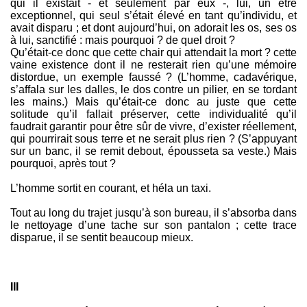
qui il existait - et seulement par eux -, lui, un être
exceptionnel, qui seul s’était élevé en tant qu’individu, et
avait disparu ; et dont aujourd’hui, on adorait les os, ses os
à lui, sanctifié : mais pourquoi ? de quel droit ?
Qu’était-ce donc que cette chair qui attendait la mort ? cette
vaine existence dont il ne resterait rien qu’une mémoire
distordue, un exemple faussé ? (L’homme, cadavérique,
s’affala sur les dalles, le dos contre un pilier, en se tordant
les mains.) Mais qu’était-ce donc au juste que cette
solitude qu’il fallait préserver, cette individualité qu’il
faudrait garantir pour être sûr de vivre, d’exister réellement,
qui pourrirait sous terre et ne serait plus rien ? (S’appuyant
sur un banc, il se remit debout, épousseta sa veste.) Mais
pourquoi, après tout ?
L’homme sortit en courant, et héla un taxi.
Tout au long du trajet jusqu’à son bureau, il s’absorba dans
le nettoyage d’une tache sur son pantalon ; cette trace
disparue, il se sentit beaucoup mieux.
III