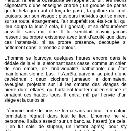
Partout, la réalité obsédante se rappelait à lui : les néons
clignotants d’une enseigne criarde ; un groupe de parias
qui le héla qui riant (il força le pas) ; la griffure du froid,
toujours, sur son visage ; plusieurs individus qui se mirent
sur sa route, étrangement, l’air stupéfait (ou était-ce lui qui
leur coupa la leur ? cela, il l’ignorait), et se détournèrent
aussitôt, sans mot dire. Il lui semblait n’avoir jamais
ressenti sa propre existence avec tant d’acuité que dans
ces instants-là, ni sa propre présence, découpée si
nettement dans le monde alentour.
L’homme se fourvoya quelques heures encore dans le
dédale de la ville, s’étonnant sans cesse, comme un chien
de son ombre, de l’individualité balbutiante qui était
maintenant sienne. Las, il s’arrêta, parvenu au pied d’une
cathédrale : deux clochers jumeaux le dominaient,
aveugles, projetant sur lui les ombres des visages de
pierre dure, effarés, qui hurlaient leur terreur en silence et
ornaient ces hautes tours. Il entra, mû par l’envie d’un
siège et la curiosité.
L’énorme porte de bois se ferma sans un bruit ; un calme
formidable régnait dans tout le lieu. L’homme ne vit
personne. Il alla s’asseoir sur un banc, au hasard (de cela,
il en fut saisi de stupeur, un instant après), pour s’y