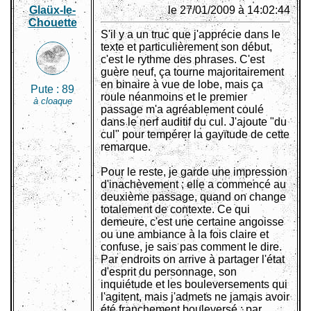
Glaüx-le-
le 27/01/2009 à 14:02:44
Chouette
S'il y a un truc que j'apprécie dans le
texte et particulièrement son début,
c'est le rythme des phrases. C'est
guère neuf, ça tourne majoritairement
en binaire à vue de lobe, mais ça
Pute :
89
roule néanmoins et le premier
à cloaque
passage m'a agréablement coulé
dans le nerf auditif du cul. J'ajoute "du
cul" pour tempérer la gayïtude de cette
remarque.
Pour le reste, je garde une impression
d'inachèvement ; elle a commencé au
deuxième passage, quand on change
totalement de contexte. Ce qui
demeure, c'est une certaine angoisse
ou une ambiance à la fois claire et
confuse, je sais pas comment le dire.
Par endroits on arrive à partager l'état
d'esprit du personnage, son
inquiétude et les bouleversements qui
l'agitent, mais j'admets ne jamais avoir
été franchement bouleversé ; par