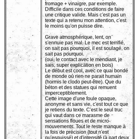
fromage + vinaigre, par exemple.
Difficile dans ces conditions de faire
une critique valide. Mais c'est pas un
texte qui a retenu mon attention, c'est
le moins qu'on puisse dire.
Grave atmosphérique, lent, on
s'ennuie pas mal. Le mec est terrifié,
on sait pas pourquoi, il est soulagé, on
sait pas pourquoi.
(oui, le contact avec le mendiant, je
sais, super explication en bois)
Le début est cool, avec ce quai bondé
de monde où rien ne parait humain
(hormis le clodo peut-être). Que du
béton et des statues qui remuent
imperceptiblement.
Cette image d'une foule opaque,
anonyme et sans vie, c'est tout ce que
je retiens du texte. C'est le seul truc
qui vaut dans ce marasme de
sensations floues et de micro-
mouvements. Tout le reste manque à
la fois de précision (tout n'est
qu'esquissé) et d'intensité (à part deux