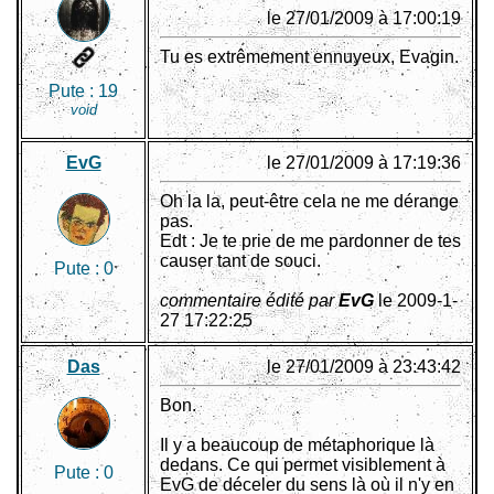
le 27/01/2009 à 17:00:19
Tu es extrêmement ennuyeux, Evagin.
Pute :
19
void
EvG
le 27/01/2009 à 17:19:36
Oh la la, peut-être cela ne me dérange
pas.
Edt : Je te prie de me pardonner de tes
causer tant de souci.
Pute :
0
commentaire édité par
EvG
le 2009-1-
27 17:22:25
Das
le 27/01/2009 à 23:43:42
Bon.
Il y a beaucoup de métaphorique là
dedans. Ce qui permet visiblement à
Pute :
0
EvG de déceler du sens là où il n'y en