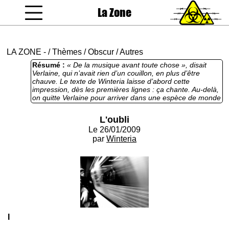
La Zone
coucou gamin
LA ZONE
-
/
Thèmes
/
Obscur
/
Autres
Résumé :
« De la musique avant toute chose », disait
Verlaine, qui n’avait rien d’un couillon, en plus d’être
chauve. Le texte de Winteria laisse d’abord cette
impression, dès les premières lignes : ça chante. Au-delà,
on quitte Verlaine pour arriver dans une espèce de monde
étrange et angoissant pour le personnage, avec
probablement des réactions diverses de la part des
L'oubli
lecteurs ; soit ça semblera fin et excellent d’acuité, soit ça
Le 26/01/2009
fera franchement rigoler, un peu comme un sketch des
Inconnus sur le cinéma suédois du XXe. Les Inconnus, qui
par
Winteria
sont des trous de balle, malgré leurs 30% de chauves.
I