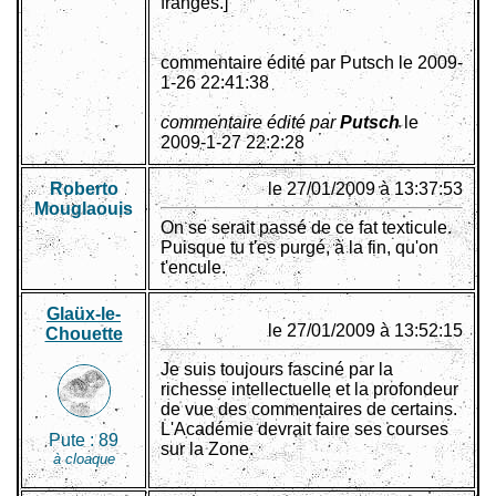
franges.]
commentaire édité par Putsch le 2009-
1-26 22:41:38
commentaire édité par
Putsch
le
2009-1-27 22:2:28
Roberto
le 27/01/2009 à 13:37:53
Mouglaouis
On se serait passé de ce fat texticule.
Puisque tu t'es purgé, à la fin, qu'on
t'encule.
Glaüx-le-
le 27/01/2009 à 13:52:15
Chouette
Je suis toujours fasciné par la
richesse intellectuelle et la profondeur
de vue des commentaires de certains.
L'Académie devrait faire ses courses
Pute :
89
sur la Zone.
à cloaque