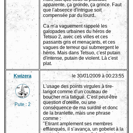
apparente, ça gronde, ça grince. Faut
que l'absence d'intrigue soit
compensée par du lourd.
Ca m'a vaguement rappelé les
galopades urbaines du héros de
Tetsuo 2, avec ces villes et ces
passants gris et menaçants, et ces
vagues de terreur qui submergent le
héros. Mais dans Tetsuo, c'est putain
d'intense, putain de violent. Là c'est
plat.
Kwizera
le 30/01/2009 à 00:23:55
L'usage des points virgules à tire-
larigot comme d'un couteau de
boucher m'a fatigué. C'est peut-être
question d'oreille, ou une
Pute :
2
conséquence de ma surdité et donc
de la branlette, mais une phrase
comme :
"Etirant amplement ses membres
efflanqués, il s’avança, un gobelet à la