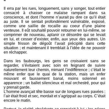
Il erra par les rues, longuement, sans y songer, tout entier
consacré à chasser ce malaise rampant dans sa
conscience, et dont l’homme n’aurait pu dire ce qu’il était
au juste. Il se sentait profondément vulnérable, exposé,
comme une saillie de rocaille au coeur d’une plaine
venteuse. Il eût souhaité pouvoir retourner en lui-même, se
comprimer de nouveau, aplanir ce désordre qui se levait
en lui, et cesser d’exister, enfin, aux yeux des autres. Un
simple frisson de dégoût l’avait précipité dans cette
situation ; et maintenant il tremblait à l’idée de ne pouvoir
en réchapper.
Dans les faubourgs, les gens se croisaient sans se
regarder, s’évitaient avec soin en feignant de suivre
naturellement leur chemin, mimant l’indifférence ; c’était le
même enfer que le quai de la station, mais un enfer
mouvant et faussement banal, moins solennel en
apparence ; un ballet silencieux et mal orchestré, pour qui
y prenait garde.
L’homme avançait tête basse sur de longues rues pavées ;
l’air était froid et sec, mordait et s’agrippait au corps. C’était
encore le matin.