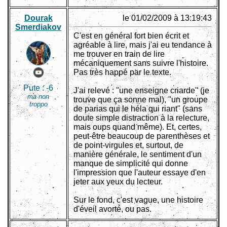
Dourak
le 01/02/2009 à 13:19:43
Smerdiakov
C'est en général fort bien écrit et
agréable à lire, mais j'ai eu tendance à
me trouver en train de lire
mécaniquement sans suivre l'histoire.
Pas très happé par le texte.
Pute :
-6
J'ai relevé : "une enseigne criarde" (je
ma non
trouve que ça sonne mal), "un groupe
troppo
de parias qui le héla qui riant" (sans
doute simple distraction à la relecture,
mais oups quand même). Et, certes,
peut-être beaucoup de parenthèses et
de point-virgules et, surtout, de
manière générale, le sentiment d'un
manque de simplicité qui donne
l'impression que l'auteur essaye d'en
jeter aux yeux du lecteur.
Sur le fond, c'est vague, une histoire
d'éveil avorté, ou pas.