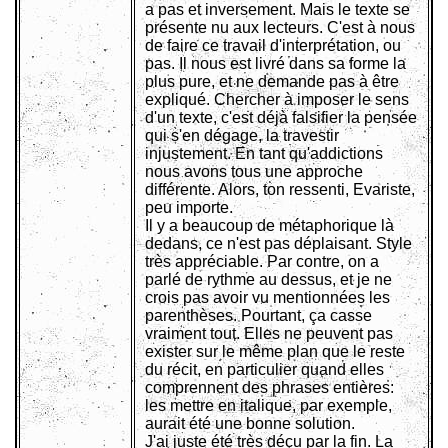
a pas et inversement. Mais le texte se
présente nu aux lecteurs. C'est à nous
de faire ce travail d'interprétation, ou
pas. Il nous est livré dans sa forme la
plus pure, et ne demande pas à être
expliqué. Chercher à imposer le sens
d'un texte, c'est déjà falsifier la pensée
qui s'en dégage, la travestir
injustement. En tant qu'addictions
nous avons tous une approche
différente. Alors, ton ressenti, Evariste,
peu importe.
Il y a beaucoup de métaphorique là
dedans, ce n'est pas déplaisant. Style
très appréciable. Par contre, on a
parlé de rythme au dessus, et je ne
crois pas avoir vu mentionnées les
parenthèses. Pourtant, ça casse
vraiment tout. Elles ne peuvent pas
exister sur le même plan que le reste
du récit, en particulier quand elles
comprennent des phrases entières:
les mettre en italique, par exemple,
aurait été une bonne solution.
J'ai juste été très déçu par la fin. La