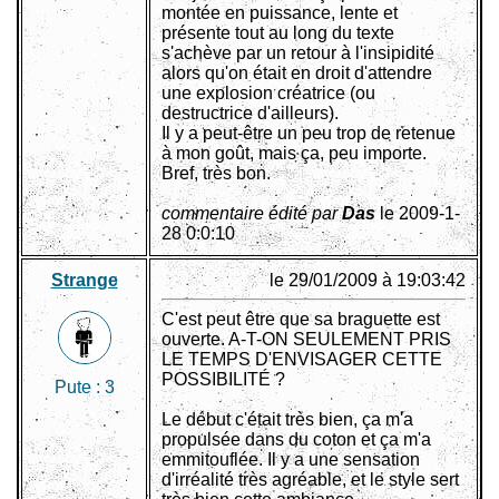
montée en puissance, lente et
présente tout au long du texte
s'achève par un retour à l'insipidité
alors qu'on était en droit d'attendre
une explosion créatrice (ou
destructrice d'ailleurs).
Il y a peut-être un peu trop de retenue
à mon goût, mais ça, peu importe.
Bref, très bon.
commentaire édité par
Das
le 2009-1-
28 0:0:10
Strange
le 29/01/2009 à 19:03:42
C'est peut être que sa braguette est
ouverte. A-T-ON SEULEMENT PRIS
LE TEMPS D'ENVISAGER CETTE
POSSIBILITÉ ?
Pute :
3
Le début c'était très bien, ça m'a
propulsée dans du coton et ça m'a
emmitouflée. Il y a une sensation
d'irréalité très agréable, et le style sert