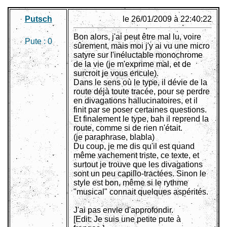
Putsch
le 26/01/2009 à 22:40:22
Bon alors, j'ai peut être mal lu, voire
Pute :
0
sûrement, mais moi j'y ai vu une micro
satyre sur l'inéluctable monochrome
de la vie (je m'exprime mal, et de
surcroit je vous encule).
Dans le sens où le type, il dévie de la
route déjà toute tracée, pour se perdre
en divagations hallucinatoires, et il
finit par se poser certaines questions.
Et finalement le type, bah il reprend la
route, comme si de rien n'était.
(je paraphrase, blabla)
Du coup, je me dis qu'il est quand
même vachement triste, ce texte, et
surtout je trouve que les divagations
sont un peu capillo-tractées. Sinon le
style est bon, même si le rythme
"musical" connait quelques aspérités.
J'ai pas envie d'approfondir.
[Edit: Je suis une petite pute à