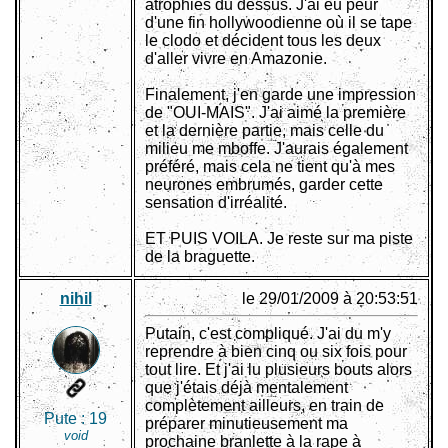
atrophiés du dessus. J'ai eu peur
d'une fin hollywoodienne où il se tape
le clodo et décident tous les deux
d'aller vivre en Amazonie.
Finalement, j'en garde une impression
de "OUI-MAIS". J'ai aimé la première
et la dernière partie, mais celle du
milieu me mboffe. J'aurais également
préféré, mais cela ne tient qu'à mes
neurones embrumés, garder cette
sensation d'irréalité.
ET PUIS VOILA. Je reste sur ma piste
de la braguette.
nihil
le 29/01/2009 à 20:53:51
Putain, c'est compliqué. J'ai du m'y
reprendre à bien cinq ou six fois pour
tout lire. Et j'ai lu plusieurs bouts alors
que j'étais déjà mentalement
complètement ailleurs, en train de
Pute :
19
préparer minutieusement ma
void
prochaine branlette à la rape à