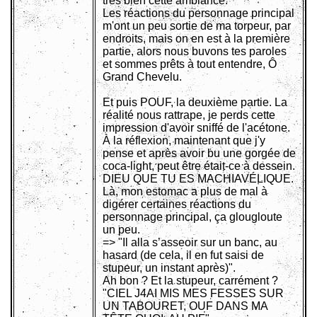
très bien cette ambiance.
Les réactions du personnage principal
m'ont un peu sortie de ma torpeur, par
endroits, mais on en est à la première
partie, alors nous buvons tes paroles
et sommes prêts à tout entendre, Ô
Grand Chevelu.
Et puis POUF, la deuxième partie. La
réalité nous rattrape, je perds cette
impression d'avoir sniffé de l'acétone.
À la réflexion, maintenant que j'y
pense et après avoir bu une gorgée de
coca-light, peut être était-ce à dessein.
DIEU QUE TU ES MACHIAVÉLIQUE.
Là, mon estomac a plus de mal à
digérer certaines réactions du
personnage principal, ça glougloute
un peu.
=> "Il alla s’asseoir sur un banc, au
hasard (de cela, il en fut saisi de
stupeur, un instant après)".
Ah bon ? Et la stupeur, carrément ?
"CIEL J4AI MIS MES FESSES SUR
UN TABOURET, OUF DANS MA