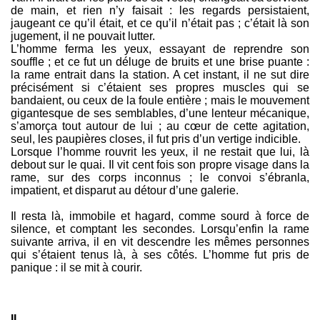
de main, et rien n’y faisait : les regards persistaient,
jaugeant ce qu’il était, et ce qu’il n’était pas ; c’était là son
jugement, il ne pouvait lutter.
L’homme ferma les yeux, essayant de reprendre son
souffle ; et ce fut un déluge de bruits et une brise puante :
la rame entrait dans la station. A cet instant, il ne sut dire
précisément si c’étaient ses propres muscles qui se
bandaient, ou ceux de la foule entière ; mais le mouvement
gigantesque de ses semblables, d’une lenteur mécanique,
s’amorça tout autour de lui ; au cœur de cette agitation,
seul, les paupières closes, il fut pris d’un vertige indicible.
Lorsque l’homme rouvrit les yeux, il ne restait que lui, là
debout sur le quai. Il vit cent fois son propre visage dans la
rame, sur des corps inconnus ; le convoi s’ébranla,
impatient, et disparut au détour d’une galerie.
Il resta là, immobile et hagard, comme sourd à force de
silence, et comptant les secondes. Lorsqu’enfin la rame
suivante arriva, il en vit descendre les mêmes personnes
qui s’étaient tenus là, à ses côtés. L’homme fut pris de
panique : il se mit à courir.
II