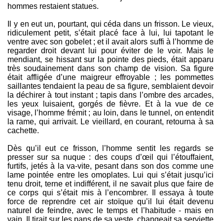
hommes restaient statues.
Il y en eut un, pourtant, qui céda dans un frisson. Le vieux,
ridiculement petit, s’était placé face à lui, lui tapotant le
ventre avec son gobelet ; et il avait alors suffi à l’homme de
regarder droit devant lui pour éviter de le voir. Mais le
mendiant, se hissant sur la pointe des pieds, était apparu
très soudainement dans son champ de vision. Sa figure
était affligée d’une maigreur effroyable ; les pommettes
saillantes tendaient la peau de sa figure, semblaient devoir
la déchirer à tout instant ; tapis dans l’ombre des arcades,
les yeux luisaient, gorgés de fièvre. Et à la vue de ce
visage, l’homme frémit ; au loin, dans le tunnel, on entendit
la rame, qui arrivait. Le vieillard, en courant, retourna à sa
cachette.
Dès qu’il eut ce frisson, l’homme sentit les regards se
presser sur sa nuque : des coups d’œil qui l’étouffaient,
furtifs, jetés à la va-vite, pesant dans son dos comme une
lame pointée entre les omoplates. Lui qui s’était jusqu’ici
tenu droit, terne et indifférent, il ne savait plus que faire de
ce corps qui s’était mis à l’encombrer. Il essaya à toute
force de reprendre cet air stoïque qu’il lui était devenu
naturel de feindre, avec le temps et l’habitude - mais en
vain. Il tirait sur les pans de sa veste, changeait sa serviette