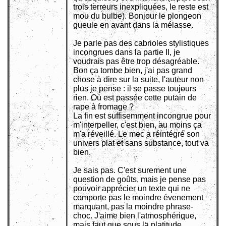
trois terreurs inexpliquées, le reste est
mou du bulbe). Bonjour le plongeon
gueule en avant dans la mélasse.
Je parle pas des cabrioles stylistiques
incongrues dans la partie II, je
voudrais pas être trop désagréable.
Bon ça tombe bien, j'ai pas grand
chose à dire sur la suite, l'auteur non
plus je pense : il se passe toujours
rien. Où est passée cette putain de
rape à fromage ?
La fin est suffisemment incongrue pour
m'interpeller, c'est bien, au moins ça
m'a réveillé. Le mec a réintégré son
univers plat et sans substance, tout va
bien.
Je sais pas. C'est surement une
question de goûts, mais je pense pas
pouvoir apprécier un texte qui ne
comporte pas le moindre évenement
marquant, pas la moindre phrase-
choc. J'aime bien l'atmosphérique,
mais faut que sous la platitude