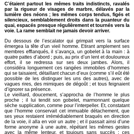
C’étaient partout les mêmes traits indistincts, ravalés
par la rigueur de visages de marbre, délavés par la
lumière des néons ; les mêmes corps tendus, figés et
silencieux, semblablement droits dans la puanteur du
quai, espacés presque régulièrement et tournés vers la
voie. La rame semblait ne jamais devoir arriver.
Du dessous de l’escalator qui grimpait vers la surface
émergea la tête d’un vieil homme. Etirant amplement ses
membres efflanqués, il s’avança, un gobelet à la main : à
quatre pattes d’abord ; puis, au prix d’un lent et douloureux
effort, il se redressa sur ses deux jambes. Alors, il
considéra longuement ces rangées immobiles d’hommes
qui se taisaient, détaillant chacun d’eux (comme s’il eût été
possible de les distinguer les uns des autres), avec de
vagues rires, des mimiques de dégoût ; et tous feignaient
d’ignorer sa présence.
Le vieillard, doucement, s’approcha de l’homme le plus
proche ; il lui tendit son gobelet, marmonnant quelque
sèche supplication, comme pour l’interpeller. Et, constatant
que l’homme conservait cet immuable détachement, que
ses yeux restaient irrémédiablement braqués en direction
de la voie, il alla en voir un autre ; et il passait ainsi d’une
forme anonyme à une autre, répétant les mêmes gestes
avec la même lenteur, et toujours sans succès : ces