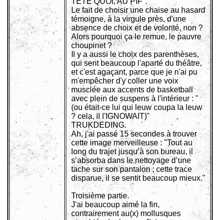
TÊTE QUOI, AU PIF".
Le fait de choisir une chaise au hasard
témoigne, à la virgule près, d'une
absence de choix et de volonté, non ?
Alors pourquoi ça le remue, le pauvre
choupinet ?
Il y a aussi le choix des parenthèses,
qui sent beaucoup l'aparté du théâtre,
et c'est agaçant, parce que je n'ai pu
m'empêcher d'y coller une voix
musclée aux accents de basketball
avec plein de suspens à l'intérieur : "
(ou était-ce lui qui leuw coupa la leuw
? cela, il l'IGNOWAIT)"
TRUKDEDING.
Ah, j'ai passé 15 secondes à trouver
cette image merveilleuse : "Tout au
long du trajet jusqu’à son bureau, il
s’absorba dans le nettoyage d’une
tache sur son pantalon ; cette trace
disparue, il se sentit beaucoup mieux."
Troisième partie.
J'ai beaucoup aimé la fin,
contrairement au(x) mollusques