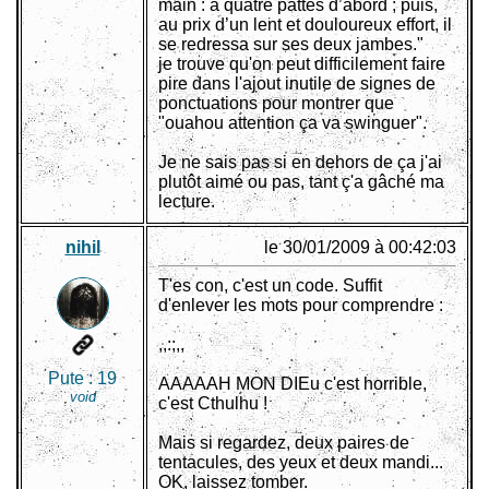
main : à quatre pattes d’abord ; puis,
au prix d’un lent et douloureux effort, il
se redressa sur ses deux jambes."
je trouve qu'on peut difficilement faire
pire dans l'ajout inutile de signes de
ponctuations pour montrer que
"ouahou attention ça va swinguer".
Je ne sais pas si en dehors de ça j'ai
plutôt aimé ou pas, tant ç'a gâché ma
lecture.
nihil
le 30/01/2009 à 00:42:03
T'es con, c'est un code. Suffit
d'enlever les mots pour comprendre :
,,:;,,
Pute :
19
AAAAAH MON DIEu c'est horrible,
void
c'est Cthulhu !
Mais si regardez, deux paires de
tentacules, des yeux et deux mandi...
OK, laissez tomber.