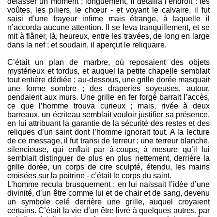
délasser un moment ; longuement, il détailla l’endroit : les
voûtes, les piliers, le chœur - et voyant le calvaire, il fut
saisi d’une frayeur infime mais étrange, à laquelle il
n’accorda aucune attention. Il se leva tranquillement, et se
mit à flâner, là, heureux, entre les travées, de long en large
dans la nef ; et soudain, il aperçut le reliquaire.
C’était un plan de marbre, où reposaient des objets
mystérieux et tordus, et auquel la petite chapelle semblait
tout entière dédiée ; au-dessous, une grille dorée masquait
une forme sombre ; des draperies soyeuses, autour,
pendaient aux murs. Une grille en fer forgé barrait l’accès,
ce que l’homme trouva curieux ; mais, rivée à deux
barreaux, un écriteau semblait vouloir justifier sa présence,
en lui attribuant la garantie de la sécurité des restes et des
reliques d’un saint dont l’homme ignorait tout. A la lecture
de ce message, il fut transi de terreur ; une terreur blanche,
silencieuse, qui enflait par à-coups, à mesure qu’il lui
semblait distinguer de plus en plus nettement, derrière la
grille dorée, un corps de cire sculpté, étendu, les mains
croisées sur la poitrine - c’était le corps du saint.
L’homme recula brusquement ; en lui naissait l’idée d’une
divinité, d’un être comme lui et de chair et de sang, devenu
un symbole celé derrière une grille, auquel croyaient
certains. C’était la vie d’un être livré à quelques autres, par