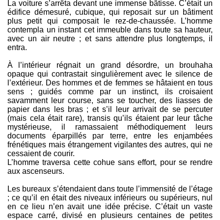
La voiture s’arrêta devant une immense bâtisse. C’était un
édifice démesuré, cubique, qui reposait sur un bâtiment
plus petit qui composait le rez-de-chaussée. L’homme
contempla un instant cet immeuble dans toute sa hauteur,
avec un air neutre ; et sans attendre plus longtemps, il
entra.
À l’intérieur régnait un grand désordre, un brouhaha
opaque qui contrastait singulièrement avec le silence de
l’extérieur. Des hommes et de femmes se hâtaient en tous
sens ; guidés comme par un instinct, ils croisaient
savamment leur course, sans se toucher, des liasses de
papier dans les bras ; et s’il leur arrivait de se percuter
(mais cela était rare), transis qu’ils étaient par leur tâche
mystérieuse, il ramassaient méthodiquement leurs
documents éparpillés par terre, entre les enjambées
frénétiques mais étrangement vigilantes des autres, qui ne
cessaient de courir.
L’homme traversa cette cohue sans effort, pour se rendre
aux ascenseurs.
Les bureaux s’étendaient dans toute l’immensité de l’étage
; ce qu’il en était des niveaux inférieurs ou supérieurs, nul
en ce lieu n’en avait une idée précise. C’était un vaste
espace carré, divisé en plusieurs centaines de petites