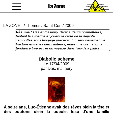
La Zone
coucou gamin
LA ZONE
-
/
Thèmes
/
Saint-Con
/
2009
Résumé :
Das et mallaury, deux auteurs prometteurs,
tentent la synergie et jouent la carte de la déjante
camouflée sous langage précieux. On sent nettement la
fracture entre les deux auteurs, entre une crémation à
tendance trve evil et un voyage dans l'au-delà plutôt
détendu du string. Même l'intrigue est divisée en deux, ce
qui laisse une drôle d'impression. Les deux vaudraient le
Diabolic scheme
coup, mais peut-être pas dans le même texte. Soigné et
Le 17/04/2009
bien écrit, mais ça manque d'homogénéité.
par
Das
,
mallaury
A seize ans, Luc-Étienne avait des rêves plein la tête et
des boutons plein la gueule. Issu d'une famille