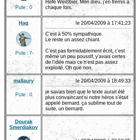
Hefe Weißbier. Mon dieu, j'en frémis à
Pute :
0
chaque fois.
Hag
le 20/04/2009 à 17:41:23
C'est à 50% sympathique.
Le reste un assez chiant.
C'est pas formidablement écrit, c'est
Pute :
7
même un peu poussif, y'avais certes
de l'idée mais ce n'est pas assez
exploité. Oh que non.
mallaury
le 20/04/2009 à 18:49:33
je savais bien que le texte aurait été
Pute :
0
plus convaincant si notre héros s'était
appelé bernard. ça sublime tout de
suite, un bernard.
Dourak
Smerdiakov