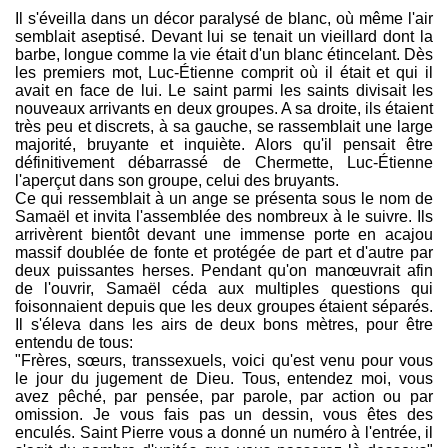
Il s'éveilla dans un décor paralysé de blanc, où même l'air
semblait aseptisé. Devant lui se tenait un vieillard dont la
barbe, longue comme la vie était d'un blanc étincelant. Dès
les premiers mot, Luc-Étienne comprit où il était et qui il
avait en face de lui. Le saint parmi les saints divisait les
nouveaux arrivants en deux groupes. A sa droite, ils étaient
très peu et discrets, à sa gauche, se rassemblait une large
majorité, bruyante et inquiète. Alors qu'il pensait être
définitivement débarrassé de Chermette, Luc-Étienne
l'aperçut dans son groupe, celui des bruyants.
Ce qui ressemblait à un ange se présenta sous le nom de
Samaël et invita l'assemblée des nombreux à le suivre. Ils
arrivèrent bientôt devant une immense porte en acajou
massif doublée de fonte et protégée de part et d'autre par
deux puissantes herses. Pendant qu'on manœuvrait afin
de l'ouvrir, Samaël céda aux multiples questions qui
foisonnaient depuis que les deux groupes étaient séparés.
Il s'éleva dans les airs de deux bons mètres, pour être
entendu de tous:
"Frères, sœurs, transsexuels, voici qu'est venu pour vous
le jour du jugement de Dieu. Tous, entendez moi, vous
avez pêché, par pensée, par parole, par action ou par
omission. Je vous fais pas un dessin, vous êtes des
enculés. Saint Pierre vous a donné un numéro à l'entrée, il