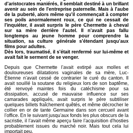
d'aristocrates maniérés, il semblait destiné à un brillant
avenir au sein de l'entreprise paternelle. Mais à l'aube
de la puberté, alors même qu'il commençait à compter
ses poils anormalement roux, ce qui ne cessait de
l'inquiéter, il avait surpris le père Chermette à cheval
sur sa mère derrière l'autel. Il n'avait pas fallu
longtemps au jeune homme pour comprendre la
situation, sa culture générale s'étendant jusqu'aux
films pour adultes.
Dès lors, traumatisé, il s'était renfermé sur lui-même et
avait fait le serment de se venger.
Depuis que Chermette l'avait extirpé aux molles et
douloureuses dilatations vaginales de sa mère, Luc-
Étienne n'avait cessé de contrarier le curé du canton. Il
avait souillé la soutane du religieux lors de son baptême,
été renvoyé maintes fois du catéchisme pour sa
dissipation, accusé de mauvaise influence sur ses
camarades appliqués, avait surpris le père subtiliser
quelques billets fraîchement quêtés, et même décrocher le
collier en or de tante Germaine dans son cercueil avant
l'office. En le suivant jusqu'aux fonds les plus obscurs de la
sacristie, il l'avait même aperçu faire l'acquisition d'hosties
probablement issues du marché noir. Mais tout cela lui
importait peu.