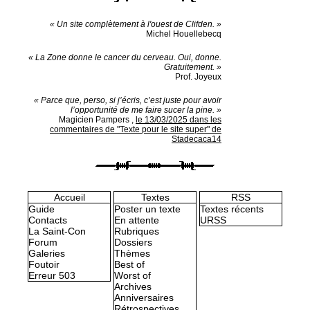
« Un site complètement à l'ouest de Clifden. »
Michel Houellebecq
« La Zone donne le cancer du cerveau. Oui, donne.
Gratuitement. »
Prof. Joyeux
« Parce que, perso, si j’écris, c’est juste pour avoir
l’opportunité de me faire sucer la pine. »
Magicien Pampers
,
le 13/03/2025 dans les
commentaires de "Texte pour le site super" de
Stadecaca14
Accueil
Textes
RSS
Guide
Poster un texte
Textes récents
Contacts
En attente
URSS
La Saint-Con
Rubriques
Forum
Dossiers
Galeries
Thèmes
Foutoir
Best of
Erreur 503
Worst of
Archives
Anniversaires
Rétrospectives