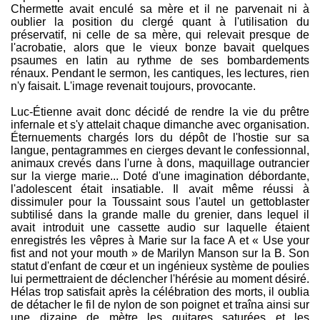
Chermette avait enculé sa mère et il ne parvenait ni à
oublier la position du clergé quant à l'utilisation du
préservatif, ni celle de sa mère, qui relevait presque de
l'acrobatie, alors que le vieux bonze bavait quelques
psaumes en latin au rythme de ses bombardements
rénaux. Pendant le sermon, les cantiques, les lectures, rien
n'y faisait. L'image revenait toujours, provocante.
Luc-Étienne avait donc décidé de rendre la vie du prêtre
infernale et s'y attelait chaque dimanche avec organisation.
Éternuements chargés lors du dépôt de l'hostie sur sa
langue, pentagrammes en cierges devant le confessionnal,
animaux crevés dans l'urne à dons, maquillage outrancier
sur la vierge marie... Doté d'une imagination débordante,
l'adolescent était insatiable. Il avait même réussi à
dissimuler pour la Toussaint sous l'autel un gettoblaster
subtilisé dans la grande malle du grenier, dans lequel il
avait introduit une cassette audio sur laquelle étaient
enregistrés les vêpres à Marie sur la face A et « Use your
fist and not your mouth » de Marilyn Manson sur la B. Son
statut d'enfant de cœur et un ingénieux système de poulies
lui permettraient de déclencher l'hérésie au moment désiré.
Hélas trop satisfait après la célébration des morts, il oublia
de détacher le fil de nylon de son poignet et traîna ainsi sur
une dizaine de mètre les guitares saturées et les