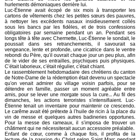
hurlements démoniaques derrière lui.
Luc-Étienne avait écopé de six mois à transporter les
cartons de vêtements chez les petites sœurs des pauvres,
à nettoyer les excédents nasaux insidieusement collés
sous les bancs par les fidèles, et de trois confessions
obligatoires par semaine pendant un an. Pendant ses
longs tête à tête avec Chermette, Luc-Étienne le sondait, le
poussait dans ses retranchements, il savourait sa
vengeance, lente et profonde, une cicatrice dans le ventre
rebondi du Père, qu'il ouvrait chaque jour un peu plus, afin
de le vider de ses entrailles, psychiques puis physiques.
C'était laborieux, c'était régulier, c'était chiant.
Le rassemblement hebdomadaire des chrétiens du canton
de Notre-Dame de la rédemption était devenu un spectacle
qu'on venait admirer du village voisin parfois, pour se
détendre en famille, passer un moment agréable entre
amis, pour se lever une morgate sous la cure... Au fil des
dimanches, les actions terroristes s'intensifiaient. Luc-
Étienne tenait un inventaire pour maintenir ce crescendo.
Le carême avait été prétexte à l'huile de ricin à la place du
vin de messe et quelques autres badineries opportunes.
Pour la messe des rameaux, il s'imposa de trouver un
châtiment qui ne nécessiterait aucun accessoire préalable.
Enfant de cœur, comme à chaque fois, il profita de la
lecture de la passion du Christ selon Saint Marc pendant