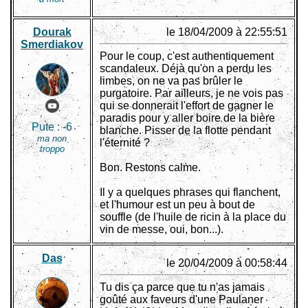
Dourak
le 18/04/2009 à 22:55:51
Smerdiakov
Pour le coup, c'est authentiquement
scandaleux. Déjà qu'on a perdu les
limbes, on ne va pas brûler le
purgatoire. Par ailleurs, je ne vois pas
qui se donnerait l'effort de gagner le
paradis pour y aller boire de la bière
Pute :
-6
blanche. Pisser de la flotte pendant
ma non
l'éternité ?
troppo
Bon. Restons calme.
Il y a quelques phrases qui flanchent,
et l'humour est un peu à bout de
souffle (de l'huile de ricin à la place du
vin de messe, oui, bon...).
Das
le 20/04/2009 à 00:58:44
Tu dis ça parce que tu n'as jamais
goûté aux faveurs d'une Paulaner