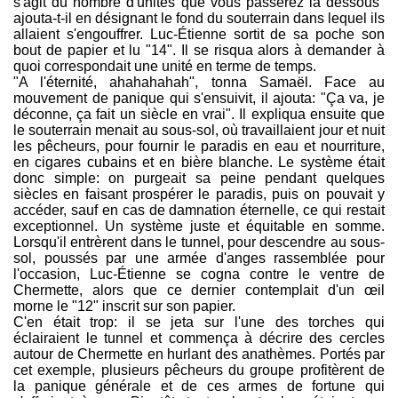
s'agit du nombre d'unités que vous passerez là dessous"
ajouta-t-il en désignant le fond du souterrain dans lequel ils
allaient s'engouffrer. Luc-Étienne sortit de sa poche son
bout de papier et lu "14". Il se risqua alors à demander à
quoi correspondait une unité en terme de temps.
"A l'éternité, ahahahahah", tonna Samaël. Face au
mouvement de panique qui s'ensuivit, il ajouta: "Ça va, je
déconne, ça fait un siècle en vrai". Il expliqua ensuite que
le souterrain menait au sous-sol, où travaillaient jour et nuit
les pêcheurs, pour fournir le paradis en eau et nourriture,
en cigares cubains et en bière blanche. Le système était
donc simple: on purgeait sa peine pendant quelques
siècles en faisant prospérer le paradis, puis on pouvait y
accéder, sauf en cas de damnation éternelle, ce qui restait
exceptionnel. Un système juste et équitable en somme.
Lorsqu'il entrèrent dans le tunnel, pour descendre au sous-
sol, poussés par une armée d'anges rassemblée pour
l'occasion, Luc-Étienne se cogna contre le ventre de
Chermette, alors que ce dernier contemplait d'un œil
morne le "12" inscrit sur son papier.
C'en était trop: il se jeta sur l'une des torches qui
éclairaient le tunnel et commença à décrire des cercles
autour de Chermette en hurlant des anathèmes. Portés par
cet exemple, plusieurs pêcheurs du groupe profitèrent de
la panique générale et de ces armes de fortune qui