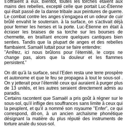
s'offraient à eux. Bientôt, toutes les torches étaient aux
mains des rebelles, excepté celle que portait Luc-Étienne
qui était passé de la danse tribale aux peintures de guerre.
Le combat contre les anges s'engagea et un odeur de cuir
brûlé envahit le souterrain. à la surface, on s'activait déjà
pour fermer les herses et la porte. Luc-Étienne en était à
écraser les braises de sa torche sur les bourses de
chermette, en braillant encore quelques cantiques bien
senties. Tandis que la plupart de anges et des rebelles
flambaient. Samaël luttait pour se faire entendre:
"Arrêtez, ici nous brûlons pour l'éternité, le corps ne
change pas, alors que la douleur et les flammes
persistent."
On dit qu'à la surface, seul l'Eden resta une terre prospère
et autonome et que le feu se propagea à tout le sous-sol .
On y jetterait pour l'éternité ceux qui auraient à purger plus
de 13 unités, et les autres seraient directement admis au
paradis.
Certains racontent que Samaël a pris goût à régner sur le
sous-sol, qu'il inflige des souffrances sans limite à ceux qui
la peuplent, et qu'il a nommé son royaume "Enfer", ce qui
correspond, dit-on, à un ancien archaïsme phonétique
désignant la matière du plus réputé des instruments de
torture anale du sous-sol.