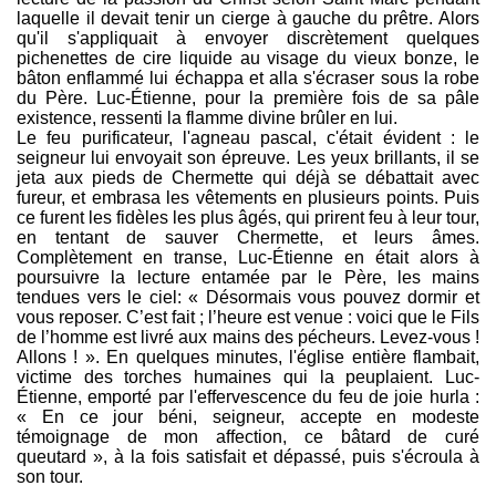
laquelle il devait tenir un cierge à gauche du prêtre. Alors
qu'il s'appliquait à envoyer discrètement quelques
pichenettes de cire liquide au visage du vieux bonze, le
bâton enflammé lui échappa et alla s'écraser sous la robe
du Père. Luc-Étienne, pour la première fois de sa pâle
existence, ressenti la flamme divine brûler en lui.
Le feu purificateur, l'agneau pascal, c'était évident : le
seigneur lui envoyait son épreuve. Les yeux brillants, il se
jeta aux pieds de Chermette qui déjà se débattait avec
fureur, et embrasa les vêtements en plusieurs points. Puis
ce furent les fidèles les plus âgés, qui prirent feu à leur tour,
en tentant de sauver Chermette, et leurs âmes.
Complètement en transe, Luc-Étienne en était alors à
poursuivre la lecture entamée par le Père, les mains
tendues vers le ciel: « Désormais vous pouvez dormir et
vous reposer. C’est fait ; l’heure est venue : voici que le Fils
de l’homme est livré aux mains des pécheurs. Levez-vous !
Allons ! ». En quelques minutes, l'église entière flambait,
victime des torches humaines qui la peuplaient. Luc-
Étienne, emporté par l'effervescence du feu de joie hurla :
« En ce jour béni, seigneur, accepte en modeste
témoignage de mon affection, ce bâtard de curé
queutard », à la fois satisfait et dépassé, puis s'écroula à
son tour.