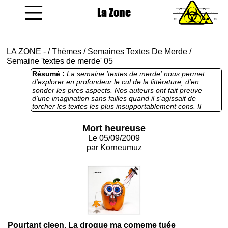
La Zone
coucou gamin
LA ZONE
-
/
Thèmes
/
Semaines Textes De Merde
/
Semaine 'textes de merde' 05
Résumé :
La semaine 'textes de merde' nous permet
d'explorer en profondeur le cul de la littérature, d'en
sonder les pires aspects. Nos auteurs ont fait preuve
d'une imagination sans failles quand il s'agissait de
torcher les textes les plus insupportablement cons. Il
arrive pourtant, après de longues années à encaisser ces
déchets tous plus radioactifs les uns que les autres, qu'on
Mort heureuse
soit encore frappé par un texte désarmant de naïveté, à la
Le 05/09/2009
recette simple et éprouvée : style d'enfant de six ans,
mitraille de fautes grotesques, confusion mentale,
par
Korneumuz
lamentations de Caliméro trisomique. C'est aymouvan.
Pourtant cleen, La drogue ma comeme tuée