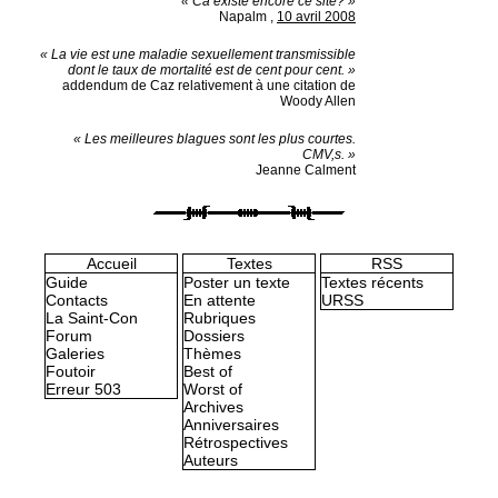
« Ca existe encore ce site? »
Napalm
,
10 avril 2008
« La vie est une maladie sexuellement transmissible
dont le taux de mortalité est de cent pour cent. »
addendum de Caz relativement à une citation de
Woody Allen
« Les meilleures blagues sont les plus courtes.
CMV,s. »
Jeanne Calment
Accueil
Textes
RSS
Guide
Poster un texte
Textes récents
Contacts
En attente
URSS
La Saint-Con
Rubriques
Forum
Dossiers
Galeries
Thèmes
Foutoir
Best of
Erreur 503
Worst of
Archives
Anniversaires
Rétrospectives
Auteurs