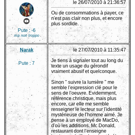
le 26/07/2010 à 21:36:57
Ou de consommations à payer, ce
n'est pas clair non plus, et encore
plus sordide.
Pute :
-6
ma non troppo
Narak
le 27/07/2010 à 11:35:47
Je tiens à signaler tout au long du
Pute :
7
texte un usage du gérondif
vraiment abusif et quelconque.
Sinon " suivre la lumière " me
semble l'expression clé pour le
sens de l'oeuvre. Evidemment,
référence christique, mais plus
encore, car elle me semble
renseigner le lecteur sur l'identité
mystérieuse de l'homme aimé. Je
pense à un employé de MacDo,
d'où les additions. Mc Donald,
restaurant dont l'enseigne