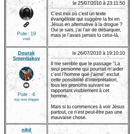
le 25/07/2010 à 23:11:50
C'est moi où c'est un texte
évangéliste qui suggère la foi en
Jésus en alternative à la drogue ?
Oui je sais, j'ai l'air de débarquer,
Pute :
19
mais je l'avais jamais lu celui-là.
void
Dourak
le 26/07/2010 à 19:10:10
Smerdiakov
Il me semble que le passage "La
seul personne qui pourrait m’aider
c’est l’homme que j’aime" exclut
cette possibilité d'interprétation,
tous les pronoms suivant se
rapportant visiblement à cet
Pute :
-6
homme.
ma non troppo
Mais si tu commences à voir Jésus
partout, ce n'est peut-être pas une
mauvaise chose.
nihil