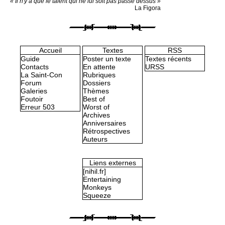
« Il n'y a que le talent qui ne lui soit pas passé dessus »
La Figora
Accueil
Textes
RSS
Guide
Poster un texte
Textes récents
Contacts
En attente
URSS
La Saint-Con
Rubriques
Forum
Dossiers
Galeries
Thèmes
Foutoir
Best of
Erreur 503
Worst of
Archives
Anniversaires
Rétrospectives
Auteurs
Liens externes
[nihil.fr]
Entertaining
Monkeys
Squeeze