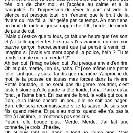
très loin de chez moi, et j'accède au calme et à la
tranquilité. J'ai l'impression de rêver, le parc est vide, le
silence est presque total, on n'entend que le bruit de la
rivière qui ma foi, a l'air gelée par ce temps. Ah non tiens,
un bruit de moteur qui se rapproche. Oh, bordel de merde
de pute de cul.
"Mais qu'est-ce que tu fous, ça fait une heure que t'es sorti
et j'ai failli appeler les flics mais t'es vraiment un con mon
pauvre garçon heureusement que j'ai pensé à venir ici !
Imagine si j'avais vraiment appelé la police, hein ? Tu te
rends compte oui ou merde ! ?"
Ah ben oui, j'imagine bien, oui. J'ai presque envie d'en rire.
Oh et puis merde, j'en ris, haha. Et j'ose même une petite
folie, tant que j'y suis. Tandis que ma mère s'approche de
moi, je la pousse de toutes mes forces dans la rivière.
Petite boutade, je ne serai pas du genre meurtrier, c'est
juste histoire qu'elle garde la tête froide, haha. Parce qu'au
fond, je l'aime bien. En parlant de fond, la voilà qui coule.
Bon, je la laisse encore un peu, elle ne sait pas nager..
Bah, elle sera reconnaissante si je la sauve. Je suis son
fils, quand même. Et puis au moins, quand elle n'a pas la
tête à l'air libre, je n'entends pas ses cris.
Putain, elle bouge plus. Merde. Merde. J'ai fait une
connerie, je crois. J'hésite.
Oh et puis tant pis, dans le fond, je l'aime bien. Mais