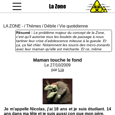
La Zone
coucou gamin
LA ZONE
-
/
Thèmes
/
Débile
/
Vie quotidienne
Résumé :
Le problème majeur du concept de la Zone,
c'est qu'il autorise tous les boulets de passage à nous
tartiner leur crise d'adolescence miteuse à la gueule. Et
ça, ça fait chier. Notamment les soucis des micro-zonards
avec leur maman qu'elle est méchante. Et ce, même
lorsque le texte est perclus de traits d'humour de limande
et de décontraction feinte. Je réclame le pilori pour
Maman touche le fond
aguerrir cette fiotte stupide.
Le 27/10/2009
par
Lia
Je m'appelle Nicolas, j'ai 18 ans et je suis étudiant. 14
ans dans ma tête et je suis aussi con que mon père.