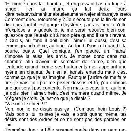
"Et monte dans ta chambre, et en passant t'as du linge à
ranger, j'en ai marre ça fait deux jours
kiltrainelatévraimenkunabrutiettuménervejenaimarrejvaisret
Comment dire.. retournes-y ? Je n'écoute pas la fin de son
discours tant il est gorgé d'hystérie, j'aurais peur qu'elle
m'explose à la gueule et je me serai retrouvé bien con,
qu'est-ce que j'aurais dit à mon père quand il serait revenu
? Ouais, au fond il doit bien l'aimer lui aussi, c'est sa
femme quand même, au fond.. Au fond d'son cul quand il la
bourre, ouais. Quel comique, j'en pleure, un "haha"
s'impose là aussi les amis. Je monte donc dans ma
chambre afin d'avoir un semblant de calme, bien que
j'entende quand même ses hurlements me rappelant une
hyène en chaleur. Je n'en ai jamais entendu mais c'est
comme ça que je les imagine. Faut que j'arrête de me faire
rire, je vais finir par me pisser dessus et là, j'en connais
une qui serait pas contente. Non mais je vous jure, au fond
je dois bien l'aimer, hein, c'est ma mère quand même. Je
m'égare je crois. Qu'est-ce que je disais ?
"Va sortir le chien ! !"
Non, non je ne disais pas ça.. (Comique, hein Louis ?)
Mais bon si tu insistes je vais le sortir quand même, tes
désirs sont des ordres et ce ne sont pas des paroles en
l'air.
J'emmène donc la bête susmentionnée dans un parc pas