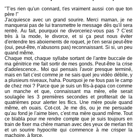
"T'es rien qu'un connard, t'es vraiment aussi con que ton
père !"
J'acquiesce avec un grand sourire. Merci maman, je ne
manquerai pas de lui transmettre le message dès qu'il sera
rentré. Au fait, pourquoi ne divorceriez-vous pas ? C'est
très à la mode, le divorce, et si ça peut nous éviter
d'entendre tes aboiements de roquet, je t'en serai peut-être
(oui, peut-être, n'abusons pas) reconnaissant. Si si, un peu
quand même.
Chaque mot, chaque syllabe sortant de l'antre buccale de
ma génitrice me fait sortir de mes gonds. Peut-être la crise
d'adolescence.. Moi qui pensais l'avoir presque terminé,
mais en fait c'est comme je ne sais quel jeu vidéo débile, y
a plusieurs niveaux, haha. Pourquoi je ne fous pas le camp
de chez moi ? Parce que je suis un fils-à-papa con comme
un manche et que, connaissant ma mère, elle serait
soulagée les 3 premières secondes et profiterait de la
quatrièmes pour alerter les flics. Une mère poule quand
même, eh ouais. Cot-cot. Je me dis, ou je me persuade
qu'au fond je l'aime bien, c'est ma mère quand même. Tout
ce blabla pour me rendre compte que je suis toujours en
train de fixer ma chère maman avec des yeux de merlan frit
et un sourire hypocrite qui commence à me crisper la
machoire, à force.